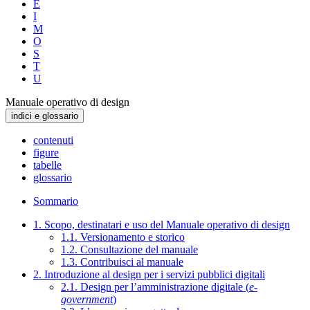
E
I
M
O
S
T
U
Manuale operativo di design
indici e glossario
contenuti
figure
tabelle
glossario
Sommario
1. Scopo, destinatari e uso del Manuale operativo di design
1.1. Versionamento e storico
1.2. Consultazione del manuale
1.3. Contribuisci al manuale
2. Introduzione al design per i servizi pubblici digitali
2.1. Design per l’amministrazione digitale (
e-
government
)