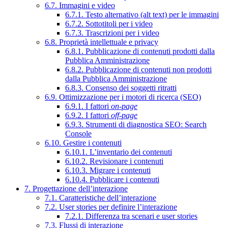
6.7. Immagini e video
6.7.1. Testo alternativo (alt text) per le immagini
6.7.2. Sottotitoli per i video
6.7.3. Trascrizioni per i video
6.8. Proprietà intellettuale e privacy
6.8.1. Pubblicazione di contenuti prodotti dalla
Pubblica Amministrazione
6.8.2. Pubblicazione di contenuti non prodotti
dalla Pubblica Amministrazione
6.8.3. Consenso dei soggetti ritratti
6.9. Ottimizzazione per i motori di ricerca (SEO)
6.9.1. I fattori
on-page
6.9.2. I fattori
off-page
6.9.3. Strumenti di diagnostica SEO: Search
Console
6.10. Gestire i contenuti
6.10.1. L’inventario dei contenuti
6.10.2. Revisionare i contenuti
6.10.3. Migrare i contenuti
6.10.4. Pubblicare i contenuti
7. Progettazione dell’interazione
7.1. Caratteristiche dell’interazione
7.2. User stories per definire l’interazione
7.2.1. Differenza tra scenari e user stories
7.3. Flussi di interazione