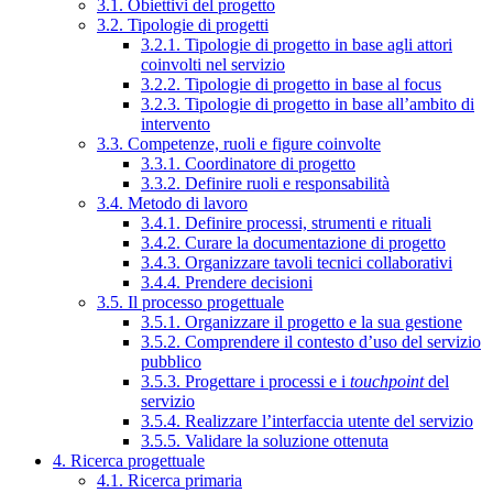
3.1. Obiettivi del progetto
3.2. Tipologie di progetti
3.2.1. Tipologie di progetto in base agli attori
coinvolti nel servizio
3.2.2. Tipologie di progetto in base al focus
3.2.3. Tipologie di progetto in base all’ambito di
intervento
3.3. Competenze, ruoli e figure coinvolte
3.3.1. Coordinatore di progetto
3.3.2. Definire ruoli e responsabilità
3.4. Metodo di lavoro
3.4.1. Definire processi, strumenti e rituali
3.4.2. Curare la documentazione di progetto
3.4.3. Organizzare tavoli tecnici collaborativi
3.4.4. Prendere decisioni
3.5. Il processo progettuale
3.5.1. Organizzare il progetto e la sua gestione
3.5.2. Comprendere il contesto d’uso del servizio
pubblico
3.5.3. Progettare i processi e i
touchpoint
del
servizio
3.5.4. Realizzare l’interfaccia utente del servizio
3.5.5. Validare la soluzione ottenuta
4. Ricerca progettuale
4.1. Ricerca primaria