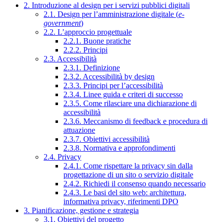
2. Introduzione al design per i servizi pubblici digitali
2.1. Design per l’amministrazione digitale (
e-
government
)
2.2. L’approccio progettuale
2.2.1. Buone pratiche
2.2.2. Principi
2.3. Accessibilità
2.3.1. Definizione
2.3.2. Accessibilità by design
2.3.3. Principi per l’accessibilità
2.3.4. Linee guida e criteri di successo
2.3.5. Come rilasciare una dichiarazione di
accessibilità
2.3.6. Meccanismo di feedback e procedura di
attuazione
2.3.7. Obiettivi accessibilità
2.3.8. Normativa e approfondimenti
2.4. Privacy
2.4.1. Come rispettare la privacy sin dalla
progettazione di un sito o servizio digitale
2.4.2. Richiedi il consenso quando necessario
2.4.3. Le basi del sito web: architettura,
informativa privacy, riferimenti DPO
3. Pianificazione, gestione e strategia
3.1. Obiettivi del progetto