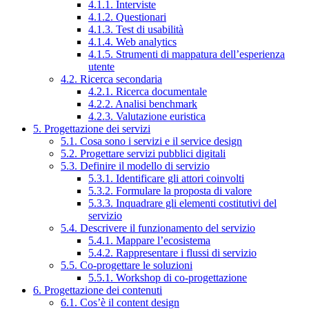
4.1.1. Interviste
4.1.2. Questionari
4.1.3. Test di usabilità
4.1.4. Web analytics
4.1.5. Strumenti di mappatura dell’esperienza
utente
4.2. Ricerca secondaria
4.2.1. Ricerca documentale
4.2.2. Analisi benchmark
4.2.3. Valutazione euristica
5. Progettazione dei servizi
5.1. Cosa sono i servizi e il service design
5.2. Progettare servizi pubblici digitali
5.3. Definire il modello di servizio
5.3.1. Identificare gli attori coinvolti
5.3.2. Formulare la proposta di valore
5.3.3. Inquadrare gli elementi costitutivi del
servizio
5.4. Descrivere il funzionamento del servizio
5.4.1. Mappare l’ecosistema
5.4.2. Rappresentare i flussi di servizio
5.5. Co-progettare le soluzioni
5.5.1. Workshop di co-progettazione
6. Progettazione dei contenuti
6.1. Cos’è il content design