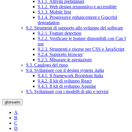
9.1.1. Attività preliminari
9.1.2. Web design responsivo e accessibile
9.1.3. Mobile first
9.1.4. Progressive enhancement e Graceful
degradation
9.2. Strumenti di supporto allo sviluppo del software
9.2.1. Feature detection
9.2.2. Verificare le feature disponibili con Can I
use
9.2.3. Strumenti e risorse per CSS e JavaScript
9.2.4. Supporto browser
9.2.5. Misurare le prestazioni
9.3. Catalogo del riuso
9.4. Sviluppare con il design system .italia
9.4.1. Il framework Bootstrap Italia
9.4.2. Il kit di sviluppo React
9.4.3. Il kit di sviluppo Angular
9.5. Sviluppare con i modelli di sito e servizi
glossario
A
B
C
D