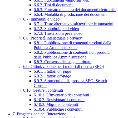
6.6.1. I documenti vanno sul web
6.6.2. Tipi di documenti
6.6.3. Formato di lettura dei documenti elettronici
6.6.4. Modalità di produzione dei documenti
6.7. Immagini e video
6.7.1. Testo alternativo (alt text) per le immagini
6.7.2. Sottotitoli per i video
6.7.3. Trascrizioni per i video
6.8. Proprietà intellettuale e privacy
6.8.1. Pubblicazione di contenuti prodotti dalla
Pubblica Amministrazione
6.8.2. Pubblicazione di contenuti non prodotti
dalla Pubblica Amministrazione
6.8.3. Consenso dei soggetti ritratti
6.9. Ottimizzazione per i motori di ricerca (SEO)
6.9.1. I fattori
on-page
6.9.2. I fattori
off-page
6.9.3. Strumenti di diagnostica SEO: Search
Console
6.10. Gestire i contenuti
6.10.1. L’inventario dei contenuti
6.10.2. Revisionare i contenuti
6.10.3. Migrare i contenuti
6.10.4. Pubblicare i contenuti
7. Progettazione dell’interazione