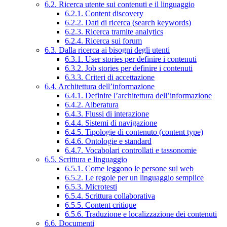
6.2. Ricerca utente sui contenuti e il linguaggio
6.2.1. Content discovery
6.2.2. Dati di ricerca (search keywords)
6.2.3. Ricerca tramite analytics
6.2.4. Ricerca sui forum
6.3. Dalla ricerca ai bisogni degli utenti
6.3.1. User stories per definire i contenuti
6.3.2. Job stories per definire i contenuti
6.3.3. Criteri di accettazione
6.4. Architettura dell’informazione
6.4.1. Definire l’architettura dell’informazione
6.4.2. Alberatura
6.4.3. Flussi di interazione
6.4.4. Sistemi di navigazione
6.4.5. Tipologie di contenuto (content type)
6.4.6. Ontologie e standard
6.4.7. Vocabolari controllati e tassonomie
6.5. Scrittura e linguaggio
6.5.1. Come leggono le persone sul web
6.5.2. Le regole per un linguaggio semplice
6.5.3. Microtesti
6.5.4. Scrittura collaborativa
6.5.5. Content critique
6.5.6. Traduzione e localizzazione dei contenuti
6.6. Documenti