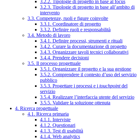
3.2.2. Tipologie di progetto in base al focus
3.2.3. Tipologie di progetto in base all’ambito di
intervento
3.3. Competenze, ruoli e figure coinvolte
3.3.1. Coordinatore di progetto
3.3.2. Definire ruoli e responsabilità
3.4. Metodo di lavoro
3.4.1. Definire processi, strumenti e rituali
3.4.2. Curare la documentazione di progetto
3.4.3. Organizzare tavoli tecnici collaborativi
3.4.4. Prendere decisioni
3.5. Il processo progettuale
3.5.1. Organizzare il progetto e la sua gestione
3.5.2. Comprendere il contesto d’uso del servizio
pubblico
3.5.3. Progettare i processi e i
touchpoint
del
servizio
3.5.4. Realizzare l’interfaccia utente del servizio
3.5.5. Validare la soluzione ottenuta
4. Ricerca progettuale
4.1. Ricerca primaria
4.1.1. Interviste
4.1.2. Questionari
4.1.3. Test di usabilità
4.1.4. Web analytics