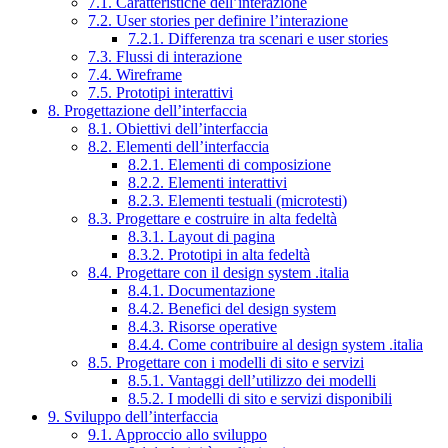
7.1. Caratteristiche dell’interazione
7.2. User stories per definire l’interazione
7.2.1. Differenza tra scenari e user stories
7.3. Flussi di interazione
7.4. Wireframe
7.5. Prototipi interattivi
8. Progettazione dell’interfaccia
8.1. Obiettivi dell’interfaccia
8.2. Elementi dell’interfaccia
8.2.1. Elementi di composizione
8.2.2. Elementi interattivi
8.2.3. Elementi testuali (microtesti)
8.3. Progettare e costruire in alta fedeltà
8.3.1. Layout di pagina
8.3.2. Prototipi in alta fedeltà
8.4. Progettare con il design system .italia
8.4.1. Documentazione
8.4.2. Benefici del design system
8.4.3. Risorse operative
8.4.4. Come contribuire al design system .italia
8.5. Progettare con i modelli di sito e servizi
8.5.1. Vantaggi dell’utilizzo dei modelli
8.5.2. I modelli di sito e servizi disponibili
9. Sviluppo dell’interfaccia
9.1. Approccio allo sviluppo