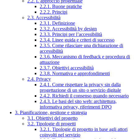
2.2. L’approccio progettuale
2.2.1. Buone pratiche
2.2.2. Principi
2.3. Accessibilità
2.3.1. Definizione
2.3.2. Accessibilità by design
2.3.3. Principi per l’accessibilità
2.3.4. Linee guida e criteri di successo
2.3.5. Come rilasciare una dichiarazione di
accessibilità
2.3.6. Meccanismo di feedback e procedura di
attuazione
2.3.7. Obiettivi accessibilità
2.3.8. Normativa e approfondimenti
2.4. Privacy
2.4.1. Come rispettare la privacy sin dalla
progettazione di un sito o servizio digitale
2.4.2. Richiedi il consenso quando necessario
2.4.3. Le basi del sito web: architettura,
informativa privacy, riferimenti DPO
3. Pianificazione, gestione e strategia
3.1. Obiettivi del progetto
3.2. Tipologie di progetti
3.2.1. Tipologie di progetto in base agli attori
coinvolti nel servizio