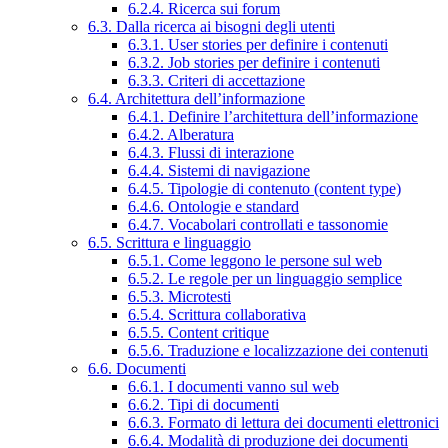
6.2.4. Ricerca sui forum
6.3. Dalla ricerca ai bisogni degli utenti
6.3.1. User stories per definire i contenuti
6.3.2. Job stories per definire i contenuti
6.3.3. Criteri di accettazione
6.4. Architettura dell’informazione
6.4.1. Definire l’architettura dell’informazione
6.4.2. Alberatura
6.4.3. Flussi di interazione
6.4.4. Sistemi di navigazione
6.4.5. Tipologie di contenuto (content type)
6.4.6. Ontologie e standard
6.4.7. Vocabolari controllati e tassonomie
6.5. Scrittura e linguaggio
6.5.1. Come leggono le persone sul web
6.5.2. Le regole per un linguaggio semplice
6.5.3. Microtesti
6.5.4. Scrittura collaborativa
6.5.5. Content critique
6.5.6. Traduzione e localizzazione dei contenuti
6.6. Documenti
6.6.1. I documenti vanno sul web
6.6.2. Tipi di documenti
6.6.3. Formato di lettura dei documenti elettronici
6.6.4. Modalità di produzione dei documenti