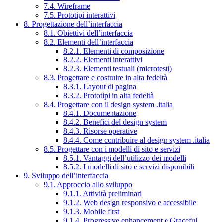
7.4. Wireframe
7.5. Prototipi interattivi
8. Progettazione dell’interfaccia
8.1. Obiettivi dell’interfaccia
8.2. Elementi dell’interfaccia
8.2.1. Elementi di composizione
8.2.2. Elementi interattivi
8.2.3. Elementi testuali (microtesti)
8.3. Progettare e costruire in alta fedeltà
8.3.1. Layout di pagina
8.3.2. Prototipi in alta fedeltà
8.4. Progettare con il design system .italia
8.4.1. Documentazione
8.4.2. Benefici del design system
8.4.3. Risorse operative
8.4.4. Come contribuire al design system .italia
8.5. Progettare con i modelli di sito e servizi
8.5.1. Vantaggi dell’utilizzo dei modelli
8.5.2. I modelli di sito e servizi disponibili
9. Sviluppo dell’interfaccia
9.1. Approccio allo sviluppo
9.1.1. Attività preliminari
9.1.2. Web design responsivo e accessibile
9.1.3. Mobile first
9.1.4. Progressive enhancement e Graceful