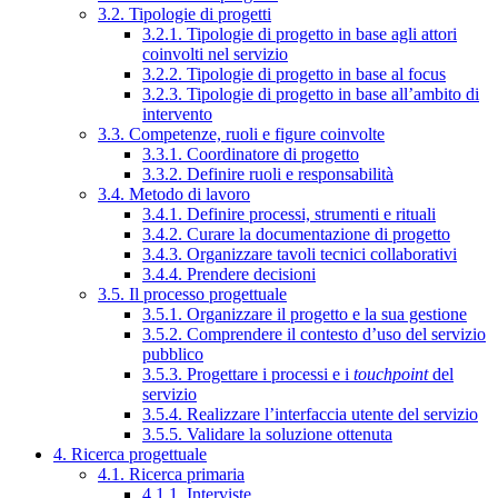
3.2. Tipologie di progetti
3.2.1. Tipologie di progetto in base agli attori
coinvolti nel servizio
3.2.2. Tipologie di progetto in base al focus
3.2.3. Tipologie di progetto in base all’ambito di
intervento
3.3. Competenze, ruoli e figure coinvolte
3.3.1. Coordinatore di progetto
3.3.2. Definire ruoli e responsabilità
3.4. Metodo di lavoro
3.4.1. Definire processi, strumenti e rituali
3.4.2. Curare la documentazione di progetto
3.4.3. Organizzare tavoli tecnici collaborativi
3.4.4. Prendere decisioni
3.5. Il processo progettuale
3.5.1. Organizzare il progetto e la sua gestione
3.5.2. Comprendere il contesto d’uso del servizio
pubblico
3.5.3. Progettare i processi e i
touchpoint
del
servizio
3.5.4. Realizzare l’interfaccia utente del servizio
3.5.5. Validare la soluzione ottenuta
4. Ricerca progettuale
4.1. Ricerca primaria
4.1.1. Interviste