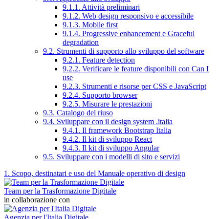
9.1.1. Attività preliminari
9.1.2. Web design responsivo e accessibile
9.1.3. Mobile first
9.1.4. Progressive enhancement e Graceful
degradation
9.2. Strumenti di supporto allo sviluppo del software
9.2.1. Feature detection
9.2.2. Verificare le feature disponibili con Can I
use
9.2.3. Strumenti e risorse per CSS e JavaScript
9.2.4. Supporto browser
9.2.5. Misurare le prestazioni
9.3. Catalogo del riuso
9.4. Sviluppare con il design system .italia
9.4.1. Il framework Bootstrap Italia
9.4.2. Il kit di sviluppo React
9.4.3. Il kit di sviluppo Angular
9.5. Sviluppare con i modelli di sito e servizi
1. Scopo, destinatari e uso del Manuale operativo di design
Team per la Trasformazione Digitale
in collaborazione con
Agenzia per l'Italia Digitale