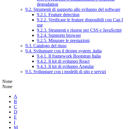
degradation
9.2. Strumenti di supporto allo sviluppo del software
9.2.1. Feature detection
9.2.2. Verificare le feature disponibili con Can I
use
9.2.3. Strumenti e risorse per CSS e JavaScript
9.2.4. Supporto browser
9.2.5. Misurare le prestazioni
9.3. Catalogo del riuso
9.4. Sviluppare con il design system .italia
9.4.1. Il framework Bootstrap Italia
9.4.2. Il kit di sviluppo React
9.4.3. Il kit di sviluppo Angular
9.5. Sviluppare con i modelli di sito e servizi
None
None
A
B
C
D
E
I
M