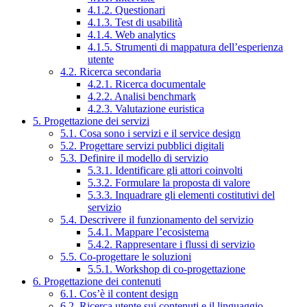
4.1.2. Questionari
4.1.3. Test di usabilità
4.1.4. Web analytics
4.1.5. Strumenti di mappatura dell’esperienza
utente
4.2. Ricerca secondaria
4.2.1. Ricerca documentale
4.2.2. Analisi benchmark
4.2.3. Valutazione euristica
5. Progettazione dei servizi
5.1. Cosa sono i servizi e il service design
5.2. Progettare servizi pubblici digitali
5.3. Definire il modello di servizio
5.3.1. Identificare gli attori coinvolti
5.3.2. Formulare la proposta di valore
5.3.3. Inquadrare gli elementi costitutivi del
servizio
5.4. Descrivere il funzionamento del servizio
5.4.1. Mappare l’ecosistema
5.4.2. Rappresentare i flussi di servizio
5.5. Co-progettare le soluzioni
5.5.1. Workshop di co-progettazione
6. Progettazione dei contenuti
6.1. Cos’è il content design
6.2. Ricerca utente sui contenuti e il linguaggio