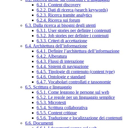
6.2.1. Content discovery
6.2.2. Dati di ricerca (search keywords)
6.2.3. Ricerca tramite analytics
6.2.4. Ricerca sui forum
6.3. Dalla ricerca ai bisogni degli utenti
6.3.1. User stories per definire i contenuti
6.3.2. Job stories per definire i contenuti
6.3.3. Criteri di accettazione
6.4. Architettura dell’informazione
6.4.1. Definire l’architettura dell’informazione
6.4.2. Alberatura
6.4.3. Flussi di interazione
6.4.4. Sistemi di navigazione
6.4.5. Tipologie di contenuto (content type)
6.4.6. Ontologie e standard
6.4.7. Vocabolari controllati e tassonomie
6.5. Scrittura e linguaggio
6.5.1. Come leggono le persone sul web
6.5.2. Le regole per un linguaggio semplice
6.5.3. Microtesti
6.5.4. Scrittura collaborativa
6.5.5. Content critique
6.5.6. Traduzione e localizzazione dei contenuti
6.6. Documenti