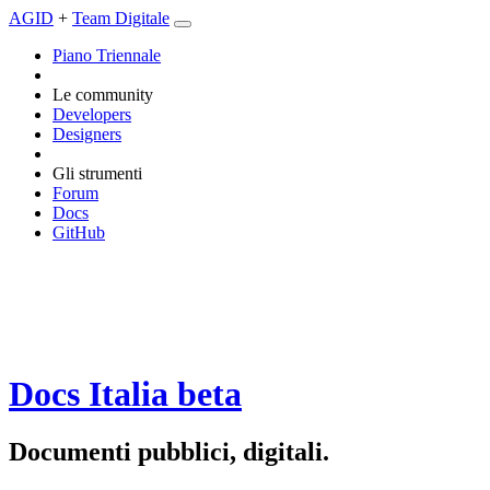
AGID
+
Team Digitale
Piano Triennale
Le community
Developers
Designers
Gli strumenti
Forum
Docs
GitHub
Docs Italia
beta
Documenti pubblici, digitali.