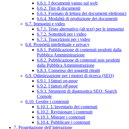
6.6.1. I documenti vanno sul web
6.6.2. Tipi di documenti
6.6.3. Formato di lettura dei documenti elettronici
6.6.4. Modalità di produzione dei documenti
6.7. Immagini e video
6.7.1. Testo alternativo (alt text) per le immagini
6.7.2. Sottotitoli per i video
6.7.3. Trascrizioni per i video
6.8. Proprietà intellettuale e privacy
6.8.1. Pubblicazione di contenuti prodotti dalla
Pubblica Amministrazione
6.8.2. Pubblicazione di contenuti non prodotti
dalla Pubblica Amministrazione
6.8.3. Consenso dei soggetti ritratti
6.9. Ottimizzazione per i motori di ricerca (SEO)
6.9.1. I fattori
on-page
6.9.2. I fattori
off-page
6.9.3. Strumenti di diagnostica SEO: Search
Console
6.10. Gestire i contenuti
6.10.1. L’inventario dei contenuti
6.10.2. Revisionare i contenuti
6.10.3. Migrare i contenuti
6.10.4. Pubblicare i contenuti
7. Progettazione dell’interazione