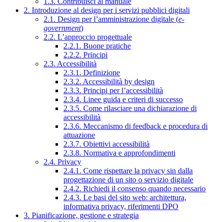
1.3. Contribuisci al manuale
2. Introduzione al design per i servizi pubblici digitali
2.1. Design per l’amministrazione digitale (
e-
government
)
2.2. L’approccio progettuale
2.2.1. Buone pratiche
2.2.2. Principi
2.3. Accessibilità
2.3.1. Definizione
2.3.2. Accessibilità by design
2.3.3. Principi per l’accessibilità
2.3.4. Linee guida e criteri di successo
2.3.5. Come rilasciare una dichiarazione di
accessibilità
2.3.6. Meccanismo di feedback e procedura di
attuazione
2.3.7. Obiettivi accessibilità
2.3.8. Normativa e approfondimenti
2.4. Privacy
2.4.1. Come rispettare la privacy sin dalla
progettazione di un sito o servizio digitale
2.4.2. Richiedi il consenso quando necessario
2.4.3. Le basi del sito web: architettura,
informativa privacy, riferimenti DPO
3. Pianificazione, gestione e strategia