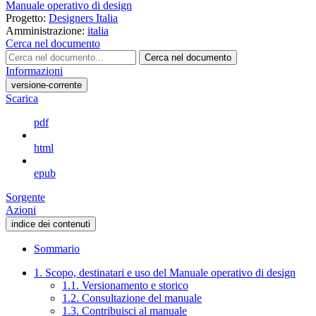
Manuale operativo di design
Progetto:
Designers Italia
Amministrazione:
italia
Cerca nel documento
Cerca nel documento
Informazioni
versione-corrente
Scarica
pdf
html
epub
Sorgente
Azioni
indice dei contenuti
Sommario
1. Scopo, destinatari e uso del Manuale operativo di design
1.1. Versionamento e storico
1.2. Consultazione del manuale
1.3. Contribuisci al manuale