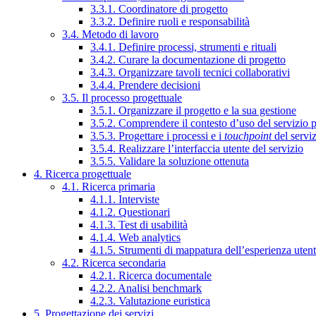
3.3.1. Coordinatore di progetto
3.3.2. Definire ruoli e responsabilità
3.4. Metodo di lavoro
3.4.1. Definire processi, strumenti e rituali
3.4.2. Curare la documentazione di progetto
3.4.3. Organizzare tavoli tecnici collaborativi
3.4.4. Prendere decisioni
3.5. Il processo progettuale
3.5.1. Organizzare il progetto e la sua gestione
3.5.2. Comprendere il contesto d’uso del servizio 
3.5.3. Progettare i processi e i
touchpoint
del servi
3.5.4. Realizzare l’interfaccia utente del servizio
3.5.5. Validare la soluzione ottenuta
4. Ricerca progettuale
4.1. Ricerca primaria
4.1.1. Interviste
4.1.2. Questionari
4.1.3. Test di usabilità
4.1.4. Web analytics
4.1.5. Strumenti di mappatura dell’esperienza uten
4.2. Ricerca secondaria
4.2.1. Ricerca documentale
4.2.2. Analisi benchmark
4.2.3. Valutazione euristica
5. Progettazione dei servizi