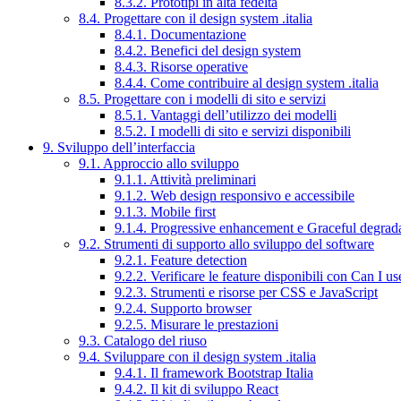
8.3.2. Prototipi in alta fedeltà
8.4. Progettare con il design system .italia
8.4.1. Documentazione
8.4.2. Benefici del design system
8.4.3. Risorse operative
8.4.4. Come contribuire al design system .italia
8.5. Progettare con i modelli di sito e servizi
8.5.1. Vantaggi dell’utilizzo dei modelli
8.5.2. I modelli di sito e servizi disponibili
9. Sviluppo dell’interfaccia
9.1. Approccio allo sviluppo
9.1.1. Attività preliminari
9.1.2. Web design responsivo e accessibile
9.1.3. Mobile first
9.1.4. Progressive enhancement e Graceful degrad
9.2. Strumenti di supporto allo sviluppo del software
9.2.1. Feature detection
9.2.2. Verificare le feature disponibili con Can I us
9.2.3. Strumenti e risorse per CSS e JavaScript
9.2.4. Supporto browser
9.2.5. Misurare le prestazioni
9.3. Catalogo del riuso
9.4. Sviluppare con il design system .italia
9.4.1. Il framework Bootstrap Italia
9.4.2. Il kit di sviluppo React