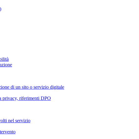
)
ilità
azione
ione di un sito o servizio digitale
va privacy, riferimenti DPO
olti nel servizio
ntervento