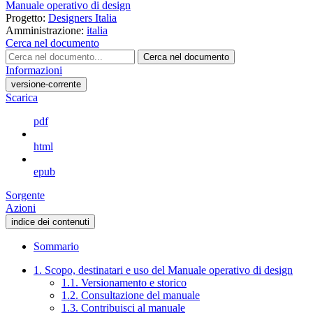
Manuale operativo di design
Progetto:
Designers Italia
Amministrazione:
italia
Cerca nel documento
Cerca nel documento
Informazioni
versione-corrente
Scarica
pdf
html
epub
Sorgente
Azioni
indice dei contenuti
Sommario
1. Scopo, destinatari e uso del Manuale operativo di design
1.1. Versionamento e storico
1.2. Consultazione del manuale
1.3. Contribuisci al manuale