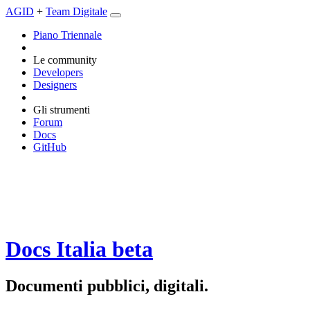
AGID
+
Team Digitale
Piano Triennale
Le community
Developers
Designers
Gli strumenti
Forum
Docs
GitHub
Docs Italia
beta
Documenti pubblici, digitali.