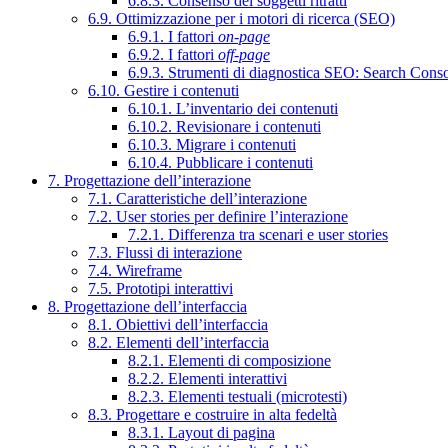
6.8.3. Consenso dei soggetti ritratti
6.9. Ottimizzazione per i motori di ricerca (SEO)
6.9.1. I fattori
on-page
6.9.2. I fattori
off-page
6.9.3. Strumenti di diagnostica SEO: Search Cons
6.10. Gestire i contenuti
6.10.1. L’inventario dei contenuti
6.10.2. Revisionare i contenuti
6.10.3. Migrare i contenuti
6.10.4. Pubblicare i contenuti
7. Progettazione dell’interazione
7.1. Caratteristiche dell’interazione
7.2. User stories per definire l’interazione
7.2.1. Differenza tra scenari e user stories
7.3. Flussi di interazione
7.4. Wireframe
7.5. Prototipi interattivi
8. Progettazione dell’interfaccia
8.1. Obiettivi dell’interfaccia
8.2. Elementi dell’interfaccia
8.2.1. Elementi di composizione
8.2.2. Elementi interattivi
8.2.3. Elementi testuali (microtesti)
8.3. Progettare e costruire in alta fedeltà
8.3.1. Layout di pagina