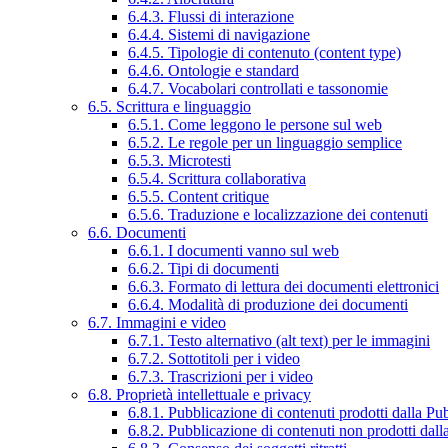
6.4.3. Flussi di interazione
6.4.4. Sistemi di navigazione
6.4.5. Tipologie di contenuto (content type)
6.4.6. Ontologie e standard
6.4.7. Vocabolari controllati e tassonomie
6.5. Scrittura e linguaggio
6.5.1. Come leggono le persone sul web
6.5.2. Le regole per un linguaggio semplice
6.5.3. Microtesti
6.5.4. Scrittura collaborativa
6.5.5. Content critique
6.5.6. Traduzione e localizzazione dei contenuti
6.6. Documenti
6.6.1. I documenti vanno sul web
6.6.2. Tipi di documenti
6.6.3. Formato di lettura dei documenti elettronici
6.6.4. Modalità di produzione dei documenti
6.7. Immagini e video
6.7.1. Testo alternativo (alt text) per le immagini
6.7.2. Sottotitoli per i video
6.7.3. Trascrizioni per i video
6.8. Proprietà intellettuale e privacy
6.8.1. Pubblicazione di contenuti prodotti dalla P
6.8.2. Pubblicazione di contenuti non prodotti dal