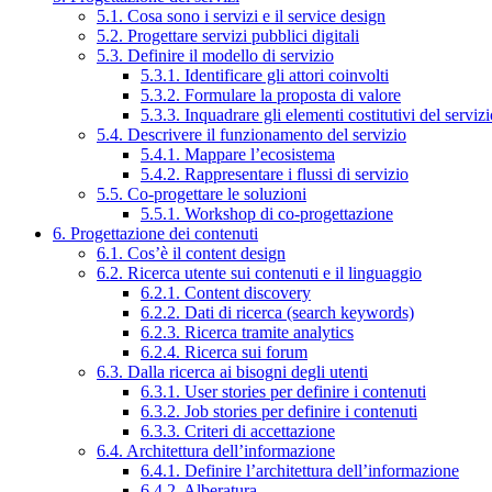
5.1. Cosa sono i servizi e il service design
5.2. Progettare servizi pubblici digitali
5.3. Definire il modello di servizio
5.3.1. Identificare gli attori coinvolti
5.3.2. Formulare la proposta di valore
5.3.3. Inquadrare gli elementi costitutivi del serviz
5.4. Descrivere il funzionamento del servizio
5.4.1. Mappare l’ecosistema
5.4.2. Rappresentare i flussi di servizio
5.5. Co-progettare le soluzioni
5.5.1. Workshop di co-progettazione
6. Progettazione dei contenuti
6.1. Cos’è il content design
6.2. Ricerca utente sui contenuti e il linguaggio
6.2.1. Content discovery
6.2.2. Dati di ricerca (search keywords)
6.2.3. Ricerca tramite analytics
6.2.4. Ricerca sui forum
6.3. Dalla ricerca ai bisogni degli utenti
6.3.1. User stories per definire i contenuti
6.3.2. Job stories per definire i contenuti
6.3.3. Criteri di accettazione
6.4. Architettura dell’informazione
6.4.1. Definire l’architettura dell’informazione
6.4.2. Alberatura