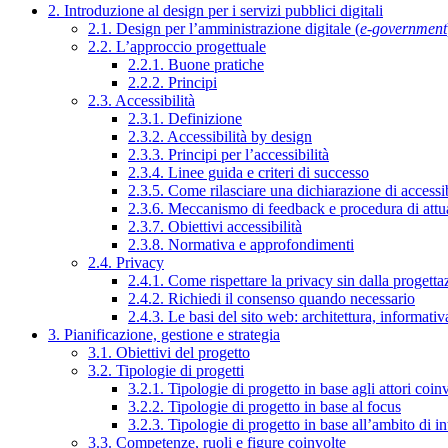
2. Introduzione al design per i servizi pubblici digitali
2.1. Design per l’amministrazione digitale (
e-government
2.2. L’approccio progettuale
2.2.1. Buone pratiche
2.2.2. Principi
2.3. Accessibilità
2.3.1. Definizione
2.3.2. Accessibilità by design
2.3.3. Principi per l’accessibilità
2.3.4. Linee guida e criteri di successo
2.3.5. Come rilasciare una dichiarazione di accessib
2.3.6. Meccanismo di feedback e procedura di attu
2.3.7. Obiettivi accessibilità
2.3.8. Normativa e approfondimenti
2.4. Privacy
2.4.1. Come rispettare la privacy sin dalla progettaz
2.4.2. Richiedi il consenso quando necessario
2.4.3. Le basi del sito web: architettura, informati
3. Pianificazione, gestione e strategia
3.1. Obiettivi del progetto
3.2. Tipologie di progetti
3.2.1. Tipologie di progetto in base agli attori coinv
3.2.2. Tipologie di progetto in base al focus
3.2.3. Tipologie di progetto in base all’ambito di i
3.3. Competenze, ruoli e figure coinvolte