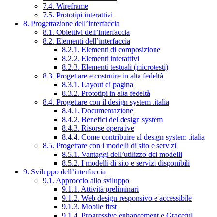
7.4. Wireframe
7.5. Prototipi interattivi
8. Progettazione dell’interfaccia
8.1. Obiettivi dell’interfaccia
8.2. Elementi dell’interfaccia
8.2.1. Elementi di composizione
8.2.2. Elementi interattivi
8.2.3. Elementi testuali (microtesti)
8.3. Progettare e costruire in alta fedeltà
8.3.1. Layout di pagina
8.3.2. Prototipi in alta fedeltà
8.4. Progettare con il design system .italia
8.4.1. Documentazione
8.4.2. Benefici del design system
8.4.3. Risorse operative
8.4.4. Come contribuire al design system .italia
8.5. Progettare con i modelli di sito e servizi
8.5.1. Vantaggi dell’utilizzo dei modelli
8.5.2. I modelli di sito e servizi disponibili
9. Sviluppo dell’interfaccia
9.1. Approccio allo sviluppo
9.1.1. Attività preliminari
9.1.2. Web design responsivo e accessibile
9.1.3. Mobile first
9.1.4. Progressive enhancement e Graceful