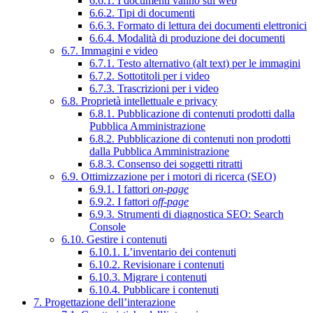
6.6.1. I documenti vanno sul web
6.6.2. Tipi di documenti
6.6.3. Formato di lettura dei documenti elettronici
6.6.4. Modalità di produzione dei documenti
6.7. Immagini e video
6.7.1. Testo alternativo (alt text) per le immagini
6.7.2. Sottotitoli per i video
6.7.3. Trascrizioni per i video
6.8. Proprietà intellettuale e privacy
6.8.1. Pubblicazione di contenuti prodotti dalla
Pubblica Amministrazione
6.8.2. Pubblicazione di contenuti non prodotti
dalla Pubblica Amministrazione
6.8.3. Consenso dei soggetti ritratti
6.9. Ottimizzazione per i motori di ricerca (SEO)
6.9.1. I fattori
on-page
6.9.2. I fattori
off-page
6.9.3. Strumenti di diagnostica SEO: Search
Console
6.10. Gestire i contenuti
6.10.1. L’inventario dei contenuti
6.10.2. Revisionare i contenuti
6.10.3. Migrare i contenuti
6.10.4. Pubblicare i contenuti
7. Progettazione dell’interazione