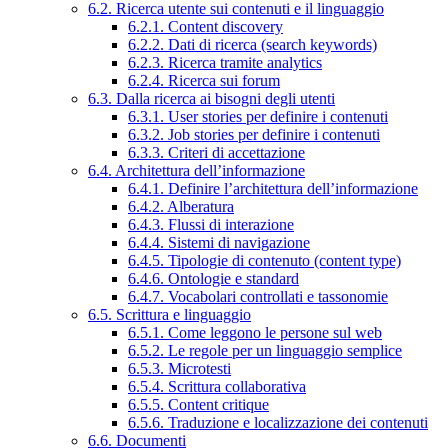
6.2. Ricerca utente sui contenuti e il linguaggio
6.2.1. Content discovery
6.2.2. Dati di ricerca (search keywords)
6.2.3. Ricerca tramite analytics
6.2.4. Ricerca sui forum
6.3. Dalla ricerca ai bisogni degli utenti
6.3.1. User stories per definire i contenuti
6.3.2. Job stories per definire i contenuti
6.3.3. Criteri di accettazione
6.4. Architettura dell’informazione
6.4.1. Definire l’architettura dell’informazione
6.4.2. Alberatura
6.4.3. Flussi di interazione
6.4.4. Sistemi di navigazione
6.4.5. Tipologie di contenuto (content type)
6.4.6. Ontologie e standard
6.4.7. Vocabolari controllati e tassonomie
6.5. Scrittura e linguaggio
6.5.1. Come leggono le persone sul web
6.5.2. Le regole per un linguaggio semplice
6.5.3. Microtesti
6.5.4. Scrittura collaborativa
6.5.5. Content critique
6.5.6. Traduzione e localizzazione dei contenuti
6.6. Documenti