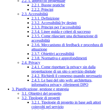
2.2. L’approccio progettuale
2.2.1. Buone pratiche
2.2.2. Principi
2.3. Accessibilità
2.3.1. Definizione
2.3.2. Accessibilità by design
2.3.3. Principi per l’accessibilità
2.3.4. Linee guida e criteri di successo
2.3.5. Come rilasciare una dichiarazione di
accessibilità
2.3.6. Meccanismo di feedback e procedura di
attuazione
2.3.7. Obiettivi accessibilità
2.3.8. Normativa e approfondimenti
2.4. Privacy
2.4.1. Come rispettare la privacy sin dalla
progettazione di un sito o servizio digitale
2.4.2. Richiedi il consenso quando necessario
2.4.3. Le basi del sito web: architettura,
informativa privacy, riferimenti DPO
3. Pianificazione, gestione e strategia
3.1. Obiettivi del progetto
3.2. Tipologie di progetti
3.2.1. Tipologie di progetto in base agli attori
coinvolti nel servizio