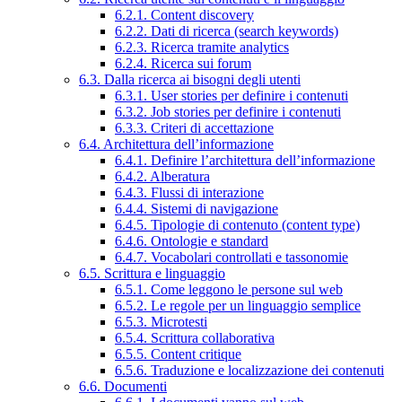
6.2.1. Content discovery
6.2.2. Dati di ricerca (search keywords)
6.2.3. Ricerca tramite analytics
6.2.4. Ricerca sui forum
6.3. Dalla ricerca ai bisogni degli utenti
6.3.1. User stories per definire i contenuti
6.3.2. Job stories per definire i contenuti
6.3.3. Criteri di accettazione
6.4. Architettura dell’informazione
6.4.1. Definire l’architettura dell’informazione
6.4.2. Alberatura
6.4.3. Flussi di interazione
6.4.4. Sistemi di navigazione
6.4.5. Tipologie di contenuto (content type)
6.4.6. Ontologie e standard
6.4.7. Vocabolari controllati e tassonomie
6.5. Scrittura e linguaggio
6.5.1. Come leggono le persone sul web
6.5.2. Le regole per un linguaggio semplice
6.5.3. Microtesti
6.5.4. Scrittura collaborativa
6.5.5. Content critique
6.5.6. Traduzione e localizzazione dei contenuti
6.6. Documenti