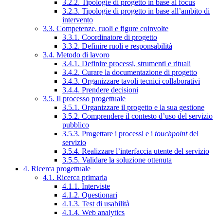
3.2.2. Tipologie di progetto in base al focus
3.2.3. Tipologie di progetto in base all’ambito di
intervento
3.3. Competenze, ruoli e figure coinvolte
3.3.1. Coordinatore di progetto
3.3.2. Definire ruoli e responsabilità
3.4. Metodo di lavoro
3.4.1. Definire processi, strumenti e rituali
3.4.2. Curare la documentazione di progetto
3.4.3. Organizzare tavoli tecnici collaborativi
3.4.4. Prendere decisioni
3.5. Il processo progettuale
3.5.1. Organizzare il progetto e la sua gestione
3.5.2. Comprendere il contesto d’uso del servizio
pubblico
3.5.3. Progettare i processi e i
touchpoint
del
servizio
3.5.4. Realizzare l’interfaccia utente del servizio
3.5.5. Validare la soluzione ottenuta
4. Ricerca progettuale
4.1. Ricerca primaria
4.1.1. Interviste
4.1.2. Questionari
4.1.3. Test di usabilità
4.1.4. Web analytics