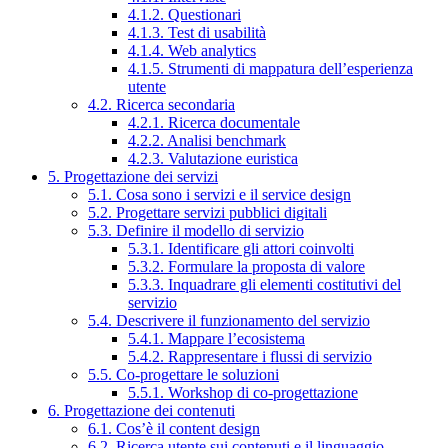
4.1.2. Questionari
4.1.3. Test di usabilità
4.1.4. Web analytics
4.1.5. Strumenti di mappatura dell’esperienza
utente
4.2. Ricerca secondaria
4.2.1. Ricerca documentale
4.2.2. Analisi benchmark
4.2.3. Valutazione euristica
5. Progettazione dei servizi
5.1. Cosa sono i servizi e il service design
5.2. Progettare servizi pubblici digitali
5.3. Definire il modello di servizio
5.3.1. Identificare gli attori coinvolti
5.3.2. Formulare la proposta di valore
5.3.3. Inquadrare gli elementi costitutivi del
servizio
5.4. Descrivere il funzionamento del servizio
5.4.1. Mappare l’ecosistema
5.4.2. Rappresentare i flussi di servizio
5.5. Co-progettare le soluzioni
5.5.1. Workshop di co-progettazione
6. Progettazione dei contenuti
6.1. Cos’è il content design
6.2. Ricerca utente sui contenuti e il linguaggio