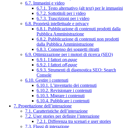
6.7. Immagini e video
6.7.1. Testo alternativo (alt text) per le immagini
6.7.2. Sottotitoli per i video
6.7.3. Trascrizioni per i video
6.8. Proprietà intellettuale e privacy
6.8.1. Pubblicazione di contenuti prodotti dalla
Pubblica Amministrazione
6.8.2. Pubblicazione di contenuti non prodotti
dalla Pubblica Amministrazione
6.8.3. Consenso dei soggetti ritratti
6.9. Ottimizzazione per i motori di ricerca (SEO)
6.9.1. I fattori
on-page
6.9.2. I fattori
off-page
6.9.3. Strumenti di diagnostica SEO: Search
Console
6.10. Gestire i contenuti
6.10.1. L’inventario dei contenuti
6.10.2. Revisionare i contenuti
6.10.3. Migrare i contenuti
6.10.4. Pubblicare i contenuti
7. Progettazione dell’interazione
7.1. Caratteristiche dell’interazione
7.2. User stories per definire l’interazione
7.2.1. Differenza tra scenari e user stories
7.3. Flussi di interazione