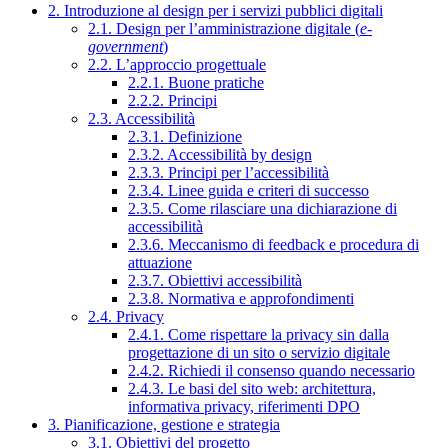
2. Introduzione al design per i servizi pubblici digitali
2.1. Design per l’amministrazione digitale (
e-
government
)
2.2. L’approccio progettuale
2.2.1. Buone pratiche
2.2.2. Principi
2.3. Accessibilità
2.3.1. Definizione
2.3.2. Accessibilità by design
2.3.3. Principi per l’accessibilità
2.3.4. Linee guida e criteri di successo
2.3.5. Come rilasciare una dichiarazione di
accessibilità
2.3.6. Meccanismo di feedback e procedura di
attuazione
2.3.7. Obiettivi accessibilità
2.3.8. Normativa e approfondimenti
2.4. Privacy
2.4.1. Come rispettare la privacy sin dalla
progettazione di un sito o servizio digitale
2.4.2. Richiedi il consenso quando necessario
2.4.3. Le basi del sito web: architettura,
informativa privacy, riferimenti DPO
3. Pianificazione, gestione e strategia
3.1. Obiettivi del progetto