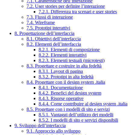
7.1. Caratteristiche dell’interazione
7.2. User stories per definire l’interazione
7.2.1. Differenza tra scenari e user stories
7.3. Flussi di interazione
7.4. Wireframe
7.5. Prototipi interattivi
8. Progettazione dell’interfaccia
8.1. Obiettivi dell’interfaccia
8.2. Elementi dell’interfaccia
8.2.1. Elementi di composizione
8.2.2. Elementi interattivi
8.2.3. Elementi testuali (microtesti)
8.3. Progettare e costruire in alta fedeltà
8.3.1. Layout di pagina
8.3.2. Prototipi in alta fedeltà
8.4. Progettare con il design system .italia
8.4.1. Documentazione
8.4.2. Benefici del design system
8.4.3. Risorse operative
8.4.4. Come contribuire al design system .italia
8.5. Progettare con i modelli di sito e servizi
8.5.1. Vantaggi dell’utilizzo dei modelli
8.5.2. I modelli di sito e servizi disponibili
9. Sviluppo dell’interfaccia
9.1. Approccio allo sviluppo