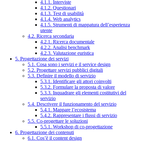
4.1.1. Interviste
4.1.2. Questionari
4.1.3. Test di usabilità
4.1.4. Web analytics
4.1.5. Strumenti di mappatura dell’esperienza
utente
4.2. Ricerca secondaria
4.2.1. Ricerca documentale
4.2.2. Analisi benchmark
4.2.3. Valutazione euristica
5. Progettazione dei servizi
5.1. Cosa sono i servizi e il service design
5.2. Progettare servizi pubblici digitali
5.3. Definire il modello di servizio
5.3.1. Identificare gli attori coinvolti
5.3.2. Formulare la proposta di valore
5.3.3. Inquadrare gli elementi costitutivi del
servizio
5.4. Descrivere il funzionamento del servizio
5.4.1. Mappare l’ecosistema
5.4.2. Rappresentare i flussi di servizio
5.5. Co-progettare le soluzioni
5.5.1. Workshop di co-progettazione
6. Progettazione dei contenuti
6.1. Cos’è il content design