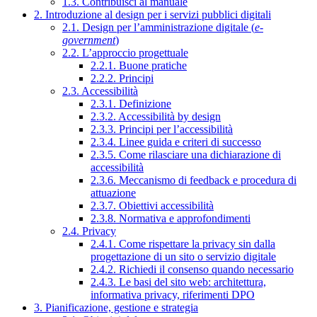
1.3. Contribuisci al manuale
2. Introduzione al design per i servizi pubblici digitali
2.1. Design per l’amministrazione digitale (
e-
government
)
2.2. L’approccio progettuale
2.2.1. Buone pratiche
2.2.2. Principi
2.3. Accessibilità
2.3.1. Definizione
2.3.2. Accessibilità by design
2.3.3. Principi per l’accessibilità
2.3.4. Linee guida e criteri di successo
2.3.5. Come rilasciare una dichiarazione di
accessibilità
2.3.6. Meccanismo di feedback e procedura di
attuazione
2.3.7. Obiettivi accessibilità
2.3.8. Normativa e approfondimenti
2.4. Privacy
2.4.1. Come rispettare la privacy sin dalla
progettazione di un sito o servizio digitale
2.4.2. Richiedi il consenso quando necessario
2.4.3. Le basi del sito web: architettura,
informativa privacy, riferimenti DPO
3. Pianificazione, gestione e strategia