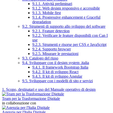
9.1.1. Attività preliminari
9.1.2. Web design responsivo e accessibile
9.1.3. Mobile first
9.1.4. Progressive enhancement e Graceful
degradation
9.2. Strumenti di supporto allo sviluppo del software
9.2.1. Feature detection
9.2.2. Verificare le feature disponibili con Can I
use
9.2.3. Strumenti e risorse per CSS e JavaScript
9.2.4. Supporto browser
9.2.5. Misurare le prestazioni
9.3. Catalogo del riuso
9.4. Sviluppare con il design system .italia
9.4.1. Il framework Bootstrap Italia
9.4.2. Il kit di sviluppo React
9.4.3. Il kit di sviluppo Angular
9.5. Sviluppare con i modelli di sito e servizi
1. Scopo, destinatari e uso del Manuale operativo di design
Team per la Trasformazione Digitale
in collaborazione con
Agenzia per l'Italia Digitale