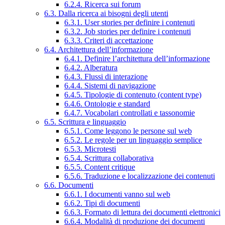
6.2.4. Ricerca sui forum
6.3. Dalla ricerca ai bisogni degli utenti
6.3.1. User stories per definire i contenuti
6.3.2. Job stories per definire i contenuti
6.3.3. Criteri di accettazione
6.4. Architettura dell’informazione
6.4.1. Definire l’architettura dell’informazione
6.4.2. Alberatura
6.4.3. Flussi di interazione
6.4.4. Sistemi di navigazione
6.4.5. Tipologie di contenuto (content type)
6.4.6. Ontologie e standard
6.4.7. Vocabolari controllati e tassonomie
6.5. Scrittura e linguaggio
6.5.1. Come leggono le persone sul web
6.5.2. Le regole per un linguaggio semplice
6.5.3. Microtesti
6.5.4. Scrittura collaborativa
6.5.5. Content critique
6.5.6. Traduzione e localizzazione dei contenuti
6.6. Documenti
6.6.1. I documenti vanno sul web
6.6.2. Tipi di documenti
6.6.3. Formato di lettura dei documenti elettronici
6.6.4. Modalità di produzione dei documenti