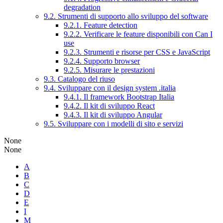
degradation
9.2. Strumenti di supporto allo sviluppo del software
9.2.1. Feature detection
9.2.2. Verificare le feature disponibili con Can I
use
9.2.3. Strumenti e risorse per CSS e JavaScript
9.2.4. Supporto browser
9.2.5. Misurare le prestazioni
9.3. Catalogo del riuso
9.4. Sviluppare con il design system .italia
9.4.1. Il framework Bootstrap Italia
9.4.2. Il kit di sviluppo React
9.4.3. Il kit di sviluppo Angular
9.5. Sviluppare con i modelli di sito e servizi
None
None
A
B
C
D
E
I
M