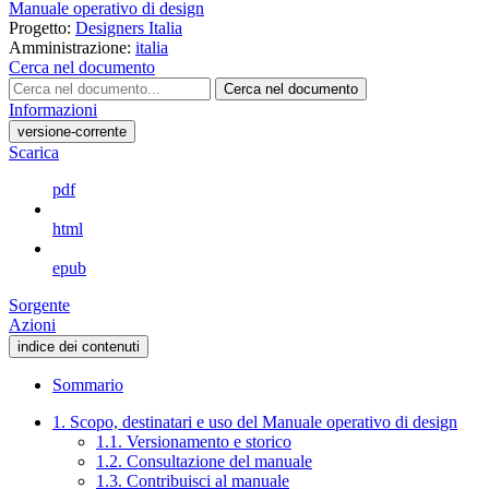
Manuale operativo di design
Progetto:
Designers Italia
Amministrazione:
italia
Cerca nel documento
Cerca nel documento
Informazioni
versione-corrente
Scarica
pdf
html
epub
Sorgente
Azioni
indice dei contenuti
Sommario
1. Scopo, destinatari e uso del Manuale operativo di design
1.1. Versionamento e storico
1.2. Consultazione del manuale
1.3. Contribuisci al manuale