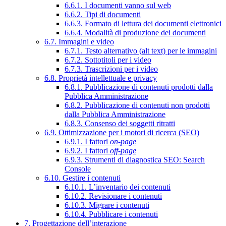
6.6.1. I documenti vanno sul web
6.6.2. Tipi di documenti
6.6.3. Formato di lettura dei documenti elettronici
6.6.4. Modalità di produzione dei documenti
6.7. Immagini e video
6.7.1. Testo alternativo (alt text) per le immagini
6.7.2. Sottotitoli per i video
6.7.3. Trascrizioni per i video
6.8. Proprietà intellettuale e privacy
6.8.1. Pubblicazione di contenuti prodotti dalla
Pubblica Amministrazione
6.8.2. Pubblicazione di contenuti non prodotti
dalla Pubblica Amministrazione
6.8.3. Consenso dei soggetti ritratti
6.9. Ottimizzazione per i motori di ricerca (SEO)
6.9.1. I fattori
on-page
6.9.2. I fattori
off-page
6.9.3. Strumenti di diagnostica SEO: Search
Console
6.10. Gestire i contenuti
6.10.1. L’inventario dei contenuti
6.10.2. Revisionare i contenuti
6.10.3. Migrare i contenuti
6.10.4. Pubblicare i contenuti
7. Progettazione dell’interazione