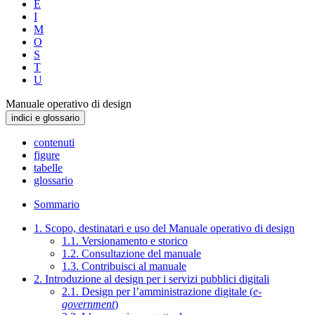
E
I
M
O
S
T
U
Manuale operativo di design
indici e glossario
contenuti
figure
tabelle
glossario
Sommario
1. Scopo, destinatari e uso del Manuale operativo di design
1.1. Versionamento e storico
1.2. Consultazione del manuale
1.3. Contribuisci al manuale
2. Introduzione al design per i servizi pubblici digitali
2.1. Design per l’amministrazione digitale (
e-
government
)