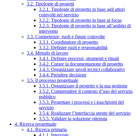
3.2. Tipologie di progetti
3.2.1. Tipologie di progetto in base agli attori
coinvolti nel servizio
3.2.2. Tipologie di progetto in base al focus
3.2.3. Tipologie di progetto in base all’ambito di
intervento
3.3. Competenze, ruoli e figure coinvolte
3.3.1. Coordinatore di progetto
3.3.2. Definire ruoli e responsabilità
3.4. Metodo di lavoro
3.4.1. Definire processi, strumenti e rituali
3.4.2. Curare la documentazione di progetto
3.4.3. Organizzare tavoli tecnici collaborativi
3.4.4. Prendere decisioni
3.5. Il processo progettuale
3.5.1. Organizzare il progetto e la sua gestione
3.5.2. Comprendere il contesto d’uso del servizio
pubblico
3.5.3. Progettare i processi e i
touchpoint
del
servizio
3.5.4. Realizzare l’interfaccia utente del servizio
3.5.5. Validare la soluzione ottenuta
4. Ricerca progettuale
4.1. Ricerca primaria
4.1.1. Interviste