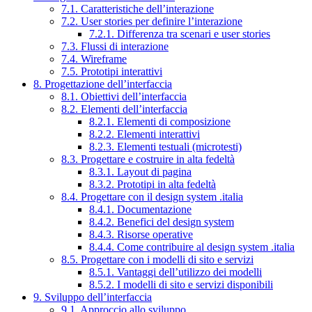
7.1. Caratteristiche dell’interazione
7.2. User stories per definire l’interazione
7.2.1. Differenza tra scenari e user stories
7.3. Flussi di interazione
7.4. Wireframe
7.5. Prototipi interattivi
8. Progettazione dell’interfaccia
8.1. Obiettivi dell’interfaccia
8.2. Elementi dell’interfaccia
8.2.1. Elementi di composizione
8.2.2. Elementi interattivi
8.2.3. Elementi testuali (microtesti)
8.3. Progettare e costruire in alta fedeltà
8.3.1. Layout di pagina
8.3.2. Prototipi in alta fedeltà
8.4. Progettare con il design system .italia
8.4.1. Documentazione
8.4.2. Benefici del design system
8.4.3. Risorse operative
8.4.4. Come contribuire al design system .italia
8.5. Progettare con i modelli di sito e servizi
8.5.1. Vantaggi dell’utilizzo dei modelli
8.5.2. I modelli di sito e servizi disponibili
9. Sviluppo dell’interfaccia
9.1. Approccio allo sviluppo