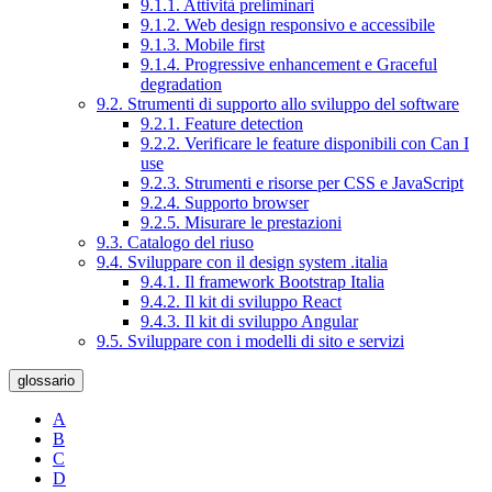
9.1.1. Attività preliminari
9.1.2. Web design responsivo e accessibile
9.1.3. Mobile first
9.1.4. Progressive enhancement e Graceful
degradation
9.2. Strumenti di supporto allo sviluppo del software
9.2.1. Feature detection
9.2.2. Verificare le feature disponibili con Can I
use
9.2.3. Strumenti e risorse per CSS e JavaScript
9.2.4. Supporto browser
9.2.5. Misurare le prestazioni
9.3. Catalogo del riuso
9.4. Sviluppare con il design system .italia
9.4.1. Il framework Bootstrap Italia
9.4.2. Il kit di sviluppo React
9.4.3. Il kit di sviluppo Angular
9.5. Sviluppare con i modelli di sito e servizi
glossario
A
B
C
D