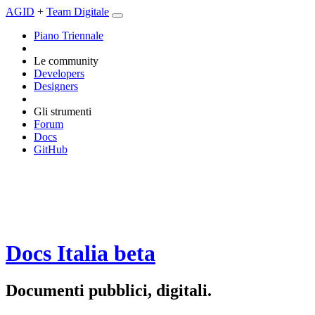
AGID
+
Team Digitale
Piano Triennale
Le community
Developers
Designers
Gli strumenti
Forum
Docs
GitHub
Docs Italia
beta
Documenti pubblici, digitali.