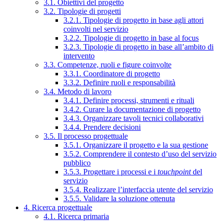
3.1. Obiettivi del progetto
3.2. Tipologie di progetti
3.2.1. Tipologie di progetto in base agli attori
coinvolti nel servizio
3.2.2. Tipologie di progetto in base al focus
3.2.3. Tipologie di progetto in base all’ambito di
intervento
3.3. Competenze, ruoli e figure coinvolte
3.3.1. Coordinatore di progetto
3.3.2. Definire ruoli e responsabilità
3.4. Metodo di lavoro
3.4.1. Definire processi, strumenti e rituali
3.4.2. Curare la documentazione di progetto
3.4.3. Organizzare tavoli tecnici collaborativi
3.4.4. Prendere decisioni
3.5. Il processo progettuale
3.5.1. Organizzare il progetto e la sua gestione
3.5.2. Comprendere il contesto d’uso del servizio
pubblico
3.5.3. Progettare i processi e i
touchpoint
del
servizio
3.5.4. Realizzare l’interfaccia utente del servizio
3.5.5. Validare la soluzione ottenuta
4. Ricerca progettuale
4.1. Ricerca primaria