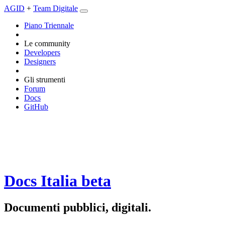
AGID
+
Team Digitale
Piano Triennale
Le community
Developers
Designers
Gli strumenti
Forum
Docs
GitHub
Docs Italia
beta
Documenti pubblici, digitali.