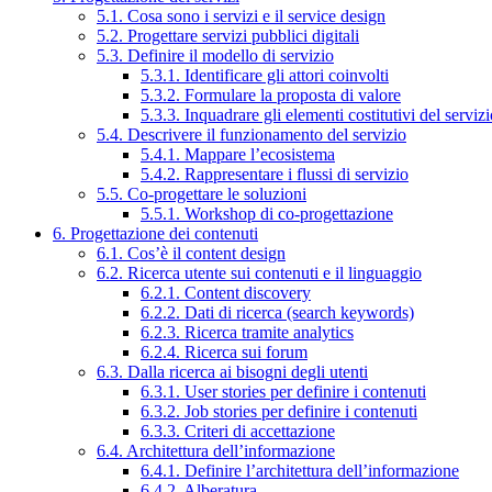
5.1. Cosa sono i servizi e il service design
5.2. Progettare servizi pubblici digitali
5.3. Definire il modello di servizio
5.3.1. Identificare gli attori coinvolti
5.3.2. Formulare la proposta di valore
5.3.3. Inquadrare gli elementi costitutivi del serviz
5.4. Descrivere il funzionamento del servizio
5.4.1. Mappare l’ecosistema
5.4.2. Rappresentare i flussi di servizio
5.5. Co-progettare le soluzioni
5.5.1. Workshop di co-progettazione
6. Progettazione dei contenuti
6.1. Cos’è il content design
6.2. Ricerca utente sui contenuti e il linguaggio
6.2.1. Content discovery
6.2.2. Dati di ricerca (search keywords)
6.2.3. Ricerca tramite analytics
6.2.4. Ricerca sui forum
6.3. Dalla ricerca ai bisogni degli utenti
6.3.1. User stories per definire i contenuti
6.3.2. Job stories per definire i contenuti
6.3.3. Criteri di accettazione
6.4. Architettura dell’informazione
6.4.1. Definire l’architettura dell’informazione
6.4.2. Alberatura