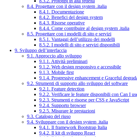
8.3.2. Prototipi in alta fedeltà
8.4. Progettare con il design system .italia
8.4.1. Documentazione
8.4.2. Benefici del design system
8.4.3. Risorse operative
8.4.4. Come contribuire al design system .italia
8.5. Progettare con i modelli di sito e servizi
8.5.1. Vantaggi dell’utilizzo dei modelli
8.5.2. I modelli di sito e servizi disponibili
9. Sviluppo dell’interfaccia
9.1. Approccio allo sviluppo
9.1.1. Attività preliminari
9.1.2. Web design responsivo e accessibile
9.1.3. Mobile first
9.1.4. Progressive enhancement e Graceful degrad
9.2. Strumenti di supporto allo sviluppo del software
9.2.1. Feature detection
9.2.2. Verificare le feature disponibili con Can I us
9.2.3. Strumenti e risorse per CSS e JavaScript
9.2.4. Supporto browser
9.2.5. Misurare le prestazioni
9.3. Catalogo del riuso
9.4. Sviluppare con il design system .italia
9.4.1. Il framework Bootstrap Italia
9.4.2. Il kit di sviluppo React