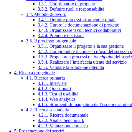
3.3.1. Coordinatore di progetto
3.3.2. Definire ruoli e responsabilità
3.4. Metodo di lavoro
3.4.1. Definire processi, strumenti e rituali
3.4.2. Curare la documentazione di progetto
3.4.3. Organizzare tavoli tecnici collaborativi
3.4.4. Prendere decisioni
3.5. Il processo progettuale
3.5.1. Organizzare il progetto e la sua gestione
3.5.2. Comprendere il contesto d’uso del servizio 
3.5.3. Progettare i processi e i
touchpoint
del servi
3.5.4. Realizzare l’interfaccia utente del servizio
3.5.5. Validare la soluzione ottenuta
4. Ricerca progettuale
4.1. Ricerca primaria
4.1.1. Interviste
4.1.2. Questionari
4.1.3. Test di usabilità
4.1.4. Web analytics
4.1.5. Strumenti di mappatura dell’esperienza uten
4.2. Ricerca secondaria
4.2.1. Ricerca documentale
4.2.2. Analisi benchmark
4.2.3. Valutazione euristica
5. Progettazione dei servizi