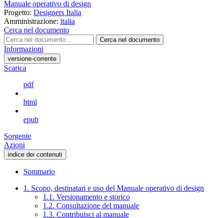
Manuale operativo di design
Progetto:
Designers Italia
Amministrazione:
italia
Cerca nel documento
Cerca nel documento
Informazioni
versione-corrente
Scarica
pdf
html
epub
Sorgente
Azioni
indice dei contenuti
Sommario
1. Scopo, destinatari e uso del Manuale operativo di design
1.1. Versionamento e storico
1.2. Consultazione del manuale
1.3. Contribuisci al manuale