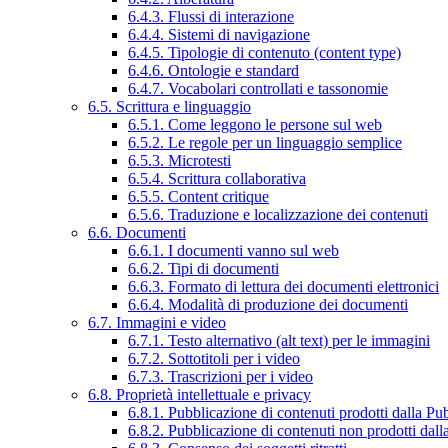
6.4.3. Flussi di interazione
6.4.4. Sistemi di navigazione
6.4.5. Tipologie di contenuto (content type)
6.4.6. Ontologie e standard
6.4.7. Vocabolari controllati e tassonomie
6.5. Scrittura e linguaggio
6.5.1. Come leggono le persone sul web
6.5.2. Le regole per un linguaggio semplice
6.5.3. Microtesti
6.5.4. Scrittura collaborativa
6.5.5. Content critique
6.5.6. Traduzione e localizzazione dei contenuti
6.6. Documenti
6.6.1. I documenti vanno sul web
6.6.2. Tipi di documenti
6.6.3. Formato di lettura dei documenti elettronici
6.6.4. Modalità di produzione dei documenti
6.7. Immagini e video
6.7.1. Testo alternativo (alt text) per le immagini
6.7.2. Sottotitoli per i video
6.7.3. Trascrizioni per i video
6.8. Proprietà intellettuale e privacy
6.8.1. Pubblicazione di contenuti prodotti dalla P
6.8.2. Pubblicazione di contenuti non prodotti dal