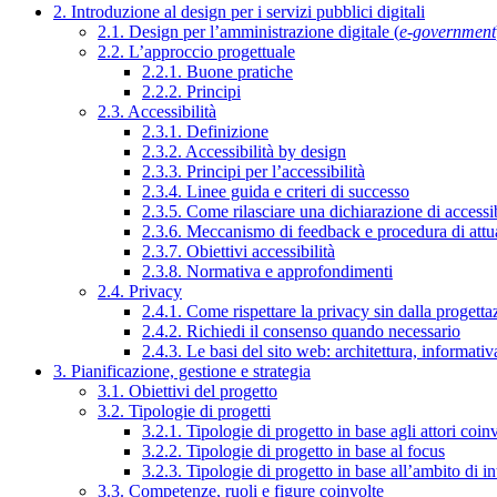
2. Introduzione al design per i servizi pubblici digitali
2.1. Design per l’amministrazione digitale (
e-government
2.2. L’approccio progettuale
2.2.1. Buone pratiche
2.2.2. Principi
2.3. Accessibilità
2.3.1. Definizione
2.3.2. Accessibilità by design
2.3.3. Principi per l’accessibilità
2.3.4. Linee guida e criteri di successo
2.3.5. Come rilasciare una dichiarazione di accessib
2.3.6. Meccanismo di feedback e procedura di attu
2.3.7. Obiettivi accessibilità
2.3.8. Normativa e approfondimenti
2.4. Privacy
2.4.1. Come rispettare la privacy sin dalla progettaz
2.4.2. Richiedi il consenso quando necessario
2.4.3. Le basi del sito web: architettura, informati
3. Pianificazione, gestione e strategia
3.1. Obiettivi del progetto
3.2. Tipologie di progetti
3.2.1. Tipologie di progetto in base agli attori coinv
3.2.2. Tipologie di progetto in base al focus
3.2.3. Tipologie di progetto in base all’ambito di i
3.3. Competenze, ruoli e figure coinvolte