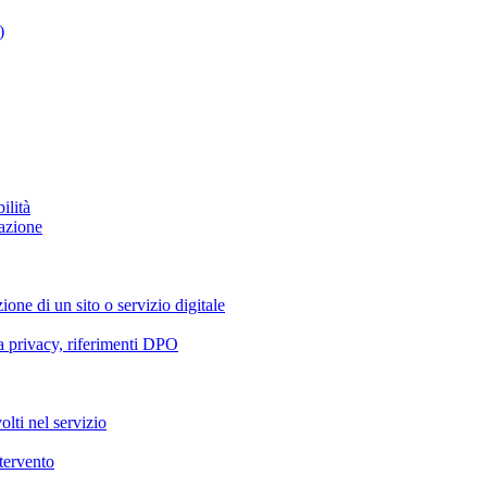
)
ilità
azione
ione di un sito o servizio digitale
va privacy, riferimenti DPO
olti nel servizio
ntervento