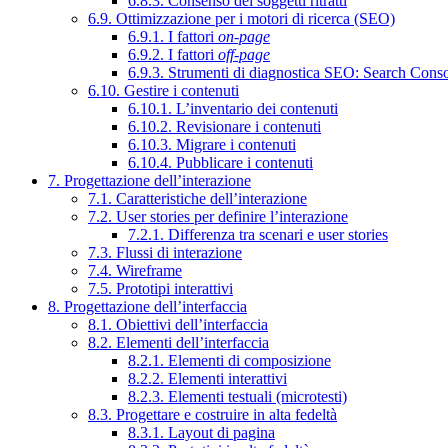
6.8.3. Consenso dei soggetti ritratti
6.9. Ottimizzazione per i motori di ricerca (SEO)
6.9.1. I fattori
on-page
6.9.2. I fattori
off-page
6.9.3. Strumenti di diagnostica SEO: Search Cons
6.10. Gestire i contenuti
6.10.1. L’inventario dei contenuti
6.10.2. Revisionare i contenuti
6.10.3. Migrare i contenuti
6.10.4. Pubblicare i contenuti
7. Progettazione dell’interazione
7.1. Caratteristiche dell’interazione
7.2. User stories per definire l’interazione
7.2.1. Differenza tra scenari e user stories
7.3. Flussi di interazione
7.4. Wireframe
7.5. Prototipi interattivi
8. Progettazione dell’interfaccia
8.1. Obiettivi dell’interfaccia
8.2. Elementi dell’interfaccia
8.2.1. Elementi di composizione
8.2.2. Elementi interattivi
8.2.3. Elementi testuali (microtesti)
8.3. Progettare e costruire in alta fedeltà
8.3.1. Layout di pagina