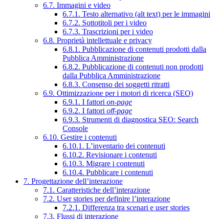
6.7. Immagini e video
6.7.1. Testo alternativo (alt text) per le immagini
6.7.2. Sottotitoli per i video
6.7.3. Trascrizioni per i video
6.8. Proprietà intellettuale e privacy
6.8.1. Pubblicazione di contenuti prodotti dalla
Pubblica Amministrazione
6.8.2. Pubblicazione di contenuti non prodotti
dalla Pubblica Amministrazione
6.8.3. Consenso dei soggetti ritratti
6.9. Ottimizzazione per i motori di ricerca (SEO)
6.9.1. I fattori
on-page
6.9.2. I fattori
off-page
6.9.3. Strumenti di diagnostica SEO: Search
Console
6.10. Gestire i contenuti
6.10.1. L’inventario dei contenuti
6.10.2. Revisionare i contenuti
6.10.3. Migrare i contenuti
6.10.4. Pubblicare i contenuti
7. Progettazione dell’interazione
7.1. Caratteristiche dell’interazione
7.2. User stories per definire l’interazione
7.2.1. Differenza tra scenari e user stories
7.3. Flussi di interazione