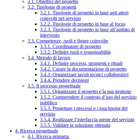
3.1. Obiettivi del progetto
3.2. Tipologie di progetti
3.2.1. Tipologie di progetto in base agli attori
coinvolti nel servizio
3.2.2. Tipologie di progetto in base al focus
3.2.3. Tipologie di progetto in base all’ambito di
intervento
3.3. Competenze, ruoli e figure coinvolte
3.3.1. Coordinatore di progetto
3.3.2. Definire ruoli e responsabilità
3.4. Metodo di lavoro
3.4.1. Definire processi, strumenti e rituali
3.4.2. Curare la documentazione di progetto
3.4.3. Organizzare tavoli tecnici collaborativi
3.4.4. Prendere decisioni
3.5. Il processo progettuale
3.5.1. Organizzare il progetto e la sua gestione
3.5.2. Comprendere il contesto d’uso del servizio
pubblico
3.5.3. Progettare i processi e i
touchpoint
del
servizio
3.5.4. Realizzare l’interfaccia utente del servizio
3.5.5. Validare la soluzione ottenuta
4. Ricerca progettuale
4.1. Ricerca primaria