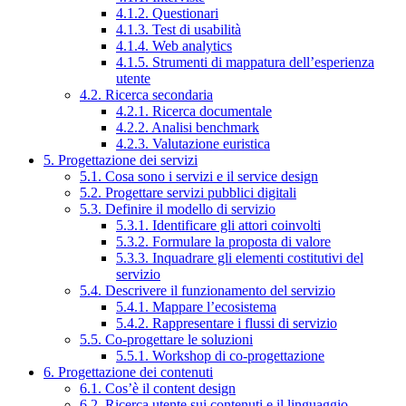
4.1.2. Questionari
4.1.3. Test di usabilità
4.1.4. Web analytics
4.1.5. Strumenti di mappatura dell’esperienza
utente
4.2. Ricerca secondaria
4.2.1. Ricerca documentale
4.2.2. Analisi benchmark
4.2.3. Valutazione euristica
5. Progettazione dei servizi
5.1. Cosa sono i servizi e il service design
5.2. Progettare servizi pubblici digitali
5.3. Definire il modello di servizio
5.3.1. Identificare gli attori coinvolti
5.3.2. Formulare la proposta di valore
5.3.3. Inquadrare gli elementi costitutivi del
servizio
5.4. Descrivere il funzionamento del servizio
5.4.1. Mappare l’ecosistema
5.4.2. Rappresentare i flussi di servizio
5.5. Co-progettare le soluzioni
5.5.1. Workshop di co-progettazione
6. Progettazione dei contenuti
6.1. Cos’è il content design
6.2. Ricerca utente sui contenuti e il linguaggio