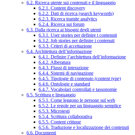
6.2. Ricerca utente sui contenuti e il linguaggio
6.2.1. Content discovery
6.2.2. Dati di ricerca (search keywords)
6.2.3. Ricerca tramite analytics
6.2.4. Ricerca sui forum
6.3. Dalla ricerca ai bisogni degli utenti
6.3.1. User stories per definire i contenuti
6.3.2. Job stories per definire i contenuti
6.3.3. Criteri di accettazione
6.4. Architettura dell’informazione
6.4.1. Definire l’architettura dell’informazione
6.4.2. Alberatura
6.4.3. Flussi di interazione
6.4.4. Sistemi di navigazione
6.4.5. Tipologie di contenuto (content type)
6.4.6. Ontologie e standard
6.4.7. Vocabolari controllati e tassonomie
6.5. Scrittura e linguaggio
6.5.1. Come leggono le persone sul web
6.5.2. Le regole per un linguaggio semplice
6.5.3. Microtesti
6.5.4. Scrittura collaborativa
6.5.5. Content critique
6.5.6. Traduzione e localizzazione dei contenuti
6.6. Documenti