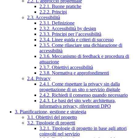
2.2. L’approccio progettuale
2.2.1. Buone pratiche
2.2.2. Principi
2.3. Accessibilità
2.3.1. Definizione
2.3.2. Accessibilità by design
2.3.3. Principi per l’accessibilità
2.3.4. Linee guida e criteri di successo
2.3.5. Come rilasciare una dichiarazione di
accessibilità
2.3.6. Meccanismo di feedback e procedura di
attuazione
2.3.7. Obiettivi accessibilità
2.3.8. Normativa e approfondimenti
2.4. Privacy
2.4.1. Come rispettare la privacy sin dalla
progettazione di un sito o servizio digitale
2.4.2. Richiedi il consenso quando necessario
2.4.3. Le basi del sito web: architettura,
informativa privacy, riferimenti DPO
3. Pianificazione, gestione e strategia
3.1. Obiettivi del progetto
3.2. Tipologie di progetti
3.2.1. Tipologie di progetto in base agli attori
coinvolti nel servizio