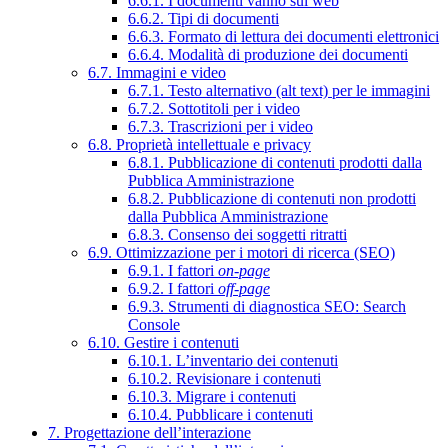
6.6.1. I documenti vanno sul web
6.6.2. Tipi di documenti
6.6.3. Formato di lettura dei documenti elettronici
6.6.4. Modalità di produzione dei documenti
6.7. Immagini e video
6.7.1. Testo alternativo (alt text) per le immagini
6.7.2. Sottotitoli per i video
6.7.3. Trascrizioni per i video
6.8. Proprietà intellettuale e privacy
6.8.1. Pubblicazione di contenuti prodotti dalla
Pubblica Amministrazione
6.8.2. Pubblicazione di contenuti non prodotti
dalla Pubblica Amministrazione
6.8.3. Consenso dei soggetti ritratti
6.9. Ottimizzazione per i motori di ricerca (SEO)
6.9.1. I fattori
on-page
6.9.2. I fattori
off-page
6.9.3. Strumenti di diagnostica SEO: Search
Console
6.10. Gestire i contenuti
6.10.1. L’inventario dei contenuti
6.10.2. Revisionare i contenuti
6.10.3. Migrare i contenuti
6.10.4. Pubblicare i contenuti
7. Progettazione dell’interazione