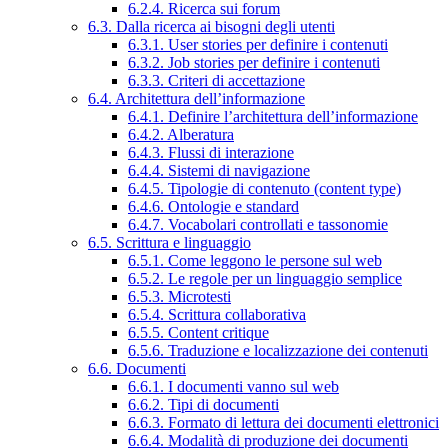
6.2.4. Ricerca sui forum
6.3. Dalla ricerca ai bisogni degli utenti
6.3.1. User stories per definire i contenuti
6.3.2. Job stories per definire i contenuti
6.3.3. Criteri di accettazione
6.4. Architettura dell’informazione
6.4.1. Definire l’architettura dell’informazione
6.4.2. Alberatura
6.4.3. Flussi di interazione
6.4.4. Sistemi di navigazione
6.4.5. Tipologie di contenuto (content type)
6.4.6. Ontologie e standard
6.4.7. Vocabolari controllati e tassonomie
6.5. Scrittura e linguaggio
6.5.1. Come leggono le persone sul web
6.5.2. Le regole per un linguaggio semplice
6.5.3. Microtesti
6.5.4. Scrittura collaborativa
6.5.5. Content critique
6.5.6. Traduzione e localizzazione dei contenuti
6.6. Documenti
6.6.1. I documenti vanno sul web
6.6.2. Tipi di documenti
6.6.3. Formato di lettura dei documenti elettronici
6.6.4. Modalità di produzione dei documenti