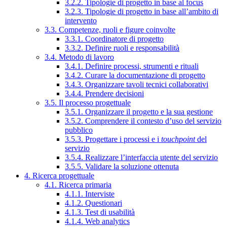
3.2.2. Tipologie di progetto in base al focus
3.2.3. Tipologie di progetto in base all’ambito di
intervento
3.3. Competenze, ruoli e figure coinvolte
3.3.1. Coordinatore di progetto
3.3.2. Definire ruoli e responsabilità
3.4. Metodo di lavoro
3.4.1. Definire processi, strumenti e rituali
3.4.2. Curare la documentazione di progetto
3.4.3. Organizzare tavoli tecnici collaborativi
3.4.4. Prendere decisioni
3.5. Il processo progettuale
3.5.1. Organizzare il progetto e la sua gestione
3.5.2. Comprendere il contesto d’uso del servizio
pubblico
3.5.3. Progettare i processi e i
touchpoint
del
servizio
3.5.4. Realizzare l’interfaccia utente del servizio
3.5.5. Validare la soluzione ottenuta
4. Ricerca progettuale
4.1. Ricerca primaria
4.1.1. Interviste
4.1.2. Questionari
4.1.3. Test di usabilità
4.1.4. Web analytics