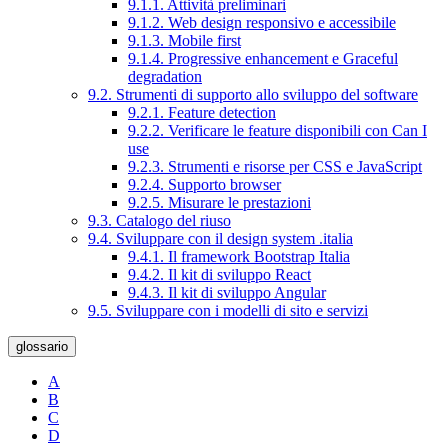
9.1.1. Attività preliminari
9.1.2. Web design responsivo e accessibile
9.1.3. Mobile first
9.1.4. Progressive enhancement e Graceful
degradation
9.2. Strumenti di supporto allo sviluppo del software
9.2.1. Feature detection
9.2.2. Verificare le feature disponibili con Can I
use
9.2.3. Strumenti e risorse per CSS e JavaScript
9.2.4. Supporto browser
9.2.5. Misurare le prestazioni
9.3. Catalogo del riuso
9.4. Sviluppare con il design system .italia
9.4.1. Il framework Bootstrap Italia
9.4.2. Il kit di sviluppo React
9.4.3. Il kit di sviluppo Angular
9.5. Sviluppare con i modelli di sito e servizi
glossario
A
B
C
D