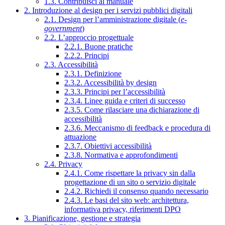
1.3. Contribuisci al manuale
2. Introduzione al design per i servizi pubblici digitali
2.1. Design per l’amministrazione digitale (
e-
government
)
2.2. L’approccio progettuale
2.2.1. Buone pratiche
2.2.2. Principi
2.3. Accessibilità
2.3.1. Definizione
2.3.2. Accessibilità by design
2.3.3. Principi per l’accessibilità
2.3.4. Linee guida e criteri di successo
2.3.5. Come rilasciare una dichiarazione di
accessibilità
2.3.6. Meccanismo di feedback e procedura di
attuazione
2.3.7. Obiettivi accessibilità
2.3.8. Normativa e approfondimenti
2.4. Privacy
2.4.1. Come rispettare la privacy sin dalla
progettazione di un sito o servizio digitale
2.4.2. Richiedi il consenso quando necessario
2.4.3. Le basi del sito web: architettura,
informativa privacy, riferimenti DPO
3. Pianificazione, gestione e strategia