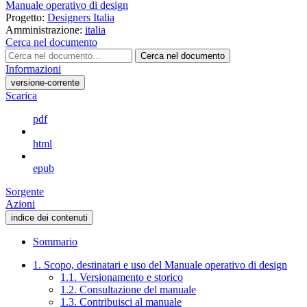
Manuale operativo di design
Progetto:
Designers Italia
Amministrazione:
italia
Cerca nel documento
Cerca nel documento
Informazioni
versione-corrente
Scarica
pdf
html
epub
Sorgente
Azioni
indice dei contenuti
Sommario
1. Scopo, destinatari e uso del Manuale operativo di design
1.1. Versionamento e storico
1.2. Consultazione del manuale
1.3. Contribuisci al manuale