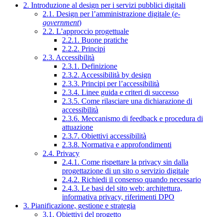
2. Introduzione al design per i servizi pubblici digitali
2.1. Design per l’amministrazione digitale (
e-
government
)
2.2. L’approccio progettuale
2.2.1. Buone pratiche
2.2.2. Principi
2.3. Accessibilità
2.3.1. Definizione
2.3.2. Accessibilità by design
2.3.3. Principi per l’accessibilità
2.3.4. Linee guida e criteri di successo
2.3.5. Come rilasciare una dichiarazione di
accessibilità
2.3.6. Meccanismo di feedback e procedura di
attuazione
2.3.7. Obiettivi accessibilità
2.3.8. Normativa e approfondimenti
2.4. Privacy
2.4.1. Come rispettare la privacy sin dalla
progettazione di un sito o servizio digitale
2.4.2. Richiedi il consenso quando necessario
2.4.3. Le basi del sito web: architettura,
informativa privacy, riferimenti DPO
3. Pianificazione, gestione e strategia
3.1. Obiettivi del progetto