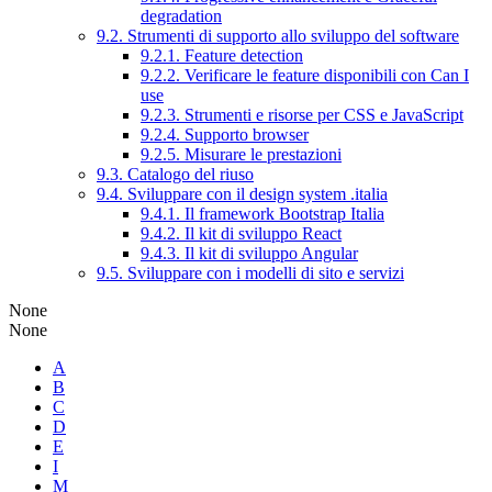
degradation
9.2. Strumenti di supporto allo sviluppo del software
9.2.1. Feature detection
9.2.2. Verificare le feature disponibili con Can I
use
9.2.3. Strumenti e risorse per CSS e JavaScript
9.2.4. Supporto browser
9.2.5. Misurare le prestazioni
9.3. Catalogo del riuso
9.4. Sviluppare con il design system .italia
9.4.1. Il framework Bootstrap Italia
9.4.2. Il kit di sviluppo React
9.4.3. Il kit di sviluppo Angular
9.5. Sviluppare con i modelli di sito e servizi
None
None
A
B
C
D
E
I
M