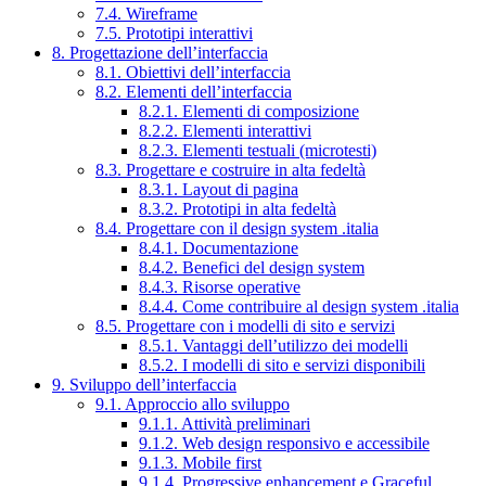
7.4. Wireframe
7.5. Prototipi interattivi
8. Progettazione dell’interfaccia
8.1. Obiettivi dell’interfaccia
8.2. Elementi dell’interfaccia
8.2.1. Elementi di composizione
8.2.2. Elementi interattivi
8.2.3. Elementi testuali (microtesti)
8.3. Progettare e costruire in alta fedeltà
8.3.1. Layout di pagina
8.3.2. Prototipi in alta fedeltà
8.4. Progettare con il design system .italia
8.4.1. Documentazione
8.4.2. Benefici del design system
8.4.3. Risorse operative
8.4.4. Come contribuire al design system .italia
8.5. Progettare con i modelli di sito e servizi
8.5.1. Vantaggi dell’utilizzo dei modelli
8.5.2. I modelli di sito e servizi disponibili
9. Sviluppo dell’interfaccia
9.1. Approccio allo sviluppo
9.1.1. Attività preliminari
9.1.2. Web design responsivo e accessibile
9.1.3. Mobile first
9.1.4. Progressive enhancement e Graceful