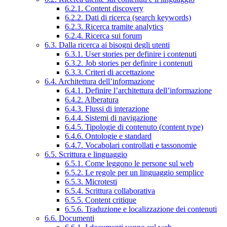
6.2.1. Content discovery
6.2.2. Dati di ricerca (search keywords)
6.2.3. Ricerca tramite analytics
6.2.4. Ricerca sui forum
6.3. Dalla ricerca ai bisogni degli utenti
6.3.1. User stories per definire i contenuti
6.3.2. Job stories per definire i contenuti
6.3.3. Criteri di accettazione
6.4. Architettura dell’informazione
6.4.1. Definire l’architettura dell’informazione
6.4.2. Alberatura
6.4.3. Flussi di interazione
6.4.4. Sistemi di navigazione
6.4.5. Tipologie di contenuto (content type)
6.4.6. Ontologie e standard
6.4.7. Vocabolari controllati e tassonomie
6.5. Scrittura e linguaggio
6.5.1. Come leggono le persone sul web
6.5.2. Le regole per un linguaggio semplice
6.5.3. Microtesti
6.5.4. Scrittura collaborativa
6.5.5. Content critique
6.5.6. Traduzione e localizzazione dei contenuti
6.6. Documenti