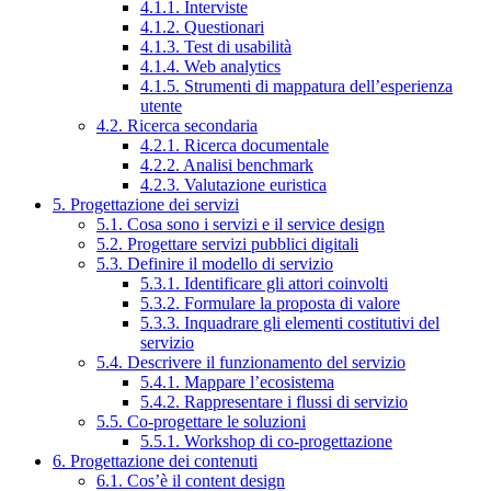
4.1.1. Interviste
4.1.2. Questionari
4.1.3. Test di usabilità
4.1.4. Web analytics
4.1.5. Strumenti di mappatura dell’esperienza
utente
4.2. Ricerca secondaria
4.2.1. Ricerca documentale
4.2.2. Analisi benchmark
4.2.3. Valutazione euristica
5. Progettazione dei servizi
5.1. Cosa sono i servizi e il service design
5.2. Progettare servizi pubblici digitali
5.3. Definire il modello di servizio
5.3.1. Identificare gli attori coinvolti
5.3.2. Formulare la proposta di valore
5.3.3. Inquadrare gli elementi costitutivi del
servizio
5.4. Descrivere il funzionamento del servizio
5.4.1. Mappare l’ecosistema
5.4.2. Rappresentare i flussi di servizio
5.5. Co-progettare le soluzioni
5.5.1. Workshop di co-progettazione
6. Progettazione dei contenuti
6.1. Cos’è il content design