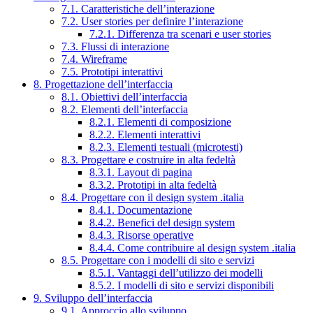
7.1. Caratteristiche dell’interazione
7.2. User stories per definire l’interazione
7.2.1. Differenza tra scenari e user stories
7.3. Flussi di interazione
7.4. Wireframe
7.5. Prototipi interattivi
8. Progettazione dell’interfaccia
8.1. Obiettivi dell’interfaccia
8.2. Elementi dell’interfaccia
8.2.1. Elementi di composizione
8.2.2. Elementi interattivi
8.2.3. Elementi testuali (microtesti)
8.3. Progettare e costruire in alta fedeltà
8.3.1. Layout di pagina
8.3.2. Prototipi in alta fedeltà
8.4. Progettare con il design system .italia
8.4.1. Documentazione
8.4.2. Benefici del design system
8.4.3. Risorse operative
8.4.4. Come contribuire al design system .italia
8.5. Progettare con i modelli di sito e servizi
8.5.1. Vantaggi dell’utilizzo dei modelli
8.5.2. I modelli di sito e servizi disponibili
9. Sviluppo dell’interfaccia
9.1. Approccio allo sviluppo