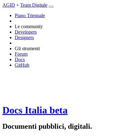
AGID
+
Team Digitale
Piano Triennale
Le community
Developers
Designers
Gli strumenti
Forum
Docs
GitHub
Docs Italia
beta
Documenti pubblici, digitali.