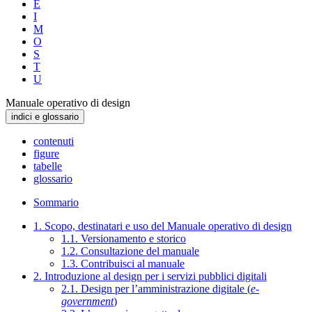
E
I
M
O
S
T
U
Manuale operativo di design
indici e glossario
contenuti
figure
tabelle
glossario
Sommario
1. Scopo, destinatari e uso del Manuale operativo di design
1.1. Versionamento e storico
1.2. Consultazione del manuale
1.3. Contribuisci al manuale
2. Introduzione al design per i servizi pubblici digitali
2.1. Design per l’amministrazione digitale (
e-
government
)