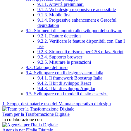
9.1.1. Attività preliminari
9.1.2. Web design responsivo e accessibile
9.1.3. Mobile first
9.1.4. Progressive enhancement e Graceful
degradation
9.2. Strumenti di supporto allo sviluppo del software
9.2.1. Feature detection
9.2.2. Verificare le feature disponibili con Can I
use
9.2.3. Strumenti e risorse per CSS e JavaScript
9.2.4. Supporto browser
9.2.5. Misurare le prestazioni
9.3. Catalogo del riuso
9.4. Sviluppare con il design system .italia
9.4.1. Il framework Bootstrap Italia
9.4.2. Il kit di sviluppo React
9.4.3. Il kit di sviluppo Angular
9.5. Sviluppare con i modelli di sito e servizi
1. Scopo, destinatari e uso del Manuale operativo di design
Team per la Trasformazione Digitale
in collaborazione con
Agenzia per l'Italia Digitale