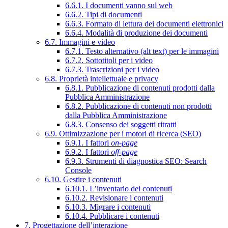
6.6.1. I documenti vanno sul web
6.6.2. Tipi di documenti
6.6.3. Formato di lettura dei documenti elettronici
6.6.4. Modalità di produzione dei documenti
6.7. Immagini e video
6.7.1. Testo alternativo (alt text) per le immagini
6.7.2. Sottotitoli per i video
6.7.3. Trascrizioni per i video
6.8. Proprietà intellettuale e privacy
6.8.1. Pubblicazione di contenuti prodotti dalla
Pubblica Amministrazione
6.8.2. Pubblicazione di contenuti non prodotti
dalla Pubblica Amministrazione
6.8.3. Consenso dei soggetti ritratti
6.9. Ottimizzazione per i motori di ricerca (SEO)
6.9.1. I fattori
on-page
6.9.2. I fattori
off-page
6.9.3. Strumenti di diagnostica SEO: Search
Console
6.10. Gestire i contenuti
6.10.1. L’inventario dei contenuti
6.10.2. Revisionare i contenuti
6.10.3. Migrare i contenuti
6.10.4. Pubblicare i contenuti
7. Progettazione dell’interazione