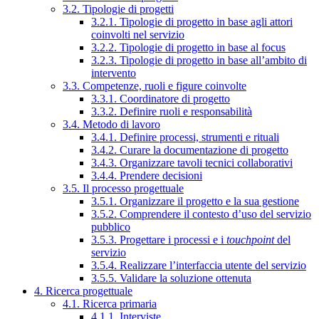
3.2. Tipologie di progetti
3.2.1. Tipologie di progetto in base agli attori
coinvolti nel servizio
3.2.2. Tipologie di progetto in base al focus
3.2.3. Tipologie di progetto in base all’ambito di
intervento
3.3. Competenze, ruoli e figure coinvolte
3.3.1. Coordinatore di progetto
3.3.2. Definire ruoli e responsabilità
3.4. Metodo di lavoro
3.4.1. Definire processi, strumenti e rituali
3.4.2. Curare la documentazione di progetto
3.4.3. Organizzare tavoli tecnici collaborativi
3.4.4. Prendere decisioni
3.5. Il processo progettuale
3.5.1. Organizzare il progetto e la sua gestione
3.5.2. Comprendere il contesto d’uso del servizio
pubblico
3.5.3. Progettare i processi e i
touchpoint
del
servizio
3.5.4. Realizzare l’interfaccia utente del servizio
3.5.5. Validare la soluzione ottenuta
4. Ricerca progettuale
4.1. Ricerca primaria
4.1.1. Interviste