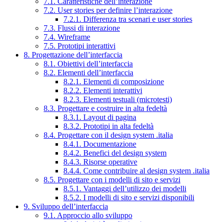
7.1. Caratteristiche dell’interazione
7.2. User stories per definire l’interazione
7.2.1. Differenza tra scenari e user stories
7.3. Flussi di interazione
7.4. Wireframe
7.5. Prototipi interattivi
8. Progettazione dell’interfaccia
8.1. Obiettivi dell’interfaccia
8.2. Elementi dell’interfaccia
8.2.1. Elementi di composizione
8.2.2. Elementi interattivi
8.2.3. Elementi testuali (microtesti)
8.3. Progettare e costruire in alta fedeltà
8.3.1. Layout di pagina
8.3.2. Prototipi in alta fedeltà
8.4. Progettare con il design system .italia
8.4.1. Documentazione
8.4.2. Benefici del design system
8.4.3. Risorse operative
8.4.4. Come contribuire al design system .italia
8.5. Progettare con i modelli di sito e servizi
8.5.1. Vantaggi dell’utilizzo dei modelli
8.5.2. I modelli di sito e servizi disponibili
9. Sviluppo dell’interfaccia
9.1. Approccio allo sviluppo