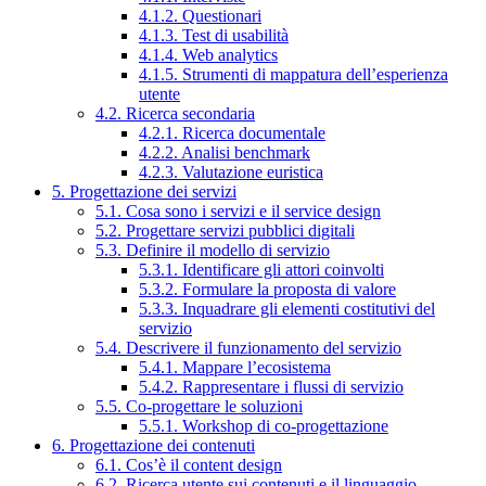
4.1.2. Questionari
4.1.3. Test di usabilità
4.1.4. Web analytics
4.1.5. Strumenti di mappatura dell’esperienza
utente
4.2. Ricerca secondaria
4.2.1. Ricerca documentale
4.2.2. Analisi benchmark
4.2.3. Valutazione euristica
5. Progettazione dei servizi
5.1. Cosa sono i servizi e il service design
5.2. Progettare servizi pubblici digitali
5.3. Definire il modello di servizio
5.3.1. Identificare gli attori coinvolti
5.3.2. Formulare la proposta di valore
5.3.3. Inquadrare gli elementi costitutivi del
servizio
5.4. Descrivere il funzionamento del servizio
5.4.1. Mappare l’ecosistema
5.4.2. Rappresentare i flussi di servizio
5.5. Co-progettare le soluzioni
5.5.1. Workshop di co-progettazione
6. Progettazione dei contenuti
6.1. Cos’è il content design
6.2. Ricerca utente sui contenuti e il linguaggio