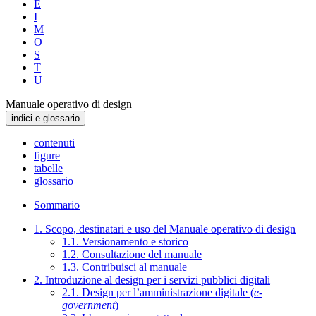
E
I
M
O
S
T
U
Manuale operativo di design
indici e glossario
contenuti
figure
tabelle
glossario
Sommario
1. Scopo, destinatari e uso del Manuale operativo di design
1.1. Versionamento e storico
1.2. Consultazione del manuale
1.3. Contribuisci al manuale
2. Introduzione al design per i servizi pubblici digitali
2.1. Design per l’amministrazione digitale (
e-
government
)