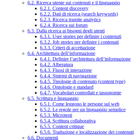
6.2. Ricerca utente sui contenuti e il linguaggio
6.2.1. Content discovery
6.2.2. Dati di ricerca (search keywords)
6.2.3. Ricerca tramite analytics
6.2.4. Ricerca sui forum
6.3. Dalla ricerca ai bisogni degli utenti
6.3.1. User stories per definire i contenuti
6.3.2. Job stories per definire i contenuti
6.3.3. Criteri di accettazione
6.4. Architettura dell’informazione
6.4.1. Definire l’architettura dell’informazione
6.4.2. Alberatura
6.4.3. Flussi di interazione
6.4.4. Sistemi di navigazione
6.4.5. Tipologie di contenuto (content type)
6.4.6. Ontologie e standard
6.4.7. Vocabolari controllati e tassonomie
6.5. Scrittura e linguaggio
6.5.1. Come leggono le persone sul web
6.5.2. Le regole per un linguaggio semplice
6.5.3. Microtesti
6.5.4. Scrittura collaborativa
6.5.5. Content critique
6.5.6. Traduzione e localizzazione dei contenuti
6.6. Documenti