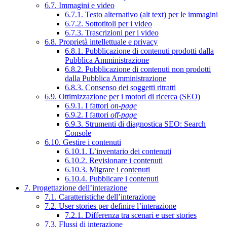
6.7. Immagini e video
6.7.1. Testo alternativo (alt text) per le immagini
6.7.2. Sottotitoli per i video
6.7.3. Trascrizioni per i video
6.8. Proprietà intellettuale e privacy
6.8.1. Pubblicazione di contenuti prodotti dalla
Pubblica Amministrazione
6.8.2. Pubblicazione di contenuti non prodotti
dalla Pubblica Amministrazione
6.8.3. Consenso dei soggetti ritratti
6.9. Ottimizzazione per i motori di ricerca (SEO)
6.9.1. I fattori
on-page
6.9.2. I fattori
off-page
6.9.3. Strumenti di diagnostica SEO: Search
Console
6.10. Gestire i contenuti
6.10.1. L’inventario dei contenuti
6.10.2. Revisionare i contenuti
6.10.3. Migrare i contenuti
6.10.4. Pubblicare i contenuti
7. Progettazione dell’interazione
7.1. Caratteristiche dell’interazione
7.2. User stories per definire l’interazione
7.2.1. Differenza tra scenari e user stories
7.3. Flussi di interazione