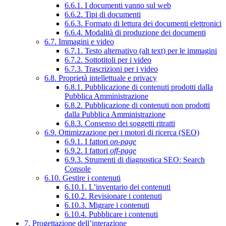
6.6.1. I documenti vanno sul web
6.6.2. Tipi di documenti
6.6.3. Formato di lettura dei documenti elettronici
6.6.4. Modalità di produzione dei documenti
6.7. Immagini e video
6.7.1. Testo alternativo (alt text) per le immagini
6.7.2. Sottotitoli per i video
6.7.3. Trascrizioni per i video
6.8. Proprietà intellettuale e privacy
6.8.1. Pubblicazione di contenuti prodotti dalla
Pubblica Amministrazione
6.8.2. Pubblicazione di contenuti non prodotti
dalla Pubblica Amministrazione
6.8.3. Consenso dei soggetti ritratti
6.9. Ottimizzazione per i motori di ricerca (SEO)
6.9.1. I fattori
on-page
6.9.2. I fattori
off-page
6.9.3. Strumenti di diagnostica SEO: Search
Console
6.10. Gestire i contenuti
6.10.1. L’inventario dei contenuti
6.10.2. Revisionare i contenuti
6.10.3. Migrare i contenuti
6.10.4. Pubblicare i contenuti
7. Progettazione dell’interazione