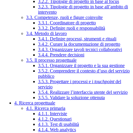
3.2.2. Tipologie di progetto in base al focus
3.2.3. Tipologie di progetto in base all’ambito di
intervento
3.3. Competenze, ruoli e figure coinvolte
3.3.1. Coordinatore di progetto
3.3.2. Definire ruoli e responsabilità
3.4. Metodo di lavoro
3.4.1. Definire processi, strumenti e rituali
3.4.2. Curare la documentazione di progetto
3.4.3. Organizzare tavoli tecnici collaborativi
3.4.4. Prendere decisioni
3.5. Il processo progettuale
3.5.1. Organizzare il progetto e la sua gestione
3.5.2. Comprendere il contesto d’uso del servizio
pubblico
3.5.3. Progettare i processi e i
touchpoint
del
servizio
3.5.4. Realizzare l’interfaccia utente del servizio
3.5.5. Validare la soluzione ottenuta
4. Ricerca progettuale
4.1. Ricerca primaria
4.1.1. Interviste
4.1.2. Questionari
4.1.3. Test di usabilità
4.1.4. Web analytics