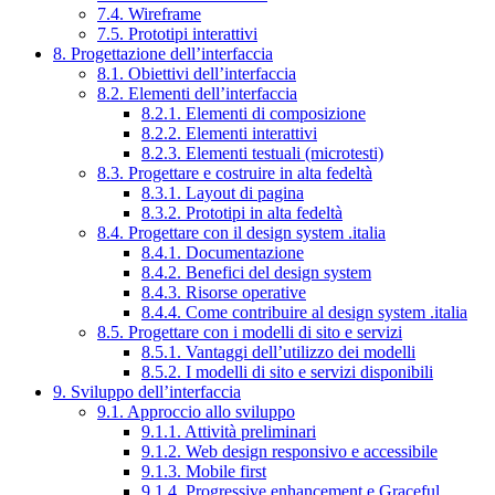
7.4. Wireframe
7.5. Prototipi interattivi
8. Progettazione dell’interfaccia
8.1. Obiettivi dell’interfaccia
8.2. Elementi dell’interfaccia
8.2.1. Elementi di composizione
8.2.2. Elementi interattivi
8.2.3. Elementi testuali (microtesti)
8.3. Progettare e costruire in alta fedeltà
8.3.1. Layout di pagina
8.3.2. Prototipi in alta fedeltà
8.4. Progettare con il design system .italia
8.4.1. Documentazione
8.4.2. Benefici del design system
8.4.3. Risorse operative
8.4.4. Come contribuire al design system .italia
8.5. Progettare con i modelli di sito e servizi
8.5.1. Vantaggi dell’utilizzo dei modelli
8.5.2. I modelli di sito e servizi disponibili
9. Sviluppo dell’interfaccia
9.1. Approccio allo sviluppo
9.1.1. Attività preliminari
9.1.2. Web design responsivo e accessibile
9.1.3. Mobile first
9.1.4. Progressive enhancement e Graceful