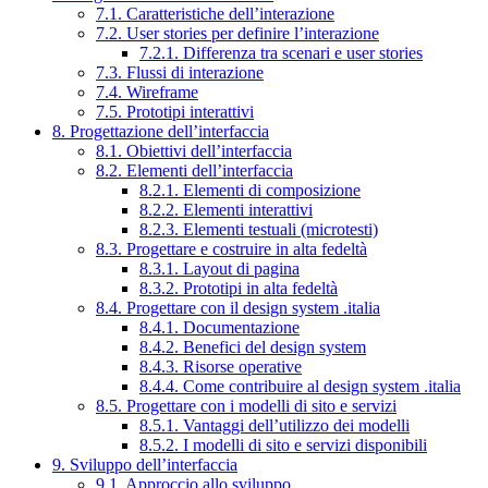
7.1. Caratteristiche dell’interazione
7.2. User stories per definire l’interazione
7.2.1. Differenza tra scenari e user stories
7.3. Flussi di interazione
7.4. Wireframe
7.5. Prototipi interattivi
8. Progettazione dell’interfaccia
8.1. Obiettivi dell’interfaccia
8.2. Elementi dell’interfaccia
8.2.1. Elementi di composizione
8.2.2. Elementi interattivi
8.2.3. Elementi testuali (microtesti)
8.3. Progettare e costruire in alta fedeltà
8.3.1. Layout di pagina
8.3.2. Prototipi in alta fedeltà
8.4. Progettare con il design system .italia
8.4.1. Documentazione
8.4.2. Benefici del design system
8.4.3. Risorse operative
8.4.4. Come contribuire al design system .italia
8.5. Progettare con i modelli di sito e servizi
8.5.1. Vantaggi dell’utilizzo dei modelli
8.5.2. I modelli di sito e servizi disponibili
9. Sviluppo dell’interfaccia
9.1. Approccio allo sviluppo