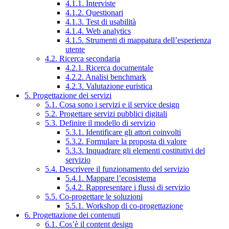
4.1.1. Interviste
4.1.2. Questionari
4.1.3. Test di usabilità
4.1.4. Web analytics
4.1.5. Strumenti di mappatura dell’esperienza
utente
4.2. Ricerca secondaria
4.2.1. Ricerca documentale
4.2.2. Analisi benchmark
4.2.3. Valutazione euristica
5. Progettazione dei servizi
5.1. Cosa sono i servizi e il service design
5.2. Progettare servizi pubblici digitali
5.3. Definire il modello di servizio
5.3.1. Identificare gli attori coinvolti
5.3.2. Formulare la proposta di valore
5.3.3. Inquadrare gli elementi costitutivi del
servizio
5.4. Descrivere il funzionamento del servizio
5.4.1. Mappare l’ecosistema
5.4.2. Rappresentare i flussi di servizio
5.5. Co-progettare le soluzioni
5.5.1. Workshop di co-progettazione
6. Progettazione dei contenuti
6.1. Cos’è il content design