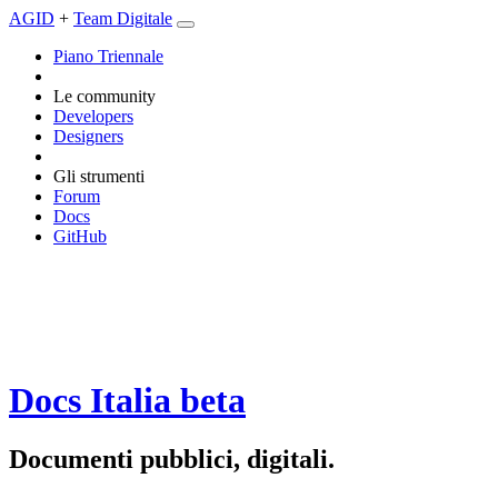
AGID
+
Team Digitale
Piano Triennale
Le community
Developers
Designers
Gli strumenti
Forum
Docs
GitHub
Docs Italia
beta
Documenti pubblici, digitali.