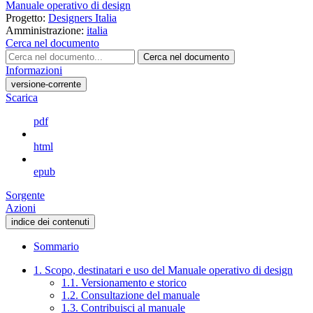
Manuale operativo di design
Progetto:
Designers Italia
Amministrazione:
italia
Cerca nel documento
Cerca nel documento
Informazioni
versione-corrente
Scarica
pdf
html
epub
Sorgente
Azioni
indice dei contenuti
Sommario
1. Scopo, destinatari e uso del Manuale operativo di design
1.1. Versionamento e storico
1.2. Consultazione del manuale
1.3. Contribuisci al manuale