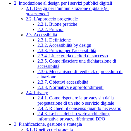
2. Introduzione al design per i servizi pubblici digitali
2.1. Design per l’amministrazione digitale (
e-
government
)
2.2. L’approccio progettuale
2.2.1. Buone pratiche
2.2.2. Principi
2.3. Accessibilità
2.3.1. Definizione
2.3.2. Accessibilità by design
2.3.3. Principi per l’accessibilità
2.3.4. Linee guida e criteri di successo
2.3.5. Come rilasciare una dichiarazione di
accessibilità
2.3.6. Meccanismo di feedback e procedura di
attuazione
2.3.7. Obiettivi accessibilità
2.3.8. Normativa e approfondimenti
2.4. Privacy
2.4.1. Come rispettare la privacy sin dalla
progettazione di un sito o servizio digitale
2.4.2. Richiedi il consenso quando necessario
2.4.3. Le basi del sito web: architettura,
informativa privacy, riferimenti DPO
3. Pianificazione, gestione e strategia
3.1. Obiettivi del progetto