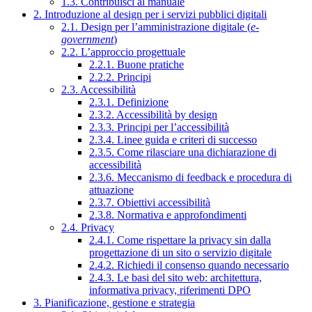
1.3. Contribuisci al manuale
2. Introduzione al design per i servizi pubblici digitali
2.1. Design per l’amministrazione digitale (
e-
government
)
2.2. L’approccio progettuale
2.2.1. Buone pratiche
2.2.2. Principi
2.3. Accessibilità
2.3.1. Definizione
2.3.2. Accessibilità by design
2.3.3. Principi per l’accessibilità
2.3.4. Linee guida e criteri di successo
2.3.5. Come rilasciare una dichiarazione di
accessibilità
2.3.6. Meccanismo di feedback e procedura di
attuazione
2.3.7. Obiettivi accessibilità
2.3.8. Normativa e approfondimenti
2.4. Privacy
2.4.1. Come rispettare la privacy sin dalla
progettazione di un sito o servizio digitale
2.4.2. Richiedi il consenso quando necessario
2.4.3. Le basi del sito web: architettura,
informativa privacy, riferimenti DPO
3. Pianificazione, gestione e strategia