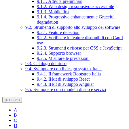
9.1.1. Attività preliminari
9.1.2. Web design responsivo e accessibile
9.1.3. Mobile first
9.1.4. Progressive enhancement e Graceful
degradation
9.2. Strumenti di supporto allo sviluppo del software
9.2.1. Feature detection
9.2.2. Verificare le feature disponibili con Can I
use
9.2.3. Strumenti e risorse per CSS e JavaScript
9.2.4. Supporto browser
9.2.5. Misurare le prestazioni
9.3. Catalogo del riuso
9.4. Sviluppare con il design system .italia
9.4.1. Il framework Bootstrap Italia
9.4.2. Il kit di sviluppo React
9.4.3. Il kit di sviluppo Angular
9.5. Sviluppare con i modelli di sito e servizi
glossario
A
B
C
D