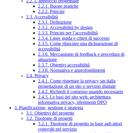
2.2. L’approccio progettuale
2.2.1. Buone pratiche
2.2.2. Principi
2.3. Accessibilità
2.3.1. Definizione
2.3.2. Accessibilità by design
2.3.3. Principi per l’accessibilità
2.3.4. Linee guida e criteri di successo
2.3.5. Come rilasciare una dichiarazione di
accessibilità
2.3.6. Meccanismo di feedback e procedura di
attuazione
2.3.7. Obiettivi accessibilità
2.3.8. Normativa e approfondimenti
2.4. Privacy
2.4.1. Come rispettare la privacy sin dalla
progettazione di un sito o servizio digitale
2.4.2. Richiedi il consenso quando necessario
2.4.3. Le basi del sito web: architettura,
informativa privacy, riferimenti DPO
3. Pianificazione, gestione e strategia
3.1. Obiettivi del progetto
3.2. Tipologie di progetti
3.2.1. Tipologie di progetto in base agli attori
coinvolti nel servizio