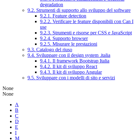
degradation
9.2. Strumenti di supporto allo sviluppo del software
9.2.1. Feature detection
9.2.2. Verificare le feature disponibili con Can I
use
9.2.3. Strumenti e risorse per CSS e JavaScript
9.2.4. Supporto browser
9.2.5. Misurare le prestazioni
9.3. Catalogo del riuso
9.4. Sviluppare con il design system .italia
9.4.1. Il framework Bootstrap Italia
9.4.2. Il kit di sviluppo React
9.4.3. Il kit di sviluppo Angular
9.5. Sviluppare con i modelli di sito e servizi
None
None
A
B
C
D
E
I
M