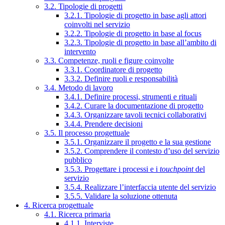
3.2. Tipologie di progetti
3.2.1. Tipologie di progetto in base agli attori
coinvolti nel servizio
3.2.2. Tipologie di progetto in base al focus
3.2.3. Tipologie di progetto in base all’ambito di
intervento
3.3. Competenze, ruoli e figure coinvolte
3.3.1. Coordinatore di progetto
3.3.2. Definire ruoli e responsabilità
3.4. Metodo di lavoro
3.4.1. Definire processi, strumenti e rituali
3.4.2. Curare la documentazione di progetto
3.4.3. Organizzare tavoli tecnici collaborativi
3.4.4. Prendere decisioni
3.5. Il processo progettuale
3.5.1. Organizzare il progetto e la sua gestione
3.5.2. Comprendere il contesto d’uso del servizio
pubblico
3.5.3. Progettare i processi e i
touchpoint
del
servizio
3.5.4. Realizzare l’interfaccia utente del servizio
3.5.5. Validare la soluzione ottenuta
4. Ricerca progettuale
4.1. Ricerca primaria
4.1.1. Interviste