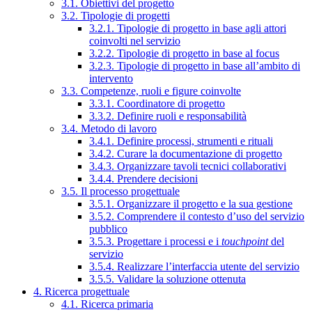
3.1. Obiettivi del progetto
3.2. Tipologie di progetti
3.2.1. Tipologie di progetto in base agli attori
coinvolti nel servizio
3.2.2. Tipologie di progetto in base al focus
3.2.3. Tipologie di progetto in base all’ambito di
intervento
3.3. Competenze, ruoli e figure coinvolte
3.3.1. Coordinatore di progetto
3.3.2. Definire ruoli e responsabilità
3.4. Metodo di lavoro
3.4.1. Definire processi, strumenti e rituali
3.4.2. Curare la documentazione di progetto
3.4.3. Organizzare tavoli tecnici collaborativi
3.4.4. Prendere decisioni
3.5. Il processo progettuale
3.5.1. Organizzare il progetto e la sua gestione
3.5.2. Comprendere il contesto d’uso del servizio
pubblico
3.5.3. Progettare i processi e i
touchpoint
del
servizio
3.5.4. Realizzare l’interfaccia utente del servizio
3.5.5. Validare la soluzione ottenuta
4. Ricerca progettuale
4.1. Ricerca primaria