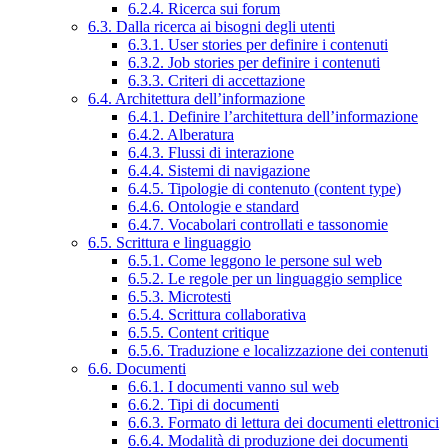
6.2.4. Ricerca sui forum
6.3. Dalla ricerca ai bisogni degli utenti
6.3.1. User stories per definire i contenuti
6.3.2. Job stories per definire i contenuti
6.3.3. Criteri di accettazione
6.4. Architettura dell’informazione
6.4.1. Definire l’architettura dell’informazione
6.4.2. Alberatura
6.4.3. Flussi di interazione
6.4.4. Sistemi di navigazione
6.4.5. Tipologie di contenuto (content type)
6.4.6. Ontologie e standard
6.4.7. Vocabolari controllati e tassonomie
6.5. Scrittura e linguaggio
6.5.1. Come leggono le persone sul web
6.5.2. Le regole per un linguaggio semplice
6.5.3. Microtesti
6.5.4. Scrittura collaborativa
6.5.5. Content critique
6.5.6. Traduzione e localizzazione dei contenuti
6.6. Documenti
6.6.1. I documenti vanno sul web
6.6.2. Tipi di documenti
6.6.3. Formato di lettura dei documenti elettronici
6.6.4. Modalità di produzione dei documenti