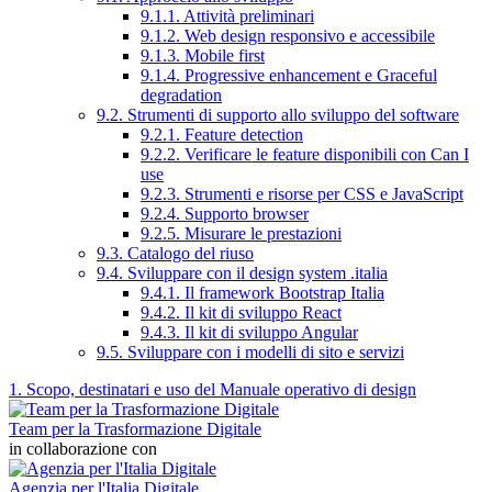
9.1.1. Attività preliminari
9.1.2. Web design responsivo e accessibile
9.1.3. Mobile first
9.1.4. Progressive enhancement e Graceful
degradation
9.2. Strumenti di supporto allo sviluppo del software
9.2.1. Feature detection
9.2.2. Verificare le feature disponibili con Can I
use
9.2.3. Strumenti e risorse per CSS e JavaScript
9.2.4. Supporto browser
9.2.5. Misurare le prestazioni
9.3. Catalogo del riuso
9.4. Sviluppare con il design system .italia
9.4.1. Il framework Bootstrap Italia
9.4.2. Il kit di sviluppo React
9.4.3. Il kit di sviluppo Angular
9.5. Sviluppare con i modelli di sito e servizi
1. Scopo, destinatari e uso del Manuale operativo di design
Team per la Trasformazione Digitale
in collaborazione con
Agenzia per l'Italia Digitale