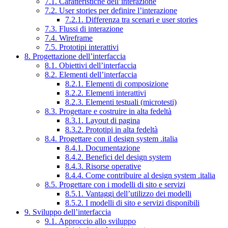
7.1. Caratteristiche dell’interazione
7.2. User stories per definire l’interazione
7.2.1. Differenza tra scenari e user stories
7.3. Flussi di interazione
7.4. Wireframe
7.5. Prototipi interattivi
8. Progettazione dell’interfaccia
8.1. Obiettivi dell’interfaccia
8.2. Elementi dell’interfaccia
8.2.1. Elementi di composizione
8.2.2. Elementi interattivi
8.2.3. Elementi testuali (microtesti)
8.3. Progettare e costruire in alta fedeltà
8.3.1. Layout di pagina
8.3.2. Prototipi in alta fedeltà
8.4. Progettare con il design system .italia
8.4.1. Documentazione
8.4.2. Benefici del design system
8.4.3. Risorse operative
8.4.4. Come contribuire al design system .italia
8.5. Progettare con i modelli di sito e servizi
8.5.1. Vantaggi dell’utilizzo dei modelli
8.5.2. I modelli di sito e servizi disponibili
9. Sviluppo dell’interfaccia
9.1. Approccio allo sviluppo