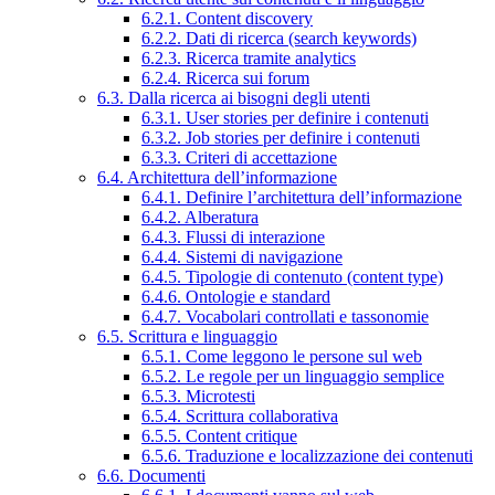
6.2.1. Content discovery
6.2.2. Dati di ricerca (search keywords)
6.2.3. Ricerca tramite analytics
6.2.4. Ricerca sui forum
6.3. Dalla ricerca ai bisogni degli utenti
6.3.1. User stories per definire i contenuti
6.3.2. Job stories per definire i contenuti
6.3.3. Criteri di accettazione
6.4. Architettura dell’informazione
6.4.1. Definire l’architettura dell’informazione
6.4.2. Alberatura
6.4.3. Flussi di interazione
6.4.4. Sistemi di navigazione
6.4.5. Tipologie di contenuto (content type)
6.4.6. Ontologie e standard
6.4.7. Vocabolari controllati e tassonomie
6.5. Scrittura e linguaggio
6.5.1. Come leggono le persone sul web
6.5.2. Le regole per un linguaggio semplice
6.5.3. Microtesti
6.5.4. Scrittura collaborativa
6.5.5. Content critique
6.5.6. Traduzione e localizzazione dei contenuti
6.6. Documenti