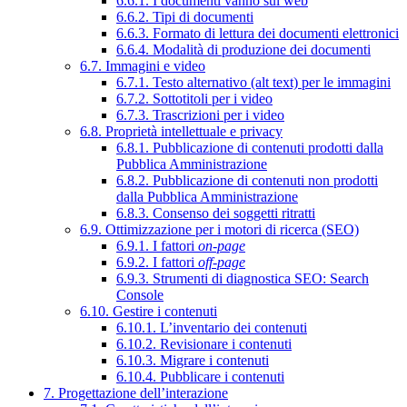
6.6.1. I documenti vanno sul web
6.6.2. Tipi di documenti
6.6.3. Formato di lettura dei documenti elettronici
6.6.4. Modalità di produzione dei documenti
6.7. Immagini e video
6.7.1. Testo alternativo (alt text) per le immagini
6.7.2. Sottotitoli per i video
6.7.3. Trascrizioni per i video
6.8. Proprietà intellettuale e privacy
6.8.1. Pubblicazione di contenuti prodotti dalla
Pubblica Amministrazione
6.8.2. Pubblicazione di contenuti non prodotti
dalla Pubblica Amministrazione
6.8.3. Consenso dei soggetti ritratti
6.9. Ottimizzazione per i motori di ricerca (SEO)
6.9.1. I fattori
on-page
6.9.2. I fattori
off-page
6.9.3. Strumenti di diagnostica SEO: Search
Console
6.10. Gestire i contenuti
6.10.1. L’inventario dei contenuti
6.10.2. Revisionare i contenuti
6.10.3. Migrare i contenuti
6.10.4. Pubblicare i contenuti
7. Progettazione dell’interazione