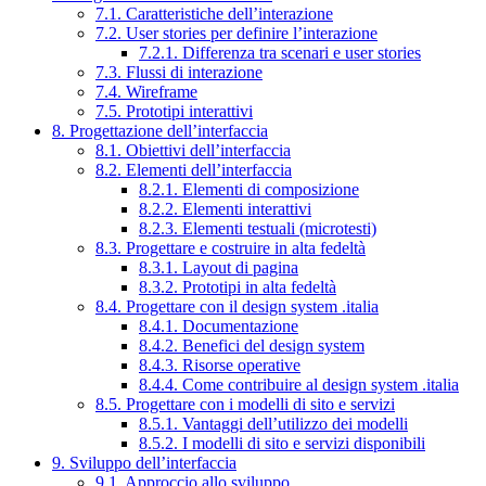
7.1. Caratteristiche dell’interazione
7.2. User stories per definire l’interazione
7.2.1. Differenza tra scenari e user stories
7.3. Flussi di interazione
7.4. Wireframe
7.5. Prototipi interattivi
8. Progettazione dell’interfaccia
8.1. Obiettivi dell’interfaccia
8.2. Elementi dell’interfaccia
8.2.1. Elementi di composizione
8.2.2. Elementi interattivi
8.2.3. Elementi testuali (microtesti)
8.3. Progettare e costruire in alta fedeltà
8.3.1. Layout di pagina
8.3.2. Prototipi in alta fedeltà
8.4. Progettare con il design system .italia
8.4.1. Documentazione
8.4.2. Benefici del design system
8.4.3. Risorse operative
8.4.4. Come contribuire al design system .italia
8.5. Progettare con i modelli di sito e servizi
8.5.1. Vantaggi dell’utilizzo dei modelli
8.5.2. I modelli di sito e servizi disponibili
9. Sviluppo dell’interfaccia
9.1. Approccio allo sviluppo