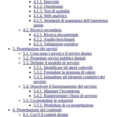
4.1.1. Interviste
4.1.2. Questionari
4.1.3. Test di usabilità
4.1.4. Web analytics
4.1.5. Strumenti di mappatura dell’esperienza
utente
4.2. Ricerca secondaria
4.2.1. Ricerca documentale
4.2.2. Analisi benchmark
4.2.3. Valutazione euristica
5. Progettazione dei servizi
5.1. Cosa sono i servizi e il service design
5.2. Progettare servizi pubblici digitali
5.3. Definire il modello di servizio
5.3.1. Identificare gli attori coinvolti
5.3.2. Formulare la proposta di valore
5.3.3. Inquadrare gli elementi costitutivi del
servizio
5.4. Descrivere il funzionamento del servizio
5.4.1. Mappare l’ecosistema
5.4.2. Rappresentare i flussi di servizio
5.5. Co-progettare le soluzioni
5.5.1. Workshop di co-progettazione
6. Progettazione dei contenuti
6.1. Cos’è il content design