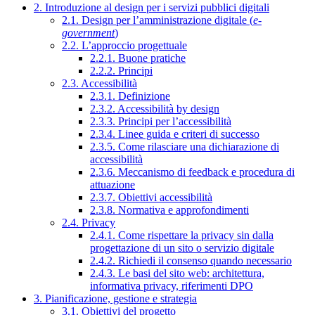
2. Introduzione al design per i servizi pubblici digitali
2.1. Design per l’amministrazione digitale (
e-
government
)
2.2. L’approccio progettuale
2.2.1. Buone pratiche
2.2.2. Principi
2.3. Accessibilità
2.3.1. Definizione
2.3.2. Accessibilità by design
2.3.3. Principi per l’accessibilità
2.3.4. Linee guida e criteri di successo
2.3.5. Come rilasciare una dichiarazione di
accessibilità
2.3.6. Meccanismo di feedback e procedura di
attuazione
2.3.7. Obiettivi accessibilità
2.3.8. Normativa e approfondimenti
2.4. Privacy
2.4.1. Come rispettare la privacy sin dalla
progettazione di un sito o servizio digitale
2.4.2. Richiedi il consenso quando necessario
2.4.3. Le basi del sito web: architettura,
informativa privacy, riferimenti DPO
3. Pianificazione, gestione e strategia
3.1. Obiettivi del progetto