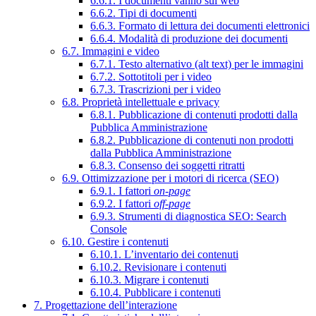
6.6.1. I documenti vanno sul web
6.6.2. Tipi di documenti
6.6.3. Formato di lettura dei documenti elettronici
6.6.4. Modalità di produzione dei documenti
6.7. Immagini e video
6.7.1. Testo alternativo (alt text) per le immagini
6.7.2. Sottotitoli per i video
6.7.3. Trascrizioni per i video
6.8. Proprietà intellettuale e privacy
6.8.1. Pubblicazione di contenuti prodotti dalla
Pubblica Amministrazione
6.8.2. Pubblicazione di contenuti non prodotti
dalla Pubblica Amministrazione
6.8.3. Consenso dei soggetti ritratti
6.9. Ottimizzazione per i motori di ricerca (SEO)
6.9.1. I fattori
on-page
6.9.2. I fattori
off-page
6.9.3. Strumenti di diagnostica SEO: Search
Console
6.10. Gestire i contenuti
6.10.1. L’inventario dei contenuti
6.10.2. Revisionare i contenuti
6.10.3. Migrare i contenuti
6.10.4. Pubblicare i contenuti
7. Progettazione dell’interazione