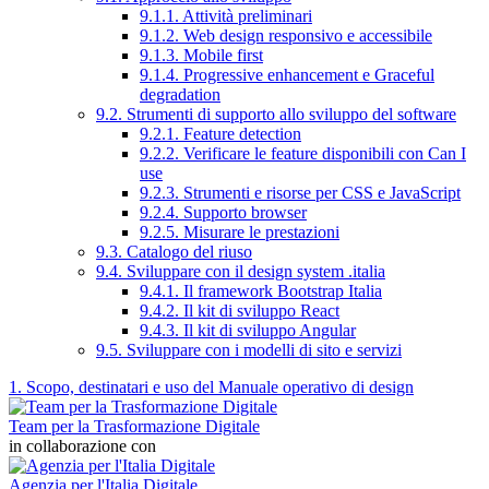
9.1.1. Attività preliminari
9.1.2. Web design responsivo e accessibile
9.1.3. Mobile first
9.1.4. Progressive enhancement e Graceful
degradation
9.2. Strumenti di supporto allo sviluppo del software
9.2.1. Feature detection
9.2.2. Verificare le feature disponibili con Can I
use
9.2.3. Strumenti e risorse per CSS e JavaScript
9.2.4. Supporto browser
9.2.5. Misurare le prestazioni
9.3. Catalogo del riuso
9.4. Sviluppare con il design system .italia
9.4.1. Il framework Bootstrap Italia
9.4.2. Il kit di sviluppo React
9.4.3. Il kit di sviluppo Angular
9.5. Sviluppare con i modelli di sito e servizi
1. Scopo, destinatari e uso del Manuale operativo di design
Team per la Trasformazione Digitale
in collaborazione con
Agenzia per l'Italia Digitale