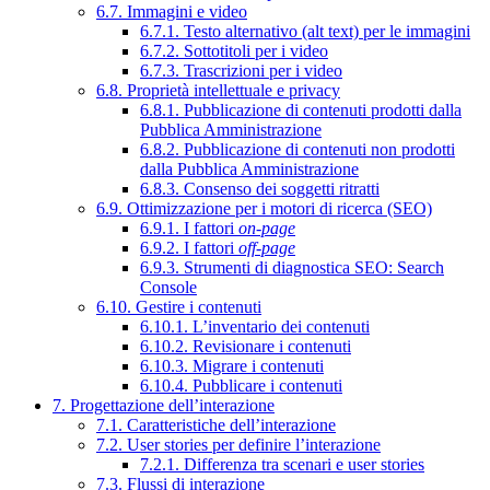
6.7. Immagini e video
6.7.1. Testo alternativo (alt text) per le immagini
6.7.2. Sottotitoli per i video
6.7.3. Trascrizioni per i video
6.8. Proprietà intellettuale e privacy
6.8.1. Pubblicazione di contenuti prodotti dalla
Pubblica Amministrazione
6.8.2. Pubblicazione di contenuti non prodotti
dalla Pubblica Amministrazione
6.8.3. Consenso dei soggetti ritratti
6.9. Ottimizzazione per i motori di ricerca (SEO)
6.9.1. I fattori
on-page
6.9.2. I fattori
off-page
6.9.3. Strumenti di diagnostica SEO: Search
Console
6.10. Gestire i contenuti
6.10.1. L’inventario dei contenuti
6.10.2. Revisionare i contenuti
6.10.3. Migrare i contenuti
6.10.4. Pubblicare i contenuti
7. Progettazione dell’interazione
7.1. Caratteristiche dell’interazione
7.2. User stories per definire l’interazione
7.2.1. Differenza tra scenari e user stories
7.3. Flussi di interazione