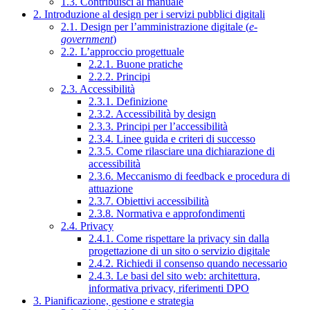
1.3. Contribuisci al manuale
2. Introduzione al design per i servizi pubblici digitali
2.1. Design per l’amministrazione digitale (
e-
government
)
2.2. L’approccio progettuale
2.2.1. Buone pratiche
2.2.2. Principi
2.3. Accessibilità
2.3.1. Definizione
2.3.2. Accessibilità by design
2.3.3. Principi per l’accessibilità
2.3.4. Linee guida e criteri di successo
2.3.5. Come rilasciare una dichiarazione di
accessibilità
2.3.6. Meccanismo di feedback e procedura di
attuazione
2.3.7. Obiettivi accessibilità
2.3.8. Normativa e approfondimenti
2.4. Privacy
2.4.1. Come rispettare la privacy sin dalla
progettazione di un sito o servizio digitale
2.4.2. Richiedi il consenso quando necessario
2.4.3. Le basi del sito web: architettura,
informativa privacy, riferimenti DPO
3. Pianificazione, gestione e strategia