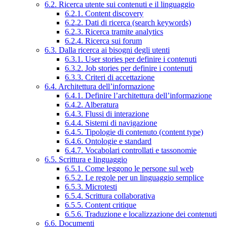
6.2. Ricerca utente sui contenuti e il linguaggio
6.2.1. Content discovery
6.2.2. Dati di ricerca (search keywords)
6.2.3. Ricerca tramite analytics
6.2.4. Ricerca sui forum
6.3. Dalla ricerca ai bisogni degli utenti
6.3.1. User stories per definire i contenuti
6.3.2. Job stories per definire i contenuti
6.3.3. Criteri di accettazione
6.4. Architettura dell’informazione
6.4.1. Definire l’architettura dell’informazione
6.4.2. Alberatura
6.4.3. Flussi di interazione
6.4.4. Sistemi di navigazione
6.4.5. Tipologie di contenuto (content type)
6.4.6. Ontologie e standard
6.4.7. Vocabolari controllati e tassonomie
6.5. Scrittura e linguaggio
6.5.1. Come leggono le persone sul web
6.5.2. Le regole per un linguaggio semplice
6.5.3. Microtesti
6.5.4. Scrittura collaborativa
6.5.5. Content critique
6.5.6. Traduzione e localizzazione dei contenuti
6.6. Documenti