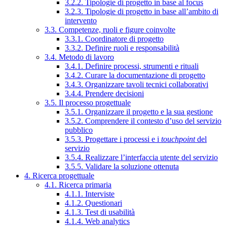
3.2.2. Tipologie di progetto in base al focus
3.2.3. Tipologie di progetto in base all’ambito di
intervento
3.3. Competenze, ruoli e figure coinvolte
3.3.1. Coordinatore di progetto
3.3.2. Definire ruoli e responsabilità
3.4. Metodo di lavoro
3.4.1. Definire processi, strumenti e rituali
3.4.2. Curare la documentazione di progetto
3.4.3. Organizzare tavoli tecnici collaborativi
3.4.4. Prendere decisioni
3.5. Il processo progettuale
3.5.1. Organizzare il progetto e la sua gestione
3.5.2. Comprendere il contesto d’uso del servizio
pubblico
3.5.3. Progettare i processi e i
touchpoint
del
servizio
3.5.4. Realizzare l’interfaccia utente del servizio
3.5.5. Validare la soluzione ottenuta
4. Ricerca progettuale
4.1. Ricerca primaria
4.1.1. Interviste
4.1.2. Questionari
4.1.3. Test di usabilità
4.1.4. Web analytics