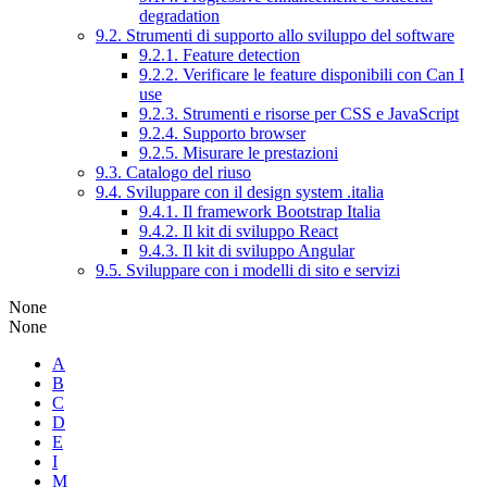
degradation
9.2. Strumenti di supporto allo sviluppo del software
9.2.1. Feature detection
9.2.2. Verificare le feature disponibili con Can I
use
9.2.3. Strumenti e risorse per CSS e JavaScript
9.2.4. Supporto browser
9.2.5. Misurare le prestazioni
9.3. Catalogo del riuso
9.4. Sviluppare con il design system .italia
9.4.1. Il framework Bootstrap Italia
9.4.2. Il kit di sviluppo React
9.4.3. Il kit di sviluppo Angular
9.5. Sviluppare con i modelli di sito e servizi
None
None
A
B
C
D
E
I
M