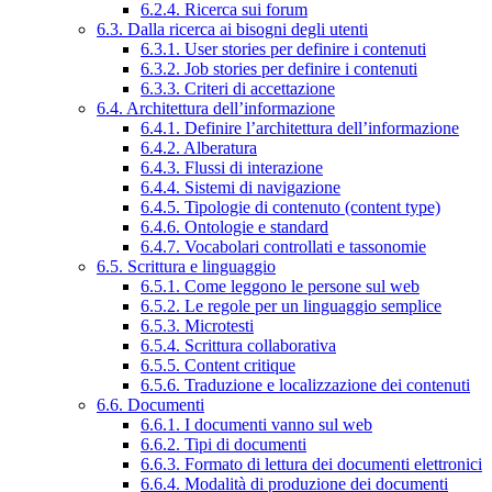
6.2.4. Ricerca sui forum
6.3. Dalla ricerca ai bisogni degli utenti
6.3.1. User stories per definire i contenuti
6.3.2. Job stories per definire i contenuti
6.3.3. Criteri di accettazione
6.4. Architettura dell’informazione
6.4.1. Definire l’architettura dell’informazione
6.4.2. Alberatura
6.4.3. Flussi di interazione
6.4.4. Sistemi di navigazione
6.4.5. Tipologie di contenuto (content type)
6.4.6. Ontologie e standard
6.4.7. Vocabolari controllati e tassonomie
6.5. Scrittura e linguaggio
6.5.1. Come leggono le persone sul web
6.5.2. Le regole per un linguaggio semplice
6.5.3. Microtesti
6.5.4. Scrittura collaborativa
6.5.5. Content critique
6.5.6. Traduzione e localizzazione dei contenuti
6.6. Documenti
6.6.1. I documenti vanno sul web
6.6.2. Tipi di documenti
6.6.3. Formato di lettura dei documenti elettronici
6.6.4. Modalità di produzione dei documenti