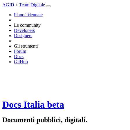
AGID
+
Team Digitale
Piano Triennale
Le community
Developers
Designers
Gli strumenti
Forum
Docs
GitHub
Docs Italia
beta
Documenti pubblici, digitali.