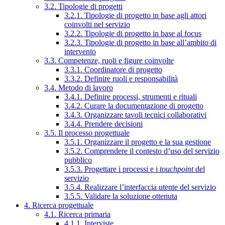
3.2. Tipologie di progetti
3.2.1. Tipologie di progetto in base agli attori
coinvolti nel servizio
3.2.2. Tipologie di progetto in base al focus
3.2.3. Tipologie di progetto in base all’ambito di
intervento
3.3. Competenze, ruoli e figure coinvolte
3.3.1. Coordinatore di progetto
3.3.2. Definire ruoli e responsabilità
3.4. Metodo di lavoro
3.4.1. Definire processi, strumenti e rituali
3.4.2. Curare la documentazione di progetto
3.4.3. Organizzare tavoli tecnici collaborativi
3.4.4. Prendere decisioni
3.5. Il processo progettuale
3.5.1. Organizzare il progetto e la sua gestione
3.5.2. Comprendere il contesto d’uso del servizio
pubblico
3.5.3. Progettare i processi e i
touchpoint
del
servizio
3.5.4. Realizzare l’interfaccia utente del servizio
3.5.5. Validare la soluzione ottenuta
4. Ricerca progettuale
4.1. Ricerca primaria
4.1.1. Interviste