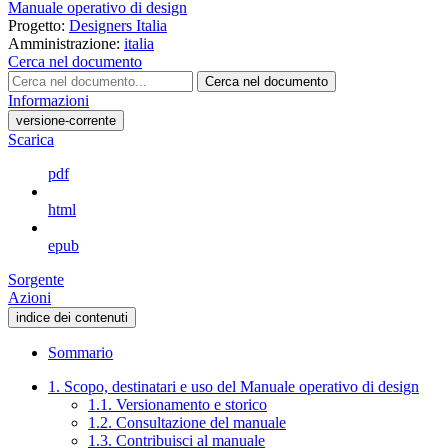
Manuale operativo di design
Progetto:
Designers Italia
Amministrazione:
italia
Cerca nel documento
Cerca nel documento
Informazioni
versione-corrente
Scarica
pdf
html
epub
Sorgente
Azioni
indice dei contenuti
Sommario
1. Scopo, destinatari e uso del Manuale operativo di design
1.1. Versionamento e storico
1.2. Consultazione del manuale
1.3. Contribuisci al manuale