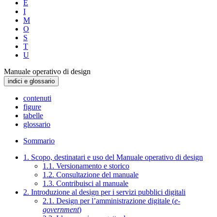
E
I
M
O
S
T
U
Manuale operativo di design
indici e glossario
contenuti
figure
tabelle
glossario
Sommario
1. Scopo, destinatari e uso del Manuale operativo di design
1.1. Versionamento e storico
1.2. Consultazione del manuale
1.3. Contribuisci al manuale
2. Introduzione al design per i servizi pubblici digitali
2.1. Design per l’amministrazione digitale (
e-
government
)