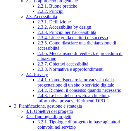
2.2. L’approccio progettuale
2.2.1. Buone pratiche
2.2.2. Principi
2.3. Accessibilità
2.3.1. Definizione
2.3.2. Accessibilità by design
2.3.3. Principi per l’accessibilità
2.3.4. Linee guida e criteri di successo
2.3.5. Come rilasciare una dichiarazione di
accessibilità
2.3.6. Meccanismo di feedback e procedura di
attuazione
2.3.7. Obiettivi accessibilità
2.3.8. Normativa e approfondimenti
2.4. Privacy
2.4.1. Come rispettare la privacy sin dalla
progettazione di un sito o servizio digitale
2.4.2. Richiedi il consenso quando necessario
2.4.3. Le basi del sito web: architettura,
informativa privacy, riferimenti DPO
3. Pianificazione, gestione e strategia
3.1. Obiettivi del progetto
3.2. Tipologie di progetti
3.2.1. Tipologie di progetto in base agli attori
coinvolti nel servizio