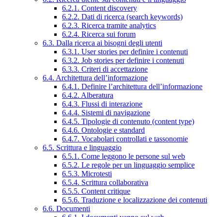
6.2.1. Content discovery
6.2.2. Dati di ricerca (search keywords)
6.2.3. Ricerca tramite analytics
6.2.4. Ricerca sui forum
6.3. Dalla ricerca ai bisogni degli utenti
6.3.1. User stories per definire i contenuti
6.3.2. Job stories per definire i contenuti
6.3.3. Criteri di accettazione
6.4. Architettura dell’informazione
6.4.1. Definire l’architettura dell’informazione
6.4.2. Alberatura
6.4.3. Flussi di interazione
6.4.4. Sistemi di navigazione
6.4.5. Tipologie di contenuto (content type)
6.4.6. Ontologie e standard
6.4.7. Vocabolari controllati e tassonomie
6.5. Scrittura e linguaggio
6.5.1. Come leggono le persone sul web
6.5.2. Le regole per un linguaggio semplice
6.5.3. Microtesti
6.5.4. Scrittura collaborativa
6.5.5. Content critique
6.5.6. Traduzione e localizzazione dei contenuti
6.6. Documenti