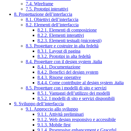
7.4. Wireframe
7.5. Prototipi interattivi
8. Progettazione dell’interfaccia
8.1. Obiettivi dell’interfaccia
8.2. Elementi dell’interfaccia
8.2.1. Elementi di composizione
8.2.2. Elementi interattivi
8.2.3. Elementi testuali (microtesti)
8.3. Progettare e costruire in alta fedeltà
8.3.1. Layout di pagina
8.3.2. Prototipi in alta fedeltà
8.4. Progettare con il design system .italia
8.4.1. Documentazione
8.4.2. Benefici del design system
8.4.3. Risorse operative
8.4.4. Come contribuire al design system .italia
8.5. Progettare con i modelli di sito e servizi
8.5.1. Vantaggi dell’utilizzo dei modelli
8.5.2. I modelli di sito e servizi disponibili
9. Sviluppo dell’interfaccia
9.1. Approccio allo sviluppo
9.1.1. Attività preliminari
9.1.2. Web design responsivo e accessibile
9.1.3. Mobile first
9.1.4. Progressive enhancement e Graceful