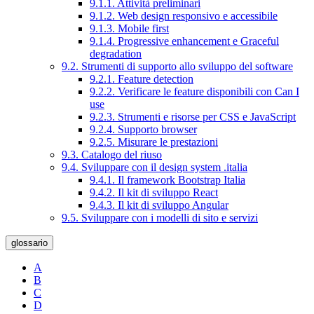
9.1.1. Attività preliminari
9.1.2. Web design responsivo e accessibile
9.1.3. Mobile first
9.1.4. Progressive enhancement e Graceful
degradation
9.2. Strumenti di supporto allo sviluppo del software
9.2.1. Feature detection
9.2.2. Verificare le feature disponibili con Can I
use
9.2.3. Strumenti e risorse per CSS e JavaScript
9.2.4. Supporto browser
9.2.5. Misurare le prestazioni
9.3. Catalogo del riuso
9.4. Sviluppare con il design system .italia
9.4.1. Il framework Bootstrap Italia
9.4.2. Il kit di sviluppo React
9.4.3. Il kit di sviluppo Angular
9.5. Sviluppare con i modelli di sito e servizi
glossario
A
B
C
D