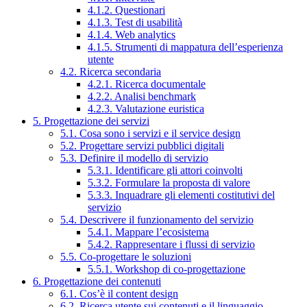
4.1.2. Questionari
4.1.3. Test di usabilità
4.1.4. Web analytics
4.1.5. Strumenti di mappatura dell’esperienza
utente
4.2. Ricerca secondaria
4.2.1. Ricerca documentale
4.2.2. Analisi benchmark
4.2.3. Valutazione euristica
5. Progettazione dei servizi
5.1. Cosa sono i servizi e il service design
5.2. Progettare servizi pubblici digitali
5.3. Definire il modello di servizio
5.3.1. Identificare gli attori coinvolti
5.3.2. Formulare la proposta di valore
5.3.3. Inquadrare gli elementi costitutivi del
servizio
5.4. Descrivere il funzionamento del servizio
5.4.1. Mappare l’ecosistema
5.4.2. Rappresentare i flussi di servizio
5.5. Co-progettare le soluzioni
5.5.1. Workshop di co-progettazione
6. Progettazione dei contenuti
6.1. Cos’è il content design
6.2. Ricerca utente sui contenuti e il linguaggio