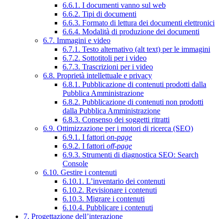
6.6.1. I documenti vanno sul web
6.6.2. Tipi di documenti
6.6.3. Formato di lettura dei documenti elettronici
6.6.4. Modalità di produzione dei documenti
6.7. Immagini e video
6.7.1. Testo alternativo (alt text) per le immagini
6.7.2. Sottotitoli per i video
6.7.3. Trascrizioni per i video
6.8. Proprietà intellettuale e privacy
6.8.1. Pubblicazione di contenuti prodotti dalla
Pubblica Amministrazione
6.8.2. Pubblicazione di contenuti non prodotti
dalla Pubblica Amministrazione
6.8.3. Consenso dei soggetti ritratti
6.9. Ottimizzazione per i motori di ricerca (SEO)
6.9.1. I fattori
on-page
6.9.2. I fattori
off-page
6.9.3. Strumenti di diagnostica SEO: Search
Console
6.10. Gestire i contenuti
6.10.1. L’inventario dei contenuti
6.10.2. Revisionare i contenuti
6.10.3. Migrare i contenuti
6.10.4. Pubblicare i contenuti
7. Progettazione dell’interazione