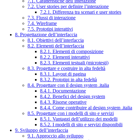
7.1. Caratteristiche dell’interazione
7.2. User stories per definire l’interazione
7.2.1. Differenza tra scenari e user stories
7.3. Flussi di interazione
7.4. Wireframe
7.5. Prototipi interattivi
8. Progettazione dell’interfaccia
8.1. Obiettivi dell’interfaccia
8.2. Elementi dell’interfaccia
8.2.1. Elementi di composizione
8.2.2. Elementi interattivi
8.2.3. Elementi testuali (microtesti)
8.3. Progettare e costruire in alta fedeltà
8.3.1. Layout di pagina
8.3.2. Prototipi in alta fedeltà
8.4. Progettare con il design system .italia
8.4.1. Documentazione
8.4.2. Benefici del design system
8.4.3. Risorse operative
8.4.4. Come contribuire al design system .italia
8.5. Progettare con i modelli di sito e servizi
8.5.1. Vantaggi dell’utilizzo dei modelli
8.5.2. I modelli di sito e servizi disponibili
9. Sviluppo dell’interfaccia
9.1. Approccio allo sviluppo