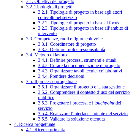
3.1. Obiettivi del progetto
3.2. Tipologie di progetti
3.2.1. Tipologie di progetto in base agli attori
coinvolti nel servizio
3.2.2. Tipologie di progetto in base al focus
3.2.3. Tipologie di progetto in base all’ambito di
intervento
3.3. Competenze, ruoli e figure coinvolte
3.3.1. Coordinatore di progetto
3.3.2. Definire ruoli e responsabilità
3.4. Metodo di lavoro
3.4.1. Definire processi, strumenti e rituali
3.4.2. Curare la documentazione di progetto
3.4.3. Organizzare tavoli tecnici collaborativi
3.4.4. Prendere decisioni
3.5. Il processo progettuale
3.5.1. Organizzare il progetto e la sua gestione
3.5.2. Comprendere il contesto d’uso del servizio
pubblico
3.5.3. Progettare i processi e i
touchpoint
del
servizio
3.5.4. Realizzare l’interfaccia utente del servizio
3.5.5. Validare la soluzione ottenuta
4. Ricerca progettuale
4.1. Ricerca primaria