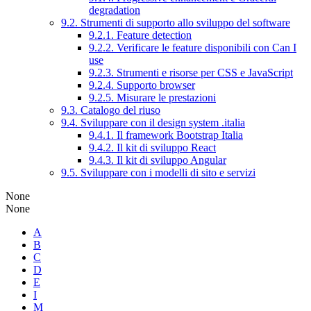
degradation
9.2. Strumenti di supporto allo sviluppo del software
9.2.1. Feature detection
9.2.2. Verificare le feature disponibili con Can I
use
9.2.3. Strumenti e risorse per CSS e JavaScript
9.2.4. Supporto browser
9.2.5. Misurare le prestazioni
9.3. Catalogo del riuso
9.4. Sviluppare con il design system .italia
9.4.1. Il framework Bootstrap Italia
9.4.2. Il kit di sviluppo React
9.4.3. Il kit di sviluppo Angular
9.5. Sviluppare con i modelli di sito e servizi
None
None
A
B
C
D
E
I
M