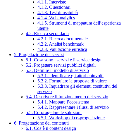
4.1.1. Interviste
4.1.2. Questionari
4.1.3. Test di usabilità
4.1.4. Web analytics
4.1.5. Strumenti di mappatura dell’esperienza
utente
4.2. Ricerca secondaria
4.2.1. Ricerca documentale
4.2.2. Analisi benchmark
4.2.3. Valutazione euristica
5. Progettazione dei servizi
5.1. Cosa sono i servizi e il service design
5.2. Progettare servizi pubblici digitali
5.3. Definire il modello di servizio
5.3.1. Identificare gli attori coinvolti
5.3.2. Formulare la proposta di valore
5.3.3. Inquadrare gli elementi costitutivi del
servizio
5.4. Descrivere il funzionamento del servizio
5.4.1. Mappare l’ecosistema
5.4.2. Rappresentare i flussi di servizio
5.5. Co-progettare le soluzioni
5.5.1. Workshop di co-progettazione
6. Progettazione dei contenuti
6.1. Cos’è il content design