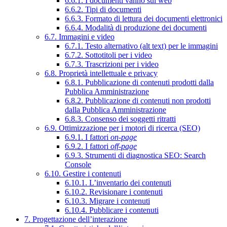
6.6.1. I documenti vanno sul web
6.6.2. Tipi di documenti
6.6.3. Formato di lettura dei documenti elettronici
6.6.4. Modalità di produzione dei documenti
6.7. Immagini e video
6.7.1. Testo alternativo (alt text) per le immagini
6.7.2. Sottotitoli per i video
6.7.3. Trascrizioni per i video
6.8. Proprietà intellettuale e privacy
6.8.1. Pubblicazione di contenuti prodotti dalla
Pubblica Amministrazione
6.8.2. Pubblicazione di contenuti non prodotti
dalla Pubblica Amministrazione
6.8.3. Consenso dei soggetti ritratti
6.9. Ottimizzazione per i motori di ricerca (SEO)
6.9.1. I fattori
on-page
6.9.2. I fattori
off-page
6.9.3. Strumenti di diagnostica SEO: Search
Console
6.10. Gestire i contenuti
6.10.1. L’inventario dei contenuti
6.10.2. Revisionare i contenuti
6.10.3. Migrare i contenuti
6.10.4. Pubblicare i contenuti
7. Progettazione dell’interazione