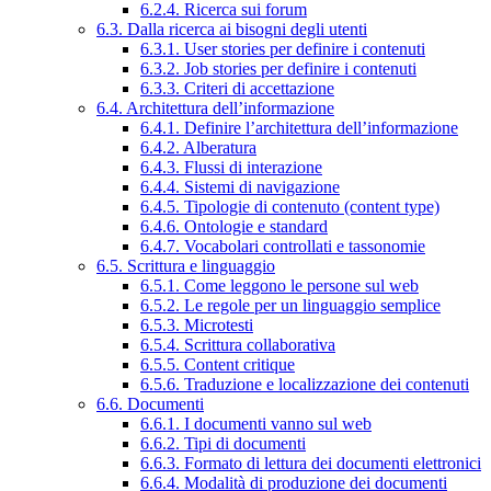
6.2.4. Ricerca sui forum
6.3. Dalla ricerca ai bisogni degli utenti
6.3.1. User stories per definire i contenuti
6.3.2. Job stories per definire i contenuti
6.3.3. Criteri di accettazione
6.4. Architettura dell’informazione
6.4.1. Definire l’architettura dell’informazione
6.4.2. Alberatura
6.4.3. Flussi di interazione
6.4.4. Sistemi di navigazione
6.4.5. Tipologie di contenuto (content type)
6.4.6. Ontologie e standard
6.4.7. Vocabolari controllati e tassonomie
6.5. Scrittura e linguaggio
6.5.1. Come leggono le persone sul web
6.5.2. Le regole per un linguaggio semplice
6.5.3. Microtesti
6.5.4. Scrittura collaborativa
6.5.5. Content critique
6.5.6. Traduzione e localizzazione dei contenuti
6.6. Documenti
6.6.1. I documenti vanno sul web
6.6.2. Tipi di documenti
6.6.3. Formato di lettura dei documenti elettronici
6.6.4. Modalità di produzione dei documenti