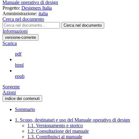
Manuale operativo di design
Progetto:
Designers Italia
Amministrazione:
italia
Cerca nel documento
Cerca nel documento
Informazioni
versione-corrente
Scarica
pdf
html
epub
Sorgente
Azioni
indice dei contenuti
Sommario
1. Scopo, destinatari e uso del Manuale operativo di design
1.1. Versionamento e storico
1.2. Consultazione del manuale
1.3. Contribuisci al manuale