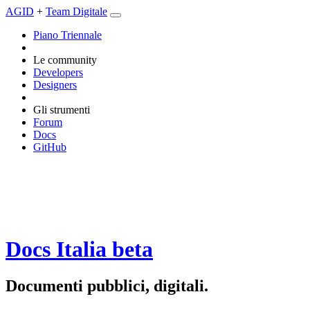
AGID
+
Team Digitale
Piano Triennale
Le community
Developers
Designers
Gli strumenti
Forum
Docs
GitHub
Docs Italia
beta
Documenti pubblici, digitali.