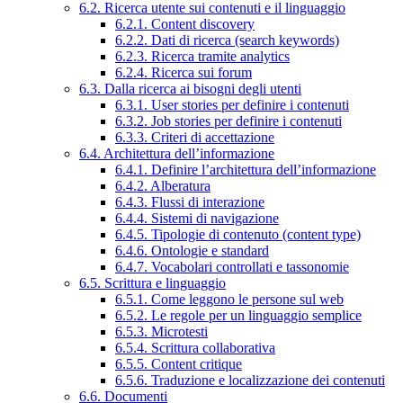
6.2. Ricerca utente sui contenuti e il linguaggio
6.2.1. Content discovery
6.2.2. Dati di ricerca (search keywords)
6.2.3. Ricerca tramite analytics
6.2.4. Ricerca sui forum
6.3. Dalla ricerca ai bisogni degli utenti
6.3.1. User stories per definire i contenuti
6.3.2. Job stories per definire i contenuti
6.3.3. Criteri di accettazione
6.4. Architettura dell’informazione
6.4.1. Definire l’architettura dell’informazione
6.4.2. Alberatura
6.4.3. Flussi di interazione
6.4.4. Sistemi di navigazione
6.4.5. Tipologie di contenuto (content type)
6.4.6. Ontologie e standard
6.4.7. Vocabolari controllati e tassonomie
6.5. Scrittura e linguaggio
6.5.1. Come leggono le persone sul web
6.5.2. Le regole per un linguaggio semplice
6.5.3. Microtesti
6.5.4. Scrittura collaborativa
6.5.5. Content critique
6.5.6. Traduzione e localizzazione dei contenuti
6.6. Documenti