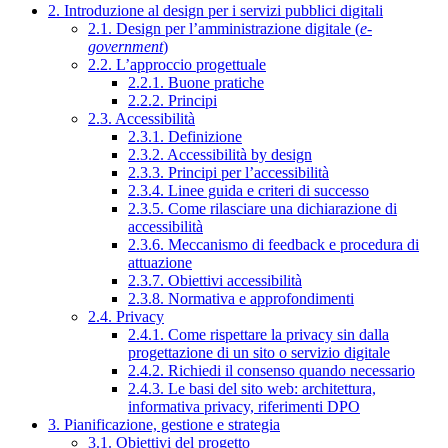
2. Introduzione al design per i servizi pubblici digitali
2.1. Design per l’amministrazione digitale (
e-
government
)
2.2. L’approccio progettuale
2.2.1. Buone pratiche
2.2.2. Principi
2.3. Accessibilità
2.3.1. Definizione
2.3.2. Accessibilità by design
2.3.3. Principi per l’accessibilità
2.3.4. Linee guida e criteri di successo
2.3.5. Come rilasciare una dichiarazione di
accessibilità
2.3.6. Meccanismo di feedback e procedura di
attuazione
2.3.7. Obiettivi accessibilità
2.3.8. Normativa e approfondimenti
2.4. Privacy
2.4.1. Come rispettare la privacy sin dalla
progettazione di un sito o servizio digitale
2.4.2. Richiedi il consenso quando necessario
2.4.3. Le basi del sito web: architettura,
informativa privacy, riferimenti DPO
3. Pianificazione, gestione e strategia
3.1. Obiettivi del progetto