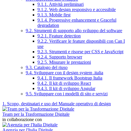
9.1.1. Attività preliminari
9.1.2. Web design responsivo e accessibile
9.1.3. Mobile first
9.1.4. Progressive enhancement e Graceful
degradation
9.2. Strumenti di supporto allo sviluppo del software
9.2.1. Feature detection
9.2.2. Verificare le feature disponibili con Can I
use
9.2.3. Strumenti e risorse per CSS e JavaScript
9.2.4. Supporto browser
9.2.5. Misurare le prestazioni
9.3. Catalogo del riuso
9.4. Sviluppare con il design system .italia
9.4.1. Il framework Bootstrap Italia
9.4.2. Il kit di sviluppo React
9.4.3. Il kit di sviluppo Angular
9.5. Sviluppare con i modelli di sito e servizi
1. Scopo, destinatari e uso del Manuale operativo di design
Team per la Trasformazione Digitale
in collaborazione con
Agenzia per l'Italia Digitale