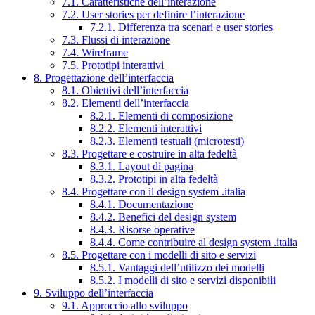
7.1. Caratteristiche dell’interazione
7.2. User stories per definire l’interazione
7.2.1. Differenza tra scenari e user stories
7.3. Flussi di interazione
7.4. Wireframe
7.5. Prototipi interattivi
8. Progettazione dell’interfaccia
8.1. Obiettivi dell’interfaccia
8.2. Elementi dell’interfaccia
8.2.1. Elementi di composizione
8.2.2. Elementi interattivi
8.2.3. Elementi testuali (microtesti)
8.3. Progettare e costruire in alta fedeltà
8.3.1. Layout di pagina
8.3.2. Prototipi in alta fedeltà
8.4. Progettare con il design system .italia
8.4.1. Documentazione
8.4.2. Benefici del design system
8.4.3. Risorse operative
8.4.4. Come contribuire al design system .italia
8.5. Progettare con i modelli di sito e servizi
8.5.1. Vantaggi dell’utilizzo dei modelli
8.5.2. I modelli di sito e servizi disponibili
9. Sviluppo dell’interfaccia
9.1. Approccio allo sviluppo