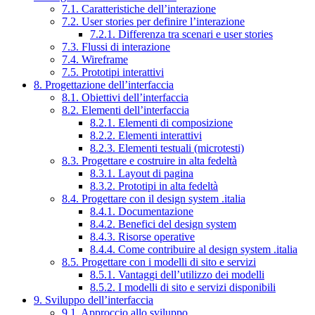
7.1. Caratteristiche dell’interazione
7.2. User stories per definire l’interazione
7.2.1. Differenza tra scenari e user stories
7.3. Flussi di interazione
7.4. Wireframe
7.5. Prototipi interattivi
8. Progettazione dell’interfaccia
8.1. Obiettivi dell’interfaccia
8.2. Elementi dell’interfaccia
8.2.1. Elementi di composizione
8.2.2. Elementi interattivi
8.2.3. Elementi testuali (microtesti)
8.3. Progettare e costruire in alta fedeltà
8.3.1. Layout di pagina
8.3.2. Prototipi in alta fedeltà
8.4. Progettare con il design system .italia
8.4.1. Documentazione
8.4.2. Benefici del design system
8.4.3. Risorse operative
8.4.4. Come contribuire al design system .italia
8.5. Progettare con i modelli di sito e servizi
8.5.1. Vantaggi dell’utilizzo dei modelli
8.5.2. I modelli di sito e servizi disponibili
9. Sviluppo dell’interfaccia
9.1. Approccio allo sviluppo