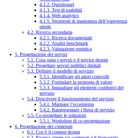
4.1.2. Questionari
4.1.3. Test di usabilità
4.1.4. Web analytics
4.1.5. Strumenti di mappatura dell’esperienza
utente
4.2. Ricerca secondaria
4.2.1. Ricerca documentale
4.2.2. Analisi benchmark
4.2.3. Valutazione euristica
5. Progettazione dei servizi
5.1. Cosa sono i servizi e il service design
5.2. Progettare servizi pubblici digitali
5.3. Definire il modello di servizio
5.3.1. Identificare gli attori coinvolti
5.3.2. Formulare la proposta di valore
5.3.3. Inquadrare gli elementi costitutivi del
servizio
5.4. Descrivere il funzionamento del servizio
5.4.1. Mappare l’ecosistema
5.4.2. Rappresentare i flussi di servizio
5.5. Co-progettare le soluzioni
5.5.1. Workshop di co-progettazione
6. Progettazione dei contenuti
6.1. Cos’è il content design
6.2. Ricerca utente sui contenuti e il linguaggio