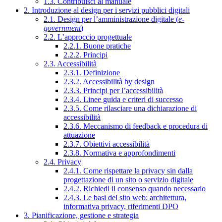
1.3. Contribuisci al manuale
2. Introduzione al design per i servizi pubblici digitali
2.1. Design per l’amministrazione digitale (
e-
government
)
2.2. L’approccio progettuale
2.2.1. Buone pratiche
2.2.2. Principi
2.3. Accessibilità
2.3.1. Definizione
2.3.2. Accessibilità by design
2.3.3. Principi per l’accessibilità
2.3.4. Linee guida e criteri di successo
2.3.5. Come rilasciare una dichiarazione di
accessibilità
2.3.6. Meccanismo di feedback e procedura di
attuazione
2.3.7. Obiettivi accessibilità
2.3.8. Normativa e approfondimenti
2.4. Privacy
2.4.1. Come rispettare la privacy sin dalla
progettazione di un sito o servizio digitale
2.4.2. Richiedi il consenso quando necessario
2.4.3. Le basi del sito web: architettura,
informativa privacy, riferimenti DPO
3. Pianificazione, gestione e strategia