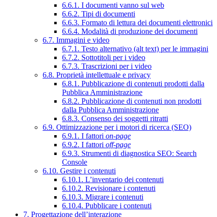
6.6.1. I documenti vanno sul web
6.6.2. Tipi di documenti
6.6.3. Formato di lettura dei documenti elettronici
6.6.4. Modalità di produzione dei documenti
6.7. Immagini e video
6.7.1. Testo alternativo (alt text) per le immagini
6.7.2. Sottotitoli per i video
6.7.3. Trascrizioni per i video
6.8. Proprietà intellettuale e privacy
6.8.1. Pubblicazione di contenuti prodotti dalla
Pubblica Amministrazione
6.8.2. Pubblicazione di contenuti non prodotti
dalla Pubblica Amministrazione
6.8.3. Consenso dei soggetti ritratti
6.9. Ottimizzazione per i motori di ricerca (SEO)
6.9.1. I fattori
on-page
6.9.2. I fattori
off-page
6.9.3. Strumenti di diagnostica SEO: Search
Console
6.10. Gestire i contenuti
6.10.1. L’inventario dei contenuti
6.10.2. Revisionare i contenuti
6.10.3. Migrare i contenuti
6.10.4. Pubblicare i contenuti
7. Progettazione dell’interazione