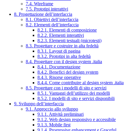
7.4. Wireframe
7.5. Prototipi interattivi
8. Progettazione dell’interfaccia
8.1. Obiettivi dell’interfaccia
8.2. Elementi dell’interfaccia
8.2.1. Elementi di composizione
8.2.2. Elementi interattivi
8.2.3. Elementi testuali (microtesti)
8.3. Progettare e costruire in alta fedeltà
8.3.1. Layout di pagina
8.3.2. Prototipi in alta fedeltà
8.4. Progettare con il design system .italia
8.4.1. Documentazione
8.4.2. Benefici del design system
8.4.3. Risorse operative
8.4.4. Come contribuire al design system .italia
8.5. Progettare con i modelli di sito e servizi
8.5.1. Vantaggi dell’utilizzo dei modelli
8.5.2. I modelli di sito e servizi disponibili
9. Sviluppo dell’interfaccia
9.1. Approccio allo sviluppo
9.1.1. Attività preliminari
9.1.2. Web design responsivo e accessibile
9.1.3. Mobile first
9.1.4. Progressive enhancement e Graceful