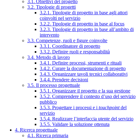
3.1. Obiettivi del progetto
3.2. Tipologie di progetti
3.2.1. Tipologie di progetto in base agli attori
coinvolti nel servizio
3.2.2. Tipologie di progetto in base al focus
3.2.3. Tipologie di progetto in base all’ambito di
intervento
3.3. Competenze, ruoli e figure coinvolte
3.3.1. Coordinatore di progetto
3.3.2. Definire ruoli e responsabilità
3.4. Metodo di lavoro
3.4.1. Definire processi, strumenti e rituali
3.4.2. Curare la documentazione di progetto
3.4.3. Organizzare tavoli tecnici collaborativi
3.4.4. Prendere decisioni
3.5. Il processo progettuale
3.5.1. Organizzare il progetto e la sua gestione
3.5.2. Comprendere il contesto d’uso del servizio
pubblico
3.5.3. Progettare i processi e i
touchpoint
del
servizio
3.5.4. Realizzare l’interfaccia utente del servizio
3.5.5. Validare la soluzione ottenuta
4. Ricerca progettuale
4.1. Ricerca primaria