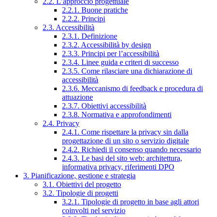
2.2. L’approccio progettuale
2.2.1. Buone pratiche
2.2.2. Principi
2.3. Accessibilità
2.3.1. Definizione
2.3.2. Accessibilità by design
2.3.3. Principi per l’accessibilità
2.3.4. Linee guida e criteri di successo
2.3.5. Come rilasciare una dichiarazione di
accessibilità
2.3.6. Meccanismo di feedback e procedura di
attuazione
2.3.7. Obiettivi accessibilità
2.3.8. Normativa e approfondimenti
2.4. Privacy
2.4.1. Come rispettare la privacy sin dalla
progettazione di un sito o servizio digitale
2.4.2. Richiedi il consenso quando necessario
2.4.3. Le basi del sito web: architettura,
informativa privacy, riferimenti DPO
3. Pianificazione, gestione e strategia
3.1. Obiettivi del progetto
3.2. Tipologie di progetti
3.2.1. Tipologie di progetto in base agli attori
coinvolti nel servizio