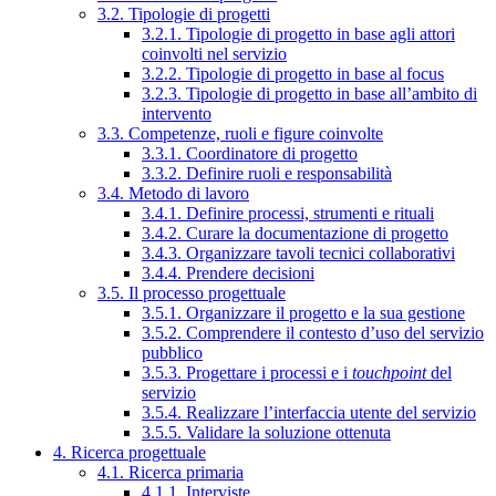
3.2. Tipologie di progetti
3.2.1. Tipologie di progetto in base agli attori
coinvolti nel servizio
3.2.2. Tipologie di progetto in base al focus
3.2.3. Tipologie di progetto in base all’ambito di
intervento
3.3. Competenze, ruoli e figure coinvolte
3.3.1. Coordinatore di progetto
3.3.2. Definire ruoli e responsabilità
3.4. Metodo di lavoro
3.4.1. Definire processi, strumenti e rituali
3.4.2. Curare la documentazione di progetto
3.4.3. Organizzare tavoli tecnici collaborativi
3.4.4. Prendere decisioni
3.5. Il processo progettuale
3.5.1. Organizzare il progetto e la sua gestione
3.5.2. Comprendere il contesto d’uso del servizio
pubblico
3.5.3. Progettare i processi e i
touchpoint
del
servizio
3.5.4. Realizzare l’interfaccia utente del servizio
3.5.5. Validare la soluzione ottenuta
4. Ricerca progettuale
4.1. Ricerca primaria
4.1.1. Interviste