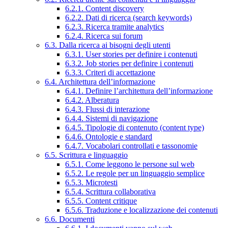
6.2.1. Content discovery
6.2.2. Dati di ricerca (search keywords)
6.2.3. Ricerca tramite analytics
6.2.4. Ricerca sui forum
6.3. Dalla ricerca ai bisogni degli utenti
6.3.1. User stories per definire i contenuti
6.3.2. Job stories per definire i contenuti
6.3.3. Criteri di accettazione
6.4. Architettura dell’informazione
6.4.1. Definire l’architettura dell’informazione
6.4.2. Alberatura
6.4.3. Flussi di interazione
6.4.4. Sistemi di navigazione
6.4.5. Tipologie di contenuto (content type)
6.4.6. Ontologie e standard
6.4.7. Vocabolari controllati e tassonomie
6.5. Scrittura e linguaggio
6.5.1. Come leggono le persone sul web
6.5.2. Le regole per un linguaggio semplice
6.5.3. Microtesti
6.5.4. Scrittura collaborativa
6.5.5. Content critique
6.5.6. Traduzione e localizzazione dei contenuti
6.6. Documenti