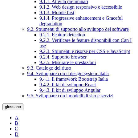
9.1.1. Attività preliminari
9.1.2. Web design responsivo e accessibile
9.1.3. Mobile first
9.1.4. Progressive enhancement e Graceful
degradation
9.2. Strumenti di supporto allo sviluppo del software
9.2.1. Feature detection
9.2.2. Verificare le feature disponibili con Can I
use
9.2.3. Strumenti e risorse per CSS e JavaScript
9.2.4. Supporto browser
9.2.5. Misurare le prestazioni
9.3. Catalogo del riuso
9.4. Sviluppare con il design system .italia
9.4.1. Il framework Bootstrap Italia
9.4.2. Il kit di sviluppo React
9.4.3. Il kit di sviluppo Angular
9.5. Sviluppare con i modelli di sito e servizi
glossario
A
B
C
D