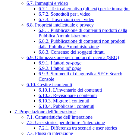
6.7. Immagini e video
6.7.1. Testo alternativo (alt text) per le immagini
6.7.2. Sottotitoli per i video
6.7.3. Trascrizioni per i video
6.8. Proprietà intellettuale e privacy
6.8.1. Pubblicazione di contenuti prodotti dalla
Pubblica Amministrazione
6.8.2. Pubblicazione di contenuti non prodotti
dalla Pubblica Amministrazione
6.8.3. Consenso dei soggetti ritratti
6.9. Ottimizzazione per i motori di ricerca (SEO)
6.9.1. I fattori
on-page
6.9.2. I fattori
off-page
6.9.3. Strumenti di diagnostica SEO: Search
Console
6.10. Gestire i contenuti
6.10.1. L’inventario dei contenuti
6.10.2. Revisionare i contenuti
6.10.3. Migrare i contenuti
6.10.4. Pubblicare i contenuti
7. Progettazione dell’interazione
7.1. Caratteristiche dell’interazione
7.2. User stories per definire l’interazione
7.2.1. Differenza tra scenari e user stories
7.3. Flussi di interazione