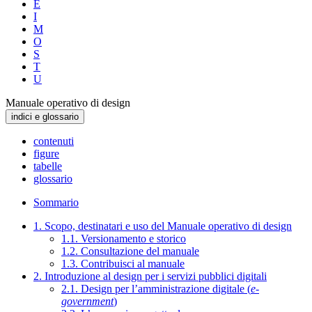
E
I
M
O
S
T
U
Manuale operativo di design
indici e glossario
contenuti
figure
tabelle
glossario
Sommario
1. Scopo, destinatari e uso del Manuale operativo di design
1.1. Versionamento e storico
1.2. Consultazione del manuale
1.3. Contribuisci al manuale
2. Introduzione al design per i servizi pubblici digitali
2.1. Design per l’amministrazione digitale (
e-
government
)