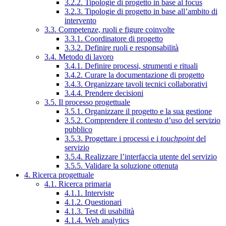
3.2.2. Tipologie di progetto in base al focus
3.2.3. Tipologie di progetto in base all’ambito di
intervento
3.3. Competenze, ruoli e figure coinvolte
3.3.1. Coordinatore di progetto
3.3.2. Definire ruoli e responsabilità
3.4. Metodo di lavoro
3.4.1. Definire processi, strumenti e rituali
3.4.2. Curare la documentazione di progetto
3.4.3. Organizzare tavoli tecnici collaborativi
3.4.4. Prendere decisioni
3.5. Il processo progettuale
3.5.1. Organizzare il progetto e la sua gestione
3.5.2. Comprendere il contesto d’uso del servizio
pubblico
3.5.3. Progettare i processi e i
touchpoint
del
servizio
3.5.4. Realizzare l’interfaccia utente del servizio
3.5.5. Validare la soluzione ottenuta
4. Ricerca progettuale
4.1. Ricerca primaria
4.1.1. Interviste
4.1.2. Questionari
4.1.3. Test di usabilità
4.1.4. Web analytics