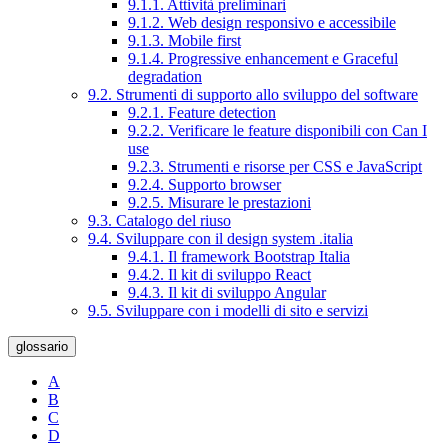
9.1.1. Attività preliminari
9.1.2. Web design responsivo e accessibile
9.1.3. Mobile first
9.1.4. Progressive enhancement e Graceful
degradation
9.2. Strumenti di supporto allo sviluppo del software
9.2.1. Feature detection
9.2.2. Verificare le feature disponibili con Can I
use
9.2.3. Strumenti e risorse per CSS e JavaScript
9.2.4. Supporto browser
9.2.5. Misurare le prestazioni
9.3. Catalogo del riuso
9.4. Sviluppare con il design system .italia
9.4.1. Il framework Bootstrap Italia
9.4.2. Il kit di sviluppo React
9.4.3. Il kit di sviluppo Angular
9.5. Sviluppare con i modelli di sito e servizi
glossario
A
B
C
D