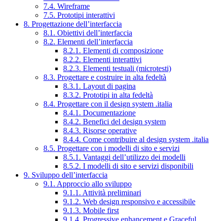
7.4. Wireframe
7.5. Prototipi interattivi
8. Progettazione dell’interfaccia
8.1. Obiettivi dell’interfaccia
8.2. Elementi dell’interfaccia
8.2.1. Elementi di composizione
8.2.2. Elementi interattivi
8.2.3. Elementi testuali (microtesti)
8.3. Progettare e costruire in alta fedeltà
8.3.1. Layout di pagina
8.3.2. Prototipi in alta fedeltà
8.4. Progettare con il design system .italia
8.4.1. Documentazione
8.4.2. Benefici del design system
8.4.3. Risorse operative
8.4.4. Come contribuire al design system .italia
8.5. Progettare con i modelli di sito e servizi
8.5.1. Vantaggi dell’utilizzo dei modelli
8.5.2. I modelli di sito e servizi disponibili
9. Sviluppo dell’interfaccia
9.1. Approccio allo sviluppo
9.1.1. Attività preliminari
9.1.2. Web design responsivo e accessibile
9.1.3. Mobile first
9.1.4. Progressive enhancement e Graceful