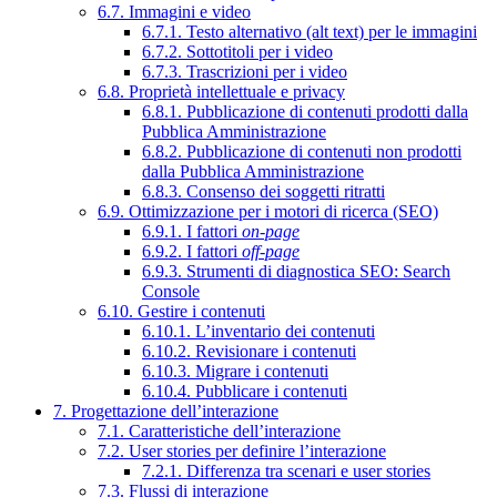
6.7. Immagini e video
6.7.1. Testo alternativo (alt text) per le immagini
6.7.2. Sottotitoli per i video
6.7.3. Trascrizioni per i video
6.8. Proprietà intellettuale e privacy
6.8.1. Pubblicazione di contenuti prodotti dalla
Pubblica Amministrazione
6.8.2. Pubblicazione di contenuti non prodotti
dalla Pubblica Amministrazione
6.8.3. Consenso dei soggetti ritratti
6.9. Ottimizzazione per i motori di ricerca (SEO)
6.9.1. I fattori
on-page
6.9.2. I fattori
off-page
6.9.3. Strumenti di diagnostica SEO: Search
Console
6.10. Gestire i contenuti
6.10.1. L’inventario dei contenuti
6.10.2. Revisionare i contenuti
6.10.3. Migrare i contenuti
6.10.4. Pubblicare i contenuti
7. Progettazione dell’interazione
7.1. Caratteristiche dell’interazione
7.2. User stories per definire l’interazione
7.2.1. Differenza tra scenari e user stories
7.3. Flussi di interazione