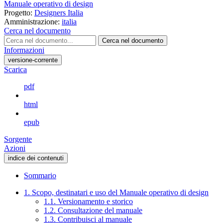
Manuale operativo di design
Progetto:
Designers Italia
Amministrazione:
italia
Cerca nel documento
Cerca nel documento
Informazioni
versione-corrente
Scarica
pdf
html
epub
Sorgente
Azioni
indice dei contenuti
Sommario
1. Scopo, destinatari e uso del Manuale operativo di design
1.1. Versionamento e storico
1.2. Consultazione del manuale
1.3. Contribuisci al manuale