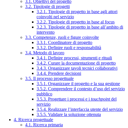
3.1. Obiettivi del progetto
3.2. Tipologie di progetti
3.2.1. Tipologie di progetto in base agli attori
coinvolti nel servizio
3.2.2. Tipologie di progetto in base al focus
3.2.3. Tipologie di progetto in base all’ambito di
intervento
3.3. Competenze, ruoli e figure coinvolte
3.3.1. Coordinatore di progetto
3.3.2. Definire ruoli e responsabilità
3.4. Metodo di lavoro
3.4.1. Definire processi, strumenti e rituali
3.4.2. Curare la documentazione di progetto
3.4.3. Organizzare tavoli tecnici collaborativi
3.4.4. Prendere decisioni
3.5. Il processo progettuale
3.5.1. Organizzare il progetto e la sua gestione
3.5.2. Comprendere il contesto d’uso del servizio
pubblico
3.5.3. Progettare i processi e i
touchpoint
del
servizio
3.5.4. Realizzare l’interfaccia utente del servizio
3.5.5. Validare la soluzione ottenuta
4. Ricerca progettuale
4.1. Ricerca primaria