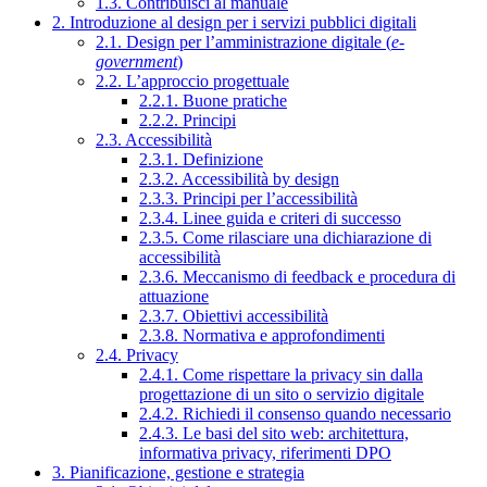
1.3. Contribuisci al manuale
2. Introduzione al design per i servizi pubblici digitali
2.1. Design per l’amministrazione digitale (
e-
government
)
2.2. L’approccio progettuale
2.2.1. Buone pratiche
2.2.2. Principi
2.3. Accessibilità
2.3.1. Definizione
2.3.2. Accessibilità by design
2.3.3. Principi per l’accessibilità
2.3.4. Linee guida e criteri di successo
2.3.5. Come rilasciare una dichiarazione di
accessibilità
2.3.6. Meccanismo di feedback e procedura di
attuazione
2.3.7. Obiettivi accessibilità
2.3.8. Normativa e approfondimenti
2.4. Privacy
2.4.1. Come rispettare la privacy sin dalla
progettazione di un sito o servizio digitale
2.4.2. Richiedi il consenso quando necessario
2.4.3. Le basi del sito web: architettura,
informativa privacy, riferimenti DPO
3. Pianificazione, gestione e strategia