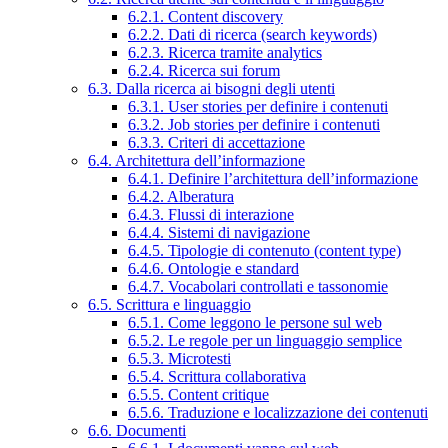
6.2.1. Content discovery
6.2.2. Dati di ricerca (search keywords)
6.2.3. Ricerca tramite analytics
6.2.4. Ricerca sui forum
6.3. Dalla ricerca ai bisogni degli utenti
6.3.1. User stories per definire i contenuti
6.3.2. Job stories per definire i contenuti
6.3.3. Criteri di accettazione
6.4. Architettura dell’informazione
6.4.1. Definire l’architettura dell’informazione
6.4.2. Alberatura
6.4.3. Flussi di interazione
6.4.4. Sistemi di navigazione
6.4.5. Tipologie di contenuto (content type)
6.4.6. Ontologie e standard
6.4.7. Vocabolari controllati e tassonomie
6.5. Scrittura e linguaggio
6.5.1. Come leggono le persone sul web
6.5.2. Le regole per un linguaggio semplice
6.5.3. Microtesti
6.5.4. Scrittura collaborativa
6.5.5. Content critique
6.5.6. Traduzione e localizzazione dei contenuti
6.6. Documenti