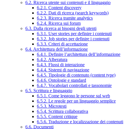
6.2. Ricerca utente sui contenuti e il linguaggio
6.2.1. Content discovery
6.2.2. Dati di ricerca (search keywords)
6.2.3. Ricerca tramite analytics
6.2.4. Ricerca sui forum
6.3. Dalla ricerca ai bisogni degli utenti
6.3.1. User stories per definire i contenuti
6.3.2. Job stories per definire i contenuti
6.3.3. Criteri di accettazione
6.4. Architettura dell’informazione
6.4.1. Definire l’architettura dell’informazione
6.4.2. Alberatura
6.4.3. Flussi di interazione
6.4.4. Sistemi di navigazione
6.4.5. Tipologie di contenuto (content type)
6.4.6. Ontologie e standard
6.4.7. Vocabolari controllati e tassonomie
6.5. Scrittura e linguaggio
6.5.1. Come leggono le persone sul web
6.5.2. Le regole per un linguaggio semplice
6.5.3. Microtesti
6.5.4. Scrittura collaborativa
6.5.5. Content critique
6.5.6. Traduzione e localizzazione dei contenuti
6.6. Documenti