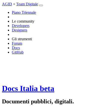
AGID
+
Team Digitale
Piano Triennale
Le community
Developers
Designers
Gli strumenti
Forum
Docs
GitHub
Docs Italia
beta
Documenti pubblici, digitali.