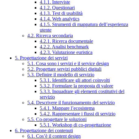
4.1.1. Interviste
4.1.2. Questionari
4.1.3. Test di usabilità
4.1.4. Web analytics
4.1.5. Strumenti di mappatura dell’esperienza
utente
4.2. Ricerca secondaria
4.2.1. Ricerca documentale
4.2.2. Analisi benchmark
4.2.3. Valutazione euristica
5. Progettazione dei servizi
5.1. Cosa sono i servizi e il service design
5.2. Progettare servizi pubblici digitali
5.3. Definire il modello di servizio
5.3.1. Identificare gli attori coinvolti
5.3.2. Formulare la proposta di valore
5.3.3. Inquadrare gli elementi costitutivi del
servizio
5.4. Descrivere il funzionamento del servizio
5.4.1. Mappare l’ecosistema
5.4.2. Rappresentare i flussi di servizio
5.5. Co-progettare le soluzioni
5.5.1. Workshop di co-progettazione
6. Progettazione dei contenuti
6.1. Cos’è il content design