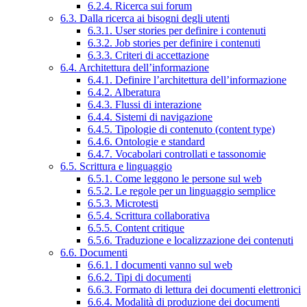
6.2.4. Ricerca sui forum
6.3. Dalla ricerca ai bisogni degli utenti
6.3.1. User stories per definire i contenuti
6.3.2. Job stories per definire i contenuti
6.3.3. Criteri di accettazione
6.4. Architettura dell’informazione
6.4.1. Definire l’architettura dell’informazione
6.4.2. Alberatura
6.4.3. Flussi di interazione
6.4.4. Sistemi di navigazione
6.4.5. Tipologie di contenuto (content type)
6.4.6. Ontologie e standard
6.4.7. Vocabolari controllati e tassonomie
6.5. Scrittura e linguaggio
6.5.1. Come leggono le persone sul web
6.5.2. Le regole per un linguaggio semplice
6.5.3. Microtesti
6.5.4. Scrittura collaborativa
6.5.5. Content critique
6.5.6. Traduzione e localizzazione dei contenuti
6.6. Documenti
6.6.1. I documenti vanno sul web
6.6.2. Tipi di documenti
6.6.3. Formato di lettura dei documenti elettronici
6.6.4. Modalità di produzione dei documenti