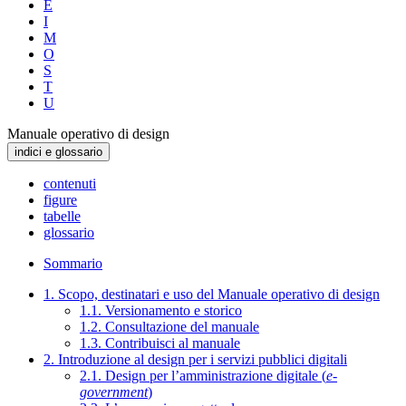
E
I
M
O
S
T
U
Manuale operativo di design
indici e glossario
contenuti
figure
tabelle
glossario
Sommario
1. Scopo, destinatari e uso del Manuale operativo di design
1.1. Versionamento e storico
1.2. Consultazione del manuale
1.3. Contribuisci al manuale
2. Introduzione al design per i servizi pubblici digitali
2.1. Design per l’amministrazione digitale (
e-
government
)