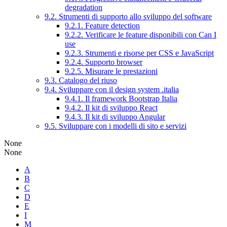
degradation
9.2. Strumenti di supporto allo sviluppo del software
9.2.1. Feature detection
9.2.2. Verificare le feature disponibili con Can I
use
9.2.3. Strumenti e risorse per CSS e JavaScript
9.2.4. Supporto browser
9.2.5. Misurare le prestazioni
9.3. Catalogo del riuso
9.4. Sviluppare con il design system .italia
9.4.1. Il framework Bootstrap Italia
9.4.2. Il kit di sviluppo React
9.4.3. Il kit di sviluppo Angular
9.5. Sviluppare con i modelli di sito e servizi
None
None
A
B
C
D
E
I
M