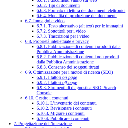
6.6.1. I documenti vanno sul web
6.6.2. Tipi di documenti
6.6.3. Formato di lettura dei documenti elettronici
6.6.4. Modalità di produzione dei documenti
6.7. Immagini e video
6.7.1. Testo alternativo (alt text) per le immagini
6.7.2. Sottotitoli per i video
6.7.3. Trascrizioni per i video
6.8. Proprietà intellettuale e privacy
6.8.1. Pubblicazione di contenuti prodotti dalla
Pubblica Amministrazione
6.8.2. Pubblicazione di contenuti non prodotti
dalla Pubblica Amministrazione
6.8.3. Consenso dei soggetti ritratti
6.9. Ottimizzazione per i motori di ricerca (SEO)
6.9.1. I fattori
on-page
6.9.2. I fattori
off-page
6.9.3. Strumenti di diagnostica SEO: Search
Console
6.10. Gestire i contenuti
6.10.1. L’inventario dei contenuti
6.10.2. Revisionare i contenuti
6.10.3. Migrare i contenuti
6.10.4. Pubblicare i contenuti
7. Progettazione dell’interazione