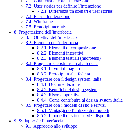
7.1. Caratteristiche dell’interazione
7.2. User stories per definire l’interazione
7.2.1. Differenza tra scenari e user stories
7.3. Flussi di interazione
7.4. Wireframe
7.5. Prototipi interattivi
8. Progettazione dell’interfaccia
8.1. Obiettivi dell’interfaccia
8.2. Elementi dell’interfaccia
8.2.1. Elementi di composizione
8.2.2. Elementi interattivi
8.2.3. Elementi testuali (microtesti)
8.3. Progettare e costruire in alta fedeltà
8.3.1. Layout di pagina
8.3.2. Prototipi in alta fedeltà
8.4. Progettare con il design system .italia
8.4.1. Documentazione
8.4.2. Benefici del design system
8.4.3. Risorse operative
8.4.4. Come contribuire al design system .italia
8.5. Progettare con i modelli di sito e servizi
8.5.1. Vantaggi dell’utilizzo dei modelli
8.5.2. I modelli di sito e servizi disponibili
9. Sviluppo dell’interfaccia
9.1. Approccio allo sviluppo