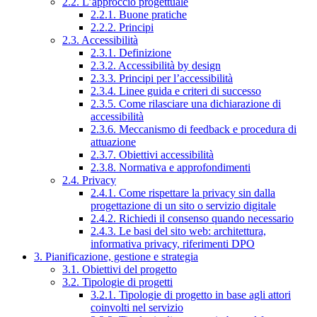
2.2. L’approccio progettuale
2.2.1. Buone pratiche
2.2.2. Principi
2.3. Accessibilità
2.3.1. Definizione
2.3.2. Accessibilità by design
2.3.3. Principi per l’accessibilità
2.3.4. Linee guida e criteri di successo
2.3.5. Come rilasciare una dichiarazione di
accessibilità
2.3.6. Meccanismo di feedback e procedura di
attuazione
2.3.7. Obiettivi accessibilità
2.3.8. Normativa e approfondimenti
2.4. Privacy
2.4.1. Come rispettare la privacy sin dalla
progettazione di un sito o servizio digitale
2.4.2. Richiedi il consenso quando necessario
2.4.3. Le basi del sito web: architettura,
informativa privacy, riferimenti DPO
3. Pianificazione, gestione e strategia
3.1. Obiettivi del progetto
3.2. Tipologie di progetti
3.2.1. Tipologie di progetto in base agli attori
coinvolti nel servizio