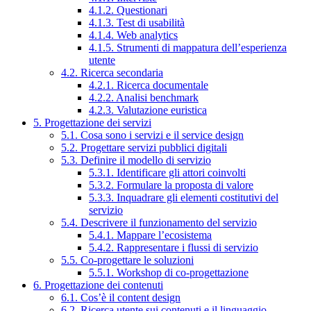
4.1.2. Questionari
4.1.3. Test di usabilità
4.1.4. Web analytics
4.1.5. Strumenti di mappatura dell’esperienza
utente
4.2. Ricerca secondaria
4.2.1. Ricerca documentale
4.2.2. Analisi benchmark
4.2.3. Valutazione euristica
5. Progettazione dei servizi
5.1. Cosa sono i servizi e il service design
5.2. Progettare servizi pubblici digitali
5.3. Definire il modello di servizio
5.3.1. Identificare gli attori coinvolti
5.3.2. Formulare la proposta di valore
5.3.3. Inquadrare gli elementi costitutivi del
servizio
5.4. Descrivere il funzionamento del servizio
5.4.1. Mappare l’ecosistema
5.4.2. Rappresentare i flussi di servizio
5.5. Co-progettare le soluzioni
5.5.1. Workshop di co-progettazione
6. Progettazione dei contenuti
6.1. Cos’è il content design
6.2. Ricerca utente sui contenuti e il linguaggio