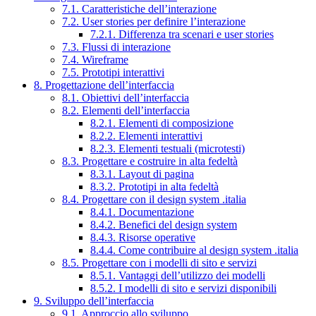
7.1. Caratteristiche dell’interazione
7.2. User stories per definire l’interazione
7.2.1. Differenza tra scenari e user stories
7.3. Flussi di interazione
7.4. Wireframe
7.5. Prototipi interattivi
8. Progettazione dell’interfaccia
8.1. Obiettivi dell’interfaccia
8.2. Elementi dell’interfaccia
8.2.1. Elementi di composizione
8.2.2. Elementi interattivi
8.2.3. Elementi testuali (microtesti)
8.3. Progettare e costruire in alta fedeltà
8.3.1. Layout di pagina
8.3.2. Prototipi in alta fedeltà
8.4. Progettare con il design system .italia
8.4.1. Documentazione
8.4.2. Benefici del design system
8.4.3. Risorse operative
8.4.4. Come contribuire al design system .italia
8.5. Progettare con i modelli di sito e servizi
8.5.1. Vantaggi dell’utilizzo dei modelli
8.5.2. I modelli di sito e servizi disponibili
9. Sviluppo dell’interfaccia
9.1. Approccio allo sviluppo