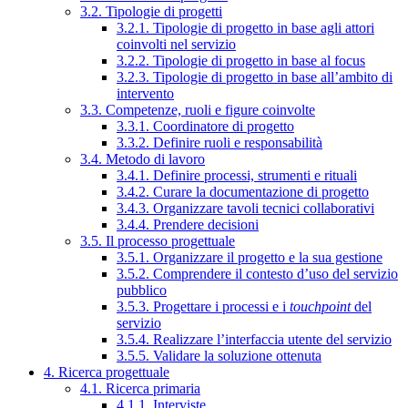
3.2. Tipologie di progetti
3.2.1. Tipologie di progetto in base agli attori
coinvolti nel servizio
3.2.2. Tipologie di progetto in base al focus
3.2.3. Tipologie di progetto in base all’ambito di
intervento
3.3. Competenze, ruoli e figure coinvolte
3.3.1. Coordinatore di progetto
3.3.2. Definire ruoli e responsabilità
3.4. Metodo di lavoro
3.4.1. Definire processi, strumenti e rituali
3.4.2. Curare la documentazione di progetto
3.4.3. Organizzare tavoli tecnici collaborativi
3.4.4. Prendere decisioni
3.5. Il processo progettuale
3.5.1. Organizzare il progetto e la sua gestione
3.5.2. Comprendere il contesto d’uso del servizio
pubblico
3.5.3. Progettare i processi e i
touchpoint
del
servizio
3.5.4. Realizzare l’interfaccia utente del servizio
3.5.5. Validare la soluzione ottenuta
4. Ricerca progettuale
4.1. Ricerca primaria
4.1.1. Interviste