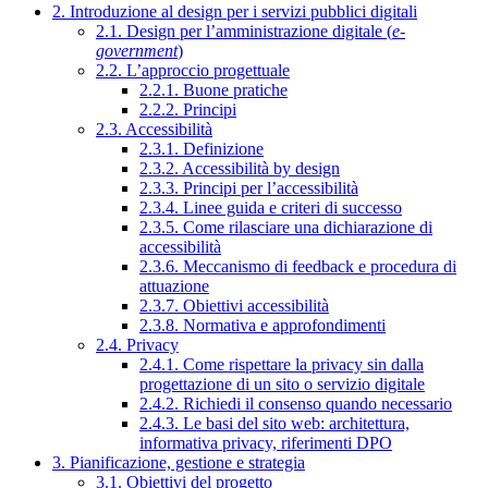
2. Introduzione al design per i servizi pubblici digitali
2.1. Design per l’amministrazione digitale (
e-
government
)
2.2. L’approccio progettuale
2.2.1. Buone pratiche
2.2.2. Principi
2.3. Accessibilità
2.3.1. Definizione
2.3.2. Accessibilità by design
2.3.3. Principi per l’accessibilità
2.3.4. Linee guida e criteri di successo
2.3.5. Come rilasciare una dichiarazione di
accessibilità
2.3.6. Meccanismo di feedback e procedura di
attuazione
2.3.7. Obiettivi accessibilità
2.3.8. Normativa e approfondimenti
2.4. Privacy
2.4.1. Come rispettare la privacy sin dalla
progettazione di un sito o servizio digitale
2.4.2. Richiedi il consenso quando necessario
2.4.3. Le basi del sito web: architettura,
informativa privacy, riferimenti DPO
3. Pianificazione, gestione e strategia
3.1. Obiettivi del progetto