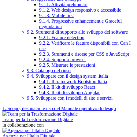
9.1.1. Attività preliminari
9.1.2. Web design responsivo e accessibile
9.1.3. Mobile first
9.1.4. Progressive enhancement e Graceful
degradation
9.2. Strumenti di supporto allo sviluppo del software
9.2.1. Feature detection
9.2.2. Verificare le feature disponibili con Can I
use
9.2.3. Strumenti e risorse per CSS e JavaScript
9.2.4. Supporto browser
9.2.5. Misurare le prestazioni
9.3. Catalogo del riuso
9.4. Sviluppare con il design system .italia
9.4.1. Il framework Bootstrap Italia
9.4.2. Il kit di sviluppo React
9.4.3. Il kit di sviluppo Angular
9.5. Sviluppare con i modelli di sito e servizi
1. Scopo, destinatari e uso del Manuale operativo di design
Team per la Trasformazione Digitale
in collaborazione con
Agenzia per l'Italia Digitale