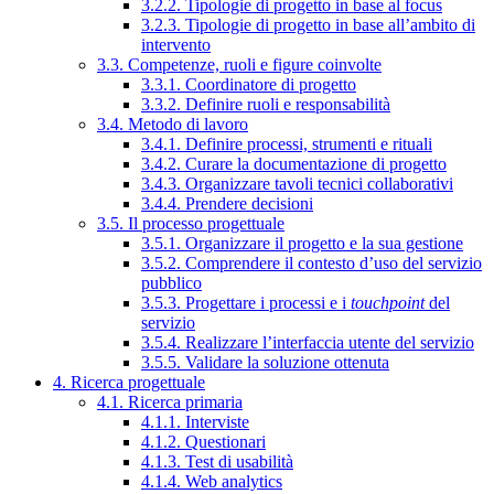
3.2.2. Tipologie di progetto in base al focus
3.2.3. Tipologie di progetto in base all’ambito di
intervento
3.3. Competenze, ruoli e figure coinvolte
3.3.1. Coordinatore di progetto
3.3.2. Definire ruoli e responsabilità
3.4. Metodo di lavoro
3.4.1. Definire processi, strumenti e rituali
3.4.2. Curare la documentazione di progetto
3.4.3. Organizzare tavoli tecnici collaborativi
3.4.4. Prendere decisioni
3.5. Il processo progettuale
3.5.1. Organizzare il progetto e la sua gestione
3.5.2. Comprendere il contesto d’uso del servizio
pubblico
3.5.3. Progettare i processi e i
touchpoint
del
servizio
3.5.4. Realizzare l’interfaccia utente del servizio
3.5.5. Validare la soluzione ottenuta
4. Ricerca progettuale
4.1. Ricerca primaria
4.1.1. Interviste
4.1.2. Questionari
4.1.3. Test di usabilità
4.1.4. Web analytics