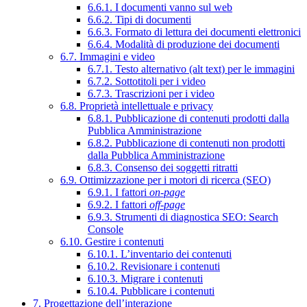
6.6.1. I documenti vanno sul web
6.6.2. Tipi di documenti
6.6.3. Formato di lettura dei documenti elettronici
6.6.4. Modalità di produzione dei documenti
6.7. Immagini e video
6.7.1. Testo alternativo (alt text) per le immagini
6.7.2. Sottotitoli per i video
6.7.3. Trascrizioni per i video
6.8. Proprietà intellettuale e privacy
6.8.1. Pubblicazione di contenuti prodotti dalla
Pubblica Amministrazione
6.8.2. Pubblicazione di contenuti non prodotti
dalla Pubblica Amministrazione
6.8.3. Consenso dei soggetti ritratti
6.9. Ottimizzazione per i motori di ricerca (SEO)
6.9.1. I fattori
on-page
6.9.2. I fattori
off-page
6.9.3. Strumenti di diagnostica SEO: Search
Console
6.10. Gestire i contenuti
6.10.1. L’inventario dei contenuti
6.10.2. Revisionare i contenuti
6.10.3. Migrare i contenuti
6.10.4. Pubblicare i contenuti
7. Progettazione dell’interazione