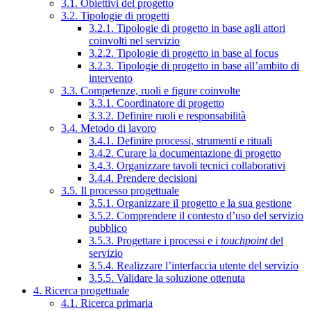
3.1. Obiettivi del progetto
3.2. Tipologie di progetti
3.2.1. Tipologie di progetto in base agli attori
coinvolti nel servizio
3.2.2. Tipologie di progetto in base al focus
3.2.3. Tipologie di progetto in base all’ambito di
intervento
3.3. Competenze, ruoli e figure coinvolte
3.3.1. Coordinatore di progetto
3.3.2. Definire ruoli e responsabilità
3.4. Metodo di lavoro
3.4.1. Definire processi, strumenti e rituali
3.4.2. Curare la documentazione di progetto
3.4.3. Organizzare tavoli tecnici collaborativi
3.4.4. Prendere decisioni
3.5. Il processo progettuale
3.5.1. Organizzare il progetto e la sua gestione
3.5.2. Comprendere il contesto d’uso del servizio
pubblico
3.5.3. Progettare i processi e i
touchpoint
del
servizio
3.5.4. Realizzare l’interfaccia utente del servizio
3.5.5. Validare la soluzione ottenuta
4. Ricerca progettuale
4.1. Ricerca primaria