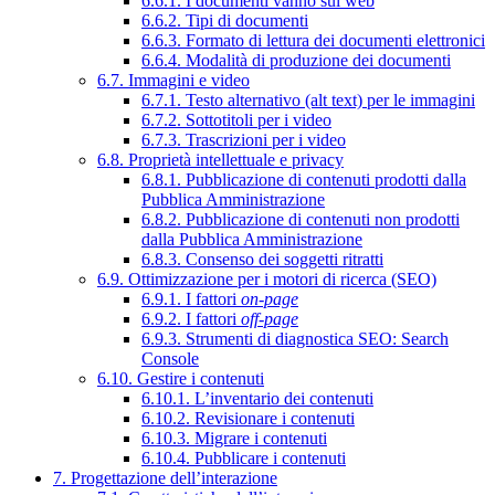
6.6.1. I documenti vanno sul web
6.6.2. Tipi di documenti
6.6.3. Formato di lettura dei documenti elettronici
6.6.4. Modalità di produzione dei documenti
6.7. Immagini e video
6.7.1. Testo alternativo (alt text) per le immagini
6.7.2. Sottotitoli per i video
6.7.3. Trascrizioni per i video
6.8. Proprietà intellettuale e privacy
6.8.1. Pubblicazione di contenuti prodotti dalla
Pubblica Amministrazione
6.8.2. Pubblicazione di contenuti non prodotti
dalla Pubblica Amministrazione
6.8.3. Consenso dei soggetti ritratti
6.9. Ottimizzazione per i motori di ricerca (SEO)
6.9.1. I fattori
on-page
6.9.2. I fattori
off-page
6.9.3. Strumenti di diagnostica SEO: Search
Console
6.10. Gestire i contenuti
6.10.1. L’inventario dei contenuti
6.10.2. Revisionare i contenuti
6.10.3. Migrare i contenuti
6.10.4. Pubblicare i contenuti
7. Progettazione dell’interazione