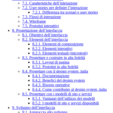
7.1. Caratteristiche dell’interazione
7.2. User stories per definire l’interazione
7.2.1. Differenza tra scenari e user stories
7.3. Flussi di interazione
7.4. Wireframe
7.5. Prototipi interattivi
8. Progettazione dell’interfaccia
8.1. Obiettivi dell’interfaccia
8.2. Elementi dell’interfaccia
8.2.1. Elementi di composizione
8.2.2. Elementi interattivi
8.2.3. Elementi testuali (microtesti)
8.3. Progettare e costruire in alta fedeltà
8.3.1. Layout di pagina
8.3.2. Prototipi in alta fedeltà
8.4. Progettare con il design system .italia
8.4.1. Documentazione
8.4.2. Benefici del design system
8.4.3. Risorse operative
8.4.4. Come contribuire al design system .italia
8.5. Progettare con i modelli di sito e servizi
8.5.1. Vantaggi dell’utilizzo dei modelli
8.5.2. I modelli di sito e servizi disponibili
9. Sviluppo dell’interfaccia
9.1. Approccio allo sviluppo