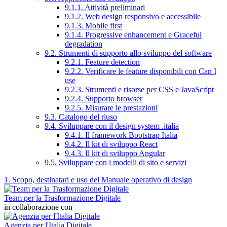
9.1.1. Attività preliminari
9.1.2. Web design responsivo e accessibile
9.1.3. Mobile first
9.1.4. Progressive enhancement e Graceful
degradation
9.2. Strumenti di supporto allo sviluppo del software
9.2.1. Feature detection
9.2.2. Verificare le feature disponibili con Can I
use
9.2.3. Strumenti e risorse per CSS e JavaScript
9.2.4. Supporto browser
9.2.5. Misurare le prestazioni
9.3. Catalogo del riuso
9.4. Sviluppare con il design system .italia
9.4.1. Il framework Bootstrap Italia
9.4.2. Il kit di sviluppo React
9.4.3. Il kit di sviluppo Angular
9.5. Sviluppare con i modelli di sito e servizi
1. Scopo, destinatari e uso del Manuale operativo di design
Team per la Trasformazione Digitale
in collaborazione con
Agenzia per l'Italia Digitale