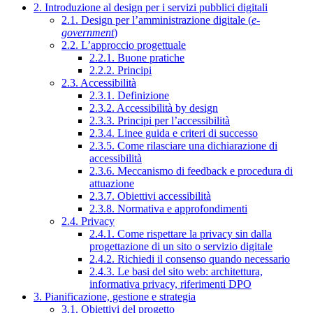
2. Introduzione al design per i servizi pubblici digitali
2.1. Design per l’amministrazione digitale (
e-
government
)
2.2. L’approccio progettuale
2.2.1. Buone pratiche
2.2.2. Principi
2.3. Accessibilità
2.3.1. Definizione
2.3.2. Accessibilità by design
2.3.3. Principi per l’accessibilità
2.3.4. Linee guida e criteri di successo
2.3.5. Come rilasciare una dichiarazione di
accessibilità
2.3.6. Meccanismo di feedback e procedura di
attuazione
2.3.7. Obiettivi accessibilità
2.3.8. Normativa e approfondimenti
2.4. Privacy
2.4.1. Come rispettare la privacy sin dalla
progettazione di un sito o servizio digitale
2.4.2. Richiedi il consenso quando necessario
2.4.3. Le basi del sito web: architettura,
informativa privacy, riferimenti DPO
3. Pianificazione, gestione e strategia
3.1. Obiettivi del progetto