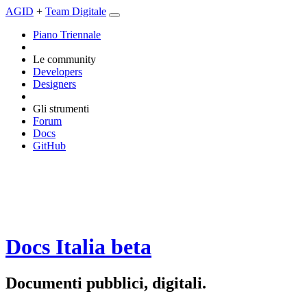
AGID
+
Team Digitale
Piano Triennale
Le community
Developers
Designers
Gli strumenti
Forum
Docs
GitHub
Docs Italia
beta
Documenti pubblici, digitali.