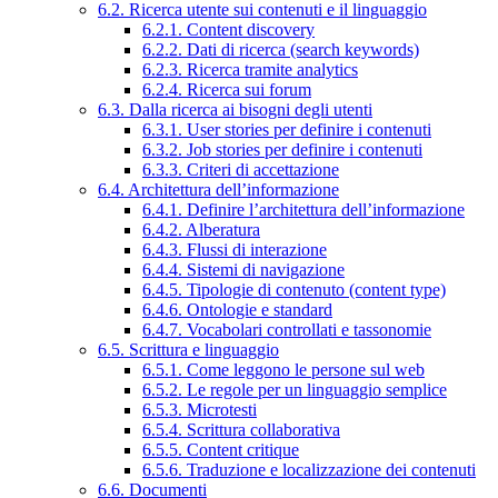
6.2. Ricerca utente sui contenuti e il linguaggio
6.2.1. Content discovery
6.2.2. Dati di ricerca (search keywords)
6.2.3. Ricerca tramite analytics
6.2.4. Ricerca sui forum
6.3. Dalla ricerca ai bisogni degli utenti
6.3.1. User stories per definire i contenuti
6.3.2. Job stories per definire i contenuti
6.3.3. Criteri di accettazione
6.4. Architettura dell’informazione
6.4.1. Definire l’architettura dell’informazione
6.4.2. Alberatura
6.4.3. Flussi di interazione
6.4.4. Sistemi di navigazione
6.4.5. Tipologie di contenuto (content type)
6.4.6. Ontologie e standard
6.4.7. Vocabolari controllati e tassonomie
6.5. Scrittura e linguaggio
6.5.1. Come leggono le persone sul web
6.5.2. Le regole per un linguaggio semplice
6.5.3. Microtesti
6.5.4. Scrittura collaborativa
6.5.5. Content critique
6.5.6. Traduzione e localizzazione dei contenuti
6.6. Documenti