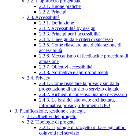
2.2. L’approccio progettuale
2.2.1. Buone pratiche
2.2.2. Principi
2.3. Accessibilità
2.3.1. Definizione
2.3.2. Accessibilità by design
2.3.3. Principi per l’accessibilità
2.3.4. Linee guida e criteri di successo
2.3.5. Come rilasciare una dichiarazione di
accessibilità
2.3.6. Meccanismo di feedback e procedura di
attuazione
2.3.7. Obiettivi accessibilità
2.3.8. Normativa e approfondimenti
2.4. Privacy
2.4.1. Come rispettare la privacy sin dalla
progettazione di un sito o servizio digitale
2.4.2. Richiedi il consenso quando necessario
2.4.3. Le basi del sito web: architettura,
informativa privacy, riferimenti DPO
3. Pianificazione, gestione e strategia
3.1. Obiettivi del progetto
3.2. Tipologie di progetti
3.2.1. Tipologie di progetto in base agli attori
coinvolti nel servizio