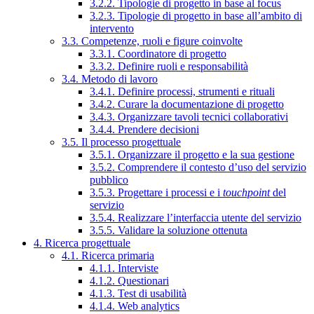
3.2.2. Tipologie di progetto in base al focus
3.2.3. Tipologie di progetto in base all’ambito di
intervento
3.3. Competenze, ruoli e figure coinvolte
3.3.1. Coordinatore di progetto
3.3.2. Definire ruoli e responsabilità
3.4. Metodo di lavoro
3.4.1. Definire processi, strumenti e rituali
3.4.2. Curare la documentazione di progetto
3.4.3. Organizzare tavoli tecnici collaborativi
3.4.4. Prendere decisioni
3.5. Il processo progettuale
3.5.1. Organizzare il progetto e la sua gestione
3.5.2. Comprendere il contesto d’uso del servizio
pubblico
3.5.3. Progettare i processi e i
touchpoint
del
servizio
3.5.4. Realizzare l’interfaccia utente del servizio
3.5.5. Validare la soluzione ottenuta
4. Ricerca progettuale
4.1. Ricerca primaria
4.1.1. Interviste
4.1.2. Questionari
4.1.3. Test di usabilità
4.1.4. Web analytics