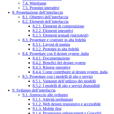
7.4. Wireframe
7.5. Prototipi interattivi
8. Progettazione dell’interfaccia
8.1. Obiettivi dell’interfaccia
8.2. Elementi dell’interfaccia
8.2.1. Elementi di composizione
8.2.2. Elementi interattivi
8.2.3. Elementi testuali (microtesti)
8.3. Progettare e costruire in alta fedeltà
8.3.1. Layout di pagina
8.3.2. Prototipi in alta fedeltà
8.4. Progettare con il design system .italia
8.4.1. Documentazione
8.4.2. Benefici del design system
8.4.3. Risorse operative
8.4.4. Come contribuire al design system .italia
8.5. Progettare con i modelli di sito e servizi
8.5.1. Vantaggi dell’utilizzo dei modelli
8.5.2. I modelli di sito e servizi disponibili
9. Sviluppo dell’interfaccia
9.1. Approccio allo sviluppo
9.1.1. Attività preliminari
9.1.2. Web design responsivo e accessibile
9.1.3. Mobile first
9.1.4. Progressive enhancement e Graceful