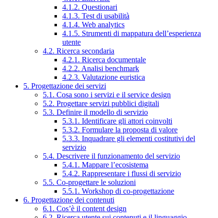
4.1.2. Questionari
4.1.3. Test di usabilità
4.1.4. Web analytics
4.1.5. Strumenti di mappatura dell’esperienza
utente
4.2. Ricerca secondaria
4.2.1. Ricerca documentale
4.2.2. Analisi benchmark
4.2.3. Valutazione euristica
5. Progettazione dei servizi
5.1. Cosa sono i servizi e il service design
5.2. Progettare servizi pubblici digitali
5.3. Definire il modello di servizio
5.3.1. Identificare gli attori coinvolti
5.3.2. Formulare la proposta di valore
5.3.3. Inquadrare gli elementi costitutivi del
servizio
5.4. Descrivere il funzionamento del servizio
5.4.1. Mappare l’ecosistema
5.4.2. Rappresentare i flussi di servizio
5.5. Co-progettare le soluzioni
5.5.1. Workshop di co-progettazione
6. Progettazione dei contenuti
6.1. Cos’è il content design
6.2. Ricerca utente sui contenuti e il linguaggio