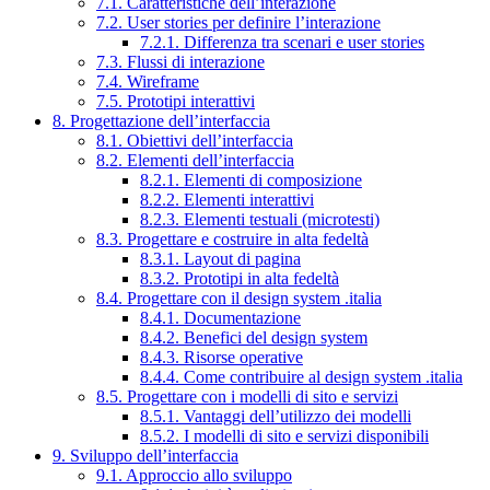
7.1. Caratteristiche dell’interazione
7.2. User stories per definire l’interazione
7.2.1. Differenza tra scenari e user stories
7.3. Flussi di interazione
7.4. Wireframe
7.5. Prototipi interattivi
8. Progettazione dell’interfaccia
8.1. Obiettivi dell’interfaccia
8.2. Elementi dell’interfaccia
8.2.1. Elementi di composizione
8.2.2. Elementi interattivi
8.2.3. Elementi testuali (microtesti)
8.3. Progettare e costruire in alta fedeltà
8.3.1. Layout di pagina
8.3.2. Prototipi in alta fedeltà
8.4. Progettare con il design system .italia
8.4.1. Documentazione
8.4.2. Benefici del design system
8.4.3. Risorse operative
8.4.4. Come contribuire al design system .italia
8.5. Progettare con i modelli di sito e servizi
8.5.1. Vantaggi dell’utilizzo dei modelli
8.5.2. I modelli di sito e servizi disponibili
9. Sviluppo dell’interfaccia
9.1. Approccio allo sviluppo