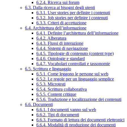
6.2.4. Ricerca sui forum
6.3. Dalla ricerca ai bisogni degli utenti
6.3.1. User stories per definire i contenuti
6.3.2. Job stories per definire i contenuti
6.3.3. Criteri di accettazione
6.4. Architettura dell’informazione
6.4.1. Definire l’architettura dell’informazione
6.4.2. Alberatura
6.4.3. Flussi di interazione
6.4.4. Sistemi di navigazione
6.4.5. Tipologie di contenuto (content type)
6.4.6. Ontologie e standard
6.4.7. Vocabolari controllati e tassonomie
6.5. Scrittura e linguaggio
6.5.1. Come leggono le persone sul web
6.5.2. Le regole per un linguaggio semplice
6.5.3. Microtesti
6.5.4. Scrittura collaborativa
6.5.5. Content critique
6.5.6. Traduzione e localizzazione dei contenuti
6.6. Documenti
6.6.1. I documenti vanno sul web
6.6.2. Tipi di documenti
6.6.3. Formato di lettura dei documenti elettronici
6.6.4. Modalità di produzione dei documenti