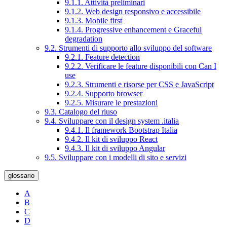
9.1.1. Attività preliminari
9.1.2. Web design responsivo e accessibile
9.1.3. Mobile first
9.1.4. Progressive enhancement e Graceful
degradation
9.2. Strumenti di supporto allo sviluppo del software
9.2.1. Feature detection
9.2.2. Verificare le feature disponibili con Can I
use
9.2.3. Strumenti e risorse per CSS e JavaScript
9.2.4. Supporto browser
9.2.5. Misurare le prestazioni
9.3. Catalogo del riuso
9.4. Sviluppare con il design system .italia
9.4.1. Il framework Bootstrap Italia
9.4.2. Il kit di sviluppo React
9.4.3. Il kit di sviluppo Angular
9.5. Sviluppare con i modelli di sito e servizi
glossario
A
B
C
D