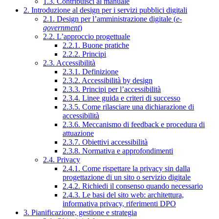
1.3. Contribuisci al manuale
2. Introduzione al design per i servizi pubblici digitali
2.1. Design per l’amministrazione digitale (
e-
government
)
2.2. L’approccio progettuale
2.2.1. Buone pratiche
2.2.2. Principi
2.3. Accessibilità
2.3.1. Definizione
2.3.2. Accessibilità by design
2.3.3. Principi per l’accessibilità
2.3.4. Linee guida e criteri di successo
2.3.5. Come rilasciare una dichiarazione di
accessibilità
2.3.6. Meccanismo di feedback e procedura di
attuazione
2.3.7. Obiettivi accessibilità
2.3.8. Normativa e approfondimenti
2.4. Privacy
2.4.1. Come rispettare la privacy sin dalla
progettazione di un sito o servizio digitale
2.4.2. Richiedi il consenso quando necessario
2.4.3. Le basi del sito web: architettura,
informativa privacy, riferimenti DPO
3. Pianificazione, gestione e strategia