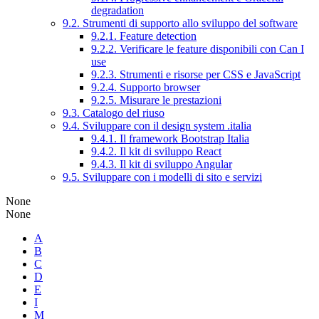
degradation
9.2. Strumenti di supporto allo sviluppo del software
9.2.1. Feature detection
9.2.2. Verificare le feature disponibili con Can I
use
9.2.3. Strumenti e risorse per CSS e JavaScript
9.2.4. Supporto browser
9.2.5. Misurare le prestazioni
9.3. Catalogo del riuso
9.4. Sviluppare con il design system .italia
9.4.1. Il framework Bootstrap Italia
9.4.2. Il kit di sviluppo React
9.4.3. Il kit di sviluppo Angular
9.5. Sviluppare con i modelli di sito e servizi
None
None
A
B
C
D
E
I
M