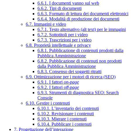
6.6.1. I documenti vanno sul web
6.6.2. Tipi di documenti
6.6.3. Formato di lettura dei documenti elettronici
6.6.4. Modalità di produzione dei documenti
6.7. Immagini e video
6.7.1. Testo alternativo (alt text) per le immagini
6.7.2. Sottotitoli per i video
6.7.3. Trascrizioni per i video
6.8. Proprietà intellettuale e privacy
6.8.1. Pubblicazione di contenuti prodotti dalla
Pubblica Amministrazione
6.8.2. Pubblicazione di contenuti non prodotti
dalla Pubblica Amministrazione
6.8.3. Consenso dei soggetti ritratti
6.9. Ottimizzazione per i motori di ricerca (SEO)
6.9.1. I fattori
on-page
6.9.2. I fattori
off-page
6.9.3. Strumenti di diagnostica SEO: Search
Console
6.10. Gestire i contenuti
6.10.1. L’inventario dei contenuti
6.10.2. Revisionare i contenuti
6.10.3. Migrare i contenuti
6.10.4. Pubblicare i contenuti
7. Progettazione dell’interazione