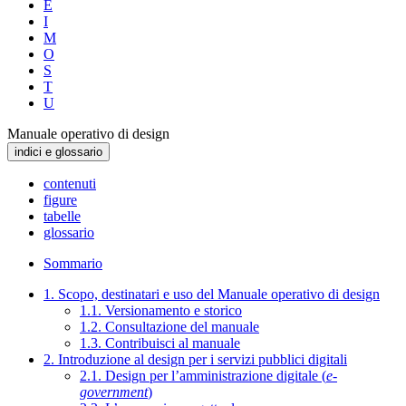
E
I
M
O
S
T
U
Manuale operativo di design
indici e glossario
contenuti
figure
tabelle
glossario
Sommario
1. Scopo, destinatari e uso del Manuale operativo di design
1.1. Versionamento e storico
1.2. Consultazione del manuale
1.3. Contribuisci al manuale
2. Introduzione al design per i servizi pubblici digitali
2.1. Design per l’amministrazione digitale (
e-
government
)