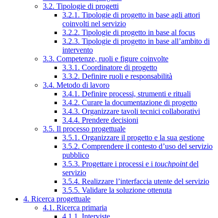
3.2. Tipologie di progetti
3.2.1. Tipologie di progetto in base agli attori
coinvolti nel servizio
3.2.2. Tipologie di progetto in base al focus
3.2.3. Tipologie di progetto in base all’ambito di
intervento
3.3. Competenze, ruoli e figure coinvolte
3.3.1. Coordinatore di progetto
3.3.2. Definire ruoli e responsabilità
3.4. Metodo di lavoro
3.4.1. Definire processi, strumenti e rituali
3.4.2. Curare la documentazione di progetto
3.4.3. Organizzare tavoli tecnici collaborativi
3.4.4. Prendere decisioni
3.5. Il processo progettuale
3.5.1. Organizzare il progetto e la sua gestione
3.5.2. Comprendere il contesto d’uso del servizio
pubblico
3.5.3. Progettare i processi e i
touchpoint
del
servizio
3.5.4. Realizzare l’interfaccia utente del servizio
3.5.5. Validare la soluzione ottenuta
4. Ricerca progettuale
4.1. Ricerca primaria
4.1.1. Interviste