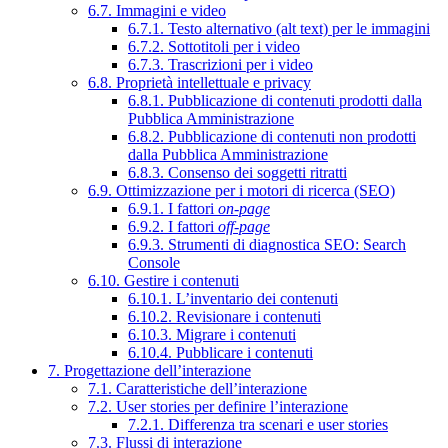
6.7. Immagini e video
6.7.1. Testo alternativo (alt text) per le immagini
6.7.2. Sottotitoli per i video
6.7.3. Trascrizioni per i video
6.8. Proprietà intellettuale e privacy
6.8.1. Pubblicazione di contenuti prodotti dalla
Pubblica Amministrazione
6.8.2. Pubblicazione di contenuti non prodotti
dalla Pubblica Amministrazione
6.8.3. Consenso dei soggetti ritratti
6.9. Ottimizzazione per i motori di ricerca (SEO)
6.9.1. I fattori
on-page
6.9.2. I fattori
off-page
6.9.3. Strumenti di diagnostica SEO: Search
Console
6.10. Gestire i contenuti
6.10.1. L’inventario dei contenuti
6.10.2. Revisionare i contenuti
6.10.3. Migrare i contenuti
6.10.4. Pubblicare i contenuti
7. Progettazione dell’interazione
7.1. Caratteristiche dell’interazione
7.2. User stories per definire l’interazione
7.2.1. Differenza tra scenari e user stories
7.3. Flussi di interazione