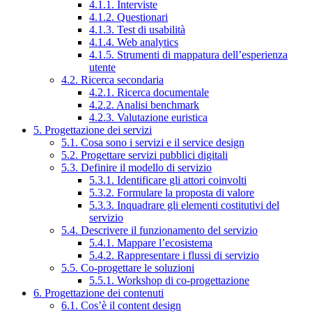
4.1.1. Interviste
4.1.2. Questionari
4.1.3. Test di usabilità
4.1.4. Web analytics
4.1.5. Strumenti di mappatura dell’esperienza
utente
4.2. Ricerca secondaria
4.2.1. Ricerca documentale
4.2.2. Analisi benchmark
4.2.3. Valutazione euristica
5. Progettazione dei servizi
5.1. Cosa sono i servizi e il service design
5.2. Progettare servizi pubblici digitali
5.3. Definire il modello di servizio
5.3.1. Identificare gli attori coinvolti
5.3.2. Formulare la proposta di valore
5.3.3. Inquadrare gli elementi costitutivi del
servizio
5.4. Descrivere il funzionamento del servizio
5.4.1. Mappare l’ecosistema
5.4.2. Rappresentare i flussi di servizio
5.5. Co-progettare le soluzioni
5.5.1. Workshop di co-progettazione
6. Progettazione dei contenuti
6.1. Cos’è il content design