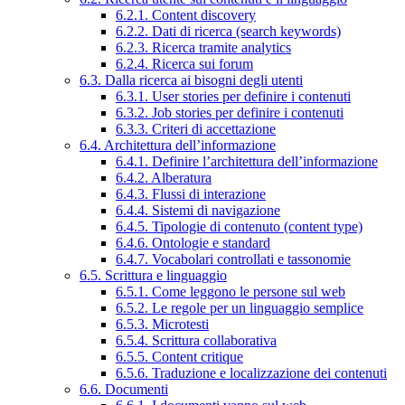
6.2.1. Content discovery
6.2.2. Dati di ricerca (search keywords)
6.2.3. Ricerca tramite analytics
6.2.4. Ricerca sui forum
6.3. Dalla ricerca ai bisogni degli utenti
6.3.1. User stories per definire i contenuti
6.3.2. Job stories per definire i contenuti
6.3.3. Criteri di accettazione
6.4. Architettura dell’informazione
6.4.1. Definire l’architettura dell’informazione
6.4.2. Alberatura
6.4.3. Flussi di interazione
6.4.4. Sistemi di navigazione
6.4.5. Tipologie di contenuto (content type)
6.4.6. Ontologie e standard
6.4.7. Vocabolari controllati e tassonomie
6.5. Scrittura e linguaggio
6.5.1. Come leggono le persone sul web
6.5.2. Le regole per un linguaggio semplice
6.5.3. Microtesti
6.5.4. Scrittura collaborativa
6.5.5. Content critique
6.5.6. Traduzione e localizzazione dei contenuti
6.6. Documenti