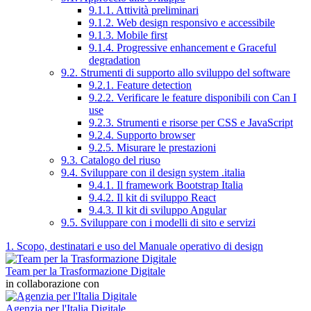
9.1.1. Attività preliminari
9.1.2. Web design responsivo e accessibile
9.1.3. Mobile first
9.1.4. Progressive enhancement e Graceful
degradation
9.2. Strumenti di supporto allo sviluppo del software
9.2.1. Feature detection
9.2.2. Verificare le feature disponibili con Can I
use
9.2.3. Strumenti e risorse per CSS e JavaScript
9.2.4. Supporto browser
9.2.5. Misurare le prestazioni
9.3. Catalogo del riuso
9.4. Sviluppare con il design system .italia
9.4.1. Il framework Bootstrap Italia
9.4.2. Il kit di sviluppo React
9.4.3. Il kit di sviluppo Angular
9.5. Sviluppare con i modelli di sito e servizi
1. Scopo, destinatari e uso del Manuale operativo di design
Team per la Trasformazione Digitale
in collaborazione con
Agenzia per l'Italia Digitale