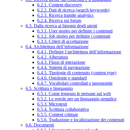
6.2.1. Content discovery
6.2.2. Dati di ricerca (search keywords)
6.2.3. Ricerca tramite analytics
6.2.4. Ricerca sui forum
6.3. Dalla ricerca ai bisogni degli utenti
6.3.1. User stories per definire i contenuti
6.3.2. Job stories per definire i contenuti
6.3.3. Criteri di accettazione
6.4. Architettura dell’informazione
6.4.1. Definire l’architettura dell’informazione
6.4.2. Alberatura
6.4.3. Flussi di interazione
6.4.4. Sistemi di navigazione
6.4.5. Tipologie di contenuto (content type)
6.4.6. Ontologie e standard
6.4.7. Vocabolari controllati e tassonomie
6.5. Scrittura e linguaggio
6.5.1. Come leggono le persone sul web
6.5.2. Le regole per un linguaggio semplice
6.5.3. Microtesti
6.5.4. Scrittura collaborativa
6.5.5. Content critique
6.5.6. Traduzione e localizzazione dei contenuti
6.6. Documenti