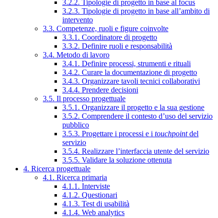
3.2.2. Tipologie di progetto in base al focus
3.2.3. Tipologie di progetto in base all’ambito di
intervento
3.3. Competenze, ruoli e figure coinvolte
3.3.1. Coordinatore di progetto
3.3.2. Definire ruoli e responsabilità
3.4. Metodo di lavoro
3.4.1. Definire processi, strumenti e rituali
3.4.2. Curare la documentazione di progetto
3.4.3. Organizzare tavoli tecnici collaborativi
3.4.4. Prendere decisioni
3.5. Il processo progettuale
3.5.1. Organizzare il progetto e la sua gestione
3.5.2. Comprendere il contesto d’uso del servizio
pubblico
3.5.3. Progettare i processi e i
touchpoint
del
servizio
3.5.4. Realizzare l’interfaccia utente del servizio
3.5.5. Validare la soluzione ottenuta
4. Ricerca progettuale
4.1. Ricerca primaria
4.1.1. Interviste
4.1.2. Questionari
4.1.3. Test di usabilità
4.1.4. Web analytics