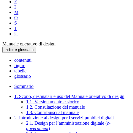
E
I
M
O
S
T
U
Manuale operativo di design
indici e glossario
contenuti
figure
tabelle
glossario
Sommario
1. Scopo, destinatari e uso del Manuale operativo di design
1.1. Versionamento e storico
1.2. Consultazione del manuale
1.3. Contribuisci al manuale
2. Introduzione al design per i servizi pubblici digitali
2.1. Design per l’amministrazione digitale (
e-
government
)