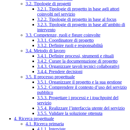
3.2. Tipologie di progetti
3.2.1. Tipologie di progetto in base agli attori
coinvolti nel servizio
3.2.2. Tipologie di progetto in base al focus
3.2.3. Tipologie di progetto in base all’ambito di
intervento
3.3. Competenze, ruoli e figure coinvolte
3.3.1. Coordinatore di progetto
3.3.2. Definire ruoli e responsabilità
3.4. Metodo di lavoro
3.4.1. Definire processi, strumenti e rituali
3.4.2. Curare la documentazione di progetto
3.4.3. Organizzare tavoli tecnici collaborativi
3.4.4. Prendere decisioni
3.5. Il processo progettuale
3.5.1. Organizzare il progetto e la sua gestione
3.5.2. Comprendere il contesto d’uso del servizio
pubblico
3.5.3. Progettare i processi e i
touchpoint
del
servizio
3.5.4. Realizzare l’interfaccia utente del servizio
3.5.5. Validare la soluzione ottenuta
4. Ricerca progettuale
4.1. Ricerca primaria
4.1.1. Interviste