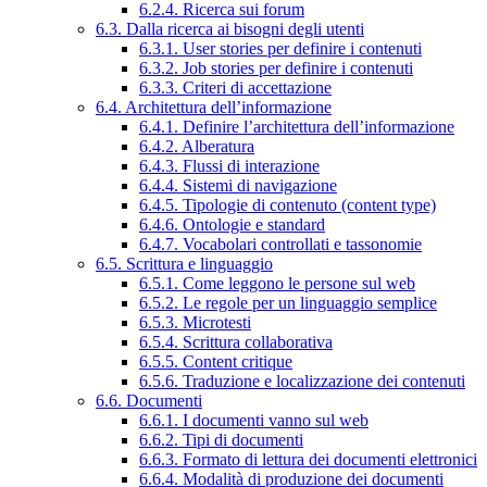
6.2.4. Ricerca sui forum
6.3. Dalla ricerca ai bisogni degli utenti
6.3.1. User stories per definire i contenuti
6.3.2. Job stories per definire i contenuti
6.3.3. Criteri di accettazione
6.4. Architettura dell’informazione
6.4.1. Definire l’architettura dell’informazione
6.4.2. Alberatura
6.4.3. Flussi di interazione
6.4.4. Sistemi di navigazione
6.4.5. Tipologie di contenuto (content type)
6.4.6. Ontologie e standard
6.4.7. Vocabolari controllati e tassonomie
6.5. Scrittura e linguaggio
6.5.1. Come leggono le persone sul web
6.5.2. Le regole per un linguaggio semplice
6.5.3. Microtesti
6.5.4. Scrittura collaborativa
6.5.5. Content critique
6.5.6. Traduzione e localizzazione dei contenuti
6.6. Documenti
6.6.1. I documenti vanno sul web
6.6.2. Tipi di documenti
6.6.3. Formato di lettura dei documenti elettronici
6.6.4. Modalità di produzione dei documenti