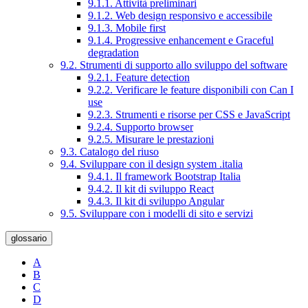
9.1.1. Attività preliminari
9.1.2. Web design responsivo e accessibile
9.1.3. Mobile first
9.1.4. Progressive enhancement e Graceful
degradation
9.2. Strumenti di supporto allo sviluppo del software
9.2.1. Feature detection
9.2.2. Verificare le feature disponibili con Can I
use
9.2.3. Strumenti e risorse per CSS e JavaScript
9.2.4. Supporto browser
9.2.5. Misurare le prestazioni
9.3. Catalogo del riuso
9.4. Sviluppare con il design system .italia
9.4.1. Il framework Bootstrap Italia
9.4.2. Il kit di sviluppo React
9.4.3. Il kit di sviluppo Angular
9.5. Sviluppare con i modelli di sito e servizi
glossario
A
B
C
D