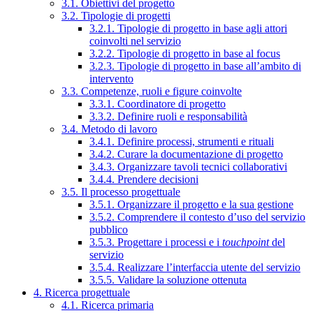
3.1. Obiettivi del progetto
3.2. Tipologie di progetti
3.2.1. Tipologie di progetto in base agli attori
coinvolti nel servizio
3.2.2. Tipologie di progetto in base al focus
3.2.3. Tipologie di progetto in base all’ambito di
intervento
3.3. Competenze, ruoli e figure coinvolte
3.3.1. Coordinatore di progetto
3.3.2. Definire ruoli e responsabilità
3.4. Metodo di lavoro
3.4.1. Definire processi, strumenti e rituali
3.4.2. Curare la documentazione di progetto
3.4.3. Organizzare tavoli tecnici collaborativi
3.4.4. Prendere decisioni
3.5. Il processo progettuale
3.5.1. Organizzare il progetto e la sua gestione
3.5.2. Comprendere il contesto d’uso del servizio
pubblico
3.5.3. Progettare i processi e i
touchpoint
del
servizio
3.5.4. Realizzare l’interfaccia utente del servizio
3.5.5. Validare la soluzione ottenuta
4. Ricerca progettuale
4.1. Ricerca primaria