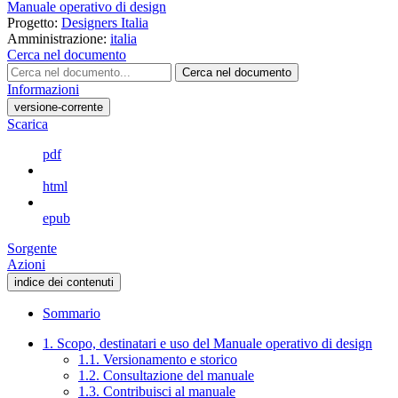
Manuale operativo di design
Progetto:
Designers Italia
Amministrazione:
italia
Cerca nel documento
Cerca nel documento
Informazioni
versione-corrente
Scarica
pdf
html
epub
Sorgente
Azioni
indice dei contenuti
Sommario
1. Scopo, destinatari e uso del Manuale operativo di design
1.1. Versionamento e storico
1.2. Consultazione del manuale
1.3. Contribuisci al manuale