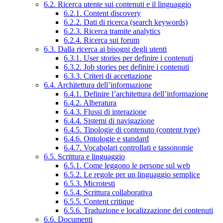
6.2. Ricerca utente sui contenuti e il linguaggio
6.2.1. Content discovery
6.2.2. Dati di ricerca (search keywords)
6.2.3. Ricerca tramite analytics
6.2.4. Ricerca sui forum
6.3. Dalla ricerca ai bisogni degli utenti
6.3.1. User stories per definire i contenuti
6.3.2. Job stories per definire i contenuti
6.3.3. Criteri di accettazione
6.4. Architettura dell’informazione
6.4.1. Definire l’architettura dell’informazione
6.4.2. Alberatura
6.4.3. Flussi di interazione
6.4.4. Sistemi di navigazione
6.4.5. Tipologie di contenuto (content type)
6.4.6. Ontologie e standard
6.4.7. Vocabolari controllati e tassonomie
6.5. Scrittura e linguaggio
6.5.1. Come leggono le persone sul web
6.5.2. Le regole per un linguaggio semplice
6.5.3. Microtesti
6.5.4. Scrittura collaborativa
6.5.5. Content critique
6.5.6. Traduzione e localizzazione dei contenuti
6.6. Documenti