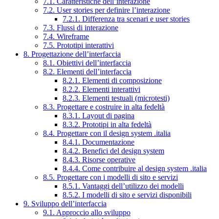
7.1. Caratteristiche dell’interazione
7.2. User stories per definire l’interazione
7.2.1. Differenza tra scenari e user stories
7.3. Flussi di interazione
7.4. Wireframe
7.5. Prototipi interattivi
8. Progettazione dell’interfaccia
8.1. Obiettivi dell’interfaccia
8.2. Elementi dell’interfaccia
8.2.1. Elementi di composizione
8.2.2. Elementi interattivi
8.2.3. Elementi testuali (microtesti)
8.3. Progettare e costruire in alta fedeltà
8.3.1. Layout di pagina
8.3.2. Prototipi in alta fedeltà
8.4. Progettare con il design system .italia
8.4.1. Documentazione
8.4.2. Benefici del design system
8.4.3. Risorse operative
8.4.4. Come contribuire al design system .italia
8.5. Progettare con i modelli di sito e servizi
8.5.1. Vantaggi dell’utilizzo dei modelli
8.5.2. I modelli di sito e servizi disponibili
9. Sviluppo dell’interfaccia
9.1. Approccio allo sviluppo