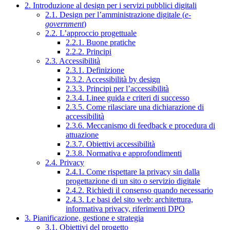
2. Introduzione al design per i servizi pubblici digitali
2.1. Design per l’amministrazione digitale (
e-
government
)
2.2. L’approccio progettuale
2.2.1. Buone pratiche
2.2.2. Principi
2.3. Accessibilità
2.3.1. Definizione
2.3.2. Accessibilità by design
2.3.3. Principi per l’accessibilità
2.3.4. Linee guida e criteri di successo
2.3.5. Come rilasciare una dichiarazione di
accessibilità
2.3.6. Meccanismo di feedback e procedura di
attuazione
2.3.7. Obiettivi accessibilità
2.3.8. Normativa e approfondimenti
2.4. Privacy
2.4.1. Come rispettare la privacy sin dalla
progettazione di un sito o servizio digitale
2.4.2. Richiedi il consenso quando necessario
2.4.3. Le basi del sito web: architettura,
informativa privacy, riferimenti DPO
3. Pianificazione, gestione e strategia
3.1. Obiettivi del progetto