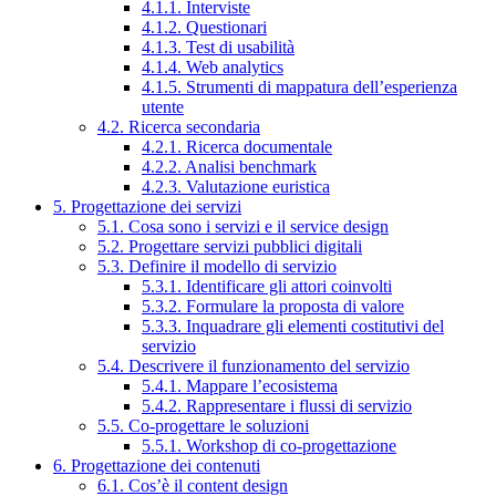
4.1.1. Interviste
4.1.2. Questionari
4.1.3. Test di usabilità
4.1.4. Web analytics
4.1.5. Strumenti di mappatura dell’esperienza
utente
4.2. Ricerca secondaria
4.2.1. Ricerca documentale
4.2.2. Analisi benchmark
4.2.3. Valutazione euristica
5. Progettazione dei servizi
5.1. Cosa sono i servizi e il service design
5.2. Progettare servizi pubblici digitali
5.3. Definire il modello di servizio
5.3.1. Identificare gli attori coinvolti
5.3.2. Formulare la proposta di valore
5.3.3. Inquadrare gli elementi costitutivi del
servizio
5.4. Descrivere il funzionamento del servizio
5.4.1. Mappare l’ecosistema
5.4.2. Rappresentare i flussi di servizio
5.5. Co-progettare le soluzioni
5.5.1. Workshop di co-progettazione
6. Progettazione dei contenuti
6.1. Cos’è il content design