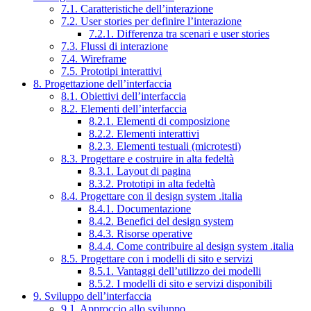
7.1. Caratteristiche dell’interazione
7.2. User stories per definire l’interazione
7.2.1. Differenza tra scenari e user stories
7.3. Flussi di interazione
7.4. Wireframe
7.5. Prototipi interattivi
8. Progettazione dell’interfaccia
8.1. Obiettivi dell’interfaccia
8.2. Elementi dell’interfaccia
8.2.1. Elementi di composizione
8.2.2. Elementi interattivi
8.2.3. Elementi testuali (microtesti)
8.3. Progettare e costruire in alta fedeltà
8.3.1. Layout di pagina
8.3.2. Prototipi in alta fedeltà
8.4. Progettare con il design system .italia
8.4.1. Documentazione
8.4.2. Benefici del design system
8.4.3. Risorse operative
8.4.4. Come contribuire al design system .italia
8.5. Progettare con i modelli di sito e servizi
8.5.1. Vantaggi dell’utilizzo dei modelli
8.5.2. I modelli di sito e servizi disponibili
9. Sviluppo dell’interfaccia
9.1. Approccio allo sviluppo