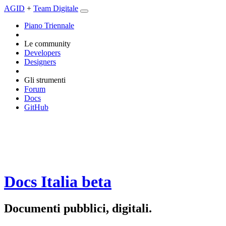
AGID
+
Team Digitale
Piano Triennale
Le community
Developers
Designers
Gli strumenti
Forum
Docs
GitHub
Docs Italia
beta
Documenti pubblici, digitali.