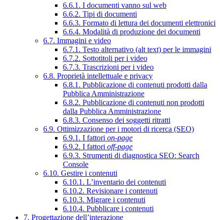
6.6.1. I documenti vanno sul web
6.6.2. Tipi di documenti
6.6.3. Formato di lettura dei documenti elettronici
6.6.4. Modalità di produzione dei documenti
6.7. Immagini e video
6.7.1. Testo alternativo (alt text) per le immagini
6.7.2. Sottotitoli per i video
6.7.3. Trascrizioni per i video
6.8. Proprietà intellettuale e privacy
6.8.1. Pubblicazione di contenuti prodotti dalla
Pubblica Amministrazione
6.8.2. Pubblicazione di contenuti non prodotti
dalla Pubblica Amministrazione
6.8.3. Consenso dei soggetti ritratti
6.9. Ottimizzazione per i motori di ricerca (SEO)
6.9.1. I fattori
on-page
6.9.2. I fattori
off-page
6.9.3. Strumenti di diagnostica SEO: Search
Console
6.10. Gestire i contenuti
6.10.1. L’inventario dei contenuti
6.10.2. Revisionare i contenuti
6.10.3. Migrare i contenuti
6.10.4. Pubblicare i contenuti
7. Progettazione dell’interazione