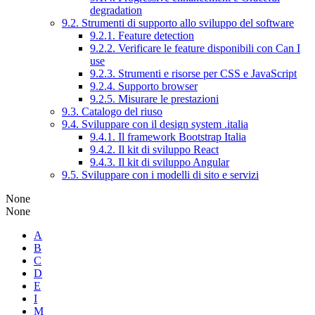
degradation
9.2. Strumenti di supporto allo sviluppo del software
9.2.1. Feature detection
9.2.2. Verificare le feature disponibili con Can I
use
9.2.3. Strumenti e risorse per CSS e JavaScript
9.2.4. Supporto browser
9.2.5. Misurare le prestazioni
9.3. Catalogo del riuso
9.4. Sviluppare con il design system .italia
9.4.1. Il framework Bootstrap Italia
9.4.2. Il kit di sviluppo React
9.4.3. Il kit di sviluppo Angular
9.5. Sviluppare con i modelli di sito e servizi
None
None
A
B
C
D
E
I
M