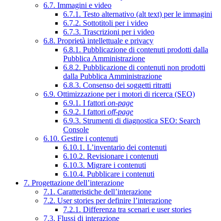
6.7. Immagini e video
6.7.1. Testo alternativo (alt text) per le immagini
6.7.2. Sottotitoli per i video
6.7.3. Trascrizioni per i video
6.8. Proprietà intellettuale e privacy
6.8.1. Pubblicazione di contenuti prodotti dalla
Pubblica Amministrazione
6.8.2. Pubblicazione di contenuti non prodotti
dalla Pubblica Amministrazione
6.8.3. Consenso dei soggetti ritratti
6.9. Ottimizzazione per i motori di ricerca (SEO)
6.9.1. I fattori
on-page
6.9.2. I fattori
off-page
6.9.3. Strumenti di diagnostica SEO: Search
Console
6.10. Gestire i contenuti
6.10.1. L’inventario dei contenuti
6.10.2. Revisionare i contenuti
6.10.3. Migrare i contenuti
6.10.4. Pubblicare i contenuti
7. Progettazione dell’interazione
7.1. Caratteristiche dell’interazione
7.2. User stories per definire l’interazione
7.2.1. Differenza tra scenari e user stories
7.3. Flussi di interazione