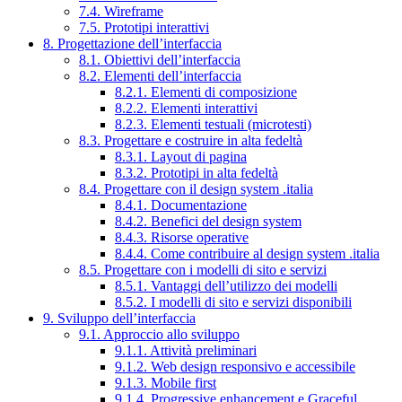
7.4. Wireframe
7.5. Prototipi interattivi
8. Progettazione dell’interfaccia
8.1. Obiettivi dell’interfaccia
8.2. Elementi dell’interfaccia
8.2.1. Elementi di composizione
8.2.2. Elementi interattivi
8.2.3. Elementi testuali (microtesti)
8.3. Progettare e costruire in alta fedeltà
8.3.1. Layout di pagina
8.3.2. Prototipi in alta fedeltà
8.4. Progettare con il design system .italia
8.4.1. Documentazione
8.4.2. Benefici del design system
8.4.3. Risorse operative
8.4.4. Come contribuire al design system .italia
8.5. Progettare con i modelli di sito e servizi
8.5.1. Vantaggi dell’utilizzo dei modelli
8.5.2. I modelli di sito e servizi disponibili
9. Sviluppo dell’interfaccia
9.1. Approccio allo sviluppo
9.1.1. Attività preliminari
9.1.2. Web design responsivo e accessibile
9.1.3. Mobile first
9.1.4. Progressive enhancement e Graceful