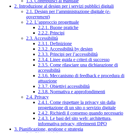
1.3. Contribuisci al manuale
2. Introduzione al design per i servizi pubblici digitali
2.1. Design per l’amministrazione digitale (
e-
government
)
2.2. L’approccio progettuale
2.2.1. Buone pratiche
2.2.2. Principi
2.3. Accessibilità
2.3.1. Definizione
2.3.2. Accessibilità by design
2.3.3. Principi per l’accessibilità
2.3.4. Linee guida e criteri di successo
2.3.5. Come rilasciare una dichiarazione di
accessibilità
2.3.6. Meccanismo di feedback e procedura di
attuazione
2.3.7. Obiettivi accessibilità
2.3.8. Normativa e approfondimenti
2.4. Privacy
2.4.1. Come rispettare la privacy sin dalla
progettazione di un sito o servizio digitale
2.4.2. Richiedi il consenso quando necessario
2.4.3. Le basi del sito web: architettura,
informativa privacy, riferimenti DPO
3. Pianificazione, gestione e strategia