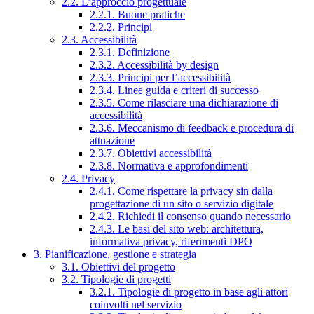
2.2. L’approccio progettuale
2.2.1. Buone pratiche
2.2.2. Principi
2.3. Accessibilità
2.3.1. Definizione
2.3.2. Accessibilità by design
2.3.3. Principi per l’accessibilità
2.3.4. Linee guida e criteri di successo
2.3.5. Come rilasciare una dichiarazione di
accessibilità
2.3.6. Meccanismo di feedback e procedura di
attuazione
2.3.7. Obiettivi accessibilità
2.3.8. Normativa e approfondimenti
2.4. Privacy
2.4.1. Come rispettare la privacy sin dalla
progettazione di un sito o servizio digitale
2.4.2. Richiedi il consenso quando necessario
2.4.3. Le basi del sito web: architettura,
informativa privacy, riferimenti DPO
3. Pianificazione, gestione e strategia
3.1. Obiettivi del progetto
3.2. Tipologie di progetti
3.2.1. Tipologie di progetto in base agli attori
coinvolti nel servizio