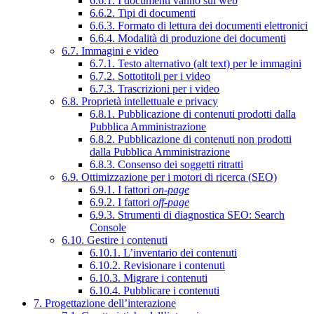
6.6.1. I documenti vanno sul web
6.6.2. Tipi di documenti
6.6.3. Formato di lettura dei documenti elettronici
6.6.4. Modalità di produzione dei documenti
6.7. Immagini e video
6.7.1. Testo alternativo (alt text) per le immagini
6.7.2. Sottotitoli per i video
6.7.3. Trascrizioni per i video
6.8. Proprietà intellettuale e privacy
6.8.1. Pubblicazione di contenuti prodotti dalla
Pubblica Amministrazione
6.8.2. Pubblicazione di contenuti non prodotti
dalla Pubblica Amministrazione
6.8.3. Consenso dei soggetti ritratti
6.9. Ottimizzazione per i motori di ricerca (SEO)
6.9.1. I fattori
on-page
6.9.2. I fattori
off-page
6.9.3. Strumenti di diagnostica SEO: Search
Console
6.10. Gestire i contenuti
6.10.1. L’inventario dei contenuti
6.10.2. Revisionare i contenuti
6.10.3. Migrare i contenuti
6.10.4. Pubblicare i contenuti
7. Progettazione dell’interazione