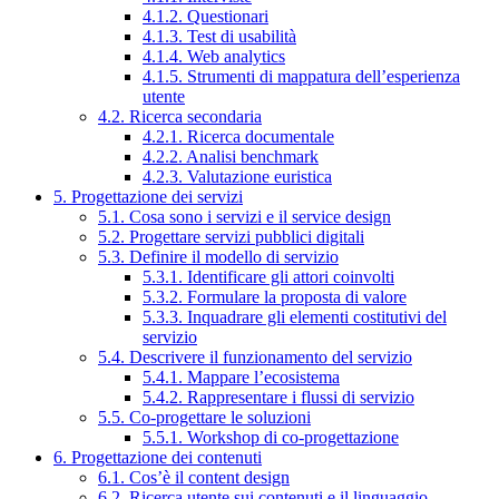
4.1.2. Questionari
4.1.3. Test di usabilità
4.1.4. Web analytics
4.1.5. Strumenti di mappatura dell’esperienza
utente
4.2. Ricerca secondaria
4.2.1. Ricerca documentale
4.2.2. Analisi benchmark
4.2.3. Valutazione euristica
5. Progettazione dei servizi
5.1. Cosa sono i servizi e il service design
5.2. Progettare servizi pubblici digitali
5.3. Definire il modello di servizio
5.3.1. Identificare gli attori coinvolti
5.3.2. Formulare la proposta di valore
5.3.3. Inquadrare gli elementi costitutivi del
servizio
5.4. Descrivere il funzionamento del servizio
5.4.1. Mappare l’ecosistema
5.4.2. Rappresentare i flussi di servizio
5.5. Co-progettare le soluzioni
5.5.1. Workshop di co-progettazione
6. Progettazione dei contenuti
6.1. Cos’è il content design
6.2. Ricerca utente sui contenuti e il linguaggio