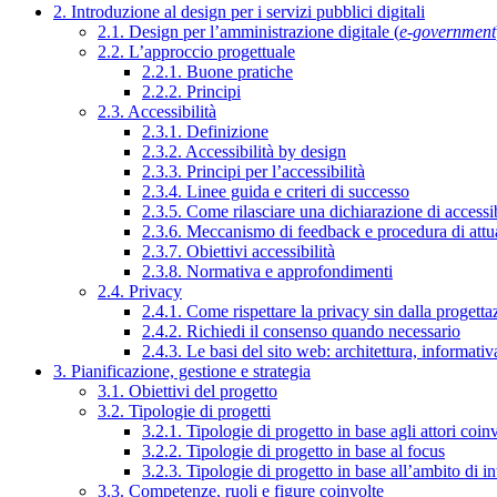
2. Introduzione al design per i servizi pubblici digitali
2.1. Design per l’amministrazione digitale (
e-government
2.2. L’approccio progettuale
2.2.1. Buone pratiche
2.2.2. Principi
2.3. Accessibilità
2.3.1. Definizione
2.3.2. Accessibilità by design
2.3.3. Principi per l’accessibilità
2.3.4. Linee guida e criteri di successo
2.3.5. Come rilasciare una dichiarazione di accessib
2.3.6. Meccanismo di feedback e procedura di attu
2.3.7. Obiettivi accessibilità
2.3.8. Normativa e approfondimenti
2.4. Privacy
2.4.1. Come rispettare la privacy sin dalla progettaz
2.4.2. Richiedi il consenso quando necessario
2.4.3. Le basi del sito web: architettura, informati
3. Pianificazione, gestione e strategia
3.1. Obiettivi del progetto
3.2. Tipologie di progetti
3.2.1. Tipologie di progetto in base agli attori coinv
3.2.2. Tipologie di progetto in base al focus
3.2.3. Tipologie di progetto in base all’ambito di i
3.3. Competenze, ruoli e figure coinvolte