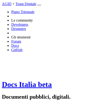
AGID
+
Team Digitale
Piano Triennale
Le community
Developers
Designers
Gli strumenti
Forum
Docs
GitHub
Docs Italia
beta
Documenti pubblici, digitali.