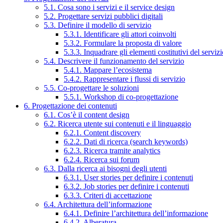
5.1. Cosa sono i servizi e il service design
5.2. Progettare servizi pubblici digitali
5.3. Definire il modello di servizio
5.3.1. Identificare gli attori coinvolti
5.3.2. Formulare la proposta di valore
5.3.3. Inquadrare gli elementi costitutivi del serviz
5.4. Descrivere il funzionamento del servizio
5.4.1. Mappare l’ecosistema
5.4.2. Rappresentare i flussi di servizio
5.5. Co-progettare le soluzioni
5.5.1. Workshop di co-progettazione
6. Progettazione dei contenuti
6.1. Cos’è il content design
6.2. Ricerca utente sui contenuti e il linguaggio
6.2.1. Content discovery
6.2.2. Dati di ricerca (search keywords)
6.2.3. Ricerca tramite analytics
6.2.4. Ricerca sui forum
6.3. Dalla ricerca ai bisogni degli utenti
6.3.1. User stories per definire i contenuti
6.3.2. Job stories per definire i contenuti
6.3.3. Criteri di accettazione
6.4. Architettura dell’informazione
6.4.1. Definire l’architettura dell’informazione
6.4.2. Alberatura