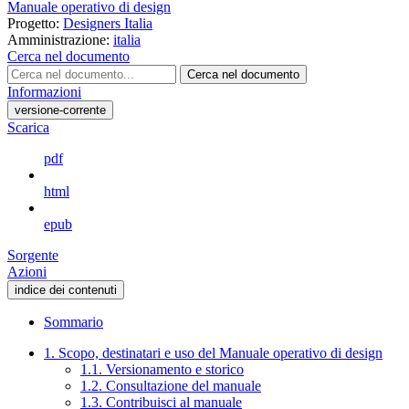
Manuale operativo di design
Progetto:
Designers Italia
Amministrazione:
italia
Cerca nel documento
Cerca nel documento
Informazioni
versione-corrente
Scarica
pdf
html
epub
Sorgente
Azioni
indice dei contenuti
Sommario
1. Scopo, destinatari e uso del Manuale operativo di design
1.1. Versionamento e storico
1.2. Consultazione del manuale
1.3. Contribuisci al manuale