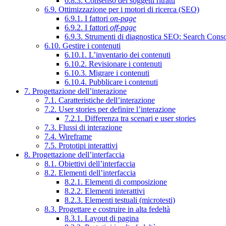
6.8.3. Consenso dei soggetti ritratti
6.9. Ottimizzazione per i motori di ricerca (SEO)
6.9.1. I fattori
on-page
6.9.2. I fattori
off-page
6.9.3. Strumenti di diagnostica SEO: Search Cons
6.10. Gestire i contenuti
6.10.1. L’inventario dei contenuti
6.10.2. Revisionare i contenuti
6.10.3. Migrare i contenuti
6.10.4. Pubblicare i contenuti
7. Progettazione dell’interazione
7.1. Caratteristiche dell’interazione
7.2. User stories per definire l’interazione
7.2.1. Differenza tra scenari e user stories
7.3. Flussi di interazione
7.4. Wireframe
7.5. Prototipi interattivi
8. Progettazione dell’interfaccia
8.1. Obiettivi dell’interfaccia
8.2. Elementi dell’interfaccia
8.2.1. Elementi di composizione
8.2.2. Elementi interattivi
8.2.3. Elementi testuali (microtesti)
8.3. Progettare e costruire in alta fedeltà
8.3.1. Layout di pagina