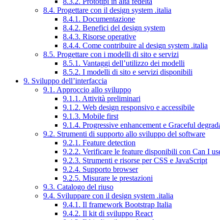
8.3.2. Prototipi in alta fedeltà
8.4. Progettare con il design system .italia
8.4.1. Documentazione
8.4.2. Benefici del design system
8.4.3. Risorse operative
8.4.4. Come contribuire al design system .italia
8.5. Progettare con i modelli di sito e servizi
8.5.1. Vantaggi dell’utilizzo dei modelli
8.5.2. I modelli di sito e servizi disponibili
9. Sviluppo dell’interfaccia
9.1. Approccio allo sviluppo
9.1.1. Attività preliminari
9.1.2. Web design responsivo e accessibile
9.1.3. Mobile first
9.1.4. Progressive enhancement e Graceful degrad
9.2. Strumenti di supporto allo sviluppo del software
9.2.1. Feature detection
9.2.2. Verificare le feature disponibili con Can I us
9.2.3. Strumenti e risorse per CSS e JavaScript
9.2.4. Supporto browser
9.2.5. Misurare le prestazioni
9.3. Catalogo del riuso
9.4. Sviluppare con il design system .italia
9.4.1. Il framework Bootstrap Italia
9.4.2. Il kit di sviluppo React