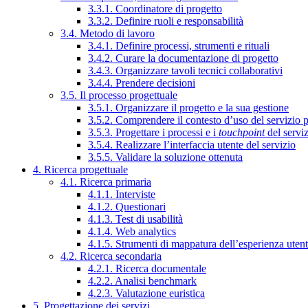
3.3.1. Coordinatore di progetto
3.3.2. Definire ruoli e responsabilità
3.4. Metodo di lavoro
3.4.1. Definire processi, strumenti e rituali
3.4.2. Curare la documentazione di progetto
3.4.3. Organizzare tavoli tecnici collaborativi
3.4.4. Prendere decisioni
3.5. Il processo progettuale
3.5.1. Organizzare il progetto e la sua gestione
3.5.2. Comprendere il contesto d’uso del servizio 
3.5.3. Progettare i processi e i
touchpoint
del servi
3.5.4. Realizzare l’interfaccia utente del servizio
3.5.5. Validare la soluzione ottenuta
4. Ricerca progettuale
4.1. Ricerca primaria
4.1.1. Interviste
4.1.2. Questionari
4.1.3. Test di usabilità
4.1.4. Web analytics
4.1.5. Strumenti di mappatura dell’esperienza uten
4.2. Ricerca secondaria
4.2.1. Ricerca documentale
4.2.2. Analisi benchmark
4.2.3. Valutazione euristica
5. Progettazione dei servizi