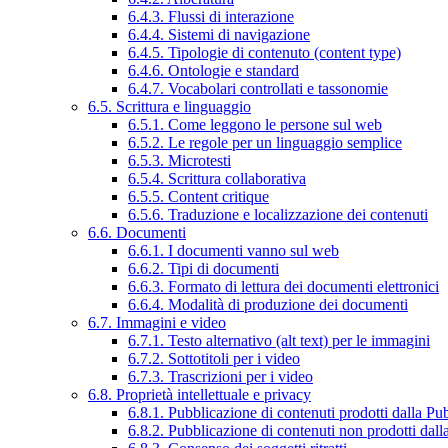
6.4.3. Flussi di interazione
6.4.4. Sistemi di navigazione
6.4.5. Tipologie di contenuto (content type)
6.4.6. Ontologie e standard
6.4.7. Vocabolari controllati e tassonomie
6.5. Scrittura e linguaggio
6.5.1. Come leggono le persone sul web
6.5.2. Le regole per un linguaggio semplice
6.5.3. Microtesti
6.5.4. Scrittura collaborativa
6.5.5. Content critique
6.5.6. Traduzione e localizzazione dei contenuti
6.6. Documenti
6.6.1. I documenti vanno sul web
6.6.2. Tipi di documenti
6.6.3. Formato di lettura dei documenti elettronici
6.6.4. Modalità di produzione dei documenti
6.7. Immagini e video
6.7.1. Testo alternativo (alt text) per le immagini
6.7.2. Sottotitoli per i video
6.7.3. Trascrizioni per i video
6.8. Proprietà intellettuale e privacy
6.8.1. Pubblicazione di contenuti prodotti dalla P
6.8.2. Pubblicazione di contenuti non prodotti dal