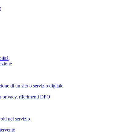
)
ilità
azione
ione di un sito o servizio digitale
va privacy, riferimenti DPO
olti nel servizio
ntervento