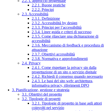
2.2. L’approccio progettuale
2.2.1. Buone pratiche
2.2.2. Principi
2.3. Accessibilità
2.3.1. Definizione
2.3.2. Accessibilità by design
2.3.3. Principi per l’accessibilità
2.3.4. Linee guida e criteri di successo
2.3.5. Come rilasciare una dichiarazione di
accessibilità
2.3.6. Meccanismo di feedback e procedura di
attuazione
2.3.7. Obiettivi accessibilità
2.3.8. Normativa e approfondimenti
2.4. Privacy
2.4.1. Come rispettare la privacy sin dalla
progettazione di un sito o servizio digitale
2.4.2. Richiedi il consenso quando necessario
2.4.3. Le basi del sito web: architettura,
informativa privacy, riferimenti DPO
3. Pianificazione, gestione e strategia
3.1. Obiettivi del progetto
3.2. Tipologie di progetti
3.2.1. Tipologie di progetto in base agli attori
coinvolti nel servizio