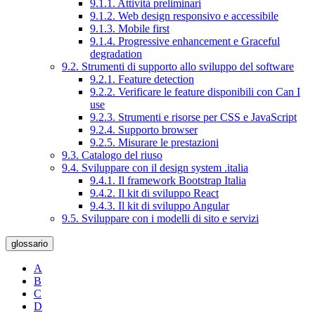
9.1.1. Attività preliminari
9.1.2. Web design responsivo e accessibile
9.1.3. Mobile first
9.1.4. Progressive enhancement e Graceful
degradation
9.2. Strumenti di supporto allo sviluppo del software
9.2.1. Feature detection
9.2.2. Verificare le feature disponibili con Can I
use
9.2.3. Strumenti e risorse per CSS e JavaScript
9.2.4. Supporto browser
9.2.5. Misurare le prestazioni
9.3. Catalogo del riuso
9.4. Sviluppare con il design system .italia
9.4.1. Il framework Bootstrap Italia
9.4.2. Il kit di sviluppo React
9.4.3. Il kit di sviluppo Angular
9.5. Sviluppare con i modelli di sito e servizi
glossario
A
B
C
D