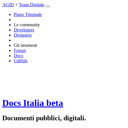
AGID
+
Team Digitale
Piano Triennale
Le community
Developers
Designers
Gli strumenti
Forum
Docs
GitHub
Docs Italia
beta
Documenti pubblici, digitali.