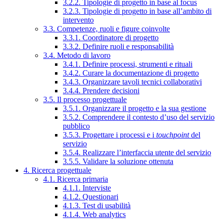
3.2.2. Tipologie di progetto in base al focus
3.2.3. Tipologie di progetto in base all’ambito di
intervento
3.3. Competenze, ruoli e figure coinvolte
3.3.1. Coordinatore di progetto
3.3.2. Definire ruoli e responsabilità
3.4. Metodo di lavoro
3.4.1. Definire processi, strumenti e rituali
3.4.2. Curare la documentazione di progetto
3.4.3. Organizzare tavoli tecnici collaborativi
3.4.4. Prendere decisioni
3.5. Il processo progettuale
3.5.1. Organizzare il progetto e la sua gestione
3.5.2. Comprendere il contesto d’uso del servizio
pubblico
3.5.3. Progettare i processi e i
touchpoint
del
servizio
3.5.4. Realizzare l’interfaccia utente del servizio
3.5.5. Validare la soluzione ottenuta
4. Ricerca progettuale
4.1. Ricerca primaria
4.1.1. Interviste
4.1.2. Questionari
4.1.3. Test di usabilità
4.1.4. Web analytics