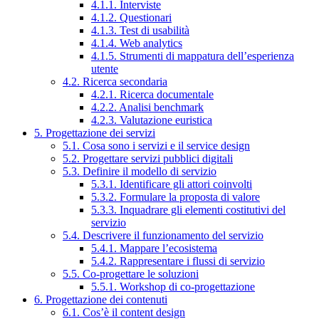
4.1.1. Interviste
4.1.2. Questionari
4.1.3. Test di usabilità
4.1.4. Web analytics
4.1.5. Strumenti di mappatura dell’esperienza
utente
4.2. Ricerca secondaria
4.2.1. Ricerca documentale
4.2.2. Analisi benchmark
4.2.3. Valutazione euristica
5. Progettazione dei servizi
5.1. Cosa sono i servizi e il service design
5.2. Progettare servizi pubblici digitali
5.3. Definire il modello di servizio
5.3.1. Identificare gli attori coinvolti
5.3.2. Formulare la proposta di valore
5.3.3. Inquadrare gli elementi costitutivi del
servizio
5.4. Descrivere il funzionamento del servizio
5.4.1. Mappare l’ecosistema
5.4.2. Rappresentare i flussi di servizio
5.5. Co-progettare le soluzioni
5.5.1. Workshop di co-progettazione
6. Progettazione dei contenuti
6.1. Cos’è il content design