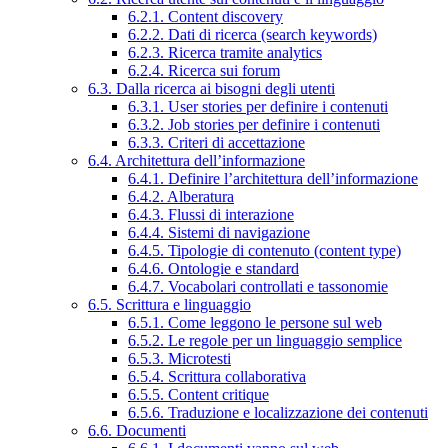
6.2.1. Content discovery
6.2.2. Dati di ricerca (search keywords)
6.2.3. Ricerca tramite analytics
6.2.4. Ricerca sui forum
6.3. Dalla ricerca ai bisogni degli utenti
6.3.1. User stories per definire i contenuti
6.3.2. Job stories per definire i contenuti
6.3.3. Criteri di accettazione
6.4. Architettura dell’informazione
6.4.1. Definire l’architettura dell’informazione
6.4.2. Alberatura
6.4.3. Flussi di interazione
6.4.4. Sistemi di navigazione
6.4.5. Tipologie di contenuto (content type)
6.4.6. Ontologie e standard
6.4.7. Vocabolari controllati e tassonomie
6.5. Scrittura e linguaggio
6.5.1. Come leggono le persone sul web
6.5.2. Le regole per un linguaggio semplice
6.5.3. Microtesti
6.5.4. Scrittura collaborativa
6.5.5. Content critique
6.5.6. Traduzione e localizzazione dei contenuti
6.6. Documenti