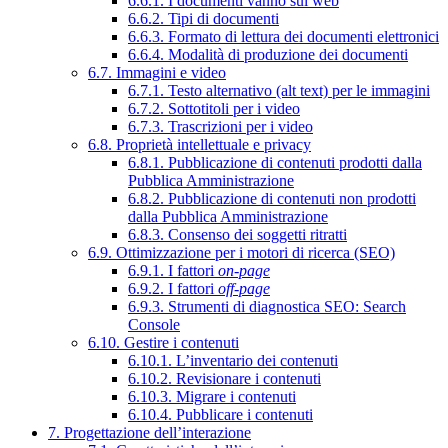
6.6.1. I documenti vanno sul web
6.6.2. Tipi di documenti
6.6.3. Formato di lettura dei documenti elettronici
6.6.4. Modalità di produzione dei documenti
6.7. Immagini e video
6.7.1. Testo alternativo (alt text) per le immagini
6.7.2. Sottotitoli per i video
6.7.3. Trascrizioni per i video
6.8. Proprietà intellettuale e privacy
6.8.1. Pubblicazione di contenuti prodotti dalla
Pubblica Amministrazione
6.8.2. Pubblicazione di contenuti non prodotti
dalla Pubblica Amministrazione
6.8.3. Consenso dei soggetti ritratti
6.9. Ottimizzazione per i motori di ricerca (SEO)
6.9.1. I fattori
on-page
6.9.2. I fattori
off-page
6.9.3. Strumenti di diagnostica SEO: Search
Console
6.10. Gestire i contenuti
6.10.1. L’inventario dei contenuti
6.10.2. Revisionare i contenuti
6.10.3. Migrare i contenuti
6.10.4. Pubblicare i contenuti
7. Progettazione dell’interazione