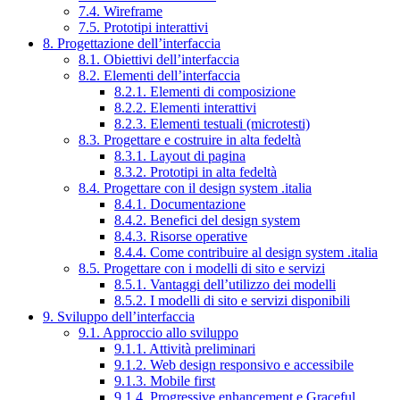
7.4. Wireframe
7.5. Prototipi interattivi
8. Progettazione dell’interfaccia
8.1. Obiettivi dell’interfaccia
8.2. Elementi dell’interfaccia
8.2.1. Elementi di composizione
8.2.2. Elementi interattivi
8.2.3. Elementi testuali (microtesti)
8.3. Progettare e costruire in alta fedeltà
8.3.1. Layout di pagina
8.3.2. Prototipi in alta fedeltà
8.4. Progettare con il design system .italia
8.4.1. Documentazione
8.4.2. Benefici del design system
8.4.3. Risorse operative
8.4.4. Come contribuire al design system .italia
8.5. Progettare con i modelli di sito e servizi
8.5.1. Vantaggi dell’utilizzo dei modelli
8.5.2. I modelli di sito e servizi disponibili
9. Sviluppo dell’interfaccia
9.1. Approccio allo sviluppo
9.1.1. Attività preliminari
9.1.2. Web design responsivo e accessibile
9.1.3. Mobile first
9.1.4. Progressive enhancement e Graceful