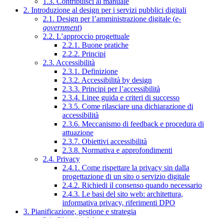
1.3. Contribuisci al manuale
2. Introduzione al design per i servizi pubblici digitali
2.1. Design per l’amministrazione digitale (
e-
government
)
2.2. L’approccio progettuale
2.2.1. Buone pratiche
2.2.2. Principi
2.3. Accessibilità
2.3.1. Definizione
2.3.2. Accessibilità by design
2.3.3. Principi per l’accessibilità
2.3.4. Linee guida e criteri di successo
2.3.5. Come rilasciare una dichiarazione di
accessibilità
2.3.6. Meccanismo di feedback e procedura di
attuazione
2.3.7. Obiettivi accessibilità
2.3.8. Normativa e approfondimenti
2.4. Privacy
2.4.1. Come rispettare la privacy sin dalla
progettazione di un sito o servizio digitale
2.4.2. Richiedi il consenso quando necessario
2.4.3. Le basi del sito web: architettura,
informativa privacy, riferimenti DPO
3. Pianificazione, gestione e strategia