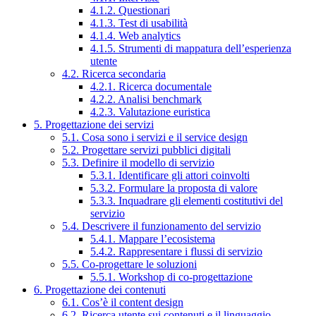
4.1.2. Questionari
4.1.3. Test di usabilità
4.1.4. Web analytics
4.1.5. Strumenti di mappatura dell’esperienza
utente
4.2. Ricerca secondaria
4.2.1. Ricerca documentale
4.2.2. Analisi benchmark
4.2.3. Valutazione euristica
5. Progettazione dei servizi
5.1. Cosa sono i servizi e il service design
5.2. Progettare servizi pubblici digitali
5.3. Definire il modello di servizio
5.3.1. Identificare gli attori coinvolti
5.3.2. Formulare la proposta di valore
5.3.3. Inquadrare gli elementi costitutivi del
servizio
5.4. Descrivere il funzionamento del servizio
5.4.1. Mappare l’ecosistema
5.4.2. Rappresentare i flussi di servizio
5.5. Co-progettare le soluzioni
5.5.1. Workshop di co-progettazione
6. Progettazione dei contenuti
6.1. Cos’è il content design
6.2. Ricerca utente sui contenuti e il linguaggio