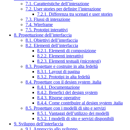
7.1. Caratteristiche dell’interazione
7.2. User stories per definire l’interazione
7.2.1. Differenza tra scenari e user stories
7.3. Flussi di interazione
7.4. Wireframe
7.5. Prototipi interattivi
8. Progettazione dell’interfaccia
8.1. Obiettivi dell’interfaccia
8.2. Elementi dell’interfaccia
8.2.1. Elementi di composizione
8.2.2. Elementi interattivi
8.2.3. Elementi testuali (microtesti)
8.3. Progettare e costruire in alta fedeltà
8.3.1. Layout di pagina
8.3.2. Prototipi in alta fedeltà
8.4. Progettare con il design system .italia
8.4.1. Documentazione
8.4.2. Benefici del design system
8.4.3. Risorse operative
8.4.4. Come contribuire al design system .italia
8.5. Progettare con i modelli di sito e servizi
8.5.1. Vantaggi dell’utilizzo dei modelli
8.5.2. I modelli di sito e servizi disponibili
9. Sviluppo dell’interfaccia
9.1. Approccio allo sviluppo