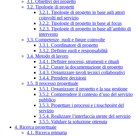
3.1. Obiettivi del progetto
3.2. Tipologie di progetti
3.2.1. Tipologie di progetto in base agli attori
coinvolti nel servizio
3.2.2. Tipologie di progetto in base al focus
3.2.3. Tipologie di progetto in base all’ambito di
intervento
3.3. Competenze, ruoli e figure coinvolte
3.3.1. Coordinatore di progetto
3.3.2. Definire ruoli e responsabilità
3.4. Metodo di lavoro
3.4.1. Definire processi, strumenti e rituali
3.4.2. Curare la documentazione di progetto
3.4.3. Organizzare tavoli tecnici collaborativi
3.4.4. Prendere decisioni
3.5. Il processo progettuale
3.5.1. Organizzare il progetto e la sua gestione
3.5.2. Comprendere il contesto d’uso del servizio
pubblico
3.5.3. Progettare i processi e i
touchpoint
del
servizio
3.5.4. Realizzare l’interfaccia utente del servizio
3.5.5. Validare la soluzione ottenuta
4. Ricerca progettuale
4.1. Ricerca primaria