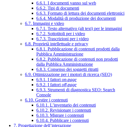
6.6.1. I documenti vanno sul web
6.6.2. Tipi di documenti
6.6.3. Formato di lettura dei documenti elettronici
6.6.4. Modalità di produzione dei documenti
6.7. Immagini e video
6.7.1. Testo alternativo (alt text) per le immagini
6.7.2. Sottotitoli per i video
6.7.3. Trascrizioni per i video
6.8. Proprietà intellettuale e privacy
6.8.1. Pubblicazione di contenuti prodotti dalla
Pubblica Amministrazione
6.8.2. Pubblicazione di contenuti non prodotti
dalla Pubblica Amministrazione
6.8.3. Consenso dei soggetti ritratti
6.9. Ottimizzazione per i motori di ricerca (SEO)
6.9.1. I fattori
on-page
6.9.2. I fattori
off-page
6.9.3. Strumenti di diagnostica SEO: Search
Console
6.10. Gestire i contenuti
6.10.1. L’inventario dei contenuti
6.10.2. Revisionare i contenuti
6.10.3. Migrare i contenuti
6.10.4. Pubblicare i contenuti
7. Progettazione dell’interazione