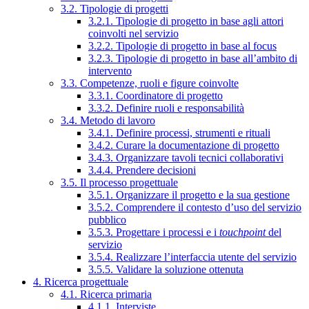
3.2. Tipologie di progetti
3.2.1. Tipologie di progetto in base agli attori
coinvolti nel servizio
3.2.2. Tipologie di progetto in base al focus
3.2.3. Tipologie di progetto in base all’ambito di
intervento
3.3. Competenze, ruoli e figure coinvolte
3.3.1. Coordinatore di progetto
3.3.2. Definire ruoli e responsabilità
3.4. Metodo di lavoro
3.4.1. Definire processi, strumenti e rituali
3.4.2. Curare la documentazione di progetto
3.4.3. Organizzare tavoli tecnici collaborativi
3.4.4. Prendere decisioni
3.5. Il processo progettuale
3.5.1. Organizzare il progetto e la sua gestione
3.5.2. Comprendere il contesto d’uso del servizio
pubblico
3.5.3. Progettare i processi e i
touchpoint
del
servizio
3.5.4. Realizzare l’interfaccia utente del servizio
3.5.5. Validare la soluzione ottenuta
4. Ricerca progettuale
4.1. Ricerca primaria
4.1.1. Interviste