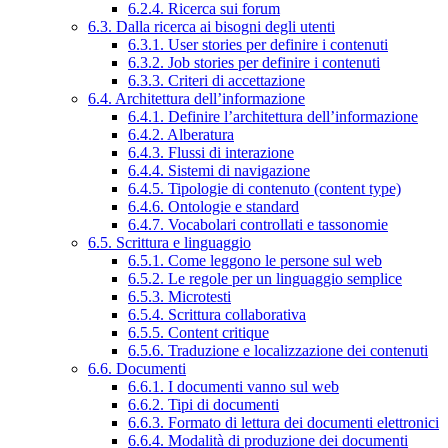
6.2.4. Ricerca sui forum
6.3. Dalla ricerca ai bisogni degli utenti
6.3.1. User stories per definire i contenuti
6.3.2. Job stories per definire i contenuti
6.3.3. Criteri di accettazione
6.4. Architettura dell’informazione
6.4.1. Definire l’architettura dell’informazione
6.4.2. Alberatura
6.4.3. Flussi di interazione
6.4.4. Sistemi di navigazione
6.4.5. Tipologie di contenuto (content type)
6.4.6. Ontologie e standard
6.4.7. Vocabolari controllati e tassonomie
6.5. Scrittura e linguaggio
6.5.1. Come leggono le persone sul web
6.5.2. Le regole per un linguaggio semplice
6.5.3. Microtesti
6.5.4. Scrittura collaborativa
6.5.5. Content critique
6.5.6. Traduzione e localizzazione dei contenuti
6.6. Documenti
6.6.1. I documenti vanno sul web
6.6.2. Tipi di documenti
6.6.3. Formato di lettura dei documenti elettronici
6.6.4. Modalità di produzione dei documenti