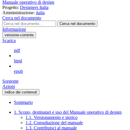
Manuale operativo di design
Progetto:
Designers Italia
Amministrazione:
italia
Cerca nel documento
Cerca nel documento
Informazioni
versione-corrente
Scarica
pdf
html
epub
Sorgente
Azioni
indice dei contenuti
Sommario
1. Scopo, destinatari e uso del Manuale operativo di design
1.1. Versionamento e storico
1.2. Consultazione del manuale
1.3. Contribuisci al manuale