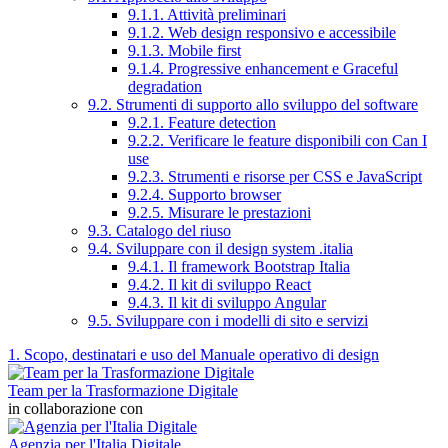
9.1.1. Attività preliminari
9.1.2. Web design responsivo e accessibile
9.1.3. Mobile first
9.1.4. Progressive enhancement e Graceful
degradation
9.2. Strumenti di supporto allo sviluppo del software
9.2.1. Feature detection
9.2.2. Verificare le feature disponibili con Can I
use
9.2.3. Strumenti e risorse per CSS e JavaScript
9.2.4. Supporto browser
9.2.5. Misurare le prestazioni
9.3. Catalogo del riuso
9.4. Sviluppare con il design system .italia
9.4.1. Il framework Bootstrap Italia
9.4.2. Il kit di sviluppo React
9.4.3. Il kit di sviluppo Angular
9.5. Sviluppare con i modelli di sito e servizi
1. Scopo, destinatari e uso del Manuale operativo di design
Team per la Trasformazione Digitale
in collaborazione con
Agenzia per l'Italia Digitale