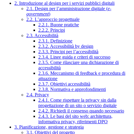
2. Introduzione al design per i servizi pubblici digitali
2.1. Design per l’amministrazione digitale (
e-
government
)
2.2. L’approccio progettuale
2.2.1. Buone pratiche
2.2.2. Principi
2.3. Accessibilità
2.3.1. Definizione
2.3.2. Accessibilità by design
2.3.3. Principi per l’accessibilità
2.3.4. Linee guida e criteri di successo
2.3.5. Come rilasciare una dichiarazione di
accessibilità
2.3.6. Meccanismo di feedback e procedura di
attuazione
2.3.7. Obiettivi accessibilità
2.3.8. Normativa e approfondimenti
2.4. Privacy
2.4.1. Come rispettare la privacy sin dalla
progettazione di un sito o servizio digitale
2.4.2. Richiedi il consenso quando necessario
2.4.3. Le basi del sito web: architettura,
informativa privacy, riferimenti DPO
3. Pianificazione, gestione e strategia
3.1. Obiettivi del progetto