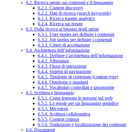
6.2. Ricerca utente sui contenuti e il linguaggio
6.2.1. Content discovery
6.2.2. Dati di ricerca (search keywords)
6.2.3. Ricerca tramite analytics
6.2.4. Ricerca sui forum
6.3. Dalla ricerca ai bisogni degli utenti
6.3.1. User stories per definire i contenuti
6.3.2. Job stories per definire i contenuti
6.3.3. Criteri di accettazione
6.4. Architettura dell’informazione
6.4.1. Definire l’architettura dell’informazione
6.4.2. Alberatura
6.4.3. Flussi di interazione
6.4.4. Sistemi di navigazione
6.4.5. Tipologie di contenuto (content type)
6.4.6. Ontologie e standard
6.4.7. Vocabolari controllati e tassonomie
6.5. Scrittura e linguaggio
6.5.1. Come leggono le persone sul web
6.5.2. Le regole per un linguaggio semplice
6.5.3. Microtesti
6.5.4. Scrittura collaborativa
6.5.5. Content critique
6.5.6. Traduzione e localizzazione dei contenuti
6.6. Documenti