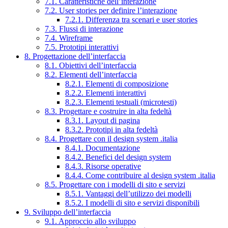
7.1. Caratteristiche dell’interazione
7.2. User stories per definire l’interazione
7.2.1. Differenza tra scenari e user stories
7.3. Flussi di interazione
7.4. Wireframe
7.5. Prototipi interattivi
8. Progettazione dell’interfaccia
8.1. Obiettivi dell’interfaccia
8.2. Elementi dell’interfaccia
8.2.1. Elementi di composizione
8.2.2. Elementi interattivi
8.2.3. Elementi testuali (microtesti)
8.3. Progettare e costruire in alta fedeltà
8.3.1. Layout di pagina
8.3.2. Prototipi in alta fedeltà
8.4. Progettare con il design system .italia
8.4.1. Documentazione
8.4.2. Benefici del design system
8.4.3. Risorse operative
8.4.4. Come contribuire al design system .italia
8.5. Progettare con i modelli di sito e servizi
8.5.1. Vantaggi dell’utilizzo dei modelli
8.5.2. I modelli di sito e servizi disponibili
9. Sviluppo dell’interfaccia
9.1. Approccio allo sviluppo