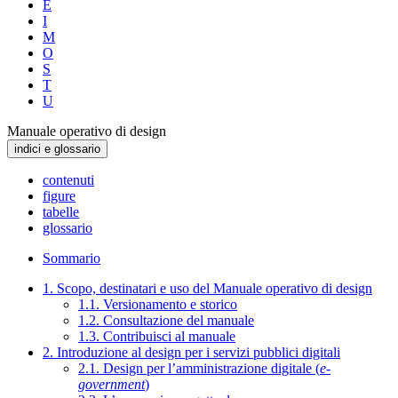
E
I
M
O
S
T
U
Manuale operativo di design
indici e glossario
contenuti
figure
tabelle
glossario
Sommario
1. Scopo, destinatari e uso del Manuale operativo di design
1.1. Versionamento e storico
1.2. Consultazione del manuale
1.3. Contribuisci al manuale
2. Introduzione al design per i servizi pubblici digitali
2.1. Design per l’amministrazione digitale (
e-
government
)