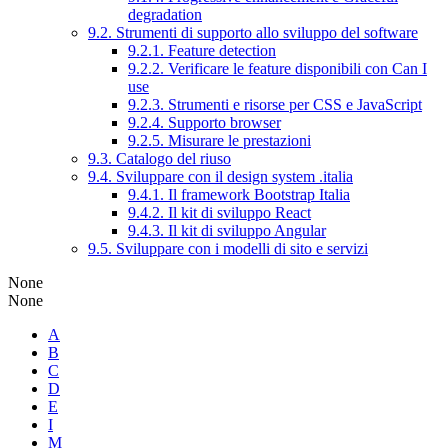
degradation
9.2. Strumenti di supporto allo sviluppo del software
9.2.1. Feature detection
9.2.2. Verificare le feature disponibili con Can I
use
9.2.3. Strumenti e risorse per CSS e JavaScript
9.2.4. Supporto browser
9.2.5. Misurare le prestazioni
9.3. Catalogo del riuso
9.4. Sviluppare con il design system .italia
9.4.1. Il framework Bootstrap Italia
9.4.2. Il kit di sviluppo React
9.4.3. Il kit di sviluppo Angular
9.5. Sviluppare con i modelli di sito e servizi
None
None
A
B
C
D
E
I
M