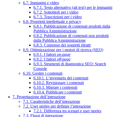
6.7. Immagini e video
6.7.1. Testo alternativo (alt text) per le immagini
6.7.2. Sottotitoli per i video
6.7.3. Trascrizioni per i video
6.8. Proprietà intellettuale e privacy
6.8.1. Pubblicazione di contenuti prodotti dalla
Pubblica Amministrazione
6.8.2. Pubblicazione di contenuti non prodotti
dalla Pubblica Amministrazione
6.8.3. Consenso dei soggetti ritratti
6.9. Ottimizzazione per i motori di ricerca (SEO)
6.9.1. I fattori
on-page
6.9.2. I fattori
off-page
6.9.3. Strumenti di diagnostica SEO: Search
Console
6.10. Gestire i contenuti
6.10.1. L’inventario dei contenuti
6.10.2. Revisionare i contenuti
6.10.3. Migrare i contenuti
6.10.4. Pubblicare i contenuti
7. Progettazione dell’interazione
7.1. Caratteristiche dell’interazione
7.2. User stories per definire l’interazione
7.2.1. Differenza tra scenari e user stories
7.3. Flussi di interazione