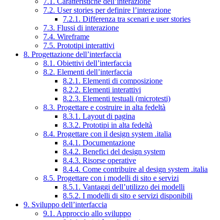
7.1. Caratteristiche dell’interazione
7.2. User stories per definire l’interazione
7.2.1. Differenza tra scenari e user stories
7.3. Flussi di interazione
7.4. Wireframe
7.5. Prototipi interattivi
8. Progettazione dell’interfaccia
8.1. Obiettivi dell’interfaccia
8.2. Elementi dell’interfaccia
8.2.1. Elementi di composizione
8.2.2. Elementi interattivi
8.2.3. Elementi testuali (microtesti)
8.3. Progettare e costruire in alta fedeltà
8.3.1. Layout di pagina
8.3.2. Prototipi in alta fedeltà
8.4. Progettare con il design system .italia
8.4.1. Documentazione
8.4.2. Benefici del design system
8.4.3. Risorse operative
8.4.4. Come contribuire al design system .italia
8.5. Progettare con i modelli di sito e servizi
8.5.1. Vantaggi dell’utilizzo dei modelli
8.5.2. I modelli di sito e servizi disponibili
9. Sviluppo dell’interfaccia
9.1. Approccio allo sviluppo