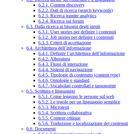
6.2.1. Content discovery
6.2.2. Dati di ricerca (search keywords)
6.2.3. Ricerca tramite analytics
6.2.4. Ricerca sui forum
6.3. Dalla ricerca ai bisogni degli utenti
6.3.1. User stories per definire i contenuti
6.3.2. Job stories per definire i contenuti
6.3.3. Criteri di accettazione
6.4. Architettura dell’informazione
6.4.1. Definire l’architettura dell’informazione
6.4.2. Alberatura
6.4.3. Flussi di interazione
6.4.4. Sistemi di navigazione
6.4.5. Tipologie di contenuto (content type)
6.4.6. Ontologie e standard
6.4.7. Vocabolari controllati e tassonomie
6.5. Scrittura e linguaggio
6.5.1. Come leggono le persone sul web
6.5.2. Le regole per un linguaggio semplice
6.5.3. Microtesti
6.5.4. Scrittura collaborativa
6.5.5. Content critique
6.5.6. Traduzione e localizzazione dei contenuti
6.6. Documenti