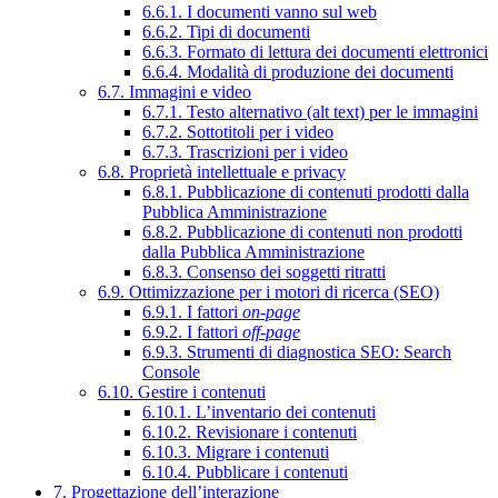
6.6.1. I documenti vanno sul web
6.6.2. Tipi di documenti
6.6.3. Formato di lettura dei documenti elettronici
6.6.4. Modalità di produzione dei documenti
6.7. Immagini e video
6.7.1. Testo alternativo (alt text) per le immagini
6.7.2. Sottotitoli per i video
6.7.3. Trascrizioni per i video
6.8. Proprietà intellettuale e privacy
6.8.1. Pubblicazione di contenuti prodotti dalla
Pubblica Amministrazione
6.8.2. Pubblicazione di contenuti non prodotti
dalla Pubblica Amministrazione
6.8.3. Consenso dei soggetti ritratti
6.9. Ottimizzazione per i motori di ricerca (SEO)
6.9.1. I fattori
on-page
6.9.2. I fattori
off-page
6.9.3. Strumenti di diagnostica SEO: Search
Console
6.10. Gestire i contenuti
6.10.1. L’inventario dei contenuti
6.10.2. Revisionare i contenuti
6.10.3. Migrare i contenuti
6.10.4. Pubblicare i contenuti
7. Progettazione dell’interazione