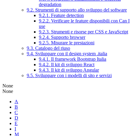
degradation
9.2. Strumenti di supporto allo sviluppo del software
9.2.1. Feature detection
9.2.2. Verificare le feature disponibili con Can I
use
9.2.3. Strumenti e risorse per CSS e JavaScript
9.2.4. Supporto browser
9.2.5. Misurare le prestazioni
9.3. Catalogo del riuso
9.4. Sviluppare con il design system .italia
9.4.1. Il framework Bootstrap Italia
9.4.2. Il kit di sviluppo React
9.4.3. Il kit di sviluppo Angular
9.5. Sviluppare con i modelli di sito e servizi
None
None
A
B
C
D
E
I
M