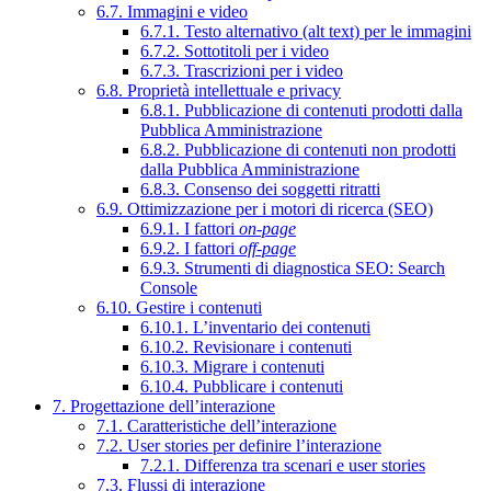
6.7. Immagini e video
6.7.1. Testo alternativo (alt text) per le immagini
6.7.2. Sottotitoli per i video
6.7.3. Trascrizioni per i video
6.8. Proprietà intellettuale e privacy
6.8.1. Pubblicazione di contenuti prodotti dalla
Pubblica Amministrazione
6.8.2. Pubblicazione di contenuti non prodotti
dalla Pubblica Amministrazione
6.8.3. Consenso dei soggetti ritratti
6.9. Ottimizzazione per i motori di ricerca (SEO)
6.9.1. I fattori
on-page
6.9.2. I fattori
off-page
6.9.3. Strumenti di diagnostica SEO: Search
Console
6.10. Gestire i contenuti
6.10.1. L’inventario dei contenuti
6.10.2. Revisionare i contenuti
6.10.3. Migrare i contenuti
6.10.4. Pubblicare i contenuti
7. Progettazione dell’interazione
7.1. Caratteristiche dell’interazione
7.2. User stories per definire l’interazione
7.2.1. Differenza tra scenari e user stories
7.3. Flussi di interazione