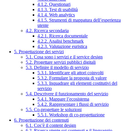
4.1.2. Questionari
4.1.3. Test di usabilità
4.1.4. Web analytics
4.1.5. Strumenti di mappatura dell’esperienza
utente
4.2. Ricerca secondaria
4.2.1. Ricerca documentale
4.2.2. Analisi benchmark
4.2.3. Valutazione euristica
5. Progettazione dei servizi
5.1. Cosa sono i servizi e il service design
5.2. Progettare servizi pubblici digitali
5.3. Definire il modello di servizio
5.3.1. Identificare gli attori coinvolti
5.3.2. Formulare la proposta di valore
5.3.3. Inquadrare gli elementi costitutivi del
servizio
5.4. Descrivere il funzionamento del servizio
5.4.1. Mappare l’ecosistema
5.4.2. Rappresentare i flussi di servizio
5.5. Co-progettare le soluzioni
5.5.1. Workshop di co-progettazione
6. Progettazione dei contenuti
6.1. Cos’è il content design
6.2. Ricerca utente sui contenuti e il linguaggio