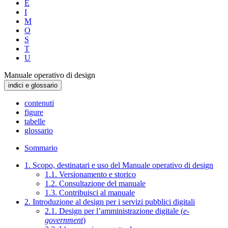
E
I
M
O
S
T
U
Manuale operativo di design
indici e glossario
contenuti
figure
tabelle
glossario
Sommario
1. Scopo, destinatari e uso del Manuale operativo di design
1.1. Versionamento e storico
1.2. Consultazione del manuale
1.3. Contribuisci al manuale
2. Introduzione al design per i servizi pubblici digitali
2.1. Design per l’amministrazione digitale (
e-
government
)