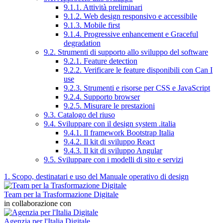
9.1.1. Attività preliminari
9.1.2. Web design responsivo e accessibile
9.1.3. Mobile first
9.1.4. Progressive enhancement e Graceful
degradation
9.2. Strumenti di supporto allo sviluppo del software
9.2.1. Feature detection
9.2.2. Verificare le feature disponibili con Can I
use
9.2.3. Strumenti e risorse per CSS e JavaScript
9.2.4. Supporto browser
9.2.5. Misurare le prestazioni
9.3. Catalogo del riuso
9.4. Sviluppare con il design system .italia
9.4.1. Il framework Bootstrap Italia
9.4.2. Il kit di sviluppo React
9.4.3. Il kit di sviluppo Angular
9.5. Sviluppare con i modelli di sito e servizi
1. Scopo, destinatari e uso del Manuale operativo di design
Team per la Trasformazione Digitale
in collaborazione con
Agenzia per l'Italia Digitale