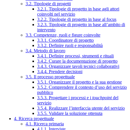
3.2. Tipologie di progetti
3.2.1. Tipologie di progetto in base agli attori
coinvolti nel servizio
3.2.2. Tipologie di progetto in base al focus
3.2.3. Tipologie di progetto in base all’ambito di
intervento
3.3. Competenze, ruoli e figure coinvolte
3.3.1. Coordinatore di progetto
3.3.2. Definire ruoli e responsabilità
3.4. Metodo di lavoro
3.4.1. Definire processi, strumenti e rituali
3.4.2. Curare la documentazione di progetto
3.4.3. Organizzare tavoli tecnici collaborativi
3.4.4. Prendere decisioni
3.5. Il processo progettuale
3.5.1. Organizzare il progetto e la sua gestione
3.5.2. Comprendere il contesto d’uso del servizio
pubblico
3.5.3. Progettare i processi e i
touchpoint
del
servizio
3.5.4. Realizzare l’interfaccia utente del servizio
3.5.5. Validare la soluzione ottenuta
4. Ricerca progettuale
4.1. Ricerca primaria
4.1.1. Interviste