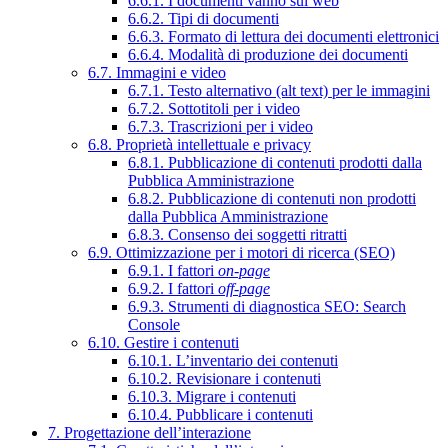
6.6.1. I documenti vanno sul web
6.6.2. Tipi di documenti
6.6.3. Formato di lettura dei documenti elettronici
6.6.4. Modalità di produzione dei documenti
6.7. Immagini e video
6.7.1. Testo alternativo (alt text) per le immagini
6.7.2. Sottotitoli per i video
6.7.3. Trascrizioni per i video
6.8. Proprietà intellettuale e privacy
6.8.1. Pubblicazione di contenuti prodotti dalla
Pubblica Amministrazione
6.8.2. Pubblicazione di contenuti non prodotti
dalla Pubblica Amministrazione
6.8.3. Consenso dei soggetti ritratti
6.9. Ottimizzazione per i motori di ricerca (SEO)
6.9.1. I fattori
on-page
6.9.2. I fattori
off-page
6.9.3. Strumenti di diagnostica SEO: Search
Console
6.10. Gestire i contenuti
6.10.1. L’inventario dei contenuti
6.10.2. Revisionare i contenuti
6.10.3. Migrare i contenuti
6.10.4. Pubblicare i contenuti
7. Progettazione dell’interazione