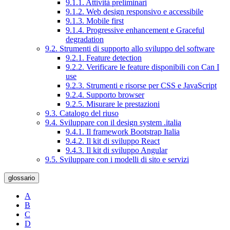
9.1.1. Attività preliminari
9.1.2. Web design responsivo e accessibile
9.1.3. Mobile first
9.1.4. Progressive enhancement e Graceful
degradation
9.2. Strumenti di supporto allo sviluppo del software
9.2.1. Feature detection
9.2.2. Verificare le feature disponibili con Can I
use
9.2.3. Strumenti e risorse per CSS e JavaScript
9.2.4. Supporto browser
9.2.5. Misurare le prestazioni
9.3. Catalogo del riuso
9.4. Sviluppare con il design system .italia
9.4.1. Il framework Bootstrap Italia
9.4.2. Il kit di sviluppo React
9.4.3. Il kit di sviluppo Angular
9.5. Sviluppare con i modelli di sito e servizi
glossario
A
B
C
D