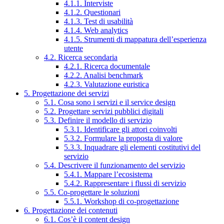
4.1.1. Interviste
4.1.2. Questionari
4.1.3. Test di usabilità
4.1.4. Web analytics
4.1.5. Strumenti di mappatura dell’esperienza
utente
4.2. Ricerca secondaria
4.2.1. Ricerca documentale
4.2.2. Analisi benchmark
4.2.3. Valutazione euristica
5. Progettazione dei servizi
5.1. Cosa sono i servizi e il service design
5.2. Progettare servizi pubblici digitali
5.3. Definire il modello di servizio
5.3.1. Identificare gli attori coinvolti
5.3.2. Formulare la proposta di valore
5.3.3. Inquadrare gli elementi costitutivi del
servizio
5.4. Descrivere il funzionamento del servizio
5.4.1. Mappare l’ecosistema
5.4.2. Rappresentare i flussi di servizio
5.5. Co-progettare le soluzioni
5.5.1. Workshop di co-progettazione
6. Progettazione dei contenuti
6.1. Cos’è il content design