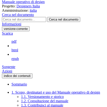
Manuale operativo di design
Progetto:
Designers Italia
Amministrazione:
italia
Cerca nel documento
Cerca nel documento
Informazioni
versione-corrente
Scarica
pdf
html
epub
Sorgente
Azioni
indice dei contenuti
Sommario
1. Scopo, destinatari e uso del Manuale operativo di design
1.1. Versionamento e storico
1.2. Consultazione del manuale
1.3. Contribuisci al manuale