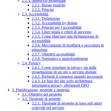
2.2. L’approccio progettuale
2.2.1. Buone pratiche
2.2.2. Principi
2.3. Accessibilità
2.3.1. Definizione
2.3.2. Accessibilità by design
2.3.3. Principi per l’accessibilità
2.3.4. Linee guida e criteri di successo
2.3.5. Come rilasciare una dichiarazione di
accessibilità
2.3.6. Meccanismo di feedback e procedura di
attuazione
2.3.7. Obiettivi accessibilità
2.3.8. Normativa e approfondimenti
2.4. Privacy
2.4.1. Come rispettare la privacy sin dalla
progettazione di un sito o servizio digitale
2.4.2. Richiedi il consenso quando necessario
2.4.3. Le basi del sito web: architettura,
informativa privacy, riferimenti DPO
3. Pianificazione, gestione e strategia
3.1. Obiettivi del progetto
3.2. Tipologie di progetti
3.2.1. Tipologie di progetto in base agli attori
coinvolti nel servizio