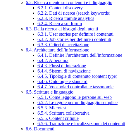
6.2. Ricerca utente sui contenuti e il linguaggio
6.2.1. Content discovery
6.2.2. Dati di ricerca (search keywords)
6.2.3. Ricerca tramite analytics
6.2.4. Ricerca sui forum
6.3. Dalla ricerca ai bisogni degli utenti
6.3.1. User stories per definire i contenuti
6.3.2. Job stories per definire i contenuti
6.3.3. Criteri di accettazione
6.4. Architettura dell’informazione
6.4.1. Definire l’architettura dell’informazione
6.4.2. Alberatura
6.4.3. Flussi di interazione
6.4.4. Sistemi di navigazione
6.4.5. Tipologie di contenuto (content type)
6.4.6. Ontologie e standard
6.4.7. Vocabolari controllati e tassonomie
6.5. Scrittura e linguaggio
6.5.1. Come leggono le persone sul web
6.5.2. Le regole per un linguaggio semplice
6.5.3. Microtesti
6.5.4. Scrittura collaborativa
6.5.5. Content critique
6.5.6. Traduzione e localizzazione dei contenuti
6.6. Documenti