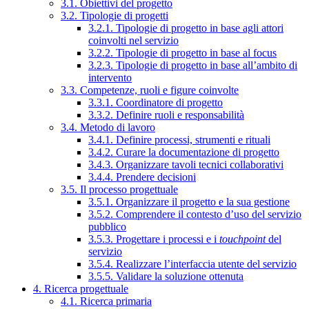
3.1. Obiettivi del progetto
3.2. Tipologie di progetti
3.2.1. Tipologie di progetto in base agli attori
coinvolti nel servizio
3.2.2. Tipologie di progetto in base al focus
3.2.3. Tipologie di progetto in base all’ambito di
intervento
3.3. Competenze, ruoli e figure coinvolte
3.3.1. Coordinatore di progetto
3.3.2. Definire ruoli e responsabilità
3.4. Metodo di lavoro
3.4.1. Definire processi, strumenti e rituali
3.4.2. Curare la documentazione di progetto
3.4.3. Organizzare tavoli tecnici collaborativi
3.4.4. Prendere decisioni
3.5. Il processo progettuale
3.5.1. Organizzare il progetto e la sua gestione
3.5.2. Comprendere il contesto d’uso del servizio
pubblico
3.5.3. Progettare i processi e i
touchpoint
del
servizio
3.5.4. Realizzare l’interfaccia utente del servizio
3.5.5. Validare la soluzione ottenuta
4. Ricerca progettuale
4.1. Ricerca primaria