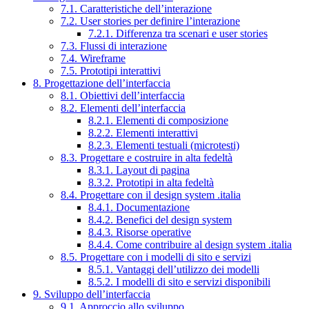
7.1. Caratteristiche dell’interazione
7.2. User stories per definire l’interazione
7.2.1. Differenza tra scenari e user stories
7.3. Flussi di interazione
7.4. Wireframe
7.5. Prototipi interattivi
8. Progettazione dell’interfaccia
8.1. Obiettivi dell’interfaccia
8.2. Elementi dell’interfaccia
8.2.1. Elementi di composizione
8.2.2. Elementi interattivi
8.2.3. Elementi testuali (microtesti)
8.3. Progettare e costruire in alta fedeltà
8.3.1. Layout di pagina
8.3.2. Prototipi in alta fedeltà
8.4. Progettare con il design system .italia
8.4.1. Documentazione
8.4.2. Benefici del design system
8.4.3. Risorse operative
8.4.4. Come contribuire al design system .italia
8.5. Progettare con i modelli di sito e servizi
8.5.1. Vantaggi dell’utilizzo dei modelli
8.5.2. I modelli di sito e servizi disponibili
9. Sviluppo dell’interfaccia
9.1. Approccio allo sviluppo