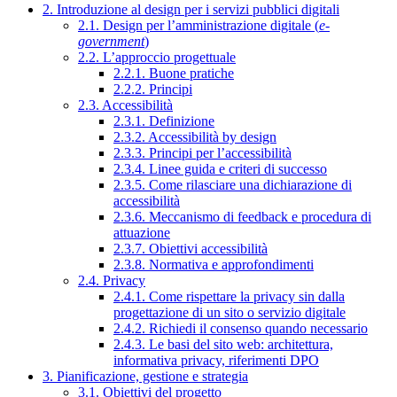
2. Introduzione al design per i servizi pubblici digitali
2.1. Design per l’amministrazione digitale (
e-
government
)
2.2. L’approccio progettuale
2.2.1. Buone pratiche
2.2.2. Principi
2.3. Accessibilità
2.3.1. Definizione
2.3.2. Accessibilità by design
2.3.3. Principi per l’accessibilità
2.3.4. Linee guida e criteri di successo
2.3.5. Come rilasciare una dichiarazione di
accessibilità
2.3.6. Meccanismo di feedback e procedura di
attuazione
2.3.7. Obiettivi accessibilità
2.3.8. Normativa e approfondimenti
2.4. Privacy
2.4.1. Come rispettare la privacy sin dalla
progettazione di un sito o servizio digitale
2.4.2. Richiedi il consenso quando necessario
2.4.3. Le basi del sito web: architettura,
informativa privacy, riferimenti DPO
3. Pianificazione, gestione e strategia
3.1. Obiettivi del progetto