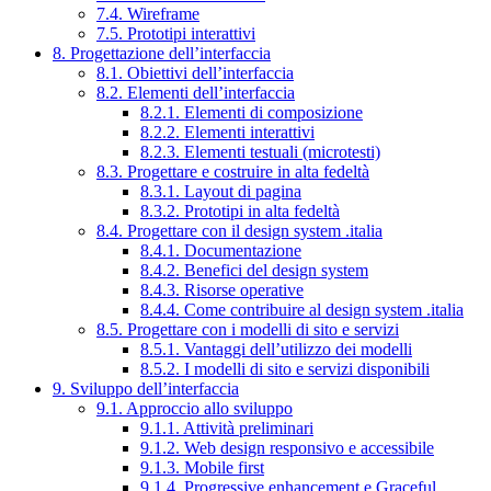
7.4. Wireframe
7.5. Prototipi interattivi
8. Progettazione dell’interfaccia
8.1. Obiettivi dell’interfaccia
8.2. Elementi dell’interfaccia
8.2.1. Elementi di composizione
8.2.2. Elementi interattivi
8.2.3. Elementi testuali (microtesti)
8.3. Progettare e costruire in alta fedeltà
8.3.1. Layout di pagina
8.3.2. Prototipi in alta fedeltà
8.4. Progettare con il design system .italia
8.4.1. Documentazione
8.4.2. Benefici del design system
8.4.3. Risorse operative
8.4.4. Come contribuire al design system .italia
8.5. Progettare con i modelli di sito e servizi
8.5.1. Vantaggi dell’utilizzo dei modelli
8.5.2. I modelli di sito e servizi disponibili
9. Sviluppo dell’interfaccia
9.1. Approccio allo sviluppo
9.1.1. Attività preliminari
9.1.2. Web design responsivo e accessibile
9.1.3. Mobile first
9.1.4. Progressive enhancement e Graceful