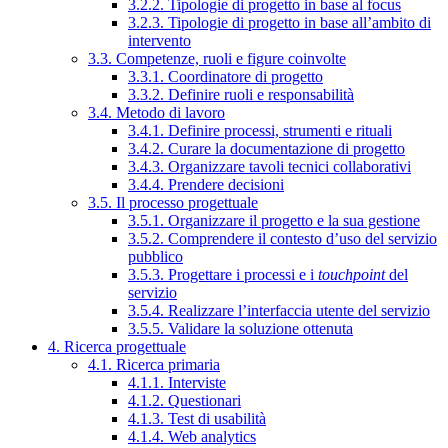
3.2.2. Tipologie di progetto in base al focus
3.2.3. Tipologie di progetto in base all’ambito di
intervento
3.3. Competenze, ruoli e figure coinvolte
3.3.1. Coordinatore di progetto
3.3.2. Definire ruoli e responsabilità
3.4. Metodo di lavoro
3.4.1. Definire processi, strumenti e rituali
3.4.2. Curare la documentazione di progetto
3.4.3. Organizzare tavoli tecnici collaborativi
3.4.4. Prendere decisioni
3.5. Il processo progettuale
3.5.1. Organizzare il progetto e la sua gestione
3.5.2. Comprendere il contesto d’uso del servizio
pubblico
3.5.3. Progettare i processi e i
touchpoint
del
servizio
3.5.4. Realizzare l’interfaccia utente del servizio
3.5.5. Validare la soluzione ottenuta
4. Ricerca progettuale
4.1. Ricerca primaria
4.1.1. Interviste
4.1.2. Questionari
4.1.3. Test di usabilità
4.1.4. Web analytics