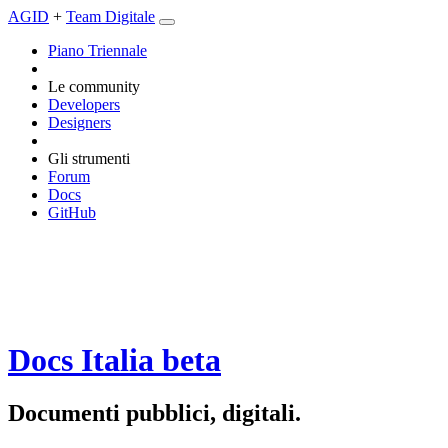
AGID
+
Team Digitale
Piano Triennale
Le community
Developers
Designers
Gli strumenti
Forum
Docs
GitHub
Docs Italia
beta
Documenti pubblici, digitali.