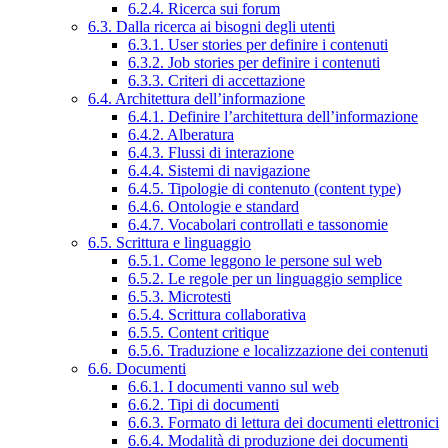
6.2.4. Ricerca sui forum
6.3. Dalla ricerca ai bisogni degli utenti
6.3.1. User stories per definire i contenuti
6.3.2. Job stories per definire i contenuti
6.3.3. Criteri di accettazione
6.4. Architettura dell’informazione
6.4.1. Definire l’architettura dell’informazione
6.4.2. Alberatura
6.4.3. Flussi di interazione
6.4.4. Sistemi di navigazione
6.4.5. Tipologie di contenuto (content type)
6.4.6. Ontologie e standard
6.4.7. Vocabolari controllati e tassonomie
6.5. Scrittura e linguaggio
6.5.1. Come leggono le persone sul web
6.5.2. Le regole per un linguaggio semplice
6.5.3. Microtesti
6.5.4. Scrittura collaborativa
6.5.5. Content critique
6.5.6. Traduzione e localizzazione dei contenuti
6.6. Documenti
6.6.1. I documenti vanno sul web
6.6.2. Tipi di documenti
6.6.3. Formato di lettura dei documenti elettronici
6.6.4. Modalità di produzione dei documenti