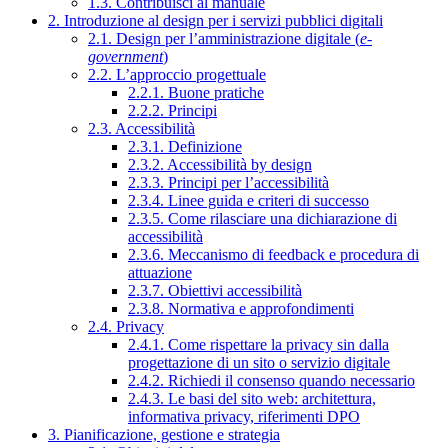
1.3. Contribuisci al manuale
2. Introduzione al design per i servizi pubblici digitali
2.1. Design per l’amministrazione digitale (
e-
government
)
2.2. L’approccio progettuale
2.2.1. Buone pratiche
2.2.2. Principi
2.3. Accessibilità
2.3.1. Definizione
2.3.2. Accessibilità by design
2.3.3. Principi per l’accessibilità
2.3.4. Linee guida e criteri di successo
2.3.5. Come rilasciare una dichiarazione di
accessibilità
2.3.6. Meccanismo di feedback e procedura di
attuazione
2.3.7. Obiettivi accessibilità
2.3.8. Normativa e approfondimenti
2.4. Privacy
2.4.1. Come rispettare la privacy sin dalla
progettazione di un sito o servizio digitale
2.4.2. Richiedi il consenso quando necessario
2.4.3. Le basi del sito web: architettura,
informativa privacy, riferimenti DPO
3. Pianificazione, gestione e strategia