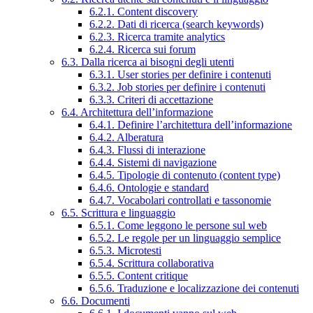
6.2.1. Content discovery
6.2.2. Dati di ricerca (search keywords)
6.2.3. Ricerca tramite analytics
6.2.4. Ricerca sui forum
6.3. Dalla ricerca ai bisogni degli utenti
6.3.1. User stories per definire i contenuti
6.3.2. Job stories per definire i contenuti
6.3.3. Criteri di accettazione
6.4. Architettura dell’informazione
6.4.1. Definire l’architettura dell’informazione
6.4.2. Alberatura
6.4.3. Flussi di interazione
6.4.4. Sistemi di navigazione
6.4.5. Tipologie di contenuto (content type)
6.4.6. Ontologie e standard
6.4.7. Vocabolari controllati e tassonomie
6.5. Scrittura e linguaggio
6.5.1. Come leggono le persone sul web
6.5.2. Le regole per un linguaggio semplice
6.5.3. Microtesti
6.5.4. Scrittura collaborativa
6.5.5. Content critique
6.5.6. Traduzione e localizzazione dei contenuti
6.6. Documenti