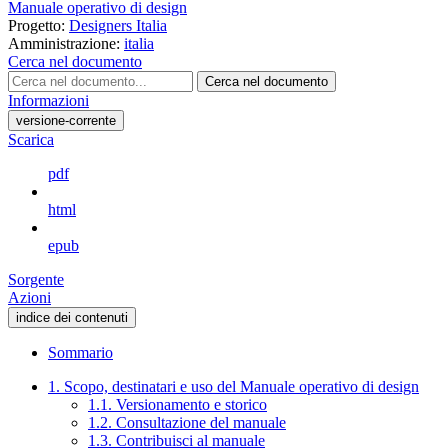
Manuale operativo di design
Progetto:
Designers Italia
Amministrazione:
italia
Cerca nel documento
Cerca nel documento
Informazioni
versione-corrente
Scarica
pdf
html
epub
Sorgente
Azioni
indice dei contenuti
Sommario
1. Scopo, destinatari e uso del Manuale operativo di design
1.1. Versionamento e storico
1.2. Consultazione del manuale
1.3. Contribuisci al manuale