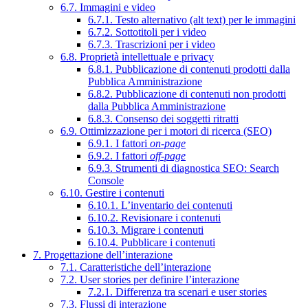
6.7. Immagini e video
6.7.1. Testo alternativo (alt text) per le immagini
6.7.2. Sottotitoli per i video
6.7.3. Trascrizioni per i video
6.8. Proprietà intellettuale e privacy
6.8.1. Pubblicazione di contenuti prodotti dalla
Pubblica Amministrazione
6.8.2. Pubblicazione di contenuti non prodotti
dalla Pubblica Amministrazione
6.8.3. Consenso dei soggetti ritratti
6.9. Ottimizzazione per i motori di ricerca (SEO)
6.9.1. I fattori
on-page
6.9.2. I fattori
off-page
6.9.3. Strumenti di diagnostica SEO: Search
Console
6.10. Gestire i contenuti
6.10.1. L’inventario dei contenuti
6.10.2. Revisionare i contenuti
6.10.3. Migrare i contenuti
6.10.4. Pubblicare i contenuti
7. Progettazione dell’interazione
7.1. Caratteristiche dell’interazione
7.2. User stories per definire l’interazione
7.2.1. Differenza tra scenari e user stories
7.3. Flussi di interazione