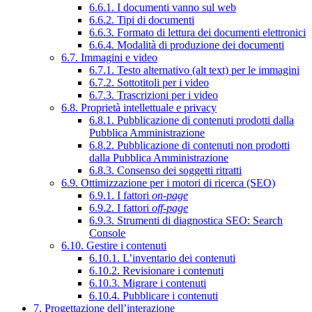
6.6.1. I documenti vanno sul web
6.6.2. Tipi di documenti
6.6.3. Formato di lettura dei documenti elettronici
6.6.4. Modalità di produzione dei documenti
6.7. Immagini e video
6.7.1. Testo alternativo (alt text) per le immagini
6.7.2. Sottotitoli per i video
6.7.3. Trascrizioni per i video
6.8. Proprietà intellettuale e privacy
6.8.1. Pubblicazione di contenuti prodotti dalla
Pubblica Amministrazione
6.8.2. Pubblicazione di contenuti non prodotti
dalla Pubblica Amministrazione
6.8.3. Consenso dei soggetti ritratti
6.9. Ottimizzazione per i motori di ricerca (SEO)
6.9.1. I fattori
on-page
6.9.2. I fattori
off-page
6.9.3. Strumenti di diagnostica SEO: Search
Console
6.10. Gestire i contenuti
6.10.1. L’inventario dei contenuti
6.10.2. Revisionare i contenuti
6.10.3. Migrare i contenuti
6.10.4. Pubblicare i contenuti
7. Progettazione dell’interazione