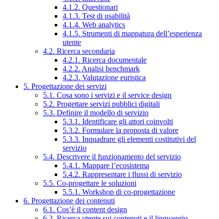
4.1.2. Questionari
4.1.3. Test di usabilità
4.1.4. Web analytics
4.1.5. Strumenti di mappatura dell’esperienza
utente
4.2. Ricerca secondaria
4.2.1. Ricerca documentale
4.2.2. Analisi benchmark
4.2.3. Valutazione euristica
5. Progettazione dei servizi
5.1. Cosa sono i servizi e il service design
5.2. Progettare servizi pubblici digitali
5.3. Definire il modello di servizio
5.3.1. Identificare gli attori coinvolti
5.3.2. Formulare la proposta di valore
5.3.3. Inquadrare gli elementi costitutivi del
servizio
5.4. Descrivere il funzionamento del servizio
5.4.1. Mappare l’ecosistema
5.4.2. Rappresentare i flussi di servizio
5.5. Co-progettare le soluzioni
5.5.1. Workshop di co-progettazione
6. Progettazione dei contenuti
6.1. Cos’è il content design
6.2. Ricerca utente sui contenuti e il linguaggio