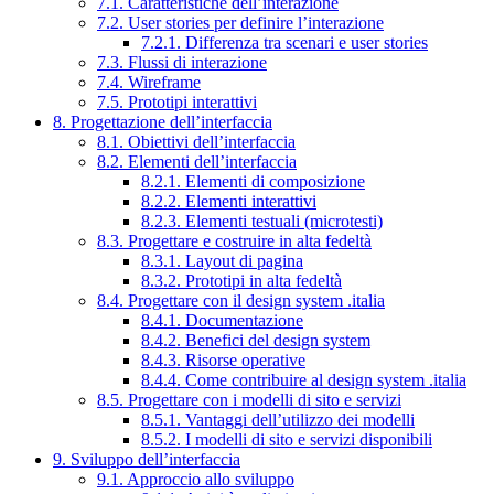
7.1. Caratteristiche dell’interazione
7.2. User stories per definire l’interazione
7.2.1. Differenza tra scenari e user stories
7.3. Flussi di interazione
7.4. Wireframe
7.5. Prototipi interattivi
8. Progettazione dell’interfaccia
8.1. Obiettivi dell’interfaccia
8.2. Elementi dell’interfaccia
8.2.1. Elementi di composizione
8.2.2. Elementi interattivi
8.2.3. Elementi testuali (microtesti)
8.3. Progettare e costruire in alta fedeltà
8.3.1. Layout di pagina
8.3.2. Prototipi in alta fedeltà
8.4. Progettare con il design system .italia
8.4.1. Documentazione
8.4.2. Benefici del design system
8.4.3. Risorse operative
8.4.4. Come contribuire al design system .italia
8.5. Progettare con i modelli di sito e servizi
8.5.1. Vantaggi dell’utilizzo dei modelli
8.5.2. I modelli di sito e servizi disponibili
9. Sviluppo dell’interfaccia
9.1. Approccio allo sviluppo