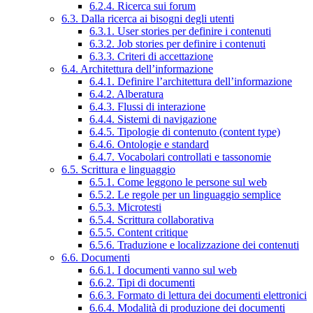
6.2.4. Ricerca sui forum
6.3. Dalla ricerca ai bisogni degli utenti
6.3.1. User stories per definire i contenuti
6.3.2. Job stories per definire i contenuti
6.3.3. Criteri di accettazione
6.4. Architettura dell’informazione
6.4.1. Definire l’architettura dell’informazione
6.4.2. Alberatura
6.4.3. Flussi di interazione
6.4.4. Sistemi di navigazione
6.4.5. Tipologie di contenuto (content type)
6.4.6. Ontologie e standard
6.4.7. Vocabolari controllati e tassonomie
6.5. Scrittura e linguaggio
6.5.1. Come leggono le persone sul web
6.5.2. Le regole per un linguaggio semplice
6.5.3. Microtesti
6.5.4. Scrittura collaborativa
6.5.5. Content critique
6.5.6. Traduzione e localizzazione dei contenuti
6.6. Documenti
6.6.1. I documenti vanno sul web
6.6.2. Tipi di documenti
6.6.3. Formato di lettura dei documenti elettronici
6.6.4. Modalità di produzione dei documenti