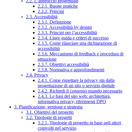
2.2. L’approccio progettuale
2.2.1. Buone pratiche
2.2.2. Principi
2.3. Accessibilità
2.3.1. Definizione
2.3.2. Accessibilità by design
2.3.3. Principi per l’accessibilità
2.3.4. Linee guida e criteri di successo
2.3.5. Come rilasciare una dichiarazione di
accessibilità
2.3.6. Meccanismo di feedback e procedura di
attuazione
2.3.7. Obiettivi accessibilità
2.3.8. Normativa e approfondimenti
2.4. Privacy
2.4.1. Come rispettare la privacy sin dalla
progettazione di un sito o servizio digitale
2.4.2. Richiedi il consenso quando necessario
2.4.3. Le basi del sito web: architettura,
informativa privacy, riferimenti DPO
3. Pianificazione, gestione e strategia
3.1. Obiettivi del progetto
3.2. Tipologie di progetti
3.2.1. Tipologie di progetto in base agli attori
coinvolti nel servizio