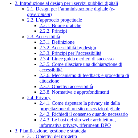
2. Introduzione al design per i servizi pubblici digitali
2.1. Design per l’amministrazione digitale (
e-
government
)
2.2. L’approccio progettuale
2.2.1. Buone pratiche
2.2.2. Principi
2.3. Accessibilità
2.3.1. Definizione
2.3.2. Accessibilità by design
2.3.3. Principi per l’accessibilità
2.3.4. Linee guida e criteri di successo
2.3.5. Come rilasciare una dichiarazione di
accessibilità
2.3.6. Meccanismo di feedback e procedura di
attuazione
2.3.7. Obiettivi accessibilità
2.3.8. Normativa e approfondimenti
2.4. Privacy
2.4.1. Come rispettare la privacy sin dalla
progettazione di un sito o servizio digitale
2.4.2. Richiedi il consenso quando necessario
2.4.3. Le basi del sito web: architettura,
informativa privacy, riferimenti DPO
3. Pianificazione, gestione e strategia
3.1. Obiettivi del progetto