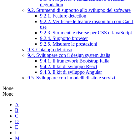
degradation
9.2. Strumenti di supporto allo sviluppo del software
9.2.1. Feature detection
9.2.2. Verificare le feature disponibili con Can I
use
9.2.3. Strumenti e risorse per CSS e JavaScript
9.2.4. Supporto browser
9.2.5. Misurare le prestazioni
9.3. Catalogo del riuso
9.4. Sviluppare con il design system .italia
9.4.1. Il framework Bootstrap Italia
9.4.2. Il kit di sviluppo React
9.4.3. Il kit di sviluppo Angular
9.5. Sviluppare con i modelli di sito e servizi
None
None
A
B
C
D
E
I
M