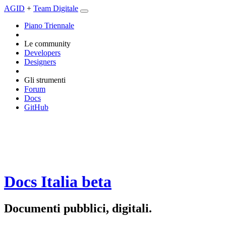
AGID
+
Team Digitale
Piano Triennale
Le community
Developers
Designers
Gli strumenti
Forum
Docs
GitHub
Docs Italia
beta
Documenti pubblici, digitali.