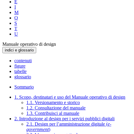
E
I
M
O
S
T
U
Manuale operativo di design
indici e glossario
contenuti
figure
tabelle
glossario
Sommario
1. Scopo, destinatari e uso del Manuale operativo di design
1.1. Versionamento e storico
1.2. Consultazione del manuale
1.3. Contribuisci al manuale
2. Introduzione al design per i servizi pubblici digitali
2.1. Design per l’amministrazione digitale (
e-
government
)