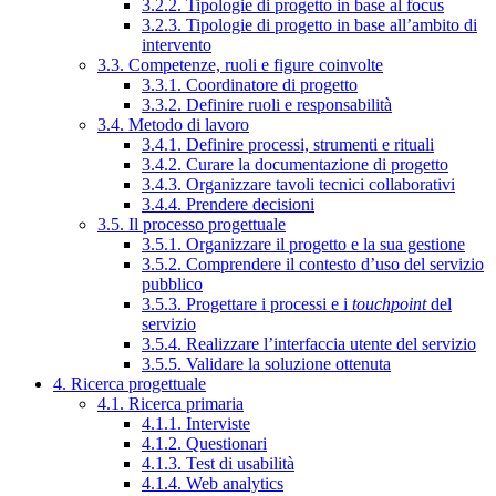
3.2.2. Tipologie di progetto in base al focus
3.2.3. Tipologie di progetto in base all’ambito di
intervento
3.3. Competenze, ruoli e figure coinvolte
3.3.1. Coordinatore di progetto
3.3.2. Definire ruoli e responsabilità
3.4. Metodo di lavoro
3.4.1. Definire processi, strumenti e rituali
3.4.2. Curare la documentazione di progetto
3.4.3. Organizzare tavoli tecnici collaborativi
3.4.4. Prendere decisioni
3.5. Il processo progettuale
3.5.1. Organizzare il progetto e la sua gestione
3.5.2. Comprendere il contesto d’uso del servizio
pubblico
3.5.3. Progettare i processi e i
touchpoint
del
servizio
3.5.4. Realizzare l’interfaccia utente del servizio
3.5.5. Validare la soluzione ottenuta
4. Ricerca progettuale
4.1. Ricerca primaria
4.1.1. Interviste
4.1.2. Questionari
4.1.3. Test di usabilità
4.1.4. Web analytics