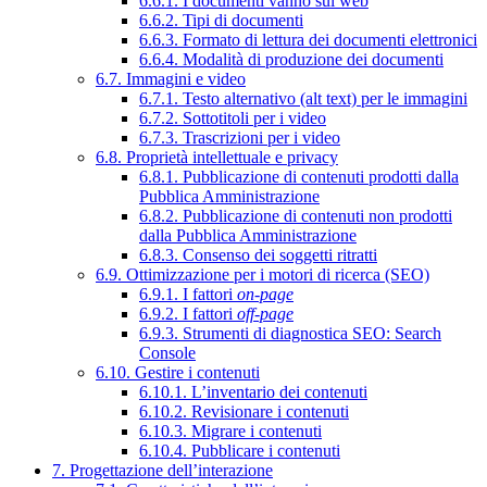
6.6.1. I documenti vanno sul web
6.6.2. Tipi di documenti
6.6.3. Formato di lettura dei documenti elettronici
6.6.4. Modalità di produzione dei documenti
6.7. Immagini e video
6.7.1. Testo alternativo (alt text) per le immagini
6.7.2. Sottotitoli per i video
6.7.3. Trascrizioni per i video
6.8. Proprietà intellettuale e privacy
6.8.1. Pubblicazione di contenuti prodotti dalla
Pubblica Amministrazione
6.8.2. Pubblicazione di contenuti non prodotti
dalla Pubblica Amministrazione
6.8.3. Consenso dei soggetti ritratti
6.9. Ottimizzazione per i motori di ricerca (SEO)
6.9.1. I fattori
on-page
6.9.2. I fattori
off-page
6.9.3. Strumenti di diagnostica SEO: Search
Console
6.10. Gestire i contenuti
6.10.1. L’inventario dei contenuti
6.10.2. Revisionare i contenuti
6.10.3. Migrare i contenuti
6.10.4. Pubblicare i contenuti
7. Progettazione dell’interazione