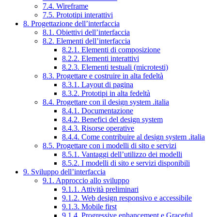
7.4. Wireframe
7.5. Prototipi interattivi
8. Progettazione dell’interfaccia
8.1. Obiettivi dell’interfaccia
8.2. Elementi dell’interfaccia
8.2.1. Elementi di composizione
8.2.2. Elementi interattivi
8.2.3. Elementi testuali (microtesti)
8.3. Progettare e costruire in alta fedeltà
8.3.1. Layout di pagina
8.3.2. Prototipi in alta fedeltà
8.4. Progettare con il design system .italia
8.4.1. Documentazione
8.4.2. Benefici del design system
8.4.3. Risorse operative
8.4.4. Come contribuire al design system .italia
8.5. Progettare con i modelli di sito e servizi
8.5.1. Vantaggi dell’utilizzo dei modelli
8.5.2. I modelli di sito e servizi disponibili
9. Sviluppo dell’interfaccia
9.1. Approccio allo sviluppo
9.1.1. Attività preliminari
9.1.2. Web design responsivo e accessibile
9.1.3. Mobile first
9.1.4. Progressive enhancement e Graceful