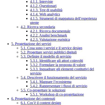
4.1.1. Interviste
4.1.2. Questionari
4.1.3. Test di usabilità
4.1.4. Web analytics
4.1.5. Strumenti di mappatura dell’esperienza
utente
4.2. Ricerca secondaria
4.2.1. Ricerca documentale
4.2.2. Analisi benchmark
4.2.3. Valutazione euristica
5. Progettazione dei servizi
5.1. Cosa sono i servizi e il service design
5.2. Progettare servizi pubblici digitali
5.3. Definire il modello di servizio
5.3.1. Identificare gli attori coinvolti
5.3.2. Formulare la proposta di valore
5.3.3. Inquadrare gli elementi costitutivi del
servizio
5.4. Descrivere il funzionamento del servizio
5.4.1. Mappare l’ecosistema
5.4.2. Rappresentare i flussi di servizio
5.5. Co-progettare le soluzioni
5.5.1. Workshop di co-progettazione
6. Progettazione dei contenuti
6.1. Cos’è il content design