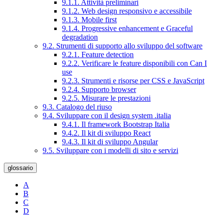
9.1.1. Attività preliminari
9.1.2. Web design responsivo e accessibile
9.1.3. Mobile first
9.1.4. Progressive enhancement e Graceful
degradation
9.2. Strumenti di supporto allo sviluppo del software
9.2.1. Feature detection
9.2.2. Verificare le feature disponibili con Can I
use
9.2.3. Strumenti e risorse per CSS e JavaScript
9.2.4. Supporto browser
9.2.5. Misurare le prestazioni
9.3. Catalogo del riuso
9.4. Sviluppare con il design system .italia
9.4.1. Il framework Bootstrap Italia
9.4.2. Il kit di sviluppo React
9.4.3. Il kit di sviluppo Angular
9.5. Sviluppare con i modelli di sito e servizi
glossario
A
B
C
D