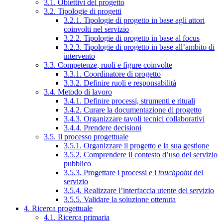
3.1. Obiettivi del progetto
3.2. Tipologie di progetti
3.2.1. Tipologie di progetto in base agli attori
coinvolti nel servizio
3.2.2. Tipologie di progetto in base al focus
3.2.3. Tipologie di progetto in base all’ambito di
intervento
3.3. Competenze, ruoli e figure coinvolte
3.3.1. Coordinatore di progetto
3.3.2. Definire ruoli e responsabilità
3.4. Metodo di lavoro
3.4.1. Definire processi, strumenti e rituali
3.4.2. Curare la documentazione di progetto
3.4.3. Organizzare tavoli tecnici collaborativi
3.4.4. Prendere decisioni
3.5. Il processo progettuale
3.5.1. Organizzare il progetto e la sua gestione
3.5.2. Comprendere il contesto d’uso del servizio
pubblico
3.5.3. Progettare i processi e i
touchpoint
del
servizio
3.5.4. Realizzare l’interfaccia utente del servizio
3.5.5. Validare la soluzione ottenuta
4. Ricerca progettuale
4.1. Ricerca primaria