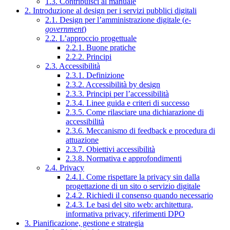
1.3. Contribuisci al manuale
2. Introduzione al design per i servizi pubblici digitali
2.1. Design per l’amministrazione digitale (
e-
government
)
2.2. L’approccio progettuale
2.2.1. Buone pratiche
2.2.2. Principi
2.3. Accessibilità
2.3.1. Definizione
2.3.2. Accessibilità by design
2.3.3. Principi per l’accessibilità
2.3.4. Linee guida e criteri di successo
2.3.5. Come rilasciare una dichiarazione di
accessibilità
2.3.6. Meccanismo di feedback e procedura di
attuazione
2.3.7. Obiettivi accessibilità
2.3.8. Normativa e approfondimenti
2.4. Privacy
2.4.1. Come rispettare la privacy sin dalla
progettazione di un sito o servizio digitale
2.4.2. Richiedi il consenso quando necessario
2.4.3. Le basi del sito web: architettura,
informativa privacy, riferimenti DPO
3. Pianificazione, gestione e strategia