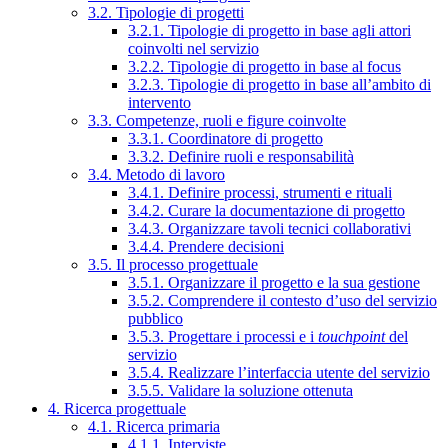
3.2. Tipologie di progetti
3.2.1. Tipologie di progetto in base agli attori
coinvolti nel servizio
3.2.2. Tipologie di progetto in base al focus
3.2.3. Tipologie di progetto in base all’ambito di
intervento
3.3. Competenze, ruoli e figure coinvolte
3.3.1. Coordinatore di progetto
3.3.2. Definire ruoli e responsabilità
3.4. Metodo di lavoro
3.4.1. Definire processi, strumenti e rituali
3.4.2. Curare la documentazione di progetto
3.4.3. Organizzare tavoli tecnici collaborativi
3.4.4. Prendere decisioni
3.5. Il processo progettuale
3.5.1. Organizzare il progetto e la sua gestione
3.5.2. Comprendere il contesto d’uso del servizio
pubblico
3.5.3. Progettare i processi e i
touchpoint
del
servizio
3.5.4. Realizzare l’interfaccia utente del servizio
3.5.5. Validare la soluzione ottenuta
4. Ricerca progettuale
4.1. Ricerca primaria
4.1.1. Interviste