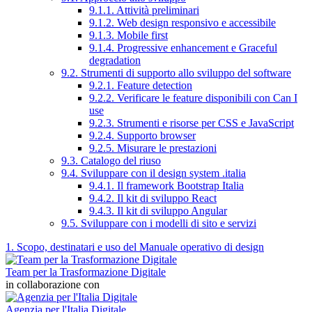
9.1.1. Attività preliminari
9.1.2. Web design responsivo e accessibile
9.1.3. Mobile first
9.1.4. Progressive enhancement e Graceful
degradation
9.2. Strumenti di supporto allo sviluppo del software
9.2.1. Feature detection
9.2.2. Verificare le feature disponibili con Can I
use
9.2.3. Strumenti e risorse per CSS e JavaScript
9.2.4. Supporto browser
9.2.5. Misurare le prestazioni
9.3. Catalogo del riuso
9.4. Sviluppare con il design system .italia
9.4.1. Il framework Bootstrap Italia
9.4.2. Il kit di sviluppo React
9.4.3. Il kit di sviluppo Angular
9.5. Sviluppare con i modelli di sito e servizi
1. Scopo, destinatari e uso del Manuale operativo di design
Team per la Trasformazione Digitale
in collaborazione con
Agenzia per l'Italia Digitale