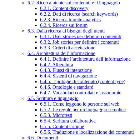
6.2. Ricerca utente sui contenuti e il linguaggio
6.2.1. Content discovery
6.2.2. Dati di ricerca (search keywords)
6.2.3. Ricerca tramite analytics
6.2.4. Ricerca sui forum
6.3. Dalla ricerca ai bisogni degli utenti
6.3.1. User stories per definire i contenuti
6.3.2. Job stories per definire i contenuti
6.3.3. Criteri di accettazione
6.4. Architettura dell’informazione
6.4.1. Definire l’architettura dell’informazione
6.4.2. Alberatura
6.4.3. Flussi di interazione
6.4.4. Sistemi di navigazione
6.4.5. Tipologie di contenuto (content type)
6.4.6. Ontologie e standard
6.4.7. Vocabolari controllati e tassonomie
6.5. Scrittura e linguaggio
6.5.1. Come leggono le persone sul web
6.5.2. Le regole per un linguaggio semplice
6.5.3. Microtesti
6.5.4. Scrittura collaborativa
6.5.5. Content critique
6.5.6. Traduzione e localizzazione dei contenuti
6.6. Documenti