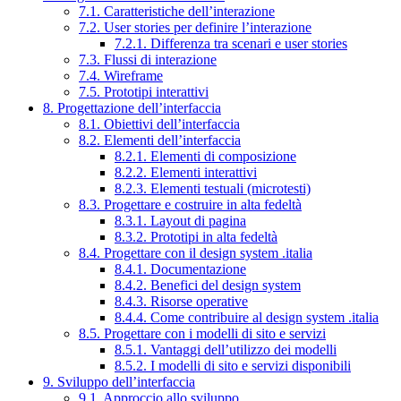
7.1. Caratteristiche dell’interazione
7.2. User stories per definire l’interazione
7.2.1. Differenza tra scenari e user stories
7.3. Flussi di interazione
7.4. Wireframe
7.5. Prototipi interattivi
8. Progettazione dell’interfaccia
8.1. Obiettivi dell’interfaccia
8.2. Elementi dell’interfaccia
8.2.1. Elementi di composizione
8.2.2. Elementi interattivi
8.2.3. Elementi testuali (microtesti)
8.3. Progettare e costruire in alta fedeltà
8.3.1. Layout di pagina
8.3.2. Prototipi in alta fedeltà
8.4. Progettare con il design system .italia
8.4.1. Documentazione
8.4.2. Benefici del design system
8.4.3. Risorse operative
8.4.4. Come contribuire al design system .italia
8.5. Progettare con i modelli di sito e servizi
8.5.1. Vantaggi dell’utilizzo dei modelli
8.5.2. I modelli di sito e servizi disponibili
9. Sviluppo dell’interfaccia
9.1. Approccio allo sviluppo