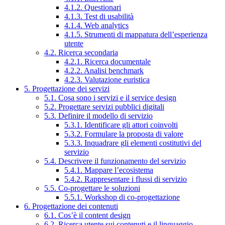
4.1.2. Questionari
4.1.3. Test di usabilità
4.1.4. Web analytics
4.1.5. Strumenti di mappatura dell’esperienza
utente
4.2. Ricerca secondaria
4.2.1. Ricerca documentale
4.2.2. Analisi benchmark
4.2.3. Valutazione euristica
5. Progettazione dei servizi
5.1. Cosa sono i servizi e il service design
5.2. Progettare servizi pubblici digitali
5.3. Definire il modello di servizio
5.3.1. Identificare gli attori coinvolti
5.3.2. Formulare la proposta di valore
5.3.3. Inquadrare gli elementi costitutivi del
servizio
5.4. Descrivere il funzionamento del servizio
5.4.1. Mappare l’ecosistema
5.4.2. Rappresentare i flussi di servizio
5.5. Co-progettare le soluzioni
5.5.1. Workshop di co-progettazione
6. Progettazione dei contenuti
6.1. Cos’è il content design
6.2. Ricerca utente sui contenuti e il linguaggio