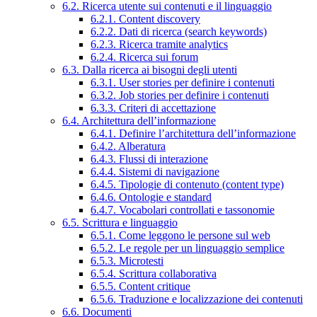
6.2. Ricerca utente sui contenuti e il linguaggio
6.2.1. Content discovery
6.2.2. Dati di ricerca (search keywords)
6.2.3. Ricerca tramite analytics
6.2.4. Ricerca sui forum
6.3. Dalla ricerca ai bisogni degli utenti
6.3.1. User stories per definire i contenuti
6.3.2. Job stories per definire i contenuti
6.3.3. Criteri di accettazione
6.4. Architettura dell’informazione
6.4.1. Definire l’architettura dell’informazione
6.4.2. Alberatura
6.4.3. Flussi di interazione
6.4.4. Sistemi di navigazione
6.4.5. Tipologie di contenuto (content type)
6.4.6. Ontologie e standard
6.4.7. Vocabolari controllati e tassonomie
6.5. Scrittura e linguaggio
6.5.1. Come leggono le persone sul web
6.5.2. Le regole per un linguaggio semplice
6.5.3. Microtesti
6.5.4. Scrittura collaborativa
6.5.5. Content critique
6.5.6. Traduzione e localizzazione dei contenuti
6.6. Documenti