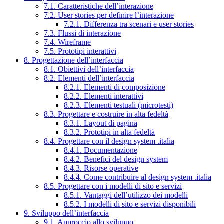
7.1. Caratteristiche dell’interazione
7.2. User stories per definire l’interazione
7.2.1. Differenza tra scenari e user stories
7.3. Flussi di interazione
7.4. Wireframe
7.5. Prototipi interattivi
8. Progettazione dell’interfaccia
8.1. Obiettivi dell’interfaccia
8.2. Elementi dell’interfaccia
8.2.1. Elementi di composizione
8.2.2. Elementi interattivi
8.2.3. Elementi testuali (microtesti)
8.3. Progettare e costruire in alta fedeltà
8.3.1. Layout di pagina
8.3.2. Prototipi in alta fedeltà
8.4. Progettare con il design system .italia
8.4.1. Documentazione
8.4.2. Benefici del design system
8.4.3. Risorse operative
8.4.4. Come contribuire al design system .italia
8.5. Progettare con i modelli di sito e servizi
8.5.1. Vantaggi dell’utilizzo dei modelli
8.5.2. I modelli di sito e servizi disponibili
9. Sviluppo dell’interfaccia
9.1. Approccio allo sviluppo