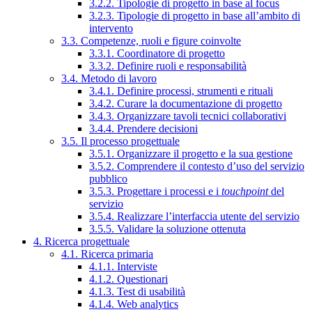
3.2.2. Tipologie di progetto in base al focus
3.2.3. Tipologie di progetto in base all’ambito di
intervento
3.3. Competenze, ruoli e figure coinvolte
3.3.1. Coordinatore di progetto
3.3.2. Definire ruoli e responsabilità
3.4. Metodo di lavoro
3.4.1. Definire processi, strumenti e rituali
3.4.2. Curare la documentazione di progetto
3.4.3. Organizzare tavoli tecnici collaborativi
3.4.4. Prendere decisioni
3.5. Il processo progettuale
3.5.1. Organizzare il progetto e la sua gestione
3.5.2. Comprendere il contesto d’uso del servizio
pubblico
3.5.3. Progettare i processi e i
touchpoint
del
servizio
3.5.4. Realizzare l’interfaccia utente del servizio
3.5.5. Validare la soluzione ottenuta
4. Ricerca progettuale
4.1. Ricerca primaria
4.1.1. Interviste
4.1.2. Questionari
4.1.3. Test di usabilità
4.1.4. Web analytics