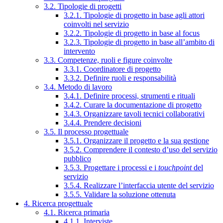
3.2. Tipologie di progetti
3.2.1. Tipologie di progetto in base agli attori
coinvolti nel servizio
3.2.2. Tipologie di progetto in base al focus
3.2.3. Tipologie di progetto in base all’ambito di
intervento
3.3. Competenze, ruoli e figure coinvolte
3.3.1. Coordinatore di progetto
3.3.2. Definire ruoli e responsabilità
3.4. Metodo di lavoro
3.4.1. Definire processi, strumenti e rituali
3.4.2. Curare la documentazione di progetto
3.4.3. Organizzare tavoli tecnici collaborativi
3.4.4. Prendere decisioni
3.5. Il processo progettuale
3.5.1. Organizzare il progetto e la sua gestione
3.5.2. Comprendere il contesto d’uso del servizio
pubblico
3.5.3. Progettare i processi e i
touchpoint
del
servizio
3.5.4. Realizzare l’interfaccia utente del servizio
3.5.5. Validare la soluzione ottenuta
4. Ricerca progettuale
4.1. Ricerca primaria
4.1.1. Interviste