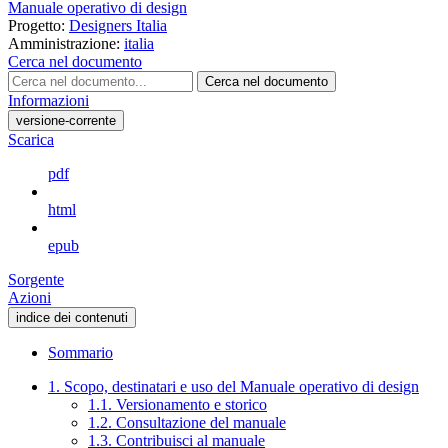
Manuale operativo di design
Progetto:
Designers Italia
Amministrazione:
italia
Cerca nel documento
Cerca nel documento
Informazioni
versione-corrente
Scarica
pdf
html
epub
Sorgente
Azioni
indice dei contenuti
Sommario
1. Scopo, destinatari e uso del Manuale operativo di design
1.1. Versionamento e storico
1.2. Consultazione del manuale
1.3. Contribuisci al manuale