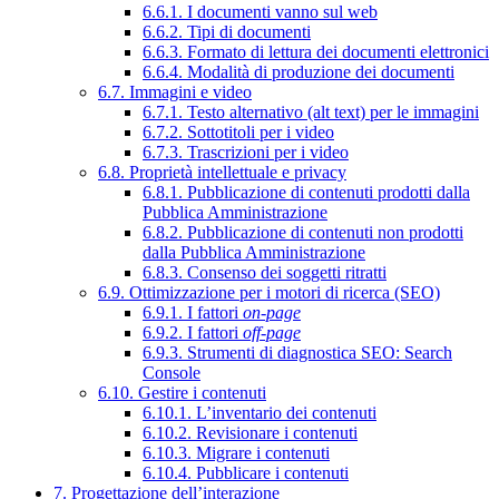
6.6.1. I documenti vanno sul web
6.6.2. Tipi di documenti
6.6.3. Formato di lettura dei documenti elettronici
6.6.4. Modalità di produzione dei documenti
6.7. Immagini e video
6.7.1. Testo alternativo (alt text) per le immagini
6.7.2. Sottotitoli per i video
6.7.3. Trascrizioni per i video
6.8. Proprietà intellettuale e privacy
6.8.1. Pubblicazione di contenuti prodotti dalla
Pubblica Amministrazione
6.8.2. Pubblicazione di contenuti non prodotti
dalla Pubblica Amministrazione
6.8.3. Consenso dei soggetti ritratti
6.9. Ottimizzazione per i motori di ricerca (SEO)
6.9.1. I fattori
on-page
6.9.2. I fattori
off-page
6.9.3. Strumenti di diagnostica SEO: Search
Console
6.10. Gestire i contenuti
6.10.1. L’inventario dei contenuti
6.10.2. Revisionare i contenuti
6.10.3. Migrare i contenuti
6.10.4. Pubblicare i contenuti
7. Progettazione dell’interazione