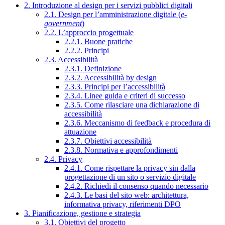
2. Introduzione al design per i servizi pubblici digitali
2.1. Design per l’amministrazione digitale (
e-
government
)
2.2. L’approccio progettuale
2.2.1. Buone pratiche
2.2.2. Principi
2.3. Accessibilità
2.3.1. Definizione
2.3.2. Accessibilità by design
2.3.3. Principi per l’accessibilità
2.3.4. Linee guida e criteri di successo
2.3.5. Come rilasciare una dichiarazione di
accessibilità
2.3.6. Meccanismo di feedback e procedura di
attuazione
2.3.7. Obiettivi accessibilità
2.3.8. Normativa e approfondimenti
2.4. Privacy
2.4.1. Come rispettare la privacy sin dalla
progettazione di un sito o servizio digitale
2.4.2. Richiedi il consenso quando necessario
2.4.3. Le basi del sito web: architettura,
informativa privacy, riferimenti DPO
3. Pianificazione, gestione e strategia
3.1. Obiettivi del progetto