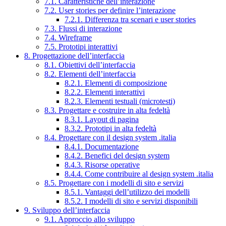
7.1. Caratteristiche dell’interazione
7.2. User stories per definire l’interazione
7.2.1. Differenza tra scenari e user stories
7.3. Flussi di interazione
7.4. Wireframe
7.5. Prototipi interattivi
8. Progettazione dell’interfaccia
8.1. Obiettivi dell’interfaccia
8.2. Elementi dell’interfaccia
8.2.1. Elementi di composizione
8.2.2. Elementi interattivi
8.2.3. Elementi testuali (microtesti)
8.3. Progettare e costruire in alta fedeltà
8.3.1. Layout di pagina
8.3.2. Prototipi in alta fedeltà
8.4. Progettare con il design system .italia
8.4.1. Documentazione
8.4.2. Benefici del design system
8.4.3. Risorse operative
8.4.4. Come contribuire al design system .italia
8.5. Progettare con i modelli di sito e servizi
8.5.1. Vantaggi dell’utilizzo dei modelli
8.5.2. I modelli di sito e servizi disponibili
9. Sviluppo dell’interfaccia
9.1. Approccio allo sviluppo