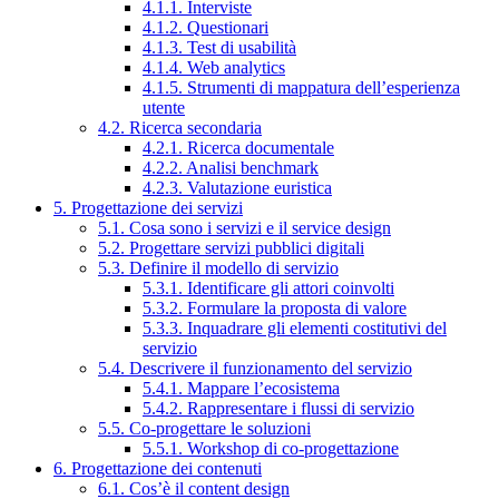
4.1.1. Interviste
4.1.2. Questionari
4.1.3. Test di usabilità
4.1.4. Web analytics
4.1.5. Strumenti di mappatura dell’esperienza
utente
4.2. Ricerca secondaria
4.2.1. Ricerca documentale
4.2.2. Analisi benchmark
4.2.3. Valutazione euristica
5. Progettazione dei servizi
5.1. Cosa sono i servizi e il service design
5.2. Progettare servizi pubblici digitali
5.3. Definire il modello di servizio
5.3.1. Identificare gli attori coinvolti
5.3.2. Formulare la proposta di valore
5.3.3. Inquadrare gli elementi costitutivi del
servizio
5.4. Descrivere il funzionamento del servizio
5.4.1. Mappare l’ecosistema
5.4.2. Rappresentare i flussi di servizio
5.5. Co-progettare le soluzioni
5.5.1. Workshop di co-progettazione
6. Progettazione dei contenuti
6.1. Cos’è il content design