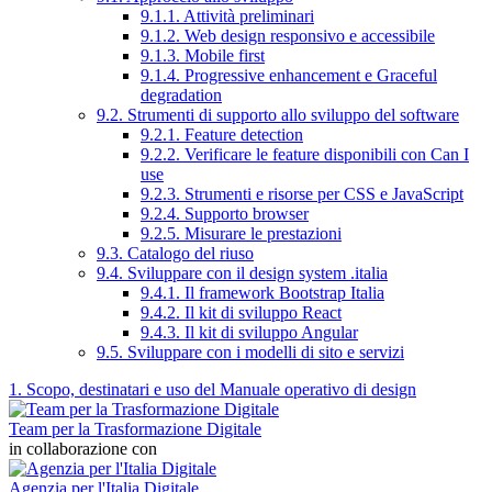
9.1.1. Attività preliminari
9.1.2. Web design responsivo e accessibile
9.1.3. Mobile first
9.1.4. Progressive enhancement e Graceful
degradation
9.2. Strumenti di supporto allo sviluppo del software
9.2.1. Feature detection
9.2.2. Verificare le feature disponibili con Can I
use
9.2.3. Strumenti e risorse per CSS e JavaScript
9.2.4. Supporto browser
9.2.5. Misurare le prestazioni
9.3. Catalogo del riuso
9.4. Sviluppare con il design system .italia
9.4.1. Il framework Bootstrap Italia
9.4.2. Il kit di sviluppo React
9.4.3. Il kit di sviluppo Angular
9.5. Sviluppare con i modelli di sito e servizi
1. Scopo, destinatari e uso del Manuale operativo di design
Team per la Trasformazione Digitale
in collaborazione con
Agenzia per l'Italia Digitale