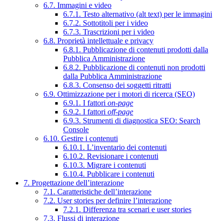
6.7. Immagini e video
6.7.1. Testo alternativo (alt text) per le immagini
6.7.2. Sottotitoli per i video
6.7.3. Trascrizioni per i video
6.8. Proprietà intellettuale e privacy
6.8.1. Pubblicazione di contenuti prodotti dalla
Pubblica Amministrazione
6.8.2. Pubblicazione di contenuti non prodotti
dalla Pubblica Amministrazione
6.8.3. Consenso dei soggetti ritratti
6.9. Ottimizzazione per i motori di ricerca (SEO)
6.9.1. I fattori
on-page
6.9.2. I fattori
off-page
6.9.3. Strumenti di diagnostica SEO: Search
Console
6.10. Gestire i contenuti
6.10.1. L’inventario dei contenuti
6.10.2. Revisionare i contenuti
6.10.3. Migrare i contenuti
6.10.4. Pubblicare i contenuti
7. Progettazione dell’interazione
7.1. Caratteristiche dell’interazione
7.2. User stories per definire l’interazione
7.2.1. Differenza tra scenari e user stories
7.3. Flussi di interazione