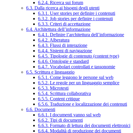
6.2.4. Ricerca sui forum
6.3. Dalla ricerca ai bisogni degli utenti
6.3.1. User stories per definire i contenuti
6.3.2. Job stories per definire i contenuti
6.3.3. Criteri di accettazione
6.4. Architettura dell’informazione
6.4.1. Definire l’architettura dell’informazione
6.4.2. Alberatura
6.4.3. Flussi di interazione
6.4.4. Sistemi di navigazione
6.4.5. Tipologie di contenuto (content type)
6.4.6. Ontologie e standard
6.4.7. Vocabolari controllati e tassonomie
6.5. Scrittura e linguaggio
6.5.1. Come leggono le persone sul web
6.5.2. Le regole per un linguaggio semplice
6.5.3. Microtesti
6.5.4. Scrittura collaborativa
6.5.5. Content critique
6.5.6. Traduzione e localizzazione dei contenuti
6.6. Documenti
6.6.1. I documenti vanno sul web
6.6.2. Tipi di documenti
6.6.3. Formato di lettura dei documenti elettronici
6.6.4. Modalità di produzione dei documenti