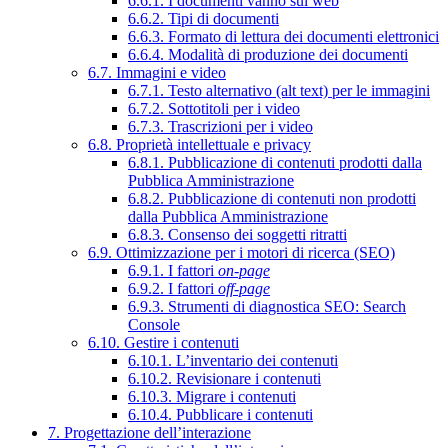
6.6.1. I documenti vanno sul web
6.6.2. Tipi di documenti
6.6.3. Formato di lettura dei documenti elettronici
6.6.4. Modalità di produzione dei documenti
6.7. Immagini e video
6.7.1. Testo alternativo (alt text) per le immagini
6.7.2. Sottotitoli per i video
6.7.3. Trascrizioni per i video
6.8. Proprietà intellettuale e privacy
6.8.1. Pubblicazione di contenuti prodotti dalla
Pubblica Amministrazione
6.8.2. Pubblicazione di contenuti non prodotti
dalla Pubblica Amministrazione
6.8.3. Consenso dei soggetti ritratti
6.9. Ottimizzazione per i motori di ricerca (SEO)
6.9.1. I fattori
on-page
6.9.2. I fattori
off-page
6.9.3. Strumenti di diagnostica SEO: Search
Console
6.10. Gestire i contenuti
6.10.1. L’inventario dei contenuti
6.10.2. Revisionare i contenuti
6.10.3. Migrare i contenuti
6.10.4. Pubblicare i contenuti
7. Progettazione dell’interazione