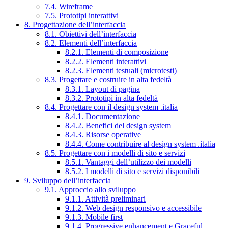
7.4. Wireframe
7.5. Prototipi interattivi
8. Progettazione dell’interfaccia
8.1. Obiettivi dell’interfaccia
8.2. Elementi dell’interfaccia
8.2.1. Elementi di composizione
8.2.2. Elementi interattivi
8.2.3. Elementi testuali (microtesti)
8.3. Progettare e costruire in alta fedeltà
8.3.1. Layout di pagina
8.3.2. Prototipi in alta fedeltà
8.4. Progettare con il design system .italia
8.4.1. Documentazione
8.4.2. Benefici del design system
8.4.3. Risorse operative
8.4.4. Come contribuire al design system .italia
8.5. Progettare con i modelli di sito e servizi
8.5.1. Vantaggi dell’utilizzo dei modelli
8.5.2. I modelli di sito e servizi disponibili
9. Sviluppo dell’interfaccia
9.1. Approccio allo sviluppo
9.1.1. Attività preliminari
9.1.2. Web design responsivo e accessibile
9.1.3. Mobile first
9.1.4. Progressive enhancement e Graceful