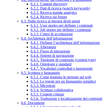
6.2.1. Content discovery
6.2.2. Dati di ricerca (search keywords)
6.2.3. Ricerca tramite analytics
6.2.4. Ricerca sui forum
6.3. Dalla ricerca ai bisogni degli utenti
6.3.1. User stories per definire i contenuti
6.3.2. Job stories per definire i contenuti
6.3.3. Criteri di accettazione
6.4. Architettura dell’informazione
6.4.1. Definire l’architettura dell’informazione
6.4.2. Alberatura
6.4.3. Flussi di interazione
6.4.4. Sistemi di navigazione
6.4.5. Tipologie di contenuto (content type)
6.4.6. Ontologie e standard
6.4.7. Vocabolari controllati e tassonomie
6.5. Scrittura e linguaggio
6.5.1. Come leggono le persone sul web
6.5.2. Le regole per un linguaggio semplice
6.5.3. Microtesti
6.5.4. Scrittura collaborativa
6.5.5. Content critique
6.5.6. Traduzione e localizzazione dei contenuti
6.6. Documenti