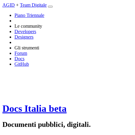
AGID
+
Team Digitale
Piano Triennale
Le community
Developers
Designers
Gli strumenti
Forum
Docs
GitHub
Docs Italia
beta
Documenti pubblici, digitali.