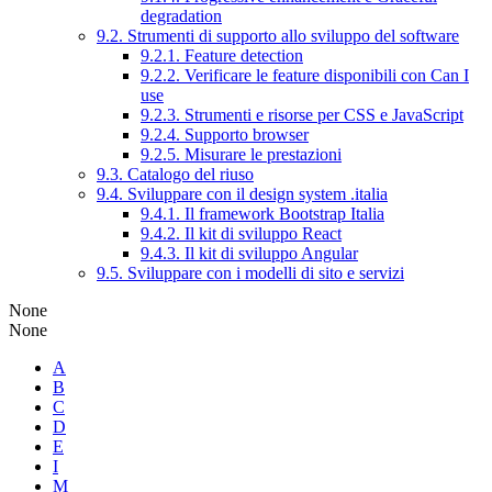
degradation
9.2. Strumenti di supporto allo sviluppo del software
9.2.1. Feature detection
9.2.2. Verificare le feature disponibili con Can I
use
9.2.3. Strumenti e risorse per CSS e JavaScript
9.2.4. Supporto browser
9.2.5. Misurare le prestazioni
9.3. Catalogo del riuso
9.4. Sviluppare con il design system .italia
9.4.1. Il framework Bootstrap Italia
9.4.2. Il kit di sviluppo React
9.4.3. Il kit di sviluppo Angular
9.5. Sviluppare con i modelli di sito e servizi
None
None
A
B
C
D
E
I
M