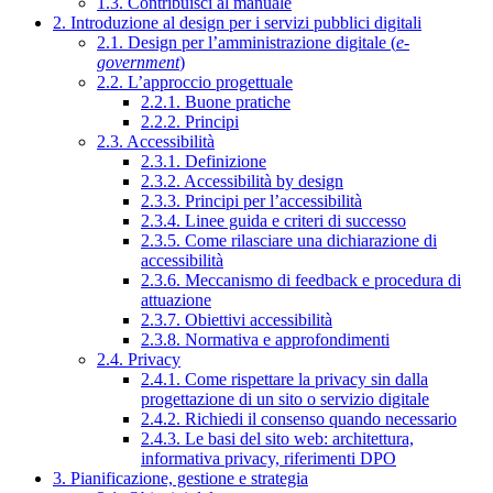
1.3. Contribuisci al manuale
2. Introduzione al design per i servizi pubblici digitali
2.1. Design per l’amministrazione digitale (
e-
government
)
2.2. L’approccio progettuale
2.2.1. Buone pratiche
2.2.2. Principi
2.3. Accessibilità
2.3.1. Definizione
2.3.2. Accessibilità by design
2.3.3. Principi per l’accessibilità
2.3.4. Linee guida e criteri di successo
2.3.5. Come rilasciare una dichiarazione di
accessibilità
2.3.6. Meccanismo di feedback e procedura di
attuazione
2.3.7. Obiettivi accessibilità
2.3.8. Normativa e approfondimenti
2.4. Privacy
2.4.1. Come rispettare la privacy sin dalla
progettazione di un sito o servizio digitale
2.4.2. Richiedi il consenso quando necessario
2.4.3. Le basi del sito web: architettura,
informativa privacy, riferimenti DPO
3. Pianificazione, gestione e strategia