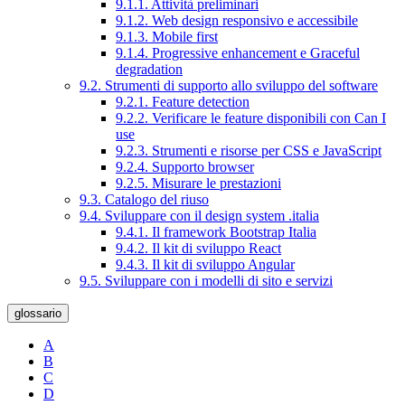
9.1.1. Attività preliminari
9.1.2. Web design responsivo e accessibile
9.1.3. Mobile first
9.1.4. Progressive enhancement e Graceful
degradation
9.2. Strumenti di supporto allo sviluppo del software
9.2.1. Feature detection
9.2.2. Verificare le feature disponibili con Can I
use
9.2.3. Strumenti e risorse per CSS e JavaScript
9.2.4. Supporto browser
9.2.5. Misurare le prestazioni
9.3. Catalogo del riuso
9.4. Sviluppare con il design system .italia
9.4.1. Il framework Bootstrap Italia
9.4.2. Il kit di sviluppo React
9.4.3. Il kit di sviluppo Angular
9.5. Sviluppare con i modelli di sito e servizi
glossario
A
B
C
D