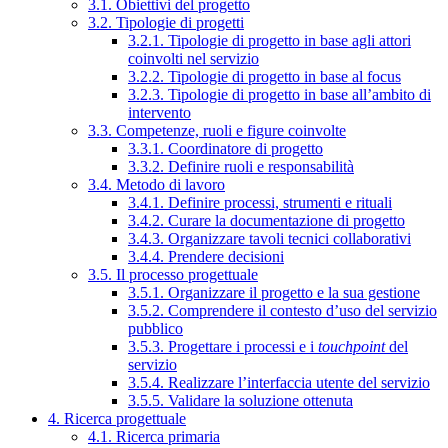
3.1. Obiettivi del progetto
3.2. Tipologie di progetti
3.2.1. Tipologie di progetto in base agli attori
coinvolti nel servizio
3.2.2. Tipologie di progetto in base al focus
3.2.3. Tipologie di progetto in base all’ambito di
intervento
3.3. Competenze, ruoli e figure coinvolte
3.3.1. Coordinatore di progetto
3.3.2. Definire ruoli e responsabilità
3.4. Metodo di lavoro
3.4.1. Definire processi, strumenti e rituali
3.4.2. Curare la documentazione di progetto
3.4.3. Organizzare tavoli tecnici collaborativi
3.4.4. Prendere decisioni
3.5. Il processo progettuale
3.5.1. Organizzare il progetto e la sua gestione
3.5.2. Comprendere il contesto d’uso del servizio
pubblico
3.5.3. Progettare i processi e i
touchpoint
del
servizio
3.5.4. Realizzare l’interfaccia utente del servizio
3.5.5. Validare la soluzione ottenuta
4. Ricerca progettuale
4.1. Ricerca primaria