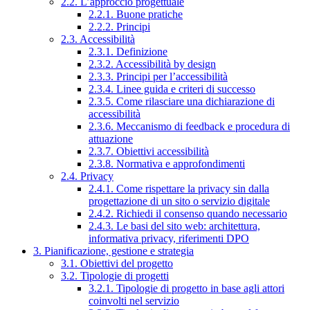
2.2. L’approccio progettuale
2.2.1. Buone pratiche
2.2.2. Principi
2.3. Accessibilità
2.3.1. Definizione
2.3.2. Accessibilità by design
2.3.3. Principi per l’accessibilità
2.3.4. Linee guida e criteri di successo
2.3.5. Come rilasciare una dichiarazione di
accessibilità
2.3.6. Meccanismo di feedback e procedura di
attuazione
2.3.7. Obiettivi accessibilità
2.3.8. Normativa e approfondimenti
2.4. Privacy
2.4.1. Come rispettare la privacy sin dalla
progettazione di un sito o servizio digitale
2.4.2. Richiedi il consenso quando necessario
2.4.3. Le basi del sito web: architettura,
informativa privacy, riferimenti DPO
3. Pianificazione, gestione e strategia
3.1. Obiettivi del progetto
3.2. Tipologie di progetti
3.2.1. Tipologie di progetto in base agli attori
coinvolti nel servizio