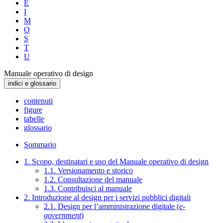
E
I
M
O
S
T
U
Manuale operativo di design
indici e glossario
contenuti
figure
tabelle
glossario
Sommario
1. Scopo, destinatari e uso del Manuale operativo di design
1.1. Versionamento e storico
1.2. Consultazione del manuale
1.3. Contribuisci al manuale
2. Introduzione al design per i servizi pubblici digitali
2.1. Design per l’amministrazione digitale (
e-
government
)