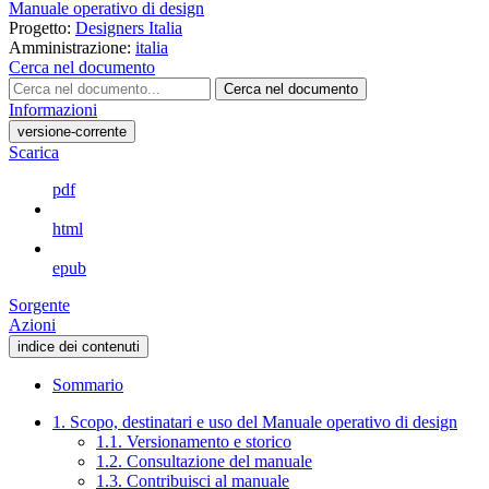
Manuale operativo di design
Progetto:
Designers Italia
Amministrazione:
italia
Cerca nel documento
Cerca nel documento
Informazioni
versione-corrente
Scarica
pdf
html
epub
Sorgente
Azioni
indice dei contenuti
Sommario
1. Scopo, destinatari e uso del Manuale operativo di design
1.1. Versionamento e storico
1.2. Consultazione del manuale
1.3. Contribuisci al manuale