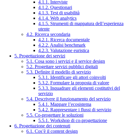
4.1.1. Interviste
4.1.2. Questionari
4.1.3. Test di usabilità
4.1.4. Web analytics
4.1.5. Strumenti di mappatura dell’esperienza
utente
4.2. Ricerca secondaria
4.2.1. Ricerca documentale
4.2.2. Analisi benchmark
4.2.3. Valutazione euristica
5. Progettazione dei servizi
5.1. Cosa sono i servizi e il service design
5.2. Progettare servizi pubblici digitali
5.3. Definire il modello di servizio
5.3.1. Identificare gli attori coinvolti
5.3.2. Formulare la proposta di valore
5.3.3. Inquadrare gli elementi costitutivi del
servizio
5.4. Descrivere il funzionamento del servizio
5.4.1. Mappare l’ecosistema
5.4.2. Rappresentare i flussi di servizio
5.5. Co-progettare le soluzioni
5.5.1. Workshop di co-progettazione
6. Progettazione dei contenuti
6.1. Cos’è il content design