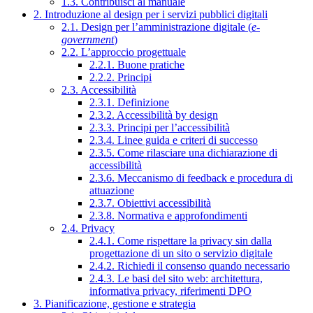
1.3. Contribuisci al manuale
2. Introduzione al design per i servizi pubblici digitali
2.1. Design per l’amministrazione digitale (
e-
government
)
2.2. L’approccio progettuale
2.2.1. Buone pratiche
2.2.2. Principi
2.3. Accessibilità
2.3.1. Definizione
2.3.2. Accessibilità by design
2.3.3. Principi per l’accessibilità
2.3.4. Linee guida e criteri di successo
2.3.5. Come rilasciare una dichiarazione di
accessibilità
2.3.6. Meccanismo di feedback e procedura di
attuazione
2.3.7. Obiettivi accessibilità
2.3.8. Normativa e approfondimenti
2.4. Privacy
2.4.1. Come rispettare la privacy sin dalla
progettazione di un sito o servizio digitale
2.4.2. Richiedi il consenso quando necessario
2.4.3. Le basi del sito web: architettura,
informativa privacy, riferimenti DPO
3. Pianificazione, gestione e strategia