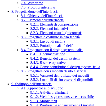
7.4. Wireframe
7.5. Prototipi interattivi
8. Progettazione dell’interfaccia
8.1. Obiettivi dell’interfaccia
8.2. Elementi dell’interfaccia
8.2.1. Elementi di composizione
8.2.2. Elementi interattivi
8.2.3. Elementi testuali (microtesti)
8.3. Progettare e costruire in alta fedeltà
8.3.1. Layout di pagina
8.3.2. Prototipi in alta fedeltà
8.4. Progettare con il design system .italia
8.4.1. Documentazione
8.4.2. Benefici del design system
8.4.3. Risorse operative
8.4.4. Come contribuire al design system .italia
8.5. Progettare con i modelli di sito e servizi
8.5.1. Vantaggi dell’utilizzo dei modelli
8.5.2. I modelli di sito e servizi disponibili
9. Sviluppo dell’interfaccia
9.1. Approccio allo sviluppo
9.1.1. Attività preliminari
9.1.2. Web design responsivo e accessibile
9.1.3. Mobile first
9.1.4. Progressive enhancement e Graceful