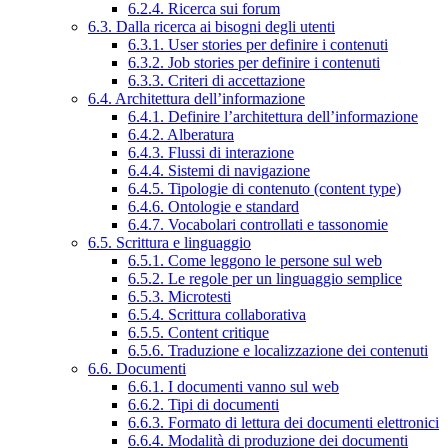
6.2.4. Ricerca sui forum
6.3. Dalla ricerca ai bisogni degli utenti
6.3.1. User stories per definire i contenuti
6.3.2. Job stories per definire i contenuti
6.3.3. Criteri di accettazione
6.4. Architettura dell’informazione
6.4.1. Definire l’architettura dell’informazione
6.4.2. Alberatura
6.4.3. Flussi di interazione
6.4.4. Sistemi di navigazione
6.4.5. Tipologie di contenuto (content type)
6.4.6. Ontologie e standard
6.4.7. Vocabolari controllati e tassonomie
6.5. Scrittura e linguaggio
6.5.1. Come leggono le persone sul web
6.5.2. Le regole per un linguaggio semplice
6.5.3. Microtesti
6.5.4. Scrittura collaborativa
6.5.5. Content critique
6.5.6. Traduzione e localizzazione dei contenuti
6.6. Documenti
6.6.1. I documenti vanno sul web
6.6.2. Tipi di documenti
6.6.3. Formato di lettura dei documenti elettronici
6.6.4. Modalità di produzione dei documenti