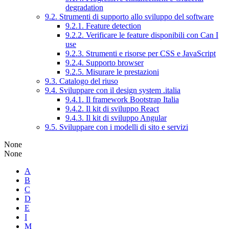
degradation
9.2. Strumenti di supporto allo sviluppo del software
9.2.1. Feature detection
9.2.2. Verificare le feature disponibili con Can I
use
9.2.3. Strumenti e risorse per CSS e JavaScript
9.2.4. Supporto browser
9.2.5. Misurare le prestazioni
9.3. Catalogo del riuso
9.4. Sviluppare con il design system .italia
9.4.1. Il framework Bootstrap Italia
9.4.2. Il kit di sviluppo React
9.4.3. Il kit di sviluppo Angular
9.5. Sviluppare con i modelli di sito e servizi
None
None
A
B
C
D
E
I
M