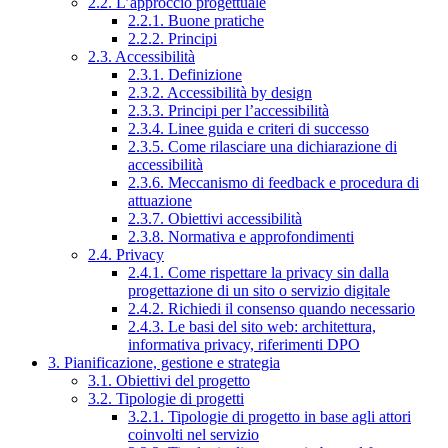
2.2. L’approccio progettuale
2.2.1. Buone pratiche
2.2.2. Principi
2.3. Accessibilità
2.3.1. Definizione
2.3.2. Accessibilità by design
2.3.3. Principi per l’accessibilità
2.3.4. Linee guida e criteri di successo
2.3.5. Come rilasciare una dichiarazione di
accessibilità
2.3.6. Meccanismo di feedback e procedura di
attuazione
2.3.7. Obiettivi accessibilità
2.3.8. Normativa e approfondimenti
2.4. Privacy
2.4.1. Come rispettare la privacy sin dalla
progettazione di un sito o servizio digitale
2.4.2. Richiedi il consenso quando necessario
2.4.3. Le basi del sito web: architettura,
informativa privacy, riferimenti DPO
3. Pianificazione, gestione e strategia
3.1. Obiettivi del progetto
3.2. Tipologie di progetti
3.2.1. Tipologie di progetto in base agli attori
coinvolti nel servizio