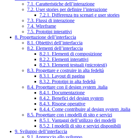
7.1. Caratteristiche dell’interazione
7.2. User stories per definire l’interazione
7.2.1. Differenza tra scenari e user stories
7.3. Flussi di interazione
7.4. Wireframe
7.5. Prototipi interattivi
8. Progettazione dell’interfaccia
8.1. Obiettivi dell’interfaccia
8.2. Elementi dell’interfaccia
8.2.1. Elementi di composizione
8.2.2. Elementi interattivi
8.2.3. Elementi testuali (microtesti)
8.3. Progettare e costruire in alta fedeltà
8.3.1. Layout di pagina
8.3.2. Prototipi in alta fedeltà
8.4. Progettare con il design system .italia
8.4.1. Documentazione
8.4.2. Benefici del design system
8.4.3. Risorse operative
8.4.4. Come contribuire al design system .italia
8.5. Progettare con i modelli di sito e servizi
8.5.1. Vantaggi dell’utilizzo dei modelli
8.5.2. I modelli di sito e servizi disponibili
9. Sviluppo dell’interfaccia
9.1. Approccio allo sviluppo