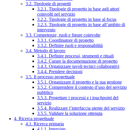
3.2. Tipologie di progetti
3.2.1. Tipologie di progetto in base agli attori
coinvolti nel servizio
3.2.2. Tipologie di progetto in base al focus
3.2.3. Tipologie di progetto in base all’ambito di
intervento
3.3. Competenze, ruoli e figure coinvolte
3.3.1. Coordinatore di progetto
3.3.2. Definire ruoli e responsabilità
3.4. Metodo di lavoro
3.4.1. Definire processi, strumenti e rituali
3.4.2. Curare la documentazione di progetto
3.4.3. Organizzare tavoli tecnici collaborativi
3.4.4. Prendere decisioni
3.5. Il processo progettuale
3.5.1. Organizzare il progetto e la sua gestione
3.5.2. Comprendere il contesto d’uso del servizio
pubblico
3.5.3. Progettare i processi e i
touchpoint
del
servizio
3.5.4. Realizzare l’interfaccia utente del servizio
3.5.5. Validare la soluzione ottenuta
4. Ricerca progettuale
4.1. Ricerca primaria
4.1.1. Interviste