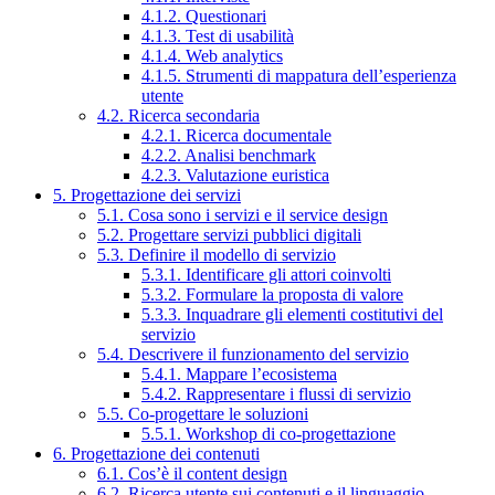
4.1.2. Questionari
4.1.3. Test di usabilità
4.1.4. Web analytics
4.1.5. Strumenti di mappatura dell’esperienza
utente
4.2. Ricerca secondaria
4.2.1. Ricerca documentale
4.2.2. Analisi benchmark
4.2.3. Valutazione euristica
5. Progettazione dei servizi
5.1. Cosa sono i servizi e il service design
5.2. Progettare servizi pubblici digitali
5.3. Definire il modello di servizio
5.3.1. Identificare gli attori coinvolti
5.3.2. Formulare la proposta di valore
5.3.3. Inquadrare gli elementi costitutivi del
servizio
5.4. Descrivere il funzionamento del servizio
5.4.1. Mappare l’ecosistema
5.4.2. Rappresentare i flussi di servizio
5.5. Co-progettare le soluzioni
5.5.1. Workshop di co-progettazione
6. Progettazione dei contenuti
6.1. Cos’è il content design
6.2. Ricerca utente sui contenuti e il linguaggio