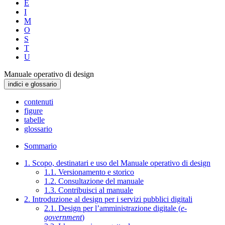
E
I
M
O
S
T
U
Manuale operativo di design
indici e glossario
contenuti
figure
tabelle
glossario
Sommario
1. Scopo, destinatari e uso del Manuale operativo di design
1.1. Versionamento e storico
1.2. Consultazione del manuale
1.3. Contribuisci al manuale
2. Introduzione al design per i servizi pubblici digitali
2.1. Design per l’amministrazione digitale (
e-
government
)