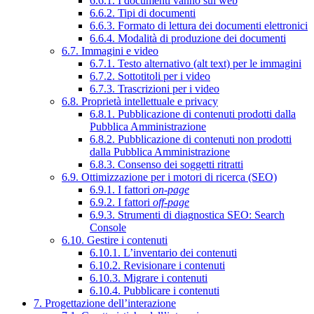
6.6.1. I documenti vanno sul web
6.6.2. Tipi di documenti
6.6.3. Formato di lettura dei documenti elettronici
6.6.4. Modalità di produzione dei documenti
6.7. Immagini e video
6.7.1. Testo alternativo (alt text) per le immagini
6.7.2. Sottotitoli per i video
6.7.3. Trascrizioni per i video
6.8. Proprietà intellettuale e privacy
6.8.1. Pubblicazione di contenuti prodotti dalla
Pubblica Amministrazione
6.8.2. Pubblicazione di contenuti non prodotti
dalla Pubblica Amministrazione
6.8.3. Consenso dei soggetti ritratti
6.9. Ottimizzazione per i motori di ricerca (SEO)
6.9.1. I fattori
on-page
6.9.2. I fattori
off-page
6.9.3. Strumenti di diagnostica SEO: Search
Console
6.10. Gestire i contenuti
6.10.1. L’inventario dei contenuti
6.10.2. Revisionare i contenuti
6.10.3. Migrare i contenuti
6.10.4. Pubblicare i contenuti
7. Progettazione dell’interazione