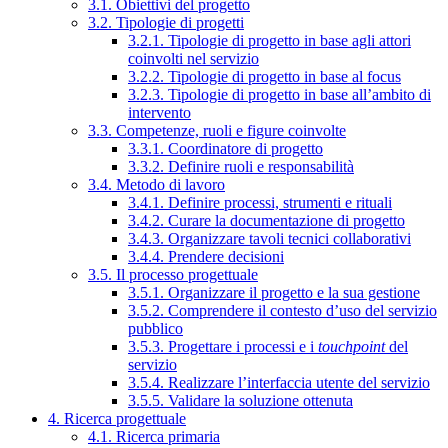
3.1. Obiettivi del progetto
3.2. Tipologie di progetti
3.2.1. Tipologie di progetto in base agli attori
coinvolti nel servizio
3.2.2. Tipologie di progetto in base al focus
3.2.3. Tipologie di progetto in base all’ambito di
intervento
3.3. Competenze, ruoli e figure coinvolte
3.3.1. Coordinatore di progetto
3.3.2. Definire ruoli e responsabilità
3.4. Metodo di lavoro
3.4.1. Definire processi, strumenti e rituali
3.4.2. Curare la documentazione di progetto
3.4.3. Organizzare tavoli tecnici collaborativi
3.4.4. Prendere decisioni
3.5. Il processo progettuale
3.5.1. Organizzare il progetto e la sua gestione
3.5.2. Comprendere il contesto d’uso del servizio
pubblico
3.5.3. Progettare i processi e i
touchpoint
del
servizio
3.5.4. Realizzare l’interfaccia utente del servizio
3.5.5. Validare la soluzione ottenuta
4. Ricerca progettuale
4.1. Ricerca primaria