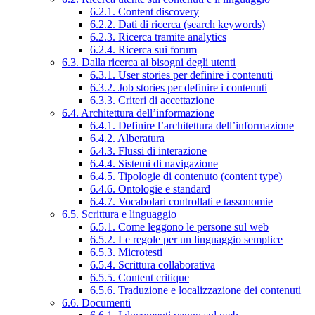
6.2.1. Content discovery
6.2.2. Dati di ricerca (search keywords)
6.2.3. Ricerca tramite analytics
6.2.4. Ricerca sui forum
6.3. Dalla ricerca ai bisogni degli utenti
6.3.1. User stories per definire i contenuti
6.3.2. Job stories per definire i contenuti
6.3.3. Criteri di accettazione
6.4. Architettura dell’informazione
6.4.1. Definire l’architettura dell’informazione
6.4.2. Alberatura
6.4.3. Flussi di interazione
6.4.4. Sistemi di navigazione
6.4.5. Tipologie di contenuto (content type)
6.4.6. Ontologie e standard
6.4.7. Vocabolari controllati e tassonomie
6.5. Scrittura e linguaggio
6.5.1. Come leggono le persone sul web
6.5.2. Le regole per un linguaggio semplice
6.5.3. Microtesti
6.5.4. Scrittura collaborativa
6.5.5. Content critique
6.5.6. Traduzione e localizzazione dei contenuti
6.6. Documenti