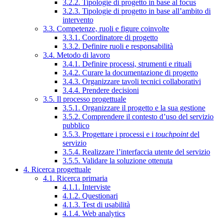
3.2.2. Tipologie di progetto in base al focus
3.2.3. Tipologie di progetto in base all’ambito di
intervento
3.3. Competenze, ruoli e figure coinvolte
3.3.1. Coordinatore di progetto
3.3.2. Definire ruoli e responsabilità
3.4. Metodo di lavoro
3.4.1. Definire processi, strumenti e rituali
3.4.2. Curare la documentazione di progetto
3.4.3. Organizzare tavoli tecnici collaborativi
3.4.4. Prendere decisioni
3.5. Il processo progettuale
3.5.1. Organizzare il progetto e la sua gestione
3.5.2. Comprendere il contesto d’uso del servizio
pubblico
3.5.3. Progettare i processi e i
touchpoint
del
servizio
3.5.4. Realizzare l’interfaccia utente del servizio
3.5.5. Validare la soluzione ottenuta
4. Ricerca progettuale
4.1. Ricerca primaria
4.1.1. Interviste
4.1.2. Questionari
4.1.3. Test di usabilità
4.1.4. Web analytics