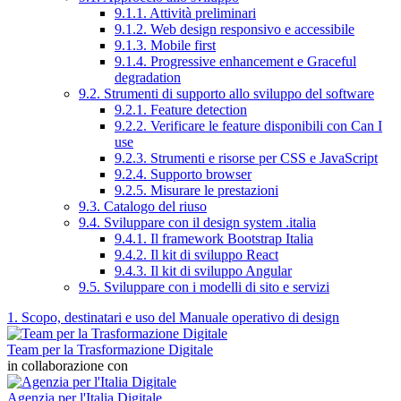
9.1.1. Attività preliminari
9.1.2. Web design responsivo e accessibile
9.1.3. Mobile first
9.1.4. Progressive enhancement e Graceful
degradation
9.2. Strumenti di supporto allo sviluppo del software
9.2.1. Feature detection
9.2.2. Verificare le feature disponibili con Can I
use
9.2.3. Strumenti e risorse per CSS e JavaScript
9.2.4. Supporto browser
9.2.5. Misurare le prestazioni
9.3. Catalogo del riuso
9.4. Sviluppare con il design system .italia
9.4.1. Il framework Bootstrap Italia
9.4.2. Il kit di sviluppo React
9.4.3. Il kit di sviluppo Angular
9.5. Sviluppare con i modelli di sito e servizi
1. Scopo, destinatari e uso del Manuale operativo di design
Team per la Trasformazione Digitale
in collaborazione con
Agenzia per l'Italia Digitale