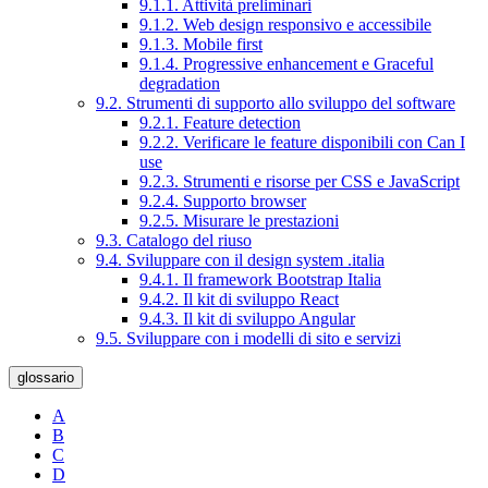
9.1.1. Attività preliminari
9.1.2. Web design responsivo e accessibile
9.1.3. Mobile first
9.1.4. Progressive enhancement e Graceful
degradation
9.2. Strumenti di supporto allo sviluppo del software
9.2.1. Feature detection
9.2.2. Verificare le feature disponibili con Can I
use
9.2.3. Strumenti e risorse per CSS e JavaScript
9.2.4. Supporto browser
9.2.5. Misurare le prestazioni
9.3. Catalogo del riuso
9.4. Sviluppare con il design system .italia
9.4.1. Il framework Bootstrap Italia
9.4.2. Il kit di sviluppo React
9.4.3. Il kit di sviluppo Angular
9.5. Sviluppare con i modelli di sito e servizi
glossario
A
B
C
D