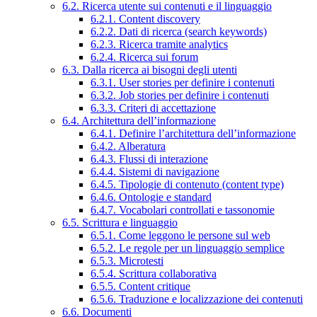
6.2. Ricerca utente sui contenuti e il linguaggio
6.2.1. Content discovery
6.2.2. Dati di ricerca (search keywords)
6.2.3. Ricerca tramite analytics
6.2.4. Ricerca sui forum
6.3. Dalla ricerca ai bisogni degli utenti
6.3.1. User stories per definire i contenuti
6.3.2. Job stories per definire i contenuti
6.3.3. Criteri di accettazione
6.4. Architettura dell’informazione
6.4.1. Definire l’architettura dell’informazione
6.4.2. Alberatura
6.4.3. Flussi di interazione
6.4.4. Sistemi di navigazione
6.4.5. Tipologie di contenuto (content type)
6.4.6. Ontologie e standard
6.4.7. Vocabolari controllati e tassonomie
6.5. Scrittura e linguaggio
6.5.1. Come leggono le persone sul web
6.5.2. Le regole per un linguaggio semplice
6.5.3. Microtesti
6.5.4. Scrittura collaborativa
6.5.5. Content critique
6.5.6. Traduzione e localizzazione dei contenuti
6.6. Documenti