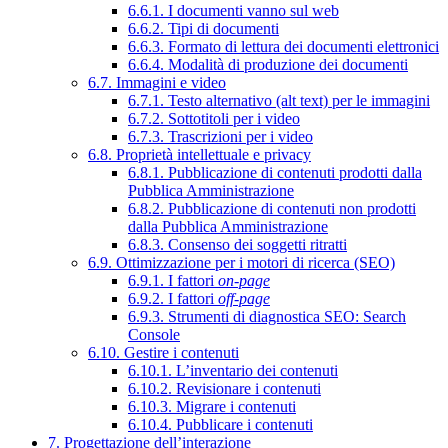
6.6.1. I documenti vanno sul web
6.6.2. Tipi di documenti
6.6.3. Formato di lettura dei documenti elettronici
6.6.4. Modalità di produzione dei documenti
6.7. Immagini e video
6.7.1. Testo alternativo (alt text) per le immagini
6.7.2. Sottotitoli per i video
6.7.3. Trascrizioni per i video
6.8. Proprietà intellettuale e privacy
6.8.1. Pubblicazione di contenuti prodotti dalla
Pubblica Amministrazione
6.8.2. Pubblicazione di contenuti non prodotti
dalla Pubblica Amministrazione
6.8.3. Consenso dei soggetti ritratti
6.9. Ottimizzazione per i motori di ricerca (SEO)
6.9.1. I fattori
on-page
6.9.2. I fattori
off-page
6.9.3. Strumenti di diagnostica SEO: Search
Console
6.10. Gestire i contenuti
6.10.1. L’inventario dei contenuti
6.10.2. Revisionare i contenuti
6.10.3. Migrare i contenuti
6.10.4. Pubblicare i contenuti
7. Progettazione dell’interazione