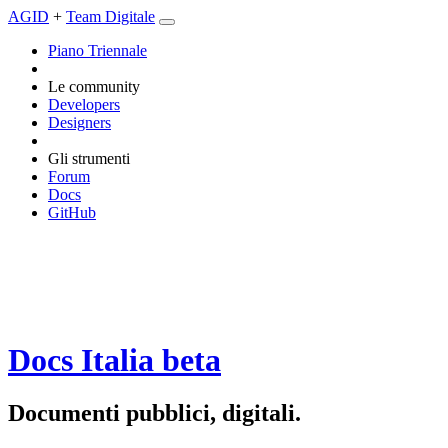
AGID
+
Team Digitale
Piano Triennale
Le community
Developers
Designers
Gli strumenti
Forum
Docs
GitHub
Docs Italia
beta
Documenti pubblici, digitali.