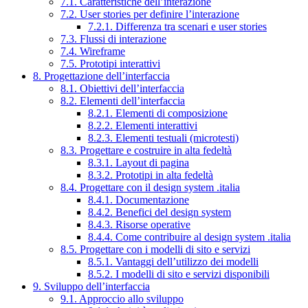
7.1. Caratteristiche dell’interazione
7.2. User stories per definire l’interazione
7.2.1. Differenza tra scenari e user stories
7.3. Flussi di interazione
7.4. Wireframe
7.5. Prototipi interattivi
8. Progettazione dell’interfaccia
8.1. Obiettivi dell’interfaccia
8.2. Elementi dell’interfaccia
8.2.1. Elementi di composizione
8.2.2. Elementi interattivi
8.2.3. Elementi testuali (microtesti)
8.3. Progettare e costruire in alta fedeltà
8.3.1. Layout di pagina
8.3.2. Prototipi in alta fedeltà
8.4. Progettare con il design system .italia
8.4.1. Documentazione
8.4.2. Benefici del design system
8.4.3. Risorse operative
8.4.4. Come contribuire al design system .italia
8.5. Progettare con i modelli di sito e servizi
8.5.1. Vantaggi dell’utilizzo dei modelli
8.5.2. I modelli di sito e servizi disponibili
9. Sviluppo dell’interfaccia
9.1. Approccio allo sviluppo