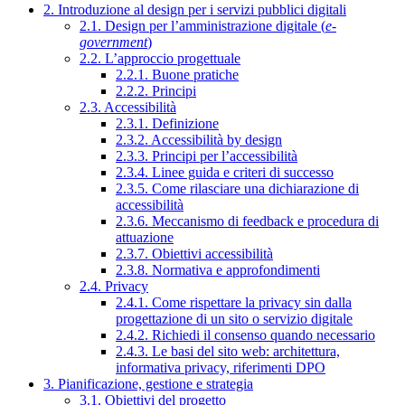
2. Introduzione al design per i servizi pubblici digitali
2.1. Design per l’amministrazione digitale (
e-
government
)
2.2. L’approccio progettuale
2.2.1. Buone pratiche
2.2.2. Principi
2.3. Accessibilità
2.3.1. Definizione
2.3.2. Accessibilità by design
2.3.3. Principi per l’accessibilità
2.3.4. Linee guida e criteri di successo
2.3.5. Come rilasciare una dichiarazione di
accessibilità
2.3.6. Meccanismo di feedback e procedura di
attuazione
2.3.7. Obiettivi accessibilità
2.3.8. Normativa e approfondimenti
2.4. Privacy
2.4.1. Come rispettare la privacy sin dalla
progettazione di un sito o servizio digitale
2.4.2. Richiedi il consenso quando necessario
2.4.3. Le basi del sito web: architettura,
informativa privacy, riferimenti DPO
3. Pianificazione, gestione e strategia
3.1. Obiettivi del progetto