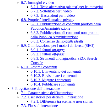
6.7. Immagini e video
6.7.1. Testo alternativo (alt text) per le immagini
6.7.2. Sottotitoli per i video
6.7.3. Trascrizioni per i video
6.8. Proprietà intellettuale e privacy
6.8.1. Pubblicazione di contenuti prodotti dalla
Pubblica Amministrazione
6.8.2. Pubblicazione di contenuti non prodotti
dalla Pubblica Amministrazione
6.8.3. Consenso dei soggetti ritratti
6.9. Ottimizzazione per i motori di ricerca (SEO)
6.9.1. I fattori
on-page
6.9.2. I fattori
off-page
6.9.3. Strumenti di diagnostica SEO: Search
Console
6.10. Gestire i contenuti
6.10.1. L’inventario dei contenuti
6.10.2. Revisionare i contenuti
6.10.3. Migrare i contenuti
6.10.4. Pubblicare i contenuti
7. Progettazione dell’interazione
7.1. Caratteristiche dell’interazione
7.2. User stories per definire l’interazione
7.2.1. Differenza tra scenari e user stories
7.3. Flussi di interazione