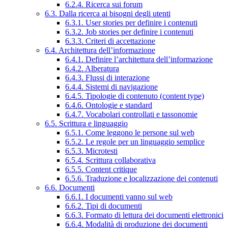
6.2.4. Ricerca sui forum
6.3. Dalla ricerca ai bisogni degli utenti
6.3.1. User stories per definire i contenuti
6.3.2. Job stories per definire i contenuti
6.3.3. Criteri di accettazione
6.4. Architettura dell’informazione
6.4.1. Definire l’architettura dell’informazione
6.4.2. Alberatura
6.4.3. Flussi di interazione
6.4.4. Sistemi di navigazione
6.4.5. Tipologie di contenuto (content type)
6.4.6. Ontologie e standard
6.4.7. Vocabolari controllati e tassonomie
6.5. Scrittura e linguaggio
6.5.1. Come leggono le persone sul web
6.5.2. Le regole per un linguaggio semplice
6.5.3. Microtesti
6.5.4. Scrittura collaborativa
6.5.5. Content critique
6.5.6. Traduzione e localizzazione dei contenuti
6.6. Documenti
6.6.1. I documenti vanno sul web
6.6.2. Tipi di documenti
6.6.3. Formato di lettura dei documenti elettronici
6.6.4. Modalità di produzione dei documenti