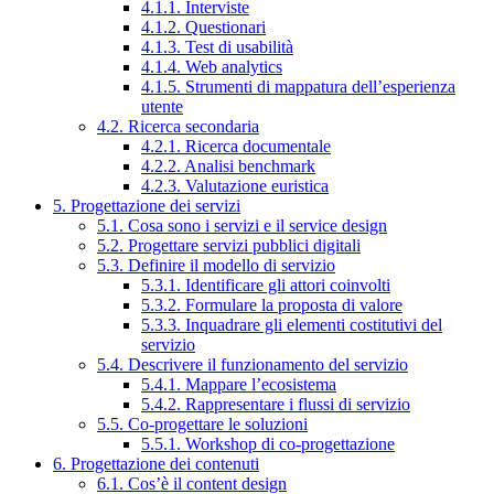
4.1.1. Interviste
4.1.2. Questionari
4.1.3. Test di usabilità
4.1.4. Web analytics
4.1.5. Strumenti di mappatura dell’esperienza
utente
4.2. Ricerca secondaria
4.2.1. Ricerca documentale
4.2.2. Analisi benchmark
4.2.3. Valutazione euristica
5. Progettazione dei servizi
5.1. Cosa sono i servizi e il service design
5.2. Progettare servizi pubblici digitali
5.3. Definire il modello di servizio
5.3.1. Identificare gli attori coinvolti
5.3.2. Formulare la proposta di valore
5.3.3. Inquadrare gli elementi costitutivi del
servizio
5.4. Descrivere il funzionamento del servizio
5.4.1. Mappare l’ecosistema
5.4.2. Rappresentare i flussi di servizio
5.5. Co-progettare le soluzioni
5.5.1. Workshop di co-progettazione
6. Progettazione dei contenuti
6.1. Cos’è il content design