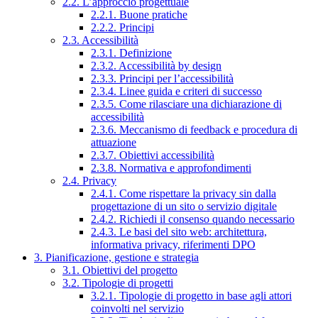
2.2. L’approccio progettuale
2.2.1. Buone pratiche
2.2.2. Principi
2.3. Accessibilità
2.3.1. Definizione
2.3.2. Accessibilità by design
2.3.3. Principi per l’accessibilità
2.3.4. Linee guida e criteri di successo
2.3.5. Come rilasciare una dichiarazione di
accessibilità
2.3.6. Meccanismo di feedback e procedura di
attuazione
2.3.7. Obiettivi accessibilità
2.3.8. Normativa e approfondimenti
2.4. Privacy
2.4.1. Come rispettare la privacy sin dalla
progettazione di un sito o servizio digitale
2.4.2. Richiedi il consenso quando necessario
2.4.3. Le basi del sito web: architettura,
informativa privacy, riferimenti DPO
3. Pianificazione, gestione e strategia
3.1. Obiettivi del progetto
3.2. Tipologie di progetti
3.2.1. Tipologie di progetto in base agli attori
coinvolti nel servizio