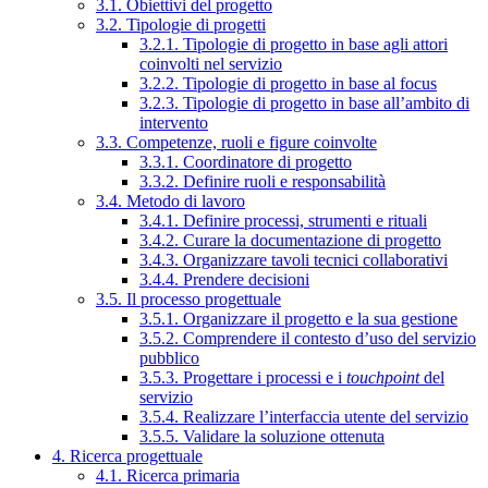
3.1. Obiettivi del progetto
3.2. Tipologie di progetti
3.2.1. Tipologie di progetto in base agli attori
coinvolti nel servizio
3.2.2. Tipologie di progetto in base al focus
3.2.3. Tipologie di progetto in base all’ambito di
intervento
3.3. Competenze, ruoli e figure coinvolte
3.3.1. Coordinatore di progetto
3.3.2. Definire ruoli e responsabilità
3.4. Metodo di lavoro
3.4.1. Definire processi, strumenti e rituali
3.4.2. Curare la documentazione di progetto
3.4.3. Organizzare tavoli tecnici collaborativi
3.4.4. Prendere decisioni
3.5. Il processo progettuale
3.5.1. Organizzare il progetto e la sua gestione
3.5.2. Comprendere il contesto d’uso del servizio
pubblico
3.5.3. Progettare i processi e i
touchpoint
del
servizio
3.5.4. Realizzare l’interfaccia utente del servizio
3.5.5. Validare la soluzione ottenuta
4. Ricerca progettuale
4.1. Ricerca primaria