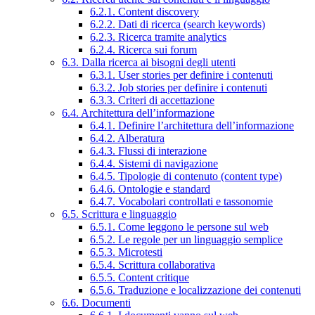
6.2.1. Content discovery
6.2.2. Dati di ricerca (search keywords)
6.2.3. Ricerca tramite analytics
6.2.4. Ricerca sui forum
6.3. Dalla ricerca ai bisogni degli utenti
6.3.1. User stories per definire i contenuti
6.3.2. Job stories per definire i contenuti
6.3.3. Criteri di accettazione
6.4. Architettura dell’informazione
6.4.1. Definire l’architettura dell’informazione
6.4.2. Alberatura
6.4.3. Flussi di interazione
6.4.4. Sistemi di navigazione
6.4.5. Tipologie di contenuto (content type)
6.4.6. Ontologie e standard
6.4.7. Vocabolari controllati e tassonomie
6.5. Scrittura e linguaggio
6.5.1. Come leggono le persone sul web
6.5.2. Le regole per un linguaggio semplice
6.5.3. Microtesti
6.5.4. Scrittura collaborativa
6.5.5. Content critique
6.5.6. Traduzione e localizzazione dei contenuti
6.6. Documenti