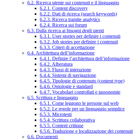
6.2. Ricerca utente sui contenuti e il linguaggio
6.2.1. Content discovery
6.2.2. Dati di ricerca (search keywords)
6.2.3. Ricerca tramite analytics
6.2.4. Ricerca sui forum
6.3. Dalla ricerca ai bisogni degli utenti
6.3.1. User stories per definire i contenuti
6.3.2. Job stories per definire i contenuti
6.3.3. Criteri di accettazione
6.4. Architettura dell’informazione
6.4.1. Definire l’architettura dell’informazione
6.4.2. Alberatura
6.4.3. Flussi di interazione
6.4.4. Sistemi di navigazione
6.4.5. Tipologie di contenuto (content type)
6.4.6. Ontologie e standard
6.4.7. Vocabolari controllati e tassonomie
6.5. Scrittura e linguaggio
6.5.1. Come leggono le persone sul web
6.5.2. Le regole per un linguaggio semplice
6.5.3. Microtesti
6.5.4. Scrittura collaborativa
6.5.5. Content critique
6.5.6. Traduzione e localizzazione dei contenuti
6.6. Documenti