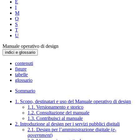
E
I
M
O
S
T
U
Manuale operativo di design
indici e glossario
contenuti
figure
tabelle
glossario
Sommario
1. Scopo, destinatari e uso del Manuale operativo di design
1.1. Versionamento e storico
1.2. Consultazione del manuale
1.3. Contribuisci al manuale
2. Introduzione al design per i servizi pubblici digitali
2.1. Design per l’amministrazione digitale (
e-
government
)