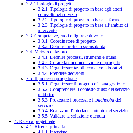
3.2. Tipologie di progetti
3.2.1. Tipologie di progetto in base agli attori
coinvolti nel servizio
3.2.2. Tipologie di progetto in base al focus
3.2.3. Tipologie di progetto in base all’ambito di
intervento
3.3. Competenze, ruoli e figure coinvolte
3.3.1. Coordinatore di progetto
3.3.2. Definire ruoli e responsabilità
3.4. Metodo di lavoro
3.4.1. Definire processi, strumenti e rituali
3.4.2. Curare la documentazione di progetto
3.4.3. Organizzare tavoli tecnici collaborativi
3.4.4. Prendere decisioni
3.5. Il processo progettuale
3.5.1. Organizzare il progetto e la sua gestione
3.5.2. Comprendere il contesto d’uso del servizio
pubblico
3.5.3. Progettare i processi e i
touchpoint
del
servizio
3.5.4. Realizzare l’interfaccia utente del servizio
3.5.5. Validare la soluzione ottenuta
4. Ricerca progettuale
4.1. Ricerca primaria
4.1.1. Interviste