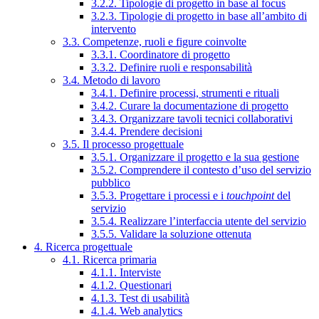
3.2.2. Tipologie di progetto in base al focus
3.2.3. Tipologie di progetto in base all’ambito di
intervento
3.3. Competenze, ruoli e figure coinvolte
3.3.1. Coordinatore di progetto
3.3.2. Definire ruoli e responsabilità
3.4. Metodo di lavoro
3.4.1. Definire processi, strumenti e rituali
3.4.2. Curare la documentazione di progetto
3.4.3. Organizzare tavoli tecnici collaborativi
3.4.4. Prendere decisioni
3.5. Il processo progettuale
3.5.1. Organizzare il progetto e la sua gestione
3.5.2. Comprendere il contesto d’uso del servizio
pubblico
3.5.3. Progettare i processi e i
touchpoint
del
servizio
3.5.4. Realizzare l’interfaccia utente del servizio
3.5.5. Validare la soluzione ottenuta
4. Ricerca progettuale
4.1. Ricerca primaria
4.1.1. Interviste
4.1.2. Questionari
4.1.3. Test di usabilità
4.1.4. Web analytics