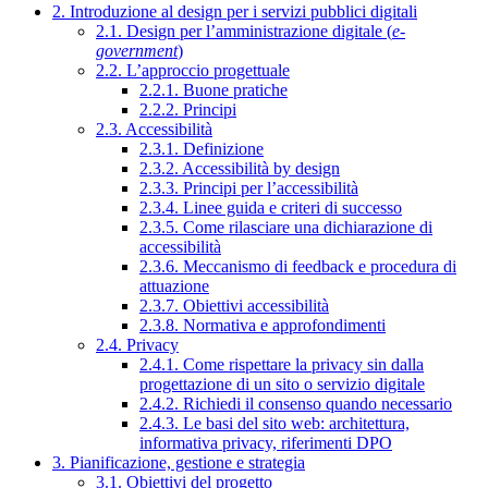
2. Introduzione al design per i servizi pubblici digitali
2.1. Design per l’amministrazione digitale (
e-
government
)
2.2. L’approccio progettuale
2.2.1. Buone pratiche
2.2.2. Principi
2.3. Accessibilità
2.3.1. Definizione
2.3.2. Accessibilità by design
2.3.3. Principi per l’accessibilità
2.3.4. Linee guida e criteri di successo
2.3.5. Come rilasciare una dichiarazione di
accessibilità
2.3.6. Meccanismo di feedback e procedura di
attuazione
2.3.7. Obiettivi accessibilità
2.3.8. Normativa e approfondimenti
2.4. Privacy
2.4.1. Come rispettare la privacy sin dalla
progettazione di un sito o servizio digitale
2.4.2. Richiedi il consenso quando necessario
2.4.3. Le basi del sito web: architettura,
informativa privacy, riferimenti DPO
3. Pianificazione, gestione e strategia
3.1. Obiettivi del progetto