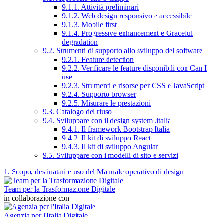
9.1.1. Attività preliminari
9.1.2. Web design responsivo e accessibile
9.1.3. Mobile first
9.1.4. Progressive enhancement e Graceful
degradation
9.2. Strumenti di supporto allo sviluppo del software
9.2.1. Feature detection
9.2.2. Verificare le feature disponibili con Can I
use
9.2.3. Strumenti e risorse per CSS e JavaScript
9.2.4. Supporto browser
9.2.5. Misurare le prestazioni
9.3. Catalogo del riuso
9.4. Sviluppare con il design system .italia
9.4.1. Il framework Bootstrap Italia
9.4.2. Il kit di sviluppo React
9.4.3. Il kit di sviluppo Angular
9.5. Sviluppare con i modelli di sito e servizi
1. Scopo, destinatari e uso del Manuale operativo di design
Team per la Trasformazione Digitale
in collaborazione con
Agenzia per l'Italia Digitale