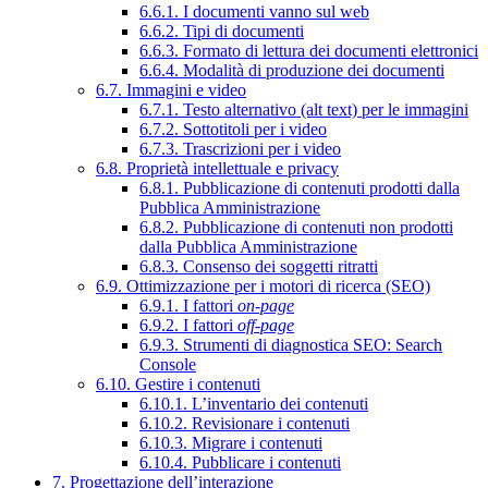
6.6.1. I documenti vanno sul web
6.6.2. Tipi di documenti
6.6.3. Formato di lettura dei documenti elettronici
6.6.4. Modalità di produzione dei documenti
6.7. Immagini e video
6.7.1. Testo alternativo (alt text) per le immagini
6.7.2. Sottotitoli per i video
6.7.3. Trascrizioni per i video
6.8. Proprietà intellettuale e privacy
6.8.1. Pubblicazione di contenuti prodotti dalla
Pubblica Amministrazione
6.8.2. Pubblicazione di contenuti non prodotti
dalla Pubblica Amministrazione
6.8.3. Consenso dei soggetti ritratti
6.9. Ottimizzazione per i motori di ricerca (SEO)
6.9.1. I fattori
on-page
6.9.2. I fattori
off-page
6.9.3. Strumenti di diagnostica SEO: Search
Console
6.10. Gestire i contenuti
6.10.1. L’inventario dei contenuti
6.10.2. Revisionare i contenuti
6.10.3. Migrare i contenuti
6.10.4. Pubblicare i contenuti
7. Progettazione dell’interazione