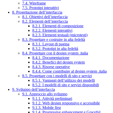
7.4. Wireframe
7.5. Prototipi interattivi
8. Progettazione dell’interfaccia
8.1. Obiettivi dell’interfaccia
8.2. Elementi dell’interfaccia
8.2.1. Elementi di composizione
8.2.2. Elementi interattivi
8.2.3. Elementi testuali (microtesti)
8.3. Progettare e costruire in alta fedeltà
8.3.1. Layout di pagina
8.3.2. Prototipi in alta fedeltà
8.4. Progettare con il design system .italia
8.4.1. Documentazione
8.4.2. Benefici del design system
8.4.3. Risorse operative
8.4.4. Come contribuire al design system .italia
8.5. Progettare con i modelli di sito e servizi
8.5.1. Vantaggi dell’utilizzo dei modelli
8.5.2. I modelli di sito e servizi disponibili
9. Sviluppo dell’interfaccia
9.1. Approccio allo sviluppo
9.1.1. Attività preliminari
9.1.2. Web design responsivo e accessibile
9.1.3. Mobile first
9.1.4. Progressive enhancement e Graceful