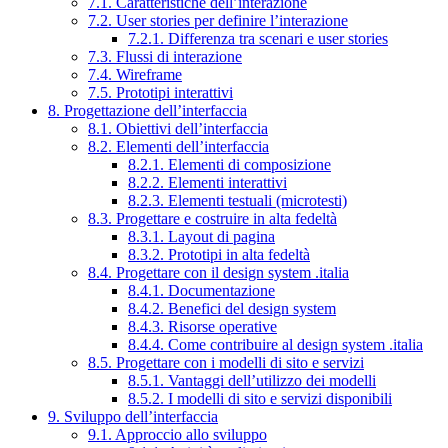
7.1. Caratteristiche dell’interazione
7.2. User stories per definire l’interazione
7.2.1. Differenza tra scenari e user stories
7.3. Flussi di interazione
7.4. Wireframe
7.5. Prototipi interattivi
8. Progettazione dell’interfaccia
8.1. Obiettivi dell’interfaccia
8.2. Elementi dell’interfaccia
8.2.1. Elementi di composizione
8.2.2. Elementi interattivi
8.2.3. Elementi testuali (microtesti)
8.3. Progettare e costruire in alta fedeltà
8.3.1. Layout di pagina
8.3.2. Prototipi in alta fedeltà
8.4. Progettare con il design system .italia
8.4.1. Documentazione
8.4.2. Benefici del design system
8.4.3. Risorse operative
8.4.4. Come contribuire al design system .italia
8.5. Progettare con i modelli di sito e servizi
8.5.1. Vantaggi dell’utilizzo dei modelli
8.5.2. I modelli di sito e servizi disponibili
9. Sviluppo dell’interfaccia
9.1. Approccio allo sviluppo