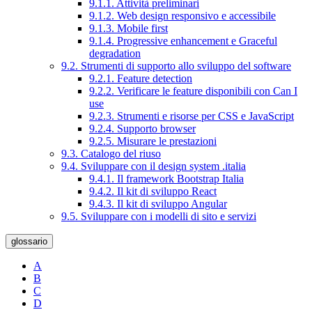
9.1.1. Attività preliminari
9.1.2. Web design responsivo e accessibile
9.1.3. Mobile first
9.1.4. Progressive enhancement e Graceful
degradation
9.2. Strumenti di supporto allo sviluppo del software
9.2.1. Feature detection
9.2.2. Verificare le feature disponibili con Can I
use
9.2.3. Strumenti e risorse per CSS e JavaScript
9.2.4. Supporto browser
9.2.5. Misurare le prestazioni
9.3. Catalogo del riuso
9.4. Sviluppare con il design system .italia
9.4.1. Il framework Bootstrap Italia
9.4.2. Il kit di sviluppo React
9.4.3. Il kit di sviluppo Angular
9.5. Sviluppare con i modelli di sito e servizi
glossario
A
B
C
D