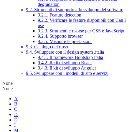
degradation
9.2. Strumenti di supporto allo sviluppo del software
9.2.1. Feature detection
9.2.2. Verificare le feature disponibili con Can I
use
9.2.3. Strumenti e risorse per CSS e JavaScript
9.2.4. Supporto browser
9.2.5. Misurare le prestazioni
9.3. Catalogo del riuso
9.4. Sviluppare con il design system .italia
9.4.1. Il framework Bootstrap Italia
9.4.2. Il kit di sviluppo React
9.4.3. Il kit di sviluppo Angular
9.5. Sviluppare con i modelli di sito e servizi
None
None
A
B
C
D
E
I
M