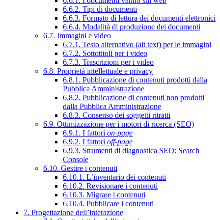
6.6.1. I documenti vanno sul web
6.6.2. Tipi di documenti
6.6.3. Formato di lettura dei documenti elettronici
6.6.4. Modalità di produzione dei documenti
6.7. Immagini e video
6.7.1. Testo alternativo (alt text) per le immagini
6.7.2. Sottotitoli per i video
6.7.3. Trascrizioni per i video
6.8. Proprietà intellettuale e privacy
6.8.1. Pubblicazione di contenuti prodotti dalla
Pubblica Amministrazione
6.8.2. Pubblicazione di contenuti non prodotti
dalla Pubblica Amministrazione
6.8.3. Consenso dei soggetti ritratti
6.9. Ottimizzazione per i motori di ricerca (SEO)
6.9.1. I fattori
on-page
6.9.2. I fattori
off-page
6.9.3. Strumenti di diagnostica SEO: Search
Console
6.10. Gestire i contenuti
6.10.1. L’inventario dei contenuti
6.10.2. Revisionare i contenuti
6.10.3. Migrare i contenuti
6.10.4. Pubblicare i contenuti
7. Progettazione dell’interazione