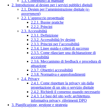
1.3. Contribuisci al manuale
2. Introduzione al design per i servizi pubblici digitali
2.1. Design per l’amministrazione digitale (
e-
government
)
2.2. L’approccio progettuale
2.2.1. Buone pratiche
2.2.2. Principi
2.3. Accessibilità
2.3.1. Definizione
2.3.2. Accessibilità by design
2.3.3. Principi per l’accessibilità
2.3.4. Linee guida e criteri di successo
2.3.5. Come rilasciare una dichiarazione di
accessibilità
2.3.6. Meccanismo di feedback e procedura di
attuazione
2.3.7. Obiettivi accessibilità
2.3.8. Normativa e approfondimenti
2.4. Privacy
2.4.1. Come rispettare la privacy sin dalla
progettazione di un sito o servizio digitale
2.4.2. Richiedi il consenso quando necessario
2.4.3. Le basi del sito web: architettura,
informativa privacy, riferimenti DPO
3. Pianificazione, gestione e strategia