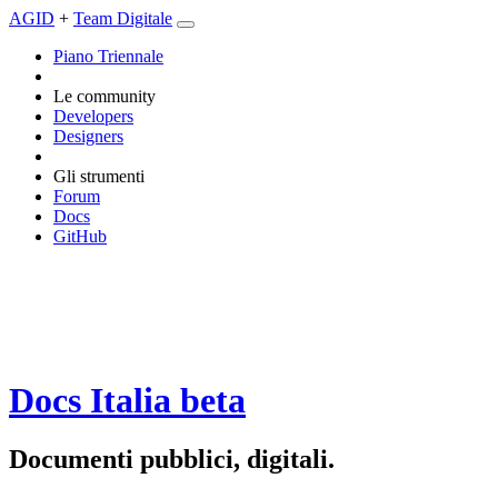
AGID
+
Team Digitale
Piano Triennale
Le community
Developers
Designers
Gli strumenti
Forum
Docs
GitHub
Docs Italia
beta
Documenti pubblici, digitali.