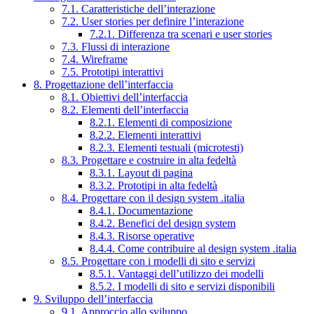
7.1. Caratteristiche dell’interazione
7.2. User stories per definire l’interazione
7.2.1. Differenza tra scenari e user stories
7.3. Flussi di interazione
7.4. Wireframe
7.5. Prototipi interattivi
8. Progettazione dell’interfaccia
8.1. Obiettivi dell’interfaccia
8.2. Elementi dell’interfaccia
8.2.1. Elementi di composizione
8.2.2. Elementi interattivi
8.2.3. Elementi testuali (microtesti)
8.3. Progettare e costruire in alta fedeltà
8.3.1. Layout di pagina
8.3.2. Prototipi in alta fedeltà
8.4. Progettare con il design system .italia
8.4.1. Documentazione
8.4.2. Benefici del design system
8.4.3. Risorse operative
8.4.4. Come contribuire al design system .italia
8.5. Progettare con i modelli di sito e servizi
8.5.1. Vantaggi dell’utilizzo dei modelli
8.5.2. I modelli di sito e servizi disponibili
9. Sviluppo dell’interfaccia
9.1. Approccio allo sviluppo