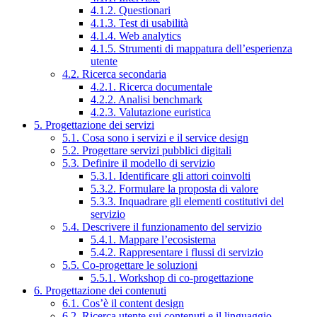
4.1.2. Questionari
4.1.3. Test di usabilità
4.1.4. Web analytics
4.1.5. Strumenti di mappatura dell’esperienza
utente
4.2. Ricerca secondaria
4.2.1. Ricerca documentale
4.2.2. Analisi benchmark
4.2.3. Valutazione euristica
5. Progettazione dei servizi
5.1. Cosa sono i servizi e il service design
5.2. Progettare servizi pubblici digitali
5.3. Definire il modello di servizio
5.3.1. Identificare gli attori coinvolti
5.3.2. Formulare la proposta di valore
5.3.3. Inquadrare gli elementi costitutivi del
servizio
5.4. Descrivere il funzionamento del servizio
5.4.1. Mappare l’ecosistema
5.4.2. Rappresentare i flussi di servizio
5.5. Co-progettare le soluzioni
5.5.1. Workshop di co-progettazione
6. Progettazione dei contenuti
6.1. Cos’è il content design
6.2. Ricerca utente sui contenuti e il linguaggio