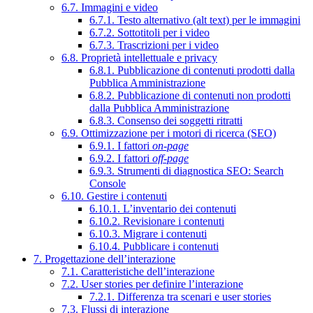
6.7. Immagini e video
6.7.1. Testo alternativo (alt text) per le immagini
6.7.2. Sottotitoli per i video
6.7.3. Trascrizioni per i video
6.8. Proprietà intellettuale e privacy
6.8.1. Pubblicazione di contenuti prodotti dalla
Pubblica Amministrazione
6.8.2. Pubblicazione di contenuti non prodotti
dalla Pubblica Amministrazione
6.8.3. Consenso dei soggetti ritratti
6.9. Ottimizzazione per i motori di ricerca (SEO)
6.9.1. I fattori
on-page
6.9.2. I fattori
off-page
6.9.3. Strumenti di diagnostica SEO: Search
Console
6.10. Gestire i contenuti
6.10.1. L’inventario dei contenuti
6.10.2. Revisionare i contenuti
6.10.3. Migrare i contenuti
6.10.4. Pubblicare i contenuti
7. Progettazione dell’interazione
7.1. Caratteristiche dell’interazione
7.2. User stories per definire l’interazione
7.2.1. Differenza tra scenari e user stories
7.3. Flussi di interazione