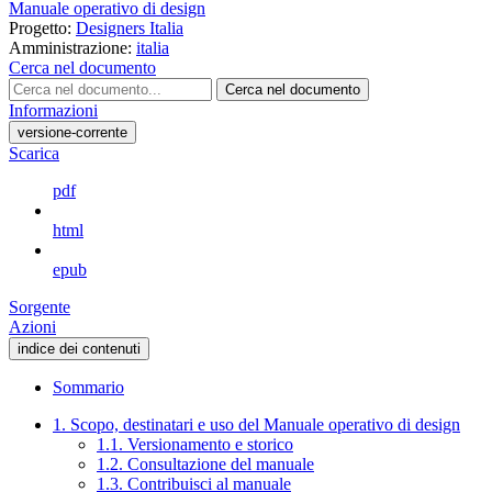
Manuale operativo di design
Progetto:
Designers Italia
Amministrazione:
italia
Cerca nel documento
Cerca nel documento
Informazioni
versione-corrente
Scarica
pdf
html
epub
Sorgente
Azioni
indice dei contenuti
Sommario
1. Scopo, destinatari e uso del Manuale operativo di design
1.1. Versionamento e storico
1.2. Consultazione del manuale
1.3. Contribuisci al manuale