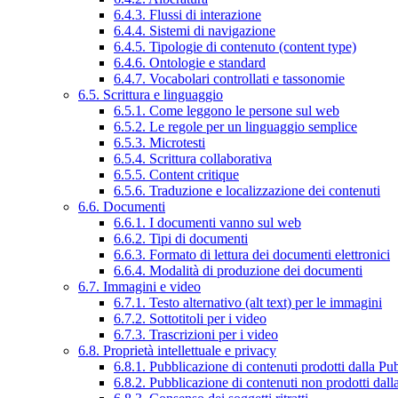
6.4.3. Flussi di interazione
6.4.4. Sistemi di navigazione
6.4.5. Tipologie di contenuto (content type)
6.4.6. Ontologie e standard
6.4.7. Vocabolari controllati e tassonomie
6.5. Scrittura e linguaggio
6.5.1. Come leggono le persone sul web
6.5.2. Le regole per un linguaggio semplice
6.5.3. Microtesti
6.5.4. Scrittura collaborativa
6.5.5. Content critique
6.5.6. Traduzione e localizzazione dei contenuti
6.6. Documenti
6.6.1. I documenti vanno sul web
6.6.2. Tipi di documenti
6.6.3. Formato di lettura dei documenti elettronici
6.6.4. Modalità di produzione dei documenti
6.7. Immagini e video
6.7.1. Testo alternativo (alt text) per le immagini
6.7.2. Sottotitoli per i video
6.7.3. Trascrizioni per i video
6.8. Proprietà intellettuale e privacy
6.8.1. Pubblicazione di contenuti prodotti dalla P
6.8.2. Pubblicazione di contenuti non prodotti dal