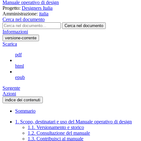
Manuale operativo di design
Progetto:
Designers Italia
Amministrazione:
italia
Cerca nel documento
Cerca nel documento
Informazioni
versione-corrente
Scarica
pdf
html
epub
Sorgente
Azioni
indice dei contenuti
Sommario
1. Scopo, destinatari e uso del Manuale operativo di design
1.1. Versionamento e storico
1.2. Consultazione del manuale
1.3. Contribuisci al manuale