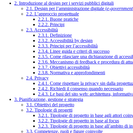
2. Introduzione al design per i servizi pubblici digitali
2.1. Design per l’amministrazione digitale (
e-government
2.2. L’approccio progettuale
2.2.1. Buone pratiche
2.2.2. Principi
2.3. Accessibilità
2.3.1. Definizione
2.3.2. Accessibilità by design
2.3.3. Principi per l’accessibilità
2.3.4. Linee guida e criteri di successo
2.3.5. Come rilasciare una dichiarazione di accessib
2.3.6. Meccanismo di feedback e procedura di attu
2.3.7. Obiettivi accessibilità
2.3.8. Normativa e approfondimenti
2.4. Privacy
2.4.1. Come rispettare la privacy sin dalla progettaz
2.4.2. Richiedi il consenso quando necessario
2.4.3. Le basi del sito web: architettura, informati
3. Pianificazione, gestione e strategia
3.1. Obiettivi del progetto
3.2. Tipologie di progetti
3.2.1. Tipologie di progetto in base agli attori coinv
3.2.2. Tipologie di progetto in base al focus
3.2.3. Tipologie di progetto in base all’ambito di i
3.3. Competenze, ruoli e figure coinvolte