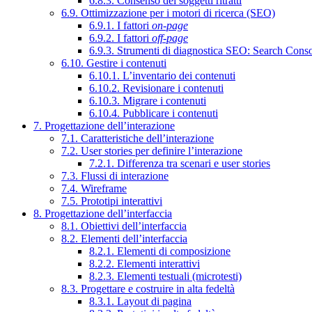
6.8.3. Consenso dei soggetti ritratti
6.9. Ottimizzazione per i motori di ricerca (SEO)
6.9.1. I fattori
on-page
6.9.2. I fattori
off-page
6.9.3. Strumenti di diagnostica SEO: Search Cons
6.10. Gestire i contenuti
6.10.1. L’inventario dei contenuti
6.10.2. Revisionare i contenuti
6.10.3. Migrare i contenuti
6.10.4. Pubblicare i contenuti
7. Progettazione dell’interazione
7.1. Caratteristiche dell’interazione
7.2. User stories per definire l’interazione
7.2.1. Differenza tra scenari e user stories
7.3. Flussi di interazione
7.4. Wireframe
7.5. Prototipi interattivi
8. Progettazione dell’interfaccia
8.1. Obiettivi dell’interfaccia
8.2. Elementi dell’interfaccia
8.2.1. Elementi di composizione
8.2.2. Elementi interattivi
8.2.3. Elementi testuali (microtesti)
8.3. Progettare e costruire in alta fedeltà
8.3.1. Layout di pagina