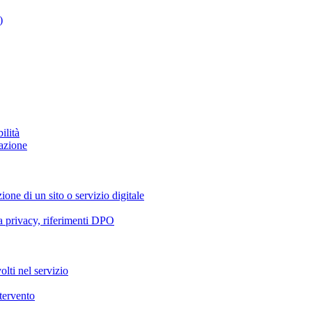
)
ilità
azione
ione di un sito o servizio digitale
va privacy, riferimenti DPO
olti nel servizio
ntervento