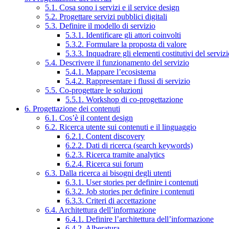
5.1. Cosa sono i servizi e il service design
5.2. Progettare servizi pubblici digitali
5.3. Definire il modello di servizio
5.3.1. Identificare gli attori coinvolti
5.3.2. Formulare la proposta di valore
5.3.3. Inquadrare gli elementi costitutivi del serviz
5.4. Descrivere il funzionamento del servizio
5.4.1. Mappare l’ecosistema
5.4.2. Rappresentare i flussi di servizio
5.5. Co-progettare le soluzioni
5.5.1. Workshop di co-progettazione
6. Progettazione dei contenuti
6.1. Cos’è il content design
6.2. Ricerca utente sui contenuti e il linguaggio
6.2.1. Content discovery
6.2.2. Dati di ricerca (search keywords)
6.2.3. Ricerca tramite analytics
6.2.4. Ricerca sui forum
6.3. Dalla ricerca ai bisogni degli utenti
6.3.1. User stories per definire i contenuti
6.3.2. Job stories per definire i contenuti
6.3.3. Criteri di accettazione
6.4. Architettura dell’informazione
6.4.1. Definire l’architettura dell’informazione
6.4.2. Alberatura