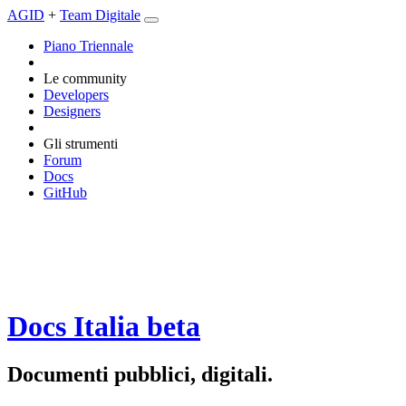
AGID
+
Team Digitale
Piano Triennale
Le community
Developers
Designers
Gli strumenti
Forum
Docs
GitHub
Docs Italia
beta
Documenti pubblici, digitali.