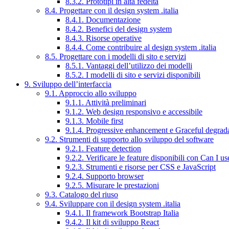
8.3.2. Prototipi in alta fedeltà
8.4. Progettare con il design system .italia
8.4.1. Documentazione
8.4.2. Benefici del design system
8.4.3. Risorse operative
8.4.4. Come contribuire al design system .italia
8.5. Progettare con i modelli di sito e servizi
8.5.1. Vantaggi dell’utilizzo dei modelli
8.5.2. I modelli di sito e servizi disponibili
9. Sviluppo dell’interfaccia
9.1. Approccio allo sviluppo
9.1.1. Attività preliminari
9.1.2. Web design responsivo e accessibile
9.1.3. Mobile first
9.1.4. Progressive enhancement e Graceful degrad
9.2. Strumenti di supporto allo sviluppo del software
9.2.1. Feature detection
9.2.2. Verificare le feature disponibili con Can I us
9.2.3. Strumenti e risorse per CSS e JavaScript
9.2.4. Supporto browser
9.2.5. Misurare le prestazioni
9.3. Catalogo del riuso
9.4. Sviluppare con il design system .italia
9.4.1. Il framework Bootstrap Italia
9.4.2. Il kit di sviluppo React