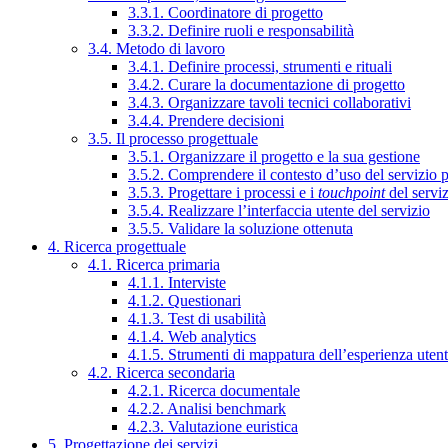
3.3.1. Coordinatore di progetto
3.3.2. Definire ruoli e responsabilità
3.4. Metodo di lavoro
3.4.1. Definire processi, strumenti e rituali
3.4.2. Curare la documentazione di progetto
3.4.3. Organizzare tavoli tecnici collaborativi
3.4.4. Prendere decisioni
3.5. Il processo progettuale
3.5.1. Organizzare il progetto e la sua gestione
3.5.2. Comprendere il contesto d’uso del servizio 
3.5.3. Progettare i processi e i
touchpoint
del servi
3.5.4. Realizzare l’interfaccia utente del servizio
3.5.5. Validare la soluzione ottenuta
4. Ricerca progettuale
4.1. Ricerca primaria
4.1.1. Interviste
4.1.2. Questionari
4.1.3. Test di usabilità
4.1.4. Web analytics
4.1.5. Strumenti di mappatura dell’esperienza uten
4.2. Ricerca secondaria
4.2.1. Ricerca documentale
4.2.2. Analisi benchmark
4.2.3. Valutazione euristica
5. Progettazione dei servizi