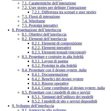
7.1. Caratteristiche dell’interazione
7.2. User stories per definire l’interazione
7.2.1. Differenza tra scenari e user stories
7.3. Flussi di interazione
7.4. Wireframe
7.5. Prototipi interattivi
8. Progettazione dell’interfaccia
8.1. Obiettivi dell’interfaccia
8.2. Elementi dell’interfaccia
8.2.1. Elementi di composizione
8.2.2. Elementi interattivi
8.2.3. Elementi testuali (microtesti)
8.3. Progettare e costruire in alta fedeltà
8.3.1. Layout di pagina
8.3.2. Prototipi in alta fedeltà
8.4. Progettare con il design system .italia
8.4.1. Documentazione
8.4.2. Benefici del design system
8.4.3. Risorse operative
8.4.4. Come contribuire al design system .italia
8.5. Progettare con i modelli di sito e servizi
8.5.1. Vantaggi dell’utilizzo dei modelli
8.5.2. I modelli di sito e servizi disponibili
9. Sviluppo dell’interfaccia
9.1. Approccio allo sviluppo