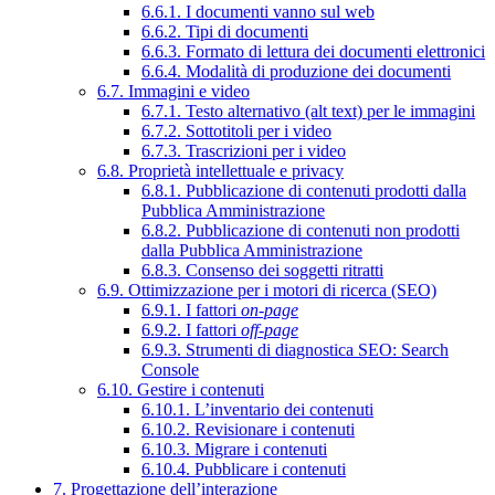
6.6.1. I documenti vanno sul web
6.6.2. Tipi di documenti
6.6.3. Formato di lettura dei documenti elettronici
6.6.4. Modalità di produzione dei documenti
6.7. Immagini e video
6.7.1. Testo alternativo (alt text) per le immagini
6.7.2. Sottotitoli per i video
6.7.3. Trascrizioni per i video
6.8. Proprietà intellettuale e privacy
6.8.1. Pubblicazione di contenuti prodotti dalla
Pubblica Amministrazione
6.8.2. Pubblicazione di contenuti non prodotti
dalla Pubblica Amministrazione
6.8.3. Consenso dei soggetti ritratti
6.9. Ottimizzazione per i motori di ricerca (SEO)
6.9.1. I fattori
on-page
6.9.2. I fattori
off-page
6.9.3. Strumenti di diagnostica SEO: Search
Console
6.10. Gestire i contenuti
6.10.1. L’inventario dei contenuti
6.10.2. Revisionare i contenuti
6.10.3. Migrare i contenuti
6.10.4. Pubblicare i contenuti
7. Progettazione dell’interazione