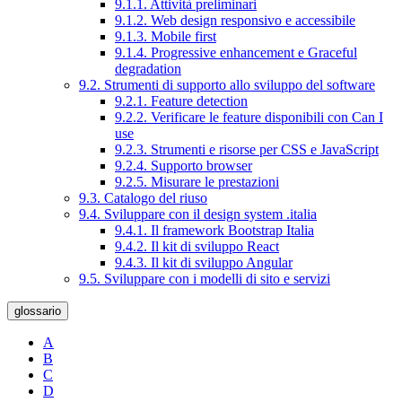
9.1.1. Attività preliminari
9.1.2. Web design responsivo e accessibile
9.1.3. Mobile first
9.1.4. Progressive enhancement e Graceful
degradation
9.2. Strumenti di supporto allo sviluppo del software
9.2.1. Feature detection
9.2.2. Verificare le feature disponibili con Can I
use
9.2.3. Strumenti e risorse per CSS e JavaScript
9.2.4. Supporto browser
9.2.5. Misurare le prestazioni
9.3. Catalogo del riuso
9.4. Sviluppare con il design system .italia
9.4.1. Il framework Bootstrap Italia
9.4.2. Il kit di sviluppo React
9.4.3. Il kit di sviluppo Angular
9.5. Sviluppare con i modelli di sito e servizi
glossario
A
B
C
D