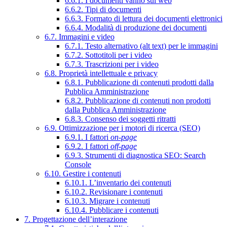
6.6.1. I documenti vanno sul web
6.6.2. Tipi di documenti
6.6.3. Formato di lettura dei documenti elettronici
6.6.4. Modalità di produzione dei documenti
6.7. Immagini e video
6.7.1. Testo alternativo (alt text) per le immagini
6.7.2. Sottotitoli per i video
6.7.3. Trascrizioni per i video
6.8. Proprietà intellettuale e privacy
6.8.1. Pubblicazione di contenuti prodotti dalla
Pubblica Amministrazione
6.8.2. Pubblicazione di contenuti non prodotti
dalla Pubblica Amministrazione
6.8.3. Consenso dei soggetti ritratti
6.9. Ottimizzazione per i motori di ricerca (SEO)
6.9.1. I fattori
on-page
6.9.2. I fattori
off-page
6.9.3. Strumenti di diagnostica SEO: Search
Console
6.10. Gestire i contenuti
6.10.1. L’inventario dei contenuti
6.10.2. Revisionare i contenuti
6.10.3. Migrare i contenuti
6.10.4. Pubblicare i contenuti
7. Progettazione dell’interazione