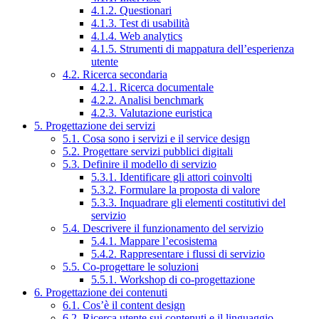
4.1.2. Questionari
4.1.3. Test di usabilità
4.1.4. Web analytics
4.1.5. Strumenti di mappatura dell’esperienza
utente
4.2. Ricerca secondaria
4.2.1. Ricerca documentale
4.2.2. Analisi benchmark
4.2.3. Valutazione euristica
5. Progettazione dei servizi
5.1. Cosa sono i servizi e il service design
5.2. Progettare servizi pubblici digitali
5.3. Definire il modello di servizio
5.3.1. Identificare gli attori coinvolti
5.3.2. Formulare la proposta di valore
5.3.3. Inquadrare gli elementi costitutivi del
servizio
5.4. Descrivere il funzionamento del servizio
5.4.1. Mappare l’ecosistema
5.4.2. Rappresentare i flussi di servizio
5.5. Co-progettare le soluzioni
5.5.1. Workshop di co-progettazione
6. Progettazione dei contenuti
6.1. Cos’è il content design
6.2. Ricerca utente sui contenuti e il linguaggio