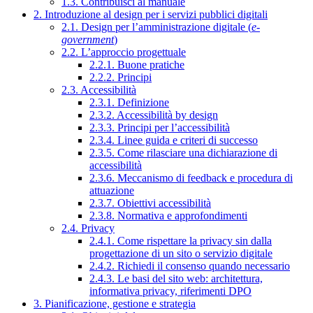
1.3. Contribuisci al manuale
2. Introduzione al design per i servizi pubblici digitali
2.1. Design per l’amministrazione digitale (
e-
government
)
2.2. L’approccio progettuale
2.2.1. Buone pratiche
2.2.2. Principi
2.3. Accessibilità
2.3.1. Definizione
2.3.2. Accessibilità by design
2.3.3. Principi per l’accessibilità
2.3.4. Linee guida e criteri di successo
2.3.5. Come rilasciare una dichiarazione di
accessibilità
2.3.6. Meccanismo di feedback e procedura di
attuazione
2.3.7. Obiettivi accessibilità
2.3.8. Normativa e approfondimenti
2.4. Privacy
2.4.1. Come rispettare la privacy sin dalla
progettazione di un sito o servizio digitale
2.4.2. Richiedi il consenso quando necessario
2.4.3. Le basi del sito web: architettura,
informativa privacy, riferimenti DPO
3. Pianificazione, gestione e strategia