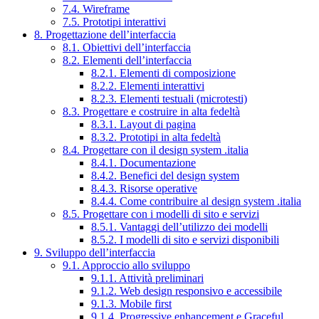
7.4. Wireframe
7.5. Prototipi interattivi
8. Progettazione dell’interfaccia
8.1. Obiettivi dell’interfaccia
8.2. Elementi dell’interfaccia
8.2.1. Elementi di composizione
8.2.2. Elementi interattivi
8.2.3. Elementi testuali (microtesti)
8.3. Progettare e costruire in alta fedeltà
8.3.1. Layout di pagina
8.3.2. Prototipi in alta fedeltà
8.4. Progettare con il design system .italia
8.4.1. Documentazione
8.4.2. Benefici del design system
8.4.3. Risorse operative
8.4.4. Come contribuire al design system .italia
8.5. Progettare con i modelli di sito e servizi
8.5.1. Vantaggi dell’utilizzo dei modelli
8.5.2. I modelli di sito e servizi disponibili
9. Sviluppo dell’interfaccia
9.1. Approccio allo sviluppo
9.1.1. Attività preliminari
9.1.2. Web design responsivo e accessibile
9.1.3. Mobile first
9.1.4. Progressive enhancement e Graceful