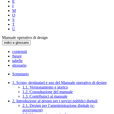
E
I
M
O
S
T
U
Manuale operativo di design
indici e glossario
contenuti
figure
tabelle
glossario
Sommario
1. Scopo, destinatari e uso del Manuale operativo di design
1.1. Versionamento e storico
1.2. Consultazione del manuale
1.3. Contribuisci al manuale
2. Introduzione al design per i servizi pubblici digitali
2.1. Design per l’amministrazione digitale (
e-
government
)