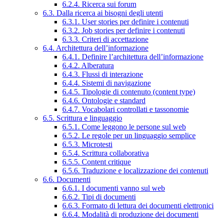
6.2.4. Ricerca sui forum
6.3. Dalla ricerca ai bisogni degli utenti
6.3.1. User stories per definire i contenuti
6.3.2. Job stories per definire i contenuti
6.3.3. Criteri di accettazione
6.4. Architettura dell’informazione
6.4.1. Definire l’architettura dell’informazione
6.4.2. Alberatura
6.4.3. Flussi di interazione
6.4.4. Sistemi di navigazione
6.4.5. Tipologie di contenuto (content type)
6.4.6. Ontologie e standard
6.4.7. Vocabolari controllati e tassonomie
6.5. Scrittura e linguaggio
6.5.1. Come leggono le persone sul web
6.5.2. Le regole per un linguaggio semplice
6.5.3. Microtesti
6.5.4. Scrittura collaborativa
6.5.5. Content critique
6.5.6. Traduzione e localizzazione dei contenuti
6.6. Documenti
6.6.1. I documenti vanno sul web
6.6.2. Tipi di documenti
6.6.3. Formato di lettura dei documenti elettronici
6.6.4. Modalità di produzione dei documenti