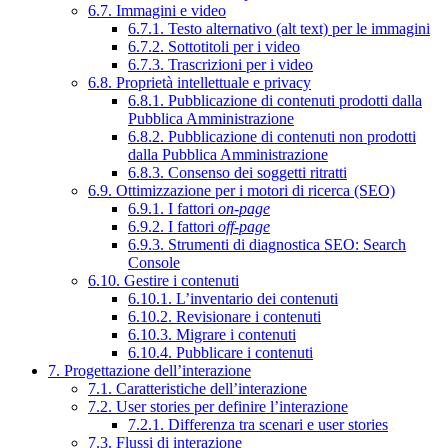
6.7. Immagini e video
6.7.1. Testo alternativo (alt text) per le immagini
6.7.2. Sottotitoli per i video
6.7.3. Trascrizioni per i video
6.8. Proprietà intellettuale e privacy
6.8.1. Pubblicazione di contenuti prodotti dalla
Pubblica Amministrazione
6.8.2. Pubblicazione di contenuti non prodotti
dalla Pubblica Amministrazione
6.8.3. Consenso dei soggetti ritratti
6.9. Ottimizzazione per i motori di ricerca (SEO)
6.9.1. I fattori
on-page
6.9.2. I fattori
off-page
6.9.3. Strumenti di diagnostica SEO: Search
Console
6.10. Gestire i contenuti
6.10.1. L’inventario dei contenuti
6.10.2. Revisionare i contenuti
6.10.3. Migrare i contenuti
6.10.4. Pubblicare i contenuti
7. Progettazione dell’interazione
7.1. Caratteristiche dell’interazione
7.2. User stories per definire l’interazione
7.2.1. Differenza tra scenari e user stories
7.3. Flussi di interazione