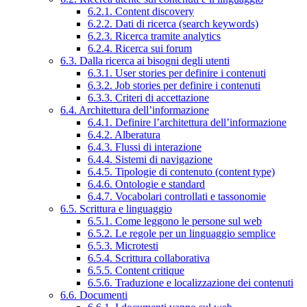
6.2.1. Content discovery
6.2.2. Dati di ricerca (search keywords)
6.2.3. Ricerca tramite analytics
6.2.4. Ricerca sui forum
6.3. Dalla ricerca ai bisogni degli utenti
6.3.1. User stories per definire i contenuti
6.3.2. Job stories per definire i contenuti
6.3.3. Criteri di accettazione
6.4. Architettura dell’informazione
6.4.1. Definire l’architettura dell’informazione
6.4.2. Alberatura
6.4.3. Flussi di interazione
6.4.4. Sistemi di navigazione
6.4.5. Tipologie di contenuto (content type)
6.4.6. Ontologie e standard
6.4.7. Vocabolari controllati e tassonomie
6.5. Scrittura e linguaggio
6.5.1. Come leggono le persone sul web
6.5.2. Le regole per un linguaggio semplice
6.5.3. Microtesti
6.5.4. Scrittura collaborativa
6.5.5. Content critique
6.5.6. Traduzione e localizzazione dei contenuti
6.6. Documenti