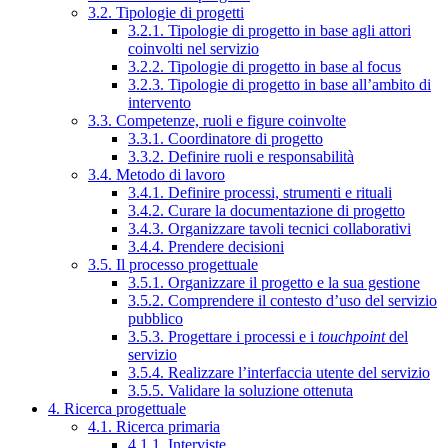
3.2. Tipologie di progetti
3.2.1. Tipologie di progetto in base agli attori
coinvolti nel servizio
3.2.2. Tipologie di progetto in base al focus
3.2.3. Tipologie di progetto in base all’ambito di
intervento
3.3. Competenze, ruoli e figure coinvolte
3.3.1. Coordinatore di progetto
3.3.2. Definire ruoli e responsabilità
3.4. Metodo di lavoro
3.4.1. Definire processi, strumenti e rituali
3.4.2. Curare la documentazione di progetto
3.4.3. Organizzare tavoli tecnici collaborativi
3.4.4. Prendere decisioni
3.5. Il processo progettuale
3.5.1. Organizzare il progetto e la sua gestione
3.5.2. Comprendere il contesto d’uso del servizio
pubblico
3.5.3. Progettare i processi e i
touchpoint
del
servizio
3.5.4. Realizzare l’interfaccia utente del servizio
3.5.5. Validare la soluzione ottenuta
4. Ricerca progettuale
4.1. Ricerca primaria
4.1.1. Interviste