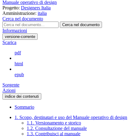
Manuale operativo di design
Progetto:
Designers Italia
Amministrazione:
italia
Cerca nel documento
Cerca nel documento
Informazioni
versione-corrente
Scarica
pdf
html
epub
Sorgente
Azioni
indice dei contenuti
Sommario
1. Scopo, destinatari e uso del Manuale operativo di design
1.1. Versionamento e storico
1.2. Consultazione del manuale
1.3. Contribuisci al manuale