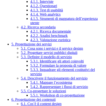
4.1.1. Interviste
4.1.2. Questionari
4.1.3. Test di usabilità
4.1.4. Web analytics
4.1.5. Strumenti di mappatura dell’esperienza
utente
4.2. Ricerca secondaria
4.2.1. Ricerca documentale
4.2.2. Analisi benchmark
4.2.3. Valutazione euristica
5. Progettazione dei servizi
5.1. Cosa sono i servizi e il service design
5.2. Progettare servizi pubblici digitali
5.3. Definire il modello di servizio
5.3.1. Identificare gli attori coinvolti
5.3.2. Formulare la proposta di valore
5.3.3. Inquadrare gli elementi costitutivi del
servizio
5.4. Descrivere il funzionamento del servizio
5.4.1. Mappare l’ecosistema
5.4.2. Rappresentare i flussi di servizio
5.5. Co-progettare le soluzioni
5.5.1. Workshop di co-progettazione
6. Progettazione dei contenuti
6.1. Cos’è il content design