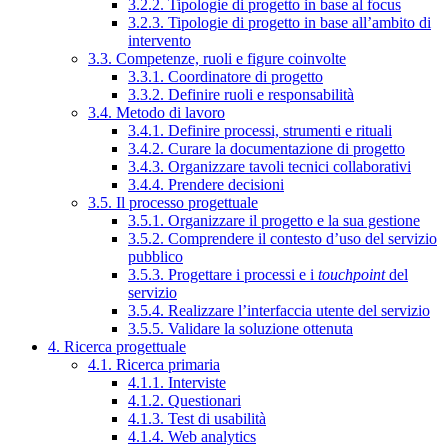
3.2.2. Tipologie di progetto in base al focus
3.2.3. Tipologie di progetto in base all’ambito di
intervento
3.3. Competenze, ruoli e figure coinvolte
3.3.1. Coordinatore di progetto
3.3.2. Definire ruoli e responsabilità
3.4. Metodo di lavoro
3.4.1. Definire processi, strumenti e rituali
3.4.2. Curare la documentazione di progetto
3.4.3. Organizzare tavoli tecnici collaborativi
3.4.4. Prendere decisioni
3.5. Il processo progettuale
3.5.1. Organizzare il progetto e la sua gestione
3.5.2. Comprendere il contesto d’uso del servizio
pubblico
3.5.3. Progettare i processi e i
touchpoint
del
servizio
3.5.4. Realizzare l’interfaccia utente del servizio
3.5.5. Validare la soluzione ottenuta
4. Ricerca progettuale
4.1. Ricerca primaria
4.1.1. Interviste
4.1.2. Questionari
4.1.3. Test di usabilità
4.1.4. Web analytics