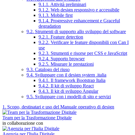
9.1.1. Attività preliminari
9.1.2. Web design responsivo e accessibile
9.1.3. Mobile first
9.1.4. Progressive enhancement e Graceful
degradation
9.2. Strumenti di supporto allo sviluppo del software
9.2.1. Feature detection
9.2.2. Verificare le feature disponibili con Can I
use
9.2.3. Strumenti e risorse per CSS e JavaScript
9.2.4. Supporto browser
9.2.5. Misurare le prestazioni
9.3. Catalogo del riuso
9.4. Sviluppare con il design system .italia
9.4.1. Il framework Bootstrap Italia
9.4.2. Il kit di sviluppo React
9.4.3. Il kit di sviluppo Angular
9.5. Sviluppare con i modelli di sito e servizi
1. Scopo, destinatari e uso del Manuale operativo di design
Team per la Trasformazione Digitale
in collaborazione con
Agenzia per l'Italia Digitale