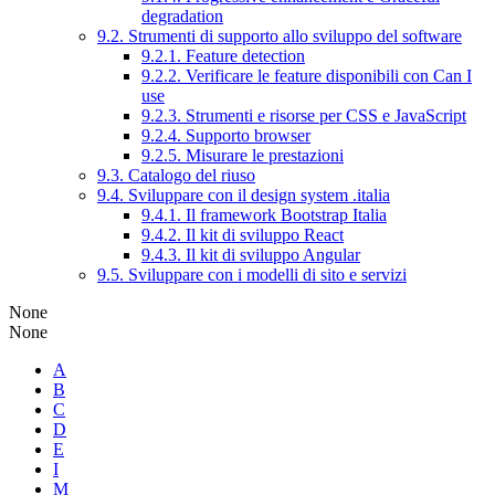
degradation
9.2. Strumenti di supporto allo sviluppo del software
9.2.1. Feature detection
9.2.2. Verificare le feature disponibili con Can I
use
9.2.3. Strumenti e risorse per CSS e JavaScript
9.2.4. Supporto browser
9.2.5. Misurare le prestazioni
9.3. Catalogo del riuso
9.4. Sviluppare con il design system .italia
9.4.1. Il framework Bootstrap Italia
9.4.2. Il kit di sviluppo React
9.4.3. Il kit di sviluppo Angular
9.5. Sviluppare con i modelli di sito e servizi
None
None
A
B
C
D
E
I
M