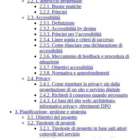
2.2. L’approccio progettuale
2.2.1. Buone pratiche
2.2.2. Principi
2.3. Accessibilità
2.3.1. Definizione
2.3.2. Accessibilità by design
2.3.3. Principi per l’accessibilità
2.3.4. Linee guida e criteri di successo
2.3.5. Come rilasciare una dichiarazione di
accessibilità
2.3.6. Meccanismo di feedback e procedura di
attuazione
2.3.7. Obiettivi accessibilità
2.3.8. Normativa e approfondimenti
2.4. Privacy
2.4.1. Come rispettare la privacy sin dalla
progettazione di un sito o servizio digitale
2.4.2. Richiedi il consenso quando necessario
2.4.3. Le basi del sito web: architettura,
informativa privacy, riferimenti DPO
3. Pianificazione, gestione e strategia
3.1. Obiettivi del progetto
3.2. Tipologie di progetti
3.2.1. Tipologie di progetto in base agli attori
coinvolti nel servizio