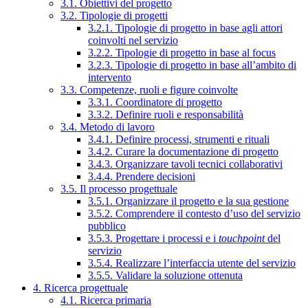
3.1. Obiettivi del progetto
3.2. Tipologie di progetti
3.2.1. Tipologie di progetto in base agli attori
coinvolti nel servizio
3.2.2. Tipologie di progetto in base al focus
3.2.3. Tipologie di progetto in base all’ambito di
intervento
3.3. Competenze, ruoli e figure coinvolte
3.3.1. Coordinatore di progetto
3.3.2. Definire ruoli e responsabilità
3.4. Metodo di lavoro
3.4.1. Definire processi, strumenti e rituali
3.4.2. Curare la documentazione di progetto
3.4.3. Organizzare tavoli tecnici collaborativi
3.4.4. Prendere decisioni
3.5. Il processo progettuale
3.5.1. Organizzare il progetto e la sua gestione
3.5.2. Comprendere il contesto d’uso del servizio
pubblico
3.5.3. Progettare i processi e i
touchpoint
del
servizio
3.5.4. Realizzare l’interfaccia utente del servizio
3.5.5. Validare la soluzione ottenuta
4. Ricerca progettuale
4.1. Ricerca primaria