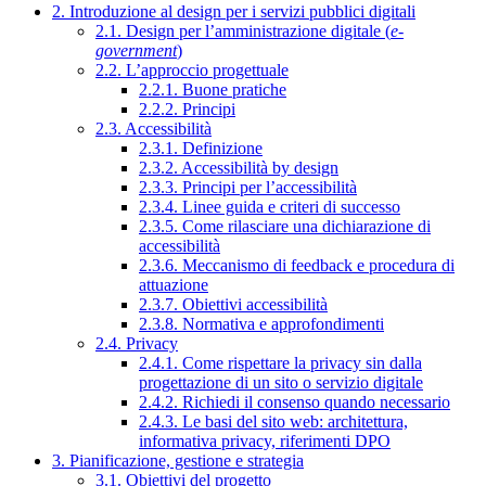
2. Introduzione al design per i servizi pubblici digitali
2.1. Design per l’amministrazione digitale (
e-
government
)
2.2. L’approccio progettuale
2.2.1. Buone pratiche
2.2.2. Principi
2.3. Accessibilità
2.3.1. Definizione
2.3.2. Accessibilità by design
2.3.3. Principi per l’accessibilità
2.3.4. Linee guida e criteri di successo
2.3.5. Come rilasciare una dichiarazione di
accessibilità
2.3.6. Meccanismo di feedback e procedura di
attuazione
2.3.7. Obiettivi accessibilità
2.3.8. Normativa e approfondimenti
2.4. Privacy
2.4.1. Come rispettare la privacy sin dalla
progettazione di un sito o servizio digitale
2.4.2. Richiedi il consenso quando necessario
2.4.3. Le basi del sito web: architettura,
informativa privacy, riferimenti DPO
3. Pianificazione, gestione e strategia
3.1. Obiettivi del progetto