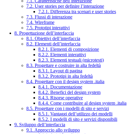
7.1. Caratteristiche dell’interazione
7.2. User stories per definire l’interazione
7.2.1. Differenza tra scenari e user stories
7.3. Flussi di interazione
7.4. Wireframe
7.5. Prototipi interattivi
8. Progettazione dell’interfaccia
8.1. Obiettivi dell’interfaccia
8.2. Elementi dell’interfaccia
8.2.1. Elementi di composizione
8.2.2. Elementi interattivi
8.2.3. Elementi testuali (microtesti)
8.3. Progettare e costruire in alta fedeltà
8.3.1. Layout di pagina
8.3.2. Prototipi in alta fedeltà
8.4. Progettare con il design system .italia
8.4.1. Documentazione
8.4.2. Benefici del design system
8.4.3. Risorse operative
8.4.4. Come contribuire al design system .italia
8.5. Progettare con i modelli di sito e servizi
8.5.1. Vantaggi dell’utilizzo dei modelli
8.5.2. I modelli di sito e servizi disponibili
9. Sviluppo dell’interfaccia
9.1. Approccio allo sviluppo