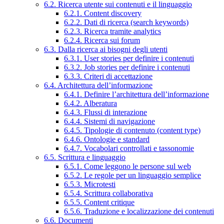
6.2. Ricerca utente sui contenuti e il linguaggio
6.2.1. Content discovery
6.2.2. Dati di ricerca (search keywords)
6.2.3. Ricerca tramite analytics
6.2.4. Ricerca sui forum
6.3. Dalla ricerca ai bisogni degli utenti
6.3.1. User stories per definire i contenuti
6.3.2. Job stories per definire i contenuti
6.3.3. Criteri di accettazione
6.4. Architettura dell’informazione
6.4.1. Definire l’architettura dell’informazione
6.4.2. Alberatura
6.4.3. Flussi di interazione
6.4.4. Sistemi di navigazione
6.4.5. Tipologie di contenuto (content type)
6.4.6. Ontologie e standard
6.4.7. Vocabolari controllati e tassonomie
6.5. Scrittura e linguaggio
6.5.1. Come leggono le persone sul web
6.5.2. Le regole per un linguaggio semplice
6.5.3. Microtesti
6.5.4. Scrittura collaborativa
6.5.5. Content critique
6.5.6. Traduzione e localizzazione dei contenuti
6.6. Documenti