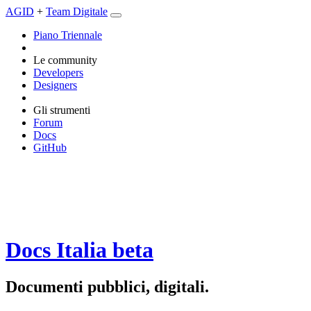
AGID
+
Team Digitale
Piano Triennale
Le community
Developers
Designers
Gli strumenti
Forum
Docs
GitHub
Docs Italia
beta
Documenti pubblici, digitali.