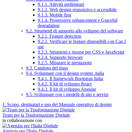
9.1.1. Attività preliminari
9.1.2. Web design responsivo e accessibile
9.1.3. Mobile first
9.1.4. Progressive enhancement e Graceful
degradation
9.2. Strumenti di supporto allo sviluppo del software
9.2.1. Feature detection
9.2.2. Verificare le feature disponibili con Can I
use
9.2.3. Strumenti e risorse per CSS e JavaScript
9.2.4. Supporto browser
9.2.5. Misurare le prestazioni
9.3. Catalogo del riuso
9.4. Sviluppare con il design system .italia
9.4.1. Il framework Bootstrap Italia
9.4.2. Il kit di sviluppo React
9.4.3. Il kit di sviluppo Angular
9.5. Sviluppare con i modelli di sito e servizi
1. Scopo, destinatari e uso del Manuale operativo di design
Team per la Trasformazione Digitale
in collaborazione con
Agenzia per l'Italia Digitale