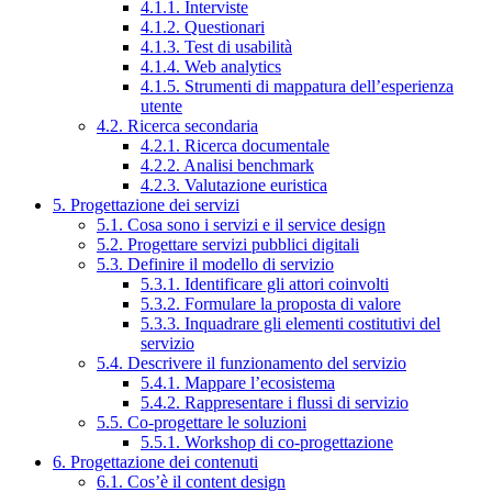
4.1.1. Interviste
4.1.2. Questionari
4.1.3. Test di usabilità
4.1.4. Web analytics
4.1.5. Strumenti di mappatura dell’esperienza
utente
4.2. Ricerca secondaria
4.2.1. Ricerca documentale
4.2.2. Analisi benchmark
4.2.3. Valutazione euristica
5. Progettazione dei servizi
5.1. Cosa sono i servizi e il service design
5.2. Progettare servizi pubblici digitali
5.3. Definire il modello di servizio
5.3.1. Identificare gli attori coinvolti
5.3.2. Formulare la proposta di valore
5.3.3. Inquadrare gli elementi costitutivi del
servizio
5.4. Descrivere il funzionamento del servizio
5.4.1. Mappare l’ecosistema
5.4.2. Rappresentare i flussi di servizio
5.5. Co-progettare le soluzioni
5.5.1. Workshop di co-progettazione
6. Progettazione dei contenuti
6.1. Cos’è il content design