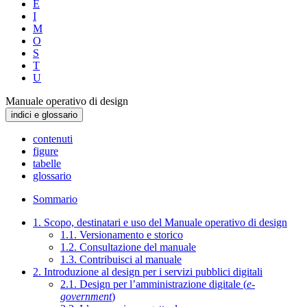
E
I
M
O
S
T
U
Manuale operativo di design
indici e glossario
contenuti
figure
tabelle
glossario
Sommario
1. Scopo, destinatari e uso del Manuale operativo di design
1.1. Versionamento e storico
1.2. Consultazione del manuale
1.3. Contribuisci al manuale
2. Introduzione al design per i servizi pubblici digitali
2.1. Design per l’amministrazione digitale (
e-
government
)