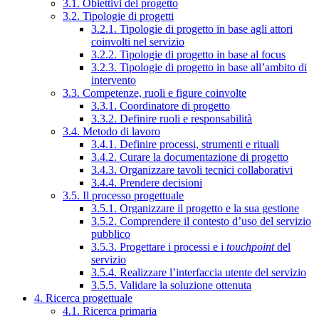
3.1. Obiettivi del progetto
3.2. Tipologie di progetti
3.2.1. Tipologie di progetto in base agli attori
coinvolti nel servizio
3.2.2. Tipologie di progetto in base al focus
3.2.3. Tipologie di progetto in base all’ambito di
intervento
3.3. Competenze, ruoli e figure coinvolte
3.3.1. Coordinatore di progetto
3.3.2. Definire ruoli e responsabilità
3.4. Metodo di lavoro
3.4.1. Definire processi, strumenti e rituali
3.4.2. Curare la documentazione di progetto
3.4.3. Organizzare tavoli tecnici collaborativi
3.4.4. Prendere decisioni
3.5. Il processo progettuale
3.5.1. Organizzare il progetto e la sua gestione
3.5.2. Comprendere il contesto d’uso del servizio
pubblico
3.5.3. Progettare i processi e i
touchpoint
del
servizio
3.5.4. Realizzare l’interfaccia utente del servizio
3.5.5. Validare la soluzione ottenuta
4. Ricerca progettuale
4.1. Ricerca primaria