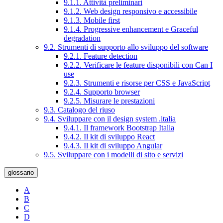
9.1.1. Attività preliminari
9.1.2. Web design responsivo e accessibile
9.1.3. Mobile first
9.1.4. Progressive enhancement e Graceful
degradation
9.2. Strumenti di supporto allo sviluppo del software
9.2.1. Feature detection
9.2.2. Verificare le feature disponibili con Can I
use
9.2.3. Strumenti e risorse per CSS e JavaScript
9.2.4. Supporto browser
9.2.5. Misurare le prestazioni
9.3. Catalogo del riuso
9.4. Sviluppare con il design system .italia
9.4.1. Il framework Bootstrap Italia
9.4.2. Il kit di sviluppo React
9.4.3. Il kit di sviluppo Angular
9.5. Sviluppare con i modelli di sito e servizi
glossario
A
B
C
D