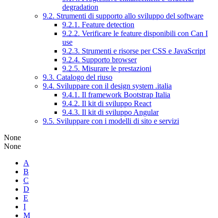
degradation
9.2. Strumenti di supporto allo sviluppo del software
9.2.1. Feature detection
9.2.2. Verificare le feature disponibili con Can I
use
9.2.3. Strumenti e risorse per CSS e JavaScript
9.2.4. Supporto browser
9.2.5. Misurare le prestazioni
9.3. Catalogo del riuso
9.4. Sviluppare con il design system .italia
9.4.1. Il framework Bootstrap Italia
9.4.2. Il kit di sviluppo React
9.4.3. Il kit di sviluppo Angular
9.5. Sviluppare con i modelli di sito e servizi
None
None
A
B
C
D
E
I
M