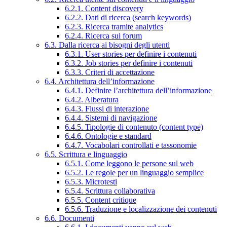
6.2.1. Content discovery
6.2.2. Dati di ricerca (search keywords)
6.2.3. Ricerca tramite analytics
6.2.4. Ricerca sui forum
6.3. Dalla ricerca ai bisogni degli utenti
6.3.1. User stories per definire i contenuti
6.3.2. Job stories per definire i contenuti
6.3.3. Criteri di accettazione
6.4. Architettura dell’informazione
6.4.1. Definire l’architettura dell’informazione
6.4.2. Alberatura
6.4.3. Flussi di interazione
6.4.4. Sistemi di navigazione
6.4.5. Tipologie di contenuto (content type)
6.4.6. Ontologie e standard
6.4.7. Vocabolari controllati e tassonomie
6.5. Scrittura e linguaggio
6.5.1. Come leggono le persone sul web
6.5.2. Le regole per un linguaggio semplice
6.5.3. Microtesti
6.5.4. Scrittura collaborativa
6.5.5. Content critique
6.5.6. Traduzione e localizzazione dei contenuti
6.6. Documenti