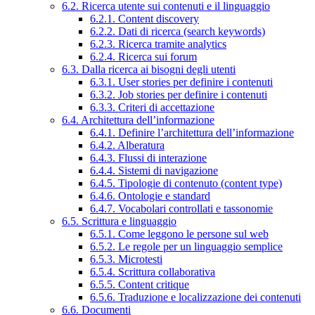
6.2. Ricerca utente sui contenuti e il linguaggio
6.2.1. Content discovery
6.2.2. Dati di ricerca (search keywords)
6.2.3. Ricerca tramite analytics
6.2.4. Ricerca sui forum
6.3. Dalla ricerca ai bisogni degli utenti
6.3.1. User stories per definire i contenuti
6.3.2. Job stories per definire i contenuti
6.3.3. Criteri di accettazione
6.4. Architettura dell’informazione
6.4.1. Definire l’architettura dell’informazione
6.4.2. Alberatura
6.4.3. Flussi di interazione
6.4.4. Sistemi di navigazione
6.4.5. Tipologie di contenuto (content type)
6.4.6. Ontologie e standard
6.4.7. Vocabolari controllati e tassonomie
6.5. Scrittura e linguaggio
6.5.1. Come leggono le persone sul web
6.5.2. Le regole per un linguaggio semplice
6.5.3. Microtesti
6.5.4. Scrittura collaborativa
6.5.5. Content critique
6.5.6. Traduzione e localizzazione dei contenuti
6.6. Documenti