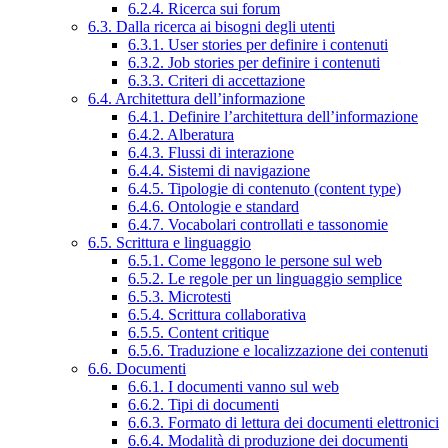
6.2.4. Ricerca sui forum
6.3. Dalla ricerca ai bisogni degli utenti
6.3.1. User stories per definire i contenuti
6.3.2. Job stories per definire i contenuti
6.3.3. Criteri di accettazione
6.4. Architettura dell’informazione
6.4.1. Definire l’architettura dell’informazione
6.4.2. Alberatura
6.4.3. Flussi di interazione
6.4.4. Sistemi di navigazione
6.4.5. Tipologie di contenuto (content type)
6.4.6. Ontologie e standard
6.4.7. Vocabolari controllati e tassonomie
6.5. Scrittura e linguaggio
6.5.1. Come leggono le persone sul web
6.5.2. Le regole per un linguaggio semplice
6.5.3. Microtesti
6.5.4. Scrittura collaborativa
6.5.5. Content critique
6.5.6. Traduzione e localizzazione dei contenuti
6.6. Documenti
6.6.1. I documenti vanno sul web
6.6.2. Tipi di documenti
6.6.3. Formato di lettura dei documenti elettronici
6.6.4. Modalità di produzione dei documenti