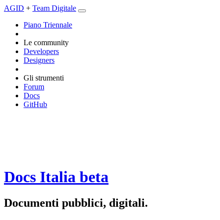
AGID
+
Team Digitale
Piano Triennale
Le community
Developers
Designers
Gli strumenti
Forum
Docs
GitHub
Docs Italia
beta
Documenti pubblici, digitali.