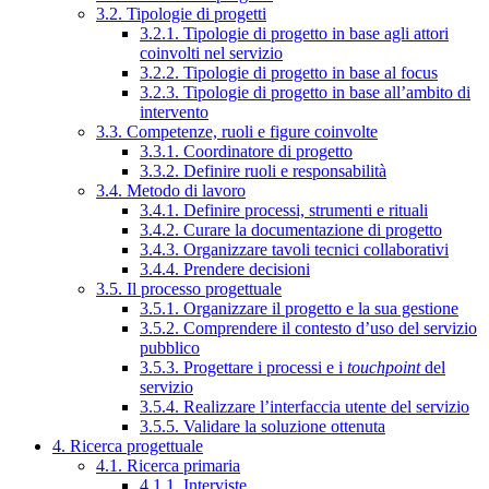
3.2. Tipologie di progetti
3.2.1. Tipologie di progetto in base agli attori
coinvolti nel servizio
3.2.2. Tipologie di progetto in base al focus
3.2.3. Tipologie di progetto in base all’ambito di
intervento
3.3. Competenze, ruoli e figure coinvolte
3.3.1. Coordinatore di progetto
3.3.2. Definire ruoli e responsabilità
3.4. Metodo di lavoro
3.4.1. Definire processi, strumenti e rituali
3.4.2. Curare la documentazione di progetto
3.4.3. Organizzare tavoli tecnici collaborativi
3.4.4. Prendere decisioni
3.5. Il processo progettuale
3.5.1. Organizzare il progetto e la sua gestione
3.5.2. Comprendere il contesto d’uso del servizio
pubblico
3.5.3. Progettare i processi e i
touchpoint
del
servizio
3.5.4. Realizzare l’interfaccia utente del servizio
3.5.5. Validare la soluzione ottenuta
4. Ricerca progettuale
4.1. Ricerca primaria
4.1.1. Interviste