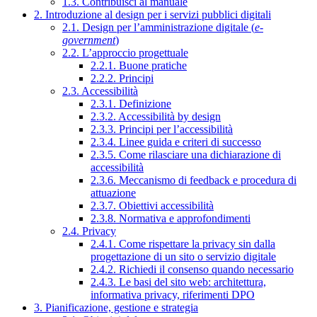
1.3. Contribuisci al manuale
2. Introduzione al design per i servizi pubblici digitali
2.1. Design per l’amministrazione digitale (
e-
government
)
2.2. L’approccio progettuale
2.2.1. Buone pratiche
2.2.2. Principi
2.3. Accessibilità
2.3.1. Definizione
2.3.2. Accessibilità by design
2.3.3. Principi per l’accessibilità
2.3.4. Linee guida e criteri di successo
2.3.5. Come rilasciare una dichiarazione di
accessibilità
2.3.6. Meccanismo di feedback e procedura di
attuazione
2.3.7. Obiettivi accessibilità
2.3.8. Normativa e approfondimenti
2.4. Privacy
2.4.1. Come rispettare la privacy sin dalla
progettazione di un sito o servizio digitale
2.4.2. Richiedi il consenso quando necessario
2.4.3. Le basi del sito web: architettura,
informativa privacy, riferimenti DPO
3. Pianificazione, gestione e strategia