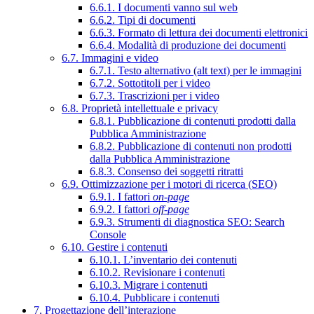
6.6.1. I documenti vanno sul web
6.6.2. Tipi di documenti
6.6.3. Formato di lettura dei documenti elettronici
6.6.4. Modalità di produzione dei documenti
6.7. Immagini e video
6.7.1. Testo alternativo (alt text) per le immagini
6.7.2. Sottotitoli per i video
6.7.3. Trascrizioni per i video
6.8. Proprietà intellettuale e privacy
6.8.1. Pubblicazione di contenuti prodotti dalla
Pubblica Amministrazione
6.8.2. Pubblicazione di contenuti non prodotti
dalla Pubblica Amministrazione
6.8.3. Consenso dei soggetti ritratti
6.9. Ottimizzazione per i motori di ricerca (SEO)
6.9.1. I fattori
on-page
6.9.2. I fattori
off-page
6.9.3. Strumenti di diagnostica SEO: Search
Console
6.10. Gestire i contenuti
6.10.1. L’inventario dei contenuti
6.10.2. Revisionare i contenuti
6.10.3. Migrare i contenuti
6.10.4. Pubblicare i contenuti
7. Progettazione dell’interazione