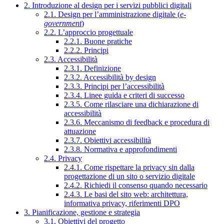
2. Introduzione al design per i servizi pubblici digitali
2.1. Design per l’amministrazione digitale (
e-
government
)
2.2. L’approccio progettuale
2.2.1. Buone pratiche
2.2.2. Principi
2.3. Accessibilità
2.3.1. Definizione
2.3.2. Accessibilità by design
2.3.3. Principi per l’accessibilità
2.3.4. Linee guida e criteri di successo
2.3.5. Come rilasciare una dichiarazione di
accessibilità
2.3.6. Meccanismo di feedback e procedura di
attuazione
2.3.7. Obiettivi accessibilità
2.3.8. Normativa e approfondimenti
2.4. Privacy
2.4.1. Come rispettare la privacy sin dalla
progettazione di un sito o servizio digitale
2.4.2. Richiedi il consenso quando necessario
2.4.3. Le basi del sito web: architettura,
informativa privacy, riferimenti DPO
3. Pianificazione, gestione e strategia
3.1. Obiettivi del progetto