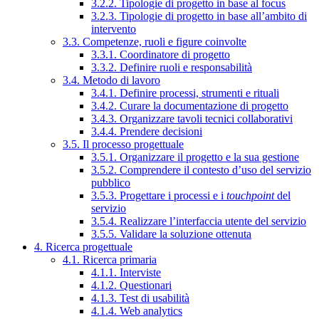
3.2.2. Tipologie di progetto in base al focus
3.2.3. Tipologie di progetto in base all’ambito di
intervento
3.3. Competenze, ruoli e figure coinvolte
3.3.1. Coordinatore di progetto
3.3.2. Definire ruoli e responsabilità
3.4. Metodo di lavoro
3.4.1. Definire processi, strumenti e rituali
3.4.2. Curare la documentazione di progetto
3.4.3. Organizzare tavoli tecnici collaborativi
3.4.4. Prendere decisioni
3.5. Il processo progettuale
3.5.1. Organizzare il progetto e la sua gestione
3.5.2. Comprendere il contesto d’uso del servizio
pubblico
3.5.3. Progettare i processi e i
touchpoint
del
servizio
3.5.4. Realizzare l’interfaccia utente del servizio
3.5.5. Validare la soluzione ottenuta
4. Ricerca progettuale
4.1. Ricerca primaria
4.1.1. Interviste
4.1.2. Questionari
4.1.3. Test di usabilità
4.1.4. Web analytics