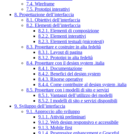
7.4. Wireframe
7.5. Prototipi interattivi
8. Progettazione dell’interfaccia
8.1. Obiettivi dell’interfaccia
8.2. Elementi dell’interfaccia
8.2.1. Elementi di composizione
8.2.2. Elementi interattivi
8.2.3. Elementi testuali (microtesti)
8.3. Progettare e costruire in alta fedeltà
8.3.1. Layout di pagina
8.3.2. Prototipi in alta fedeltà
8.4. Progettare con il design system .italia
8.4.1. Documentazione
8.4.2. Benefici del design system
8.4.3. Risorse operative
8.4.4. Come contribuire al design system .italia
8.5. Progettare con i modelli di sito e servizi
8.5.1. Vantaggi dell’utilizzo dei modelli
8.5.2. I modelli di sito e servizi disponibili
9. Sviluppo dell’interfaccia
9.1. Approccio allo sviluppo
9.1.1. Attività preliminari
9.1.2. Web design responsivo e accessibile
9.1.3. Mobile first
9.1.4. Progressive enhancement e Graceful