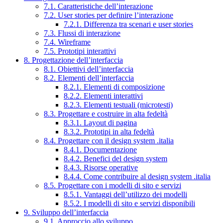
7.1. Caratteristiche dell’interazione
7.2. User stories per definire l’interazione
7.2.1. Differenza tra scenari e user stories
7.3. Flussi di interazione
7.4. Wireframe
7.5. Prototipi interattivi
8. Progettazione dell’interfaccia
8.1. Obiettivi dell’interfaccia
8.2. Elementi dell’interfaccia
8.2.1. Elementi di composizione
8.2.2. Elementi interattivi
8.2.3. Elementi testuali (microtesti)
8.3. Progettare e costruire in alta fedeltà
8.3.1. Layout di pagina
8.3.2. Prototipi in alta fedeltà
8.4. Progettare con il design system .italia
8.4.1. Documentazione
8.4.2. Benefici del design system
8.4.3. Risorse operative
8.4.4. Come contribuire al design system .italia
8.5. Progettare con i modelli di sito e servizi
8.5.1. Vantaggi dell’utilizzo dei modelli
8.5.2. I modelli di sito e servizi disponibili
9. Sviluppo dell’interfaccia
9.1. Approccio allo sviluppo