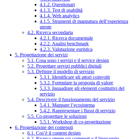
4.1.2. Questionari
4.1.3. Test di usabilità
4.1.4. Web analytics
4.1.5. Strumenti di mappatura dell’esperienza
utente
4.2. Ricerca secondaria
4.2.1. Ricerca documentale
4.2.2. Analisi benchmark
4.2.3. Valutazione euristica
5. Progettazione dei servizi
5.1. Cosa sono i servizi e il service design
5.2. Progettare servizi pubblici digitali
5.3. Definire il modello di servizio
5.3.1. Identificare gli attori coinvolti
5.3.2. Formulare la proposta di valore
5.3.3. Inquadrare gli elementi costitutivi del
servizio
5.4. Descrivere il funzionamento del servizio
5.4.1. Mappare l’ecosistema
5.4.2. Rappresentare i flussi di servizio
5.5. Co-progettare le soluzioni
5.5.1. Workshop di co-progettazione
6. Progettazione dei contenuti
6.1. Cos’è il content design
6.2. Ricerca utente sui contenuti e il linguaggio