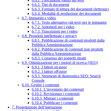
6.6.1. I documenti vanno sul web
6.6.2. Tipi di documenti
6.6.3. Formato di lettura dei documenti elettronici
6.6.4. Modalità di produzione dei documenti
6.7. Immagini e video
6.7.1. Testo alternativo (alt text) per le immagini
6.7.2. Sottotitoli per i video
6.7.3. Trascrizioni per i video
6.8. Proprietà intellettuale e privacy
6.8.1. Pubblicazione di contenuti prodotti dalla
Pubblica Amministrazione
6.8.2. Pubblicazione di contenuti non prodotti
dalla Pubblica Amministrazione
6.8.3. Consenso dei soggetti ritratti
6.9. Ottimizzazione per i motori di ricerca (SEO)
6.9.1. I fattori
on-page
6.9.2. I fattori
off-page
6.9.3. Strumenti di diagnostica SEO: Search
Console
6.10. Gestire i contenuti
6.10.1. L’inventario dei contenuti
6.10.2. Revisionare i contenuti
6.10.3. Migrare i contenuti
6.10.4. Pubblicare i contenuti
7. Progettazione dell’interazione