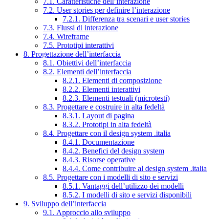
7.1. Caratteristiche dell’interazione
7.2. User stories per definire l’interazione
7.2.1. Differenza tra scenari e user stories
7.3. Flussi di interazione
7.4. Wireframe
7.5. Prototipi interattivi
8. Progettazione dell’interfaccia
8.1. Obiettivi dell’interfaccia
8.2. Elementi dell’interfaccia
8.2.1. Elementi di composizione
8.2.2. Elementi interattivi
8.2.3. Elementi testuali (microtesti)
8.3. Progettare e costruire in alta fedeltà
8.3.1. Layout di pagina
8.3.2. Prototipi in alta fedeltà
8.4. Progettare con il design system .italia
8.4.1. Documentazione
8.4.2. Benefici del design system
8.4.3. Risorse operative
8.4.4. Come contribuire al design system .italia
8.5. Progettare con i modelli di sito e servizi
8.5.1. Vantaggi dell’utilizzo dei modelli
8.5.2. I modelli di sito e servizi disponibili
9. Sviluppo dell’interfaccia
9.1. Approccio allo sviluppo