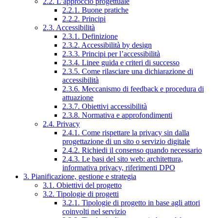
2.2. L’approccio progettuale
2.2.1. Buone pratiche
2.2.2. Principi
2.3. Accessibilità
2.3.1. Definizione
2.3.2. Accessibilità by design
2.3.3. Principi per l’accessibilità
2.3.4. Linee guida e criteri di successo
2.3.5. Come rilasciare una dichiarazione di
accessibilità
2.3.6. Meccanismo di feedback e procedura di
attuazione
2.3.7. Obiettivi accessibilità
2.3.8. Normativa e approfondimenti
2.4. Privacy
2.4.1. Come rispettare la privacy sin dalla
progettazione di un sito o servizio digitale
2.4.2. Richiedi il consenso quando necessario
2.4.3. Le basi del sito web: architettura,
informativa privacy, riferimenti DPO
3. Pianificazione, gestione e strategia
3.1. Obiettivi del progetto
3.2. Tipologie di progetti
3.2.1. Tipologie di progetto in base agli attori
coinvolti nel servizio