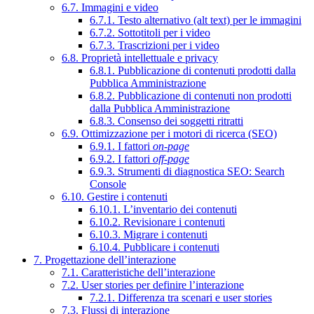
6.7. Immagini e video
6.7.1. Testo alternativo (alt text) per le immagini
6.7.2. Sottotitoli per i video
6.7.3. Trascrizioni per i video
6.8. Proprietà intellettuale e privacy
6.8.1. Pubblicazione di contenuti prodotti dalla
Pubblica Amministrazione
6.8.2. Pubblicazione di contenuti non prodotti
dalla Pubblica Amministrazione
6.8.3. Consenso dei soggetti ritratti
6.9. Ottimizzazione per i motori di ricerca (SEO)
6.9.1. I fattori
on-page
6.9.2. I fattori
off-page
6.9.3. Strumenti di diagnostica SEO: Search
Console
6.10. Gestire i contenuti
6.10.1. L’inventario dei contenuti
6.10.2. Revisionare i contenuti
6.10.3. Migrare i contenuti
6.10.4. Pubblicare i contenuti
7. Progettazione dell’interazione
7.1. Caratteristiche dell’interazione
7.2. User stories per definire l’interazione
7.2.1. Differenza tra scenari e user stories
7.3. Flussi di interazione