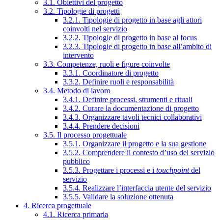
3.1. Obiettivi del progetto
3.2. Tipologie di progetti
3.2.1. Tipologie di progetto in base agli attori
coinvolti nel servizio
3.2.2. Tipologie di progetto in base al focus
3.2.3. Tipologie di progetto in base all’ambito di
intervento
3.3. Competenze, ruoli e figure coinvolte
3.3.1. Coordinatore di progetto
3.3.2. Definire ruoli e responsabilità
3.4. Metodo di lavoro
3.4.1. Definire processi, strumenti e rituali
3.4.2. Curare la documentazione di progetto
3.4.3. Organizzare tavoli tecnici collaborativi
3.4.4. Prendere decisioni
3.5. Il processo progettuale
3.5.1. Organizzare il progetto e la sua gestione
3.5.2. Comprendere il contesto d’uso del servizio
pubblico
3.5.3. Progettare i processi e i
touchpoint
del
servizio
3.5.4. Realizzare l’interfaccia utente del servizio
3.5.5. Validare la soluzione ottenuta
4. Ricerca progettuale
4.1. Ricerca primaria