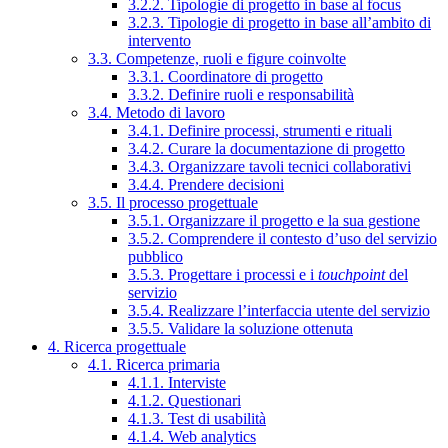
3.2.2. Tipologie di progetto in base al focus
3.2.3. Tipologie di progetto in base all’ambito di
intervento
3.3. Competenze, ruoli e figure coinvolte
3.3.1. Coordinatore di progetto
3.3.2. Definire ruoli e responsabilità
3.4. Metodo di lavoro
3.4.1. Definire processi, strumenti e rituali
3.4.2. Curare la documentazione di progetto
3.4.3. Organizzare tavoli tecnici collaborativi
3.4.4. Prendere decisioni
3.5. Il processo progettuale
3.5.1. Organizzare il progetto e la sua gestione
3.5.2. Comprendere il contesto d’uso del servizio
pubblico
3.5.3. Progettare i processi e i
touchpoint
del
servizio
3.5.4. Realizzare l’interfaccia utente del servizio
3.5.5. Validare la soluzione ottenuta
4. Ricerca progettuale
4.1. Ricerca primaria
4.1.1. Interviste
4.1.2. Questionari
4.1.3. Test di usabilità
4.1.4. Web analytics