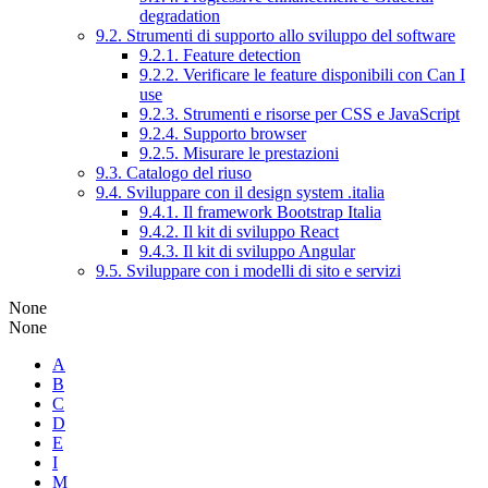
degradation
9.2. Strumenti di supporto allo sviluppo del software
9.2.1. Feature detection
9.2.2. Verificare le feature disponibili con Can I
use
9.2.3. Strumenti e risorse per CSS e JavaScript
9.2.4. Supporto browser
9.2.5. Misurare le prestazioni
9.3. Catalogo del riuso
9.4. Sviluppare con il design system .italia
9.4.1. Il framework Bootstrap Italia
9.4.2. Il kit di sviluppo React
9.4.3. Il kit di sviluppo Angular
9.5. Sviluppare con i modelli di sito e servizi
None
None
A
B
C
D
E
I
M