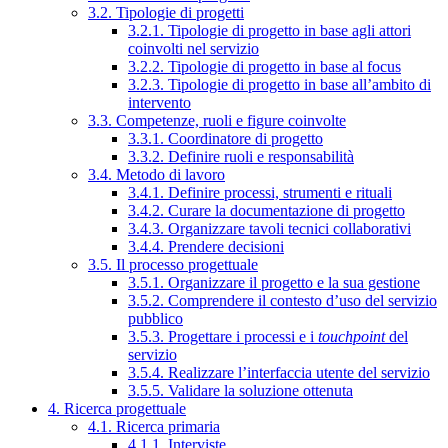
3.2. Tipologie di progetti
3.2.1. Tipologie di progetto in base agli attori
coinvolti nel servizio
3.2.2. Tipologie di progetto in base al focus
3.2.3. Tipologie di progetto in base all’ambito di
intervento
3.3. Competenze, ruoli e figure coinvolte
3.3.1. Coordinatore di progetto
3.3.2. Definire ruoli e responsabilità
3.4. Metodo di lavoro
3.4.1. Definire processi, strumenti e rituali
3.4.2. Curare la documentazione di progetto
3.4.3. Organizzare tavoli tecnici collaborativi
3.4.4. Prendere decisioni
3.5. Il processo progettuale
3.5.1. Organizzare il progetto e la sua gestione
3.5.2. Comprendere il contesto d’uso del servizio
pubblico
3.5.3. Progettare i processi e i
touchpoint
del
servizio
3.5.4. Realizzare l’interfaccia utente del servizio
3.5.5. Validare la soluzione ottenuta
4. Ricerca progettuale
4.1. Ricerca primaria
4.1.1. Interviste