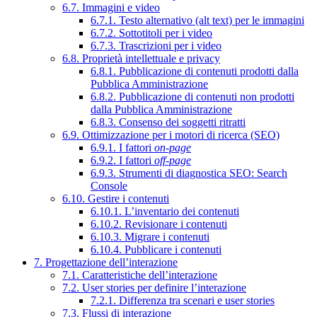
6.7. Immagini e video
6.7.1. Testo alternativo (alt text) per le immagini
6.7.2. Sottotitoli per i video
6.7.3. Trascrizioni per i video
6.8. Proprietà intellettuale e privacy
6.8.1. Pubblicazione di contenuti prodotti dalla
Pubblica Amministrazione
6.8.2. Pubblicazione di contenuti non prodotti
dalla Pubblica Amministrazione
6.8.3. Consenso dei soggetti ritratti
6.9. Ottimizzazione per i motori di ricerca (SEO)
6.9.1. I fattori
on-page
6.9.2. I fattori
off-page
6.9.3. Strumenti di diagnostica SEO: Search
Console
6.10. Gestire i contenuti
6.10.1. L’inventario dei contenuti
6.10.2. Revisionare i contenuti
6.10.3. Migrare i contenuti
6.10.4. Pubblicare i contenuti
7. Progettazione dell’interazione
7.1. Caratteristiche dell’interazione
7.2. User stories per definire l’interazione
7.2.1. Differenza tra scenari e user stories
7.3. Flussi di interazione