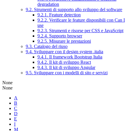
degradation
9.2. Strumenti di supporto allo sviluppo del software
9.2.1. Feature detection
9.2.2. Verificare le feature disponibili con Can I
use
9.2.3. Strumenti e risorse per CSS e JavaScript
9.2.4. Supporto browser
9.2.5. Misurare le prestazioni
9.3. Catalogo del riuso
9.4. Sviluppare con il design system .italia
9.4.1. Il framework Bootstrap Italia
9.4.2. Il kit di sviluppo React
9.4.3. Il kit di sviluppo Angular
9.5. Sviluppare con i modelli di sito e servizi
None
None
A
B
C
D
E
I
M