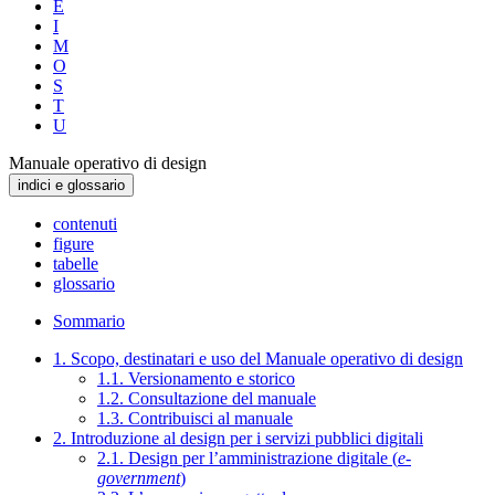
E
I
M
O
S
T
U
Manuale operativo di design
indici e glossario
contenuti
figure
tabelle
glossario
Sommario
1. Scopo, destinatari e uso del Manuale operativo di design
1.1. Versionamento e storico
1.2. Consultazione del manuale
1.3. Contribuisci al manuale
2. Introduzione al design per i servizi pubblici digitali
2.1. Design per l’amministrazione digitale (
e-
government
)