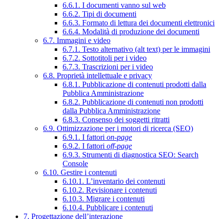
6.6.1. I documenti vanno sul web
6.6.2. Tipi di documenti
6.6.3. Formato di lettura dei documenti elettronici
6.6.4. Modalità di produzione dei documenti
6.7. Immagini e video
6.7.1. Testo alternativo (alt text) per le immagini
6.7.2. Sottotitoli per i video
6.7.3. Trascrizioni per i video
6.8. Proprietà intellettuale e privacy
6.8.1. Pubblicazione di contenuti prodotti dalla
Pubblica Amministrazione
6.8.2. Pubblicazione di contenuti non prodotti
dalla Pubblica Amministrazione
6.8.3. Consenso dei soggetti ritratti
6.9. Ottimizzazione per i motori di ricerca (SEO)
6.9.1. I fattori
on-page
6.9.2. I fattori
off-page
6.9.3. Strumenti di diagnostica SEO: Search
Console
6.10. Gestire i contenuti
6.10.1. L’inventario dei contenuti
6.10.2. Revisionare i contenuti
6.10.3. Migrare i contenuti
6.10.4. Pubblicare i contenuti
7. Progettazione dell’interazione