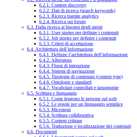
6.2.1. Content discovery
6.2.2. Dati di ricerca (search keywords)
6.2.3. Ricerca tramite analytics
6.2.4. Ricerca sui forum
6.3. Dalla ricerca ai bisogni degli utenti
6.3.1. User stories per definire i contenuti
6.3.2. Job stories per definire i contenuti
6.3.3. Criteri di accettazione
6.4. Architettura dell’informazione
6.4.1. Definire l’architettura dell’informazione
6.4.2. Alberatura
6.4.3. Flussi di interazione
6.4.4. Sistemi di navigazione
6.4.5. Tipologie di contenuto (content type)
6.4.6. Ontologie e standard
6.4.7. Vocabolari controllati e tassonomie
6.5. Scrittura e linguaggio
6.5.1. Come leggono le persone sul web
6.5.2. Le regole per un linguaggio semplice
6.5.3. Microtesti
6.5.4. Scrittura collaborativa
6.5.5. Content critique
6.5.6. Traduzione e localizzazione dei contenuti
6.6. Documenti