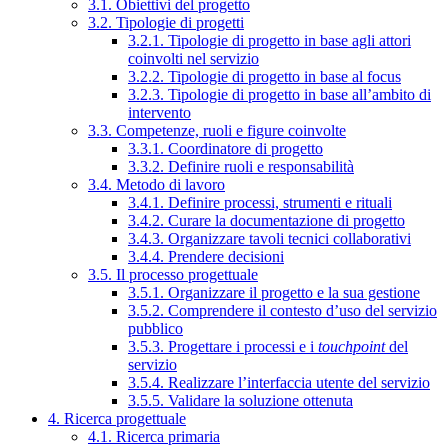
3.1. Obiettivi del progetto
3.2. Tipologie di progetti
3.2.1. Tipologie di progetto in base agli attori
coinvolti nel servizio
3.2.2. Tipologie di progetto in base al focus
3.2.3. Tipologie di progetto in base all’ambito di
intervento
3.3. Competenze, ruoli e figure coinvolte
3.3.1. Coordinatore di progetto
3.3.2. Definire ruoli e responsabilità
3.4. Metodo di lavoro
3.4.1. Definire processi, strumenti e rituali
3.4.2. Curare la documentazione di progetto
3.4.3. Organizzare tavoli tecnici collaborativi
3.4.4. Prendere decisioni
3.5. Il processo progettuale
3.5.1. Organizzare il progetto e la sua gestione
3.5.2. Comprendere il contesto d’uso del servizio
pubblico
3.5.3. Progettare i processi e i
touchpoint
del
servizio
3.5.4. Realizzare l’interfaccia utente del servizio
3.5.5. Validare la soluzione ottenuta
4. Ricerca progettuale
4.1. Ricerca primaria