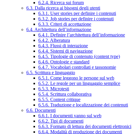
6.2.4. Ricerca sui forum
6.3. Dalla ricerca ai bisogni degli utenti
6.3.1. User stories per definire i contenuti
6.3.2. Job stories per definire i contenuti
6.3.3. Criteri di accettazione
6.4. Architettura dell’informazione
6.4.1. Definire l’architettura dell’informazione
6.4.2. Alberatura
6.4.3. Flussi di interazione
6.4.4. Sistemi di navigazione
6.4.5. Tipologie di contenuto (content type)
6.4.6. Ontologie e standard
6.4.7. Vocabolari controllati e tassonomie
6.5. Scrittura e linguaggio
6.5.1. Come leggono le persone sul web
6.5.2. Le regole per un linguaggio semplice
6.5.3. Microtesti
6.5.4. Scrittura collaborativa
6.5.5. Content critique
6.5.6. Traduzione e localizzazione dei contenuti
6.6. Documenti
6.6.1. I documenti vanno sul web
6.6.2. Tipi di documenti
6.6.3. Formato di lettura dei documenti elettronici
6.6.4. Modalità di produzione dei documenti