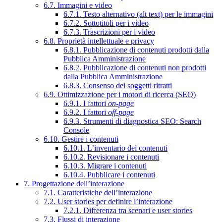
6.7. Immagini e video
6.7.1. Testo alternativo (alt text) per le immagini
6.7.2. Sottotitoli per i video
6.7.3. Trascrizioni per i video
6.8. Proprietà intellettuale e privacy
6.8.1. Pubblicazione di contenuti prodotti dalla
Pubblica Amministrazione
6.8.2. Pubblicazione di contenuti non prodotti
dalla Pubblica Amministrazione
6.8.3. Consenso dei soggetti ritratti
6.9. Ottimizzazione per i motori di ricerca (SEO)
6.9.1. I fattori
on-page
6.9.2. I fattori
off-page
6.9.3. Strumenti di diagnostica SEO: Search
Console
6.10. Gestire i contenuti
6.10.1. L’inventario dei contenuti
6.10.2. Revisionare i contenuti
6.10.3. Migrare i contenuti
6.10.4. Pubblicare i contenuti
7. Progettazione dell’interazione
7.1. Caratteristiche dell’interazione
7.2. User stories per definire l’interazione
7.2.1. Differenza tra scenari e user stories
7.3. Flussi di interazione