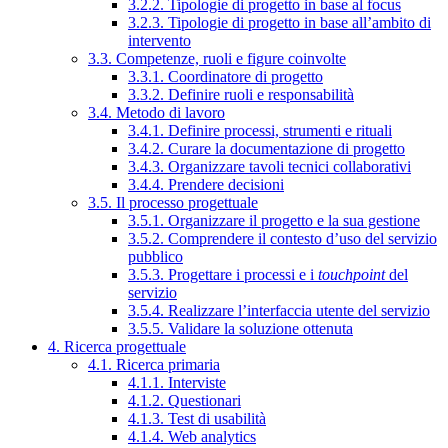
3.2.2. Tipologie di progetto in base al focus
3.2.3. Tipologie di progetto in base all’ambito di
intervento
3.3. Competenze, ruoli e figure coinvolte
3.3.1. Coordinatore di progetto
3.3.2. Definire ruoli e responsabilità
3.4. Metodo di lavoro
3.4.1. Definire processi, strumenti e rituali
3.4.2. Curare la documentazione di progetto
3.4.3. Organizzare tavoli tecnici collaborativi
3.4.4. Prendere decisioni
3.5. Il processo progettuale
3.5.1. Organizzare il progetto e la sua gestione
3.5.2. Comprendere il contesto d’uso del servizio
pubblico
3.5.3. Progettare i processi e i
touchpoint
del
servizio
3.5.4. Realizzare l’interfaccia utente del servizio
3.5.5. Validare la soluzione ottenuta
4. Ricerca progettuale
4.1. Ricerca primaria
4.1.1. Interviste
4.1.2. Questionari
4.1.3. Test di usabilità
4.1.4. Web analytics