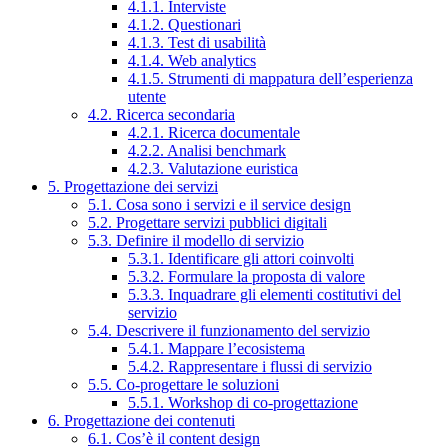
4.1.1. Interviste
4.1.2. Questionari
4.1.3. Test di usabilità
4.1.4. Web analytics
4.1.5. Strumenti di mappatura dell’esperienza
utente
4.2. Ricerca secondaria
4.2.1. Ricerca documentale
4.2.2. Analisi benchmark
4.2.3. Valutazione euristica
5. Progettazione dei servizi
5.1. Cosa sono i servizi e il service design
5.2. Progettare servizi pubblici digitali
5.3. Definire il modello di servizio
5.3.1. Identificare gli attori coinvolti
5.3.2. Formulare la proposta di valore
5.3.3. Inquadrare gli elementi costitutivi del
servizio
5.4. Descrivere il funzionamento del servizio
5.4.1. Mappare l’ecosistema
5.4.2. Rappresentare i flussi di servizio
5.5. Co-progettare le soluzioni
5.5.1. Workshop di co-progettazione
6. Progettazione dei contenuti
6.1. Cos’è il content design