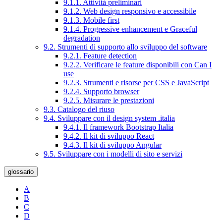
9.1.1. Attività preliminari
9.1.2. Web design responsivo e accessibile
9.1.3. Mobile first
9.1.4. Progressive enhancement e Graceful
degradation
9.2. Strumenti di supporto allo sviluppo del software
9.2.1. Feature detection
9.2.2. Verificare le feature disponibili con Can I
use
9.2.3. Strumenti e risorse per CSS e JavaScript
9.2.4. Supporto browser
9.2.5. Misurare le prestazioni
9.3. Catalogo del riuso
9.4. Sviluppare con il design system .italia
9.4.1. Il framework Bootstrap Italia
9.4.2. Il kit di sviluppo React
9.4.3. Il kit di sviluppo Angular
9.5. Sviluppare con i modelli di sito e servizi
glossario
A
B
C
D