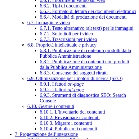
6.6.1. I documenti vanno sul web
6.6.2. Tipi di documenti
6.6.3. Formato di lettura dei documenti elettronici
6.6.4. Modalità di produzione dei documenti
6.7. Immagini e video
6.7.1. Testo alternativo (alt text) per le immagini
6.7.2. Sottotitoli per i video
6.7.3. Trascrizioni per i video
6.8. Proprietà intellettuale e privacy
6.8.1. Pubblicazione di contenuti prodotti dalla
Pubblica Amministrazione
6.8.2. Pubblicazione di contenuti non prodotti
dalla Pubblica Amministrazione
6.8.3. Consenso dei soggetti ritratti
6.9. Ottimizzazione per i motori di ricerca (SEO)
6.9.1. I fattori
on-page
6.9.2. I fattori
off-page
6.9.3. Strumenti di diagnostica SEO: Search
Console
6.10. Gestire i contenuti
6.10.1. L’inventario dei contenuti
6.10.2. Revisionare i contenuti
6.10.3. Migrare i contenuti
6.10.4. Pubblicare i contenuti
7. Progettazione dell’interazione