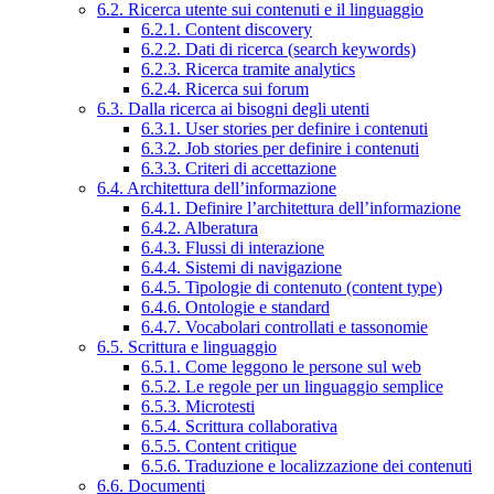
6.2. Ricerca utente sui contenuti e il linguaggio
6.2.1. Content discovery
6.2.2. Dati di ricerca (search keywords)
6.2.3. Ricerca tramite analytics
6.2.4. Ricerca sui forum
6.3. Dalla ricerca ai bisogni degli utenti
6.3.1. User stories per definire i contenuti
6.3.2. Job stories per definire i contenuti
6.3.3. Criteri di accettazione
6.4. Architettura dell’informazione
6.4.1. Definire l’architettura dell’informazione
6.4.2. Alberatura
6.4.3. Flussi di interazione
6.4.4. Sistemi di navigazione
6.4.5. Tipologie di contenuto (content type)
6.4.6. Ontologie e standard
6.4.7. Vocabolari controllati e tassonomie
6.5. Scrittura e linguaggio
6.5.1. Come leggono le persone sul web
6.5.2. Le regole per un linguaggio semplice
6.5.3. Microtesti
6.5.4. Scrittura collaborativa
6.5.5. Content critique
6.5.6. Traduzione e localizzazione dei contenuti
6.6. Documenti