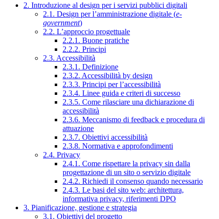
2. Introduzione al design per i servizi pubblici digitali
2.1. Design per l’amministrazione digitale (
e-
government
)
2.2. L’approccio progettuale
2.2.1. Buone pratiche
2.2.2. Principi
2.3. Accessibilità
2.3.1. Definizione
2.3.2. Accessibilità by design
2.3.3. Principi per l’accessibilità
2.3.4. Linee guida e criteri di successo
2.3.5. Come rilasciare una dichiarazione di
accessibilità
2.3.6. Meccanismo di feedback e procedura di
attuazione
2.3.7. Obiettivi accessibilità
2.3.8. Normativa e approfondimenti
2.4. Privacy
2.4.1. Come rispettare la privacy sin dalla
progettazione di un sito o servizio digitale
2.4.2. Richiedi il consenso quando necessario
2.4.3. Le basi del sito web: architettura,
informativa privacy, riferimenti DPO
3. Pianificazione, gestione e strategia
3.1. Obiettivi del progetto