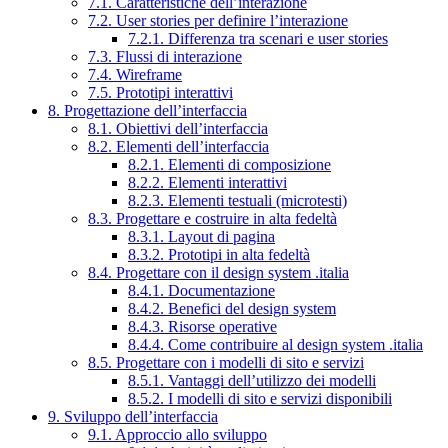
7.1. Caratteristiche dell’interazione
7.2. User stories per definire l’interazione
7.2.1. Differenza tra scenari e user stories
7.3. Flussi di interazione
7.4. Wireframe
7.5. Prototipi interattivi
8. Progettazione dell’interfaccia
8.1. Obiettivi dell’interfaccia
8.2. Elementi dell’interfaccia
8.2.1. Elementi di composizione
8.2.2. Elementi interattivi
8.2.3. Elementi testuali (microtesti)
8.3. Progettare e costruire in alta fedeltà
8.3.1. Layout di pagina
8.3.2. Prototipi in alta fedeltà
8.4. Progettare con il design system .italia
8.4.1. Documentazione
8.4.2. Benefici del design system
8.4.3. Risorse operative
8.4.4. Come contribuire al design system .italia
8.5. Progettare con i modelli di sito e servizi
8.5.1. Vantaggi dell’utilizzo dei modelli
8.5.2. I modelli di sito e servizi disponibili
9. Sviluppo dell’interfaccia
9.1. Approccio allo sviluppo