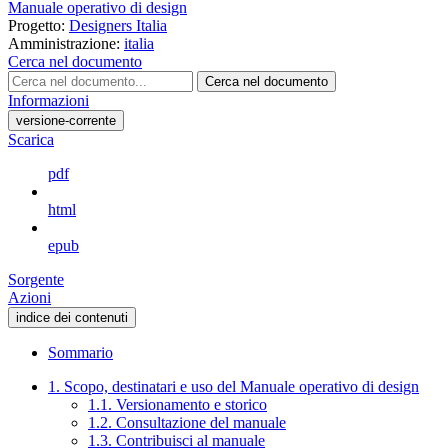
Manuale operativo di design
Progetto:
Designers Italia
Amministrazione:
italia
Cerca nel documento
Cerca nel documento
Informazioni
versione-corrente
Scarica
pdf
html
epub
Sorgente
Azioni
indice dei contenuti
Sommario
1. Scopo, destinatari e uso del Manuale operativo di design
1.1. Versionamento e storico
1.2. Consultazione del manuale
1.3. Contribuisci al manuale