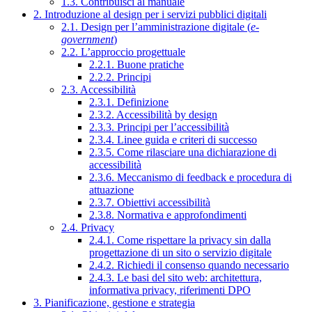
1.3. Contribuisci al manuale
2. Introduzione al design per i servizi pubblici digitali
2.1. Design per l’amministrazione digitale (
e-
government
)
2.2. L’approccio progettuale
2.2.1. Buone pratiche
2.2.2. Principi
2.3. Accessibilità
2.3.1. Definizione
2.3.2. Accessibilità by design
2.3.3. Principi per l’accessibilità
2.3.4. Linee guida e criteri di successo
2.3.5. Come rilasciare una dichiarazione di
accessibilità
2.3.6. Meccanismo di feedback e procedura di
attuazione
2.3.7. Obiettivi accessibilità
2.3.8. Normativa e approfondimenti
2.4. Privacy
2.4.1. Come rispettare la privacy sin dalla
progettazione di un sito o servizio digitale
2.4.2. Richiedi il consenso quando necessario
2.4.3. Le basi del sito web: architettura,
informativa privacy, riferimenti DPO
3. Pianificazione, gestione e strategia