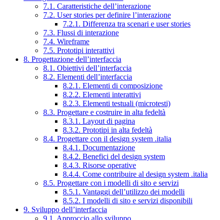
7.1. Caratteristiche dell’interazione
7.2. User stories per definire l’interazione
7.2.1. Differenza tra scenari e user stories
7.3. Flussi di interazione
7.4. Wireframe
7.5. Prototipi interattivi
8. Progettazione dell’interfaccia
8.1. Obiettivi dell’interfaccia
8.2. Elementi dell’interfaccia
8.2.1. Elementi di composizione
8.2.2. Elementi interattivi
8.2.3. Elementi testuali (microtesti)
8.3. Progettare e costruire in alta fedeltà
8.3.1. Layout di pagina
8.3.2. Prototipi in alta fedeltà
8.4. Progettare con il design system .italia
8.4.1. Documentazione
8.4.2. Benefici del design system
8.4.3. Risorse operative
8.4.4. Come contribuire al design system .italia
8.5. Progettare con i modelli di sito e servizi
8.5.1. Vantaggi dell’utilizzo dei modelli
8.5.2. I modelli di sito e servizi disponibili
9. Sviluppo dell’interfaccia
9.1. Approccio allo sviluppo