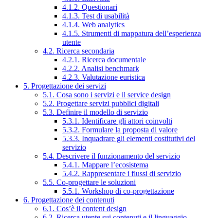
4.1.2. Questionari
4.1.3. Test di usabilità
4.1.4. Web analytics
4.1.5. Strumenti di mappatura dell’esperienza
utente
4.2. Ricerca secondaria
4.2.1. Ricerca documentale
4.2.2. Analisi benchmark
4.2.3. Valutazione euristica
5. Progettazione dei servizi
5.1. Cosa sono i servizi e il service design
5.2. Progettare servizi pubblici digitali
5.3. Definire il modello di servizio
5.3.1. Identificare gli attori coinvolti
5.3.2. Formulare la proposta di valore
5.3.3. Inquadrare gli elementi costitutivi del
servizio
5.4. Descrivere il funzionamento del servizio
5.4.1. Mappare l’ecosistema
5.4.2. Rappresentare i flussi di servizio
5.5. Co-progettare le soluzioni
5.5.1. Workshop di co-progettazione
6. Progettazione dei contenuti
6.1. Cos’è il content design
6.2. Ricerca utente sui contenuti e il linguaggio