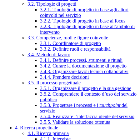
3.2. Tipologie di progetti
3.2.1. Tipologie di progetto in base agli attori
coinvolti nel servizio
3.2.2. Tipologie di progetto in base al focus
3.2.3. Tipologie di progetto in base all’ambito di
intervento
3.3. Competenze, ruoli e figure coinvolte
3.3.1. Coordinatore di progetto
3.3.2. Definire ruoli e responsabilità
3.4. Metodo di lavoro
3.4.1. Definire processi, strumenti e rituali
3.4.2. Curare la documentazione di progetto
3.4.3. Organizzare tavoli tecnici collaborativi
3.4.4. Prendere decisioni
3.5. Il processo progettuale
3.5.1. Organizzare il progetto e la sua gestione
3.5.2. Comprendere il contesto d’uso del servizio
pubblico
3.5.3. Progettare i processi e i
touchpoint
del
servizio
3.5.4. Realizzare l’interfaccia utente del servizio
3.5.5. Validare la soluzione ottenuta
4. Ricerca progettuale
4.1. Ricerca primaria
4.1.1. Interviste