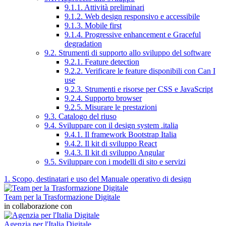
9.1.1. Attività preliminari
9.1.2. Web design responsivo e accessibile
9.1.3. Mobile first
9.1.4. Progressive enhancement e Graceful
degradation
9.2. Strumenti di supporto allo sviluppo del software
9.2.1. Feature detection
9.2.2. Verificare le feature disponibili con Can I
use
9.2.3. Strumenti e risorse per CSS e JavaScript
9.2.4. Supporto browser
9.2.5. Misurare le prestazioni
9.3. Catalogo del riuso
9.4. Sviluppare con il design system .italia
9.4.1. Il framework Bootstrap Italia
9.4.2. Il kit di sviluppo React
9.4.3. Il kit di sviluppo Angular
9.5. Sviluppare con i modelli di sito e servizi
1. Scopo, destinatari e uso del Manuale operativo di design
Team per la Trasformazione Digitale
in collaborazione con
Agenzia per l'Italia Digitale