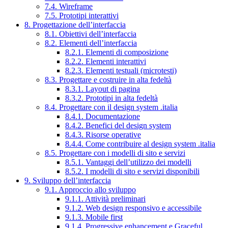
7.4. Wireframe
7.5. Prototipi interattivi
8. Progettazione dell’interfaccia
8.1. Obiettivi dell’interfaccia
8.2. Elementi dell’interfaccia
8.2.1. Elementi di composizione
8.2.2. Elementi interattivi
8.2.3. Elementi testuali (microtesti)
8.3. Progettare e costruire in alta fedeltà
8.3.1. Layout di pagina
8.3.2. Prototipi in alta fedeltà
8.4. Progettare con il design system .italia
8.4.1. Documentazione
8.4.2. Benefici del design system
8.4.3. Risorse operative
8.4.4. Come contribuire al design system .italia
8.5. Progettare con i modelli di sito e servizi
8.5.1. Vantaggi dell’utilizzo dei modelli
8.5.2. I modelli di sito e servizi disponibili
9. Sviluppo dell’interfaccia
9.1. Approccio allo sviluppo
9.1.1. Attività preliminari
9.1.2. Web design responsivo e accessibile
9.1.3. Mobile first
9.1.4. Progressive enhancement e Graceful