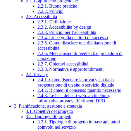
2.2. L’approccio progettuale
2.2.1. Buone pratiche
2.2.2. Principi
2.3. Accessibilità
2.3.1. Definizione
2.3.2. Accessibilità by design
2.3.3. Principi per l’accessibilità
2.3.4. Linee guida e criteri di successo
2.3.5. Come rilasciare una dichiarazione di
accessibilità
2.3.6. Meccanismo di feedback e procedura di
attuazione
2.3.7. Obiettivi accessibilità
2.3.8. Normativa e approfondimenti
2.4. Privacy
2.4.1. Come rispettare la privacy sin dalla
progettazione di un sito o servizio digitale
2.4.2. Richiedi il consenso quando necessario
2.4.3. Le basi del sito web: architettura,
informativa privacy, riferimenti DPO
3. Pianificazione, gestione e strategia
3.1. Obiettivi del progetto
3.2. Tipologie di progetti
3.2.1. Tipologie di progetto in base agli attori
coinvolti nel servizio