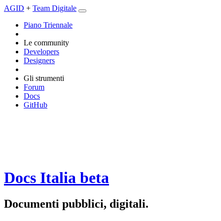
AGID
+
Team Digitale
Piano Triennale
Le community
Developers
Designers
Gli strumenti
Forum
Docs
GitHub
Docs Italia
beta
Documenti pubblici, digitali.