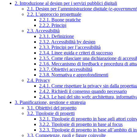
2. Introduzione al design per i servizi pubblici digitali
2.1. Design per l’amministrazione digitale (
e-government
2.2. L’approccio progettuale
2.2.1. Buone pratiche
2.2.2. Principi
2.3. Accessibilità
2.3.1. Definizione
2.3.2. Accessibilità by design
2.3.3. Principi per l’accessibilità
2.3.4. Linee guida e criteri di successo
2.3.5. Come rilasciare una dichiarazione di accessib
2.3.6. Meccanismo di feedback e procedura di attu
2.3.7. Obiettivi accessibilità
2.3.8. Normativa e approfondimenti
2.4. Privacy
2.4.1. Come rispettare la privacy sin dalla progettaz
2.4.2. Richiedi il consenso quando necessario
2.4.3. Le basi del sito web: architettura, informati
3. Pianificazione, gestione e strategia
3.1. Obiettivi del progetto
3.2. Tipologie di progetti
3.2.1. Tipologie di progetto in base agli attori coinv
3.2.2. Tipologie di progetto in base al focus
3.2.3. Tipologie di progetto in base all’ambito di i
3.3. Competenze, ruoli e figure coinvolte