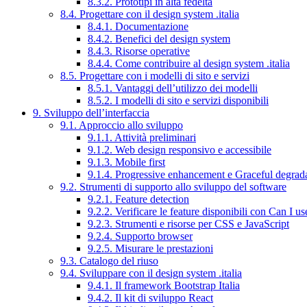
8.3.2. Prototipi in alta fedeltà
8.4. Progettare con il design system .italia
8.4.1. Documentazione
8.4.2. Benefici del design system
8.4.3. Risorse operative
8.4.4. Come contribuire al design system .italia
8.5. Progettare con i modelli di sito e servizi
8.5.1. Vantaggi dell’utilizzo dei modelli
8.5.2. I modelli di sito e servizi disponibili
9. Sviluppo dell’interfaccia
9.1. Approccio allo sviluppo
9.1.1. Attività preliminari
9.1.2. Web design responsivo e accessibile
9.1.3. Mobile first
9.1.4. Progressive enhancement e Graceful degrad
9.2. Strumenti di supporto allo sviluppo del software
9.2.1. Feature detection
9.2.2. Verificare le feature disponibili con Can I us
9.2.3. Strumenti e risorse per CSS e JavaScript
9.2.4. Supporto browser
9.2.5. Misurare le prestazioni
9.3. Catalogo del riuso
9.4. Sviluppare con il design system .italia
9.4.1. Il framework Bootstrap Italia
9.4.2. Il kit di sviluppo React