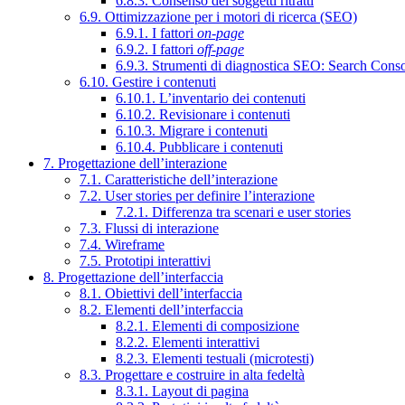
6.8.3. Consenso dei soggetti ritratti
6.9. Ottimizzazione per i motori di ricerca (SEO)
6.9.1. I fattori
on-page
6.9.2. I fattori
off-page
6.9.3. Strumenti di diagnostica SEO: Search Cons
6.10. Gestire i contenuti
6.10.1. L’inventario dei contenuti
6.10.2. Revisionare i contenuti
6.10.3. Migrare i contenuti
6.10.4. Pubblicare i contenuti
7. Progettazione dell’interazione
7.1. Caratteristiche dell’interazione
7.2. User stories per definire l’interazione
7.2.1. Differenza tra scenari e user stories
7.3. Flussi di interazione
7.4. Wireframe
7.5. Prototipi interattivi
8. Progettazione dell’interfaccia
8.1. Obiettivi dell’interfaccia
8.2. Elementi dell’interfaccia
8.2.1. Elementi di composizione
8.2.2. Elementi interattivi
8.2.3. Elementi testuali (microtesti)
8.3. Progettare e costruire in alta fedeltà
8.3.1. Layout di pagina