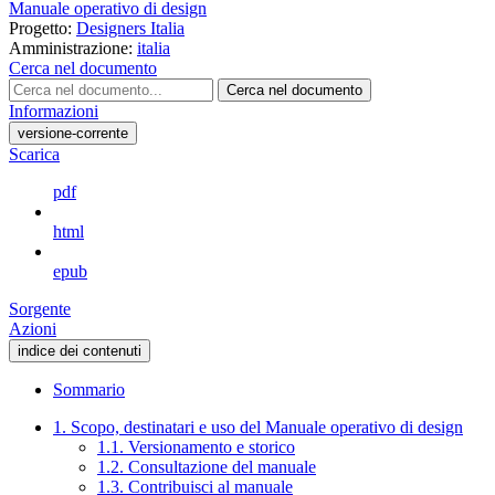
Manuale operativo di design
Progetto:
Designers Italia
Amministrazione:
italia
Cerca nel documento
Cerca nel documento
Informazioni
versione-corrente
Scarica
pdf
html
epub
Sorgente
Azioni
indice dei contenuti
Sommario
1. Scopo, destinatari e uso del Manuale operativo di design
1.1. Versionamento e storico
1.2. Consultazione del manuale
1.3. Contribuisci al manuale