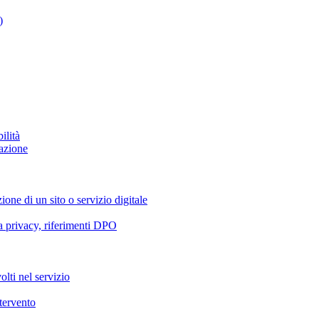
)
ilità
azione
ione di un sito o servizio digitale
va privacy, riferimenti DPO
olti nel servizio
ntervento