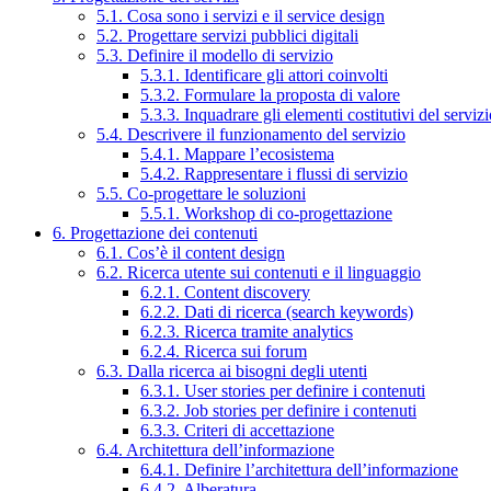
5.1. Cosa sono i servizi e il service design
5.2. Progettare servizi pubblici digitali
5.3. Definire il modello di servizio
5.3.1. Identificare gli attori coinvolti
5.3.2. Formulare la proposta di valore
5.3.3. Inquadrare gli elementi costitutivi del serviz
5.4. Descrivere il funzionamento del servizio
5.4.1. Mappare l’ecosistema
5.4.2. Rappresentare i flussi di servizio
5.5. Co-progettare le soluzioni
5.5.1. Workshop di co-progettazione
6. Progettazione dei contenuti
6.1. Cos’è il content design
6.2. Ricerca utente sui contenuti e il linguaggio
6.2.1. Content discovery
6.2.2. Dati di ricerca (search keywords)
6.2.3. Ricerca tramite analytics
6.2.4. Ricerca sui forum
6.3. Dalla ricerca ai bisogni degli utenti
6.3.1. User stories per definire i contenuti
6.3.2. Job stories per definire i contenuti
6.3.3. Criteri di accettazione
6.4. Architettura dell’informazione
6.4.1. Definire l’architettura dell’informazione
6.4.2. Alberatura