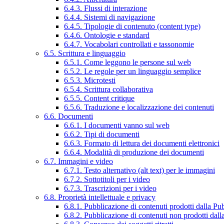
6.4.3. Flussi di interazione
6.4.4. Sistemi di navigazione
6.4.5. Tipologie di contenuto (content type)
6.4.6. Ontologie e standard
6.4.7. Vocabolari controllati e tassonomie
6.5. Scrittura e linguaggio
6.5.1. Come leggono le persone sul web
6.5.2. Le regole per un linguaggio semplice
6.5.3. Microtesti
6.5.4. Scrittura collaborativa
6.5.5. Content critique
6.5.6. Traduzione e localizzazione dei contenuti
6.6. Documenti
6.6.1. I documenti vanno sul web
6.6.2. Tipi di documenti
6.6.3. Formato di lettura dei documenti elettronici
6.6.4. Modalità di produzione dei documenti
6.7. Immagini e video
6.7.1. Testo alternativo (alt text) per le immagini
6.7.2. Sottotitoli per i video
6.7.3. Trascrizioni per i video
6.8. Proprietà intellettuale e privacy
6.8.1. Pubblicazione di contenuti prodotti dalla P
6.8.2. Pubblicazione di contenuti non prodotti dal