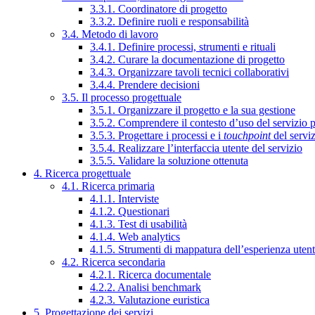
3.3.1. Coordinatore di progetto
3.3.2. Definire ruoli e responsabilità
3.4. Metodo di lavoro
3.4.1. Definire processi, strumenti e rituali
3.4.2. Curare la documentazione di progetto
3.4.3. Organizzare tavoli tecnici collaborativi
3.4.4. Prendere decisioni
3.5. Il processo progettuale
3.5.1. Organizzare il progetto e la sua gestione
3.5.2. Comprendere il contesto d’uso del servizio 
3.5.3. Progettare i processi e i
touchpoint
del servi
3.5.4. Realizzare l’interfaccia utente del servizio
3.5.5. Validare la soluzione ottenuta
4. Ricerca progettuale
4.1. Ricerca primaria
4.1.1. Interviste
4.1.2. Questionari
4.1.3. Test di usabilità
4.1.4. Web analytics
4.1.5. Strumenti di mappatura dell’esperienza uten
4.2. Ricerca secondaria
4.2.1. Ricerca documentale
4.2.2. Analisi benchmark
4.2.3. Valutazione euristica
5. Progettazione dei servizi