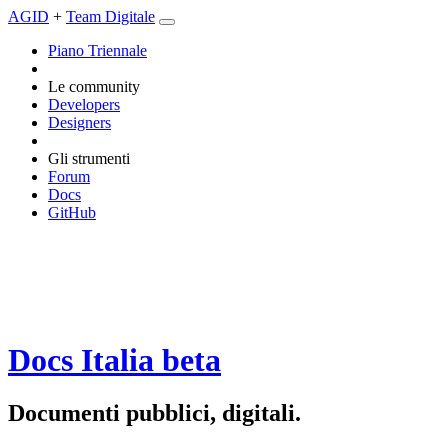
AGID
+
Team Digitale
Piano Triennale
Le community
Developers
Designers
Gli strumenti
Forum
Docs
GitHub
Docs Italia
beta
Documenti pubblici, digitali.