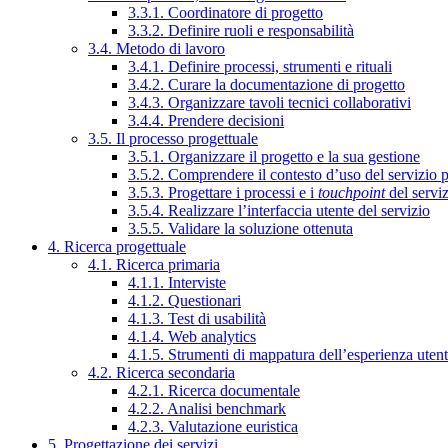
3.3.1. Coordinatore di progetto
3.3.2. Definire ruoli e responsabilità
3.4. Metodo di lavoro
3.4.1. Definire processi, strumenti e rituali
3.4.2. Curare la documentazione di progetto
3.4.3. Organizzare tavoli tecnici collaborativi
3.4.4. Prendere decisioni
3.5. Il processo progettuale
3.5.1. Organizzare il progetto e la sua gestione
3.5.2. Comprendere il contesto d’uso del servizio 
3.5.3. Progettare i processi e i
touchpoint
del servi
3.5.4. Realizzare l’interfaccia utente del servizio
3.5.5. Validare la soluzione ottenuta
4. Ricerca progettuale
4.1. Ricerca primaria
4.1.1. Interviste
4.1.2. Questionari
4.1.3. Test di usabilità
4.1.4. Web analytics
4.1.5. Strumenti di mappatura dell’esperienza uten
4.2. Ricerca secondaria
4.2.1. Ricerca documentale
4.2.2. Analisi benchmark
4.2.3. Valutazione euristica
5. Progettazione dei servizi