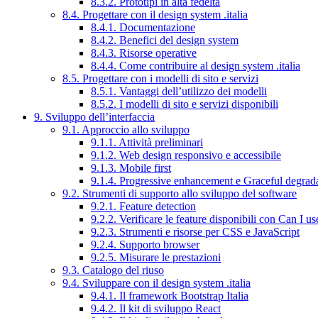
8.3.2. Prototipi in alta fedeltà
8.4. Progettare con il design system .italia
8.4.1. Documentazione
8.4.2. Benefici del design system
8.4.3. Risorse operative
8.4.4. Come contribuire al design system .italia
8.5. Progettare con i modelli di sito e servizi
8.5.1. Vantaggi dell’utilizzo dei modelli
8.5.2. I modelli di sito e servizi disponibili
9. Sviluppo dell’interfaccia
9.1. Approccio allo sviluppo
9.1.1. Attività preliminari
9.1.2. Web design responsivo e accessibile
9.1.3. Mobile first
9.1.4. Progressive enhancement e Graceful degrad
9.2. Strumenti di supporto allo sviluppo del software
9.2.1. Feature detection
9.2.2. Verificare le feature disponibili con Can I us
9.2.3. Strumenti e risorse per CSS e JavaScript
9.2.4. Supporto browser
9.2.5. Misurare le prestazioni
9.3. Catalogo del riuso
9.4. Sviluppare con il design system .italia
9.4.1. Il framework Bootstrap Italia
9.4.2. Il kit di sviluppo React