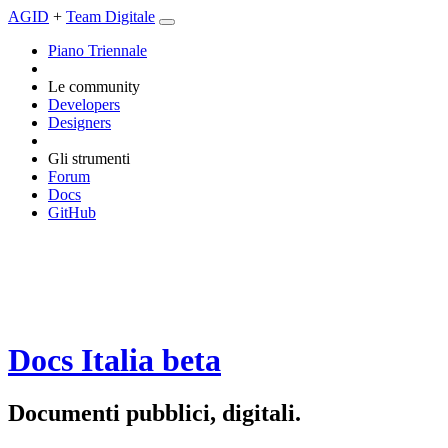
AGID
+
Team Digitale
Piano Triennale
Le community
Developers
Designers
Gli strumenti
Forum
Docs
GitHub
Docs Italia
beta
Documenti pubblici, digitali.