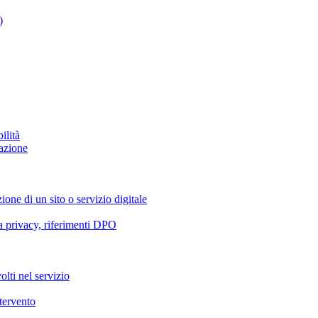
)
ilità
azione
ione di un sito o servizio digitale
va privacy, riferimenti DPO
olti nel servizio
ntervento