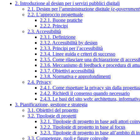
2. Introduzione al design per i servizi pubblici digitali
2.1. Design per l’amministrazione digitale (
e-government
2.2. L’approccio progettuale
2.2.1. Buone pratiche
2.2.2. Principi
2.3. Accessibilità
2.3.1. Definizione
2.3.2. Accessibilità by design
2.3.3. Principi per l’accessibilità
2.3.4. Linee guida e criteri di successo
2.3.5. Come rilasciare una dichiarazione di accessib
2.3.6. Meccanismo di feedback e procedura di attu
2.3.7. Obiettivi accessibilità
2.3.8. Normativa e approfondimenti
2.4. Privacy
2.4.1. Come rispettare la privacy sin dalla progettaz
2.4.2. Richiedi il consenso quando necessario
2.4.3. Le basi del sito web: architettura, informati
3. Pianificazione, gestione e strategia
3.1. Obiettivi del progetto
3.2. Tipologie di progetti
3.2.1. Tipologie di progetto in base agli attori coinv
3.2.2. Tipologie di progetto in base al focus
3.2.3. Tipologie di progetto in base all’ambito di i
3.3. Competenze, ruoli e figure coinvolte