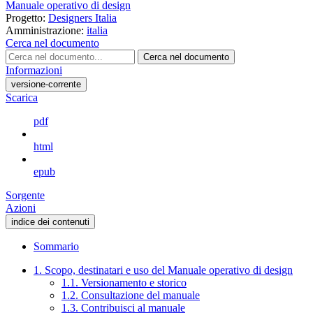
Manuale operativo di design
Progetto:
Designers Italia
Amministrazione:
italia
Cerca nel documento
Cerca nel documento
Informazioni
versione-corrente
Scarica
pdf
html
epub
Sorgente
Azioni
indice dei contenuti
Sommario
1. Scopo, destinatari e uso del Manuale operativo di design
1.1. Versionamento e storico
1.2. Consultazione del manuale
1.3. Contribuisci al manuale