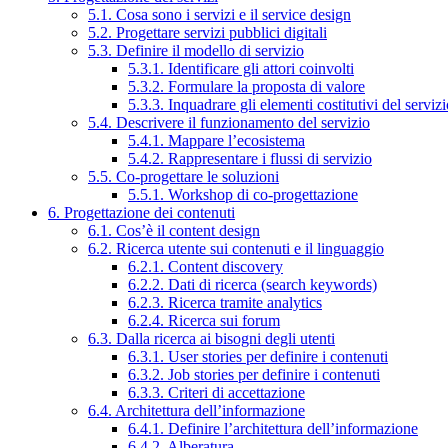
5.1. Cosa sono i servizi e il service design
5.2. Progettare servizi pubblici digitali
5.3. Definire il modello di servizio
5.3.1. Identificare gli attori coinvolti
5.3.2. Formulare la proposta di valore
5.3.3. Inquadrare gli elementi costitutivi del serviz
5.4. Descrivere il funzionamento del servizio
5.4.1. Mappare l’ecosistema
5.4.2. Rappresentare i flussi di servizio
5.5. Co-progettare le soluzioni
5.5.1. Workshop di co-progettazione
6. Progettazione dei contenuti
6.1. Cos’è il content design
6.2. Ricerca utente sui contenuti e il linguaggio
6.2.1. Content discovery
6.2.2. Dati di ricerca (search keywords)
6.2.3. Ricerca tramite analytics
6.2.4. Ricerca sui forum
6.3. Dalla ricerca ai bisogni degli utenti
6.3.1. User stories per definire i contenuti
6.3.2. Job stories per definire i contenuti
6.3.3. Criteri di accettazione
6.4. Architettura dell’informazione
6.4.1. Definire l’architettura dell’informazione
6.4.2. Alberatura