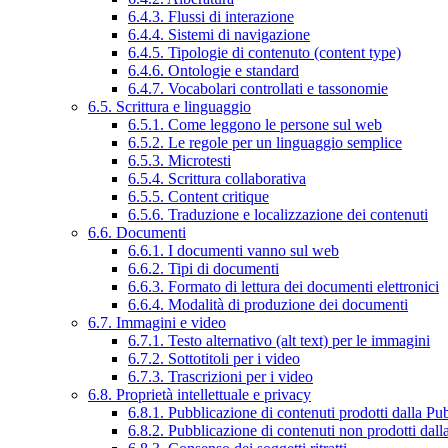
6.4.3. Flussi di interazione
6.4.4. Sistemi di navigazione
6.4.5. Tipologie di contenuto (content type)
6.4.6. Ontologie e standard
6.4.7. Vocabolari controllati e tassonomie
6.5. Scrittura e linguaggio
6.5.1. Come leggono le persone sul web
6.5.2. Le regole per un linguaggio semplice
6.5.3. Microtesti
6.5.4. Scrittura collaborativa
6.5.5. Content critique
6.5.6. Traduzione e localizzazione dei contenuti
6.6. Documenti
6.6.1. I documenti vanno sul web
6.6.2. Tipi di documenti
6.6.3. Formato di lettura dei documenti elettronici
6.6.4. Modalità di produzione dei documenti
6.7. Immagini e video
6.7.1. Testo alternativo (alt text) per le immagini
6.7.2. Sottotitoli per i video
6.7.3. Trascrizioni per i video
6.8. Proprietà intellettuale e privacy
6.8.1. Pubblicazione di contenuti prodotti dalla P
6.8.2. Pubblicazione di contenuti non prodotti dal