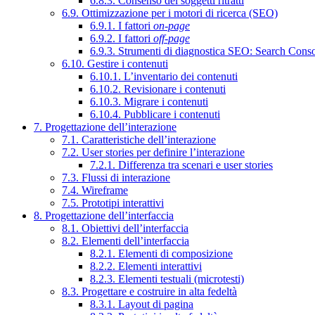
6.8.3. Consenso dei soggetti ritratti
6.9. Ottimizzazione per i motori di ricerca (SEO)
6.9.1. I fattori
on-page
6.9.2. I fattori
off-page
6.9.3. Strumenti di diagnostica SEO: Search Cons
6.10. Gestire i contenuti
6.10.1. L’inventario dei contenuti
6.10.2. Revisionare i contenuti
6.10.3. Migrare i contenuti
6.10.4. Pubblicare i contenuti
7. Progettazione dell’interazione
7.1. Caratteristiche dell’interazione
7.2. User stories per definire l’interazione
7.2.1. Differenza tra scenari e user stories
7.3. Flussi di interazione
7.4. Wireframe
7.5. Prototipi interattivi
8. Progettazione dell’interfaccia
8.1. Obiettivi dell’interfaccia
8.2. Elementi dell’interfaccia
8.2.1. Elementi di composizione
8.2.2. Elementi interattivi
8.2.3. Elementi testuali (microtesti)
8.3. Progettare e costruire in alta fedeltà
8.3.1. Layout di pagina