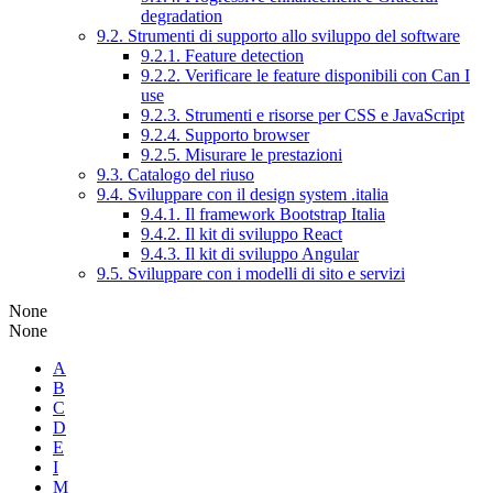
degradation
9.2. Strumenti di supporto allo sviluppo del software
9.2.1. Feature detection
9.2.2. Verificare le feature disponibili con Can I
use
9.2.3. Strumenti e risorse per CSS e JavaScript
9.2.4. Supporto browser
9.2.5. Misurare le prestazioni
9.3. Catalogo del riuso
9.4. Sviluppare con il design system .italia
9.4.1. Il framework Bootstrap Italia
9.4.2. Il kit di sviluppo React
9.4.3. Il kit di sviluppo Angular
9.5. Sviluppare con i modelli di sito e servizi
None
None
A
B
C
D
E
I
M