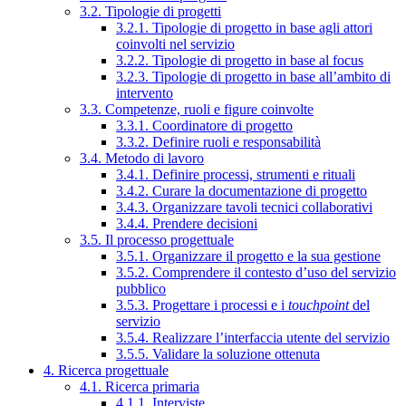
3.2. Tipologie di progetti
3.2.1. Tipologie di progetto in base agli attori
coinvolti nel servizio
3.2.2. Tipologie di progetto in base al focus
3.2.3. Tipologie di progetto in base all’ambito di
intervento
3.3. Competenze, ruoli e figure coinvolte
3.3.1. Coordinatore di progetto
3.3.2. Definire ruoli e responsabilità
3.4. Metodo di lavoro
3.4.1. Definire processi, strumenti e rituali
3.4.2. Curare la documentazione di progetto
3.4.3. Organizzare tavoli tecnici collaborativi
3.4.4. Prendere decisioni
3.5. Il processo progettuale
3.5.1. Organizzare il progetto e la sua gestione
3.5.2. Comprendere il contesto d’uso del servizio
pubblico
3.5.3. Progettare i processi e i
touchpoint
del
servizio
3.5.4. Realizzare l’interfaccia utente del servizio
3.5.5. Validare la soluzione ottenuta
4. Ricerca progettuale
4.1. Ricerca primaria
4.1.1. Interviste