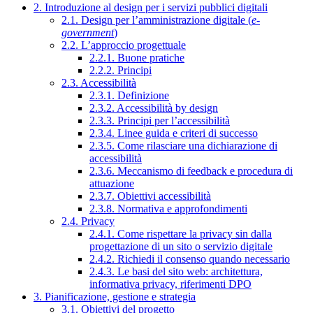
2. Introduzione al design per i servizi pubblici digitali
2.1. Design per l’amministrazione digitale (
e-
government
)
2.2. L’approccio progettuale
2.2.1. Buone pratiche
2.2.2. Principi
2.3. Accessibilità
2.3.1. Definizione
2.3.2. Accessibilità by design
2.3.3. Principi per l’accessibilità
2.3.4. Linee guida e criteri di successo
2.3.5. Come rilasciare una dichiarazione di
accessibilità
2.3.6. Meccanismo di feedback e procedura di
attuazione
2.3.7. Obiettivi accessibilità
2.3.8. Normativa e approfondimenti
2.4. Privacy
2.4.1. Come rispettare la privacy sin dalla
progettazione di un sito o servizio digitale
2.4.2. Richiedi il consenso quando necessario
2.4.3. Le basi del sito web: architettura,
informativa privacy, riferimenti DPO
3. Pianificazione, gestione e strategia
3.1. Obiettivi del progetto