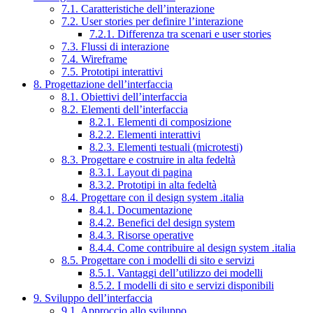
7.1. Caratteristiche dell’interazione
7.2. User stories per definire l’interazione
7.2.1. Differenza tra scenari e user stories
7.3. Flussi di interazione
7.4. Wireframe
7.5. Prototipi interattivi
8. Progettazione dell’interfaccia
8.1. Obiettivi dell’interfaccia
8.2. Elementi dell’interfaccia
8.2.1. Elementi di composizione
8.2.2. Elementi interattivi
8.2.3. Elementi testuali (microtesti)
8.3. Progettare e costruire in alta fedeltà
8.3.1. Layout di pagina
8.3.2. Prototipi in alta fedeltà
8.4. Progettare con il design system .italia
8.4.1. Documentazione
8.4.2. Benefici del design system
8.4.3. Risorse operative
8.4.4. Come contribuire al design system .italia
8.5. Progettare con i modelli di sito e servizi
8.5.1. Vantaggi dell’utilizzo dei modelli
8.5.2. I modelli di sito e servizi disponibili
9. Sviluppo dell’interfaccia
9.1. Approccio allo sviluppo