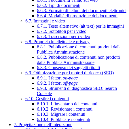
6.6.1. I documenti vanno sul web
6.6.2. Tipi di documenti
6.6.3. Formato di lettura dei documenti elettronici
6.6.4. Modalità di produzione dei documenti
6.7. Immagini e video
6.7.1. Testo alternativo (alt text) per le immagini
6.7.2. Sottotitoli per i video
6.7.3. Trascrizioni per i video
6.8. Proprietà intellettuale e privacy
6.8.1. Pubblicazione di contenuti prodotti dalla
Pubblica Amministrazione
6.8.2. Pubblicazione di contenuti non prodotti
dalla Pubblica Amministrazione
6.8.3. Consenso dei soggetti ritratti
6.9. Ottimizzazione per i motori di ricerca (SEO)
6.9.1. I fattori
on-page
6.9.2. I fattori
off-page
6.9.3. Strumenti di diagnostica SEO: Search
Console
6.10. Gestire i contenuti
6.10.1. L’inventario dei contenuti
6.10.2. Revisionare i contenuti
6.10.3. Migrare i contenuti
6.10.4. Pubblicare i contenuti
7. Progettazione dell’interazione