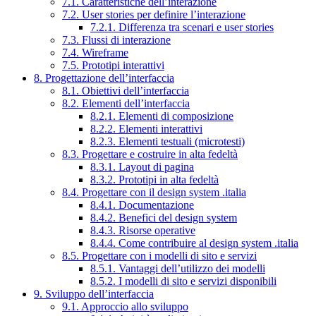
7.1. Caratteristiche dell’interazione
7.2. User stories per definire l’interazione
7.2.1. Differenza tra scenari e user stories
7.3. Flussi di interazione
7.4. Wireframe
7.5. Prototipi interattivi
8. Progettazione dell’interfaccia
8.1. Obiettivi dell’interfaccia
8.2. Elementi dell’interfaccia
8.2.1. Elementi di composizione
8.2.2. Elementi interattivi
8.2.3. Elementi testuali (microtesti)
8.3. Progettare e costruire in alta fedeltà
8.3.1. Layout di pagina
8.3.2. Prototipi in alta fedeltà
8.4. Progettare con il design system .italia
8.4.1. Documentazione
8.4.2. Benefici del design system
8.4.3. Risorse operative
8.4.4. Come contribuire al design system .italia
8.5. Progettare con i modelli di sito e servizi
8.5.1. Vantaggi dell’utilizzo dei modelli
8.5.2. I modelli di sito e servizi disponibili
9. Sviluppo dell’interfaccia
9.1. Approccio allo sviluppo