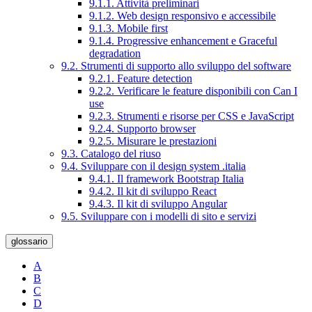
9.1.1. Attività preliminari
9.1.2. Web design responsivo e accessibile
9.1.3. Mobile first
9.1.4. Progressive enhancement e Graceful
degradation
9.2. Strumenti di supporto allo sviluppo del software
9.2.1. Feature detection
9.2.2. Verificare le feature disponibili con Can I
use
9.2.3. Strumenti e risorse per CSS e JavaScript
9.2.4. Supporto browser
9.2.5. Misurare le prestazioni
9.3. Catalogo del riuso
9.4. Sviluppare con il design system .italia
9.4.1. Il framework Bootstrap Italia
9.4.2. Il kit di sviluppo React
9.4.3. Il kit di sviluppo Angular
9.5. Sviluppare con i modelli di sito e servizi
glossario
A
B
C
D