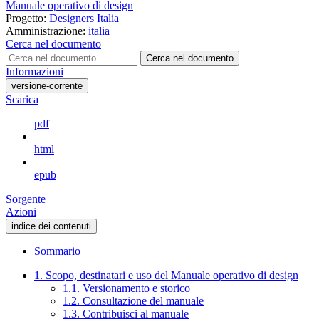
Manuale operativo di design
Progetto:
Designers Italia
Amministrazione:
italia
Cerca nel documento
Cerca nel documento
Informazioni
versione-corrente
Scarica
pdf
html
epub
Sorgente
Azioni
indice dei contenuti
Sommario
1. Scopo, destinatari e uso del Manuale operativo di design
1.1. Versionamento e storico
1.2. Consultazione del manuale
1.3. Contribuisci al manuale