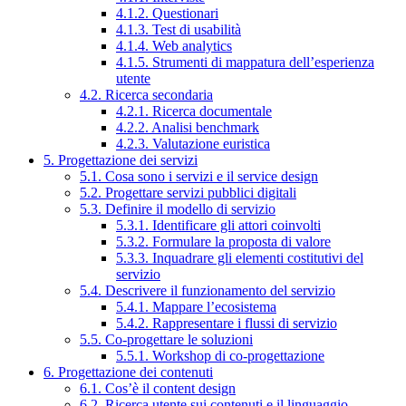
4.1.2. Questionari
4.1.3. Test di usabilità
4.1.4. Web analytics
4.1.5. Strumenti di mappatura dell’esperienza
utente
4.2. Ricerca secondaria
4.2.1. Ricerca documentale
4.2.2. Analisi benchmark
4.2.3. Valutazione euristica
5. Progettazione dei servizi
5.1. Cosa sono i servizi e il service design
5.2. Progettare servizi pubblici digitali
5.3. Definire il modello di servizio
5.3.1. Identificare gli attori coinvolti
5.3.2. Formulare la proposta di valore
5.3.3. Inquadrare gli elementi costitutivi del
servizio
5.4. Descrivere il funzionamento del servizio
5.4.1. Mappare l’ecosistema
5.4.2. Rappresentare i flussi di servizio
5.5. Co-progettare le soluzioni
5.5.1. Workshop di co-progettazione
6. Progettazione dei contenuti
6.1. Cos’è il content design
6.2. Ricerca utente sui contenuti e il linguaggio