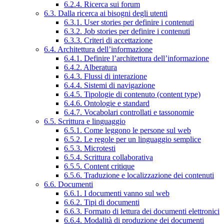
6.2.4. Ricerca sui forum
6.3. Dalla ricerca ai bisogni degli utenti
6.3.1. User stories per definire i contenuti
6.3.2. Job stories per definire i contenuti
6.3.3. Criteri di accettazione
6.4. Architettura dell’informazione
6.4.1. Definire l’architettura dell’informazione
6.4.2. Alberatura
6.4.3. Flussi di interazione
6.4.4. Sistemi di navigazione
6.4.5. Tipologie di contenuto (content type)
6.4.6. Ontologie e standard
6.4.7. Vocabolari controllati e tassonomie
6.5. Scrittura e linguaggio
6.5.1. Come leggono le persone sul web
6.5.2. Le regole per un linguaggio semplice
6.5.3. Microtesti
6.5.4. Scrittura collaborativa
6.5.5. Content critique
6.5.6. Traduzione e localizzazione dei contenuti
6.6. Documenti
6.6.1. I documenti vanno sul web
6.6.2. Tipi di documenti
6.6.3. Formato di lettura dei documenti elettronici
6.6.4. Modalità di produzione dei documenti