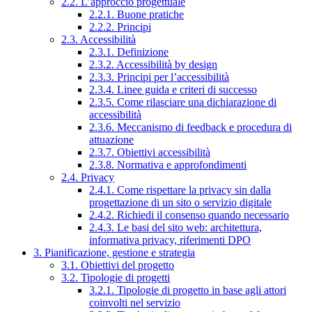
2.2. L’approccio progettuale
2.2.1. Buone pratiche
2.2.2. Principi
2.3. Accessibilità
2.3.1. Definizione
2.3.2. Accessibilità by design
2.3.3. Principi per l’accessibilità
2.3.4. Linee guida e criteri di successo
2.3.5. Come rilasciare una dichiarazione di
accessibilità
2.3.6. Meccanismo di feedback e procedura di
attuazione
2.3.7. Obiettivi accessibilità
2.3.8. Normativa e approfondimenti
2.4. Privacy
2.4.1. Come rispettare la privacy sin dalla
progettazione di un sito o servizio digitale
2.4.2. Richiedi il consenso quando necessario
2.4.3. Le basi del sito web: architettura,
informativa privacy, riferimenti DPO
3. Pianificazione, gestione e strategia
3.1. Obiettivi del progetto
3.2. Tipologie di progetti
3.2.1. Tipologie di progetto in base agli attori
coinvolti nel servizio