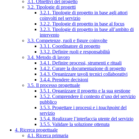
3.1. Obiettivi del progetto
3.2. Tipologie di progetti
3.2.1. Tipologie di progetto in base agli attori
coinvolti nel servizio
3.2.2. Tipologie di progetto in base al focus
3.2.3. Tipologie di progetto in base all’ambito di
intervento
3.3. Competenze, ruoli e figure coinvolte
3.3.1. Coordinatore di progetto
3.3.2. Definire ruoli e responsabilità
3.4. Metodo di lavoro
3.4.1. Definire processi, strumenti e rituali
3.4.2. Curare la documentazione di progetto
3.4.3. Organizzare tavoli tecnici collaborativi
3.4.4. Prendere decisioni
3.5. Il processo progettuale
3.5.1. Organizzare il progetto e la sua gestione
3.5.2. Comprendere il contesto d’uso del servizio
pubblico
3.5.3. Progettare i processi e i
touchpoint
del
servizio
3.5.4. Realizzare l’interfaccia utente del servizio
3.5.5. Validare la soluzione ottenuta
4. Ricerca progettuale
4.1. Ricerca primaria