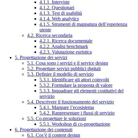
4.1.1. Interviste
4.1.2. Questionari
4.1.3. Test di usabilità
4.1.4. Web analytics
4.1.5. Strumenti di mappatura dell’esperienza
utente
4.2. Ricerca secondaria
4.2.1. Ricerca documentale
4.2.2. Analisi benchmark
4.2.3. Valutazione euristica
5. Progettazione dei servizi
5.1. Cosa sono i servizi e il service design
5.2. Progettare servizi pubblici digitali
5.3. Definire il modello di servizio
5.3.1. Identificare gli attori coinvolti
5.3.2. Formulare la proposta di valore
5.3.3. Inquadrare gli elementi costitutivi del
servizio
5.4. Descrivere il funzionamento del servizio
5.4.1. Mappare l’ecosistema
5.4.2. Rappresentare i flussi di servizio
5.5. Co-progettare le soluzioni
5.5.1. Workshop di co-progettazione
6. Progettazione dei contenuti
6.1. Cos’è il content design