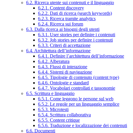
6.2. Ricerca utente sui contenuti e il linguaggio
6.2.1. Content discovery
6.2.2. Dati di ricerca (search keywords)
6.2.3. Ricerca tramite analytics
6.2.4. Ricerca sui forum
6.3. Dalla ricerca ai bisogni degli utenti
6.3.1. User stories per definire i contenuti
6.3.2. Job stories per definire i contenuti
6.3.3. Criteri di accettazione
6.4. Architettura dell’informazione
6.4.1. Definire l’architettura dell’informazione
6.4.2. Alberatura
6.4.3. Flussi di interazione
6.4.4. Sistemi di navigazione
6.4.5. Tipologie di contenuto (content type)
6.4.6. Ontologie e standard
6.4.7. Vocabolari controllati e tassonomie
6.5. Scrittura e linguaggio
6.5.1. Come leggono le persone sul web
6.5.2. Le regole per un linguaggio semplice
6.5.3. Microtesti
6.5.4. Scrittura collaborativa
6.5.5. Content critique
6.5.6. Traduzione e localizzazione dei contenuti
6.6. Documenti