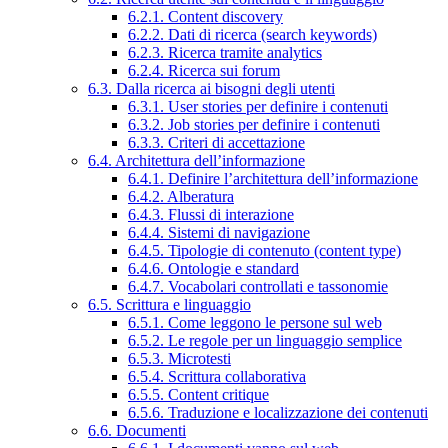
6.2.1. Content discovery
6.2.2. Dati di ricerca (search keywords)
6.2.3. Ricerca tramite analytics
6.2.4. Ricerca sui forum
6.3. Dalla ricerca ai bisogni degli utenti
6.3.1. User stories per definire i contenuti
6.3.2. Job stories per definire i contenuti
6.3.3. Criteri di accettazione
6.4. Architettura dell’informazione
6.4.1. Definire l’architettura dell’informazione
6.4.2. Alberatura
6.4.3. Flussi di interazione
6.4.4. Sistemi di navigazione
6.4.5. Tipologie di contenuto (content type)
6.4.6. Ontologie e standard
6.4.7. Vocabolari controllati e tassonomie
6.5. Scrittura e linguaggio
6.5.1. Come leggono le persone sul web
6.5.2. Le regole per un linguaggio semplice
6.5.3. Microtesti
6.5.4. Scrittura collaborativa
6.5.5. Content critique
6.5.6. Traduzione e localizzazione dei contenuti
6.6. Documenti