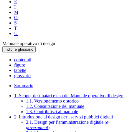
E
I
M
O
S
T
U
Manuale operativo di design
indici e glossario
contenuti
figure
tabelle
glossario
Sommario
1. Scopo, destinatari e uso del Manuale operativo di design
1.1. Versionamento e storico
1.2. Consultazione del manuale
1.3. Contribuisci al manuale
2. Introduzione al design per i servizi pubblici digitali
2.1. Design per l’amministrazione digitale (
e-
government
)