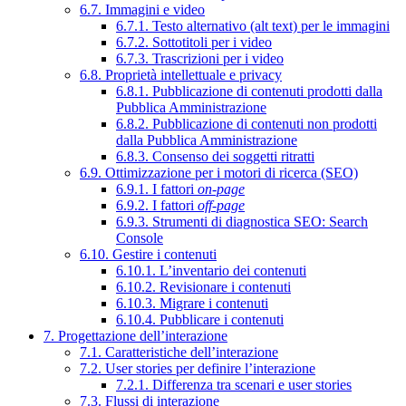
6.7. Immagini e video
6.7.1. Testo alternativo (alt text) per le immagini
6.7.2. Sottotitoli per i video
6.7.3. Trascrizioni per i video
6.8. Proprietà intellettuale e privacy
6.8.1. Pubblicazione di contenuti prodotti dalla
Pubblica Amministrazione
6.8.2. Pubblicazione di contenuti non prodotti
dalla Pubblica Amministrazione
6.8.3. Consenso dei soggetti ritratti
6.9. Ottimizzazione per i motori di ricerca (SEO)
6.9.1. I fattori
on-page
6.9.2. I fattori
off-page
6.9.3. Strumenti di diagnostica SEO: Search
Console
6.10. Gestire i contenuti
6.10.1. L’inventario dei contenuti
6.10.2. Revisionare i contenuti
6.10.3. Migrare i contenuti
6.10.4. Pubblicare i contenuti
7. Progettazione dell’interazione
7.1. Caratteristiche dell’interazione
7.2. User stories per definire l’interazione
7.2.1. Differenza tra scenari e user stories
7.3. Flussi di interazione