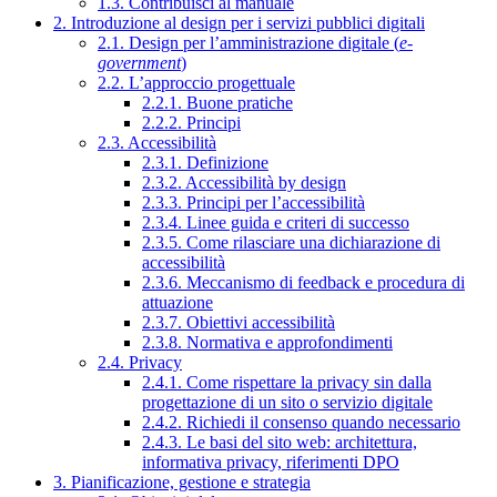
1.3. Contribuisci al manuale
2. Introduzione al design per i servizi pubblici digitali
2.1. Design per l’amministrazione digitale (
e-
government
)
2.2. L’approccio progettuale
2.2.1. Buone pratiche
2.2.2. Principi
2.3. Accessibilità
2.3.1. Definizione
2.3.2. Accessibilità by design
2.3.3. Principi per l’accessibilità
2.3.4. Linee guida e criteri di successo
2.3.5. Come rilasciare una dichiarazione di
accessibilità
2.3.6. Meccanismo di feedback e procedura di
attuazione
2.3.7. Obiettivi accessibilità
2.3.8. Normativa e approfondimenti
2.4. Privacy
2.4.1. Come rispettare la privacy sin dalla
progettazione di un sito o servizio digitale
2.4.2. Richiedi il consenso quando necessario
2.4.3. Le basi del sito web: architettura,
informativa privacy, riferimenti DPO
3. Pianificazione, gestione e strategia