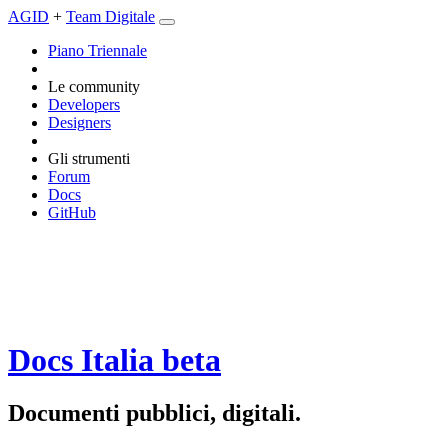
AGID
+
Team Digitale
Piano Triennale
Le community
Developers
Designers
Gli strumenti
Forum
Docs
GitHub
Docs Italia
beta
Documenti pubblici, digitali.