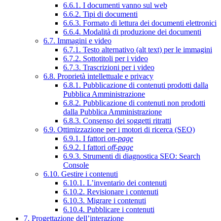
6.6.1. I documenti vanno sul web
6.6.2. Tipi di documenti
6.6.3. Formato di lettura dei documenti elettronici
6.6.4. Modalità di produzione dei documenti
6.7. Immagini e video
6.7.1. Testo alternativo (alt text) per le immagini
6.7.2. Sottotitoli per i video
6.7.3. Trascrizioni per i video
6.8. Proprietà intellettuale e privacy
6.8.1. Pubblicazione di contenuti prodotti dalla
Pubblica Amministrazione
6.8.2. Pubblicazione di contenuti non prodotti
dalla Pubblica Amministrazione
6.8.3. Consenso dei soggetti ritratti
6.9. Ottimizzazione per i motori di ricerca (SEO)
6.9.1. I fattori
on-page
6.9.2. I fattori
off-page
6.9.3. Strumenti di diagnostica SEO: Search
Console
6.10. Gestire i contenuti
6.10.1. L’inventario dei contenuti
6.10.2. Revisionare i contenuti
6.10.3. Migrare i contenuti
6.10.4. Pubblicare i contenuti
7. Progettazione dell’interazione