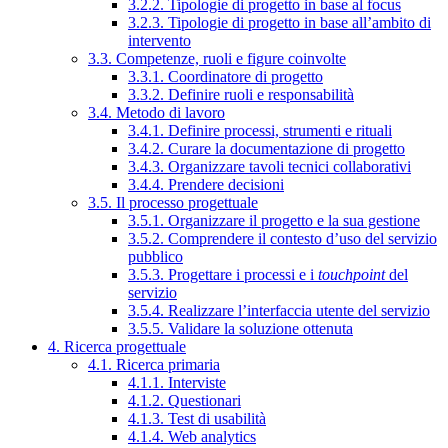
3.2.2. Tipologie di progetto in base al focus
3.2.3. Tipologie di progetto in base all’ambito di
intervento
3.3. Competenze, ruoli e figure coinvolte
3.3.1. Coordinatore di progetto
3.3.2. Definire ruoli e responsabilità
3.4. Metodo di lavoro
3.4.1. Definire processi, strumenti e rituali
3.4.2. Curare la documentazione di progetto
3.4.3. Organizzare tavoli tecnici collaborativi
3.4.4. Prendere decisioni
3.5. Il processo progettuale
3.5.1. Organizzare il progetto e la sua gestione
3.5.2. Comprendere il contesto d’uso del servizio
pubblico
3.5.3. Progettare i processi e i
touchpoint
del
servizio
3.5.4. Realizzare l’interfaccia utente del servizio
3.5.5. Validare la soluzione ottenuta
4. Ricerca progettuale
4.1. Ricerca primaria
4.1.1. Interviste
4.1.2. Questionari
4.1.3. Test di usabilità
4.1.4. Web analytics