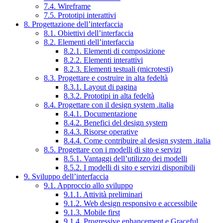
7.4. Wireframe
7.5. Prototipi interattivi
8. Progettazione dell’interfaccia
8.1. Obiettivi dell’interfaccia
8.2. Elementi dell’interfaccia
8.2.1. Elementi di composizione
8.2.2. Elementi interattivi
8.2.3. Elementi testuali (microtesti)
8.3. Progettare e costruire in alta fedeltà
8.3.1. Layout di pagina
8.3.2. Prototipi in alta fedeltà
8.4. Progettare con il design system .italia
8.4.1. Documentazione
8.4.2. Benefici del design system
8.4.3. Risorse operative
8.4.4. Come contribuire al design system .italia
8.5. Progettare con i modelli di sito e servizi
8.5.1. Vantaggi dell’utilizzo dei modelli
8.5.2. I modelli di sito e servizi disponibili
9. Sviluppo dell’interfaccia
9.1. Approccio allo sviluppo
9.1.1. Attività preliminari
9.1.2. Web design responsivo e accessibile
9.1.3. Mobile first
9.1.4. Progressive enhancement e Graceful