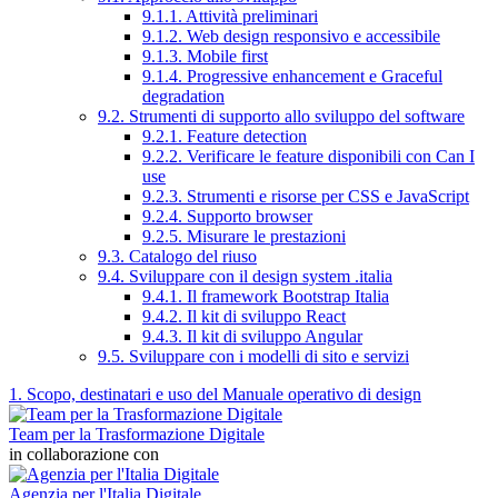
9.1.1. Attività preliminari
9.1.2. Web design responsivo e accessibile
9.1.3. Mobile first
9.1.4. Progressive enhancement e Graceful
degradation
9.2. Strumenti di supporto allo sviluppo del software
9.2.1. Feature detection
9.2.2. Verificare le feature disponibili con Can I
use
9.2.3. Strumenti e risorse per CSS e JavaScript
9.2.4. Supporto browser
9.2.5. Misurare le prestazioni
9.3. Catalogo del riuso
9.4. Sviluppare con il design system .italia
9.4.1. Il framework Bootstrap Italia
9.4.2. Il kit di sviluppo React
9.4.3. Il kit di sviluppo Angular
9.5. Sviluppare con i modelli di sito e servizi
1. Scopo, destinatari e uso del Manuale operativo di design
Team per la Trasformazione Digitale
in collaborazione con
Agenzia per l'Italia Digitale