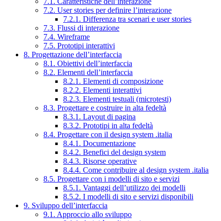
7.1. Caratteristiche dell’interazione
7.2. User stories per definire l’interazione
7.2.1. Differenza tra scenari e user stories
7.3. Flussi di interazione
7.4. Wireframe
7.5. Prototipi interattivi
8. Progettazione dell’interfaccia
8.1. Obiettivi dell’interfaccia
8.2. Elementi dell’interfaccia
8.2.1. Elementi di composizione
8.2.2. Elementi interattivi
8.2.3. Elementi testuali (microtesti)
8.3. Progettare e costruire in alta fedeltà
8.3.1. Layout di pagina
8.3.2. Prototipi in alta fedeltà
8.4. Progettare con il design system .italia
8.4.1. Documentazione
8.4.2. Benefici del design system
8.4.3. Risorse operative
8.4.4. Come contribuire al design system .italia
8.5. Progettare con i modelli di sito e servizi
8.5.1. Vantaggi dell’utilizzo dei modelli
8.5.2. I modelli di sito e servizi disponibili
9. Sviluppo dell’interfaccia
9.1. Approccio allo sviluppo