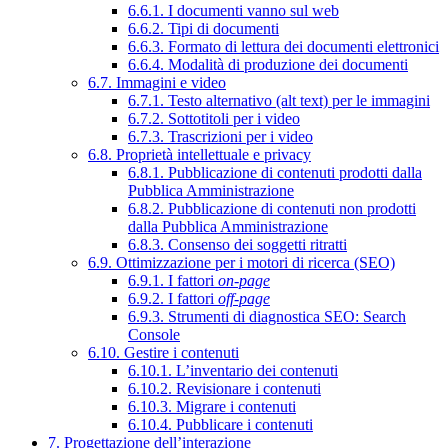
6.6.1. I documenti vanno sul web
6.6.2. Tipi di documenti
6.6.3. Formato di lettura dei documenti elettronici
6.6.4. Modalità di produzione dei documenti
6.7. Immagini e video
6.7.1. Testo alternativo (alt text) per le immagini
6.7.2. Sottotitoli per i video
6.7.3. Trascrizioni per i video
6.8. Proprietà intellettuale e privacy
6.8.1. Pubblicazione di contenuti prodotti dalla
Pubblica Amministrazione
6.8.2. Pubblicazione di contenuti non prodotti
dalla Pubblica Amministrazione
6.8.3. Consenso dei soggetti ritratti
6.9. Ottimizzazione per i motori di ricerca (SEO)
6.9.1. I fattori
on-page
6.9.2. I fattori
off-page
6.9.3. Strumenti di diagnostica SEO: Search
Console
6.10. Gestire i contenuti
6.10.1. L’inventario dei contenuti
6.10.2. Revisionare i contenuti
6.10.3. Migrare i contenuti
6.10.4. Pubblicare i contenuti
7. Progettazione dell’interazione