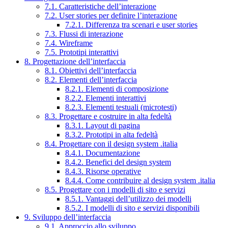
7.1. Caratteristiche dell’interazione
7.2. User stories per definire l’interazione
7.2.1. Differenza tra scenari e user stories
7.3. Flussi di interazione
7.4. Wireframe
7.5. Prototipi interattivi
8. Progettazione dell’interfaccia
8.1. Obiettivi dell’interfaccia
8.2. Elementi dell’interfaccia
8.2.1. Elementi di composizione
8.2.2. Elementi interattivi
8.2.3. Elementi testuali (microtesti)
8.3. Progettare e costruire in alta fedeltà
8.3.1. Layout di pagina
8.3.2. Prototipi in alta fedeltà
8.4. Progettare con il design system .italia
8.4.1. Documentazione
8.4.2. Benefici del design system
8.4.3. Risorse operative
8.4.4. Come contribuire al design system .italia
8.5. Progettare con i modelli di sito e servizi
8.5.1. Vantaggi dell’utilizzo dei modelli
8.5.2. I modelli di sito e servizi disponibili
9. Sviluppo dell’interfaccia
9.1. Approccio allo sviluppo