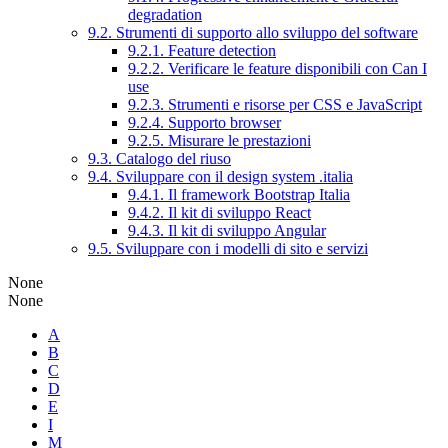
degradation
9.2. Strumenti di supporto allo sviluppo del software
9.2.1. Feature detection
9.2.2. Verificare le feature disponibili con Can I
use
9.2.3. Strumenti e risorse per CSS e JavaScript
9.2.4. Supporto browser
9.2.5. Misurare le prestazioni
9.3. Catalogo del riuso
9.4. Sviluppare con il design system .italia
9.4.1. Il framework Bootstrap Italia
9.4.2. Il kit di sviluppo React
9.4.3. Il kit di sviluppo Angular
9.5. Sviluppare con i modelli di sito e servizi
None
None
A
B
C
D
E
I
M