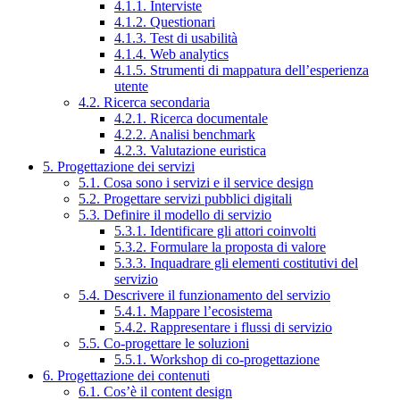
4.1.1. Interviste
4.1.2. Questionari
4.1.3. Test di usabilità
4.1.4. Web analytics
4.1.5. Strumenti di mappatura dell’esperienza
utente
4.2. Ricerca secondaria
4.2.1. Ricerca documentale
4.2.2. Analisi benchmark
4.2.3. Valutazione euristica
5. Progettazione dei servizi
5.1. Cosa sono i servizi e il service design
5.2. Progettare servizi pubblici digitali
5.3. Definire il modello di servizio
5.3.1. Identificare gli attori coinvolti
5.3.2. Formulare la proposta di valore
5.3.3. Inquadrare gli elementi costitutivi del
servizio
5.4. Descrivere il funzionamento del servizio
5.4.1. Mappare l’ecosistema
5.4.2. Rappresentare i flussi di servizio
5.5. Co-progettare le soluzioni
5.5.1. Workshop di co-progettazione
6. Progettazione dei contenuti
6.1. Cos’è il content design