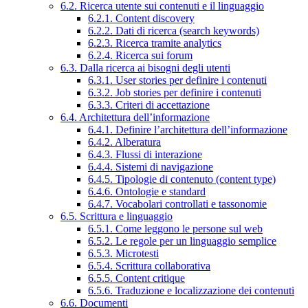
6.2. Ricerca utente sui contenuti e il linguaggio
6.2.1. Content discovery
6.2.2. Dati di ricerca (search keywords)
6.2.3. Ricerca tramite analytics
6.2.4. Ricerca sui forum
6.3. Dalla ricerca ai bisogni degli utenti
6.3.1. User stories per definire i contenuti
6.3.2. Job stories per definire i contenuti
6.3.3. Criteri di accettazione
6.4. Architettura dell’informazione
6.4.1. Definire l’architettura dell’informazione
6.4.2. Alberatura
6.4.3. Flussi di interazione
6.4.4. Sistemi di navigazione
6.4.5. Tipologie di contenuto (content type)
6.4.6. Ontologie e standard
6.4.7. Vocabolari controllati e tassonomie
6.5. Scrittura e linguaggio
6.5.1. Come leggono le persone sul web
6.5.2. Le regole per un linguaggio semplice
6.5.3. Microtesti
6.5.4. Scrittura collaborativa
6.5.5. Content critique
6.5.6. Traduzione e localizzazione dei contenuti
6.6. Documenti