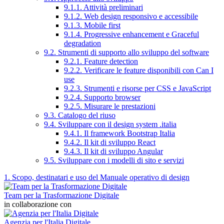
9.1.1. Attività preliminari
9.1.2. Web design responsivo e accessibile
9.1.3. Mobile first
9.1.4. Progressive enhancement e Graceful
degradation
9.2. Strumenti di supporto allo sviluppo del software
9.2.1. Feature detection
9.2.2. Verificare le feature disponibili con Can I
use
9.2.3. Strumenti e risorse per CSS e JavaScript
9.2.4. Supporto browser
9.2.5. Misurare le prestazioni
9.3. Catalogo del riuso
9.4. Sviluppare con il design system .italia
9.4.1. Il framework Bootstrap Italia
9.4.2. Il kit di sviluppo React
9.4.3. Il kit di sviluppo Angular
9.5. Sviluppare con i modelli di sito e servizi
1. Scopo, destinatari e uso del Manuale operativo di design
Team per la Trasformazione Digitale
in collaborazione con
Agenzia per l'Italia Digitale