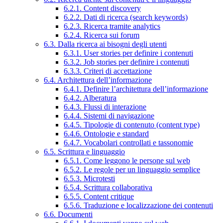
6.2.1. Content discovery
6.2.2. Dati di ricerca (search keywords)
6.2.3. Ricerca tramite analytics
6.2.4. Ricerca sui forum
6.3. Dalla ricerca ai bisogni degli utenti
6.3.1. User stories per definire i contenuti
6.3.2. Job stories per definire i contenuti
6.3.3. Criteri di accettazione
6.4. Architettura dell’informazione
6.4.1. Definire l’architettura dell’informazione
6.4.2. Alberatura
6.4.3. Flussi di interazione
6.4.4. Sistemi di navigazione
6.4.5. Tipologie di contenuto (content type)
6.4.6. Ontologie e standard
6.4.7. Vocabolari controllati e tassonomie
6.5. Scrittura e linguaggio
6.5.1. Come leggono le persone sul web
6.5.2. Le regole per un linguaggio semplice
6.5.3. Microtesti
6.5.4. Scrittura collaborativa
6.5.5. Content critique
6.5.6. Traduzione e localizzazione dei contenuti
6.6. Documenti