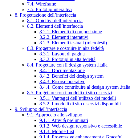
7.4. Wireframe
7.5. Prototipi interattivi
8. Progettazione dell’interfaccia
8.1. Obiettivi dell’interfaccia
8.2. Elementi dell’interfaccia
8.2.1. Elementi di composizione
8.2.2. Elementi interattivi
8.2.3. Elementi testuali (microtesti)
8.3. Progettare e costruire in alta fedeltà
8.3.1. Layout di pagina
8.3.2. Prototipi in alta fedeltà
8.4. Progettare con il design system .italia
8.4.1. Documentazione
8.4.2. Benefici del design system
8.4.3. Risorse operative
8.4.4. Come contribuire al design system .italia
8.5. Progettare con i modelli di sito e servizi
8.5.1. Vantaggi dell’utilizzo dei modelli
8.5.2. I modelli di sito e servizi disponibili
9. Sviluppo dell’interfaccia
9.1. Approccio allo sviluppo
9.1.1. Attività preliminari
9.1.2. Web design responsivo e accessibile
9.1.3. Mobile first
9.1.4. Progressive enhancement e Graceful