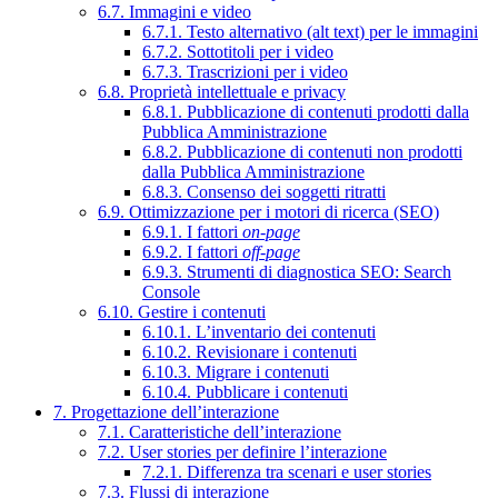
6.7. Immagini e video
6.7.1. Testo alternativo (alt text) per le immagini
6.7.2. Sottotitoli per i video
6.7.3. Trascrizioni per i video
6.8. Proprietà intellettuale e privacy
6.8.1. Pubblicazione di contenuti prodotti dalla
Pubblica Amministrazione
6.8.2. Pubblicazione di contenuti non prodotti
dalla Pubblica Amministrazione
6.8.3. Consenso dei soggetti ritratti
6.9. Ottimizzazione per i motori di ricerca (SEO)
6.9.1. I fattori
on-page
6.9.2. I fattori
off-page
6.9.3. Strumenti di diagnostica SEO: Search
Console
6.10. Gestire i contenuti
6.10.1. L’inventario dei contenuti
6.10.2. Revisionare i contenuti
6.10.3. Migrare i contenuti
6.10.4. Pubblicare i contenuti
7. Progettazione dell’interazione
7.1. Caratteristiche dell’interazione
7.2. User stories per definire l’interazione
7.2.1. Differenza tra scenari e user stories
7.3. Flussi di interazione