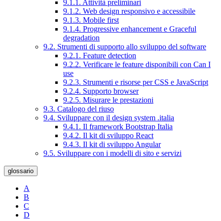
9.1.1. Attività preliminari
9.1.2. Web design responsivo e accessibile
9.1.3. Mobile first
9.1.4. Progressive enhancement e Graceful
degradation
9.2. Strumenti di supporto allo sviluppo del software
9.2.1. Feature detection
9.2.2. Verificare le feature disponibili con Can I
use
9.2.3. Strumenti e risorse per CSS e JavaScript
9.2.4. Supporto browser
9.2.5. Misurare le prestazioni
9.3. Catalogo del riuso
9.4. Sviluppare con il design system .italia
9.4.1. Il framework Bootstrap Italia
9.4.2. Il kit di sviluppo React
9.4.3. Il kit di sviluppo Angular
9.5. Sviluppare con i modelli di sito e servizi
glossario
A
B
C
D