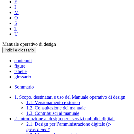
E
I
M
O
S
T
U
Manuale operativo di design
indici e glossario
contenuti
figure
tabelle
glossario
Sommario
1. Scopo, destinatari e uso del Manuale operativo di design
1.1. Versionamento e storico
1.2. Consultazione del manuale
1.3. Contribuisci al manuale
2. Introduzione al design per i servizi pubblici digitali
2.1. Design per l’amministrazione digitale (
e-
government
)