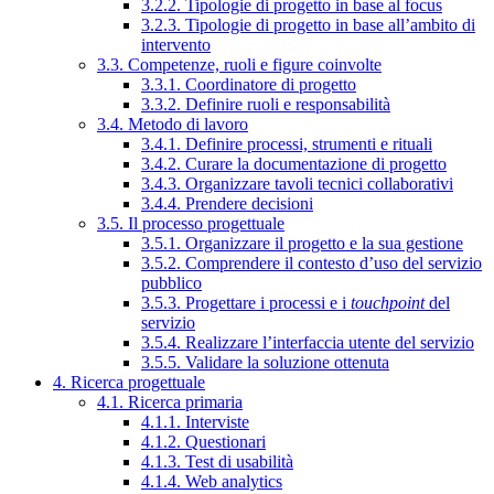
3.2.2. Tipologie di progetto in base al focus
3.2.3. Tipologie di progetto in base all’ambito di
intervento
3.3. Competenze, ruoli e figure coinvolte
3.3.1. Coordinatore di progetto
3.3.2. Definire ruoli e responsabilità
3.4. Metodo di lavoro
3.4.1. Definire processi, strumenti e rituali
3.4.2. Curare la documentazione di progetto
3.4.3. Organizzare tavoli tecnici collaborativi
3.4.4. Prendere decisioni
3.5. Il processo progettuale
3.5.1. Organizzare il progetto e la sua gestione
3.5.2. Comprendere il contesto d’uso del servizio
pubblico
3.5.3. Progettare i processi e i
touchpoint
del
servizio
3.5.4. Realizzare l’interfaccia utente del servizio
3.5.5. Validare la soluzione ottenuta
4. Ricerca progettuale
4.1. Ricerca primaria
4.1.1. Interviste
4.1.2. Questionari
4.1.3. Test di usabilità
4.1.4. Web analytics