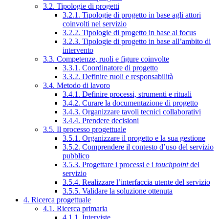
3.2. Tipologie di progetti
3.2.1. Tipologie di progetto in base agli attori
coinvolti nel servizio
3.2.2. Tipologie di progetto in base al focus
3.2.3. Tipologie di progetto in base all’ambito di
intervento
3.3. Competenze, ruoli e figure coinvolte
3.3.1. Coordinatore di progetto
3.3.2. Definire ruoli e responsabilità
3.4. Metodo di lavoro
3.4.1. Definire processi, strumenti e rituali
3.4.2. Curare la documentazione di progetto
3.4.3. Organizzare tavoli tecnici collaborativi
3.4.4. Prendere decisioni
3.5. Il processo progettuale
3.5.1. Organizzare il progetto e la sua gestione
3.5.2. Comprendere il contesto d’uso del servizio
pubblico
3.5.3. Progettare i processi e i
touchpoint
del
servizio
3.5.4. Realizzare l’interfaccia utente del servizio
3.5.5. Validare la soluzione ottenuta
4. Ricerca progettuale
4.1. Ricerca primaria
4.1.1. Interviste