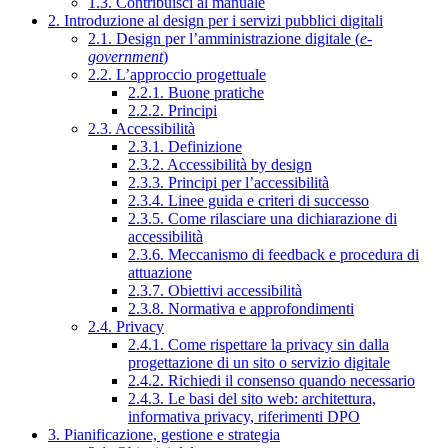
1.3. Contribuisci al manuale
2. Introduzione al design per i servizi pubblici digitali
2.1. Design per l’amministrazione digitale (
e-
government
)
2.2. L’approccio progettuale
2.2.1. Buone pratiche
2.2.2. Principi
2.3. Accessibilità
2.3.1. Definizione
2.3.2. Accessibilità by design
2.3.3. Principi per l’accessibilità
2.3.4. Linee guida e criteri di successo
2.3.5. Come rilasciare una dichiarazione di
accessibilità
2.3.6. Meccanismo di feedback e procedura di
attuazione
2.3.7. Obiettivi accessibilità
2.3.8. Normativa e approfondimenti
2.4. Privacy
2.4.1. Come rispettare la privacy sin dalla
progettazione di un sito o servizio digitale
2.4.2. Richiedi il consenso quando necessario
2.4.3. Le basi del sito web: architettura,
informativa privacy, riferimenti DPO
3. Pianificazione, gestione e strategia