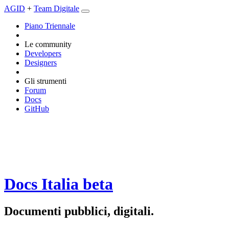
AGID
+
Team Digitale
Piano Triennale
Le community
Developers
Designers
Gli strumenti
Forum
Docs
GitHub
Docs Italia
beta
Documenti pubblici, digitali.