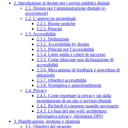
2. Introduzione al design per i servizi pubblici digitali
2.1. Design per l’amministrazione digitale (
e-
government
)
2.2. L’approccio progettuale
2.2.1. Buone pratiche
2.2.2. Principi
2.3. Accessibilità
2.3.1. Definizione
2.3.2. Accessibilità by design
2.3.3. Principi per l’accessibilità
2.3.4. Linee guida e criteri di successo
2.3.5. Come rilasciare una dichiarazione di
accessibilità
2.3.6. Meccanismo di feedback e procedura di
attuazione
2.3.7. Obiettivi accessibilità
2.3.8. Normativa e approfondimenti
2.4. Privacy
2.4.1. Come rispettare la privacy sin dalla
progettazione di un sito o servizio digitale
2.4.2. Richiedi il consenso quando necessario
2.4.3. Le basi del sito web: architettura,
informativa privacy, riferimenti DPO
3. Pianificazione, gestione e strategia
3.1. Obiettivi del progetto