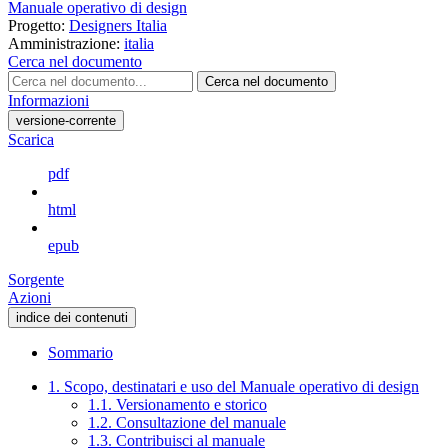
Manuale operativo di design
Progetto:
Designers Italia
Amministrazione:
italia
Cerca nel documento
Cerca nel documento
Informazioni
versione-corrente
Scarica
pdf
html
epub
Sorgente
Azioni
indice dei contenuti
Sommario
1. Scopo, destinatari e uso del Manuale operativo di design
1.1. Versionamento e storico
1.2. Consultazione del manuale
1.3. Contribuisci al manuale