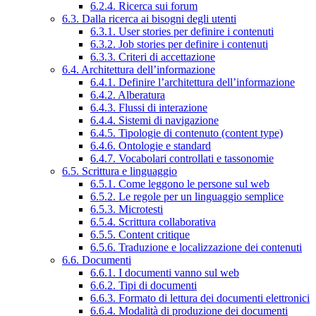
6.2.4. Ricerca sui forum
6.3. Dalla ricerca ai bisogni degli utenti
6.3.1. User stories per definire i contenuti
6.3.2. Job stories per definire i contenuti
6.3.3. Criteri di accettazione
6.4. Architettura dell’informazione
6.4.1. Definire l’architettura dell’informazione
6.4.2. Alberatura
6.4.3. Flussi di interazione
6.4.4. Sistemi di navigazione
6.4.5. Tipologie di contenuto (content type)
6.4.6. Ontologie e standard
6.4.7. Vocabolari controllati e tassonomie
6.5. Scrittura e linguaggio
6.5.1. Come leggono le persone sul web
6.5.2. Le regole per un linguaggio semplice
6.5.3. Microtesti
6.5.4. Scrittura collaborativa
6.5.5. Content critique
6.5.6. Traduzione e localizzazione dei contenuti
6.6. Documenti
6.6.1. I documenti vanno sul web
6.6.2. Tipi di documenti
6.6.3. Formato di lettura dei documenti elettronici
6.6.4. Modalità di produzione dei documenti