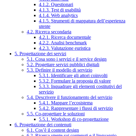
4.1.2. Questionari
4.1.3. Test di usabilità
4.1.4. Web analytics
4.1.5. Strumenti di mappatura dell’esperienza
utente
4.2. Ricerca secondaria
4.2.1. Ricerca documentale
4.2.2. Analisi benchmark
4.2.3. Valutazione euristica
5. Progettazione dei servizi
5.1. Cosa sono i servizi e il service design
5.2. Progettare servizi pubblici digitali
5.3. Definire il modello di servizio
5.3.1. Identificare gli attori coinvolti
5.3.2. Formulare la proposta di valore
5.3.3. Inquadrare gli elementi costitutivi del
servizio
5.4. Descrivere il funzionamento del servizio
5.4.1. Mappare l’ecosistema
5.4.2. Rappresentare i flussi di servizio
5.5. Co-progettare le soluzioni
5.5.1. Workshop di co-progettazione
6. Progettazione dei contenuti
6.1. Cos’è il content design
6.2. Ricerca utente sui contenuti e il linguaggio