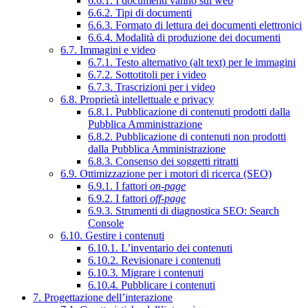
6.6.1. I documenti vanno sul web
6.6.2. Tipi di documenti
6.6.3. Formato di lettura dei documenti elettronici
6.6.4. Modalità di produzione dei documenti
6.7. Immagini e video
6.7.1. Testo alternativo (alt text) per le immagini
6.7.2. Sottotitoli per i video
6.7.3. Trascrizioni per i video
6.8. Proprietà intellettuale e privacy
6.8.1. Pubblicazione di contenuti prodotti dalla
Pubblica Amministrazione
6.8.2. Pubblicazione di contenuti non prodotti
dalla Pubblica Amministrazione
6.8.3. Consenso dei soggetti ritratti
6.9. Ottimizzazione per i motori di ricerca (SEO)
6.9.1. I fattori
on-page
6.9.2. I fattori
off-page
6.9.3. Strumenti di diagnostica SEO: Search
Console
6.10. Gestire i contenuti
6.10.1. L’inventario dei contenuti
6.10.2. Revisionare i contenuti
6.10.3. Migrare i contenuti
6.10.4. Pubblicare i contenuti
7. Progettazione dell’interazione