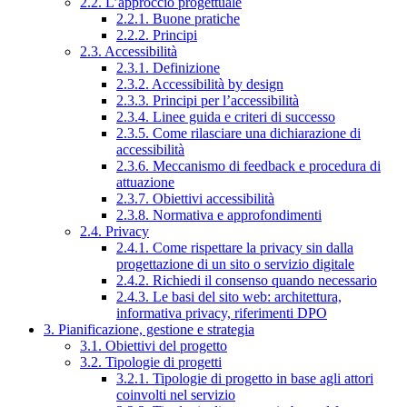
2.2. L’approccio progettuale
2.2.1. Buone pratiche
2.2.2. Principi
2.3. Accessibilità
2.3.1. Definizione
2.3.2. Accessibilità by design
2.3.3. Principi per l’accessibilità
2.3.4. Linee guida e criteri di successo
2.3.5. Come rilasciare una dichiarazione di
accessibilità
2.3.6. Meccanismo di feedback e procedura di
attuazione
2.3.7. Obiettivi accessibilità
2.3.8. Normativa e approfondimenti
2.4. Privacy
2.4.1. Come rispettare la privacy sin dalla
progettazione di un sito o servizio digitale
2.4.2. Richiedi il consenso quando necessario
2.4.3. Le basi del sito web: architettura,
informativa privacy, riferimenti DPO
3. Pianificazione, gestione e strategia
3.1. Obiettivi del progetto
3.2. Tipologie di progetti
3.2.1. Tipologie di progetto in base agli attori
coinvolti nel servizio