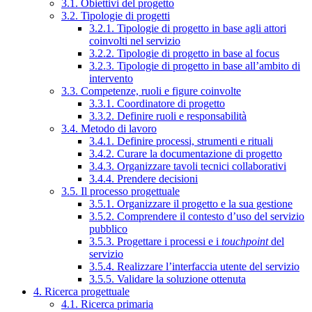
3.1. Obiettivi del progetto
3.2. Tipologie di progetti
3.2.1. Tipologie di progetto in base agli attori
coinvolti nel servizio
3.2.2. Tipologie di progetto in base al focus
3.2.3. Tipologie di progetto in base all’ambito di
intervento
3.3. Competenze, ruoli e figure coinvolte
3.3.1. Coordinatore di progetto
3.3.2. Definire ruoli e responsabilità
3.4. Metodo di lavoro
3.4.1. Definire processi, strumenti e rituali
3.4.2. Curare la documentazione di progetto
3.4.3. Organizzare tavoli tecnici collaborativi
3.4.4. Prendere decisioni
3.5. Il processo progettuale
3.5.1. Organizzare il progetto e la sua gestione
3.5.2. Comprendere il contesto d’uso del servizio
pubblico
3.5.3. Progettare i processi e i
touchpoint
del
servizio
3.5.4. Realizzare l’interfaccia utente del servizio
3.5.5. Validare la soluzione ottenuta
4. Ricerca progettuale
4.1. Ricerca primaria