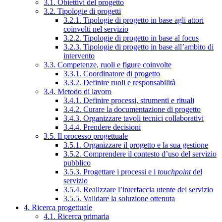
3.1. Obiettivi del progetto
3.2. Tipologie di progetti
3.2.1. Tipologie di progetto in base agli attori
coinvolti nel servizio
3.2.2. Tipologie di progetto in base al focus
3.2.3. Tipologie di progetto in base all’ambito di
intervento
3.3. Competenze, ruoli e figure coinvolte
3.3.1. Coordinatore di progetto
3.3.2. Definire ruoli e responsabilità
3.4. Metodo di lavoro
3.4.1. Definire processi, strumenti e rituali
3.4.2. Curare la documentazione di progetto
3.4.3. Organizzare tavoli tecnici collaborativi
3.4.4. Prendere decisioni
3.5. Il processo progettuale
3.5.1. Organizzare il progetto e la sua gestione
3.5.2. Comprendere il contesto d’uso del servizio
pubblico
3.5.3. Progettare i processi e i
touchpoint
del
servizio
3.5.4. Realizzare l’interfaccia utente del servizio
3.5.5. Validare la soluzione ottenuta
4. Ricerca progettuale
4.1. Ricerca primaria