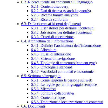
6.2. Ricerca utente sui contenuti e il linguaggio
6.2.1. Content discovery
6.2.2. Dati di ricerca (search keywords)
6.2.3. Ricerca tramite analytics
6.2.4. Ricerca sui forum
6.3. Dalla ricerca ai bisogni degli utenti
6.3.1. User stories per definire i contenuti
6.3.2. Job stories per definire i contenuti
6.3.3. Criteri di accettazione
6.4. Architettura dell’informazione
6.4.1. Definire l’architettura dell’informazione
6.4.2. Alberatura
6.4.3. Flussi di interazione
6.4.4. Sistemi di navigazione
6.4.5. Tipologie di contenuto (content type)
6.4.6. Ontologie e standard
6.4.7. Vocabolari controllati e tassonomie
6.5. Scrittura e linguaggio
6.5.1. Come leggono le persone sul web
6.5.2. Le regole per un linguaggio semplice
6.5.3. Microtesti
6.5.4. Scrittura collaborativa
6.5.5. Content critique
6.5.6. Traduzione e localizzazione dei contenuti
6.6. Documenti