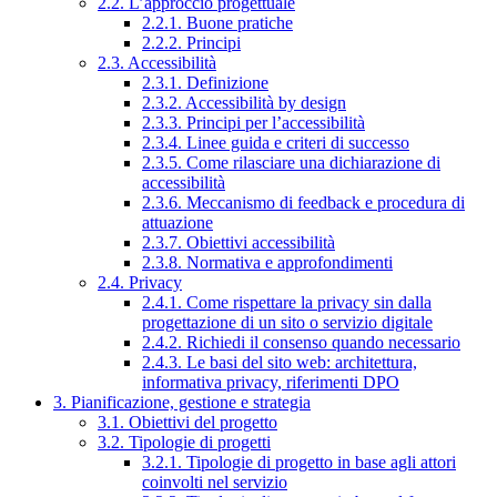
2.2. L’approccio progettuale
2.2.1. Buone pratiche
2.2.2. Principi
2.3. Accessibilità
2.3.1. Definizione
2.3.2. Accessibilità by design
2.3.3. Principi per l’accessibilità
2.3.4. Linee guida e criteri di successo
2.3.5. Come rilasciare una dichiarazione di
accessibilità
2.3.6. Meccanismo di feedback e procedura di
attuazione
2.3.7. Obiettivi accessibilità
2.3.8. Normativa e approfondimenti
2.4. Privacy
2.4.1. Come rispettare la privacy sin dalla
progettazione di un sito o servizio digitale
2.4.2. Richiedi il consenso quando necessario
2.4.3. Le basi del sito web: architettura,
informativa privacy, riferimenti DPO
3. Pianificazione, gestione e strategia
3.1. Obiettivi del progetto
3.2. Tipologie di progetti
3.2.1. Tipologie di progetto in base agli attori
coinvolti nel servizio