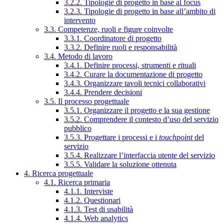
3.2.2. Tipologie di progetto in base al focus
3.2.3. Tipologie di progetto in base all’ambito di
intervento
3.3. Competenze, ruoli e figure coinvolte
3.3.1. Coordinatore di progetto
3.3.2. Definire ruoli e responsabilità
3.4. Metodo di lavoro
3.4.1. Definire processi, strumenti e rituali
3.4.2. Curare la documentazione di progetto
3.4.3. Organizzare tavoli tecnici collaborativi
3.4.4. Prendere decisioni
3.5. Il processo progettuale
3.5.1. Organizzare il progetto e la sua gestione
3.5.2. Comprendere il contesto d’uso del servizio
pubblico
3.5.3. Progettare i processi e i
touchpoint
del
servizio
3.5.4. Realizzare l’interfaccia utente del servizio
3.5.5. Validare la soluzione ottenuta
4. Ricerca progettuale
4.1. Ricerca primaria
4.1.1. Interviste
4.1.2. Questionari
4.1.3. Test di usabilità
4.1.4. Web analytics