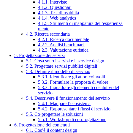
4.1.1. Interviste
4.1.2. Questionari
4.1.3. Test di usabilità
4.1.4. Web analytics
4.1.5. Strumenti di mappatura dell’esperienza
utente
4.2. Ricerca secondaria
4.2.1. Ricerca documentale
4.2.2. Analisi benchmark
4.2.3. Valutazione euristica
5. Progettazione dei servizi
5.1. Cosa sono i servizi e il service design
5.2. Progettare servizi pubblici digitali
5.3. Definire il modello di servizio
5.3.1. Identificare gli attori coinvolti
5.3.2. Formulare la proposta di valore
5.3.3. Inquadrare gli elementi costitutivi del
servizio
5.4. Descrivere il funzionamento del servizio
5.4.1. Mappare l’ecosistema
5.4.2. Rappresentare i flussi di servizio
5.5. Co-progettare le soluzioni
5.5.1. Workshop di co-progettazione
6. Progettazione dei contenuti
6.1. Cos’è il content design