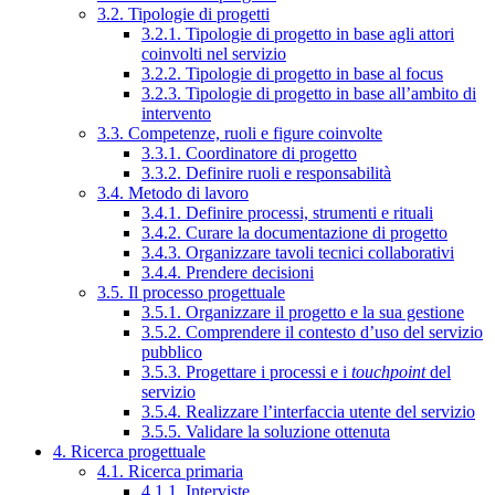
3.2. Tipologie di progetti
3.2.1. Tipologie di progetto in base agli attori
coinvolti nel servizio
3.2.2. Tipologie di progetto in base al focus
3.2.3. Tipologie di progetto in base all’ambito di
intervento
3.3. Competenze, ruoli e figure coinvolte
3.3.1. Coordinatore di progetto
3.3.2. Definire ruoli e responsabilità
3.4. Metodo di lavoro
3.4.1. Definire processi, strumenti e rituali
3.4.2. Curare la documentazione di progetto
3.4.3. Organizzare tavoli tecnici collaborativi
3.4.4. Prendere decisioni
3.5. Il processo progettuale
3.5.1. Organizzare il progetto e la sua gestione
3.5.2. Comprendere il contesto d’uso del servizio
pubblico
3.5.3. Progettare i processi e i
touchpoint
del
servizio
3.5.4. Realizzare l’interfaccia utente del servizio
3.5.5. Validare la soluzione ottenuta
4. Ricerca progettuale
4.1. Ricerca primaria
4.1.1. Interviste