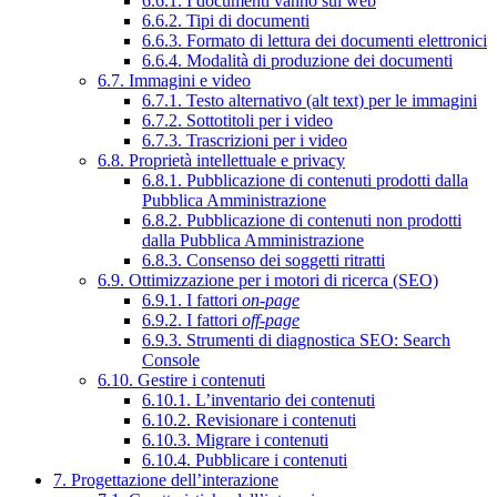
6.6.1. I documenti vanno sul web
6.6.2. Tipi di documenti
6.6.3. Formato di lettura dei documenti elettronici
6.6.4. Modalità di produzione dei documenti
6.7. Immagini e video
6.7.1. Testo alternativo (alt text) per le immagini
6.7.2. Sottotitoli per i video
6.7.3. Trascrizioni per i video
6.8. Proprietà intellettuale e privacy
6.8.1. Pubblicazione di contenuti prodotti dalla
Pubblica Amministrazione
6.8.2. Pubblicazione di contenuti non prodotti
dalla Pubblica Amministrazione
6.8.3. Consenso dei soggetti ritratti
6.9. Ottimizzazione per i motori di ricerca (SEO)
6.9.1. I fattori
on-page
6.9.2. I fattori
off-page
6.9.3. Strumenti di diagnostica SEO: Search
Console
6.10. Gestire i contenuti
6.10.1. L’inventario dei contenuti
6.10.2. Revisionare i contenuti
6.10.3. Migrare i contenuti
6.10.4. Pubblicare i contenuti
7. Progettazione dell’interazione