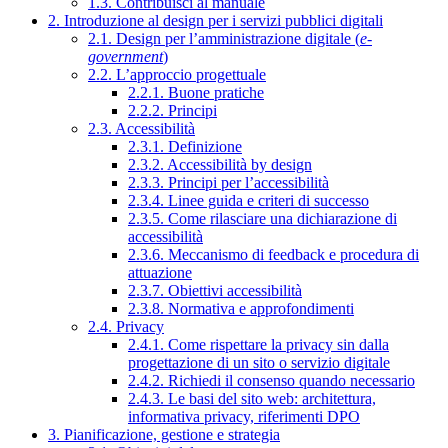
1.3. Contribuisci al manuale
2. Introduzione al design per i servizi pubblici digitali
2.1. Design per l’amministrazione digitale (
e-
government
)
2.2. L’approccio progettuale
2.2.1. Buone pratiche
2.2.2. Principi
2.3. Accessibilità
2.3.1. Definizione
2.3.2. Accessibilità by design
2.3.3. Principi per l’accessibilità
2.3.4. Linee guida e criteri di successo
2.3.5. Come rilasciare una dichiarazione di
accessibilità
2.3.6. Meccanismo di feedback e procedura di
attuazione
2.3.7. Obiettivi accessibilità
2.3.8. Normativa e approfondimenti
2.4. Privacy
2.4.1. Come rispettare la privacy sin dalla
progettazione di un sito o servizio digitale
2.4.2. Richiedi il consenso quando necessario
2.4.3. Le basi del sito web: architettura,
informativa privacy, riferimenti DPO
3. Pianificazione, gestione e strategia