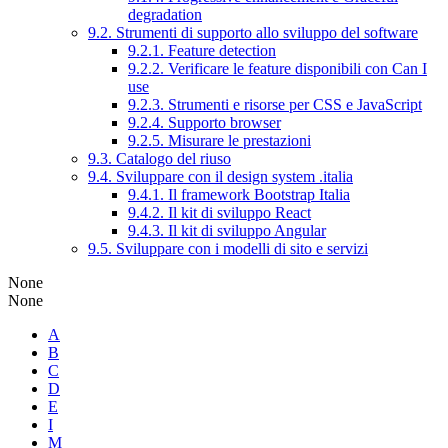
degradation
9.2. Strumenti di supporto allo sviluppo del software
9.2.1. Feature detection
9.2.2. Verificare le feature disponibili con Can I
use
9.2.3. Strumenti e risorse per CSS e JavaScript
9.2.4. Supporto browser
9.2.5. Misurare le prestazioni
9.3. Catalogo del riuso
9.4. Sviluppare con il design system .italia
9.4.1. Il framework Bootstrap Italia
9.4.2. Il kit di sviluppo React
9.4.3. Il kit di sviluppo Angular
9.5. Sviluppare con i modelli di sito e servizi
None
None
A
B
C
D
E
I
M