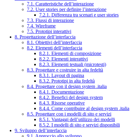
7.1. Caratteristiche dell’interazione
7.2. User stories per definire l’interazione
7.2.1. Differenza tra scenari e user stories
7.3. Flussi di interazione
7.4. Wireframe
7.5. Prototipi interattivi
8. Progettazione dell’interfaccia
8.1. Obiettivi dell’interfaccia
8.2. Elementi dell’interfaccia
8.2.1. Elementi di composizione
8.2.2. Elementi interattivi
8.2.3. Elementi testuali (microtesti)
8.3. Progettare e costruire in alta fedeltà
8.3.1. Layout di pagina
8.3.2. Prototipi in alta fedeltà
8.4. Progettare con il design system .italia
8.4.1. Documentazione
8.4.2. Benefici del design system
8.4.3. Risorse operative
8.4.4. Come contribuire al design system .italia
8.5. Progettare con i modelli di sito e servizi
8.5.1. Vantaggi dell’utilizzo dei modelli
8.5.2. I modelli di sito e servizi disponibili
9. Sviluppo dell’interfaccia
9.1. Approccio allo sviluppo