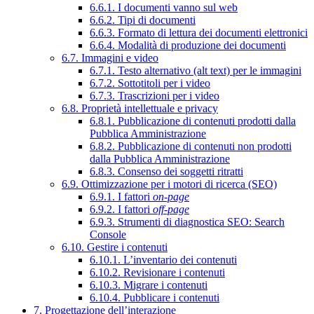
6.6.1. I documenti vanno sul web
6.6.2. Tipi di documenti
6.6.3. Formato di lettura dei documenti elettronici
6.6.4. Modalità di produzione dei documenti
6.7. Immagini e video
6.7.1. Testo alternativo (alt text) per le immagini
6.7.2. Sottotitoli per i video
6.7.3. Trascrizioni per i video
6.8. Proprietà intellettuale e privacy
6.8.1. Pubblicazione di contenuti prodotti dalla
Pubblica Amministrazione
6.8.2. Pubblicazione di contenuti non prodotti
dalla Pubblica Amministrazione
6.8.3. Consenso dei soggetti ritratti
6.9. Ottimizzazione per i motori di ricerca (SEO)
6.9.1. I fattori
on-page
6.9.2. I fattori
off-page
6.9.3. Strumenti di diagnostica SEO: Search
Console
6.10. Gestire i contenuti
6.10.1. L’inventario dei contenuti
6.10.2. Revisionare i contenuti
6.10.3. Migrare i contenuti
6.10.4. Pubblicare i contenuti
7. Progettazione dell’interazione