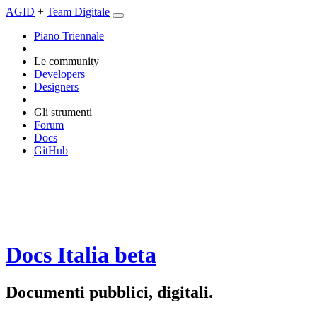
AGID
+
Team Digitale
Piano Triennale
Le community
Developers
Designers
Gli strumenti
Forum
Docs
GitHub
Docs Italia
beta
Documenti pubblici, digitali.