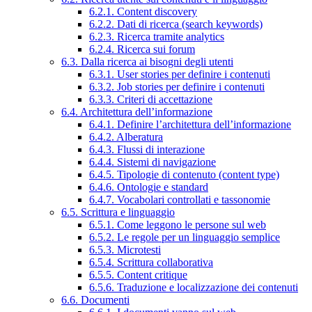
6.2.1. Content discovery
6.2.2. Dati di ricerca (search keywords)
6.2.3. Ricerca tramite analytics
6.2.4. Ricerca sui forum
6.3. Dalla ricerca ai bisogni degli utenti
6.3.1. User stories per definire i contenuti
6.3.2. Job stories per definire i contenuti
6.3.3. Criteri di accettazione
6.4. Architettura dell’informazione
6.4.1. Definire l’architettura dell’informazione
6.4.2. Alberatura
6.4.3. Flussi di interazione
6.4.4. Sistemi di navigazione
6.4.5. Tipologie di contenuto (content type)
6.4.6. Ontologie e standard
6.4.7. Vocabolari controllati e tassonomie
6.5. Scrittura e linguaggio
6.5.1. Come leggono le persone sul web
6.5.2. Le regole per un linguaggio semplice
6.5.3. Microtesti
6.5.4. Scrittura collaborativa
6.5.5. Content critique
6.5.6. Traduzione e localizzazione dei contenuti
6.6. Documenti