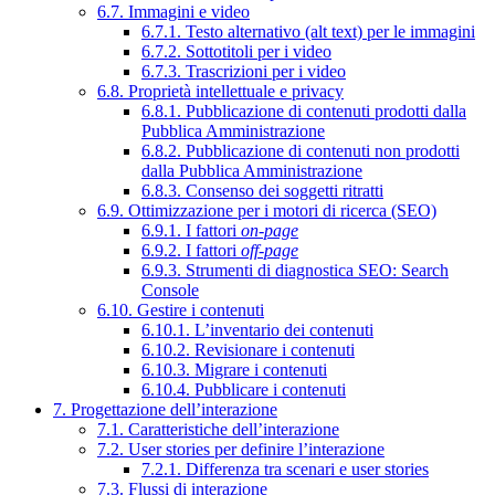
6.7. Immagini e video
6.7.1. Testo alternativo (alt text) per le immagini
6.7.2. Sottotitoli per i video
6.7.3. Trascrizioni per i video
6.8. Proprietà intellettuale e privacy
6.8.1. Pubblicazione di contenuti prodotti dalla
Pubblica Amministrazione
6.8.2. Pubblicazione di contenuti non prodotti
dalla Pubblica Amministrazione
6.8.3. Consenso dei soggetti ritratti
6.9. Ottimizzazione per i motori di ricerca (SEO)
6.9.1. I fattori
on-page
6.9.2. I fattori
off-page
6.9.3. Strumenti di diagnostica SEO: Search
Console
6.10. Gestire i contenuti
6.10.1. L’inventario dei contenuti
6.10.2. Revisionare i contenuti
6.10.3. Migrare i contenuti
6.10.4. Pubblicare i contenuti
7. Progettazione dell’interazione
7.1. Caratteristiche dell’interazione
7.2. User stories per definire l’interazione
7.2.1. Differenza tra scenari e user stories
7.3. Flussi di interazione