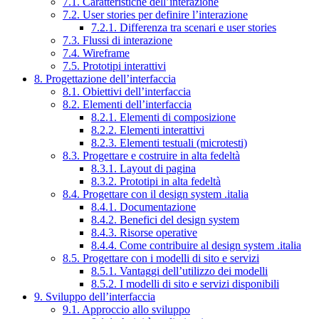
7.1. Caratteristiche dell’interazione
7.2. User stories per definire l’interazione
7.2.1. Differenza tra scenari e user stories
7.3. Flussi di interazione
7.4. Wireframe
7.5. Prototipi interattivi
8. Progettazione dell’interfaccia
8.1. Obiettivi dell’interfaccia
8.2. Elementi dell’interfaccia
8.2.1. Elementi di composizione
8.2.2. Elementi interattivi
8.2.3. Elementi testuali (microtesti)
8.3. Progettare e costruire in alta fedeltà
8.3.1. Layout di pagina
8.3.2. Prototipi in alta fedeltà
8.4. Progettare con il design system .italia
8.4.1. Documentazione
8.4.2. Benefici del design system
8.4.3. Risorse operative
8.4.4. Come contribuire al design system .italia
8.5. Progettare con i modelli di sito e servizi
8.5.1. Vantaggi dell’utilizzo dei modelli
8.5.2. I modelli di sito e servizi disponibili
9. Sviluppo dell’interfaccia
9.1. Approccio allo sviluppo