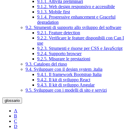
9.1.1. Attività preliminari
9.1.2. Web design responsivo e accessibile
9.1.3. Mobile first
9.1.4. Progressive enhancement e Graceful
degradation
9.2. Strumenti di supporto allo sviluppo del software
9.2.1. Feature detection
9.2.2. Verificare le feature disponibili con Can I
use
9.2.3. Strumenti e risorse per CSS e JavaScript
9.2.4. Supporto browser
9.2.5. Misurare le prestazioni
9.3. Catalogo del riuso
9.4. Sviluppare con il design system .italia
9.4.1. Il framework Bootstrap Italia
9.4.2. Il kit di sviluppo React
9.4.3. Il kit di sviluppo Angular
9.5. Sviluppare con i modelli di sito e servizi
glossario
A
B
C
D