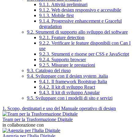
9.1.1. Attività preliminari
9.1.2. Web design responsivo e accessibile
9.1.3. Mobile first
9.1.4. Progressive enhancement e Graceful
degradation
9.2. Strumenti di supporto allo sviluppo del software
9.2.1. Feature detection
9.2.2. Verificare le feature disponibili con Can I
use
9.2.3. Strumenti e risorse per CSS e JavaScript
9.2.4. Supporto browser
9.2.5. Misurare le prestazioni
9.3. Catalogo del riuso
9.4. Sviluppare con il design system .italia
9.4.1. Il framework Bootstrap Italia
9.4.2. Il kit di sviluppo React
9.4.3. Il kit di sviluppo Angular
9.5. Sviluppare con i modelli di sito e servizi
1. Scopo, destinatari e uso del Manuale operativo di design
Team per la Trasformazione Digitale
in collaborazione con
Agenzia per l'Italia Digitale