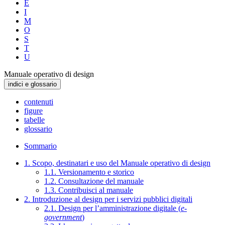
E
I
M
O
S
T
U
Manuale operativo di design
indici e glossario
contenuti
figure
tabelle
glossario
Sommario
1. Scopo, destinatari e uso del Manuale operativo di design
1.1. Versionamento e storico
1.2. Consultazione del manuale
1.3. Contribuisci al manuale
2. Introduzione al design per i servizi pubblici digitali
2.1. Design per l’amministrazione digitale (
e-
government
)