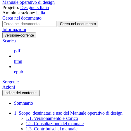
Manuale operativo di design
Progetto:
Designers Italia
Amministrazione:
italia
Cerca nel documento
Cerca nel documento
Informazioni
versione-corrente
Scarica
pdf
html
epub
Sorgente
Azioni
indice dei contenuti
Sommario
1. Scopo, destinatari e uso del Manuale operativo di design
1.1. Versionamento e storico
1.2. Consultazione del manuale
1.3. Contribuisci al manuale