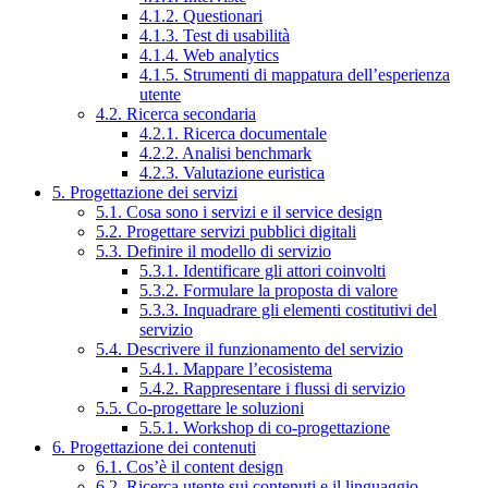
4.1.2. Questionari
4.1.3. Test di usabilità
4.1.4. Web analytics
4.1.5. Strumenti di mappatura dell’esperienza
utente
4.2. Ricerca secondaria
4.2.1. Ricerca documentale
4.2.2. Analisi benchmark
4.2.3. Valutazione euristica
5. Progettazione dei servizi
5.1. Cosa sono i servizi e il service design
5.2. Progettare servizi pubblici digitali
5.3. Definire il modello di servizio
5.3.1. Identificare gli attori coinvolti
5.3.2. Formulare la proposta di valore
5.3.3. Inquadrare gli elementi costitutivi del
servizio
5.4. Descrivere il funzionamento del servizio
5.4.1. Mappare l’ecosistema
5.4.2. Rappresentare i flussi di servizio
5.5. Co-progettare le soluzioni
5.5.1. Workshop di co-progettazione
6. Progettazione dei contenuti
6.1. Cos’è il content design
6.2. Ricerca utente sui contenuti e il linguaggio