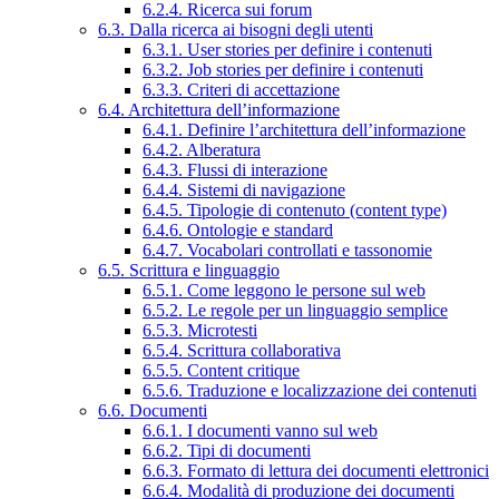
6.2.4. Ricerca sui forum
6.3. Dalla ricerca ai bisogni degli utenti
6.3.1. User stories per definire i contenuti
6.3.2. Job stories per definire i contenuti
6.3.3. Criteri di accettazione
6.4. Architettura dell’informazione
6.4.1. Definire l’architettura dell’informazione
6.4.2. Alberatura
6.4.3. Flussi di interazione
6.4.4. Sistemi di navigazione
6.4.5. Tipologie di contenuto (content type)
6.4.6. Ontologie e standard
6.4.7. Vocabolari controllati e tassonomie
6.5. Scrittura e linguaggio
6.5.1. Come leggono le persone sul web
6.5.2. Le regole per un linguaggio semplice
6.5.3. Microtesti
6.5.4. Scrittura collaborativa
6.5.5. Content critique
6.5.6. Traduzione e localizzazione dei contenuti
6.6. Documenti
6.6.1. I documenti vanno sul web
6.6.2. Tipi di documenti
6.6.3. Formato di lettura dei documenti elettronici
6.6.4. Modalità di produzione dei documenti