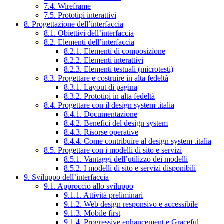
7.4. Wireframe
7.5. Prototipi interattivi
8. Progettazione dell’interfaccia
8.1. Obiettivi dell’interfaccia
8.2. Elementi dell’interfaccia
8.2.1. Elementi di composizione
8.2.2. Elementi interattivi
8.2.3. Elementi testuali (microtesti)
8.3. Progettare e costruire in alta fedeltà
8.3.1. Layout di pagina
8.3.2. Prototipi in alta fedeltà
8.4. Progettare con il design system .italia
8.4.1. Documentazione
8.4.2. Benefici del design system
8.4.3. Risorse operative
8.4.4. Come contribuire al design system .italia
8.5. Progettare con i modelli di sito e servizi
8.5.1. Vantaggi dell’utilizzo dei modelli
8.5.2. I modelli di sito e servizi disponibili
9. Sviluppo dell’interfaccia
9.1. Approccio allo sviluppo
9.1.1. Attività preliminari
9.1.2. Web design responsivo e accessibile
9.1.3. Mobile first
9.1.4. Progressive enhancement e Graceful