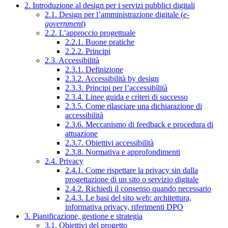
2. Introduzione al design per i servizi pubblici digitali
2.1. Design per l’amministrazione digitale (
e-
government
)
2.2. L’approccio progettuale
2.2.1. Buone pratiche
2.2.2. Principi
2.3. Accessibilità
2.3.1. Definizione
2.3.2. Accessibilità by design
2.3.3. Principi per l’accessibilità
2.3.4. Linee guida e criteri di successo
2.3.5. Come rilasciare una dichiarazione di
accessibilità
2.3.6. Meccanismo di feedback e procedura di
attuazione
2.3.7. Obiettivi accessibilità
2.3.8. Normativa e approfondimenti
2.4. Privacy
2.4.1. Come rispettare la privacy sin dalla
progettazione di un sito o servizio digitale
2.4.2. Richiedi il consenso quando necessario
2.4.3. Le basi del sito web: architettura,
informativa privacy, riferimenti DPO
3. Pianificazione, gestione e strategia
3.1. Obiettivi del progetto