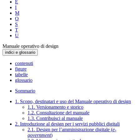
E
I
M
O
S
T
U
Manuale operativo di design
indici e glossario
contenuti
figure
tabelle
glossario
Sommario
1. Scopo, destinatari e uso del Manuale operativo di design
1.1. Versionamento e storico
1.2. Consultazione del manuale
1.3. Contribuisci al manuale
2. Introduzione al design per i servizi pubblici digitali
2.1. Design per l’amministrazione digitale (
e-
government
)