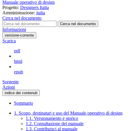
Manuale operativo di design
Progetto:
Designers Italia
Amministrazione:
italia
Cerca nel documento
Cerca nel documento
Informazioni
versione-corrente
Scarica
pdf
html
epub
Sorgente
Azioni
indice dei contenuti
Sommario
1. Scopo, destinatari e uso del Manuale operativo di design
1.1. Versionamento e storico
1.2. Consultazione del manuale
1.3. Contribuisci al manuale