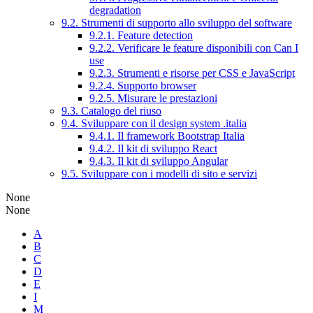
degradation
9.2. Strumenti di supporto allo sviluppo del software
9.2.1. Feature detection
9.2.2. Verificare le feature disponibili con Can I
use
9.2.3. Strumenti e risorse per CSS e JavaScript
9.2.4. Supporto browser
9.2.5. Misurare le prestazioni
9.3. Catalogo del riuso
9.4. Sviluppare con il design system .italia
9.4.1. Il framework Bootstrap Italia
9.4.2. Il kit di sviluppo React
9.4.3. Il kit di sviluppo Angular
9.5. Sviluppare con i modelli di sito e servizi
None
None
A
B
C
D
E
I
M