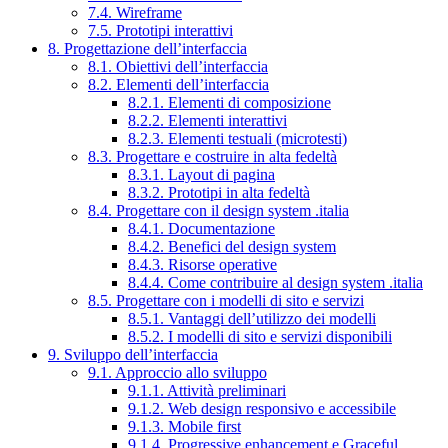
7.4. Wireframe
7.5. Prototipi interattivi
8. Progettazione dell’interfaccia
8.1. Obiettivi dell’interfaccia
8.2. Elementi dell’interfaccia
8.2.1. Elementi di composizione
8.2.2. Elementi interattivi
8.2.3. Elementi testuali (microtesti)
8.3. Progettare e costruire in alta fedeltà
8.3.1. Layout di pagina
8.3.2. Prototipi in alta fedeltà
8.4. Progettare con il design system .italia
8.4.1. Documentazione
8.4.2. Benefici del design system
8.4.3. Risorse operative
8.4.4. Come contribuire al design system .italia
8.5. Progettare con i modelli di sito e servizi
8.5.1. Vantaggi dell’utilizzo dei modelli
8.5.2. I modelli di sito e servizi disponibili
9. Sviluppo dell’interfaccia
9.1. Approccio allo sviluppo
9.1.1. Attività preliminari
9.1.2. Web design responsivo e accessibile
9.1.3. Mobile first
9.1.4. Progressive enhancement e Graceful