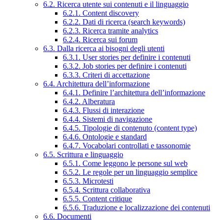
6.2. Ricerca utente sui contenuti e il linguaggio
6.2.1. Content discovery
6.2.2. Dati di ricerca (search keywords)
6.2.3. Ricerca tramite analytics
6.2.4. Ricerca sui forum
6.3. Dalla ricerca ai bisogni degli utenti
6.3.1. User stories per definire i contenuti
6.3.2. Job stories per definire i contenuti
6.3.3. Criteri di accettazione
6.4. Architettura dell’informazione
6.4.1. Definire l’architettura dell’informazione
6.4.2. Alberatura
6.4.3. Flussi di interazione
6.4.4. Sistemi di navigazione
6.4.5. Tipologie di contenuto (content type)
6.4.6. Ontologie e standard
6.4.7. Vocabolari controllati e tassonomie
6.5. Scrittura e linguaggio
6.5.1. Come leggono le persone sul web
6.5.2. Le regole per un linguaggio semplice
6.5.3. Microtesti
6.5.4. Scrittura collaborativa
6.5.5. Content critique
6.5.6. Traduzione e localizzazione dei contenuti
6.6. Documenti