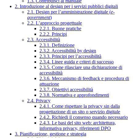
1.3. Contribuisci al manuale
2. Introduzione al design per i servizi pubblici digitali
2.1. Design per l’amministrazione digitale (
e-
government
)
2.2. L’approccio progettuale
2.2.1. Buone pratiche
2.2.2. Principi
2.3. Accessibilità
2.3.1. Definizione
2.3.2. Accessibilità by design
2.3.3. Principi per l’accessibilità
2.3.4. Linee guida e criteri di successo
2.3.5. Come rilasciare una dichiarazione di
accessibilità
2.3.6. Meccanismo di feedback e procedura di
attuazione
2.3.7. Obiettivi accessibilità
2.3.8. Normativa e approfondimenti
2.4. Privacy
2.4.1. Come rispettare la privacy sin dalla
progettazione di un sito o servizio digitale
2.4.2. Richiedi il consenso quando necessario
2.4.3. Le basi del sito web: architettura,
informativa privacy, riferimenti DPO
3. Pianificazione, gestione e strategia