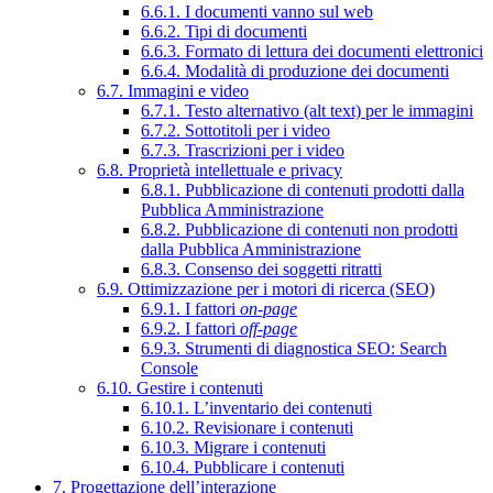
6.6.1. I documenti vanno sul web
6.6.2. Tipi di documenti
6.6.3. Formato di lettura dei documenti elettronici
6.6.4. Modalità di produzione dei documenti
6.7. Immagini e video
6.7.1. Testo alternativo (alt text) per le immagini
6.7.2. Sottotitoli per i video
6.7.3. Trascrizioni per i video
6.8. Proprietà intellettuale e privacy
6.8.1. Pubblicazione di contenuti prodotti dalla
Pubblica Amministrazione
6.8.2. Pubblicazione di contenuti non prodotti
dalla Pubblica Amministrazione
6.8.3. Consenso dei soggetti ritratti
6.9. Ottimizzazione per i motori di ricerca (SEO)
6.9.1. I fattori
on-page
6.9.2. I fattori
off-page
6.9.3. Strumenti di diagnostica SEO: Search
Console
6.10. Gestire i contenuti
6.10.1. L’inventario dei contenuti
6.10.2. Revisionare i contenuti
6.10.3. Migrare i contenuti
6.10.4. Pubblicare i contenuti
7. Progettazione dell’interazione