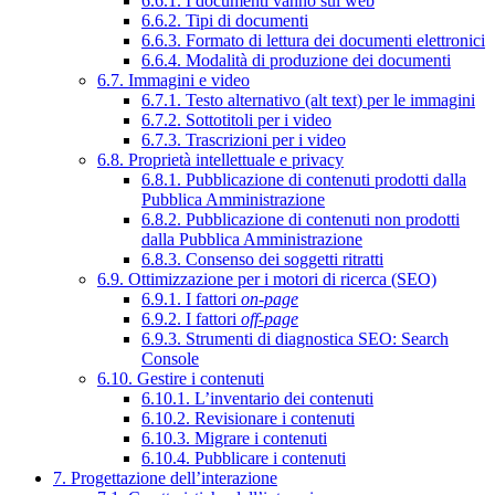
6.6.1. I documenti vanno sul web
6.6.2. Tipi di documenti
6.6.3. Formato di lettura dei documenti elettronici
6.6.4. Modalità di produzione dei documenti
6.7. Immagini e video
6.7.1. Testo alternativo (alt text) per le immagini
6.7.2. Sottotitoli per i video
6.7.3. Trascrizioni per i video
6.8. Proprietà intellettuale e privacy
6.8.1. Pubblicazione di contenuti prodotti dalla
Pubblica Amministrazione
6.8.2. Pubblicazione di contenuti non prodotti
dalla Pubblica Amministrazione
6.8.3. Consenso dei soggetti ritratti
6.9. Ottimizzazione per i motori di ricerca (SEO)
6.9.1. I fattori
on-page
6.9.2. I fattori
off-page
6.9.3. Strumenti di diagnostica SEO: Search
Console
6.10. Gestire i contenuti
6.10.1. L’inventario dei contenuti
6.10.2. Revisionare i contenuti
6.10.3. Migrare i contenuti
6.10.4. Pubblicare i contenuti
7. Progettazione dell’interazione