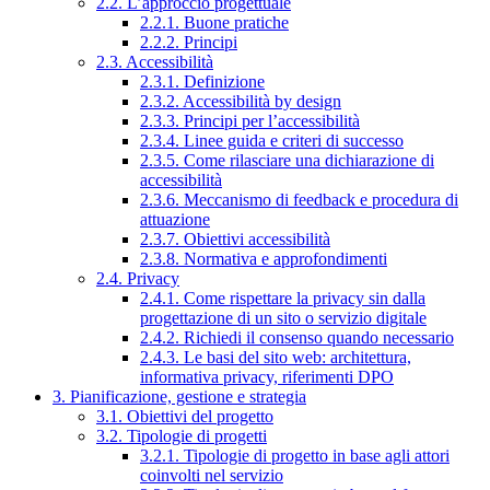
2.2. L’approccio progettuale
2.2.1. Buone pratiche
2.2.2. Principi
2.3. Accessibilità
2.3.1. Definizione
2.3.2. Accessibilità by design
2.3.3. Principi per l’accessibilità
2.3.4. Linee guida e criteri di successo
2.3.5. Come rilasciare una dichiarazione di
accessibilità
2.3.6. Meccanismo di feedback e procedura di
attuazione
2.3.7. Obiettivi accessibilità
2.3.8. Normativa e approfondimenti
2.4. Privacy
2.4.1. Come rispettare la privacy sin dalla
progettazione di un sito o servizio digitale
2.4.2. Richiedi il consenso quando necessario
2.4.3. Le basi del sito web: architettura,
informativa privacy, riferimenti DPO
3. Pianificazione, gestione e strategia
3.1. Obiettivi del progetto
3.2. Tipologie di progetti
3.2.1. Tipologie di progetto in base agli attori
coinvolti nel servizio