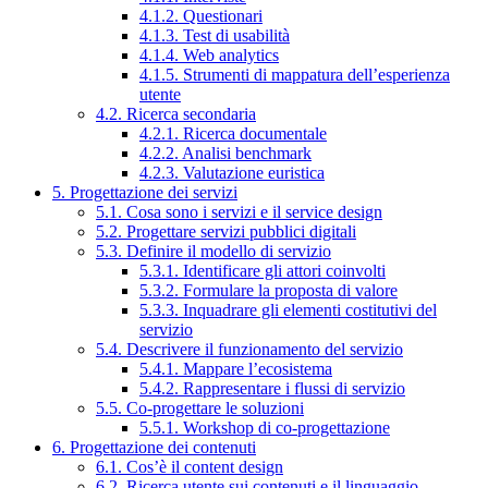
4.1.2. Questionari
4.1.3. Test di usabilità
4.1.4. Web analytics
4.1.5. Strumenti di mappatura dell’esperienza
utente
4.2. Ricerca secondaria
4.2.1. Ricerca documentale
4.2.2. Analisi benchmark
4.2.3. Valutazione euristica
5. Progettazione dei servizi
5.1. Cosa sono i servizi e il service design
5.2. Progettare servizi pubblici digitali
5.3. Definire il modello di servizio
5.3.1. Identificare gli attori coinvolti
5.3.2. Formulare la proposta di valore
5.3.3. Inquadrare gli elementi costitutivi del
servizio
5.4. Descrivere il funzionamento del servizio
5.4.1. Mappare l’ecosistema
5.4.2. Rappresentare i flussi di servizio
5.5. Co-progettare le soluzioni
5.5.1. Workshop di co-progettazione
6. Progettazione dei contenuti
6.1. Cos’è il content design
6.2. Ricerca utente sui contenuti e il linguaggio