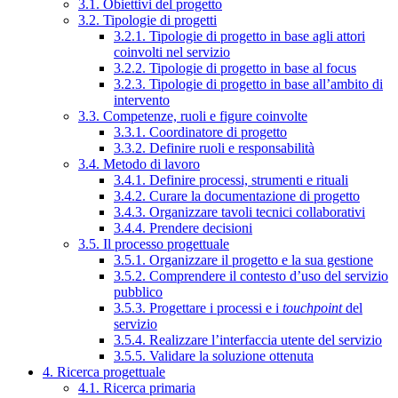
3.1. Obiettivi del progetto
3.2. Tipologie di progetti
3.2.1. Tipologie di progetto in base agli attori
coinvolti nel servizio
3.2.2. Tipologie di progetto in base al focus
3.2.3. Tipologie di progetto in base all’ambito di
intervento
3.3. Competenze, ruoli e figure coinvolte
3.3.1. Coordinatore di progetto
3.3.2. Definire ruoli e responsabilità
3.4. Metodo di lavoro
3.4.1. Definire processi, strumenti e rituali
3.4.2. Curare la documentazione di progetto
3.4.3. Organizzare tavoli tecnici collaborativi
3.4.4. Prendere decisioni
3.5. Il processo progettuale
3.5.1. Organizzare il progetto e la sua gestione
3.5.2. Comprendere il contesto d’uso del servizio
pubblico
3.5.3. Progettare i processi e i
touchpoint
del
servizio
3.5.4. Realizzare l’interfaccia utente del servizio
3.5.5. Validare la soluzione ottenuta
4. Ricerca progettuale
4.1. Ricerca primaria