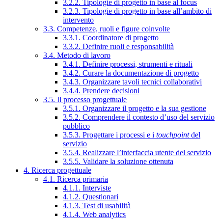
3.2.2. Tipologie di progetto in base al focus
3.2.3. Tipologie di progetto in base all’ambito di
intervento
3.3. Competenze, ruoli e figure coinvolte
3.3.1. Coordinatore di progetto
3.3.2. Definire ruoli e responsabilità
3.4. Metodo di lavoro
3.4.1. Definire processi, strumenti e rituali
3.4.2. Curare la documentazione di progetto
3.4.3. Organizzare tavoli tecnici collaborativi
3.4.4. Prendere decisioni
3.5. Il processo progettuale
3.5.1. Organizzare il progetto e la sua gestione
3.5.2. Comprendere il contesto d’uso del servizio
pubblico
3.5.3. Progettare i processi e i
touchpoint
del
servizio
3.5.4. Realizzare l’interfaccia utente del servizio
3.5.5. Validare la soluzione ottenuta
4. Ricerca progettuale
4.1. Ricerca primaria
4.1.1. Interviste
4.1.2. Questionari
4.1.3. Test di usabilità
4.1.4. Web analytics