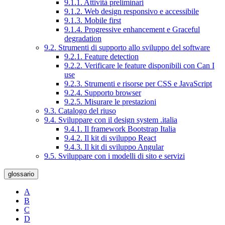
9.1.1. Attività preliminari
9.1.2. Web design responsivo e accessibile
9.1.3. Mobile first
9.1.4. Progressive enhancement e Graceful
degradation
9.2. Strumenti di supporto allo sviluppo del software
9.2.1. Feature detection
9.2.2. Verificare le feature disponibili con Can I
use
9.2.3. Strumenti e risorse per CSS e JavaScript
9.2.4. Supporto browser
9.2.5. Misurare le prestazioni
9.3. Catalogo del riuso
9.4. Sviluppare con il design system .italia
9.4.1. Il framework Bootstrap Italia
9.4.2. Il kit di sviluppo React
9.4.3. Il kit di sviluppo Angular
9.5. Sviluppare con i modelli di sito e servizi
glossario
A
B
C
D