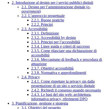
2. Introduzione al design per i servizi pubblici digitali
2.1. Design per l’amministrazione digitale (
e-
government
)
2.2. L’approccio progettuale
2.2.1. Buone pratiche
2.2.2. Principi
2.3. Accessibilità
2.3.1. Definizione
2.3.2. Accessibilità by design
2.3.3. Principi per l’accessibilità
2.3.4. Linee guida e criteri di successo
2.3.5. Come rilasciare una dichiarazione di
accessibilità
2.3.6. Meccanismo di feedback e procedura di
attuazione
2.3.7. Obiettivi accessibilità
2.3.8. Normativa e approfondimenti
2.4. Privacy
2.4.1. Come rispettare la privacy sin dalla
progettazione di un sito o servizio digitale
2.4.2. Richiedi il consenso quando necessario
2.4.3. Le basi del sito web: architettura,
informativa privacy, riferimenti DPO
3. Pianificazione, gestione e strategia
3.1. Obiettivi del progetto