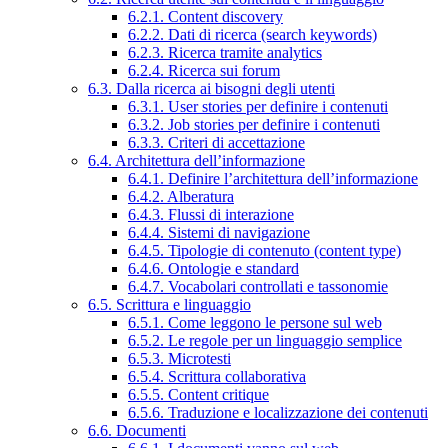
6.2.1. Content discovery
6.2.2. Dati di ricerca (search keywords)
6.2.3. Ricerca tramite analytics
6.2.4. Ricerca sui forum
6.3. Dalla ricerca ai bisogni degli utenti
6.3.1. User stories per definire i contenuti
6.3.2. Job stories per definire i contenuti
6.3.3. Criteri di accettazione
6.4. Architettura dell’informazione
6.4.1. Definire l’architettura dell’informazione
6.4.2. Alberatura
6.4.3. Flussi di interazione
6.4.4. Sistemi di navigazione
6.4.5. Tipologie di contenuto (content type)
6.4.6. Ontologie e standard
6.4.7. Vocabolari controllati e tassonomie
6.5. Scrittura e linguaggio
6.5.1. Come leggono le persone sul web
6.5.2. Le regole per un linguaggio semplice
6.5.3. Microtesti
6.5.4. Scrittura collaborativa
6.5.5. Content critique
6.5.6. Traduzione e localizzazione dei contenuti
6.6. Documenti