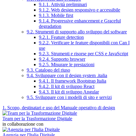
9.1.1. Attività preliminari
9.1.2. Web design responsivo e accessibile
9.1.3. Mobile first
9.1.4. Progressive enhancement e Graceful
degradation
9.2. Strumenti di supporto allo sviluppo del software
9.2.1. Feature detection
9.2.2. Verificare le feature disponibili con Can I
use
9.2.3. Strumenti e risorse per CSS e JavaScript
9.2.4. Supporto browser
9.2.5. Misurare le prestazioni
9.3. Catalogo del riuso
9.4. Sviluppare con il design system .italia
9.4.1. Il framework Bootstrap Italia
9.4.2. Il kit di sviluppo React
9.4.3. Il kit di sviluppo Angular
9.5. Sviluppare con i modelli di sito e servizi
1. Scopo, destinatari e uso del Manuale operativo di design
Team per la Trasformazione Digitale
in collaborazione con
Agenzia per l'Italia Digitale