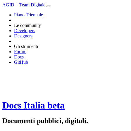
AGID
+
Team Digitale
Piano Triennale
Le community
Developers
Designers
Gli strumenti
Forum
Docs
GitHub
Docs Italia
beta
Documenti pubblici, digitali.