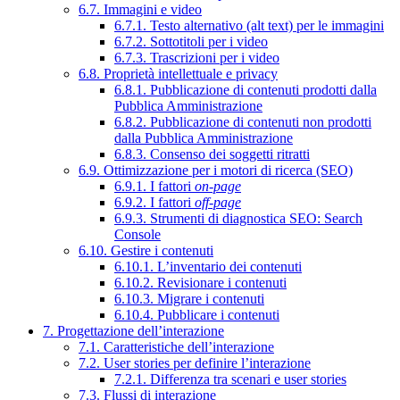
6.7. Immagini e video
6.7.1. Testo alternativo (alt text) per le immagini
6.7.2. Sottotitoli per i video
6.7.3. Trascrizioni per i video
6.8. Proprietà intellettuale e privacy
6.8.1. Pubblicazione di contenuti prodotti dalla
Pubblica Amministrazione
6.8.2. Pubblicazione di contenuti non prodotti
dalla Pubblica Amministrazione
6.8.3. Consenso dei soggetti ritratti
6.9. Ottimizzazione per i motori di ricerca (SEO)
6.9.1. I fattori
on-page
6.9.2. I fattori
off-page
6.9.3. Strumenti di diagnostica SEO: Search
Console
6.10. Gestire i contenuti
6.10.1. L’inventario dei contenuti
6.10.2. Revisionare i contenuti
6.10.3. Migrare i contenuti
6.10.4. Pubblicare i contenuti
7. Progettazione dell’interazione
7.1. Caratteristiche dell’interazione
7.2. User stories per definire l’interazione
7.2.1. Differenza tra scenari e user stories
7.3. Flussi di interazione