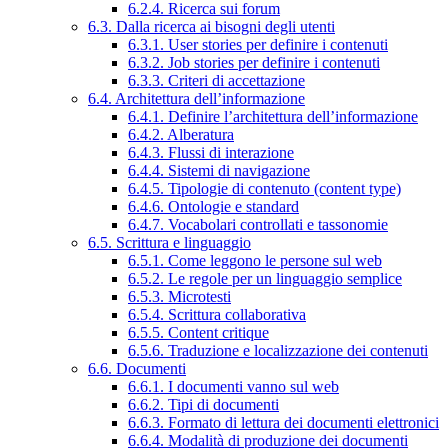
6.2.4. Ricerca sui forum
6.3. Dalla ricerca ai bisogni degli utenti
6.3.1. User stories per definire i contenuti
6.3.2. Job stories per definire i contenuti
6.3.3. Criteri di accettazione
6.4. Architettura dell’informazione
6.4.1. Definire l’architettura dell’informazione
6.4.2. Alberatura
6.4.3. Flussi di interazione
6.4.4. Sistemi di navigazione
6.4.5. Tipologie di contenuto (content type)
6.4.6. Ontologie e standard
6.4.7. Vocabolari controllati e tassonomie
6.5. Scrittura e linguaggio
6.5.1. Come leggono le persone sul web
6.5.2. Le regole per un linguaggio semplice
6.5.3. Microtesti
6.5.4. Scrittura collaborativa
6.5.5. Content critique
6.5.6. Traduzione e localizzazione dei contenuti
6.6. Documenti
6.6.1. I documenti vanno sul web
6.6.2. Tipi di documenti
6.6.3. Formato di lettura dei documenti elettronici
6.6.4. Modalità di produzione dei documenti