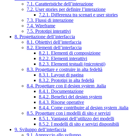
7.1. Caratteristiche dell’interazione
7.2. User stories per definire l’interazione
7.2.1. Differenza tra scenari e user stories
7.3. Flussi di interazione
7.4. Wireframe
7.5. Prototipi interattivi
8. Progettazione dell’interfaccia
8.1. Obiettivi dell’interfaccia
8.2. Elementi dell’interfaccia
8.2.1. Elementi di composizione
8.2.2. Elementi interattivi
8.2.3. Elementi testuali (microtesti)
8.3. Progettare e costruire in alta fedeltà
8.3.1. Layout di pagina
8.3.2. Prototipi in alta fedeltà
8.4. Progettare con il design system .italia
8.4.1. Documentazione
8.4.2. Benefici del design system
8.4.3. Risorse operative
8.4.4. Come contribuire al design system .italia
8.5. Progettare con i modelli di sito e servizi
8.5.1. Vantaggi dell’utilizzo dei modelli
8.5.2. I modelli di sito e servizi disponibili
9. Sviluppo dell’interfaccia
9.1. Approccio allo sviluppo