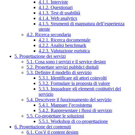
4.1.1. Interviste
4.1.2. Questionari
4.1.3. Test di usabilità
4.1.4. Web analytics
4.1.5. Strumenti di mappatura dell’esperienza
utente
4.2. Ricerca secondaria
4.2.1. Ricerca documentale
4.2.2. Analisi benchmark
4.2.3. Valutazione euristica
5. Progettazione dei servizi
5.1. Cosa sono i servizi e il service design
5.2. Progettare servizi pubblici digitali
5.3. Definire il modello di servizio
5.3.1. Identificare gli attori coinvolti
5.3.2. Formulare la proposta di valore
5.3.3. Inquadrare gli elementi costitutivi del
servizio
5.4. Descrivere il funzionamento del servizio
5.4.1. Mappare l’ecosistema
5.4.2. Rappresentare i flussi di servizio
5.5. Co-progettare le soluzioni
5.5.1. Workshop di co-progettazione
6. Progettazione dei contenuti
6.1. Cos’è il content design