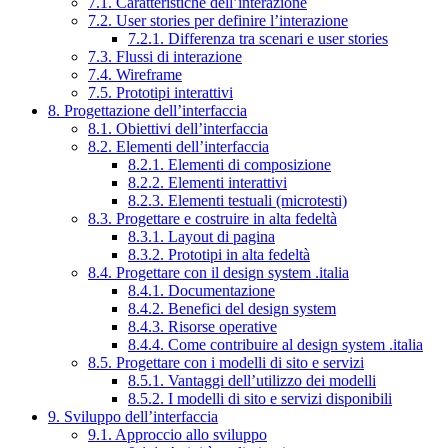
7.1. Caratteristiche dell’interazione
7.2. User stories per definire l’interazione
7.2.1. Differenza tra scenari e user stories
7.3. Flussi di interazione
7.4. Wireframe
7.5. Prototipi interattivi
8. Progettazione dell’interfaccia
8.1. Obiettivi dell’interfaccia
8.2. Elementi dell’interfaccia
8.2.1. Elementi di composizione
8.2.2. Elementi interattivi
8.2.3. Elementi testuali (microtesti)
8.3. Progettare e costruire in alta fedeltà
8.3.1. Layout di pagina
8.3.2. Prototipi in alta fedeltà
8.4. Progettare con il design system .italia
8.4.1. Documentazione
8.4.2. Benefici del design system
8.4.3. Risorse operative
8.4.4. Come contribuire al design system .italia
8.5. Progettare con i modelli di sito e servizi
8.5.1. Vantaggi dell’utilizzo dei modelli
8.5.2. I modelli di sito e servizi disponibili
9. Sviluppo dell’interfaccia
9.1. Approccio allo sviluppo