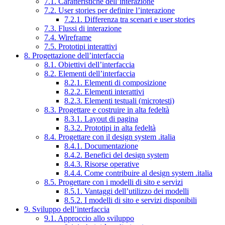
7.1. Caratteristiche dell’interazione
7.2. User stories per definire l’interazione
7.2.1. Differenza tra scenari e user stories
7.3. Flussi di interazione
7.4. Wireframe
7.5. Prototipi interattivi
8. Progettazione dell’interfaccia
8.1. Obiettivi dell’interfaccia
8.2. Elementi dell’interfaccia
8.2.1. Elementi di composizione
8.2.2. Elementi interattivi
8.2.3. Elementi testuali (microtesti)
8.3. Progettare e costruire in alta fedeltà
8.3.1. Layout di pagina
8.3.2. Prototipi in alta fedeltà
8.4. Progettare con il design system .italia
8.4.1. Documentazione
8.4.2. Benefici del design system
8.4.3. Risorse operative
8.4.4. Come contribuire al design system .italia
8.5. Progettare con i modelli di sito e servizi
8.5.1. Vantaggi dell’utilizzo dei modelli
8.5.2. I modelli di sito e servizi disponibili
9. Sviluppo dell’interfaccia
9.1. Approccio allo sviluppo