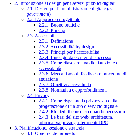
2. Introduzione al design per i servizi pubblici digitali
2.1. Design per l’amministrazione digitale (
e-
government
)
2.2. L’approccio progettuale
2.2.1. Buone pratiche
2.2.2. Principi
2.3. Accessibilità
2.3.1. Definizione
2.3.2. Accessibilità by design
2.3.3. Principi per l’accessibilità
2.3.4. Linee guida e criteri di successo
2.3.5. Come rilasciare una dichiarazione di
accessibilità
2.3.6. Meccanismo di feedback e procedura di
attuazione
2.3.7. Obiettivi accessibilità
2.3.8. Normativa e approfondimenti
2.4. Privacy
2.4.1. Come rispettare la privacy sin dalla
progettazione di un sito o servizio digitale
2.4.2. Richiedi il consenso quando necessario
2.4.3. Le basi del sito web: architettura,
informativa privacy, riferimenti DPO
3. Pianificazione, gestione e strategia
3.1. Obiettivi del progetto