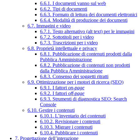
6.6.1. I documenti vanno sul web
6.6.2. Tipi di documenti
6.6.3. Formato di lettura dei documenti elettronici
6.6.4. Modalità di produzione dei documenti
6.7. Immagini e video
6.7.1. Testo alternativo (alt text) per le immagini
6.7.2. Sottotitoli per i video
6.7.3. Trascrizioni per i video
6.8. Proprietà intellettuale e privacy
6.8.1. Pubblicazione di contenuti prodotti dalla
Pubblica Amministrazione
6.8.2. Pubblicazione di contenuti non prodotti
dalla Pubblica Amministrazione
6.8.3. Consenso dei soggetti ritratti
6.9. Ottimizzazione per i motori di ricerca (SEO)
6.9.1. I fattori
on-page
6.9.2. I fattori
off-page
6.9.3. Strumenti di diagnostica SEO: Search
Console
6.10. Gestire i contenuti
6.10.1. L’inventario dei contenuti
6.10.2. Revisionare i contenuti
6.10.3. Migrare i contenuti
6.10.4. Pubblicare i contenuti
7. Progettazione dell’interazione