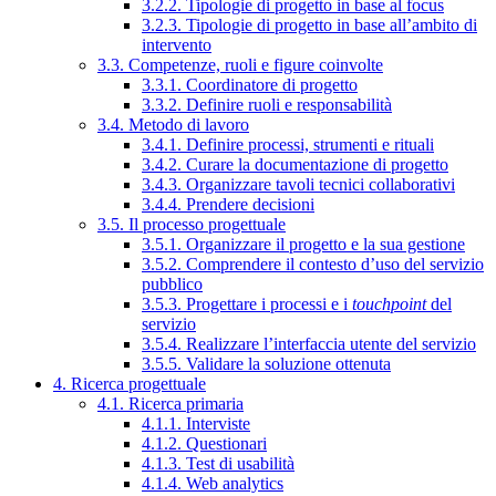
3.2.2. Tipologie di progetto in base al focus
3.2.3. Tipologie di progetto in base all’ambito di
intervento
3.3. Competenze, ruoli e figure coinvolte
3.3.1. Coordinatore di progetto
3.3.2. Definire ruoli e responsabilità
3.4. Metodo di lavoro
3.4.1. Definire processi, strumenti e rituali
3.4.2. Curare la documentazione di progetto
3.4.3. Organizzare tavoli tecnici collaborativi
3.4.4. Prendere decisioni
3.5. Il processo progettuale
3.5.1. Organizzare il progetto e la sua gestione
3.5.2. Comprendere il contesto d’uso del servizio
pubblico
3.5.3. Progettare i processi e i
touchpoint
del
servizio
3.5.4. Realizzare l’interfaccia utente del servizio
3.5.5. Validare la soluzione ottenuta
4. Ricerca progettuale
4.1. Ricerca primaria
4.1.1. Interviste
4.1.2. Questionari
4.1.3. Test di usabilità
4.1.4. Web analytics