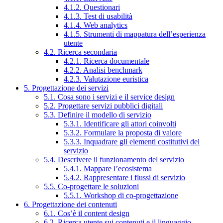
4.1.2. Questionari
4.1.3. Test di usabilità
4.1.4. Web analytics
4.1.5. Strumenti di mappatura dell’esperienza
utente
4.2. Ricerca secondaria
4.2.1. Ricerca documentale
4.2.2. Analisi benchmark
4.2.3. Valutazione euristica
5. Progettazione dei servizi
5.1. Cosa sono i servizi e il service design
5.2. Progettare servizi pubblici digitali
5.3. Definire il modello di servizio
5.3.1. Identificare gli attori coinvolti
5.3.2. Formulare la proposta di valore
5.3.3. Inquadrare gli elementi costitutivi del
servizio
5.4. Descrivere il funzionamento del servizio
5.4.1. Mappare l’ecosistema
5.4.2. Rappresentare i flussi di servizio
5.5. Co-progettare le soluzioni
5.5.1. Workshop di co-progettazione
6. Progettazione dei contenuti
6.1. Cos’è il content design
6.2. Ricerca utente sui contenuti e il linguaggio