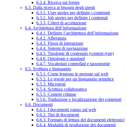
6.2.4. Ricerca sui forum
6.3. Dalla ricerca ai bisogni degli utenti
6.3.1. User stories per definire i contenuti
6.3.2. Job stories per definire i contenuti
6.3.3. Criteri di accettazione
6.4. Architettura dell’informazione
6.4.1. Definire l’architettura dell’informazione
6.4.2. Alberatura
6.4.3. Flussi di interazione
6.4.4. Sistemi di navigazione
6.4.5. Tipologie di contenuto (content type)
6.4.6. Ontologie e standard
6.4.7. Vocabolari controllati e tassonomie
6.5. Scrittura e linguaggio
6.5.1. Come leggono le persone sul web
6.5.2. Le regole per un linguaggio semplice
6.5.3. Microtesti
6.5.4. Scrittura collaborativa
6.5.5. Content critique
6.5.6. Traduzione e localizzazione dei contenuti
6.6. Documenti
6.6.1. I documenti vanno sul web
6.6.2. Tipi di documenti
6.6.3. Formato di lettura dei documenti elettronici
6.6.4. Modalità di produzione dei documenti