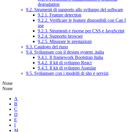
degradation
9.2. Strumenti di supporto allo sviluppo del software
9.2.1. Feature detection
9.2.2. Verificare le feature disponibili con Can I
use
9.2.3. Strumenti e risorse per CSS e JavaScript
9.2.4. Supporto browser
9.2.5. Misurare le prestazioni
9.3. Catalogo del riuso
9.4. Sviluppare con il design system .italia
9.4.1. Il framework Bootstrap Italia
9.4.2. Il kit di sviluppo React
9.4.3. Il kit di sviluppo Angular
9.5. Sviluppare con i modelli di sito e servizi
None
None
A
B
C
D
E
I
M