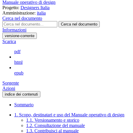
Manuale operativo di design
Progetto:
Designers Italia
Amministrazione:
italia
Cerca nel documento
Cerca nel documento
Informazioni
versione-corrente
Scarica
pdf
html
epub
Sorgente
Azioni
indice dei contenuti
Sommario
1. Scopo, destinatari e uso del Manuale operativo di design
1.1. Versionamento e storico
1.2. Consultazione del manuale
1.3. Contribuisci al manuale