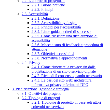
2.2. L’approccio progettuale
2.2.1. Buone pratiche
2.2.2. Principi
2.3. Accessibilità
2.3.1. Definizione
2.3.2. Accessibilità by design
2.3.3. Principi per l’accessibilità
2.3.4. Linee guida e criteri di successo
2.3.5. Come rilasciare una dichiarazione di
accessibilità
2.3.6. Meccanismo di feedback e procedura di
attuazione
2.3.7. Obiettivi accessibilità
2.3.8. Normativa e approfondimenti
2.4. Privacy
2.4.1. Come rispettare la privacy sin dalla
progettazione di un sito o servizio digitale
2.4.2. Richiedi il consenso quando necessario
2.4.3. Le basi del sito web: architettura,
informativa privacy, riferimenti DPO
3. Pianificazione, gestione e strategia
3.1. Obiettivi del progetto
3.2. Tipologie di progetti
3.2.1. Tipologie di progetto in base agli attori
coinvolti nel servizio