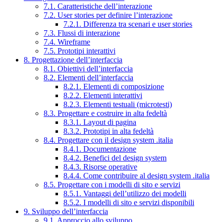
7.1. Caratteristiche dell’interazione
7.2. User stories per definire l’interazione
7.2.1. Differenza tra scenari e user stories
7.3. Flussi di interazione
7.4. Wireframe
7.5. Prototipi interattivi
8. Progettazione dell’interfaccia
8.1. Obiettivi dell’interfaccia
8.2. Elementi dell’interfaccia
8.2.1. Elementi di composizione
8.2.2. Elementi interattivi
8.2.3. Elementi testuali (microtesti)
8.3. Progettare e costruire in alta fedeltà
8.3.1. Layout di pagina
8.3.2. Prototipi in alta fedeltà
8.4. Progettare con il design system .italia
8.4.1. Documentazione
8.4.2. Benefici del design system
8.4.3. Risorse operative
8.4.4. Come contribuire al design system .italia
8.5. Progettare con i modelli di sito e servizi
8.5.1. Vantaggi dell’utilizzo dei modelli
8.5.2. I modelli di sito e servizi disponibili
9. Sviluppo dell’interfaccia
9.1. Approccio allo sviluppo