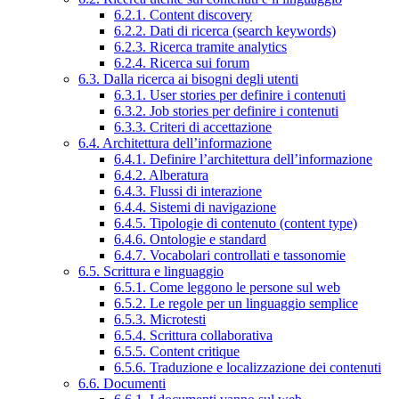
6.2.1. Content discovery
6.2.2. Dati di ricerca (search keywords)
6.2.3. Ricerca tramite analytics
6.2.4. Ricerca sui forum
6.3. Dalla ricerca ai bisogni degli utenti
6.3.1. User stories per definire i contenuti
6.3.2. Job stories per definire i contenuti
6.3.3. Criteri di accettazione
6.4. Architettura dell’informazione
6.4.1. Definire l’architettura dell’informazione
6.4.2. Alberatura
6.4.3. Flussi di interazione
6.4.4. Sistemi di navigazione
6.4.5. Tipologie di contenuto (content type)
6.4.6. Ontologie e standard
6.4.7. Vocabolari controllati e tassonomie
6.5. Scrittura e linguaggio
6.5.1. Come leggono le persone sul web
6.5.2. Le regole per un linguaggio semplice
6.5.3. Microtesti
6.5.4. Scrittura collaborativa
6.5.5. Content critique
6.5.6. Traduzione e localizzazione dei contenuti
6.6. Documenti