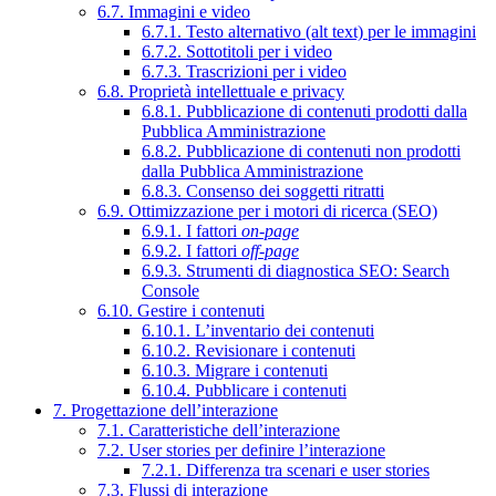
6.7. Immagini e video
6.7.1. Testo alternativo (alt text) per le immagini
6.7.2. Sottotitoli per i video
6.7.3. Trascrizioni per i video
6.8. Proprietà intellettuale e privacy
6.8.1. Pubblicazione di contenuti prodotti dalla
Pubblica Amministrazione
6.8.2. Pubblicazione di contenuti non prodotti
dalla Pubblica Amministrazione
6.8.3. Consenso dei soggetti ritratti
6.9. Ottimizzazione per i motori di ricerca (SEO)
6.9.1. I fattori
on-page
6.9.2. I fattori
off-page
6.9.3. Strumenti di diagnostica SEO: Search
Console
6.10. Gestire i contenuti
6.10.1. L’inventario dei contenuti
6.10.2. Revisionare i contenuti
6.10.3. Migrare i contenuti
6.10.4. Pubblicare i contenuti
7. Progettazione dell’interazione
7.1. Caratteristiche dell’interazione
7.2. User stories per definire l’interazione
7.2.1. Differenza tra scenari e user stories
7.3. Flussi di interazione