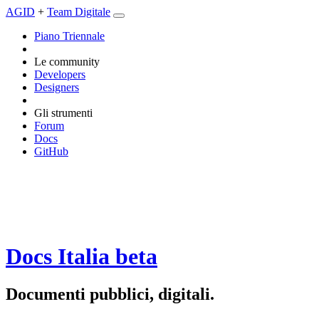
AGID
+
Team Digitale
Piano Triennale
Le community
Developers
Designers
Gli strumenti
Forum
Docs
GitHub
Docs Italia
beta
Documenti pubblici, digitali.