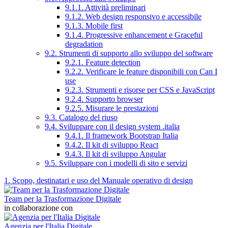
9.1.1. Attività preliminari
9.1.2. Web design responsivo e accessibile
9.1.3. Mobile first
9.1.4. Progressive enhancement e Graceful
degradation
9.2. Strumenti di supporto allo sviluppo del software
9.2.1. Feature detection
9.2.2. Verificare le feature disponibili con Can I
use
9.2.3. Strumenti e risorse per CSS e JavaScript
9.2.4. Supporto browser
9.2.5. Misurare le prestazioni
9.3. Catalogo del riuso
9.4. Sviluppare con il design system .italia
9.4.1. Il framework Bootstrap Italia
9.4.2. Il kit di sviluppo React
9.4.3. Il kit di sviluppo Angular
9.5. Sviluppare con i modelli di sito e servizi
1. Scopo, destinatari e uso del Manuale operativo di design
Team per la Trasformazione Digitale
in collaborazione con
Agenzia per l'Italia Digitale