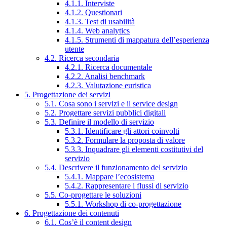
4.1.1. Interviste
4.1.2. Questionari
4.1.3. Test di usabilità
4.1.4. Web analytics
4.1.5. Strumenti di mappatura dell’esperienza
utente
4.2. Ricerca secondaria
4.2.1. Ricerca documentale
4.2.2. Analisi benchmark
4.2.3. Valutazione euristica
5. Progettazione dei servizi
5.1. Cosa sono i servizi e il service design
5.2. Progettare servizi pubblici digitali
5.3. Definire il modello di servizio
5.3.1. Identificare gli attori coinvolti
5.3.2. Formulare la proposta di valore
5.3.3. Inquadrare gli elementi costitutivi del
servizio
5.4. Descrivere il funzionamento del servizio
5.4.1. Mappare l’ecosistema
5.4.2. Rappresentare i flussi di servizio
5.5. Co-progettare le soluzioni
5.5.1. Workshop di co-progettazione
6. Progettazione dei contenuti
6.1. Cos’è il content design