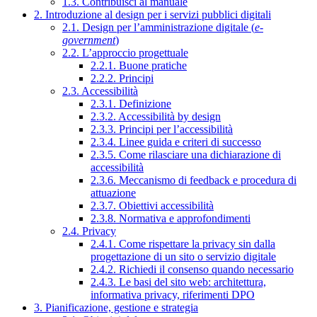
1.3. Contribuisci al manuale
2. Introduzione al design per i servizi pubblici digitali
2.1. Design per l’amministrazione digitale (
e-
government
)
2.2. L’approccio progettuale
2.2.1. Buone pratiche
2.2.2. Principi
2.3. Accessibilità
2.3.1. Definizione
2.3.2. Accessibilità by design
2.3.3. Principi per l’accessibilità
2.3.4. Linee guida e criteri di successo
2.3.5. Come rilasciare una dichiarazione di
accessibilità
2.3.6. Meccanismo di feedback e procedura di
attuazione
2.3.7. Obiettivi accessibilità
2.3.8. Normativa e approfondimenti
2.4. Privacy
2.4.1. Come rispettare la privacy sin dalla
progettazione di un sito o servizio digitale
2.4.2. Richiedi il consenso quando necessario
2.4.3. Le basi del sito web: architettura,
informativa privacy, riferimenti DPO
3. Pianificazione, gestione e strategia