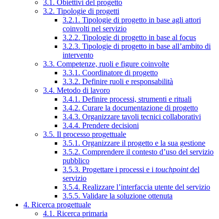
3.1. Obiettivi del progetto
3.2. Tipologie di progetti
3.2.1. Tipologie di progetto in base agli attori
coinvolti nel servizio
3.2.2. Tipologie di progetto in base al focus
3.2.3. Tipologie di progetto in base all’ambito di
intervento
3.3. Competenze, ruoli e figure coinvolte
3.3.1. Coordinatore di progetto
3.3.2. Definire ruoli e responsabilità
3.4. Metodo di lavoro
3.4.1. Definire processi, strumenti e rituali
3.4.2. Curare la documentazione di progetto
3.4.3. Organizzare tavoli tecnici collaborativi
3.4.4. Prendere decisioni
3.5. Il processo progettuale
3.5.1. Organizzare il progetto e la sua gestione
3.5.2. Comprendere il contesto d’uso del servizio
pubblico
3.5.3. Progettare i processi e i
touchpoint
del
servizio
3.5.4. Realizzare l’interfaccia utente del servizio
3.5.5. Validare la soluzione ottenuta
4. Ricerca progettuale
4.1. Ricerca primaria