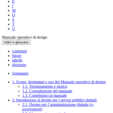
E
I
M
O
S
T
U
Manuale operativo di design
indici e glossario
contenuti
figure
tabelle
glossario
Sommario
1. Scopo, destinatari e uso del Manuale operativo di design
1.1. Versionamento e storico
1.2. Consultazione del manuale
1.3. Contribuisci al manuale
2. Introduzione al design per i servizi pubblici digitali
2.1. Design per l’amministrazione digitale (
e-
government
)