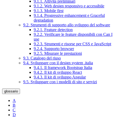
9.1.1. Attività preliminari
9.1.2. Web design responsivo e accessibile
9.1.3. Mobile first
9.1.4. Progressive enhancement e Graceful
degradation
9.2. Strumenti di supporto allo sviluppo del software
9.2.1. Feature detection
9.2.2. Verificare le feature disponibili con Can I
use
9.2.3. Strumenti e risorse per CSS e JavaScript
9.2.4. Supporto browser
9.2.5. Misurare le prestazioni
9.3. Catalogo del riuso
9.4. Sviluppare con il design system .italia
9.4.1. Il framework Bootstrap Italia
9.4.2. Il kit di sviluppo React
9.4.3. Il kit di sviluppo Angular
9.5. Sviluppare con i modelli di sito e servizi
glossario
A
B
C
D