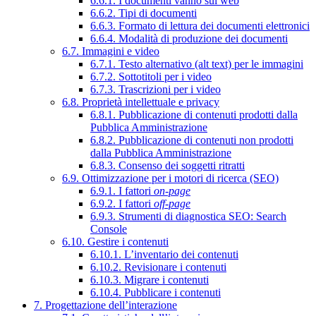
6.6.1. I documenti vanno sul web
6.6.2. Tipi di documenti
6.6.3. Formato di lettura dei documenti elettronici
6.6.4. Modalità di produzione dei documenti
6.7. Immagini e video
6.7.1. Testo alternativo (alt text) per le immagini
6.7.2. Sottotitoli per i video
6.7.3. Trascrizioni per i video
6.8. Proprietà intellettuale e privacy
6.8.1. Pubblicazione di contenuti prodotti dalla
Pubblica Amministrazione
6.8.2. Pubblicazione di contenuti non prodotti
dalla Pubblica Amministrazione
6.8.3. Consenso dei soggetti ritratti
6.9. Ottimizzazione per i motori di ricerca (SEO)
6.9.1. I fattori
on-page
6.9.2. I fattori
off-page
6.9.3. Strumenti di diagnostica SEO: Search
Console
6.10. Gestire i contenuti
6.10.1. L’inventario dei contenuti
6.10.2. Revisionare i contenuti
6.10.3. Migrare i contenuti
6.10.4. Pubblicare i contenuti
7. Progettazione dell’interazione