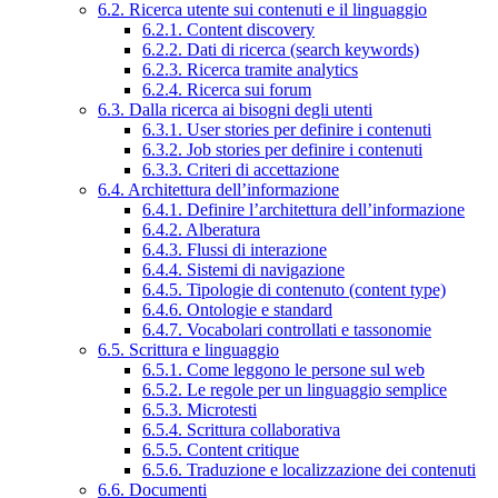
6.2. Ricerca utente sui contenuti e il linguaggio
6.2.1. Content discovery
6.2.2. Dati di ricerca (search keywords)
6.2.3. Ricerca tramite analytics
6.2.4. Ricerca sui forum
6.3. Dalla ricerca ai bisogni degli utenti
6.3.1. User stories per definire i contenuti
6.3.2. Job stories per definire i contenuti
6.3.3. Criteri di accettazione
6.4. Architettura dell’informazione
6.4.1. Definire l’architettura dell’informazione
6.4.2. Alberatura
6.4.3. Flussi di interazione
6.4.4. Sistemi di navigazione
6.4.5. Tipologie di contenuto (content type)
6.4.6. Ontologie e standard
6.4.7. Vocabolari controllati e tassonomie
6.5. Scrittura e linguaggio
6.5.1. Come leggono le persone sul web
6.5.2. Le regole per un linguaggio semplice
6.5.3. Microtesti
6.5.4. Scrittura collaborativa
6.5.5. Content critique
6.5.6. Traduzione e localizzazione dei contenuti
6.6. Documenti