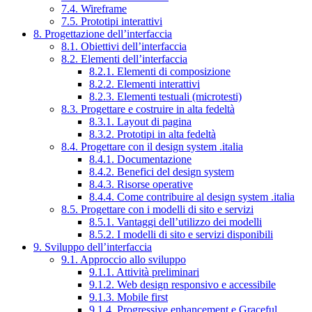
7.4. Wireframe
7.5. Prototipi interattivi
8. Progettazione dell’interfaccia
8.1. Obiettivi dell’interfaccia
8.2. Elementi dell’interfaccia
8.2.1. Elementi di composizione
8.2.2. Elementi interattivi
8.2.3. Elementi testuali (microtesti)
8.3. Progettare e costruire in alta fedeltà
8.3.1. Layout di pagina
8.3.2. Prototipi in alta fedeltà
8.4. Progettare con il design system .italia
8.4.1. Documentazione
8.4.2. Benefici del design system
8.4.3. Risorse operative
8.4.4. Come contribuire al design system .italia
8.5. Progettare con i modelli di sito e servizi
8.5.1. Vantaggi dell’utilizzo dei modelli
8.5.2. I modelli di sito e servizi disponibili
9. Sviluppo dell’interfaccia
9.1. Approccio allo sviluppo
9.1.1. Attività preliminari
9.1.2. Web design responsivo e accessibile
9.1.3. Mobile first
9.1.4. Progressive enhancement e Graceful