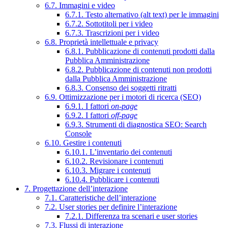
6.7. Immagini e video
6.7.1. Testo alternativo (alt text) per le immagini
6.7.2. Sottotitoli per i video
6.7.3. Trascrizioni per i video
6.8. Proprietà intellettuale e privacy
6.8.1. Pubblicazione di contenuti prodotti dalla
Pubblica Amministrazione
6.8.2. Pubblicazione di contenuti non prodotti
dalla Pubblica Amministrazione
6.8.3. Consenso dei soggetti ritratti
6.9. Ottimizzazione per i motori di ricerca (SEO)
6.9.1. I fattori
on-page
6.9.2. I fattori
off-page
6.9.3. Strumenti di diagnostica SEO: Search
Console
6.10. Gestire i contenuti
6.10.1. L’inventario dei contenuti
6.10.2. Revisionare i contenuti
6.10.3. Migrare i contenuti
6.10.4. Pubblicare i contenuti
7. Progettazione dell’interazione
7.1. Caratteristiche dell’interazione
7.2. User stories per definire l’interazione
7.2.1. Differenza tra scenari e user stories
7.3. Flussi di interazione