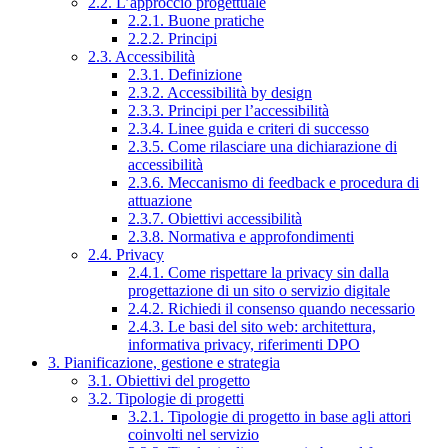
2.2. L’approccio progettuale
2.2.1. Buone pratiche
2.2.2. Principi
2.3. Accessibilità
2.3.1. Definizione
2.3.2. Accessibilità by design
2.3.3. Principi per l’accessibilità
2.3.4. Linee guida e criteri di successo
2.3.5. Come rilasciare una dichiarazione di
accessibilità
2.3.6. Meccanismo di feedback e procedura di
attuazione
2.3.7. Obiettivi accessibilità
2.3.8. Normativa e approfondimenti
2.4. Privacy
2.4.1. Come rispettare la privacy sin dalla
progettazione di un sito o servizio digitale
2.4.2. Richiedi il consenso quando necessario
2.4.3. Le basi del sito web: architettura,
informativa privacy, riferimenti DPO
3. Pianificazione, gestione e strategia
3.1. Obiettivi del progetto
3.2. Tipologie di progetti
3.2.1. Tipologie di progetto in base agli attori
coinvolti nel servizio