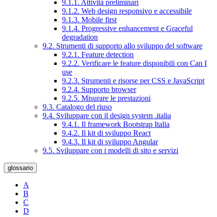
9.1.1. Attività preliminari
9.1.2. Web design responsivo e accessibile
9.1.3. Mobile first
9.1.4. Progressive enhancement e Graceful
degradation
9.2. Strumenti di supporto allo sviluppo del software
9.2.1. Feature detection
9.2.2. Verificare le feature disponibili con Can I
use
9.2.3. Strumenti e risorse per CSS e JavaScript
9.2.4. Supporto browser
9.2.5. Misurare le prestazioni
9.3. Catalogo del riuso
9.4. Sviluppare con il design system .italia
9.4.1. Il framework Bootstrap Italia
9.4.2. Il kit di sviluppo React
9.4.3. Il kit di sviluppo Angular
9.5. Sviluppare con i modelli di sito e servizi
glossario
A
B
C
D