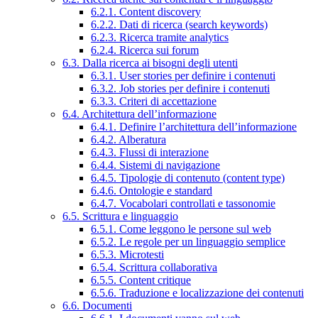
6.2.1. Content discovery
6.2.2. Dati di ricerca (search keywords)
6.2.3. Ricerca tramite analytics
6.2.4. Ricerca sui forum
6.3. Dalla ricerca ai bisogni degli utenti
6.3.1. User stories per definire i contenuti
6.3.2. Job stories per definire i contenuti
6.3.3. Criteri di accettazione
6.4. Architettura dell’informazione
6.4.1. Definire l’architettura dell’informazione
6.4.2. Alberatura
6.4.3. Flussi di interazione
6.4.4. Sistemi di navigazione
6.4.5. Tipologie di contenuto (content type)
6.4.6. Ontologie e standard
6.4.7. Vocabolari controllati e tassonomie
6.5. Scrittura e linguaggio
6.5.1. Come leggono le persone sul web
6.5.2. Le regole per un linguaggio semplice
6.5.3. Microtesti
6.5.4. Scrittura collaborativa
6.5.5. Content critique
6.5.6. Traduzione e localizzazione dei contenuti
6.6. Documenti