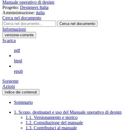
Manuale operativo di design
Progetto:
Designers Italia
Amministrazione:
italia
Cerca nel documento
Cerca nel documento
Informazioni
versione-corrente
Scarica
pdf
html
epub
Sorgente
Azioni
indice dei contenuti
Sommario
1. Scopo, destinatari e uso del Manuale operativo di design
1.1. Versionamento e storico
1.2. Consultazione del manuale
1.3. Contribuisci al manuale