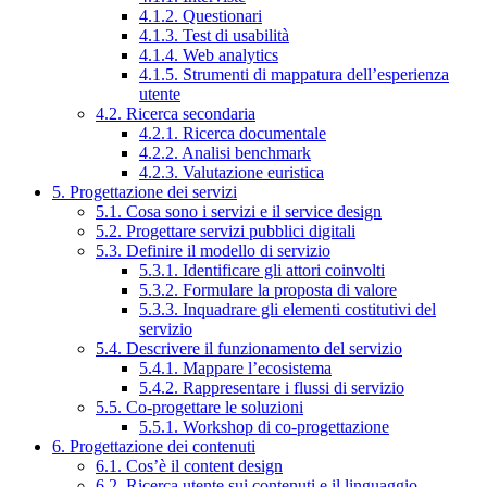
4.1.2. Questionari
4.1.3. Test di usabilità
4.1.4. Web analytics
4.1.5. Strumenti di mappatura dell’esperienza
utente
4.2. Ricerca secondaria
4.2.1. Ricerca documentale
4.2.2. Analisi benchmark
4.2.3. Valutazione euristica
5. Progettazione dei servizi
5.1. Cosa sono i servizi e il service design
5.2. Progettare servizi pubblici digitali
5.3. Definire il modello di servizio
5.3.1. Identificare gli attori coinvolti
5.3.2. Formulare la proposta di valore
5.3.3. Inquadrare gli elementi costitutivi del
servizio
5.4. Descrivere il funzionamento del servizio
5.4.1. Mappare l’ecosistema
5.4.2. Rappresentare i flussi di servizio
5.5. Co-progettare le soluzioni
5.5.1. Workshop di co-progettazione
6. Progettazione dei contenuti
6.1. Cos’è il content design
6.2. Ricerca utente sui contenuti e il linguaggio