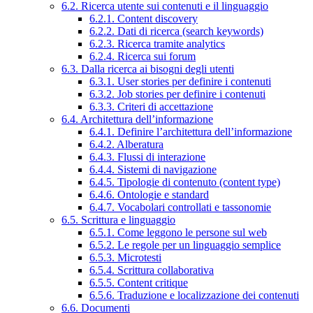
6.2. Ricerca utente sui contenuti e il linguaggio
6.2.1. Content discovery
6.2.2. Dati di ricerca (search keywords)
6.2.3. Ricerca tramite analytics
6.2.4. Ricerca sui forum
6.3. Dalla ricerca ai bisogni degli utenti
6.3.1. User stories per definire i contenuti
6.3.2. Job stories per definire i contenuti
6.3.3. Criteri di accettazione
6.4. Architettura dell’informazione
6.4.1. Definire l’architettura dell’informazione
6.4.2. Alberatura
6.4.3. Flussi di interazione
6.4.4. Sistemi di navigazione
6.4.5. Tipologie di contenuto (content type)
6.4.6. Ontologie e standard
6.4.7. Vocabolari controllati e tassonomie
6.5. Scrittura e linguaggio
6.5.1. Come leggono le persone sul web
6.5.2. Le regole per un linguaggio semplice
6.5.3. Microtesti
6.5.4. Scrittura collaborativa
6.5.5. Content critique
6.5.6. Traduzione e localizzazione dei contenuti
6.6. Documenti