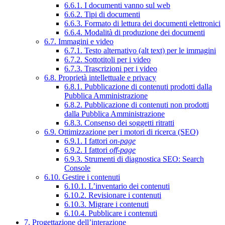
6.6.1. I documenti vanno sul web
6.6.2. Tipi di documenti
6.6.3. Formato di lettura dei documenti elettronici
6.6.4. Modalità di produzione dei documenti
6.7. Immagini e video
6.7.1. Testo alternativo (alt text) per le immagini
6.7.2. Sottotitoli per i video
6.7.3. Trascrizioni per i video
6.8. Proprietà intellettuale e privacy
6.8.1. Pubblicazione di contenuti prodotti dalla
Pubblica Amministrazione
6.8.2. Pubblicazione di contenuti non prodotti
dalla Pubblica Amministrazione
6.8.3. Consenso dei soggetti ritratti
6.9. Ottimizzazione per i motori di ricerca (SEO)
6.9.1. I fattori
on-page
6.9.2. I fattori
off-page
6.9.3. Strumenti di diagnostica SEO: Search
Console
6.10. Gestire i contenuti
6.10.1. L’inventario dei contenuti
6.10.2. Revisionare i contenuti
6.10.3. Migrare i contenuti
6.10.4. Pubblicare i contenuti
7. Progettazione dell’interazione