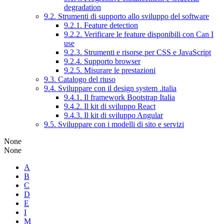
degradation
9.2. Strumenti di supporto allo sviluppo del software
9.2.1. Feature detection
9.2.2. Verificare le feature disponibili con Can I
use
9.2.3. Strumenti e risorse per CSS e JavaScript
9.2.4. Supporto browser
9.2.5. Misurare le prestazioni
9.3. Catalogo del riuso
9.4. Sviluppare con il design system .italia
9.4.1. Il framework Bootstrap Italia
9.4.2. Il kit di sviluppo React
9.4.3. Il kit di sviluppo Angular
9.5. Sviluppare con i modelli di sito e servizi
None
None
A
B
C
D
E
I
M