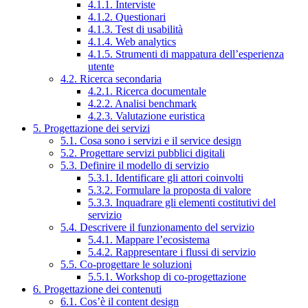
4.1.1. Interviste
4.1.2. Questionari
4.1.3. Test di usabilità
4.1.4. Web analytics
4.1.5. Strumenti di mappatura dell’esperienza
utente
4.2. Ricerca secondaria
4.2.1. Ricerca documentale
4.2.2. Analisi benchmark
4.2.3. Valutazione euristica
5. Progettazione dei servizi
5.1. Cosa sono i servizi e il service design
5.2. Progettare servizi pubblici digitali
5.3. Definire il modello di servizio
5.3.1. Identificare gli attori coinvolti
5.3.2. Formulare la proposta di valore
5.3.3. Inquadrare gli elementi costitutivi del
servizio
5.4. Descrivere il funzionamento del servizio
5.4.1. Mappare l’ecosistema
5.4.2. Rappresentare i flussi di servizio
5.5. Co-progettare le soluzioni
5.5.1. Workshop di co-progettazione
6. Progettazione dei contenuti
6.1. Cos’è il content design