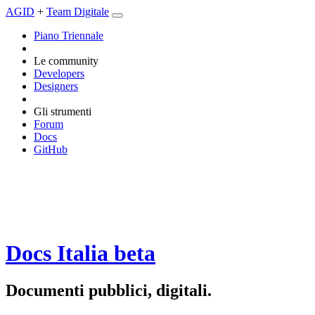
AGID
+
Team Digitale
Piano Triennale
Le community
Developers
Designers
Gli strumenti
Forum
Docs
GitHub
Docs Italia
beta
Documenti pubblici, digitali.