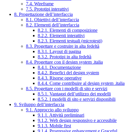
7.4. Wireframe
7.5. Prototipi interattivi
8. Progettazione dell’interfaccia
8.1. Obiettivi dell’interfaccia
8.2. Elementi dell’interfaccia
8.2.1. Elementi di composizione
8.2.2. Elementi interattivi
8.2.3. Elementi testuali (microtesti)
8.3. Progettare e costruire in alta fedeltà
8.3.1. Layout di pagina
8.3.2. Prototipi in alta fedeltà
8.4. Progettare con il design system .italia
8.4.1. Documentazione
8.4.2. Benefici del design system
8.4.3. Risorse operative
8.4.4. Come contribuire al design system .italia
8.5. Progettare con i modelli di sito e servizi
8.5.1. Vantaggi dell’utilizzo dei modelli
8.5.2. I modelli di sito e servizi disponibili
9. Sviluppo dell’interfaccia
9.1. Approccio allo sviluppo
9.1.1. Attività preliminari
9.1.2. Web design responsivo e accessibile
9.1.3. Mobile first
9.1.4. Progressive enhancement e Graceful