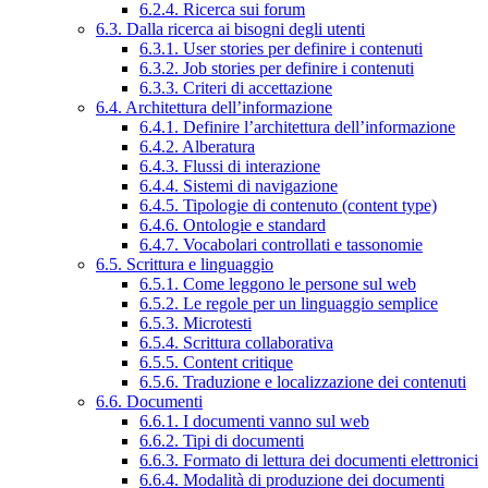
6.2.4. Ricerca sui forum
6.3. Dalla ricerca ai bisogni degli utenti
6.3.1. User stories per definire i contenuti
6.3.2. Job stories per definire i contenuti
6.3.3. Criteri di accettazione
6.4. Architettura dell’informazione
6.4.1. Definire l’architettura dell’informazione
6.4.2. Alberatura
6.4.3. Flussi di interazione
6.4.4. Sistemi di navigazione
6.4.5. Tipologie di contenuto (content type)
6.4.6. Ontologie e standard
6.4.7. Vocabolari controllati e tassonomie
6.5. Scrittura e linguaggio
6.5.1. Come leggono le persone sul web
6.5.2. Le regole per un linguaggio semplice
6.5.3. Microtesti
6.5.4. Scrittura collaborativa
6.5.5. Content critique
6.5.6. Traduzione e localizzazione dei contenuti
6.6. Documenti
6.6.1. I documenti vanno sul web
6.6.2. Tipi di documenti
6.6.3. Formato di lettura dei documenti elettronici
6.6.4. Modalità di produzione dei documenti