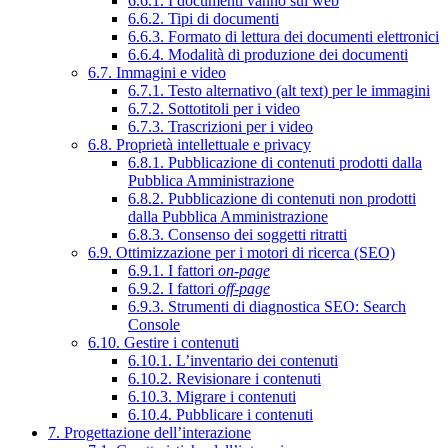
6.6.1. I documenti vanno sul web
6.6.2. Tipi di documenti
6.6.3. Formato di lettura dei documenti elettronici
6.6.4. Modalità di produzione dei documenti
6.7. Immagini e video
6.7.1. Testo alternativo (alt text) per le immagini
6.7.2. Sottotitoli per i video
6.7.3. Trascrizioni per i video
6.8. Proprietà intellettuale e privacy
6.8.1. Pubblicazione di contenuti prodotti dalla
Pubblica Amministrazione
6.8.2. Pubblicazione di contenuti non prodotti
dalla Pubblica Amministrazione
6.8.3. Consenso dei soggetti ritratti
6.9. Ottimizzazione per i motori di ricerca (SEO)
6.9.1. I fattori
on-page
6.9.2. I fattori
off-page
6.9.3. Strumenti di diagnostica SEO: Search
Console
6.10. Gestire i contenuti
6.10.1. L’inventario dei contenuti
6.10.2. Revisionare i contenuti
6.10.3. Migrare i contenuti
6.10.4. Pubblicare i contenuti
7. Progettazione dell’interazione