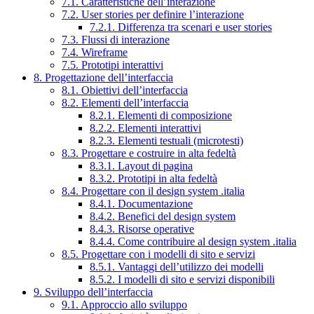
7.1. Caratteristiche dell’interazione
7.2. User stories per definire l’interazione
7.2.1. Differenza tra scenari e user stories
7.3. Flussi di interazione
7.4. Wireframe
7.5. Prototipi interattivi
8. Progettazione dell’interfaccia
8.1. Obiettivi dell’interfaccia
8.2. Elementi dell’interfaccia
8.2.1. Elementi di composizione
8.2.2. Elementi interattivi
8.2.3. Elementi testuali (microtesti)
8.3. Progettare e costruire in alta fedeltà
8.3.1. Layout di pagina
8.3.2. Prototipi in alta fedeltà
8.4. Progettare con il design system .italia
8.4.1. Documentazione
8.4.2. Benefici del design system
8.4.3. Risorse operative
8.4.4. Come contribuire al design system .italia
8.5. Progettare con i modelli di sito e servizi
8.5.1. Vantaggi dell’utilizzo dei modelli
8.5.2. I modelli di sito e servizi disponibili
9. Sviluppo dell’interfaccia
9.1. Approccio allo sviluppo