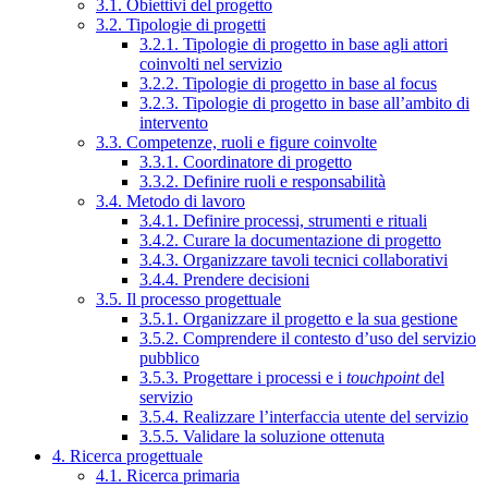
3.1. Obiettivi del progetto
3.2. Tipologie di progetti
3.2.1. Tipologie di progetto in base agli attori
coinvolti nel servizio
3.2.2. Tipologie di progetto in base al focus
3.2.3. Tipologie di progetto in base all’ambito di
intervento
3.3. Competenze, ruoli e figure coinvolte
3.3.1. Coordinatore di progetto
3.3.2. Definire ruoli e responsabilità
3.4. Metodo di lavoro
3.4.1. Definire processi, strumenti e rituali
3.4.2. Curare la documentazione di progetto
3.4.3. Organizzare tavoli tecnici collaborativi
3.4.4. Prendere decisioni
3.5. Il processo progettuale
3.5.1. Organizzare il progetto e la sua gestione
3.5.2. Comprendere il contesto d’uso del servizio
pubblico
3.5.3. Progettare i processi e i
touchpoint
del
servizio
3.5.4. Realizzare l’interfaccia utente del servizio
3.5.5. Validare la soluzione ottenuta
4. Ricerca progettuale
4.1. Ricerca primaria