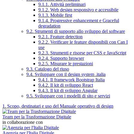
9.1.1. Attività preliminari
9.1.2. Web design responsivo e accessibile
9.1.3. Mobile first
9.1.4. Progressive enhancement e Graceful
degradation
9.2. Strumenti di supporto allo sviluppo del software
9.2.1. Feature detection
9.2.2. Verificare le feature disponibili con Can I
use
9.2.3. Strumenti e risorse per CSS e JavaScript
9.2.4. Supporto browser
9.2.5. Misurare le prestazioni
9.3. Catalogo del riuso
9.4. Sviluppare con il design system .italia
9.4.1. Il framework Bootstrap Italia
9.4.2. Il kit di sviluppo React
9.4.3. Il kit di sviluppo Angular
9.5. Sviluppare con i modelli di sito e servizi
1. Scopo, destinatari e uso del Manuale operativo di design
Team per la Trasformazione Digitale
in collaborazione con
Agenzia per l'Italia Digitale