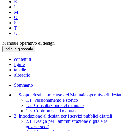
E
I
M
O
S
T
U
Manuale operativo di design
indici e glossario
contenuti
figure
tabelle
glossario
Sommario
1. Scopo, destinatari e uso del Manuale operativo di design
1.1. Versionamento e storico
1.2. Consultazione del manuale
1.3. Contribuisci al manuale
2. Introduzione al design per i servizi pubblici digitali
2.1. Design per l’amministrazione digitale (
e-
government
)