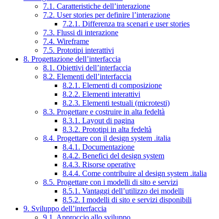
7.1. Caratteristiche dell’interazione
7.2. User stories per definire l’interazione
7.2.1. Differenza tra scenari e user stories
7.3. Flussi di interazione
7.4. Wireframe
7.5. Prototipi interattivi
8. Progettazione dell’interfaccia
8.1. Obiettivi dell’interfaccia
8.2. Elementi dell’interfaccia
8.2.1. Elementi di composizione
8.2.2. Elementi interattivi
8.2.3. Elementi testuali (microtesti)
8.3. Progettare e costruire in alta fedeltà
8.3.1. Layout di pagina
8.3.2. Prototipi in alta fedeltà
8.4. Progettare con il design system .italia
8.4.1. Documentazione
8.4.2. Benefici del design system
8.4.3. Risorse operative
8.4.4. Come contribuire al design system .italia
8.5. Progettare con i modelli di sito e servizi
8.5.1. Vantaggi dell’utilizzo dei modelli
8.5.2. I modelli di sito e servizi disponibili
9. Sviluppo dell’interfaccia
9.1. Approccio allo sviluppo