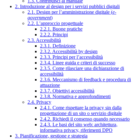
1.3. Contribuisci al manuale
2. Introduzione al design per i servizi pubblici digitali
2.1. Design per l’amministrazione digitale (
e-
government
)
2.2. L’approccio progettuale
2.2.1. Buone pratiche
2.2.2. Principi
2.3. Accessibilità
2.3.1. Definizione
2.3.2. Accessibilità by design
2.3.3. Principi per l’accessibilità
2.3.4. Linee guida e criteri di successo
2.3.5. Come rilasciare una dichiarazione di
accessibilità
2.3.6. Meccanismo di feedback e procedura di
attuazione
2.3.7. Obiettivi accessibilità
2.3.8. Normativa e approfondimenti
2.4. Privacy
2.4.1. Come rispettare la privacy sin dalla
progettazione di un sito o servizio digitale
2.4.2. Richiedi il consenso quando necessario
2.4.3. Le basi del sito web: architettura,
informativa privacy, riferimenti DPO
3. Pianificazione, gestione e strategia