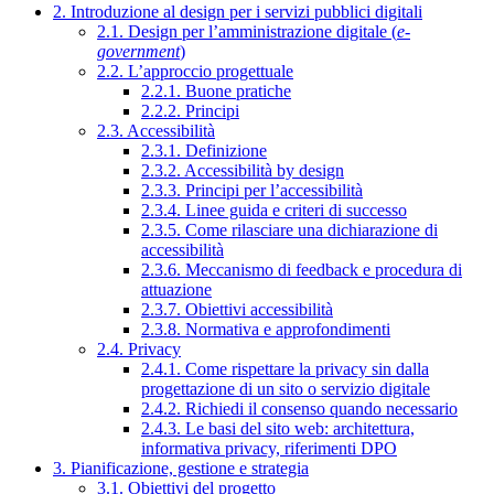
2. Introduzione al design per i servizi pubblici digitali
2.1. Design per l’amministrazione digitale (
e-
government
)
2.2. L’approccio progettuale
2.2.1. Buone pratiche
2.2.2. Principi
2.3. Accessibilità
2.3.1. Definizione
2.3.2. Accessibilità by design
2.3.3. Principi per l’accessibilità
2.3.4. Linee guida e criteri di successo
2.3.5. Come rilasciare una dichiarazione di
accessibilità
2.3.6. Meccanismo di feedback e procedura di
attuazione
2.3.7. Obiettivi accessibilità
2.3.8. Normativa e approfondimenti
2.4. Privacy
2.4.1. Come rispettare la privacy sin dalla
progettazione di un sito o servizio digitale
2.4.2. Richiedi il consenso quando necessario
2.4.3. Le basi del sito web: architettura,
informativa privacy, riferimenti DPO
3. Pianificazione, gestione e strategia
3.1. Obiettivi del progetto