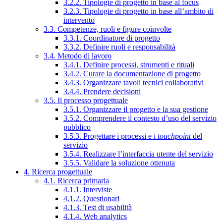
3.2.2. Tipologie di progetto in base al focus
3.2.3. Tipologie di progetto in base all’ambito di
intervento
3.3. Competenze, ruoli e figure coinvolte
3.3.1. Coordinatore di progetto
3.3.2. Definire ruoli e responsabilità
3.4. Metodo di lavoro
3.4.1. Definire processi, strumenti e rituali
3.4.2. Curare la documentazione di progetto
3.4.3. Organizzare tavoli tecnici collaborativi
3.4.4. Prendere decisioni
3.5. Il processo progettuale
3.5.1. Organizzare il progetto e la sua gestione
3.5.2. Comprendere il contesto d’uso del servizio
pubblico
3.5.3. Progettare i processi e i
touchpoint
del
servizio
3.5.4. Realizzare l’interfaccia utente del servizio
3.5.5. Validare la soluzione ottenuta
4. Ricerca progettuale
4.1. Ricerca primaria
4.1.1. Interviste
4.1.2. Questionari
4.1.3. Test di usabilità
4.1.4. Web analytics