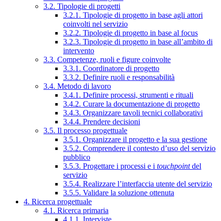
3.2. Tipologie di progetti
3.2.1. Tipologie di progetto in base agli attori
coinvolti nel servizio
3.2.2. Tipologie di progetto in base al focus
3.2.3. Tipologie di progetto in base all’ambito di
intervento
3.3. Competenze, ruoli e figure coinvolte
3.3.1. Coordinatore di progetto
3.3.2. Definire ruoli e responsabilità
3.4. Metodo di lavoro
3.4.1. Definire processi, strumenti e rituali
3.4.2. Curare la documentazione di progetto
3.4.3. Organizzare tavoli tecnici collaborativi
3.4.4. Prendere decisioni
3.5. Il processo progettuale
3.5.1. Organizzare il progetto e la sua gestione
3.5.2. Comprendere il contesto d’uso del servizio
pubblico
3.5.3. Progettare i processi e i
touchpoint
del
servizio
3.5.4. Realizzare l’interfaccia utente del servizio
3.5.5. Validare la soluzione ottenuta
4. Ricerca progettuale
4.1. Ricerca primaria
4.1.1. Interviste