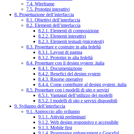
7.4. Wireframe
7.5. Prototipi interattivi
8. Progettazione dell’interfaccia
8.1. Obiettivi dell’interfaccia
8.2. Elementi dell’interfaccia
8.2.1. Elementi di composizione
8.2.2. Elementi interattivi
8.2.3. Elementi testuali (microtesti)
8.3. Progettare e costruire in alta fedeltà
8.3.1. Layout di pagina
8.3.2. Prototipi in alta fedeltà
8.4. Progettare con il design system .italia
8.4.1. Documentazione
8.4.2. Benefici del design system
8.4.3. Risorse operative
8.4.4. Come contribuire al design system .italia
8.5. Progettare con i modelli di sito e servizi
8.5.1. Vantaggi dell’utilizzo dei modelli
8.5.2. I modelli di sito e servizi disponibili
9. Sviluppo dell’interfaccia
9.1. Approccio allo sviluppo
9.1.1. Attività preliminari
9.1.2. Web design responsivo e accessibile
9.1.3. Mobile first
9.1.4. Progressive enhancement e Graceful