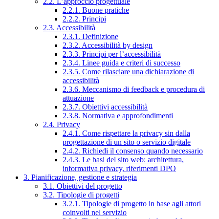
2.2. L’approccio progettuale
2.2.1. Buone pratiche
2.2.2. Principi
2.3. Accessibilità
2.3.1. Definizione
2.3.2. Accessibilità by design
2.3.3. Principi per l’accessibilità
2.3.4. Linee guida e criteri di successo
2.3.5. Come rilasciare una dichiarazione di
accessibilità
2.3.6. Meccanismo di feedback e procedura di
attuazione
2.3.7. Obiettivi accessibilità
2.3.8. Normativa e approfondimenti
2.4. Privacy
2.4.1. Come rispettare la privacy sin dalla
progettazione di un sito o servizio digitale
2.4.2. Richiedi il consenso quando necessario
2.4.3. Le basi del sito web: architettura,
informativa privacy, riferimenti DPO
3. Pianificazione, gestione e strategia
3.1. Obiettivi del progetto
3.2. Tipologie di progetti
3.2.1. Tipologie di progetto in base agli attori
coinvolti nel servizio