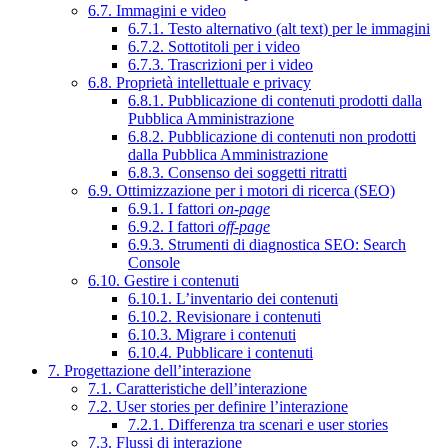
6.7. Immagini e video
6.7.1. Testo alternativo (alt text) per le immagini
6.7.2. Sottotitoli per i video
6.7.3. Trascrizioni per i video
6.8. Proprietà intellettuale e privacy
6.8.1. Pubblicazione di contenuti prodotti dalla
Pubblica Amministrazione
6.8.2. Pubblicazione di contenuti non prodotti
dalla Pubblica Amministrazione
6.8.3. Consenso dei soggetti ritratti
6.9. Ottimizzazione per i motori di ricerca (SEO)
6.9.1. I fattori
on-page
6.9.2. I fattori
off-page
6.9.3. Strumenti di diagnostica SEO: Search
Console
6.10. Gestire i contenuti
6.10.1. L’inventario dei contenuti
6.10.2. Revisionare i contenuti
6.10.3. Migrare i contenuti
6.10.4. Pubblicare i contenuti
7. Progettazione dell’interazione
7.1. Caratteristiche dell’interazione
7.2. User stories per definire l’interazione
7.2.1. Differenza tra scenari e user stories
7.3. Flussi di interazione