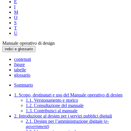
E
I
M
O
S
T
U
Manuale operativo di design
indici e glossario
contenuti
figure
tabelle
glossario
Sommario
1. Scopo, destinatari e uso del Manuale operativo di design
1.1. Versionamento e storico
1.2. Consultazione del manuale
1.3. Contribuisci al manuale
2. Introduzione al design per i servizi pubblici digitali
2.1. Design per l’amministrazione digitale (
e-
government
)