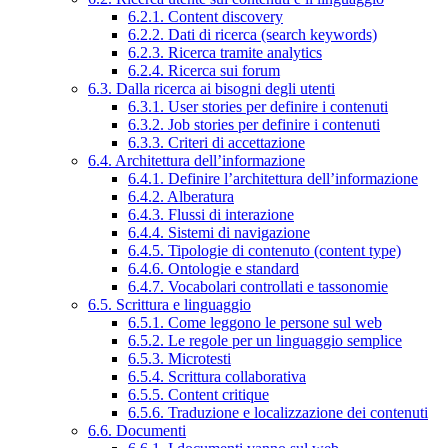
6.2.1. Content discovery
6.2.2. Dati di ricerca (search keywords)
6.2.3. Ricerca tramite analytics
6.2.4. Ricerca sui forum
6.3. Dalla ricerca ai bisogni degli utenti
6.3.1. User stories per definire i contenuti
6.3.2. Job stories per definire i contenuti
6.3.3. Criteri di accettazione
6.4. Architettura dell’informazione
6.4.1. Definire l’architettura dell’informazione
6.4.2. Alberatura
6.4.3. Flussi di interazione
6.4.4. Sistemi di navigazione
6.4.5. Tipologie di contenuto (content type)
6.4.6. Ontologie e standard
6.4.7. Vocabolari controllati e tassonomie
6.5. Scrittura e linguaggio
6.5.1. Come leggono le persone sul web
6.5.2. Le regole per un linguaggio semplice
6.5.3. Microtesti
6.5.4. Scrittura collaborativa
6.5.5. Content critique
6.5.6. Traduzione e localizzazione dei contenuti
6.6. Documenti