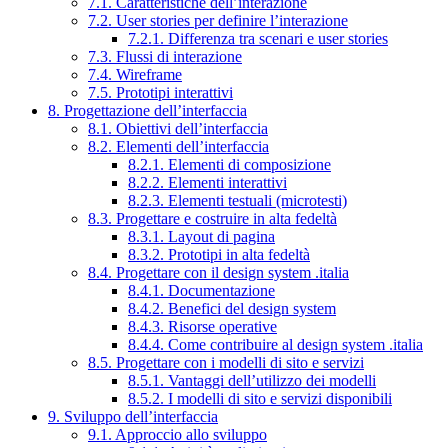
7.1. Caratteristiche dell’interazione
7.2. User stories per definire l’interazione
7.2.1. Differenza tra scenari e user stories
7.3. Flussi di interazione
7.4. Wireframe
7.5. Prototipi interattivi
8. Progettazione dell’interfaccia
8.1. Obiettivi dell’interfaccia
8.2. Elementi dell’interfaccia
8.2.1. Elementi di composizione
8.2.2. Elementi interattivi
8.2.3. Elementi testuali (microtesti)
8.3. Progettare e costruire in alta fedeltà
8.3.1. Layout di pagina
8.3.2. Prototipi in alta fedeltà
8.4. Progettare con il design system .italia
8.4.1. Documentazione
8.4.2. Benefici del design system
8.4.3. Risorse operative
8.4.4. Come contribuire al design system .italia
8.5. Progettare con i modelli di sito e servizi
8.5.1. Vantaggi dell’utilizzo dei modelli
8.5.2. I modelli di sito e servizi disponibili
9. Sviluppo dell’interfaccia
9.1. Approccio allo sviluppo