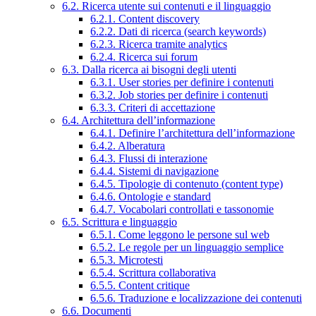
6.2. Ricerca utente sui contenuti e il linguaggio
6.2.1. Content discovery
6.2.2. Dati di ricerca (search keywords)
6.2.3. Ricerca tramite analytics
6.2.4. Ricerca sui forum
6.3. Dalla ricerca ai bisogni degli utenti
6.3.1. User stories per definire i contenuti
6.3.2. Job stories per definire i contenuti
6.3.3. Criteri di accettazione
6.4. Architettura dell’informazione
6.4.1. Definire l’architettura dell’informazione
6.4.2. Alberatura
6.4.3. Flussi di interazione
6.4.4. Sistemi di navigazione
6.4.5. Tipologie di contenuto (content type)
6.4.6. Ontologie e standard
6.4.7. Vocabolari controllati e tassonomie
6.5. Scrittura e linguaggio
6.5.1. Come leggono le persone sul web
6.5.2. Le regole per un linguaggio semplice
6.5.3. Microtesti
6.5.4. Scrittura collaborativa
6.5.5. Content critique
6.5.6. Traduzione e localizzazione dei contenuti
6.6. Documenti