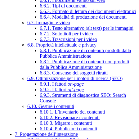
6.6.1. I documenti vanno sul web
6.6.2. Tipi di documenti
6.6.3. Formato di lettura dei documenti elettronici
6.6.4. Modalità di produzione dei documenti
6.7. Immagini e video
6.7.1. Testo alternativo (alt text) per le immagini
6.7.2. Sottotitoli per i video
6.7.3. Trascrizioni per i video
6.8. Proprietà intellettuale e privacy
6.8.1. Pubblicazione di contenuti prodotti dalla
Pubblica Amministrazione
6.8.2. Pubblicazione di contenuti non prodotti
dalla Pubblica Amministrazione
6.8.3. Consenso dei soggetti ritratti
6.9. Ottimizzazione per i motori di ricerca (SEO)
6.9.1. I fattori
on-page
6.9.2. I fattori
off-page
6.9.3. Strumenti di diagnostica SEO: Search
Console
6.10. Gestire i contenuti
6.10.1. L’inventario dei contenuti
6.10.2. Revisionare i contenuti
6.10.3. Migrare i contenuti
6.10.4. Pubblicare i contenuti
7. Progettazione dell’interazione