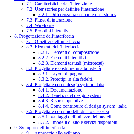
7.1. Caratteristiche dell’interazione
7.2. User stories per definire l’interazione
7.2.1. Differenza tra scenari e user stories
7.3. Flussi di interazione
7.4. Wireframe
7.5. Prototipi interattivi
8. Progettazione dell’interfaccia
8.1. Obiettivi dell’interfaccia
8.2. Elementi dell’interfaccia
8.2.1. Elementi di composizione
8.2.2. Elementi interattivi
8.2.3. Elementi testuali (microtesti)
8.3. Progettare e costruire in alta fedeltà
8.3.1. Layout di pagina
8.3.2. Prototipi in alta fedeltà
8.4. Progettare con il design system .italia
8.4.1. Documentazione
8.4.2. Benefici del design system
8.4.3. Risorse operative
8.4.4. Come contribuire al design system .italia
8.5. Progettare con i modelli di sito e servizi
8.5.1. Vantaggi dell’utilizzo dei modelli
8.5.2. I modelli di sito e servizi disponibili
9. Sviluppo dell’interfaccia
9.1. Approccio allo sviluppo