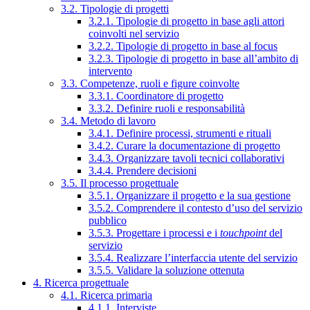
3.2. Tipologie di progetti
3.2.1. Tipologie di progetto in base agli attori
coinvolti nel servizio
3.2.2. Tipologie di progetto in base al focus
3.2.3. Tipologie di progetto in base all’ambito di
intervento
3.3. Competenze, ruoli e figure coinvolte
3.3.1. Coordinatore di progetto
3.3.2. Definire ruoli e responsabilità
3.4. Metodo di lavoro
3.4.1. Definire processi, strumenti e rituali
3.4.2. Curare la documentazione di progetto
3.4.3. Organizzare tavoli tecnici collaborativi
3.4.4. Prendere decisioni
3.5. Il processo progettuale
3.5.1. Organizzare il progetto e la sua gestione
3.5.2. Comprendere il contesto d’uso del servizio
pubblico
3.5.3. Progettare i processi e i
touchpoint
del
servizio
3.5.4. Realizzare l’interfaccia utente del servizio
3.5.5. Validare la soluzione ottenuta
4. Ricerca progettuale
4.1. Ricerca primaria
4.1.1. Interviste