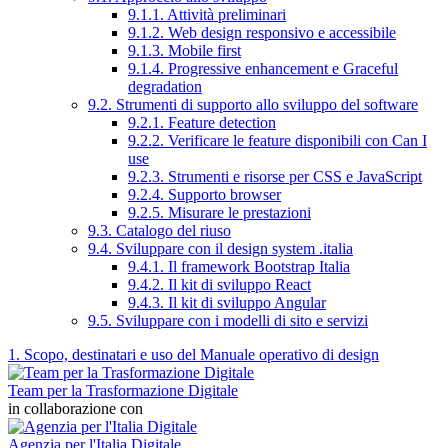
9.1.1. Attività preliminari
9.1.2. Web design responsivo e accessibile
9.1.3. Mobile first
9.1.4. Progressive enhancement e Graceful
degradation
9.2. Strumenti di supporto allo sviluppo del software
9.2.1. Feature detection
9.2.2. Verificare le feature disponibili con Can I
use
9.2.3. Strumenti e risorse per CSS e JavaScript
9.2.4. Supporto browser
9.2.5. Misurare le prestazioni
9.3. Catalogo del riuso
9.4. Sviluppare con il design system .italia
9.4.1. Il framework Bootstrap Italia
9.4.2. Il kit di sviluppo React
9.4.3. Il kit di sviluppo Angular
9.5. Sviluppare con i modelli di sito e servizi
1. Scopo, destinatari e uso del Manuale operativo di design
Team per la Trasformazione Digitale
in collaborazione con
Agenzia per l'Italia Digitale