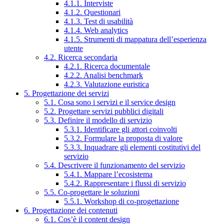
4.1.1. Interviste
4.1.2. Questionari
4.1.3. Test di usabilità
4.1.4. Web analytics
4.1.5. Strumenti di mappatura dell’esperienza
utente
4.2. Ricerca secondaria
4.2.1. Ricerca documentale
4.2.2. Analisi benchmark
4.2.3. Valutazione euristica
5. Progettazione dei servizi
5.1. Cosa sono i servizi e il service design
5.2. Progettare servizi pubblici digitali
5.3. Definire il modello di servizio
5.3.1. Identificare gli attori coinvolti
5.3.2. Formulare la proposta di valore
5.3.3. Inquadrare gli elementi costitutivi del
servizio
5.4. Descrivere il funzionamento del servizio
5.4.1. Mappare l’ecosistema
5.4.2. Rappresentare i flussi di servizio
5.5. Co-progettare le soluzioni
5.5.1. Workshop di co-progettazione
6. Progettazione dei contenuti
6.1. Cos’è il content design