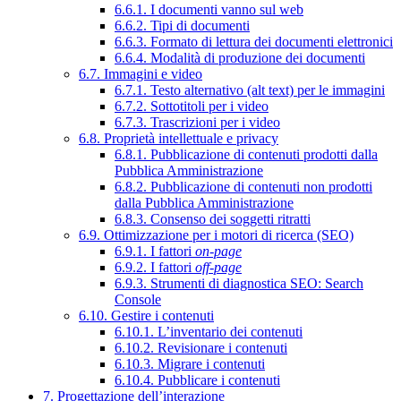
6.6.1. I documenti vanno sul web
6.6.2. Tipi di documenti
6.6.3. Formato di lettura dei documenti elettronici
6.6.4. Modalità di produzione dei documenti
6.7. Immagini e video
6.7.1. Testo alternativo (alt text) per le immagini
6.7.2. Sottotitoli per i video
6.7.3. Trascrizioni per i video
6.8. Proprietà intellettuale e privacy
6.8.1. Pubblicazione di contenuti prodotti dalla
Pubblica Amministrazione
6.8.2. Pubblicazione di contenuti non prodotti
dalla Pubblica Amministrazione
6.8.3. Consenso dei soggetti ritratti
6.9. Ottimizzazione per i motori di ricerca (SEO)
6.9.1. I fattori
on-page
6.9.2. I fattori
off-page
6.9.3. Strumenti di diagnostica SEO: Search
Console
6.10. Gestire i contenuti
6.10.1. L’inventario dei contenuti
6.10.2. Revisionare i contenuti
6.10.3. Migrare i contenuti
6.10.4. Pubblicare i contenuti
7. Progettazione dell’interazione