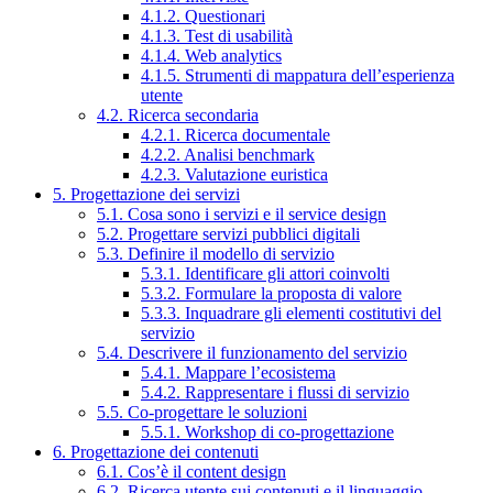
4.1.2. Questionari
4.1.3. Test di usabilità
4.1.4. Web analytics
4.1.5. Strumenti di mappatura dell’esperienza
utente
4.2. Ricerca secondaria
4.2.1. Ricerca documentale
4.2.2. Analisi benchmark
4.2.3. Valutazione euristica
5. Progettazione dei servizi
5.1. Cosa sono i servizi e il service design
5.2. Progettare servizi pubblici digitali
5.3. Definire il modello di servizio
5.3.1. Identificare gli attori coinvolti
5.3.2. Formulare la proposta di valore
5.3.3. Inquadrare gli elementi costitutivi del
servizio
5.4. Descrivere il funzionamento del servizio
5.4.1. Mappare l’ecosistema
5.4.2. Rappresentare i flussi di servizio
5.5. Co-progettare le soluzioni
5.5.1. Workshop di co-progettazione
6. Progettazione dei contenuti
6.1. Cos’è il content design
6.2. Ricerca utente sui contenuti e il linguaggio