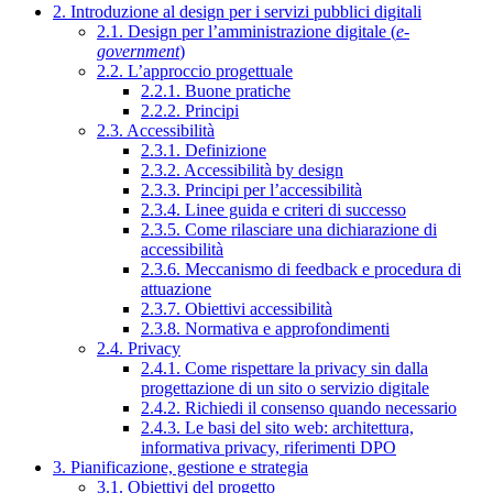
2. Introduzione al design per i servizi pubblici digitali
2.1. Design per l’amministrazione digitale (
e-
government
)
2.2. L’approccio progettuale
2.2.1. Buone pratiche
2.2.2. Principi
2.3. Accessibilità
2.3.1. Definizione
2.3.2. Accessibilità by design
2.3.3. Principi per l’accessibilità
2.3.4. Linee guida e criteri di successo
2.3.5. Come rilasciare una dichiarazione di
accessibilità
2.3.6. Meccanismo di feedback e procedura di
attuazione
2.3.7. Obiettivi accessibilità
2.3.8. Normativa e approfondimenti
2.4. Privacy
2.4.1. Come rispettare la privacy sin dalla
progettazione di un sito o servizio digitale
2.4.2. Richiedi il consenso quando necessario
2.4.3. Le basi del sito web: architettura,
informativa privacy, riferimenti DPO
3. Pianificazione, gestione e strategia
3.1. Obiettivi del progetto