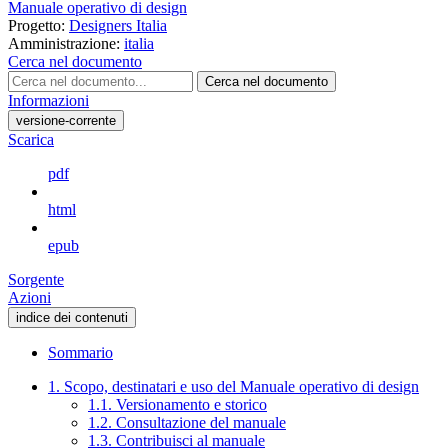
Manuale operativo di design
Progetto:
Designers Italia
Amministrazione:
italia
Cerca nel documento
Cerca nel documento
Informazioni
versione-corrente
Scarica
pdf
html
epub
Sorgente
Azioni
indice dei contenuti
Sommario
1. Scopo, destinatari e uso del Manuale operativo di design
1.1. Versionamento e storico
1.2. Consultazione del manuale
1.3. Contribuisci al manuale