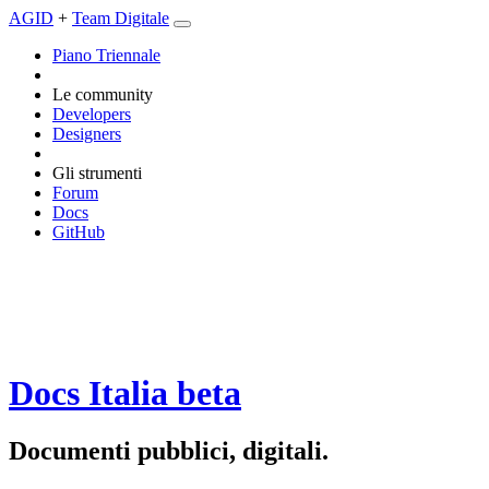
AGID
+
Team Digitale
Piano Triennale
Le community
Developers
Designers
Gli strumenti
Forum
Docs
GitHub
Docs Italia
beta
Documenti pubblici, digitali.