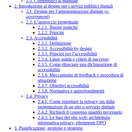
1.3. Contribuisci al manuale
2. Introduzione al design per i servizi pubblici digitali
2.1. Design per l’amministrazione digitale (
e-
government
)
2.2. L’approccio progettuale
2.2.1. Buone pratiche
2.2.2. Principi
2.3. Accessibilità
2.3.1. Definizione
2.3.2. Accessibilità by design
2.3.3. Principi per l’accessibilità
2.3.4. Linee guida e criteri di successo
2.3.5. Come rilasciare una dichiarazione di
accessibilità
2.3.6. Meccanismo di feedback e procedura di
attuazione
2.3.7. Obiettivi accessibilità
2.3.8. Normativa e approfondimenti
2.4. Privacy
2.4.1. Come rispettare la privacy sin dalla
progettazione di un sito o servizio digitale
2.4.2. Richiedi il consenso quando necessario
2.4.3. Le basi del sito web: architettura,
informativa privacy, riferimenti DPO
3. Pianificazione, gestione e strategia