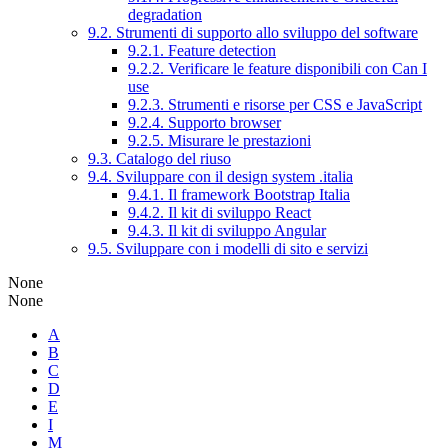
degradation
9.2. Strumenti di supporto allo sviluppo del software
9.2.1. Feature detection
9.2.2. Verificare le feature disponibili con Can I
use
9.2.3. Strumenti e risorse per CSS e JavaScript
9.2.4. Supporto browser
9.2.5. Misurare le prestazioni
9.3. Catalogo del riuso
9.4. Sviluppare con il design system .italia
9.4.1. Il framework Bootstrap Italia
9.4.2. Il kit di sviluppo React
9.4.3. Il kit di sviluppo Angular
9.5. Sviluppare con i modelli di sito e servizi
None
None
A
B
C
D
E
I
M