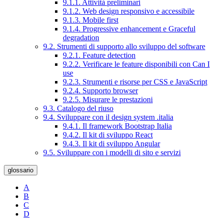
9.1.1. Attività preliminari
9.1.2. Web design responsivo e accessibile
9.1.3. Mobile first
9.1.4. Progressive enhancement e Graceful
degradation
9.2. Strumenti di supporto allo sviluppo del software
9.2.1. Feature detection
9.2.2. Verificare le feature disponibili con Can I
use
9.2.3. Strumenti e risorse per CSS e JavaScript
9.2.4. Supporto browser
9.2.5. Misurare le prestazioni
9.3. Catalogo del riuso
9.4. Sviluppare con il design system .italia
9.4.1. Il framework Bootstrap Italia
9.4.2. Il kit di sviluppo React
9.4.3. Il kit di sviluppo Angular
9.5. Sviluppare con i modelli di sito e servizi
glossario
A
B
C
D