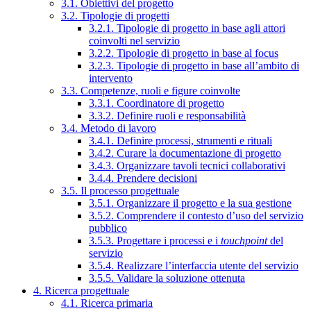
3.1. Obiettivi del progetto
3.2. Tipologie di progetti
3.2.1. Tipologie di progetto in base agli attori
coinvolti nel servizio
3.2.2. Tipologie di progetto in base al focus
3.2.3. Tipologie di progetto in base all’ambito di
intervento
3.3. Competenze, ruoli e figure coinvolte
3.3.1. Coordinatore di progetto
3.3.2. Definire ruoli e responsabilità
3.4. Metodo di lavoro
3.4.1. Definire processi, strumenti e rituali
3.4.2. Curare la documentazione di progetto
3.4.3. Organizzare tavoli tecnici collaborativi
3.4.4. Prendere decisioni
3.5. Il processo progettuale
3.5.1. Organizzare il progetto e la sua gestione
3.5.2. Comprendere il contesto d’uso del servizio
pubblico
3.5.3. Progettare i processi e i
touchpoint
del
servizio
3.5.4. Realizzare l’interfaccia utente del servizio
3.5.5. Validare la soluzione ottenuta
4. Ricerca progettuale
4.1. Ricerca primaria