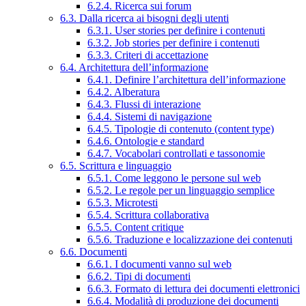
6.2.4. Ricerca sui forum
6.3. Dalla ricerca ai bisogni degli utenti
6.3.1. User stories per definire i contenuti
6.3.2. Job stories per definire i contenuti
6.3.3. Criteri di accettazione
6.4. Architettura dell’informazione
6.4.1. Definire l’architettura dell’informazione
6.4.2. Alberatura
6.4.3. Flussi di interazione
6.4.4. Sistemi di navigazione
6.4.5. Tipologie di contenuto (content type)
6.4.6. Ontologie e standard
6.4.7. Vocabolari controllati e tassonomie
6.5. Scrittura e linguaggio
6.5.1. Come leggono le persone sul web
6.5.2. Le regole per un linguaggio semplice
6.5.3. Microtesti
6.5.4. Scrittura collaborativa
6.5.5. Content critique
6.5.6. Traduzione e localizzazione dei contenuti
6.6. Documenti
6.6.1. I documenti vanno sul web
6.6.2. Tipi di documenti
6.6.3. Formato di lettura dei documenti elettronici
6.6.4. Modalità di produzione dei documenti