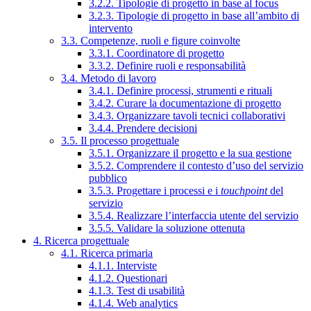
3.2.2. Tipologie di progetto in base al focus
3.2.3. Tipologie di progetto in base all’ambito di
intervento
3.3. Competenze, ruoli e figure coinvolte
3.3.1. Coordinatore di progetto
3.3.2. Definire ruoli e responsabilità
3.4. Metodo di lavoro
3.4.1. Definire processi, strumenti e rituali
3.4.2. Curare la documentazione di progetto
3.4.3. Organizzare tavoli tecnici collaborativi
3.4.4. Prendere decisioni
3.5. Il processo progettuale
3.5.1. Organizzare il progetto e la sua gestione
3.5.2. Comprendere il contesto d’uso del servizio
pubblico
3.5.3. Progettare i processi e i
touchpoint
del
servizio
3.5.4. Realizzare l’interfaccia utente del servizio
3.5.5. Validare la soluzione ottenuta
4. Ricerca progettuale
4.1. Ricerca primaria
4.1.1. Interviste
4.1.2. Questionari
4.1.3. Test di usabilità
4.1.4. Web analytics