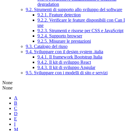
degradation
9.2. Strumenti di supporto allo sviluppo del software
9.2.1. Feature detection
9.2.2. Verificare le feature disponibili con Can I
use
9.2.3. Strumenti e risorse per CSS e JavaScript
9.2.4. Supporto browser
9.2.5. Misurare le prestazioni
9.3. Catalogo del riuso
9.4. Sviluppare con il design system .italia
9.4.1. Il framework Bootstrap Italia
9.4.2. Il kit di sviluppo React
9.4.3. Il kit di sviluppo Angular
9.5. Sviluppare con i modelli di sito e servizi
None
None
A
B
C
D
E
I
M