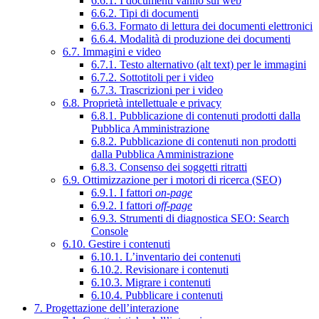
6.6.1. I documenti vanno sul web
6.6.2. Tipi di documenti
6.6.3. Formato di lettura dei documenti elettronici
6.6.4. Modalità di produzione dei documenti
6.7. Immagini e video
6.7.1. Testo alternativo (alt text) per le immagini
6.7.2. Sottotitoli per i video
6.7.3. Trascrizioni per i video
6.8. Proprietà intellettuale e privacy
6.8.1. Pubblicazione di contenuti prodotti dalla
Pubblica Amministrazione
6.8.2. Pubblicazione di contenuti non prodotti
dalla Pubblica Amministrazione
6.8.3. Consenso dei soggetti ritratti
6.9. Ottimizzazione per i motori di ricerca (SEO)
6.9.1. I fattori
on-page
6.9.2. I fattori
off-page
6.9.3. Strumenti di diagnostica SEO: Search
Console
6.10. Gestire i contenuti
6.10.1. L’inventario dei contenuti
6.10.2. Revisionare i contenuti
6.10.3. Migrare i contenuti
6.10.4. Pubblicare i contenuti
7. Progettazione dell’interazione