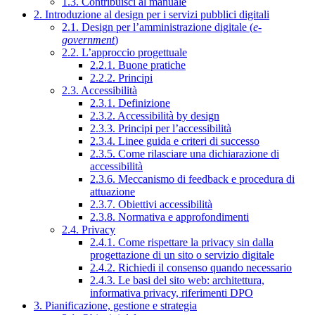
1.3. Contribuisci al manuale
2. Introduzione al design per i servizi pubblici digitali
2.1. Design per l’amministrazione digitale (
e-
government
)
2.2. L’approccio progettuale
2.2.1. Buone pratiche
2.2.2. Principi
2.3. Accessibilità
2.3.1. Definizione
2.3.2. Accessibilità by design
2.3.3. Principi per l’accessibilità
2.3.4. Linee guida e criteri di successo
2.3.5. Come rilasciare una dichiarazione di
accessibilità
2.3.6. Meccanismo di feedback e procedura di
attuazione
2.3.7. Obiettivi accessibilità
2.3.8. Normativa e approfondimenti
2.4. Privacy
2.4.1. Come rispettare la privacy sin dalla
progettazione di un sito o servizio digitale
2.4.2. Richiedi il consenso quando necessario
2.4.3. Le basi del sito web: architettura,
informativa privacy, riferimenti DPO
3. Pianificazione, gestione e strategia