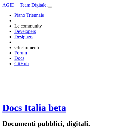
AGID
+
Team Digitale
Piano Triennale
Le community
Developers
Designers
Gli strumenti
Forum
Docs
GitHub
Docs Italia
beta
Documenti pubblici, digitali.