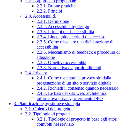
2.2. L’approccio progettuale
2.2.1. Buone pratiche
2.2.2. Principi
2.3. Accessibilità
2.3.1. Definizione
2.3.2. Accessibilità by design
2.3.3. Principi per l’accessibilità
2.3.4. Linee guida e criteri di successo
2.3.5. Come rilasciare una dichiarazione di
accessibilità
2.3.6. Meccanismo di feedback e procedura di
attuazione
2.3.7. Obiettivi accessibilità
2.3.8. Normativa e approfondimenti
2.4. Privacy
2.4.1. Come rispettare la privacy sin dalla
progettazione di un sito o servizio digitale
2.4.2. Richiedi il consenso quando necessario
2.4.3. Le basi del sito web: architettura,
informativa privacy, riferimenti DPO
3. Pianificazione, gestione e strategia
3.1. Obiettivi del progetto
3.2. Tipologie di progetti
3.2.1. Tipologie di progetto in base agli attori
coinvolti nel servizio