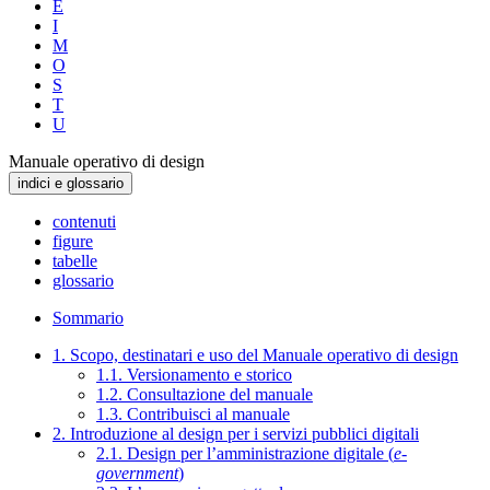
E
I
M
O
S
T
U
Manuale operativo di design
indici e glossario
contenuti
figure
tabelle
glossario
Sommario
1. Scopo, destinatari e uso del Manuale operativo di design
1.1. Versionamento e storico
1.2. Consultazione del manuale
1.3. Contribuisci al manuale
2. Introduzione al design per i servizi pubblici digitali
2.1. Design per l’amministrazione digitale (
e-
government
)