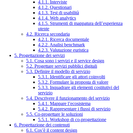
4.1.1. Interviste
4.1.2. Questionari
4.1.3. Test di usabilità
4.1.4. Web analytics
4.1.5. Strumenti di mappatura dell’esperienza
utente
4.2. Ricerca secondaria
4.2.1. Ricerca documentale
4.2.2. Analisi benchmark
4.2.3. Valutazione euristica
5. Progettazione dei servizi
5.1. Cosa sono i servizi e il service design
5.2. Progettare servizi pubblici digitali
5.3. Definire il modello di servizio
5.3.1. Identificare gli attori coinvolti
5.3.2. Formulare la proposta di valore
5.3.3. Inquadrare gli elementi costitutivi del
servizio
5.4. Descrivere il funzionamento del servizio
5.4.1. Mappare l’ecosistema
5.4.2. Rappresentare i flussi di servizio
5.5. Co-progettare le soluzioni
5.5.1. Workshop di co-progettazione
6. Progettazione dei contenuti
6.1. Cos’è il content design