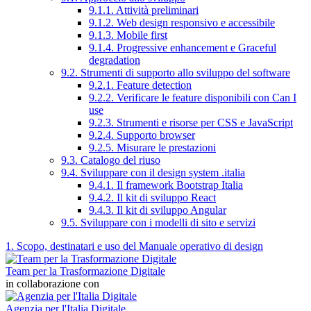
9.1.1. Attività preliminari
9.1.2. Web design responsivo e accessibile
9.1.3. Mobile first
9.1.4. Progressive enhancement e Graceful
degradation
9.2. Strumenti di supporto allo sviluppo del software
9.2.1. Feature detection
9.2.2. Verificare le feature disponibili con Can I
use
9.2.3. Strumenti e risorse per CSS e JavaScript
9.2.4. Supporto browser
9.2.5. Misurare le prestazioni
9.3. Catalogo del riuso
9.4. Sviluppare con il design system .italia
9.4.1. Il framework Bootstrap Italia
9.4.2. Il kit di sviluppo React
9.4.3. Il kit di sviluppo Angular
9.5. Sviluppare con i modelli di sito e servizi
1. Scopo, destinatari e uso del Manuale operativo di design
Team per la Trasformazione Digitale
in collaborazione con
Agenzia per l'Italia Digitale