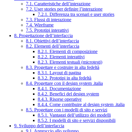
7.1. Caratteristiche dell’interazione
7.2. User stories per definire l’interazione
7.2.1. Differenza tra scenari e user stories
7.3. Flussi di interazione
7.4. Wireframe
7.5. Prototipi interattivi
8. Progettazione dell’interfaccia
8.1. Obiettivi dell’interfaccia
8.2. Elementi dell’interfaccia
8.2.1. Elementi di composizione
8.2.2. Elementi interattivi
8.2.3. Elementi testuali (microtesti)
8.3. Progettare e costruire in alta fedeltà
8.3.1. Layout di pagina
8.3.2. Prototipi in alta fedeltà
8.4. Progettare con il design system .italia
8.4.1. Documentazione
8.4.2. Benefici del design system
8.4.3. Risorse operative
8.4.4. Come contribuire al design system .italia
8.5. Progettare con i modelli di sito e servizi
8.5.1. Vantaggi dell’utilizzo dei modelli
8.5.2. I modelli di sito e servizi disponibili
9. Sviluppo dell’interfaccia
9.1. Approccio allo sviluppo