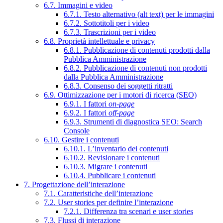
6.7. Immagini e video
6.7.1. Testo alternativo (alt text) per le immagini
6.7.2. Sottotitoli per i video
6.7.3. Trascrizioni per i video
6.8. Proprietà intellettuale e privacy
6.8.1. Pubblicazione di contenuti prodotti dalla
Pubblica Amministrazione
6.8.2. Pubblicazione di contenuti non prodotti
dalla Pubblica Amministrazione
6.8.3. Consenso dei soggetti ritratti
6.9. Ottimizzazione per i motori di ricerca (SEO)
6.9.1. I fattori
on-page
6.9.2. I fattori
off-page
6.9.3. Strumenti di diagnostica SEO: Search
Console
6.10. Gestire i contenuti
6.10.1. L’inventario dei contenuti
6.10.2. Revisionare i contenuti
6.10.3. Migrare i contenuti
6.10.4. Pubblicare i contenuti
7. Progettazione dell’interazione
7.1. Caratteristiche dell’interazione
7.2. User stories per definire l’interazione
7.2.1. Differenza tra scenari e user stories
7.3. Flussi di interazione