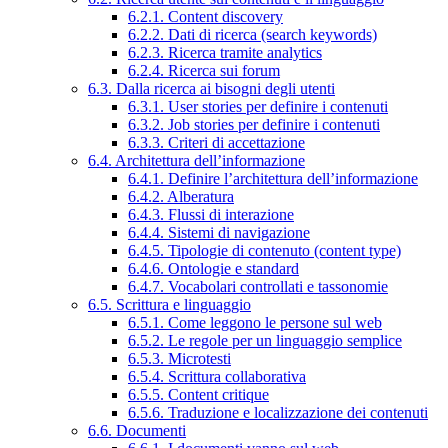
6.2.1. Content discovery
6.2.2. Dati di ricerca (search keywords)
6.2.3. Ricerca tramite analytics
6.2.4. Ricerca sui forum
6.3. Dalla ricerca ai bisogni degli utenti
6.3.1. User stories per definire i contenuti
6.3.2. Job stories per definire i contenuti
6.3.3. Criteri di accettazione
6.4. Architettura dell’informazione
6.4.1. Definire l’architettura dell’informazione
6.4.2. Alberatura
6.4.3. Flussi di interazione
6.4.4. Sistemi di navigazione
6.4.5. Tipologie di contenuto (content type)
6.4.6. Ontologie e standard
6.4.7. Vocabolari controllati e tassonomie
6.5. Scrittura e linguaggio
6.5.1. Come leggono le persone sul web
6.5.2. Le regole per un linguaggio semplice
6.5.3. Microtesti
6.5.4. Scrittura collaborativa
6.5.5. Content critique
6.5.6. Traduzione e localizzazione dei contenuti
6.6. Documenti