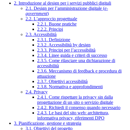
2. Introduzione al design per i servizi pubblici digitali
2.1. Design per l’amministrazione digitale (
e-
government
)
2.2. L’approccio progettuale
2.2.1. Buone pratiche
2.2.2. Principi
2.3. Accessibilità
2.3.1. Definizione
2.3.2. Accessibilità by design
2.3.3. Principi per l’accessibilità
2.3.4. Linee guida e criteri di successo
2.3.5. Come rilasciare una dichiarazione di
accessibilità
2.3.6. Meccanismo di feedback e procedura di
attuazione
2.3.7. Obiettivi accessibilità
2.3.8. Normativa e approfondimenti
2.4. Privacy
2.4.1. Come rispettare la privacy sin dalla
progettazione di un sito o servizio digitale
2.4.2. Richiedi il consenso quando necessario
2.4.3. Le basi del sito web: architettura,
informativa privacy, riferimenti DPO
3. Pianificazione, gestione e strategia
3.1. Obiettivi del progetto