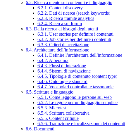
6.2. Ricerca utente sui contenuti e il linguaggio
6.2.1. Content discovery
6.2.2. Dati di ricerca (search keywords)
6.2.3. Ricerca tramite analytics
6.2.4. Ricerca sui forum
6.3. Dalla ricerca ai bisogni degli utenti
6.3.1. User stories per definire i contenuti
6.3.2. Job stories per definire i contenuti
6.3.3. Criteri di accettazione
6.4. Architettura dell’informazione
6.4.1. Definire l’architettura dell’informazione
6.4.2. Alberatura
6.4.3. Flussi di interazione
6.4.4. Sistemi di navigazione
6.4.5. Tipologie di contenuto (content type)
6.4.6. Ontologie e standard
6.4.7. Vocabolari controllati e tassonomie
6.5. Scrittura e linguaggio
6.5.1. Come leggono le persone sul web
6.5.2. Le regole per un linguaggio semplice
6.5.3. Microtesti
6.5.4. Scrittura collaborativa
6.5.5. Content critique
6.5.6. Traduzione e localizzazione dei contenuti
6.6. Documenti