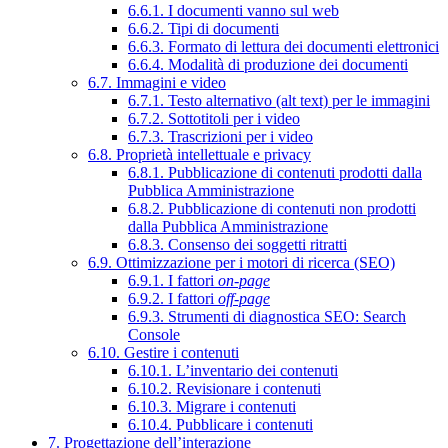
6.6.1. I documenti vanno sul web
6.6.2. Tipi di documenti
6.6.3. Formato di lettura dei documenti elettronici
6.6.4. Modalità di produzione dei documenti
6.7. Immagini e video
6.7.1. Testo alternativo (alt text) per le immagini
6.7.2. Sottotitoli per i video
6.7.3. Trascrizioni per i video
6.8. Proprietà intellettuale e privacy
6.8.1. Pubblicazione di contenuti prodotti dalla
Pubblica Amministrazione
6.8.2. Pubblicazione di contenuti non prodotti
dalla Pubblica Amministrazione
6.8.3. Consenso dei soggetti ritratti
6.9. Ottimizzazione per i motori di ricerca (SEO)
6.9.1. I fattori
on-page
6.9.2. I fattori
off-page
6.9.3. Strumenti di diagnostica SEO: Search
Console
6.10. Gestire i contenuti
6.10.1. L’inventario dei contenuti
6.10.2. Revisionare i contenuti
6.10.3. Migrare i contenuti
6.10.4. Pubblicare i contenuti
7. Progettazione dell’interazione