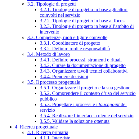
3.2. Tipologie di progetti
3.2.1. Tipologie di progetto in base agli attori
coinvolti nel servizio
3.2.2. Tipologie di progetto in base al focus
3.2.3. Tipologie di progetto in base all’ambito di
intervento
3.3. Competenze, ruoli e figure coinvolte
3.3.1. Coordinatore di progetto
3.3.2. Definire ruoli e responsabilità
3.4. Metodo di lavoro
3.4.1. Definire processi, strumenti e rituali
3.4.2. Curare la documentazione di progetto
3.4.3. Organizzare tavoli tecnici collaborativi
3.4.4. Prendere decisioni
3.5. Il processo progettuale
3.5.1. Organizzare il progetto e la sua gestione
3.5.2. Comprendere il contesto d’uso del servizio
pubblico
3.5.3. Progettare i processi e i
touchpoint
del
servizio
3.5.4. Realizzare l’interfaccia utente del servizio
3.5.5. Validare la soluzione ottenuta
4. Ricerca progettuale
4.1. Ricerca primaria
4.1.1. Interviste