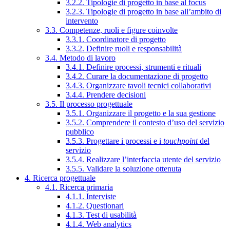
3.2.2. Tipologie di progetto in base al focus
3.2.3. Tipologie di progetto in base all’ambito di
intervento
3.3. Competenze, ruoli e figure coinvolte
3.3.1. Coordinatore di progetto
3.3.2. Definire ruoli e responsabilità
3.4. Metodo di lavoro
3.4.1. Definire processi, strumenti e rituali
3.4.2. Curare la documentazione di progetto
3.4.3. Organizzare tavoli tecnici collaborativi
3.4.4. Prendere decisioni
3.5. Il processo progettuale
3.5.1. Organizzare il progetto e la sua gestione
3.5.2. Comprendere il contesto d’uso del servizio
pubblico
3.5.3. Progettare i processi e i
touchpoint
del
servizio
3.5.4. Realizzare l’interfaccia utente del servizio
3.5.5. Validare la soluzione ottenuta
4. Ricerca progettuale
4.1. Ricerca primaria
4.1.1. Interviste
4.1.2. Questionari
4.1.3. Test di usabilità
4.1.4. Web analytics