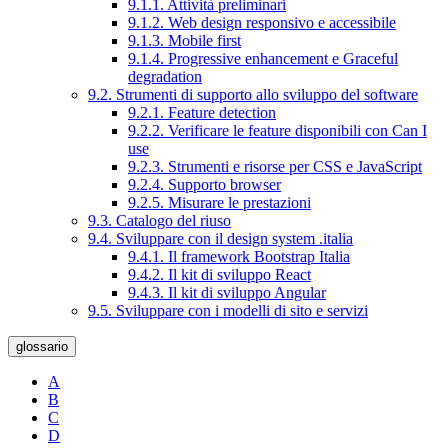
9.1.1. Attività preliminari
9.1.2. Web design responsivo e accessibile
9.1.3. Mobile first
9.1.4. Progressive enhancement e Graceful
degradation
9.2. Strumenti di supporto allo sviluppo del software
9.2.1. Feature detection
9.2.2. Verificare le feature disponibili con Can I
use
9.2.3. Strumenti e risorse per CSS e JavaScript
9.2.4. Supporto browser
9.2.5. Misurare le prestazioni
9.3. Catalogo del riuso
9.4. Sviluppare con il design system .italia
9.4.1. Il framework Bootstrap Italia
9.4.2. Il kit di sviluppo React
9.4.3. Il kit di sviluppo Angular
9.5. Sviluppare con i modelli di sito e servizi
glossario
A
B
C
D