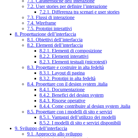
7.1. Caratteristiche dell’interazione
7.2. User stories per definire l’interazione
7.2.1. Differenza tra scenari e user stories
7.3. Flussi di interazione
7.4. Wireframe
7.5. Prototipi interattivi
8. Progettazione dell’interfaccia
8.1. Obiettivi dell’interfaccia
8.2. Elementi dell’interfaccia
8.2.1. Elementi di composizione
8.2.2. Elementi interattivi
8.2.3. Elementi testuali (microtesti)
8.3. Progettare e costruire in alta fedeltà
8.3.1. Layout di pagina
8.3.2. Prototipi in alta fedeltà
8.4. Progettare con il design system .italia
8.4.1. Documentazione
8.4.2. Benefici del design system
8.4.3. Risorse operative
8.4.4. Come contribuire al design system .italia
8.5. Progettare con i modelli di sito e servizi
8.5.1. Vantaggi dell’utilizzo dei modelli
8.5.2. I modelli di sito e servizi disponibili
9. Sviluppo dell’interfaccia
9.1. Approccio allo sviluppo