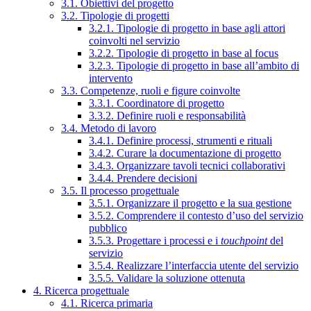
3.1. Obiettivi del progetto
3.2. Tipologie di progetti
3.2.1. Tipologie di progetto in base agli attori
coinvolti nel servizio
3.2.2. Tipologie di progetto in base al focus
3.2.3. Tipologie di progetto in base all’ambito di
intervento
3.3. Competenze, ruoli e figure coinvolte
3.3.1. Coordinatore di progetto
3.3.2. Definire ruoli e responsabilità
3.4. Metodo di lavoro
3.4.1. Definire processi, strumenti e rituali
3.4.2. Curare la documentazione di progetto
3.4.3. Organizzare tavoli tecnici collaborativi
3.4.4. Prendere decisioni
3.5. Il processo progettuale
3.5.1. Organizzare il progetto e la sua gestione
3.5.2. Comprendere il contesto d’uso del servizio
pubblico
3.5.3. Progettare i processi e i
touchpoint
del
servizio
3.5.4. Realizzare l’interfaccia utente del servizio
3.5.5. Validare la soluzione ottenuta
4. Ricerca progettuale
4.1. Ricerca primaria