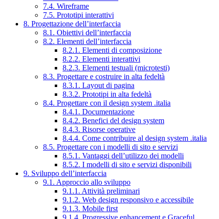
7.4. Wireframe
7.5. Prototipi interattivi
8. Progettazione dell’interfaccia
8.1. Obiettivi dell’interfaccia
8.2. Elementi dell’interfaccia
8.2.1. Elementi di composizione
8.2.2. Elementi interattivi
8.2.3. Elementi testuali (microtesti)
8.3. Progettare e costruire in alta fedeltà
8.3.1. Layout di pagina
8.3.2. Prototipi in alta fedeltà
8.4. Progettare con il design system .italia
8.4.1. Documentazione
8.4.2. Benefici del design system
8.4.3. Risorse operative
8.4.4. Come contribuire al design system .italia
8.5. Progettare con i modelli di sito e servizi
8.5.1. Vantaggi dell’utilizzo dei modelli
8.5.2. I modelli di sito e servizi disponibili
9. Sviluppo dell’interfaccia
9.1. Approccio allo sviluppo
9.1.1. Attività preliminari
9.1.2. Web design responsivo e accessibile
9.1.3. Mobile first
9.1.4. Progressive enhancement e Graceful