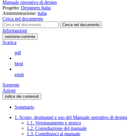
Manuale operativo di design
Progetto:
Designers Italia
Amministrazione:
italia
Cerca nel documento
Cerca nel documento
Informazioni
versione-corrente
Scarica
pdf
html
epub
Sorgente
Azioni
indice dei contenuti
Sommario
1. Scopo, destinatari e uso del Manuale operativo di design
1.1. Versionamento e storico
1.2. Consultazione del manuale
1.3. Contribuisci al manuale