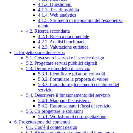
4.1.2. Questionari
4.1.3. Test di usabilità
4.1.4. Web analytics
4.1.5. Strumenti di mappatura dell’esperienza
utente
4.2. Ricerca secondaria
4.2.1. Ricerca documentale
4.2.2. Analisi benchmark
4.2.3. Valutazione euristica
5. Progettazione dei servizi
5.1. Cosa sono i servizi e il service design
5.2. Progettare servizi pubblici digitali
5.3. Definire il modello di servizio
5.3.1. Identificare gli attori coinvolti
5.3.2. Formulare la proposta di valore
5.3.3. Inquadrare gli elementi costitutivi del
servizio
5.4. Descrivere il funzionamento del servizio
5.4.1. Mappare l’ecosistema
5.4.2. Rappresentare i flussi di servizio
5.5. Co-progettare le soluzioni
5.5.1. Workshop di co-progettazione
6. Progettazione dei contenuti
6.1. Cos’è il content design
6.2. Ricerca utente sui contenuti e il linguaggio