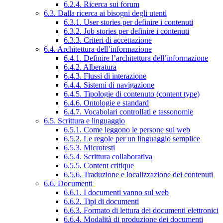
6.2.4. Ricerca sui forum
6.3. Dalla ricerca ai bisogni degli utenti
6.3.1. User stories per definire i contenuti
6.3.2. Job stories per definire i contenuti
6.3.3. Criteri di accettazione
6.4. Architettura dell’informazione
6.4.1. Definire l’architettura dell’informazione
6.4.2. Alberatura
6.4.3. Flussi di interazione
6.4.4. Sistemi di navigazione
6.4.5. Tipologie di contenuto (content type)
6.4.6. Ontologie e standard
6.4.7. Vocabolari controllati e tassonomie
6.5. Scrittura e linguaggio
6.5.1. Come leggono le persone sul web
6.5.2. Le regole per un linguaggio semplice
6.5.3. Microtesti
6.5.4. Scrittura collaborativa
6.5.5. Content critique
6.5.6. Traduzione e localizzazione dei contenuti
6.6. Documenti
6.6.1. I documenti vanno sul web
6.6.2. Tipi di documenti
6.6.3. Formato di lettura dei documenti elettronici
6.6.4. Modalità di produzione dei documenti