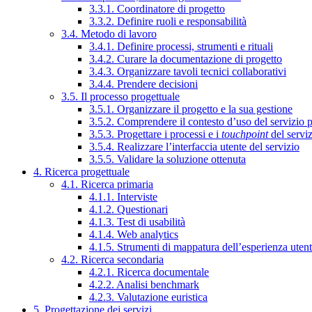
3.3.1. Coordinatore di progetto
3.3.2. Definire ruoli e responsabilità
3.4. Metodo di lavoro
3.4.1. Definire processi, strumenti e rituali
3.4.2. Curare la documentazione di progetto
3.4.3. Organizzare tavoli tecnici collaborativi
3.4.4. Prendere decisioni
3.5. Il processo progettuale
3.5.1. Organizzare il progetto e la sua gestione
3.5.2. Comprendere il contesto d’uso del servizio 
3.5.3. Progettare i processi e i
touchpoint
del servi
3.5.4. Realizzare l’interfaccia utente del servizio
3.5.5. Validare la soluzione ottenuta
4. Ricerca progettuale
4.1. Ricerca primaria
4.1.1. Interviste
4.1.2. Questionari
4.1.3. Test di usabilità
4.1.4. Web analytics
4.1.5. Strumenti di mappatura dell’esperienza uten
4.2. Ricerca secondaria
4.2.1. Ricerca documentale
4.2.2. Analisi benchmark
4.2.3. Valutazione euristica
5. Progettazione dei servizi