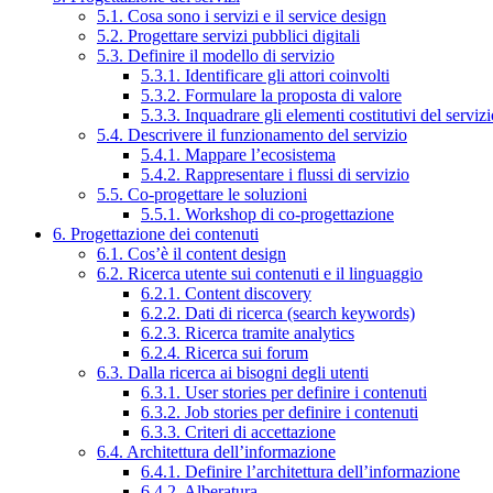
5.1. Cosa sono i servizi e il service design
5.2. Progettare servizi pubblici digitali
5.3. Definire il modello di servizio
5.3.1. Identificare gli attori coinvolti
5.3.2. Formulare la proposta di valore
5.3.3. Inquadrare gli elementi costitutivi del serviz
5.4. Descrivere il funzionamento del servizio
5.4.1. Mappare l’ecosistema
5.4.2. Rappresentare i flussi di servizio
5.5. Co-progettare le soluzioni
5.5.1. Workshop di co-progettazione
6. Progettazione dei contenuti
6.1. Cos’è il content design
6.2. Ricerca utente sui contenuti e il linguaggio
6.2.1. Content discovery
6.2.2. Dati di ricerca (search keywords)
6.2.3. Ricerca tramite analytics
6.2.4. Ricerca sui forum
6.3. Dalla ricerca ai bisogni degli utenti
6.3.1. User stories per definire i contenuti
6.3.2. Job stories per definire i contenuti
6.3.3. Criteri di accettazione
6.4. Architettura dell’informazione
6.4.1. Definire l’architettura dell’informazione
6.4.2. Alberatura