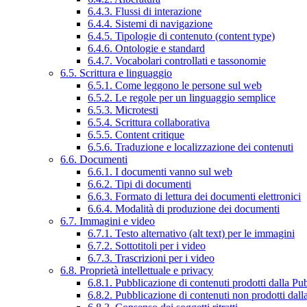
6.4.3. Flussi di interazione
6.4.4. Sistemi di navigazione
6.4.5. Tipologie di contenuto (content type)
6.4.6. Ontologie e standard
6.4.7. Vocabolari controllati e tassonomie
6.5. Scrittura e linguaggio
6.5.1. Come leggono le persone sul web
6.5.2. Le regole per un linguaggio semplice
6.5.3. Microtesti
6.5.4. Scrittura collaborativa
6.5.5. Content critique
6.5.6. Traduzione e localizzazione dei contenuti
6.6. Documenti
6.6.1. I documenti vanno sul web
6.6.2. Tipi di documenti
6.6.3. Formato di lettura dei documenti elettronici
6.6.4. Modalità di produzione dei documenti
6.7. Immagini e video
6.7.1. Testo alternativo (alt text) per le immagini
6.7.2. Sottotitoli per i video
6.7.3. Trascrizioni per i video
6.8. Proprietà intellettuale e privacy
6.8.1. Pubblicazione di contenuti prodotti dalla P
6.8.2. Pubblicazione di contenuti non prodotti dal