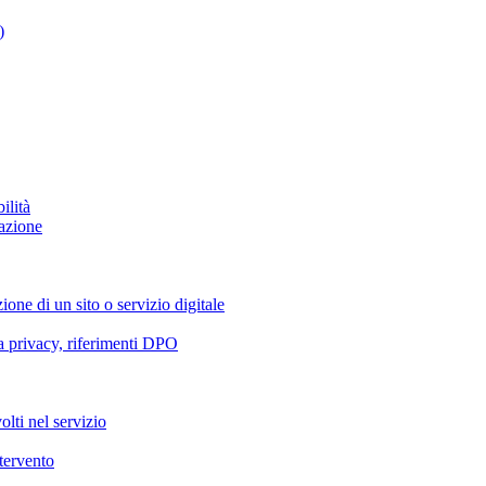
)
ilità
azione
ione di un sito o servizio digitale
va privacy, riferimenti DPO
olti nel servizio
ntervento