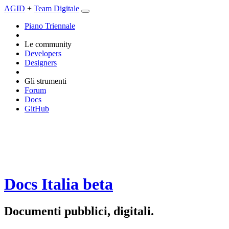
AGID
+
Team Digitale
Piano Triennale
Le community
Developers
Designers
Gli strumenti
Forum
Docs
GitHub
Docs Italia
beta
Documenti pubblici, digitali.