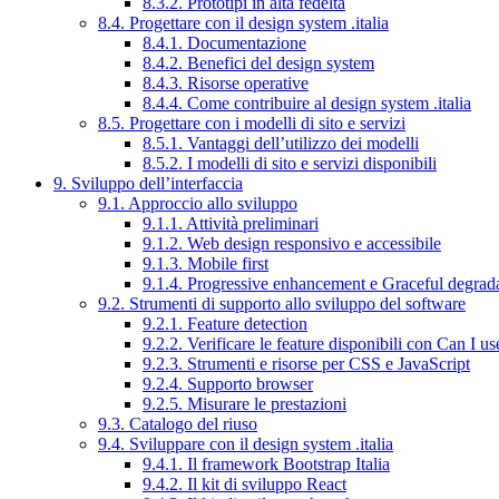
8.3.2. Prototipi in alta fedeltà
8.4. Progettare con il design system .italia
8.4.1. Documentazione
8.4.2. Benefici del design system
8.4.3. Risorse operative
8.4.4. Come contribuire al design system .italia
8.5. Progettare con i modelli di sito e servizi
8.5.1. Vantaggi dell’utilizzo dei modelli
8.5.2. I modelli di sito e servizi disponibili
9. Sviluppo dell’interfaccia
9.1. Approccio allo sviluppo
9.1.1. Attività preliminari
9.1.2. Web design responsivo e accessibile
9.1.3. Mobile first
9.1.4. Progressive enhancement e Graceful degrad
9.2. Strumenti di supporto allo sviluppo del software
9.2.1. Feature detection
9.2.2. Verificare le feature disponibili con Can I us
9.2.3. Strumenti e risorse per CSS e JavaScript
9.2.4. Supporto browser
9.2.5. Misurare le prestazioni
9.3. Catalogo del riuso
9.4. Sviluppare con il design system .italia
9.4.1. Il framework Bootstrap Italia
9.4.2. Il kit di sviluppo React