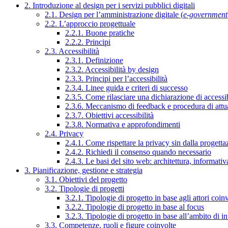
2. Introduzione al design per i servizi pubblici digitali
2.1. Design per l’amministrazione digitale (
e-government
2.2. L’approccio progettuale
2.2.1. Buone pratiche
2.2.2. Principi
2.3. Accessibilità
2.3.1. Definizione
2.3.2. Accessibilità by design
2.3.3. Principi per l’accessibilità
2.3.4. Linee guida e criteri di successo
2.3.5. Come rilasciare una dichiarazione di accessib
2.3.6. Meccanismo di feedback e procedura di attu
2.3.7. Obiettivi accessibilità
2.3.8. Normativa e approfondimenti
2.4. Privacy
2.4.1. Come rispettare la privacy sin dalla progettaz
2.4.2. Richiedi il consenso quando necessario
2.4.3. Le basi del sito web: architettura, informati
3. Pianificazione, gestione e strategia
3.1. Obiettivi del progetto
3.2. Tipologie di progetti
3.2.1. Tipologie di progetto in base agli attori coinv
3.2.2. Tipologie di progetto in base al focus
3.2.3. Tipologie di progetto in base all’ambito di i
3.3. Competenze, ruoli e figure coinvolte