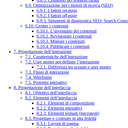
6.8.3. Consenso dei soggetti ritratti
6.9. Ottimizzazione per i motori di ricerca (SEO)
6.9.1. I fattori
on-page
6.9.2. I fattori
off-page
6.9.3. Strumenti di diagnostica SEO: Search Cons
6.10. Gestire i contenuti
6.10.1. L’inventario dei contenuti
6.10.2. Revisionare i contenuti
6.10.3. Migrare i contenuti
6.10.4. Pubblicare i contenuti
7. Progettazione dell’interazione
7.1. Caratteristiche dell’interazione
7.2. User stories per definire l’interazione
7.2.1. Differenza tra scenari e user stories
7.3. Flussi di interazione
7.4. Wireframe
7.5. Prototipi interattivi
8. Progettazione dell’interfaccia
8.1. Obiettivi dell’interfaccia
8.2. Elementi dell’interfaccia
8.2.1. Elementi di composizione
8.2.2. Elementi interattivi
8.2.3. Elementi testuali (microtesti)
8.3. Progettare e costruire in alta fedeltà
8.3.1. Layout di pagina