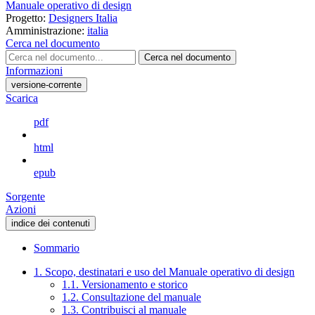
Manuale operativo di design
Progetto:
Designers Italia
Amministrazione:
italia
Cerca nel documento
Cerca nel documento
Informazioni
versione-corrente
Scarica
pdf
html
epub
Sorgente
Azioni
indice dei contenuti
Sommario
1. Scopo, destinatari e uso del Manuale operativo di design
1.1. Versionamento e storico
1.2. Consultazione del manuale
1.3. Contribuisci al manuale