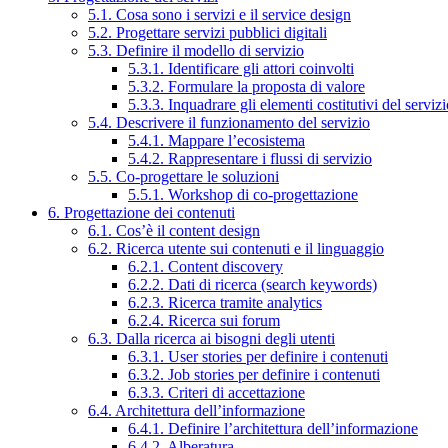
5.1. Cosa sono i servizi e il service design
5.2. Progettare servizi pubblici digitali
5.3. Definire il modello di servizio
5.3.1. Identificare gli attori coinvolti
5.3.2. Formulare la proposta di valore
5.3.3. Inquadrare gli elementi costitutivi del serviz
5.4. Descrivere il funzionamento del servizio
5.4.1. Mappare l’ecosistema
5.4.2. Rappresentare i flussi di servizio
5.5. Co-progettare le soluzioni
5.5.1. Workshop di co-progettazione
6. Progettazione dei contenuti
6.1. Cos’è il content design
6.2. Ricerca utente sui contenuti e il linguaggio
6.2.1. Content discovery
6.2.2. Dati di ricerca (search keywords)
6.2.3. Ricerca tramite analytics
6.2.4. Ricerca sui forum
6.3. Dalla ricerca ai bisogni degli utenti
6.3.1. User stories per definire i contenuti
6.3.2. Job stories per definire i contenuti
6.3.3. Criteri di accettazione
6.4. Architettura dell’informazione
6.4.1. Definire l’architettura dell’informazione
6.4.2. Alberatura