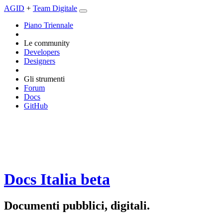
AGID
+
Team Digitale
Piano Triennale
Le community
Developers
Designers
Gli strumenti
Forum
Docs
GitHub
Docs Italia
beta
Documenti pubblici, digitali.