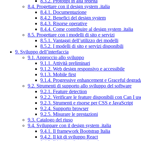
8.3.2. Prototipi in alta fedeltà
8.4. Progettare con il design system .italia
8.4.1. Documentazione
8.4.2. Benefici del design system
8.4.3. Risorse operative
8.4.4. Come contribuire al design system .italia
8.5. Progettare con i modelli di sito e servizi
8.5.1. Vantaggi dell’utilizzo dei modelli
8.5.2. I modelli di sito e servizi disponibili
9. Sviluppo dell’interfaccia
9.1. Approccio allo sviluppo
9.1.1. Attività preliminari
9.1.2. Web design responsivo e accessibile
9.1.3. Mobile first
9.1.4. Progressive enhancement e Graceful degrad
9.2. Strumenti di supporto allo sviluppo del software
9.2.1. Feature detection
9.2.2. Verificare le feature disponibili con Can I us
9.2.3. Strumenti e risorse per CSS e JavaScript
9.2.4. Supporto browser
9.2.5. Misurare le prestazioni
9.3. Catalogo del riuso
9.4. Sviluppare con il design system .italia
9.4.1. Il framework Bootstrap Italia
9.4.2. Il kit di sviluppo React