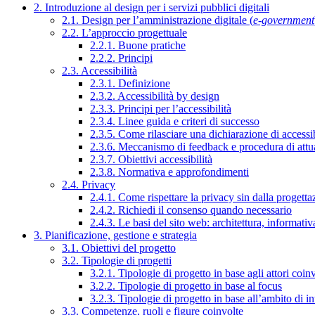
2. Introduzione al design per i servizi pubblici digitali
2.1. Design per l’amministrazione digitale (
e-government
2.2. L’approccio progettuale
2.2.1. Buone pratiche
2.2.2. Principi
2.3. Accessibilità
2.3.1. Definizione
2.3.2. Accessibilità by design
2.3.3. Principi per l’accessibilità
2.3.4. Linee guida e criteri di successo
2.3.5. Come rilasciare una dichiarazione di accessib
2.3.6. Meccanismo di feedback e procedura di attu
2.3.7. Obiettivi accessibilità
2.3.8. Normativa e approfondimenti
2.4. Privacy
2.4.1. Come rispettare la privacy sin dalla progettaz
2.4.2. Richiedi il consenso quando necessario
2.4.3. Le basi del sito web: architettura, informati
3. Pianificazione, gestione e strategia
3.1. Obiettivi del progetto
3.2. Tipologie di progetti
3.2.1. Tipologie di progetto in base agli attori coinv
3.2.2. Tipologie di progetto in base al focus
3.2.3. Tipologie di progetto in base all’ambito di i
3.3. Competenze, ruoli e figure coinvolte