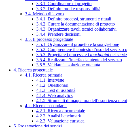
3.3.1. Coordinatore di progetto
3.3.2. Definire ruoli e responsabilità
3.4. Metodo di lavoro
3.4.1. Definire processi, strumenti e rituali
3.4.2. Curare la documentazione di progetto
3.4.3. Organizzare tavoli tecnici collaborativi
3.4.4. Prendere decisioni
3.5. Il processo progettuale
3.5.1. Organizzare il progetto e la sua gestione
3.5.2. Comprendere il contesto d’uso del servizio 
3.5.3. Progettare i processi e i
touchpoint
del servi
3.5.4. Realizzare l’interfaccia utente del servizio
3.5.5. Validare la soluzione ottenuta
4. Ricerca progettuale
4.1. Ricerca primaria
4.1.1. Interviste
4.1.2. Questionari
4.1.3. Test di usabilità
4.1.4. Web analytics
4.1.5. Strumenti di mappatura dell’esperienza uten
4.2. Ricerca secondaria
4.2.1. Ricerca documentale
4.2.2. Analisi benchmark
4.2.3. Valutazione euristica
5. Progettazione dei servizi