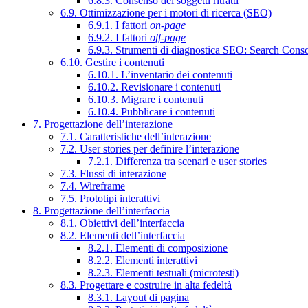
6.8.3. Consenso dei soggetti ritratti
6.9. Ottimizzazione per i motori di ricerca (SEO)
6.9.1. I fattori
on-page
6.9.2. I fattori
off-page
6.9.3. Strumenti di diagnostica SEO: Search Cons
6.10. Gestire i contenuti
6.10.1. L’inventario dei contenuti
6.10.2. Revisionare i contenuti
6.10.3. Migrare i contenuti
6.10.4. Pubblicare i contenuti
7. Progettazione dell’interazione
7.1. Caratteristiche dell’interazione
7.2. User stories per definire l’interazione
7.2.1. Differenza tra scenari e user stories
7.3. Flussi di interazione
7.4. Wireframe
7.5. Prototipi interattivi
8. Progettazione dell’interfaccia
8.1. Obiettivi dell’interfaccia
8.2. Elementi dell’interfaccia
8.2.1. Elementi di composizione
8.2.2. Elementi interattivi
8.2.3. Elementi testuali (microtesti)
8.3. Progettare e costruire in alta fedeltà
8.3.1. Layout di pagina