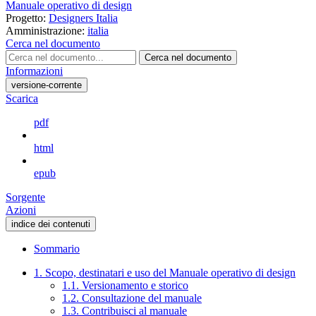
Manuale operativo di design
Progetto:
Designers Italia
Amministrazione:
italia
Cerca nel documento
Cerca nel documento
Informazioni
versione-corrente
Scarica
pdf
html
epub
Sorgente
Azioni
indice dei contenuti
Sommario
1. Scopo, destinatari e uso del Manuale operativo di design
1.1. Versionamento e storico
1.2. Consultazione del manuale
1.3. Contribuisci al manuale