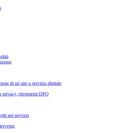
)
ilità
azione
ione di un sito o servizio digitale
va privacy, riferimenti DPO
olti nel servizio
ntervento