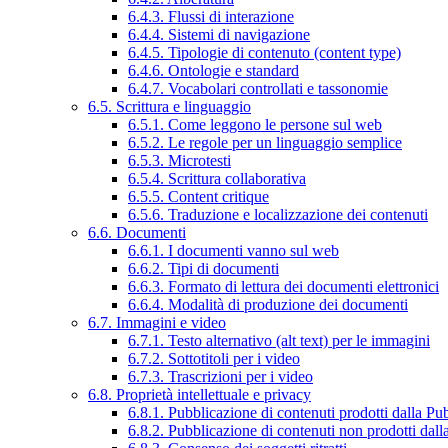
6.4.3. Flussi di interazione
6.4.4. Sistemi di navigazione
6.4.5. Tipologie di contenuto (content type)
6.4.6. Ontologie e standard
6.4.7. Vocabolari controllati e tassonomie
6.5. Scrittura e linguaggio
6.5.1. Come leggono le persone sul web
6.5.2. Le regole per un linguaggio semplice
6.5.3. Microtesti
6.5.4. Scrittura collaborativa
6.5.5. Content critique
6.5.6. Traduzione e localizzazione dei contenuti
6.6. Documenti
6.6.1. I documenti vanno sul web
6.6.2. Tipi di documenti
6.6.3. Formato di lettura dei documenti elettronici
6.6.4. Modalità di produzione dei documenti
6.7. Immagini e video
6.7.1. Testo alternativo (alt text) per le immagini
6.7.2. Sottotitoli per i video
6.7.3. Trascrizioni per i video
6.8. Proprietà intellettuale e privacy
6.8.1. Pubblicazione di contenuti prodotti dalla P
6.8.2. Pubblicazione di contenuti non prodotti dal