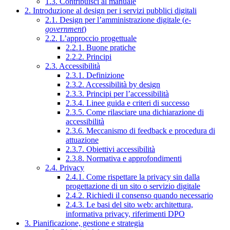
1.3. Contribuisci al manuale
2. Introduzione al design per i servizi pubblici digitali
2.1. Design per l’amministrazione digitale (
e-
government
)
2.2. L’approccio progettuale
2.2.1. Buone pratiche
2.2.2. Principi
2.3. Accessibilità
2.3.1. Definizione
2.3.2. Accessibilità by design
2.3.3. Principi per l’accessibilità
2.3.4. Linee guida e criteri di successo
2.3.5. Come rilasciare una dichiarazione di
accessibilità
2.3.6. Meccanismo di feedback e procedura di
attuazione
2.3.7. Obiettivi accessibilità
2.3.8. Normativa e approfondimenti
2.4. Privacy
2.4.1. Come rispettare la privacy sin dalla
progettazione di un sito o servizio digitale
2.4.2. Richiedi il consenso quando necessario
2.4.3. Le basi del sito web: architettura,
informativa privacy, riferimenti DPO
3. Pianificazione, gestione e strategia