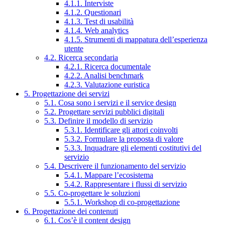
4.1.1. Interviste
4.1.2. Questionari
4.1.3. Test di usabilità
4.1.4. Web analytics
4.1.5. Strumenti di mappatura dell’esperienza
utente
4.2. Ricerca secondaria
4.2.1. Ricerca documentale
4.2.2. Analisi benchmark
4.2.3. Valutazione euristica
5. Progettazione dei servizi
5.1. Cosa sono i servizi e il service design
5.2. Progettare servizi pubblici digitali
5.3. Definire il modello di servizio
5.3.1. Identificare gli attori coinvolti
5.3.2. Formulare la proposta di valore
5.3.3. Inquadrare gli elementi costitutivi del
servizio
5.4. Descrivere il funzionamento del servizio
5.4.1. Mappare l’ecosistema
5.4.2. Rappresentare i flussi di servizio
5.5. Co-progettare le soluzioni
5.5.1. Workshop di co-progettazione
6. Progettazione dei contenuti
6.1. Cos’è il content design