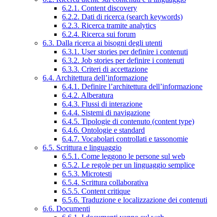
6.2.1. Content discovery
6.2.2. Dati di ricerca (search keywords)
6.2.3. Ricerca tramite analytics
6.2.4. Ricerca sui forum
6.3. Dalla ricerca ai bisogni degli utenti
6.3.1. User stories per definire i contenuti
6.3.2. Job stories per definire i contenuti
6.3.3. Criteri di accettazione
6.4. Architettura dell’informazione
6.4.1. Definire l’architettura dell’informazione
6.4.2. Alberatura
6.4.3. Flussi di interazione
6.4.4. Sistemi di navigazione
6.4.5. Tipologie di contenuto (content type)
6.4.6. Ontologie e standard
6.4.7. Vocabolari controllati e tassonomie
6.5. Scrittura e linguaggio
6.5.1. Come leggono le persone sul web
6.5.2. Le regole per un linguaggio semplice
6.5.3. Microtesti
6.5.4. Scrittura collaborativa
6.5.5. Content critique
6.5.6. Traduzione e localizzazione dei contenuti
6.6. Documenti