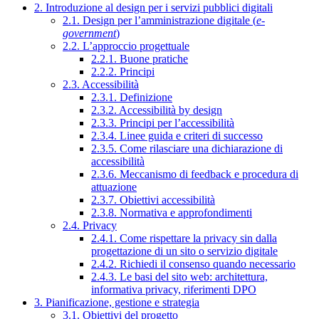
2. Introduzione al design per i servizi pubblici digitali
2.1. Design per l’amministrazione digitale (
e-
government
)
2.2. L’approccio progettuale
2.2.1. Buone pratiche
2.2.2. Principi
2.3. Accessibilità
2.3.1. Definizione
2.3.2. Accessibilità by design
2.3.3. Principi per l’accessibilità
2.3.4. Linee guida e criteri di successo
2.3.5. Come rilasciare una dichiarazione di
accessibilità
2.3.6. Meccanismo di feedback e procedura di
attuazione
2.3.7. Obiettivi accessibilità
2.3.8. Normativa e approfondimenti
2.4. Privacy
2.4.1. Come rispettare la privacy sin dalla
progettazione di un sito o servizio digitale
2.4.2. Richiedi il consenso quando necessario
2.4.3. Le basi del sito web: architettura,
informativa privacy, riferimenti DPO
3. Pianificazione, gestione e strategia
3.1. Obiettivi del progetto