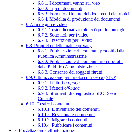
6.6.1. I documenti vanno sul web
6.6.2. Tipi di documenti
6.6.3. Formato di lettura dei documenti elettronici
6.6.4. Modalità di produzione dei documenti
6.7. Immagini e video
6.7.1. Testo alternativo (alt text) per le immagini
6.7.2. Sottotitoli per i video
6.7.3. Trascrizioni per i video
6.8. Proprietà intellettuale e privacy
6.8.1. Pubblicazione di contenuti prodotti dalla
Pubblica Amministrazione
6.8.2. Pubblicazione di contenuti non prodotti
dalla Pubblica Amministrazione
6.8.3. Consenso dei soggetti ritratti
6.9. Ottimizzazione per i motori di ricerca (SEO)
6.9.1. I fattori
on-page
6.9.2. I fattori
off-page
6.9.3. Strumenti di diagnostica SEO: Search
Console
6.10. Gestire i contenuti
6.10.1. L’inventario dei contenuti
6.10.2. Revisionare i contenuti
6.10.3. Migrare i contenuti
6.10.4. Pubblicare i contenuti
7. Progettazione dell’interazione