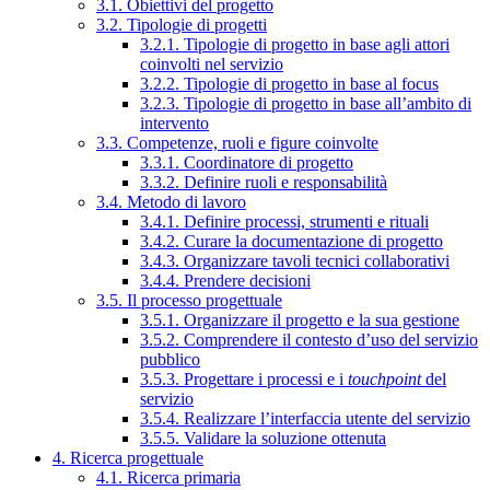
3.1. Obiettivi del progetto
3.2. Tipologie di progetti
3.2.1. Tipologie di progetto in base agli attori
coinvolti nel servizio
3.2.2. Tipologie di progetto in base al focus
3.2.3. Tipologie di progetto in base all’ambito di
intervento
3.3. Competenze, ruoli e figure coinvolte
3.3.1. Coordinatore di progetto
3.3.2. Definire ruoli e responsabilità
3.4. Metodo di lavoro
3.4.1. Definire processi, strumenti e rituali
3.4.2. Curare la documentazione di progetto
3.4.3. Organizzare tavoli tecnici collaborativi
3.4.4. Prendere decisioni
3.5. Il processo progettuale
3.5.1. Organizzare il progetto e la sua gestione
3.5.2. Comprendere il contesto d’uso del servizio
pubblico
3.5.3. Progettare i processi e i
touchpoint
del
servizio
3.5.4. Realizzare l’interfaccia utente del servizio
3.5.5. Validare la soluzione ottenuta
4. Ricerca progettuale
4.1. Ricerca primaria