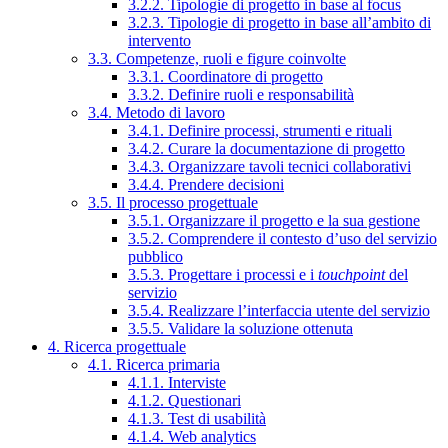
3.2.2. Tipologie di progetto in base al focus
3.2.3. Tipologie di progetto in base all’ambito di
intervento
3.3. Competenze, ruoli e figure coinvolte
3.3.1. Coordinatore di progetto
3.3.2. Definire ruoli e responsabilità
3.4. Metodo di lavoro
3.4.1. Definire processi, strumenti e rituali
3.4.2. Curare la documentazione di progetto
3.4.3. Organizzare tavoli tecnici collaborativi
3.4.4. Prendere decisioni
3.5. Il processo progettuale
3.5.1. Organizzare il progetto e la sua gestione
3.5.2. Comprendere il contesto d’uso del servizio
pubblico
3.5.3. Progettare i processi e i
touchpoint
del
servizio
3.5.4. Realizzare l’interfaccia utente del servizio
3.5.5. Validare la soluzione ottenuta
4. Ricerca progettuale
4.1. Ricerca primaria
4.1.1. Interviste
4.1.2. Questionari
4.1.3. Test di usabilità
4.1.4. Web analytics