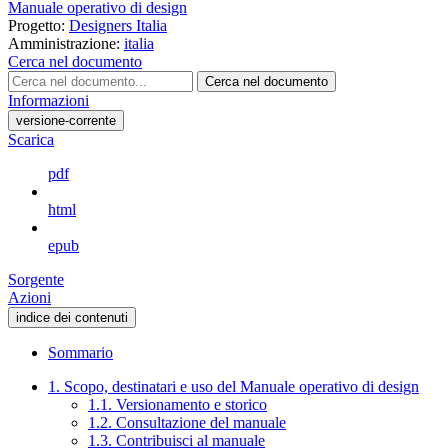
Manuale operativo di design
Progetto:
Designers Italia
Amministrazione:
italia
Cerca nel documento
Cerca nel documento
Informazioni
versione-corrente
Scarica
pdf
html
epub
Sorgente
Azioni
indice dei contenuti
Sommario
1. Scopo, destinatari e uso del Manuale operativo di design
1.1. Versionamento e storico
1.2. Consultazione del manuale
1.3. Contribuisci al manuale