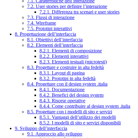
7.1. Caratteristiche dell’interazione
7.2. User stories per definire l’interazione
7.2.1. Differenza tra scenari e user stories
7.3. Flussi di interazione
7.4. Wireframe
7.5. Prototipi interattivi
8. Progettazione dell’interfaccia
8.1. Obiettivi dell’interfaccia
8.2. Elementi dell’interfaccia
8.2.1. Elementi di composizione
8.2.2. Elementi interattivi
8.2.3. Elementi testuali (microtesti)
8.3. Progettare e costruire in alta fedeltà
8.3.1. Layout di pagina
8.3.2. Prototipi in alta fedeltà
8.4. Progettare con il design system .italia
8.4.1. Documentazione
8.4.2. Benefici del design system
8.4.3. Risorse operative
8.4.4. Come contribuire al design system .italia
8.5. Progettare con i modelli di sito e servizi
8.5.1. Vantaggi dell’utilizzo dei modelli
8.5.2. I modelli di sito e servizi disponibili
9. Sviluppo dell’interfaccia
9.1. Approccio allo sviluppo