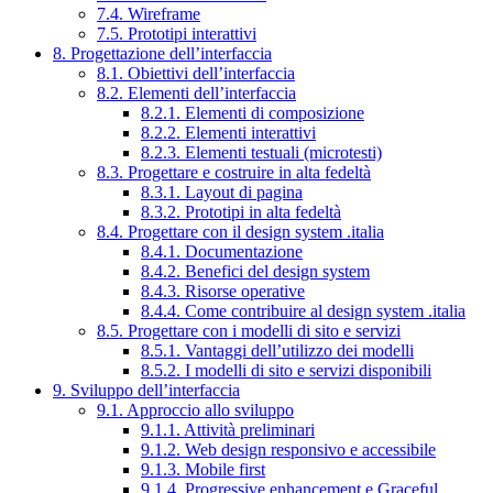
7.4. Wireframe
7.5. Prototipi interattivi
8. Progettazione dell’interfaccia
8.1. Obiettivi dell’interfaccia
8.2. Elementi dell’interfaccia
8.2.1. Elementi di composizione
8.2.2. Elementi interattivi
8.2.3. Elementi testuali (microtesti)
8.3. Progettare e costruire in alta fedeltà
8.3.1. Layout di pagina
8.3.2. Prototipi in alta fedeltà
8.4. Progettare con il design system .italia
8.4.1. Documentazione
8.4.2. Benefici del design system
8.4.3. Risorse operative
8.4.4. Come contribuire al design system .italia
8.5. Progettare con i modelli di sito e servizi
8.5.1. Vantaggi dell’utilizzo dei modelli
8.5.2. I modelli di sito e servizi disponibili
9. Sviluppo dell’interfaccia
9.1. Approccio allo sviluppo
9.1.1. Attività preliminari
9.1.2. Web design responsivo e accessibile
9.1.3. Mobile first
9.1.4. Progressive enhancement e Graceful