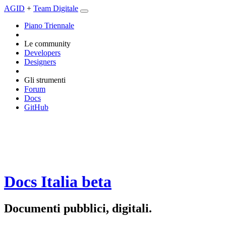
AGID
+
Team Digitale
Piano Triennale
Le community
Developers
Designers
Gli strumenti
Forum
Docs
GitHub
Docs Italia
beta
Documenti pubblici, digitali.