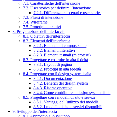
7.1. Caratteristiche dell’interazione
7.2. User stories per definire l’interazione
7.2.1. Differenza tra scenari e user stories
7.3. Flussi di interazione
7.4. Wireframe
7.5. Prototipi interattivi
8. Progettazione dell’interfaccia
8.1. Obiettivi dell’interfaccia
8.2. Elementi dell’interfaccia
8.2.1. Elementi di composizione
8.2.2. Elementi interattivi
8.2.3. Elementi testuali (microtesti)
8.3. Progettare e costruire in alta fedeltà
8.3.1. Layout di pagina
8.3.2. Prototipi in alta fedeltà
8.4. Progettare con il design system .italia
8.4.1. Documentazione
8.4.2. Benefici del design system
8.4.3. Risorse operative
8.4.4. Come contribuire al design system .italia
8.5. Progettare con i modelli di sito e servizi
8.5.1. Vantaggi dell’utilizzo dei modelli
8.5.2. I modelli di sito e servizi disponibili
9. Sviluppo dell’interfaccia
9.1. Approccio allo sviluppo