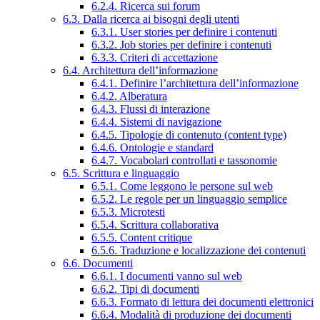
6.2.4. Ricerca sui forum
6.3. Dalla ricerca ai bisogni degli utenti
6.3.1. User stories per definire i contenuti
6.3.2. Job stories per definire i contenuti
6.3.3. Criteri di accettazione
6.4. Architettura dell’informazione
6.4.1. Definire l’architettura dell’informazione
6.4.2. Alberatura
6.4.3. Flussi di interazione
6.4.4. Sistemi di navigazione
6.4.5. Tipologie di contenuto (content type)
6.4.6. Ontologie e standard
6.4.7. Vocabolari controllati e tassonomie
6.5. Scrittura e linguaggio
6.5.1. Come leggono le persone sul web
6.5.2. Le regole per un linguaggio semplice
6.5.3. Microtesti
6.5.4. Scrittura collaborativa
6.5.5. Content critique
6.5.6. Traduzione e localizzazione dei contenuti
6.6. Documenti
6.6.1. I documenti vanno sul web
6.6.2. Tipi di documenti
6.6.3. Formato di lettura dei documenti elettronici
6.6.4. Modalità di produzione dei documenti