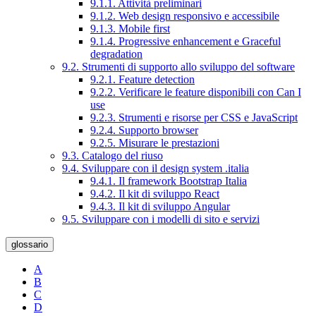
9.1.1. Attività preliminari
9.1.2. Web design responsivo e accessibile
9.1.3. Mobile first
9.1.4. Progressive enhancement e Graceful
degradation
9.2. Strumenti di supporto allo sviluppo del software
9.2.1. Feature detection
9.2.2. Verificare le feature disponibili con Can I
use
9.2.3. Strumenti e risorse per CSS e JavaScript
9.2.4. Supporto browser
9.2.5. Misurare le prestazioni
9.3. Catalogo del riuso
9.4. Sviluppare con il design system .italia
9.4.1. Il framework Bootstrap Italia
9.4.2. Il kit di sviluppo React
9.4.3. Il kit di sviluppo Angular
9.5. Sviluppare con i modelli di sito e servizi
glossario
A
B
C
D