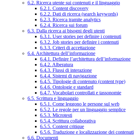
6.2. Ricerca utente sui contenuti e il linguaggio
6.2.1. Content discovery
6.2.2. Dati di ricerca (search keywords)
6.2.3. Ricerca tramite analytics
6.2.4. Ricerca sui forum
6.3. Dalla ricerca ai bisogni degli utenti
6.3.1. User stories per definire i contenuti
6.3.2. Job stories per definire i contenuti
6.3.3. Criteri di accettazione
6.4. Architettura dell’informazione
6.4.1. Definire l’architettura dell’informazione
6.4.2. Alberatura
6.4.3. Flussi di interazione
6.4.4. Sistemi di navigazione
6.4.5. Tipologie di contenuto (content type)
6.4.6. Ontologie e standard
6.4.7. Vocabolari controllati e tassonomie
6.5. Scrittura e linguaggio
6.5.1. Come leggono le persone sul web
6.5.2. Le regole per un linguaggio semplice
6.5.3. Microtesti
6.5.4. Scrittura collaborativa
6.5.5. Content critique
6.5.6. Traduzione e localizzazione dei contenuti
6.6. Documenti