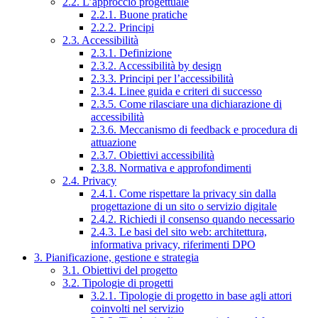
2.2. L’approccio progettuale
2.2.1. Buone pratiche
2.2.2. Principi
2.3. Accessibilità
2.3.1. Definizione
2.3.2. Accessibilità by design
2.3.3. Principi per l’accessibilità
2.3.4. Linee guida e criteri di successo
2.3.5. Come rilasciare una dichiarazione di
accessibilità
2.3.6. Meccanismo di feedback e procedura di
attuazione
2.3.7. Obiettivi accessibilità
2.3.8. Normativa e approfondimenti
2.4. Privacy
2.4.1. Come rispettare la privacy sin dalla
progettazione di un sito o servizio digitale
2.4.2. Richiedi il consenso quando necessario
2.4.3. Le basi del sito web: architettura,
informativa privacy, riferimenti DPO
3. Pianificazione, gestione e strategia
3.1. Obiettivi del progetto
3.2. Tipologie di progetti
3.2.1. Tipologie di progetto in base agli attori
coinvolti nel servizio