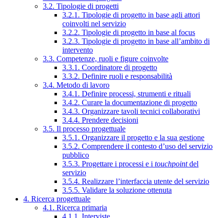
3.2. Tipologie di progetti
3.2.1. Tipologie di progetto in base agli attori
coinvolti nel servizio
3.2.2. Tipologie di progetto in base al focus
3.2.3. Tipologie di progetto in base all’ambito di
intervento
3.3. Competenze, ruoli e figure coinvolte
3.3.1. Coordinatore di progetto
3.3.2. Definire ruoli e responsabilità
3.4. Metodo di lavoro
3.4.1. Definire processi, strumenti e rituali
3.4.2. Curare la documentazione di progetto
3.4.3. Organizzare tavoli tecnici collaborativi
3.4.4. Prendere decisioni
3.5. Il processo progettuale
3.5.1. Organizzare il progetto e la sua gestione
3.5.2. Comprendere il contesto d’uso del servizio
pubblico
3.5.3. Progettare i processi e i
touchpoint
del
servizio
3.5.4. Realizzare l’interfaccia utente del servizio
3.5.5. Validare la soluzione ottenuta
4. Ricerca progettuale
4.1. Ricerca primaria
4.1.1. Interviste