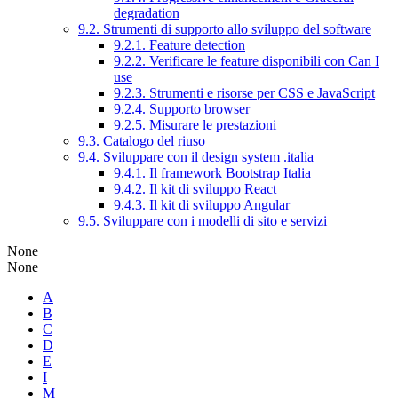
degradation
9.2. Strumenti di supporto allo sviluppo del software
9.2.1. Feature detection
9.2.2. Verificare le feature disponibili con Can I
use
9.2.3. Strumenti e risorse per CSS e JavaScript
9.2.4. Supporto browser
9.2.5. Misurare le prestazioni
9.3. Catalogo del riuso
9.4. Sviluppare con il design system .italia
9.4.1. Il framework Bootstrap Italia
9.4.2. Il kit di sviluppo React
9.4.3. Il kit di sviluppo Angular
9.5. Sviluppare con i modelli di sito e servizi
None
None
A
B
C
D
E
I
M