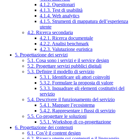
4.1.2. Questionari
4.1.3. Test di usabilità
4.1.4. Web analytics
4.1.5. Strumenti di mappatura dell’esperienza
utente
4.2. Ricerca secondaria
4.2.1. Ricerca documentale
4.2.2. Analisi benchmark
4.2.3. Valutazione euristica
5. Progettazione dei servizi
5.1. Cosa sono i servizi e il service design
5.2. Progettare servizi pubblici digitali
5.3. Definire il modello di servizio
5.3.1. Identificare gli attori coinvolti
5.3.2. Formulare la proposta di valore
5.3.3. Inquadrare gli elementi costitutivi del
servizio
5.4. Descrivere il funzionamento del servizio
5.4.1. Mappare l’ecosistema
5.4.2. Rappresentare i flussi di servizio
5.5. Co-progettare le soluzioni
5.5.1. Workshop di co-progettazione
6. Progettazione dei contenuti
6.1. Cos’è il content design
6.2. Ricerca utente sui contenuti e il linguaggio