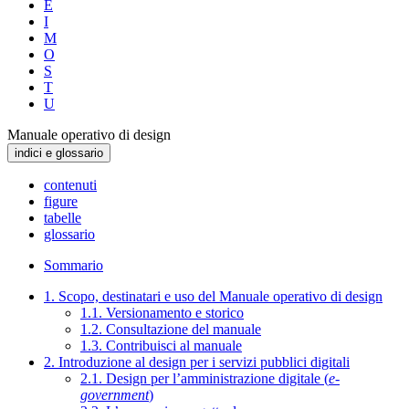
E
I
M
O
S
T
U
Manuale operativo di design
indici e glossario
contenuti
figure
tabelle
glossario
Sommario
1. Scopo, destinatari e uso del Manuale operativo di design
1.1. Versionamento e storico
1.2. Consultazione del manuale
1.3. Contribuisci al manuale
2. Introduzione al design per i servizi pubblici digitali
2.1. Design per l’amministrazione digitale (
e-
government
)