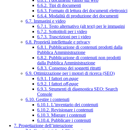
6.6.1. I documenti vanno sul web
6.6.2. Tipi di documenti
6.6.3. Formato di lettura dei documenti elettronici
6.6.4. Modalità di produzione dei documenti
6.7. Immagini e video
6.7.1. Testo alternativo (alt text) per le immagini
6.7.2. Sottotitoli per i video
6.7.3. Trascrizioni per i video
6.8. Proprietà intellettuale e privacy
6.8.1. Pubblicazione di contenuti prodotti dalla
Pubblica Amministrazione
6.8.2. Pubblicazione di contenuti non prodotti
dalla Pubblica Amministrazione
6.8.3. Consenso dei soggetti ritratti
6.9. Ottimizzazione per i motori di ricerca (SEO)
6.9.1. I fattori
on-page
6.9.2. I fattori
off-page
6.9.3. Strumenti di diagnostica SEO: Search
Console
6.10. Gestire i contenuti
6.10.1. L’inventario dei contenuti
6.10.2. Revisionare i contenuti
6.10.3. Migrare i contenuti
6.10.4. Pubblicare i contenuti
7. Progettazione dell’interazione