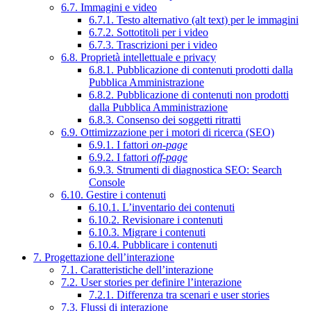
6.7. Immagini e video
6.7.1. Testo alternativo (alt text) per le immagini
6.7.2. Sottotitoli per i video
6.7.3. Trascrizioni per i video
6.8. Proprietà intellettuale e privacy
6.8.1. Pubblicazione di contenuti prodotti dalla
Pubblica Amministrazione
6.8.2. Pubblicazione di contenuti non prodotti
dalla Pubblica Amministrazione
6.8.3. Consenso dei soggetti ritratti
6.9. Ottimizzazione per i motori di ricerca (SEO)
6.9.1. I fattori
on-page
6.9.2. I fattori
off-page
6.9.3. Strumenti di diagnostica SEO: Search
Console
6.10. Gestire i contenuti
6.10.1. L’inventario dei contenuti
6.10.2. Revisionare i contenuti
6.10.3. Migrare i contenuti
6.10.4. Pubblicare i contenuti
7. Progettazione dell’interazione
7.1. Caratteristiche dell’interazione
7.2. User stories per definire l’interazione
7.2.1. Differenza tra scenari e user stories
7.3. Flussi di interazione