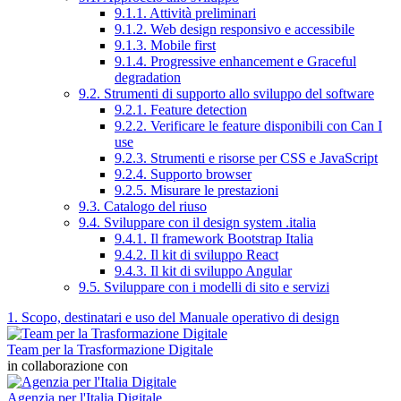
9.1.1. Attività preliminari
9.1.2. Web design responsivo e accessibile
9.1.3. Mobile first
9.1.4. Progressive enhancement e Graceful
degradation
9.2. Strumenti di supporto allo sviluppo del software
9.2.1. Feature detection
9.2.2. Verificare le feature disponibili con Can I
use
9.2.3. Strumenti e risorse per CSS e JavaScript
9.2.4. Supporto browser
9.2.5. Misurare le prestazioni
9.3. Catalogo del riuso
9.4. Sviluppare con il design system .italia
9.4.1. Il framework Bootstrap Italia
9.4.2. Il kit di sviluppo React
9.4.3. Il kit di sviluppo Angular
9.5. Sviluppare con i modelli di sito e servizi
1. Scopo, destinatari e uso del Manuale operativo di design
Team per la Trasformazione Digitale
in collaborazione con
Agenzia per l'Italia Digitale