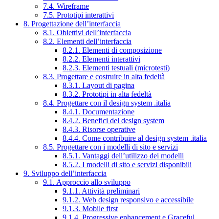
7.4. Wireframe
7.5. Prototipi interattivi
8. Progettazione dell’interfaccia
8.1. Obiettivi dell’interfaccia
8.2. Elementi dell’interfaccia
8.2.1. Elementi di composizione
8.2.2. Elementi interattivi
8.2.3. Elementi testuali (microtesti)
8.3. Progettare e costruire in alta fedeltà
8.3.1. Layout di pagina
8.3.2. Prototipi in alta fedeltà
8.4. Progettare con il design system .italia
8.4.1. Documentazione
8.4.2. Benefici del design system
8.4.3. Risorse operative
8.4.4. Come contribuire al design system .italia
8.5. Progettare con i modelli di sito e servizi
8.5.1. Vantaggi dell’utilizzo dei modelli
8.5.2. I modelli di sito e servizi disponibili
9. Sviluppo dell’interfaccia
9.1. Approccio allo sviluppo
9.1.1. Attività preliminari
9.1.2. Web design responsivo e accessibile
9.1.3. Mobile first
9.1.4. Progressive enhancement e Graceful