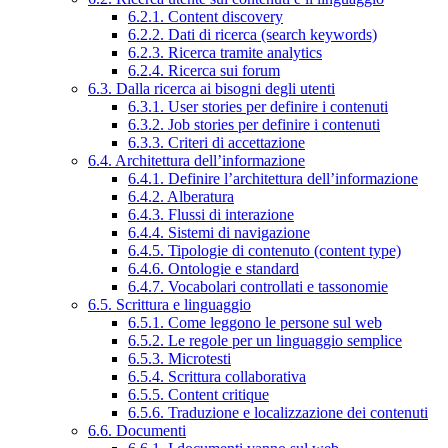
6.2.1. Content discovery
6.2.2. Dati di ricerca (search keywords)
6.2.3. Ricerca tramite analytics
6.2.4. Ricerca sui forum
6.3. Dalla ricerca ai bisogni degli utenti
6.3.1. User stories per definire i contenuti
6.3.2. Job stories per definire i contenuti
6.3.3. Criteri di accettazione
6.4. Architettura dell’informazione
6.4.1. Definire l’architettura dell’informazione
6.4.2. Alberatura
6.4.3. Flussi di interazione
6.4.4. Sistemi di navigazione
6.4.5. Tipologie di contenuto (content type)
6.4.6. Ontologie e standard
6.4.7. Vocabolari controllati e tassonomie
6.5. Scrittura e linguaggio
6.5.1. Come leggono le persone sul web
6.5.2. Le regole per un linguaggio semplice
6.5.3. Microtesti
6.5.4. Scrittura collaborativa
6.5.5. Content critique
6.5.6. Traduzione e localizzazione dei contenuti
6.6. Documenti