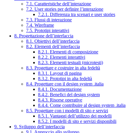
7.1. Caratteristiche dell’interazione
7.2. User stories per definire l’interazione
7.2.1. Differenza tra scenari e user stories
7.3. Flussi di interazione
7.4. Wireframe
7.5. Prototipi interattivi
8. Progettazione dell’interfaccia
8.1. Obiettivi dell’interfaccia
8.2. Elementi dell’interfaccia
8.2.1. Elementi di composizione
8.2.2. Elementi interattivi
8.2.3. Elementi testuali (microtesti)
8.3. Progettare e costruire in alta fedeltà
8.3.1. Layout di pagina
8.3.2. Prototipi in alta fedeltà
8.4. Progettare con il design system .italia
8.4.1. Documentazione
8.4.2. Benefici del design system
8.4.3. Risorse operative
8.4.4. Come contribuire al design system .italia
8.5. Progettare con i modelli di sito e servizi
8.5.1. Vantaggi dell’utilizzo dei modelli
8.5.2. I modelli di sito e servizi disponibili
9. Sviluppo dell’interfaccia
9.1. Approccio allo sviluppo