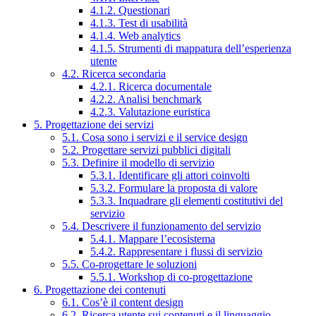
4.1.2. Questionari
4.1.3. Test di usabilità
4.1.4. Web analytics
4.1.5. Strumenti di mappatura dell’esperienza
utente
4.2. Ricerca secondaria
4.2.1. Ricerca documentale
4.2.2. Analisi benchmark
4.2.3. Valutazione euristica
5. Progettazione dei servizi
5.1. Cosa sono i servizi e il service design
5.2. Progettare servizi pubblici digitali
5.3. Definire il modello di servizio
5.3.1. Identificare gli attori coinvolti
5.3.2. Formulare la proposta di valore
5.3.3. Inquadrare gli elementi costitutivi del
servizio
5.4. Descrivere il funzionamento del servizio
5.4.1. Mappare l’ecosistema
5.4.2. Rappresentare i flussi di servizio
5.5. Co-progettare le soluzioni
5.5.1. Workshop di co-progettazione
6. Progettazione dei contenuti
6.1. Cos’è il content design
6.2. Ricerca utente sui contenuti e il linguaggio