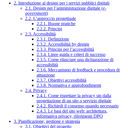
2. Introduzione al design per i servizi pubblici digitali
2.1. Design per l’amministrazione digitale (
e-
government
)
2.2. L’approccio progettuale
2.2.1. Buone pratiche
2.2.2. Principi
2.3. Accessibilità
2.3.1. Definizione
2.3.2. Accessibilità by design
2.3.3. Principi per l’accessibilità
2.3.4. Linee guida e criteri di successo
2.3.5. Come rilasciare una dichiarazione di
accessibilità
2.3.6. Meccanismo di feedback e procedura di
attuazione
2.3.7. Obiettivi accessibilità
2.3.8. Normativa e approfondimenti
2.4. Privacy
2.4.1. Come rispettare la privacy sin dalla
progettazione di un sito o servizio digitale
2.4.2. Richiedi il consenso quando necessario
2.4.3. Le basi del sito web: architettura,
informativa privacy, riferimenti DPO
3. Pianificazione, gestione e strategia
3.1. Obiettivi del progetto