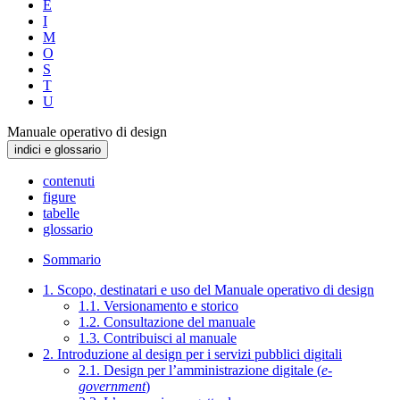
E
I
M
O
S
T
U
Manuale operativo di design
indici e glossario
contenuti
figure
tabelle
glossario
Sommario
1. Scopo, destinatari e uso del Manuale operativo di design
1.1. Versionamento e storico
1.2. Consultazione del manuale
1.3. Contribuisci al manuale
2. Introduzione al design per i servizi pubblici digitali
2.1. Design per l’amministrazione digitale (
e-
government
)