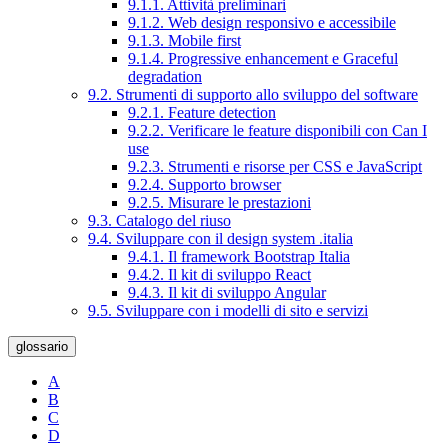
9.1.1. Attività preliminari
9.1.2. Web design responsivo e accessibile
9.1.3. Mobile first
9.1.4. Progressive enhancement e Graceful
degradation
9.2. Strumenti di supporto allo sviluppo del software
9.2.1. Feature detection
9.2.2. Verificare le feature disponibili con Can I
use
9.2.3. Strumenti e risorse per CSS e JavaScript
9.2.4. Supporto browser
9.2.5. Misurare le prestazioni
9.3. Catalogo del riuso
9.4. Sviluppare con il design system .italia
9.4.1. Il framework Bootstrap Italia
9.4.2. Il kit di sviluppo React
9.4.3. Il kit di sviluppo Angular
9.5. Sviluppare con i modelli di sito e servizi
glossario
A
B
C
D