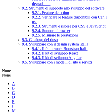
degradation
9.2. Strumenti di supporto allo sviluppo del software
9.2.1. Feature detection
9.2.2. Verificare le feature disponibili con Can I
use
9.2.3. Strumenti e risorse per CSS e JavaScript
9.2.4. Supporto browser
9.2.5. Misurare le prestazioni
9.3. Catalogo del riuso
9.4. Sviluppare con il design system .italia
9.4.1. Il framework Bootstrap Italia
9.4.2. Il kit di sviluppo React
9.4.3. Il kit di sviluppo Angular
9.5. Sviluppare con i modelli di sito e servizi
None
None
A
B
C
D
E
I
M