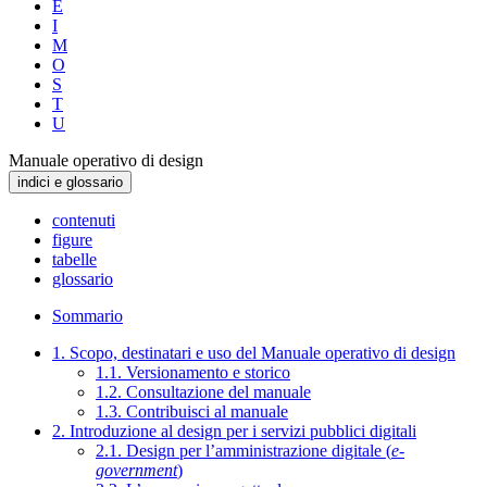
E
I
M
O
S
T
U
Manuale operativo di design
indici e glossario
contenuti
figure
tabelle
glossario
Sommario
1. Scopo, destinatari e uso del Manuale operativo di design
1.1. Versionamento e storico
1.2. Consultazione del manuale
1.3. Contribuisci al manuale
2. Introduzione al design per i servizi pubblici digitali
2.1. Design per l’amministrazione digitale (
e-
government
)