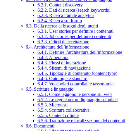
6.2.1. Content discovery
6.2.2. Dati di ricerca (search keywords)
6.2.3. Ricerca tramite analytics
6.2.4. Ricerca sui forum
6.3. Dalla ricerca ai bisogni degli utenti
6.3.1. User stories per definire i contenuti
6.3.2. Job stories per definire i contenuti
6.3.3. Criteri di accettazione
6.4. Architettura dell’informazione
6.4.1. Definire l’architettura dell’informazione
6.4.2. Alberatura
6.4.3. Flussi di interazione
6.4.4. Sistemi di navigazione
6.4.5. Tipologie di contenuto (content type)
6.4.6. Ontologie e standard
6.4.7. Vocabolari controllati e tassonomie
6.5. Scrittura e linguaggio
6.5.1. Come leggono le persone sul web
6.5.2. Le regole per un linguaggio semplice
6.5.3. Microtesti
6.5.4. Scrittura collaborativa
6.5.5. Content critique
6.5.6. Traduzione e localizzazione dei contenuti
6.6. Documenti