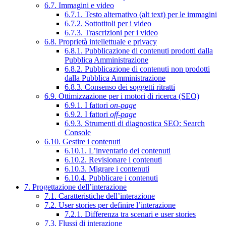
6.7. Immagini e video
6.7.1. Testo alternativo (alt text) per le immagini
6.7.2. Sottotitoli per i video
6.7.3. Trascrizioni per i video
6.8. Proprietà intellettuale e privacy
6.8.1. Pubblicazione di contenuti prodotti dalla
Pubblica Amministrazione
6.8.2. Pubblicazione di contenuti non prodotti
dalla Pubblica Amministrazione
6.8.3. Consenso dei soggetti ritratti
6.9. Ottimizzazione per i motori di ricerca (SEO)
6.9.1. I fattori
on-page
6.9.2. I fattori
off-page
6.9.3. Strumenti di diagnostica SEO: Search
Console
6.10. Gestire i contenuti
6.10.1. L’inventario dei contenuti
6.10.2. Revisionare i contenuti
6.10.3. Migrare i contenuti
6.10.4. Pubblicare i contenuti
7. Progettazione dell’interazione
7.1. Caratteristiche dell’interazione
7.2. User stories per definire l’interazione
7.2.1. Differenza tra scenari e user stories
7.3. Flussi di interazione