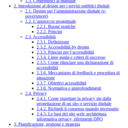
1.3. Contribuisci al manuale
2. Introduzione al design per i servizi pubblici digitali
2.1. Design per l’amministrazione digitale (
e-
government
)
2.2. L’approccio progettuale
2.2.1. Buone pratiche
2.2.2. Principi
2.3. Accessibilità
2.3.1. Definizione
2.3.2. Accessibilità by design
2.3.3. Principi per l’accessibilità
2.3.4. Linee guida e criteri di successo
2.3.5. Come rilasciare una dichiarazione di
accessibilità
2.3.6. Meccanismo di feedback e procedura di
attuazione
2.3.7. Obiettivi accessibilità
2.3.8. Normativa e approfondimenti
2.4. Privacy
2.4.1. Come rispettare la privacy sin dalla
progettazione di un sito o servizio digitale
2.4.2. Richiedi il consenso quando necessario
2.4.3. Le basi del sito web: architettura,
informativa privacy, riferimenti DPO
3. Pianificazione, gestione e strategia