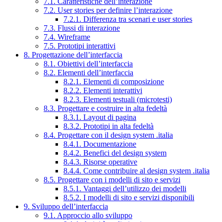
7.1. Caratteristiche dell’interazione
7.2. User stories per definire l’interazione
7.2.1. Differenza tra scenari e user stories
7.3. Flussi di interazione
7.4. Wireframe
7.5. Prototipi interattivi
8. Progettazione dell’interfaccia
8.1. Obiettivi dell’interfaccia
8.2. Elementi dell’interfaccia
8.2.1. Elementi di composizione
8.2.2. Elementi interattivi
8.2.3. Elementi testuali (microtesti)
8.3. Progettare e costruire in alta fedeltà
8.3.1. Layout di pagina
8.3.2. Prototipi in alta fedeltà
8.4. Progettare con il design system .italia
8.4.1. Documentazione
8.4.2. Benefici del design system
8.4.3. Risorse operative
8.4.4. Come contribuire al design system .italia
8.5. Progettare con i modelli di sito e servizi
8.5.1. Vantaggi dell’utilizzo dei modelli
8.5.2. I modelli di sito e servizi disponibili
9. Sviluppo dell’interfaccia
9.1. Approccio allo sviluppo