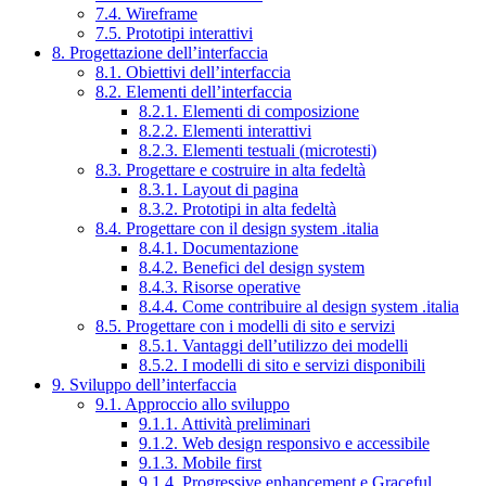
7.4. Wireframe
7.5. Prototipi interattivi
8. Progettazione dell’interfaccia
8.1. Obiettivi dell’interfaccia
8.2. Elementi dell’interfaccia
8.2.1. Elementi di composizione
8.2.2. Elementi interattivi
8.2.3. Elementi testuali (microtesti)
8.3. Progettare e costruire in alta fedeltà
8.3.1. Layout di pagina
8.3.2. Prototipi in alta fedeltà
8.4. Progettare con il design system .italia
8.4.1. Documentazione
8.4.2. Benefici del design system
8.4.3. Risorse operative
8.4.4. Come contribuire al design system .italia
8.5. Progettare con i modelli di sito e servizi
8.5.1. Vantaggi dell’utilizzo dei modelli
8.5.2. I modelli di sito e servizi disponibili
9. Sviluppo dell’interfaccia
9.1. Approccio allo sviluppo
9.1.1. Attività preliminari
9.1.2. Web design responsivo e accessibile
9.1.3. Mobile first
9.1.4. Progressive enhancement e Graceful