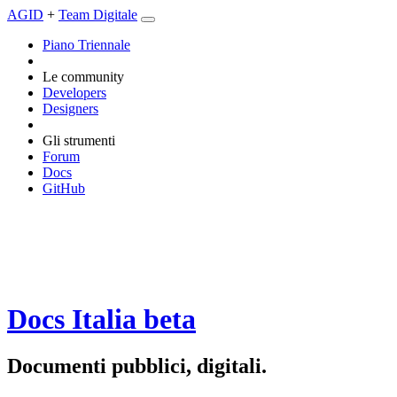
AGID
+
Team Digitale
Piano Triennale
Le community
Developers
Designers
Gli strumenti
Forum
Docs
GitHub
Docs Italia
beta
Documenti pubblici, digitali.