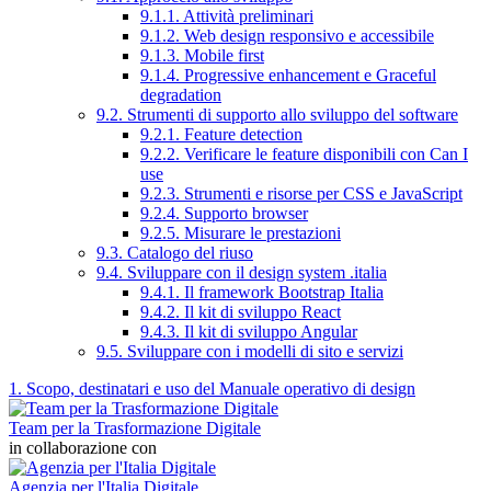
9.1.1. Attività preliminari
9.1.2. Web design responsivo e accessibile
9.1.3. Mobile first
9.1.4. Progressive enhancement e Graceful
degradation
9.2. Strumenti di supporto allo sviluppo del software
9.2.1. Feature detection
9.2.2. Verificare le feature disponibili con Can I
use
9.2.3. Strumenti e risorse per CSS e JavaScript
9.2.4. Supporto browser
9.2.5. Misurare le prestazioni
9.3. Catalogo del riuso
9.4. Sviluppare con il design system .italia
9.4.1. Il framework Bootstrap Italia
9.4.2. Il kit di sviluppo React
9.4.3. Il kit di sviluppo Angular
9.5. Sviluppare con i modelli di sito e servizi
1. Scopo, destinatari e uso del Manuale operativo di design
Team per la Trasformazione Digitale
in collaborazione con
Agenzia per l'Italia Digitale