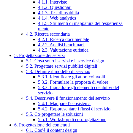
4.1.1. Interviste
4.1.2. Questionari
4.1.3. Test di usabilità
4.1.4. Web analytics
4.1.5. Strumenti di mappatura dell’esperienza
utente
4.2. Ricerca secondaria
4.2.1. Ricerca documentale
4.2.2. Analisi benchmark
4.2.3. Valutazione euristica
5. Progettazione dei servizi
5.1. Cosa sono i servizi e il service design
5.2. Progettare servizi pubblici digitali
5.3. Definire il modello di servizio
5.3.1. Identificare gli attori coinvolti
5.3.2. Formulare la proposta di valore
5.3.3. Inquadrare gli elementi costitutivi del
servizio
5.4. Descrivere il funzionamento del servizio
5.4.1. Mappare l’ecosistema
5.4.2. Rappresentare i flussi di servizio
5.5. Co-progettare le soluzioni
5.5.1. Workshop di co-progettazione
6. Progettazione dei contenuti
6.1. Cos’è il content design