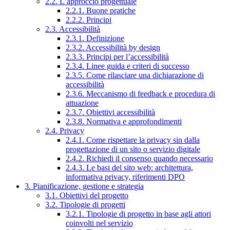
2.2. L’approccio progettuale
2.2.1. Buone pratiche
2.2.2. Principi
2.3. Accessibilità
2.3.1. Definizione
2.3.2. Accessibilità by design
2.3.3. Principi per l’accessibilità
2.3.4. Linee guida e criteri di successo
2.3.5. Come rilasciare una dichiarazione di
accessibilità
2.3.6. Meccanismo di feedback e procedura di
attuazione
2.3.7. Obiettivi accessibilità
2.3.8. Normativa e approfondimenti
2.4. Privacy
2.4.1. Come rispettare la privacy sin dalla
progettazione di un sito o servizio digitale
2.4.2. Richiedi il consenso quando necessario
2.4.3. Le basi del sito web: architettura,
informativa privacy, riferimenti DPO
3. Pianificazione, gestione e strategia
3.1. Obiettivi del progetto
3.2. Tipologie di progetti
3.2.1. Tipologie di progetto in base agli attori
coinvolti nel servizio