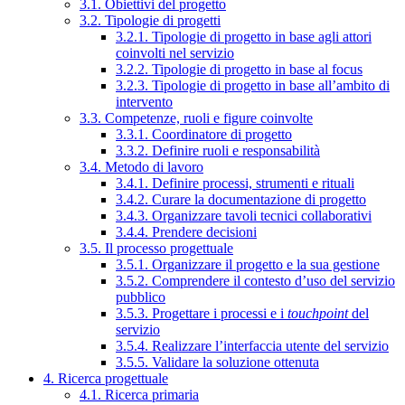
3.1. Obiettivi del progetto
3.2. Tipologie di progetti
3.2.1. Tipologie di progetto in base agli attori
coinvolti nel servizio
3.2.2. Tipologie di progetto in base al focus
3.2.3. Tipologie di progetto in base all’ambito di
intervento
3.3. Competenze, ruoli e figure coinvolte
3.3.1. Coordinatore di progetto
3.3.2. Definire ruoli e responsabilità
3.4. Metodo di lavoro
3.4.1. Definire processi, strumenti e rituali
3.4.2. Curare la documentazione di progetto
3.4.3. Organizzare tavoli tecnici collaborativi
3.4.4. Prendere decisioni
3.5. Il processo progettuale
3.5.1. Organizzare il progetto e la sua gestione
3.5.2. Comprendere il contesto d’uso del servizio
pubblico
3.5.3. Progettare i processi e i
touchpoint
del
servizio
3.5.4. Realizzare l’interfaccia utente del servizio
3.5.5. Validare la soluzione ottenuta
4. Ricerca progettuale
4.1. Ricerca primaria