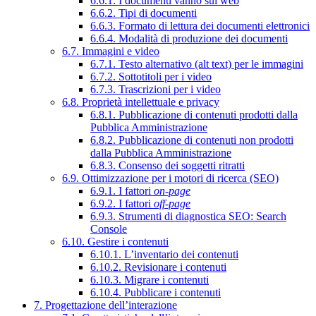
6.6.1. I documenti vanno sul web
6.6.2. Tipi di documenti
6.6.3. Formato di lettura dei documenti elettronici
6.6.4. Modalità di produzione dei documenti
6.7. Immagini e video
6.7.1. Testo alternativo (alt text) per le immagini
6.7.2. Sottotitoli per i video
6.7.3. Trascrizioni per i video
6.8. Proprietà intellettuale e privacy
6.8.1. Pubblicazione di contenuti prodotti dalla
Pubblica Amministrazione
6.8.2. Pubblicazione di contenuti non prodotti
dalla Pubblica Amministrazione
6.8.3. Consenso dei soggetti ritratti
6.9. Ottimizzazione per i motori di ricerca (SEO)
6.9.1. I fattori
on-page
6.9.2. I fattori
off-page
6.9.3. Strumenti di diagnostica SEO: Search
Console
6.10. Gestire i contenuti
6.10.1. L’inventario dei contenuti
6.10.2. Revisionare i contenuti
6.10.3. Migrare i contenuti
6.10.4. Pubblicare i contenuti
7. Progettazione dell’interazione