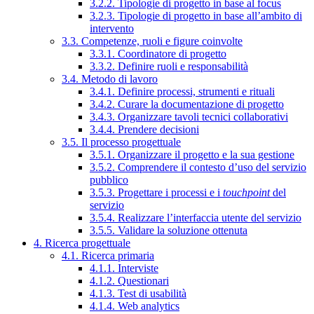
3.2.2. Tipologie di progetto in base al focus
3.2.3. Tipologie di progetto in base all’ambito di
intervento
3.3. Competenze, ruoli e figure coinvolte
3.3.1. Coordinatore di progetto
3.3.2. Definire ruoli e responsabilità
3.4. Metodo di lavoro
3.4.1. Definire processi, strumenti e rituali
3.4.2. Curare la documentazione di progetto
3.4.3. Organizzare tavoli tecnici collaborativi
3.4.4. Prendere decisioni
3.5. Il processo progettuale
3.5.1. Organizzare il progetto e la sua gestione
3.5.2. Comprendere il contesto d’uso del servizio
pubblico
3.5.3. Progettare i processi e i
touchpoint
del
servizio
3.5.4. Realizzare l’interfaccia utente del servizio
3.5.5. Validare la soluzione ottenuta
4. Ricerca progettuale
4.1. Ricerca primaria
4.1.1. Interviste
4.1.2. Questionari
4.1.3. Test di usabilità
4.1.4. Web analytics