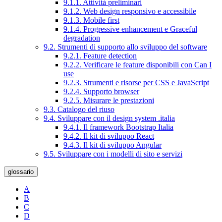
9.1.1. Attività preliminari
9.1.2. Web design responsivo e accessibile
9.1.3. Mobile first
9.1.4. Progressive enhancement e Graceful
degradation
9.2. Strumenti di supporto allo sviluppo del software
9.2.1. Feature detection
9.2.2. Verificare le feature disponibili con Can I
use
9.2.3. Strumenti e risorse per CSS e JavaScript
9.2.4. Supporto browser
9.2.5. Misurare le prestazioni
9.3. Catalogo del riuso
9.4. Sviluppare con il design system .italia
9.4.1. Il framework Bootstrap Italia
9.4.2. Il kit di sviluppo React
9.4.3. Il kit di sviluppo Angular
9.5. Sviluppare con i modelli di sito e servizi
glossario
A
B
C
D