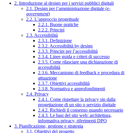
2. Introduzione al design per i servizi pubblici digitali
2.1. Design per l’amministrazione digitale (
e-
government
)
2.2. L’approccio progettuale
2.2.1. Buone pratiche
2.2.2. Principi
2.3. Accessibilità
2.3.1. Definizione
2.3.2. Accessibilità by design
2.3.3. Principi per l’accessibilità
2.3.4. Linee guida e criteri di successo
2.3.5. Come rilasciare una dichiarazione di
accessibilità
2.3.6. Meccanismo di feedback e procedura di
attuazione
2.3.7. Obiettivi accessibilità
2.3.8. Normativa e approfondimenti
2.4. Privacy
2.4.1. Come rispettare la privacy sin dalla
progettazione di un sito o servizio digitale
2.4.2. Richiedi il consenso quando necessario
2.4.3. Le basi del sito web: architettura,
informativa privacy, riferimenti DPO
3. Pianificazione, gestione e strategia
3.1. Obiettivi del progetto