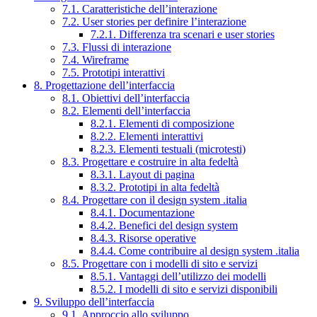
7.1. Caratteristiche dell’interazione
7.2. User stories per definire l’interazione
7.2.1. Differenza tra scenari e user stories
7.3. Flussi di interazione
7.4. Wireframe
7.5. Prototipi interattivi
8. Progettazione dell’interfaccia
8.1. Obiettivi dell’interfaccia
8.2. Elementi dell’interfaccia
8.2.1. Elementi di composizione
8.2.2. Elementi interattivi
8.2.3. Elementi testuali (microtesti)
8.3. Progettare e costruire in alta fedeltà
8.3.1. Layout di pagina
8.3.2. Prototipi in alta fedeltà
8.4. Progettare con il design system .italia
8.4.1. Documentazione
8.4.2. Benefici del design system
8.4.3. Risorse operative
8.4.4. Come contribuire al design system .italia
8.5. Progettare con i modelli di sito e servizi
8.5.1. Vantaggi dell’utilizzo dei modelli
8.5.2. I modelli di sito e servizi disponibili
9. Sviluppo dell’interfaccia
9.1. Approccio allo sviluppo