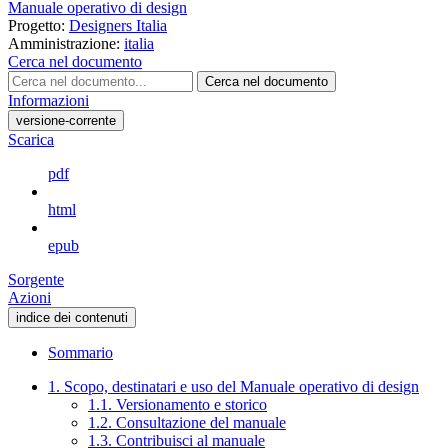
Manuale operativo di design
Progetto:
Designers Italia
Amministrazione:
italia
Cerca nel documento
Cerca nel documento
Informazioni
versione-corrente
Scarica
pdf
html
epub
Sorgente
Azioni
indice dei contenuti
Sommario
1. Scopo, destinatari e uso del Manuale operativo di design
1.1. Versionamento e storico
1.2. Consultazione del manuale
1.3. Contribuisci al manuale