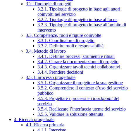
3.2. Tipologie di progetti
3.2.1. Tipologie di progetto in base agli attori
coinvolti nel servizio
3.2.2. Tipologie di progetto in base al focus
3.2.3. Tipologie di progetto in base all’ambito di
intervento
3.3. Competenze, ruoli e figure coinvolte
3.3.1. Coordinatore di progetto
3.3.2. Definire ruoli e responsabilità
3.4. Metodo di lavoro
3.4.1. Definire processi, strumenti e rituali
3.4.2. Curare la documentazione di progetto
3.4.3. Organizzare tavoli tecnici collaborativi
3.4.4. Prendere decisioni
3.5. Il processo progettuale
3.5.1. Organizzare il progetto e la sua gestione
3.5.2. Comprendere il contesto d’uso del servizio
pubblico
3.5.3. Progettare i processi e i
touchpoint
del
servizio
3.5.4. Realizzare l’interfaccia utente del servizio
3.5.5. Validare la soluzione ottenuta
4. Ricerca progettuale
4.1. Ricerca primaria
4.1.1. Interviste