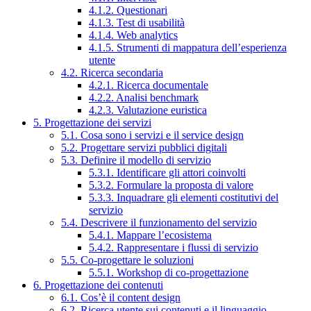
4.1.2. Questionari
4.1.3. Test di usabilità
4.1.4. Web analytics
4.1.5. Strumenti di mappatura dell’esperienza
utente
4.2. Ricerca secondaria
4.2.1. Ricerca documentale
4.2.2. Analisi benchmark
4.2.3. Valutazione euristica
5. Progettazione dei servizi
5.1. Cosa sono i servizi e il service design
5.2. Progettare servizi pubblici digitali
5.3. Definire il modello di servizio
5.3.1. Identificare gli attori coinvolti
5.3.2. Formulare la proposta di valore
5.3.3. Inquadrare gli elementi costitutivi del
servizio
5.4. Descrivere il funzionamento del servizio
5.4.1. Mappare l’ecosistema
5.4.2. Rappresentare i flussi di servizio
5.5. Co-progettare le soluzioni
5.5.1. Workshop di co-progettazione
6. Progettazione dei contenuti
6.1. Cos’è il content design
6.2. Ricerca utente sui contenuti e il linguaggio