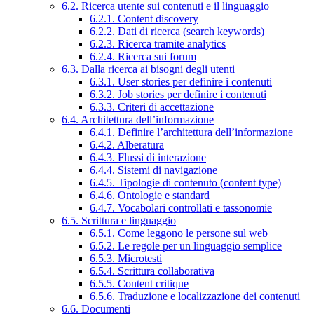
6.2. Ricerca utente sui contenuti e il linguaggio
6.2.1. Content discovery
6.2.2. Dati di ricerca (search keywords)
6.2.3. Ricerca tramite analytics
6.2.4. Ricerca sui forum
6.3. Dalla ricerca ai bisogni degli utenti
6.3.1. User stories per definire i contenuti
6.3.2. Job stories per definire i contenuti
6.3.3. Criteri di accettazione
6.4. Architettura dell’informazione
6.4.1. Definire l’architettura dell’informazione
6.4.2. Alberatura
6.4.3. Flussi di interazione
6.4.4. Sistemi di navigazione
6.4.5. Tipologie di contenuto (content type)
6.4.6. Ontologie e standard
6.4.7. Vocabolari controllati e tassonomie
6.5. Scrittura e linguaggio
6.5.1. Come leggono le persone sul web
6.5.2. Le regole per un linguaggio semplice
6.5.3. Microtesti
6.5.4. Scrittura collaborativa
6.5.5. Content critique
6.5.6. Traduzione e localizzazione dei contenuti
6.6. Documenti