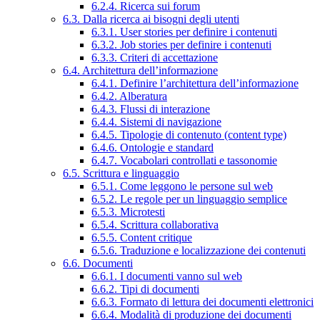
6.2.4. Ricerca sui forum
6.3. Dalla ricerca ai bisogni degli utenti
6.3.1. User stories per definire i contenuti
6.3.2. Job stories per definire i contenuti
6.3.3. Criteri di accettazione
6.4. Architettura dell’informazione
6.4.1. Definire l’architettura dell’informazione
6.4.2. Alberatura
6.4.3. Flussi di interazione
6.4.4. Sistemi di navigazione
6.4.5. Tipologie di contenuto (content type)
6.4.6. Ontologie e standard
6.4.7. Vocabolari controllati e tassonomie
6.5. Scrittura e linguaggio
6.5.1. Come leggono le persone sul web
6.5.2. Le regole per un linguaggio semplice
6.5.3. Microtesti
6.5.4. Scrittura collaborativa
6.5.5. Content critique
6.5.6. Traduzione e localizzazione dei contenuti
6.6. Documenti
6.6.1. I documenti vanno sul web
6.6.2. Tipi di documenti
6.6.3. Formato di lettura dei documenti elettronici
6.6.4. Modalità di produzione dei documenti