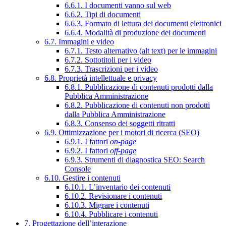
6.6.1. I documenti vanno sul web
6.6.2. Tipi di documenti
6.6.3. Formato di lettura dei documenti elettronici
6.6.4. Modalità di produzione dei documenti
6.7. Immagini e video
6.7.1. Testo alternativo (alt text) per le immagini
6.7.2. Sottotitoli per i video
6.7.3. Trascrizioni per i video
6.8. Proprietà intellettuale e privacy
6.8.1. Pubblicazione di contenuti prodotti dalla
Pubblica Amministrazione
6.8.2. Pubblicazione di contenuti non prodotti
dalla Pubblica Amministrazione
6.8.3. Consenso dei soggetti ritratti
6.9. Ottimizzazione per i motori di ricerca (SEO)
6.9.1. I fattori
on-page
6.9.2. I fattori
off-page
6.9.3. Strumenti di diagnostica SEO: Search
Console
6.10. Gestire i contenuti
6.10.1. L’inventario dei contenuti
6.10.2. Revisionare i contenuti
6.10.3. Migrare i contenuti
6.10.4. Pubblicare i contenuti
7. Progettazione dell’interazione