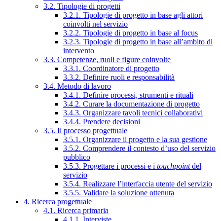
3.2. Tipologie di progetti
3.2.1. Tipologie di progetto in base agli attori
coinvolti nel servizio
3.2.2. Tipologie di progetto in base al focus
3.2.3. Tipologie di progetto in base all’ambito di
intervento
3.3. Competenze, ruoli e figure coinvolte
3.3.1. Coordinatore di progetto
3.3.2. Definire ruoli e responsabilità
3.4. Metodo di lavoro
3.4.1. Definire processi, strumenti e rituali
3.4.2. Curare la documentazione di progetto
3.4.3. Organizzare tavoli tecnici collaborativi
3.4.4. Prendere decisioni
3.5. Il processo progettuale
3.5.1. Organizzare il progetto e la sua gestione
3.5.2. Comprendere il contesto d’uso del servizio
pubblico
3.5.3. Progettare i processi e i
touchpoint
del
servizio
3.5.4. Realizzare l’interfaccia utente del servizio
3.5.5. Validare la soluzione ottenuta
4. Ricerca progettuale
4.1. Ricerca primaria
4.1.1. Interviste