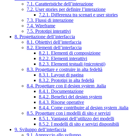
7.1. Caratteristiche dell’interazione
7.2. User stories per definire l’interazione
7.2.1. Differenza tra scenari e user stories
7.3. Flussi di interazione
7.4. Wireframe
7.5. Prototipi interattivi
8. Progettazione dell’interfaccia
8.1. Obiettivi dell’interfaccia
8.2. Elementi dell’interfaccia
8.2.1. Elementi di composizione
8.2.2. Elementi interattivi
8.2.3. Elementi testuali (microtesti)
8.3. Progettare e costruire in alta fedeltà
8.3.1. Layout di pagina
8.3.2. Prototipi in alta fedeltà
8.4. Progettare con il design system .italia
8.4.1. Documentazione
8.4.2. Benefici del design system
8.4.3. Risorse operative
8.4.4. Come contribuire al design system .italia
8.5. Progettare con i modelli di sito e servizi
8.5.1. Vantaggi dell’utilizzo dei modelli
8.5.2. I modelli di sito e servizi disponibili
9. Sviluppo dell’interfaccia
9.1. Approccio allo sviluppo