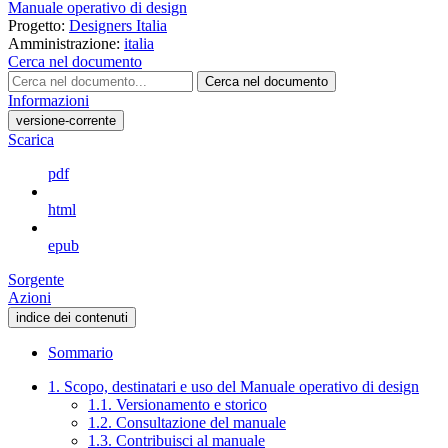
Manuale operativo di design
Progetto:
Designers Italia
Amministrazione:
italia
Cerca nel documento
Cerca nel documento
Informazioni
versione-corrente
Scarica
pdf
html
epub
Sorgente
Azioni
indice dei contenuti
Sommario
1. Scopo, destinatari e uso del Manuale operativo di design
1.1. Versionamento e storico
1.2. Consultazione del manuale
1.3. Contribuisci al manuale