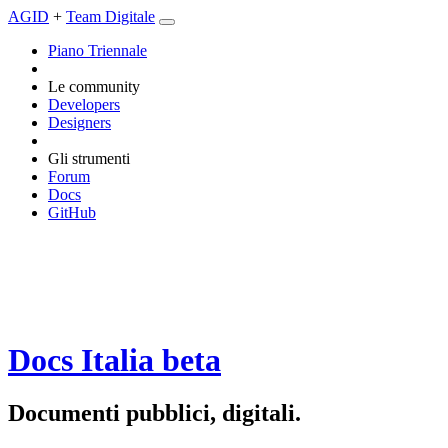
AGID
+
Team Digitale
Piano Triennale
Le community
Developers
Designers
Gli strumenti
Forum
Docs
GitHub
Docs Italia
beta
Documenti pubblici, digitali.