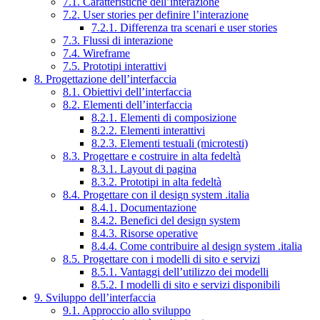
7.1. Caratteristiche dell’interazione
7.2. User stories per definire l’interazione
7.2.1. Differenza tra scenari e user stories
7.3. Flussi di interazione
7.4. Wireframe
7.5. Prototipi interattivi
8. Progettazione dell’interfaccia
8.1. Obiettivi dell’interfaccia
8.2. Elementi dell’interfaccia
8.2.1. Elementi di composizione
8.2.2. Elementi interattivi
8.2.3. Elementi testuali (microtesti)
8.3. Progettare e costruire in alta fedeltà
8.3.1. Layout di pagina
8.3.2. Prototipi in alta fedeltà
8.4. Progettare con il design system .italia
8.4.1. Documentazione
8.4.2. Benefici del design system
8.4.3. Risorse operative
8.4.4. Come contribuire al design system .italia
8.5. Progettare con i modelli di sito e servizi
8.5.1. Vantaggi dell’utilizzo dei modelli
8.5.2. I modelli di sito e servizi disponibili
9. Sviluppo dell’interfaccia
9.1. Approccio allo sviluppo