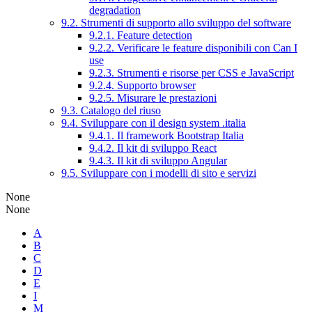
degradation
9.2. Strumenti di supporto allo sviluppo del software
9.2.1. Feature detection
9.2.2. Verificare le feature disponibili con Can I
use
9.2.3. Strumenti e risorse per CSS e JavaScript
9.2.4. Supporto browser
9.2.5. Misurare le prestazioni
9.3. Catalogo del riuso
9.4. Sviluppare con il design system .italia
9.4.1. Il framework Bootstrap Italia
9.4.2. Il kit di sviluppo React
9.4.3. Il kit di sviluppo Angular
9.5. Sviluppare con i modelli di sito e servizi
None
None
A
B
C
D
E
I
M