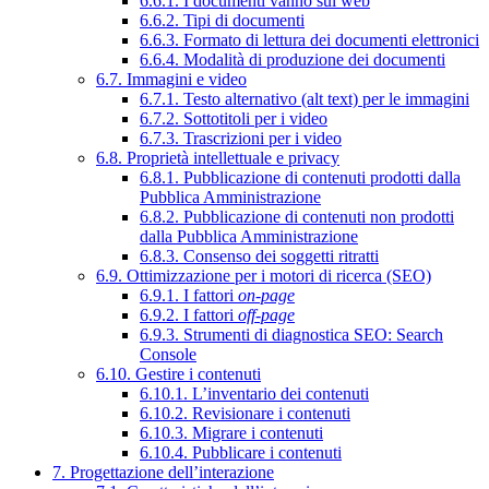
6.6.1. I documenti vanno sul web
6.6.2. Tipi di documenti
6.6.3. Formato di lettura dei documenti elettronici
6.6.4. Modalità di produzione dei documenti
6.7. Immagini e video
6.7.1. Testo alternativo (alt text) per le immagini
6.7.2. Sottotitoli per i video
6.7.3. Trascrizioni per i video
6.8. Proprietà intellettuale e privacy
6.8.1. Pubblicazione di contenuti prodotti dalla
Pubblica Amministrazione
6.8.2. Pubblicazione di contenuti non prodotti
dalla Pubblica Amministrazione
6.8.3. Consenso dei soggetti ritratti
6.9. Ottimizzazione per i motori di ricerca (SEO)
6.9.1. I fattori
on-page
6.9.2. I fattori
off-page
6.9.3. Strumenti di diagnostica SEO: Search
Console
6.10. Gestire i contenuti
6.10.1. L’inventario dei contenuti
6.10.2. Revisionare i contenuti
6.10.3. Migrare i contenuti
6.10.4. Pubblicare i contenuti
7. Progettazione dell’interazione