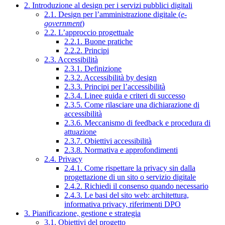
2. Introduzione al design per i servizi pubblici digitali
2.1. Design per l’amministrazione digitale (
e-
government
)
2.2. L’approccio progettuale
2.2.1. Buone pratiche
2.2.2. Principi
2.3. Accessibilità
2.3.1. Definizione
2.3.2. Accessibilità by design
2.3.3. Principi per l’accessibilità
2.3.4. Linee guida e criteri di successo
2.3.5. Come rilasciare una dichiarazione di
accessibilità
2.3.6. Meccanismo di feedback e procedura di
attuazione
2.3.7. Obiettivi accessibilità
2.3.8. Normativa e approfondimenti
2.4. Privacy
2.4.1. Come rispettare la privacy sin dalla
progettazione di un sito o servizio digitale
2.4.2. Richiedi il consenso quando necessario
2.4.3. Le basi del sito web: architettura,
informativa privacy, riferimenti DPO
3. Pianificazione, gestione e strategia
3.1. Obiettivi del progetto