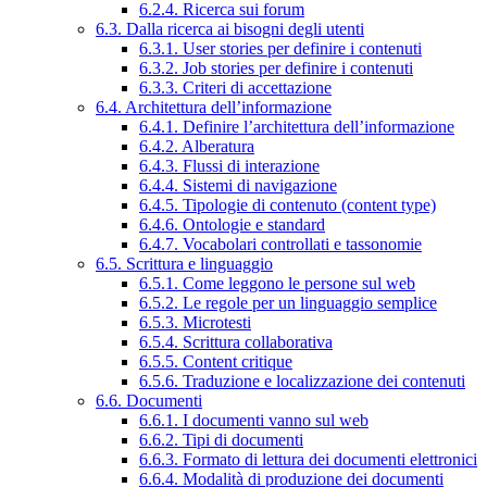
6.2.4. Ricerca sui forum
6.3. Dalla ricerca ai bisogni degli utenti
6.3.1. User stories per definire i contenuti
6.3.2. Job stories per definire i contenuti
6.3.3. Criteri di accettazione
6.4. Architettura dell’informazione
6.4.1. Definire l’architettura dell’informazione
6.4.2. Alberatura
6.4.3. Flussi di interazione
6.4.4. Sistemi di navigazione
6.4.5. Tipologie di contenuto (content type)
6.4.6. Ontologie e standard
6.4.7. Vocabolari controllati e tassonomie
6.5. Scrittura e linguaggio
6.5.1. Come leggono le persone sul web
6.5.2. Le regole per un linguaggio semplice
6.5.3. Microtesti
6.5.4. Scrittura collaborativa
6.5.5. Content critique
6.5.6. Traduzione e localizzazione dei contenuti
6.6. Documenti
6.6.1. I documenti vanno sul web
6.6.2. Tipi di documenti
6.6.3. Formato di lettura dei documenti elettronici
6.6.4. Modalità di produzione dei documenti