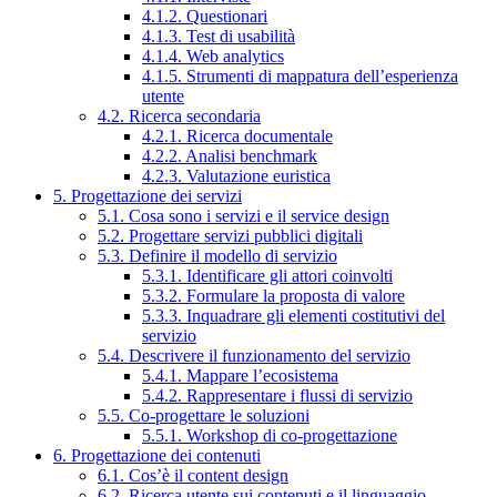
4.1.2. Questionari
4.1.3. Test di usabilità
4.1.4. Web analytics
4.1.5. Strumenti di mappatura dell’esperienza
utente
4.2. Ricerca secondaria
4.2.1. Ricerca documentale
4.2.2. Analisi benchmark
4.2.3. Valutazione euristica
5. Progettazione dei servizi
5.1. Cosa sono i servizi e il service design
5.2. Progettare servizi pubblici digitali
5.3. Definire il modello di servizio
5.3.1. Identificare gli attori coinvolti
5.3.2. Formulare la proposta di valore
5.3.3. Inquadrare gli elementi costitutivi del
servizio
5.4. Descrivere il funzionamento del servizio
5.4.1. Mappare l’ecosistema
5.4.2. Rappresentare i flussi di servizio
5.5. Co-progettare le soluzioni
5.5.1. Workshop di co-progettazione
6. Progettazione dei contenuti
6.1. Cos’è il content design
6.2. Ricerca utente sui contenuti e il linguaggio