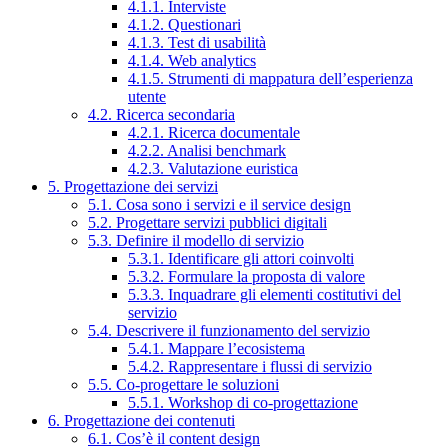
4.1.1. Interviste
4.1.2. Questionari
4.1.3. Test di usabilità
4.1.4. Web analytics
4.1.5. Strumenti di mappatura dell’esperienza
utente
4.2. Ricerca secondaria
4.2.1. Ricerca documentale
4.2.2. Analisi benchmark
4.2.3. Valutazione euristica
5. Progettazione dei servizi
5.1. Cosa sono i servizi e il service design
5.2. Progettare servizi pubblici digitali
5.3. Definire il modello di servizio
5.3.1. Identificare gli attori coinvolti
5.3.2. Formulare la proposta di valore
5.3.3. Inquadrare gli elementi costitutivi del
servizio
5.4. Descrivere il funzionamento del servizio
5.4.1. Mappare l’ecosistema
5.4.2. Rappresentare i flussi di servizio
5.5. Co-progettare le soluzioni
5.5.1. Workshop di co-progettazione
6. Progettazione dei contenuti
6.1. Cos’è il content design