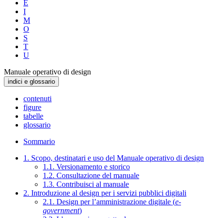
E
I
M
O
S
T
U
Manuale operativo di design
indici e glossario
contenuti
figure
tabelle
glossario
Sommario
1. Scopo, destinatari e uso del Manuale operativo di design
1.1. Versionamento e storico
1.2. Consultazione del manuale
1.3. Contribuisci al manuale
2. Introduzione al design per i servizi pubblici digitali
2.1. Design per l’amministrazione digitale (
e-
government
)