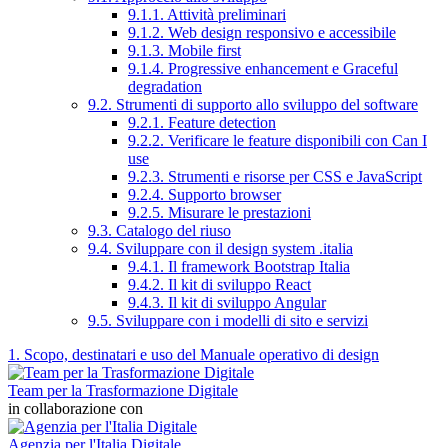
9.1.1. Attività preliminari
9.1.2. Web design responsivo e accessibile
9.1.3. Mobile first
9.1.4. Progressive enhancement e Graceful
degradation
9.2. Strumenti di supporto allo sviluppo del software
9.2.1. Feature detection
9.2.2. Verificare le feature disponibili con Can I
use
9.2.3. Strumenti e risorse per CSS e JavaScript
9.2.4. Supporto browser
9.2.5. Misurare le prestazioni
9.3. Catalogo del riuso
9.4. Sviluppare con il design system .italia
9.4.1. Il framework Bootstrap Italia
9.4.2. Il kit di sviluppo React
9.4.3. Il kit di sviluppo Angular
9.5. Sviluppare con i modelli di sito e servizi
1. Scopo, destinatari e uso del Manuale operativo di design
Team per la Trasformazione Digitale
in collaborazione con
Agenzia per l'Italia Digitale