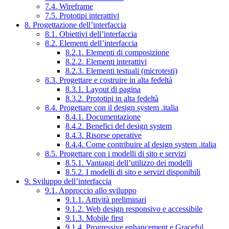
7.4. Wireframe
7.5. Prototipi interattivi
8. Progettazione dell’interfaccia
8.1. Obiettivi dell’interfaccia
8.2. Elementi dell’interfaccia
8.2.1. Elementi di composizione
8.2.2. Elementi interattivi
8.2.3. Elementi testuali (microtesti)
8.3. Progettare e costruire in alta fedeltà
8.3.1. Layout di pagina
8.3.2. Prototipi in alta fedeltà
8.4. Progettare con il design system .italia
8.4.1. Documentazione
8.4.2. Benefici del design system
8.4.3. Risorse operative
8.4.4. Come contribuire al design system .italia
8.5. Progettare con i modelli di sito e servizi
8.5.1. Vantaggi dell’utilizzo dei modelli
8.5.2. I modelli di sito e servizi disponibili
9. Sviluppo dell’interfaccia
9.1. Approccio allo sviluppo
9.1.1. Attività preliminari
9.1.2. Web design responsivo e accessibile
9.1.3. Mobile first
9.1.4. Progressive enhancement e Graceful