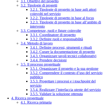
3.1. Obiettivi del progetto
3.2. Tipologie di progetti
3.2.1. Tipologie di progetto in base agli attori
coinvolti nel servizio
3.2.2. Tipologie di progetto in base al focus
3.2.3. Tipologie di progetto in base all’ambito di
intervento
3.3. Competenze, ruoli e figure coinvolte
3.3.1. Coordinatore di progetto
3.3.2. Definire ruoli e responsabilità
3.4. Metodo di lavoro
3.4.1. Definire processi, strumenti e rituali
3.4.2. Curare la documentazione di progetto
3.4.3. Organizzare tavoli tecnici collaborativi
3.4.4. Prendere decisioni
3.5. Il processo progettuale
3.5.1. Organizzare il progetto e la sua gestione
3.5.2. Comprendere il contesto d’uso del servizio
pubblico
3.5.3. Progettare i processi e i
touchpoint
del
servizio
3.5.4. Realizzare l’interfaccia utente del servizio
3.5.5. Validare la soluzione ottenuta
4. Ricerca progettuale
4.1. Ricerca primaria