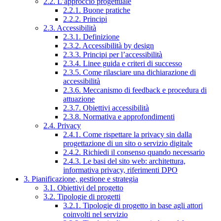
2.2. L’approccio progettuale
2.2.1. Buone pratiche
2.2.2. Principi
2.3. Accessibilità
2.3.1. Definizione
2.3.2. Accessibilità by design
2.3.3. Principi per l’accessibilità
2.3.4. Linee guida e criteri di successo
2.3.5. Come rilasciare una dichiarazione di
accessibilità
2.3.6. Meccanismo di feedback e procedura di
attuazione
2.3.7. Obiettivi accessibilità
2.3.8. Normativa e approfondimenti
2.4. Privacy
2.4.1. Come rispettare la privacy sin dalla
progettazione di un sito o servizio digitale
2.4.2. Richiedi il consenso quando necessario
2.4.3. Le basi del sito web: architettura,
informativa privacy, riferimenti DPO
3. Pianificazione, gestione e strategia
3.1. Obiettivi del progetto
3.2. Tipologie di progetti
3.2.1. Tipologie di progetto in base agli attori
coinvolti nel servizio