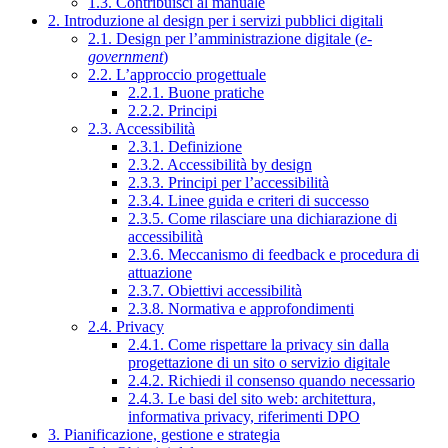
1.3. Contribuisci al manuale
2. Introduzione al design per i servizi pubblici digitali
2.1. Design per l’amministrazione digitale (
e-
government
)
2.2. L’approccio progettuale
2.2.1. Buone pratiche
2.2.2. Principi
2.3. Accessibilità
2.3.1. Definizione
2.3.2. Accessibilità by design
2.3.3. Principi per l’accessibilità
2.3.4. Linee guida e criteri di successo
2.3.5. Come rilasciare una dichiarazione di
accessibilità
2.3.6. Meccanismo di feedback e procedura di
attuazione
2.3.7. Obiettivi accessibilità
2.3.8. Normativa e approfondimenti
2.4. Privacy
2.4.1. Come rispettare la privacy sin dalla
progettazione di un sito o servizio digitale
2.4.2. Richiedi il consenso quando necessario
2.4.3. Le basi del sito web: architettura,
informativa privacy, riferimenti DPO
3. Pianificazione, gestione e strategia