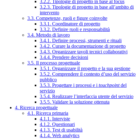
3.2.2. Tipologie di progetto in base al focus
3.2.3. Tipologie di progetto in base all’ambito di
intervento
3.3. Competenze, ruoli e figure coinvolte
3.3.1. Coordinatore di progetto
3.3.2. Definire ruoli e responsabilità
3.4. Metodo di lavoro
3.4.1. Definire processi, strumenti e rituali
3.4.2. Curare la documentazione di progetto
3.4.3. Organizzare tavoli tecnici collaborativi
3.4.4. Prendere decisioni
3.5. Il processo progettuale
3.5.1. Organizzare il progetto e la sua gestione
3.5.2. Comprendere il contesto d’uso del servizio
pubblico
3.5.3. Progettare i processi e i
touchpoint
del
servizio
3.5.4. Realizzare l’interfaccia utente del servizio
3.5.5. Validare la soluzione ottenuta
4. Ricerca progettuale
4.1. Ricerca primaria
4.1.1. Interviste
4.1.2. Questionari
4.1.3. Test di usabilità
4.1.4. Web analytics