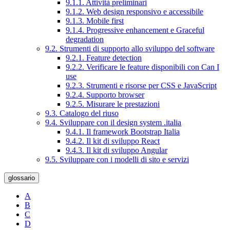
9.1.1. Attività preliminari
9.1.2. Web design responsivo e accessibile
9.1.3. Mobile first
9.1.4. Progressive enhancement e Graceful
degradation
9.2. Strumenti di supporto allo sviluppo del software
9.2.1. Feature detection
9.2.2. Verificare le feature disponibili con Can I
use
9.2.3. Strumenti e risorse per CSS e JavaScript
9.2.4. Supporto browser
9.2.5. Misurare le prestazioni
9.3. Catalogo del riuso
9.4. Sviluppare con il design system .italia
9.4.1. Il framework Bootstrap Italia
9.4.2. Il kit di sviluppo React
9.4.3. Il kit di sviluppo Angular
9.5. Sviluppare con i modelli di sito e servizi
glossario
A
B
C
D