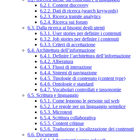
6.2.1. Content discovery
6.2.2. Dati di ricerca (search keywords)
6.2.3. Ricerca tramite analytics
6.2.4. Ricerca sui forum
6.3. Dalla ricerca ai bisogni degli utenti
6.3.1. User stories per definire i contenuti
6.3.2. Job stories per definire i contenuti
6.3.3. Criteri di accettazione
6.4. Architettura dell’informazione
6.4.1. Definire l’architettura dell’informazione
6.4.2. Alberatura
6.4.3. Flussi di interazione
6.4.4. Sistemi di navigazione
6.4.5. Tipologie di contenuto (content type)
6.4.6. Ontologie e standard
6.4.7. Vocabolari controllati e tassonomie
6.5. Scrittura e linguaggio
6.5.1. Come leggono le persone sul web
6.5.2. Le regole per un linguaggio semplice
6.5.3. Microtesti
6.5.4. Scrittura collaborativa
6.5.5. Content critique
6.5.6. Traduzione e localizzazione dei contenuti
6.6. Documenti