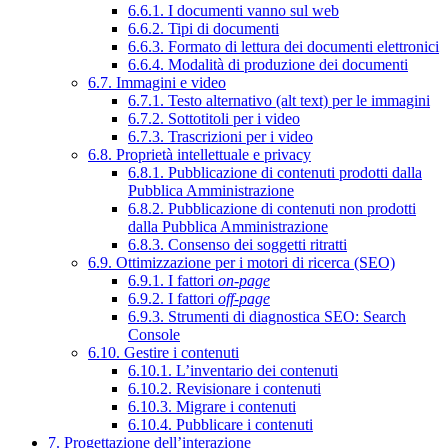
6.6.1. I documenti vanno sul web
6.6.2. Tipi di documenti
6.6.3. Formato di lettura dei documenti elettronici
6.6.4. Modalità di produzione dei documenti
6.7. Immagini e video
6.7.1. Testo alternativo (alt text) per le immagini
6.7.2. Sottotitoli per i video
6.7.3. Trascrizioni per i video
6.8. Proprietà intellettuale e privacy
6.8.1. Pubblicazione di contenuti prodotti dalla
Pubblica Amministrazione
6.8.2. Pubblicazione di contenuti non prodotti
dalla Pubblica Amministrazione
6.8.3. Consenso dei soggetti ritratti
6.9. Ottimizzazione per i motori di ricerca (SEO)
6.9.1. I fattori
on-page
6.9.2. I fattori
off-page
6.9.3. Strumenti di diagnostica SEO: Search
Console
6.10. Gestire i contenuti
6.10.1. L’inventario dei contenuti
6.10.2. Revisionare i contenuti
6.10.3. Migrare i contenuti
6.10.4. Pubblicare i contenuti
7. Progettazione dell’interazione