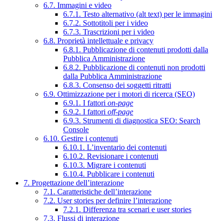
6.7. Immagini e video
6.7.1. Testo alternativo (alt text) per le immagini
6.7.2. Sottotitoli per i video
6.7.3. Trascrizioni per i video
6.8. Proprietà intellettuale e privacy
6.8.1. Pubblicazione di contenuti prodotti dalla
Pubblica Amministrazione
6.8.2. Pubblicazione di contenuti non prodotti
dalla Pubblica Amministrazione
6.8.3. Consenso dei soggetti ritratti
6.9. Ottimizzazione per i motori di ricerca (SEO)
6.9.1. I fattori
on-page
6.9.2. I fattori
off-page
6.9.3. Strumenti di diagnostica SEO: Search
Console
6.10. Gestire i contenuti
6.10.1. L’inventario dei contenuti
6.10.2. Revisionare i contenuti
6.10.3. Migrare i contenuti
6.10.4. Pubblicare i contenuti
7. Progettazione dell’interazione
7.1. Caratteristiche dell’interazione
7.2. User stories per definire l’interazione
7.2.1. Differenza tra scenari e user stories
7.3. Flussi di interazione