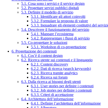
5.1. Cosa sono i servizi e il service design
5.2. Progettare servizi pubblici digitali
5.3. Definire il modello di servizio
5.3.1. Identificare gli attori coinvolti
5.3.2. Formulare la proposta di valore
5.3.3. Inquadrare gli elementi costitutivi del serviz
5.4. Descrivere il funzionamento del servizio
5.4.1. Mappare l’ecosistema
5.4.2. Rappresentare i flussi di servizio
5.5. Co-progettare le soluzioni
5.5.1. Workshop di co-progettazione
6. Progettazione dei contenuti
6.1. Cos’è il content design
6.2. Ricerca utente sui contenuti e il linguaggio
6.2.1. Content discovery
6.2.2. Dati di ricerca (search keywords)
6.2.3. Ricerca tramite analytics
6.2.4. Ricerca sui forum
6.3. Dalla ricerca ai bisogni degli utenti
6.3.1. User stories per definire i contenuti
6.3.2. Job stories per definire i contenuti
6.3.3. Criteri di accettazione
6.4. Architettura dell’informazione
6.4.1. Definire l’architettura dell’informazione
6.4.2. Alberatura