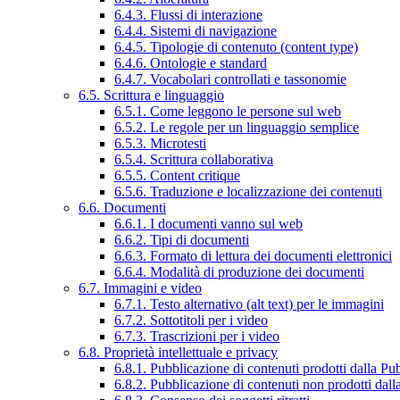
6.4.3. Flussi di interazione
6.4.4. Sistemi di navigazione
6.4.5. Tipologie di contenuto (content type)
6.4.6. Ontologie e standard
6.4.7. Vocabolari controllati e tassonomie
6.5. Scrittura e linguaggio
6.5.1. Come leggono le persone sul web
6.5.2. Le regole per un linguaggio semplice
6.5.3. Microtesti
6.5.4. Scrittura collaborativa
6.5.5. Content critique
6.5.6. Traduzione e localizzazione dei contenuti
6.6. Documenti
6.6.1. I documenti vanno sul web
6.6.2. Tipi di documenti
6.6.3. Formato di lettura dei documenti elettronici
6.6.4. Modalità di produzione dei documenti
6.7. Immagini e video
6.7.1. Testo alternativo (alt text) per le immagini
6.7.2. Sottotitoli per i video
6.7.3. Trascrizioni per i video
6.8. Proprietà intellettuale e privacy
6.8.1. Pubblicazione di contenuti prodotti dalla P
6.8.2. Pubblicazione di contenuti non prodotti dal