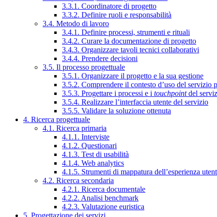
3.3.1. Coordinatore di progetto
3.3.2. Definire ruoli e responsabilità
3.4. Metodo di lavoro
3.4.1. Definire processi, strumenti e rituali
3.4.2. Curare la documentazione di progetto
3.4.3. Organizzare tavoli tecnici collaborativi
3.4.4. Prendere decisioni
3.5. Il processo progettuale
3.5.1. Organizzare il progetto e la sua gestione
3.5.2. Comprendere il contesto d’uso del servizio 
3.5.3. Progettare i processi e i
touchpoint
del servi
3.5.4. Realizzare l’interfaccia utente del servizio
3.5.5. Validare la soluzione ottenuta
4. Ricerca progettuale
4.1. Ricerca primaria
4.1.1. Interviste
4.1.2. Questionari
4.1.3. Test di usabilità
4.1.4. Web analytics
4.1.5. Strumenti di mappatura dell’esperienza uten
4.2. Ricerca secondaria
4.2.1. Ricerca documentale
4.2.2. Analisi benchmark
4.2.3. Valutazione euristica
5. Progettazione dei servizi