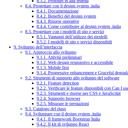
8.3.2. Prototipi in alta fedeltà
8.4. Progettare con il design system .italia
8.4.1. Documentazione
8.4.2. Benefici del design system
8.4.3. Risorse operative
8.4.4. Come contribuire al design system .italia
8.5. Progettare con i modelli di sito e servizi
8.5.1. Vantaggi dell’utilizzo dei modelli
8.5.2. I modelli di sito e servizi disponibili
9. Sviluppo dell’interfaccia
9.1. Approccio allo sviluppo
9.1.1. Attività preliminari
9.1.2. Web design responsivo e accessibile
9.1.3. Mobile first
9.1.4. Progressive enhancement e Graceful degrad
9.2. Strumenti di supporto allo sviluppo del software
9.2.1. Feature detection
9.2.2. Verificare le feature disponibili con Can I us
9.2.3. Strumenti e risorse per CSS e JavaScript
9.2.4. Supporto browser
9.2.5. Misurare le prestazioni
9.3. Catalogo del riuso
9.4. Sviluppare con il design system .italia
9.4.1. Il framework Bootstrap Italia
9.4.2. Il kit di sviluppo React