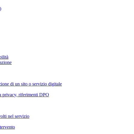
)
ilità
azione
ione di un sito o servizio digitale
va privacy, riferimenti DPO
olti nel servizio
ntervento