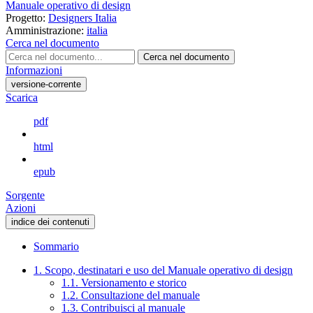
Manuale operativo di design
Progetto:
Designers Italia
Amministrazione:
italia
Cerca nel documento
Cerca nel documento
Informazioni
versione-corrente
Scarica
pdf
html
epub
Sorgente
Azioni
indice dei contenuti
Sommario
1. Scopo, destinatari e uso del Manuale operativo di design
1.1. Versionamento e storico
1.2. Consultazione del manuale
1.3. Contribuisci al manuale