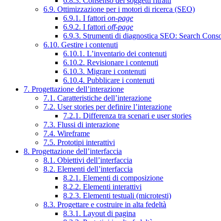
6.8.3. Consenso dei soggetti ritratti
6.9. Ottimizzazione per i motori di ricerca (SEO)
6.9.1. I fattori
on-page
6.9.2. I fattori
off-page
6.9.3. Strumenti di diagnostica SEO: Search Cons
6.10. Gestire i contenuti
6.10.1. L’inventario dei contenuti
6.10.2. Revisionare i contenuti
6.10.3. Migrare i contenuti
6.10.4. Pubblicare i contenuti
7. Progettazione dell’interazione
7.1. Caratteristiche dell’interazione
7.2. User stories per definire l’interazione
7.2.1. Differenza tra scenari e user stories
7.3. Flussi di interazione
7.4. Wireframe
7.5. Prototipi interattivi
8. Progettazione dell’interfaccia
8.1. Obiettivi dell’interfaccia
8.2. Elementi dell’interfaccia
8.2.1. Elementi di composizione
8.2.2. Elementi interattivi
8.2.3. Elementi testuali (microtesti)
8.3. Progettare e costruire in alta fedeltà
8.3.1. Layout di pagina