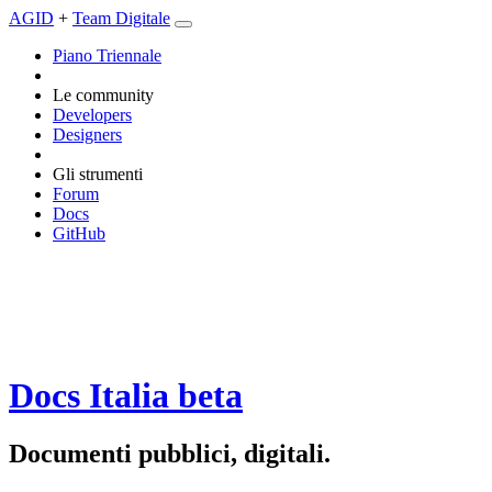
AGID
+
Team Digitale
Piano Triennale
Le community
Developers
Designers
Gli strumenti
Forum
Docs
GitHub
Docs Italia
beta
Documenti pubblici, digitali.