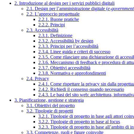
2. Introduzione al design per i servizi pubblici digitali
2.1. Design per l’amministrazione digitale (
e-government
2.2. L’approccio progettuale
2.2.1. Buone pratiche
2.2.2. Principi
2.3. Accessibilità
2.3.1. Definizione
2.3.2. Accessibilità by design
2.3.3. Principi per l’accessibilità
2.3.4. Linee guida e criteri di successo
2.3.5. Come rilasciare una dichiarazione di accessib
2.3.6. Meccanismo di feedback e procedura di attu
2.3.7. Obiettivi accessibilità
2.3.8. Normativa e approfondimenti
2.4. Privacy
2.4.1. Come rispettare la privacy sin dalla progettaz
2.4.2. Richiedi il consenso quando necessario
2.4.3. Le basi del sito web: architettura, informati
3. Pianificazione, gestione e strategia
3.1. Obiettivi del progetto
3.2. Tipologie di progetti
3.2.1. Tipologie di progetto in base agli attori coinv
3.2.2. Tipologie di progetto in base al focus
3.2.3. Tipologie di progetto in base all’ambito di i
3.3. Competenze, ruoli e figure coinvolte