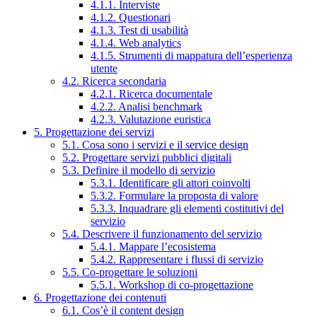
4.1.1. Interviste
4.1.2. Questionari
4.1.3. Test di usabilità
4.1.4. Web analytics
4.1.5. Strumenti di mappatura dell’esperienza
utente
4.2. Ricerca secondaria
4.2.1. Ricerca documentale
4.2.2. Analisi benchmark
4.2.3. Valutazione euristica
5. Progettazione dei servizi
5.1. Cosa sono i servizi e il service design
5.2. Progettare servizi pubblici digitali
5.3. Definire il modello di servizio
5.3.1. Identificare gli attori coinvolti
5.3.2. Formulare la proposta di valore
5.3.3. Inquadrare gli elementi costitutivi del
servizio
5.4. Descrivere il funzionamento del servizio
5.4.1. Mappare l’ecosistema
5.4.2. Rappresentare i flussi di servizio
5.5. Co-progettare le soluzioni
5.5.1. Workshop di co-progettazione
6. Progettazione dei contenuti
6.1. Cos’è il content design