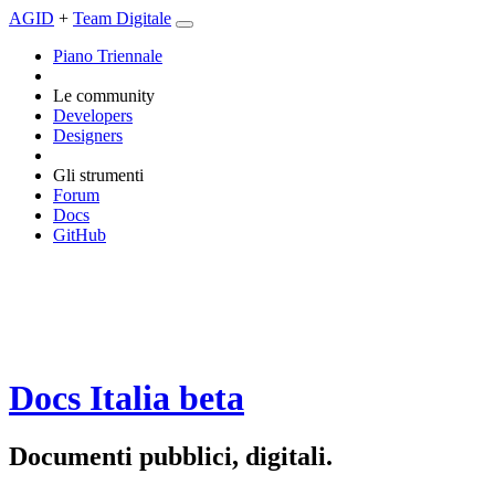
AGID
+
Team Digitale
Piano Triennale
Le community
Developers
Designers
Gli strumenti
Forum
Docs
GitHub
Docs Italia
beta
Documenti pubblici, digitali.