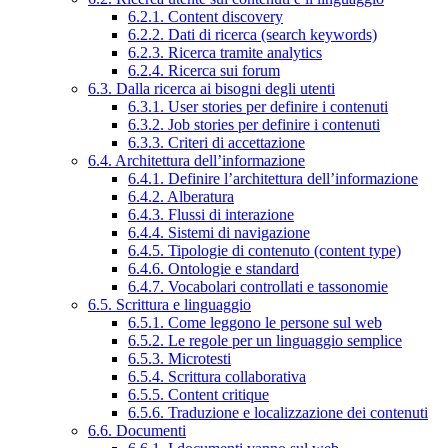
6.2.1. Content discovery
6.2.2. Dati di ricerca (search keywords)
6.2.3. Ricerca tramite analytics
6.2.4. Ricerca sui forum
6.3. Dalla ricerca ai bisogni degli utenti
6.3.1. User stories per definire i contenuti
6.3.2. Job stories per definire i contenuti
6.3.3. Criteri di accettazione
6.4. Architettura dell’informazione
6.4.1. Definire l’architettura dell’informazione
6.4.2. Alberatura
6.4.3. Flussi di interazione
6.4.4. Sistemi di navigazione
6.4.5. Tipologie di contenuto (content type)
6.4.6. Ontologie e standard
6.4.7. Vocabolari controllati e tassonomie
6.5. Scrittura e linguaggio
6.5.1. Come leggono le persone sul web
6.5.2. Le regole per un linguaggio semplice
6.5.3. Microtesti
6.5.4. Scrittura collaborativa
6.5.5. Content critique
6.5.6. Traduzione e localizzazione dei contenuti
6.6. Documenti