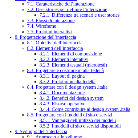
7.1. Caratteristiche dell’interazione
7.2. User stories per definire l’interazione
7.2.1. Differenza tra scenari e user stories
7.3. Flussi di interazione
7.4. Wireframe
7.5. Prototipi interattivi
8. Progettazione dell’interfaccia
8.1. Obiettivi dell’interfaccia
8.2. Elementi dell’interfaccia
8.2.1. Elementi di composizione
8.2.2. Elementi interattivi
8.2.3. Elementi testuali (microtesti)
8.3. Progettare e costruire in alta fedeltà
8.3.1. Layout di pagina
8.3.2. Prototipi in alta fedeltà
8.4. Progettare con il design system .italia
8.4.1. Documentazione
8.4.2. Benefici del design system
8.4.3. Risorse operative
8.4.4. Come contribuire al design system .italia
8.5. Progettare con i modelli di sito e servizi
8.5.1. Vantaggi dell’utilizzo dei modelli
8.5.2. I modelli di sito e servizi disponibili
9. Sviluppo dell’interfaccia
9.1. Approccio allo sviluppo