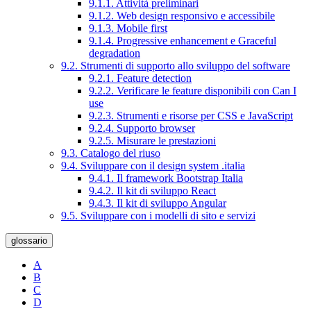
9.1.1. Attività preliminari
9.1.2. Web design responsivo e accessibile
9.1.3. Mobile first
9.1.4. Progressive enhancement e Graceful
degradation
9.2. Strumenti di supporto allo sviluppo del software
9.2.1. Feature detection
9.2.2. Verificare le feature disponibili con Can I
use
9.2.3. Strumenti e risorse per CSS e JavaScript
9.2.4. Supporto browser
9.2.5. Misurare le prestazioni
9.3. Catalogo del riuso
9.4. Sviluppare con il design system .italia
9.4.1. Il framework Bootstrap Italia
9.4.2. Il kit di sviluppo React
9.4.3. Il kit di sviluppo Angular
9.5. Sviluppare con i modelli di sito e servizi
glossario
A
B
C
D