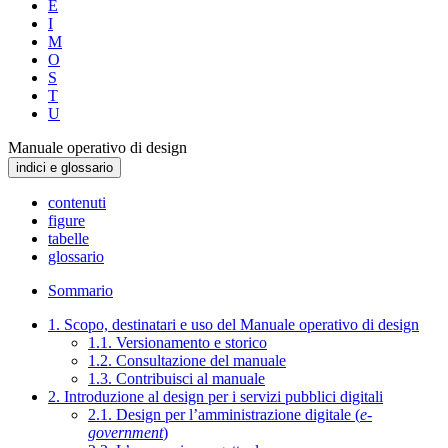
E
I
M
O
S
T
U
Manuale operativo di design
indici e glossario
contenuti
figure
tabelle
glossario
Sommario
1. Scopo, destinatari e uso del Manuale operativo di design
1.1. Versionamento e storico
1.2. Consultazione del manuale
1.3. Contribuisci al manuale
2. Introduzione al design per i servizi pubblici digitali
2.1. Design per l’amministrazione digitale (
e-
government
)