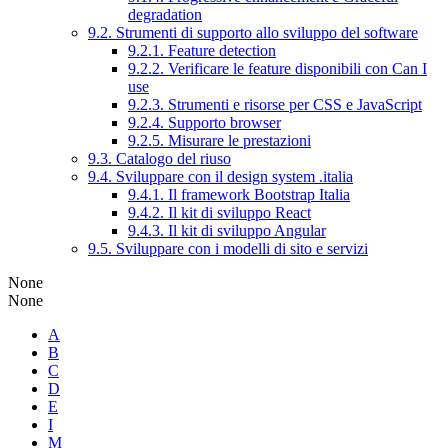
degradation
9.2. Strumenti di supporto allo sviluppo del software
9.2.1. Feature detection
9.2.2. Verificare le feature disponibili con Can I
use
9.2.3. Strumenti e risorse per CSS e JavaScript
9.2.4. Supporto browser
9.2.5. Misurare le prestazioni
9.3. Catalogo del riuso
9.4. Sviluppare con il design system .italia
9.4.1. Il framework Bootstrap Italia
9.4.2. Il kit di sviluppo React
9.4.3. Il kit di sviluppo Angular
9.5. Sviluppare con i modelli di sito e servizi
None
None
A
B
C
D
E
I
M