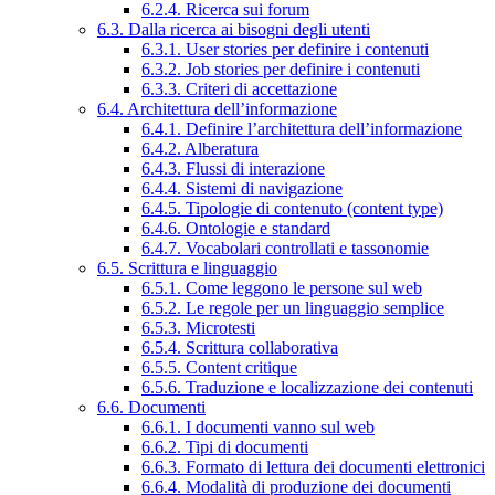
6.2.4. Ricerca sui forum
6.3. Dalla ricerca ai bisogni degli utenti
6.3.1. User stories per definire i contenuti
6.3.2. Job stories per definire i contenuti
6.3.3. Criteri di accettazione
6.4. Architettura dell’informazione
6.4.1. Definire l’architettura dell’informazione
6.4.2. Alberatura
6.4.3. Flussi di interazione
6.4.4. Sistemi di navigazione
6.4.5. Tipologie di contenuto (content type)
6.4.6. Ontologie e standard
6.4.7. Vocabolari controllati e tassonomie
6.5. Scrittura e linguaggio
6.5.1. Come leggono le persone sul web
6.5.2. Le regole per un linguaggio semplice
6.5.3. Microtesti
6.5.4. Scrittura collaborativa
6.5.5. Content critique
6.5.6. Traduzione e localizzazione dei contenuti
6.6. Documenti
6.6.1. I documenti vanno sul web
6.6.2. Tipi di documenti
6.6.3. Formato di lettura dei documenti elettronici
6.6.4. Modalità di produzione dei documenti