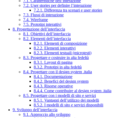
7.1. Caratteristiche dell’interazione
7.2. User stories per definire l’interazione
7.2.1. Differenza tra scenari e user stories
7.3. Flussi di interazione
7.4. Wireframe
7.5. Prototipi interattivi
8. Progettazione dell’interfaccia
8.1. Obiettivi dell’interfaccia
8.2. Elementi dell’interfaccia
8.2.1. Elementi di composizione
8.2.2. Elementi interattivi
8.2.3. Elementi testuali (microtesti)
8.3. Progettare e costruire in alta fedeltà
8.3.1. Layout di pagina
8.3.2. Prototipi in alta fedeltà
8.4. Progettare con il design system .italia
8.4.1. Documentazione
8.4.2. Benefici del design system
8.4.3. Risorse operative
8.4.4. Come contribuire al design system .italia
8.5. Progettare con i modelli di sito e servizi
8.5.1. Vantaggi dell’utilizzo dei modelli
8.5.2. I modelli di sito e servizi disponibili
9. Sviluppo dell’interfaccia
9.1. Approccio allo sviluppo