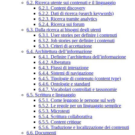
6.2. Ricerca utente sui contenuti e il linguaggio
6.2.1. Content discovery
6.2.2. Dati di ricerca (search keywords)
6.2.3. Ricerca tramite analytics
6.2.4. Ricerca sui forum
6.3. Dalla ricerca ai bisogni degli utenti
6.3.1. User stories per definire i contenuti
6.3.2. Job stories per definire i contenuti
6.3.3. Criteri di accettazione
6.4. Architettura dell’informazione
6.4.1. Definire l’architettura dell’informazione
6.4.2. Alberatura
6.4.3. Flussi di interazione
6.4.4. Sistemi di navigazione
6.4.5. Tipologie di contenuto (content type)
6.4.6. Ontologie e standard
6.4.7. Vocabolari controllati e tassonomie
6.5. Scrittura e linguaggio
6.5.1. Come leggono le persone sul web
6.5.2. Le regole per un linguaggio semplice
6.5.3. Microtesti
6.5.4. Scrittura collaborativa
6.5.5. Content critique
6.5.6. Traduzione e localizzazione dei contenuti
6.6. Documenti