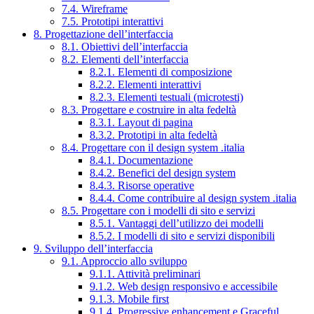
7.4. Wireframe
7.5. Prototipi interattivi
8. Progettazione dell’interfaccia
8.1. Obiettivi dell’interfaccia
8.2. Elementi dell’interfaccia
8.2.1. Elementi di composizione
8.2.2. Elementi interattivi
8.2.3. Elementi testuali (microtesti)
8.3. Progettare e costruire in alta fedeltà
8.3.1. Layout di pagina
8.3.2. Prototipi in alta fedeltà
8.4. Progettare con il design system .italia
8.4.1. Documentazione
8.4.2. Benefici del design system
8.4.3. Risorse operative
8.4.4. Come contribuire al design system .italia
8.5. Progettare con i modelli di sito e servizi
8.5.1. Vantaggi dell’utilizzo dei modelli
8.5.2. I modelli di sito e servizi disponibili
9. Sviluppo dell’interfaccia
9.1. Approccio allo sviluppo
9.1.1. Attività preliminari
9.1.2. Web design responsivo e accessibile
9.1.3. Mobile first
9.1.4. Progressive enhancement e Graceful