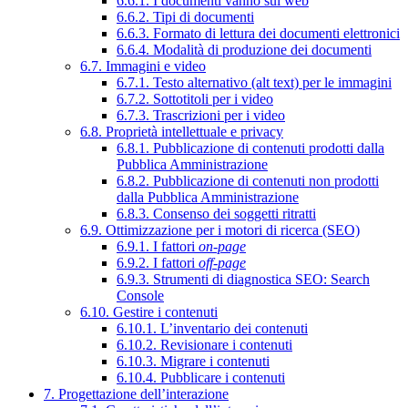
6.6.1. I documenti vanno sul web
6.6.2. Tipi di documenti
6.6.3. Formato di lettura dei documenti elettronici
6.6.4. Modalità di produzione dei documenti
6.7. Immagini e video
6.7.1. Testo alternativo (alt text) per le immagini
6.7.2. Sottotitoli per i video
6.7.3. Trascrizioni per i video
6.8. Proprietà intellettuale e privacy
6.8.1. Pubblicazione di contenuti prodotti dalla
Pubblica Amministrazione
6.8.2. Pubblicazione di contenuti non prodotti
dalla Pubblica Amministrazione
6.8.3. Consenso dei soggetti ritratti
6.9. Ottimizzazione per i motori di ricerca (SEO)
6.9.1. I fattori
on-page
6.9.2. I fattori
off-page
6.9.3. Strumenti di diagnostica SEO: Search
Console
6.10. Gestire i contenuti
6.10.1. L’inventario dei contenuti
6.10.2. Revisionare i contenuti
6.10.3. Migrare i contenuti
6.10.4. Pubblicare i contenuti
7. Progettazione dell’interazione