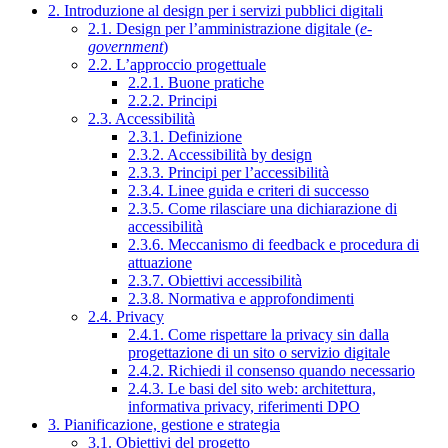
2. Introduzione al design per i servizi pubblici digitali
2.1. Design per l’amministrazione digitale (
e-
government
)
2.2. L’approccio progettuale
2.2.1. Buone pratiche
2.2.2. Principi
2.3. Accessibilità
2.3.1. Definizione
2.3.2. Accessibilità by design
2.3.3. Principi per l’accessibilità
2.3.4. Linee guida e criteri di successo
2.3.5. Come rilasciare una dichiarazione di
accessibilità
2.3.6. Meccanismo di feedback e procedura di
attuazione
2.3.7. Obiettivi accessibilità
2.3.8. Normativa e approfondimenti
2.4. Privacy
2.4.1. Come rispettare la privacy sin dalla
progettazione di un sito o servizio digitale
2.4.2. Richiedi il consenso quando necessario
2.4.3. Le basi del sito web: architettura,
informativa privacy, riferimenti DPO
3. Pianificazione, gestione e strategia
3.1. Obiettivi del progetto