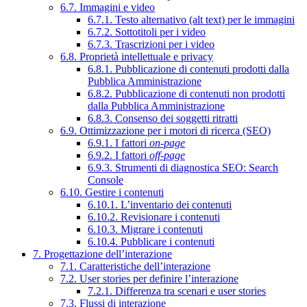
6.7. Immagini e video
6.7.1. Testo alternativo (alt text) per le immagini
6.7.2. Sottotitoli per i video
6.7.3. Trascrizioni per i video
6.8. Proprietà intellettuale e privacy
6.8.1. Pubblicazione di contenuti prodotti dalla
Pubblica Amministrazione
6.8.2. Pubblicazione di contenuti non prodotti
dalla Pubblica Amministrazione
6.8.3. Consenso dei soggetti ritratti
6.9. Ottimizzazione per i motori di ricerca (SEO)
6.9.1. I fattori
on-page
6.9.2. I fattori
off-page
6.9.3. Strumenti di diagnostica SEO: Search
Console
6.10. Gestire i contenuti
6.10.1. L’inventario dei contenuti
6.10.2. Revisionare i contenuti
6.10.3. Migrare i contenuti
6.10.4. Pubblicare i contenuti
7. Progettazione dell’interazione
7.1. Caratteristiche dell’interazione
7.2. User stories per definire l’interazione
7.2.1. Differenza tra scenari e user stories
7.3. Flussi di interazione