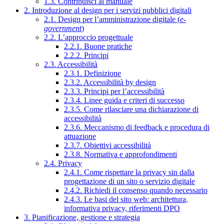
1.3. Contribuisci al manuale
2. Introduzione al design per i servizi pubblici digitali
2.1. Design per l’amministrazione digitale (
e-
government
)
2.2. L’approccio progettuale
2.2.1. Buone pratiche
2.2.2. Principi
2.3. Accessibilità
2.3.1. Definizione
2.3.2. Accessibilità by design
2.3.3. Principi per l’accessibilità
2.3.4. Linee guida e criteri di successo
2.3.5. Come rilasciare una dichiarazione di
accessibilità
2.3.6. Meccanismo di feedback e procedura di
attuazione
2.3.7. Obiettivi accessibilità
2.3.8. Normativa e approfondimenti
2.4. Privacy
2.4.1. Come rispettare la privacy sin dalla
progettazione di un sito o servizio digitale
2.4.2. Richiedi il consenso quando necessario
2.4.3. Le basi del sito web: architettura,
informativa privacy, riferimenti DPO
3. Pianificazione, gestione e strategia