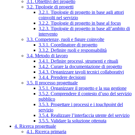
3.1. Obiettivi del progetto
3.2. Tipologie di progetti
3.2.1. Tipologie di progetto in base agli attori
coinvolti nel servizio
3.2.2. Tipologie di progetto in base al focus
3.2.3. Tipologie di progetto in base all’ambito di
intervento
3.3. Competenze, ruoli e figure coinvolte
3.3.1. Coordinatore di progetto
3.3.2. Definire ruoli e responsabilità
3.4. Metodo di lavoro
3.4.1. Definire processi, strumenti e rituali
3.4.2. Curare la documentazione di progetto
3.4.3. Organizzare tavoli tecnici collaborativi
3.4.4. Prendere decisioni
3.5. Il processo progettuale
3.5.1. Organizzare il progetto e la sua gestione
3.5.2. Comprendere il contesto d’uso del servizio
pubblico
3.5.3. Progettare i processi e i
touchpoint
del
servizio
3.5.4. Realizzare l’interfaccia utente del servizio
3.5.5. Validare la soluzione ottenuta
4. Ricerca progettuale
4.1. Ricerca primaria