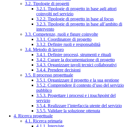
3.2. Tipologie di progetti
3.2.1. Tipologie di progetto in base agli attori
coinvolti nel servizio
3.2.2. Tipologie di progetto in base al focus
3.2.3. Tipologie di progetto in base all’ambito di
intervento
3.3. Competenze, ruoli e figure coinvolte
3.3.1. Coordinatore di progetto
3.3.2. Definire ruoli e responsabilità
3.4. Metodo di lavoro
3.4.1. Definire processi, strumenti e rituali
3.4.2. Curare la documentazione di progetto
3.4.3. Organizzare tavoli tecnici collaborativi
3.4.4. Prendere decisioni
3.5. Il processo progettuale
3.5.1. Organizzare il progetto e la sua gestione
3.5.2. Comprendere il contesto d’uso del servizio
pubblico
3.5.3. Progettare i processi e i
touchpoint
del
servizio
3.5.4. Realizzare l’interfaccia utente del servizio
3.5.5. Validare la soluzione ottenuta
4. Ricerca progettuale
4.1. Ricerca primaria
4.1.1. Interviste