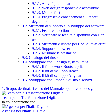
9.1.1. Attività preliminari
9.1.2. Web design responsivo e accessibile
9.1.3. Mobile first
9.1.4. Progressive enhancement e Graceful
degradation
9.2. Strumenti di supporto allo sviluppo del software
9.2.1. Feature detection
9.2.2. Verificare le feature disponibili con Can I
use
9.2.3. Strumenti e risorse per CSS e JavaScript
9.2.4. Supporto browser
9.2.5. Misurare le prestazioni
9.3. Catalogo del riuso
9.4. Sviluppare con il design system .italia
9.4.1. Il framework Bootstrap Italia
9.4.2. Il kit di sviluppo React
9.4.3. Il kit di sviluppo Angular
9.5. Sviluppare con i modelli di sito e servizi
1. Scopo, destinatari e uso del Manuale operativo di design
Team per la Trasformazione Digitale
in collaborazione con
Agenzia per l'Italia Digitale