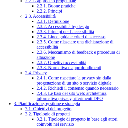
2.2. L’approccio progettuale
2.2.1. Buone pratiche
2.2.2. Principi
2.3. Accessibilità
2.3.1. Definizione
2.3.2. Accessibilità by design
2.3.3. Principi per l’accessibilità
2.3.4. Linee guida e criteri di successo
2.3.5. Come rilasciare una dichiarazione di
accessibilità
2.3.6. Meccanismo di feedback e procedura di
attuazione
2.3.7. Obiettivi accessibilità
2.3.8. Normativa e approfondimenti
2.4. Privacy
2.4.1. Come rispettare la privacy sin dalla
progettazione di un sito o servizio digitale
2.4.2. Richiedi il consenso quando necessario
2.4.3. Le basi del sito web: architettura,
informativa privacy, riferimenti DPO
3. Pianificazione, gestione e strategia
3.1. Obiettivi del progetto
3.2. Tipologie di progetti
3.2.1. Tipologie di progetto in base agli attori
coinvolti nel servizio