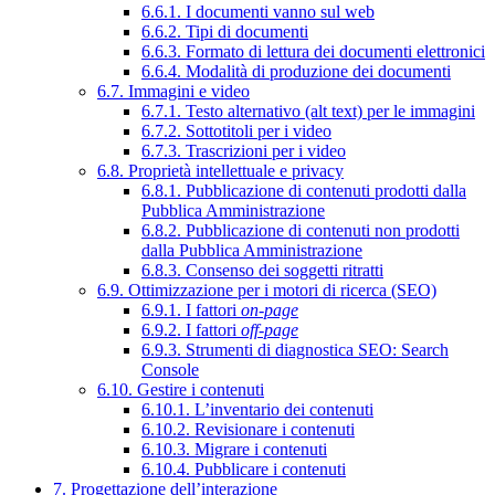
6.6.1. I documenti vanno sul web
6.6.2. Tipi di documenti
6.6.3. Formato di lettura dei documenti elettronici
6.6.4. Modalità di produzione dei documenti
6.7. Immagini e video
6.7.1. Testo alternativo (alt text) per le immagini
6.7.2. Sottotitoli per i video
6.7.3. Trascrizioni per i video
6.8. Proprietà intellettuale e privacy
6.8.1. Pubblicazione di contenuti prodotti dalla
Pubblica Amministrazione
6.8.2. Pubblicazione di contenuti non prodotti
dalla Pubblica Amministrazione
6.8.3. Consenso dei soggetti ritratti
6.9. Ottimizzazione per i motori di ricerca (SEO)
6.9.1. I fattori
on-page
6.9.2. I fattori
off-page
6.9.3. Strumenti di diagnostica SEO: Search
Console
6.10. Gestire i contenuti
6.10.1. L’inventario dei contenuti
6.10.2. Revisionare i contenuti
6.10.3. Migrare i contenuti
6.10.4. Pubblicare i contenuti
7. Progettazione dell’interazione