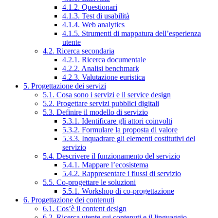
4.1.2. Questionari
4.1.3. Test di usabilità
4.1.4. Web analytics
4.1.5. Strumenti di mappatura dell’esperienza
utente
4.2. Ricerca secondaria
4.2.1. Ricerca documentale
4.2.2. Analisi benchmark
4.2.3. Valutazione euristica
5. Progettazione dei servizi
5.1. Cosa sono i servizi e il service design
5.2. Progettare servizi pubblici digitali
5.3. Definire il modello di servizio
5.3.1. Identificare gli attori coinvolti
5.3.2. Formulare la proposta di valore
5.3.3. Inquadrare gli elementi costitutivi del
servizio
5.4. Descrivere il funzionamento del servizio
5.4.1. Mappare l’ecosistema
5.4.2. Rappresentare i flussi di servizio
5.5. Co-progettare le soluzioni
5.5.1. Workshop di co-progettazione
6. Progettazione dei contenuti
6.1. Cos’è il content design
6.2. Ricerca utente sui contenuti e il linguaggio