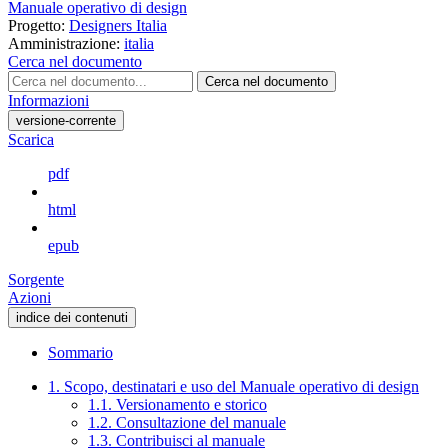
Manuale operativo di design
Progetto:
Designers Italia
Amministrazione:
italia
Cerca nel documento
Cerca nel documento
Informazioni
versione-corrente
Scarica
pdf
html
epub
Sorgente
Azioni
indice dei contenuti
Sommario
1. Scopo, destinatari e uso del Manuale operativo di design
1.1. Versionamento e storico
1.2. Consultazione del manuale
1.3. Contribuisci al manuale