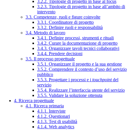
3.2.2. Tipologie di progetto in base al focus
3.2.3. Tipologie di progetto in base all’ambito di
intervento
3.3. Competenze, ruoli e figure coinvolte
3.3.1. Coordinatore di progetto
3.3.2. Definire ruoli e responsabilità
3.4. Metodo di lavoro
3.4.1. Definire processi, strumenti e rituali
3.4.2. Curare la documentazione di progetto
3.4.3. Organizzare tavoli tecnici collaborativi
3.4.4. Prendere decisioni
3.5. Il processo progettuale
3.5.1. Organizzare il progetto e la sua gestione
3.5.2. Comprendere il contesto d’uso del servizio
pubblico
3.5.3. Progettare i processi e i
touchpoint
del
servizio
3.5.4. Realizzare l’interfaccia utente del servizio
3.5.5. Validare la soluzione ottenuta
4. Ricerca progettuale
4.1. Ricerca primaria
4.1.1. Interviste
4.1.2. Questionari
4.1.3. Test di usabilità
4.1.4. Web analytics