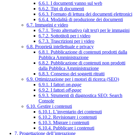
6.6.1. I documenti vanno sul web
6.6.2. Tipi di documenti
6.6.3. Formato di lettura dei documenti elettronici
6.6.4. Modalità di produzione dei documenti
6.7. Immagini e video
6.7.1. Testo alternativo (alt text) per le immagini
6.7.2. Sottotitoli per i video
6.7.3. Trascrizioni per i video
6.8. Proprietà intellettuale e privacy
6.8.1. Pubblicazione di contenuti prodotti dalla
Pubblica Amministrazione
6.8.2. Pubblicazione di contenuti non prodotti
dalla Pubblica Amministrazione
6.8.3. Consenso dei soggetti ritratti
6.9. Ottimizzazione per i motori di ricerca (SEO)
6.9.1. I fattori
on-page
6.9.2. I fattori
off-page
6.9.3. Strumenti di diagnostica SEO: Search
Console
6.10. Gestire i contenuti
6.10.1. L’inventario dei contenuti
6.10.2. Revisionare i contenuti
6.10.3. Migrare i contenuti
6.10.4. Pubblicare i contenuti
7. Progettazione dell’interazione