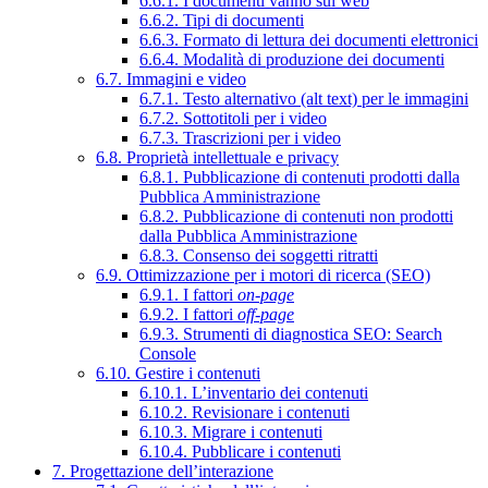
6.6.1. I documenti vanno sul web
6.6.2. Tipi di documenti
6.6.3. Formato di lettura dei documenti elettronici
6.6.4. Modalità di produzione dei documenti
6.7. Immagini e video
6.7.1. Testo alternativo (alt text) per le immagini
6.7.2. Sottotitoli per i video
6.7.3. Trascrizioni per i video
6.8. Proprietà intellettuale e privacy
6.8.1. Pubblicazione di contenuti prodotti dalla
Pubblica Amministrazione
6.8.2. Pubblicazione di contenuti non prodotti
dalla Pubblica Amministrazione
6.8.3. Consenso dei soggetti ritratti
6.9. Ottimizzazione per i motori di ricerca (SEO)
6.9.1. I fattori
on-page
6.9.2. I fattori
off-page
6.9.3. Strumenti di diagnostica SEO: Search
Console
6.10. Gestire i contenuti
6.10.1. L’inventario dei contenuti
6.10.2. Revisionare i contenuti
6.10.3. Migrare i contenuti
6.10.4. Pubblicare i contenuti
7. Progettazione dell’interazione