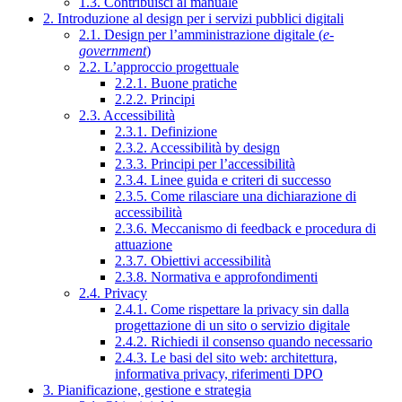
1.3. Contribuisci al manuale
2. Introduzione al design per i servizi pubblici digitali
2.1. Design per l’amministrazione digitale (
e-
government
)
2.2. L’approccio progettuale
2.2.1. Buone pratiche
2.2.2. Principi
2.3. Accessibilità
2.3.1. Definizione
2.3.2. Accessibilità by design
2.3.3. Principi per l’accessibilità
2.3.4. Linee guida e criteri di successo
2.3.5. Come rilasciare una dichiarazione di
accessibilità
2.3.6. Meccanismo di feedback e procedura di
attuazione
2.3.7. Obiettivi accessibilità
2.3.8. Normativa e approfondimenti
2.4. Privacy
2.4.1. Come rispettare la privacy sin dalla
progettazione di un sito o servizio digitale
2.4.2. Richiedi il consenso quando necessario
2.4.3. Le basi del sito web: architettura,
informativa privacy, riferimenti DPO
3. Pianificazione, gestione e strategia