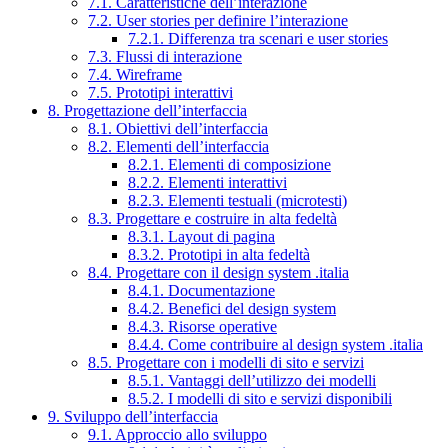
7.1. Caratteristiche dell’interazione
7.2. User stories per definire l’interazione
7.2.1. Differenza tra scenari e user stories
7.3. Flussi di interazione
7.4. Wireframe
7.5. Prototipi interattivi
8. Progettazione dell’interfaccia
8.1. Obiettivi dell’interfaccia
8.2. Elementi dell’interfaccia
8.2.1. Elementi di composizione
8.2.2. Elementi interattivi
8.2.3. Elementi testuali (microtesti)
8.3. Progettare e costruire in alta fedeltà
8.3.1. Layout di pagina
8.3.2. Prototipi in alta fedeltà
8.4. Progettare con il design system .italia
8.4.1. Documentazione
8.4.2. Benefici del design system
8.4.3. Risorse operative
8.4.4. Come contribuire al design system .italia
8.5. Progettare con i modelli di sito e servizi
8.5.1. Vantaggi dell’utilizzo dei modelli
8.5.2. I modelli di sito e servizi disponibili
9. Sviluppo dell’interfaccia
9.1. Approccio allo sviluppo