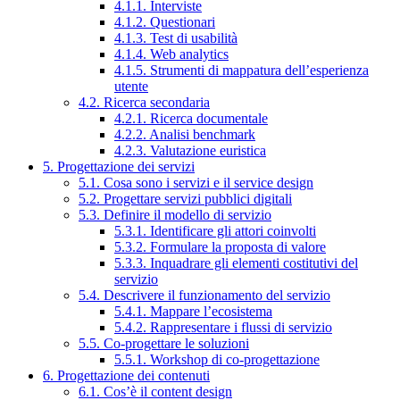
4.1.1. Interviste
4.1.2. Questionari
4.1.3. Test di usabilità
4.1.4. Web analytics
4.1.5. Strumenti di mappatura dell’esperienza
utente
4.2. Ricerca secondaria
4.2.1. Ricerca documentale
4.2.2. Analisi benchmark
4.2.3. Valutazione euristica
5. Progettazione dei servizi
5.1. Cosa sono i servizi e il service design
5.2. Progettare servizi pubblici digitali
5.3. Definire il modello di servizio
5.3.1. Identificare gli attori coinvolti
5.3.2. Formulare la proposta di valore
5.3.3. Inquadrare gli elementi costitutivi del
servizio
5.4. Descrivere il funzionamento del servizio
5.4.1. Mappare l’ecosistema
5.4.2. Rappresentare i flussi di servizio
5.5. Co-progettare le soluzioni
5.5.1. Workshop di co-progettazione
6. Progettazione dei contenuti
6.1. Cos’è il content design