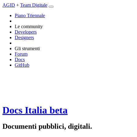
AGID
+
Team Digitale
Piano Triennale
Le community
Developers
Designers
Gli strumenti
Forum
Docs
GitHub
Docs Italia
beta
Documenti pubblici, digitali.