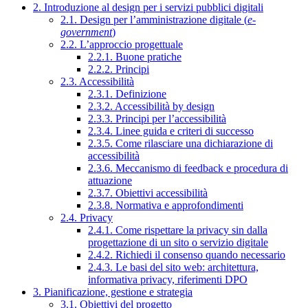
2. Introduzione al design per i servizi pubblici digitali
2.1. Design per l’amministrazione digitale (
e-
government
)
2.2. L’approccio progettuale
2.2.1. Buone pratiche
2.2.2. Principi
2.3. Accessibilità
2.3.1. Definizione
2.3.2. Accessibilità by design
2.3.3. Principi per l’accessibilità
2.3.4. Linee guida e criteri di successo
2.3.5. Come rilasciare una dichiarazione di
accessibilità
2.3.6. Meccanismo di feedback e procedura di
attuazione
2.3.7. Obiettivi accessibilità
2.3.8. Normativa e approfondimenti
2.4. Privacy
2.4.1. Come rispettare la privacy sin dalla
progettazione di un sito o servizio digitale
2.4.2. Richiedi il consenso quando necessario
2.4.3. Le basi del sito web: architettura,
informativa privacy, riferimenti DPO
3. Pianificazione, gestione e strategia
3.1. Obiettivi del progetto