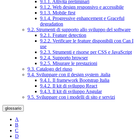
9.1.1. Attività preliminari
9.1.2. Web design responsivo e accessibile
9.1.3. Mobile first
9.1.4. Progressive enhancement e Graceful
degradation
9.2. Strumenti di supporto allo sviluppo del software
9.2.1. Feature detection
9.2.2. Verificare le feature disponibili con Can I
use
9.2.3. Strumenti e risorse per CSS e JavaScript
9.2.4. Supporto browser
9.2.5. Misurare le prestazioni
9.3. Catalogo del riuso
9.4. Sviluppare con il design system .italia
9.4.1. Il framework Bootstrap Italia
9.4.2. Il kit di sviluppo React
9.4.3. Il kit di sviluppo Angular
9.5. Sviluppare con i modelli di sito e servizi
glossario
A
B
C
D