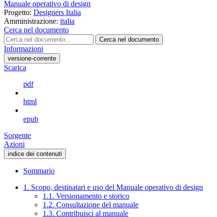
Manuale operativo di design
Progetto:
Designers Italia
Amministrazione:
italia
Cerca nel documento
Cerca nel documento
Informazioni
versione-corrente
Scarica
pdf
html
epub
Sorgente
Azioni
indice dei contenuti
Sommario
1. Scopo, destinatari e uso del Manuale operativo di design
1.1. Versionamento e storico
1.2. Consultazione del manuale
1.3. Contribuisci al manuale