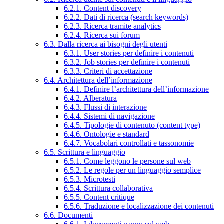
6.2.1. Content discovery
6.2.2. Dati di ricerca (search keywords)
6.2.3. Ricerca tramite analytics
6.2.4. Ricerca sui forum
6.3. Dalla ricerca ai bisogni degli utenti
6.3.1. User stories per definire i contenuti
6.3.2. Job stories per definire i contenuti
6.3.3. Criteri di accettazione
6.4. Architettura dell’informazione
6.4.1. Definire l’architettura dell’informazione
6.4.2. Alberatura
6.4.3. Flussi di interazione
6.4.4. Sistemi di navigazione
6.4.5. Tipologie di contenuto (content type)
6.4.6. Ontologie e standard
6.4.7. Vocabolari controllati e tassonomie
6.5. Scrittura e linguaggio
6.5.1. Come leggono le persone sul web
6.5.2. Le regole per un linguaggio semplice
6.5.3. Microtesti
6.5.4. Scrittura collaborativa
6.5.5. Content critique
6.5.6. Traduzione e localizzazione dei contenuti
6.6. Documenti