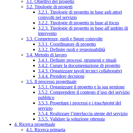
3.1. Obiettivi del progetto
3.2. Tipologie di progetti
3.2.1. Tipologie di progetto in base agli attori
coinvolti nel servizio
3.2.2. Tipologie di progetto in base al focus
3.2.3. Tipologie di progetto in base all’ambito di
intervento
3.3. Competenze, ruoli e figure coinvolte
3.3.1. Coordinatore di progetto
3.3.2. Definire ruoli e responsabilità
3.4. Metodo di lavoro
3.4.1. Definire processi, strumenti e rituali
3.4.2. Curare la documentazione di progetto
3.4.3. Organizzare tavoli tecnici collaborativi
3.4.4. Prendere decisioni
3.5. Il processo progettuale
3.5.1. Organizzare il progetto e la sua gestione
3.5.2. Comprendere il contesto d’uso del servizio
pubblico
3.5.3. Progettare i processi e i
touchpoint
del
servizio
3.5.4. Realizzare l’interfaccia utente del servizio
3.5.5. Validare la soluzione ottenuta
4. Ricerca progettuale
4.1. Ricerca primaria