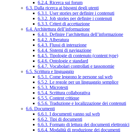
6.2.4. Ricerca sui forum
6.3. Dalla ricerca ai bisogni degli utenti
6.3.1. User stories per definire i contenuti
6.3.2. Job stories per definire i contenuti
6.3.3. Criteri di accettazione
6.4. Architettura dell’informazione
6.4.1. Definire l’architettura dell’informazione
6.4.2. Alberatura
6.4.3. Flussi di interazione
6.4.4. Sistemi di navigazione
6.4.5. Tipologie di contenuto (content type)
6.4.6. Ontologie e standard
6.4.7. Vocabolari controllati e tassonomie
6.5. Scrittura e linguaggio
6.5.1. Come leggono le persone sul web
6.5.2. Le regole per un linguaggio semplice
6.5.3. Microtesti
6.5.4. Scrittura collaborativa
6.5.5. Content critique
6.5.6. Traduzione e localizzazione dei contenuti
6.6. Documenti
6.6.1. I documenti vanno sul web
6.6.2. Tipi di documenti
6.6.3. Formato di lettura dei documenti elettronici
6.6.4. Modalità di produzione dei documenti