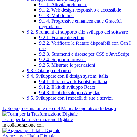
9.1.1. Attività preliminari
9.1.2. Web design responsivo e accessibile
9.1.3. Mobile first
9.1.4. Progressive enhancement e Graceful
degradation
9.2. Strumenti di supporto allo sviluppo del software
9.2.1. Feature detection
9.2.2. Verificare le feature disponibili con Can I
use
9.2.3. Strumenti e risorse per CSS e JavaScript
9.2.4. Supporto browser
9.2.5. Misurare le prestazioni
9.3. Catalogo del riuso
9.4. Sviluppare con il design system .italia
9.4.1. Il framework Bootstrap Italia
9.4.2. Il kit di sviluppo React
9.4.3. Il kit di sviluppo Angular
9.5. Sviluppare con i modelli di sito e servizi
1. Scopo, destinatari e uso del Manuale operativo di design
Team per la Trasformazione Digitale
in collaborazione con
Agenzia per l'Italia Digitale