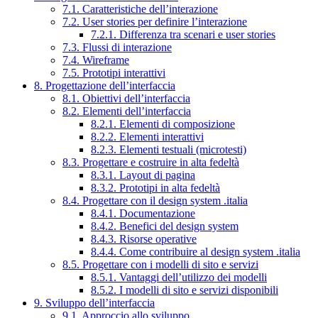
7.1. Caratteristiche dell’interazione
7.2. User stories per definire l’interazione
7.2.1. Differenza tra scenari e user stories
7.3. Flussi di interazione
7.4. Wireframe
7.5. Prototipi interattivi
8. Progettazione dell’interfaccia
8.1. Obiettivi dell’interfaccia
8.2. Elementi dell’interfaccia
8.2.1. Elementi di composizione
8.2.2. Elementi interattivi
8.2.3. Elementi testuali (microtesti)
8.3. Progettare e costruire in alta fedeltà
8.3.1. Layout di pagina
8.3.2. Prototipi in alta fedeltà
8.4. Progettare con il design system .italia
8.4.1. Documentazione
8.4.2. Benefici del design system
8.4.3. Risorse operative
8.4.4. Come contribuire al design system .italia
8.5. Progettare con i modelli di sito e servizi
8.5.1. Vantaggi dell’utilizzo dei modelli
8.5.2. I modelli di sito e servizi disponibili
9. Sviluppo dell’interfaccia
9.1. Approccio allo sviluppo