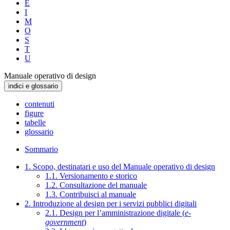
E
I
M
O
S
T
U
Manuale operativo di design
indici e glossario
contenuti
figure
tabelle
glossario
Sommario
1. Scopo, destinatari e uso del Manuale operativo di design
1.1. Versionamento e storico
1.2. Consultazione del manuale
1.3. Contribuisci al manuale
2. Introduzione al design per i servizi pubblici digitali
2.1. Design per l’amministrazione digitale (
e-
government
)