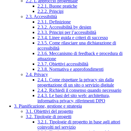
2.2. L’approccio progettuale
2.2.1. Buone pratiche
2.2.2. Principi
2.3. Accessibilità
2.3.1. Definizione
2.3.2. Accessibilità by design
2.3.3. Principi per l’accessibilità
2.3.4. Linee guida e criteri di successo
2.3.5. Come rilasciare una dichiarazione di
accessibilità
2.3.6. Meccanismo di feedback e procedura di
attuazione
2.3.7. Obiettivi accessibilità
2.3.8. Normativa e approfondimenti
2.4. Privacy
2.4.1. Come rispettare la privacy sin dalla
progettazione di un sito o servizio digitale
2.4.2. Richiedi il consenso quando necessario
2.4.3. Le basi del sito web: architettura,
informativa privacy, riferimenti DPO
3. Pianificazione, gestione e strategia
3.1. Obiettivi del progetto
3.2. Tipologie di progetti
3.2.1. Tipologie di progetto in base agli attori
coinvolti nel servizio