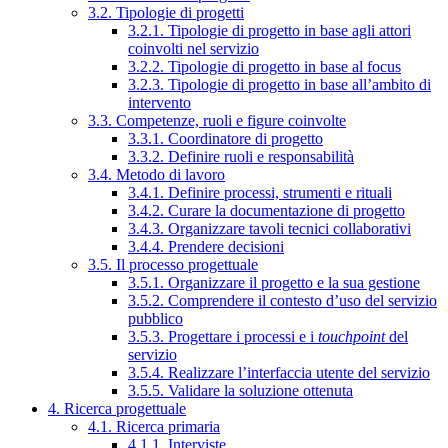
3.2. Tipologie di progetti
3.2.1. Tipologie di progetto in base agli attori
coinvolti nel servizio
3.2.2. Tipologie di progetto in base al focus
3.2.3. Tipologie di progetto in base all’ambito di
intervento
3.3. Competenze, ruoli e figure coinvolte
3.3.1. Coordinatore di progetto
3.3.2. Definire ruoli e responsabilità
3.4. Metodo di lavoro
3.4.1. Definire processi, strumenti e rituali
3.4.2. Curare la documentazione di progetto
3.4.3. Organizzare tavoli tecnici collaborativi
3.4.4. Prendere decisioni
3.5. Il processo progettuale
3.5.1. Organizzare il progetto e la sua gestione
3.5.2. Comprendere il contesto d’uso del servizio
pubblico
3.5.3. Progettare i processi e i
touchpoint
del
servizio
3.5.4. Realizzare l’interfaccia utente del servizio
3.5.5. Validare la soluzione ottenuta
4. Ricerca progettuale
4.1. Ricerca primaria
4.1.1. Interviste