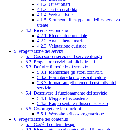
4.1.2. Questionari
4.1.3. Test di usabilità
4.1.4. Web analytics
4.1.5. Strumenti di mappatura dell’esperienza
utente
4.2. Ricerca secondaria
4.2.1. Ricerca documentale
4.2.2. Analisi benchmark
4.2.3. Valutazione euristica
5. Progettazione dei servizi
5.1. Cosa sono i servizi e il service design
5.2. Progettare servizi pubblici digitali
5.3. Definire il modello di servizio
5.3.1. Identificare gli attori coinvolti
5.3.2. Formulare la proposta di valore
5.3.3. Inquadrare gli elementi costitutivi del
servizio
5.4. Descrivere il funzionamento del servizio
5.4.1. Mappare l’ecosistema
5.4.2. Rappresentare i flussi di servizio
5.5. Co-progettare le soluzioni
5.5.1. Workshop di co-progettazione
6. Progettazione dei contenuti
6.1. Cos’è il content design
6.2. Ricerca utente sui contenuti e il linguaggio