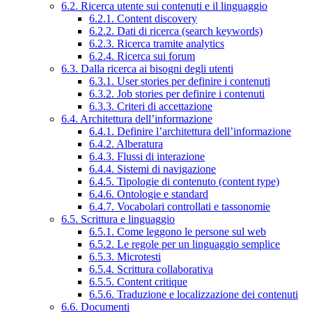
6.2. Ricerca utente sui contenuti e il linguaggio
6.2.1. Content discovery
6.2.2. Dati di ricerca (search keywords)
6.2.3. Ricerca tramite analytics
6.2.4. Ricerca sui forum
6.3. Dalla ricerca ai bisogni degli utenti
6.3.1. User stories per definire i contenuti
6.3.2. Job stories per definire i contenuti
6.3.3. Criteri di accettazione
6.4. Architettura dell’informazione
6.4.1. Definire l’architettura dell’informazione
6.4.2. Alberatura
6.4.3. Flussi di interazione
6.4.4. Sistemi di navigazione
6.4.5. Tipologie di contenuto (content type)
6.4.6. Ontologie e standard
6.4.7. Vocabolari controllati e tassonomie
6.5. Scrittura e linguaggio
6.5.1. Come leggono le persone sul web
6.5.2. Le regole per un linguaggio semplice
6.5.3. Microtesti
6.5.4. Scrittura collaborativa
6.5.5. Content critique
6.5.6. Traduzione e localizzazione dei contenuti
6.6. Documenti