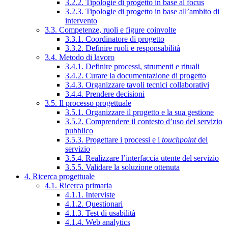
3.2.2. Tipologie di progetto in base al focus
3.2.3. Tipologie di progetto in base all’ambito di
intervento
3.3. Competenze, ruoli e figure coinvolte
3.3.1. Coordinatore di progetto
3.3.2. Definire ruoli e responsabilità
3.4. Metodo di lavoro
3.4.1. Definire processi, strumenti e rituali
3.4.2. Curare la documentazione di progetto
3.4.3. Organizzare tavoli tecnici collaborativi
3.4.4. Prendere decisioni
3.5. Il processo progettuale
3.5.1. Organizzare il progetto e la sua gestione
3.5.2. Comprendere il contesto d’uso del servizio
pubblico
3.5.3. Progettare i processi e i
touchpoint
del
servizio
3.5.4. Realizzare l’interfaccia utente del servizio
3.5.5. Validare la soluzione ottenuta
4. Ricerca progettuale
4.1. Ricerca primaria
4.1.1. Interviste
4.1.2. Questionari
4.1.3. Test di usabilità
4.1.4. Web analytics