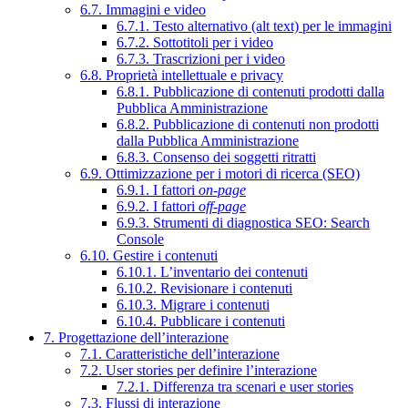
6.7. Immagini e video
6.7.1. Testo alternativo (alt text) per le immagini
6.7.2. Sottotitoli per i video
6.7.3. Trascrizioni per i video
6.8. Proprietà intellettuale e privacy
6.8.1. Pubblicazione di contenuti prodotti dalla
Pubblica Amministrazione
6.8.2. Pubblicazione di contenuti non prodotti
dalla Pubblica Amministrazione
6.8.3. Consenso dei soggetti ritratti
6.9. Ottimizzazione per i motori di ricerca (SEO)
6.9.1. I fattori
on-page
6.9.2. I fattori
off-page
6.9.3. Strumenti di diagnostica SEO: Search
Console
6.10. Gestire i contenuti
6.10.1. L’inventario dei contenuti
6.10.2. Revisionare i contenuti
6.10.3. Migrare i contenuti
6.10.4. Pubblicare i contenuti
7. Progettazione dell’interazione
7.1. Caratteristiche dell’interazione
7.2. User stories per definire l’interazione
7.2.1. Differenza tra scenari e user stories
7.3. Flussi di interazione