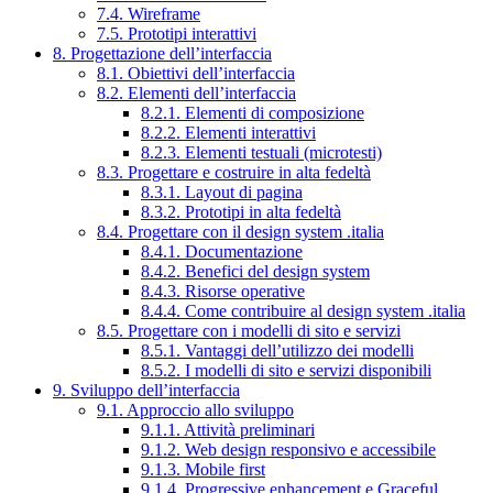
7.4. Wireframe
7.5. Prototipi interattivi
8. Progettazione dell’interfaccia
8.1. Obiettivi dell’interfaccia
8.2. Elementi dell’interfaccia
8.2.1. Elementi di composizione
8.2.2. Elementi interattivi
8.2.3. Elementi testuali (microtesti)
8.3. Progettare e costruire in alta fedeltà
8.3.1. Layout di pagina
8.3.2. Prototipi in alta fedeltà
8.4. Progettare con il design system .italia
8.4.1. Documentazione
8.4.2. Benefici del design system
8.4.3. Risorse operative
8.4.4. Come contribuire al design system .italia
8.5. Progettare con i modelli di sito e servizi
8.5.1. Vantaggi dell’utilizzo dei modelli
8.5.2. I modelli di sito e servizi disponibili
9. Sviluppo dell’interfaccia
9.1. Approccio allo sviluppo
9.1.1. Attività preliminari
9.1.2. Web design responsivo e accessibile
9.1.3. Mobile first
9.1.4. Progressive enhancement e Graceful