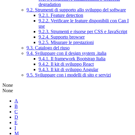
degradation
9.2. Strumenti di supporto allo sviluppo del software
9.2.1. Feature detection
9.2.2. Verificare le feature disponibili con Can I
use
9.2.3. Strumenti e risorse per CSS e JavaScript
9.2.4. Supporto browser
9.2.5. Misurare le prestazioni
9.3. Catalogo del riuso
9.4. Sviluppare con il design system .italia
9.4.1. Il framework Bootstrap Italia
9.4.2. Il kit di sviluppo React
9.4.3. Il kit di sviluppo Angular
9.5. Sviluppare con i modelli di sito e servizi
None
None
A
B
C
D
E
I
M