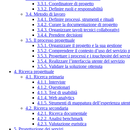
3.3.1. Coordinatore di progetto
3.3.2. Definire ruoli e responsabilità
3.4. Metodo di lavoro
3.4.1. Definire processi, strumenti e rituali
3.4.2. Curare la documentazione di progetto
3.4.3. Organizzare tavoli tecnici collaborativi
3.4.4. Prendere decisioni
3.5. Il processo progettuale
3.5.1. Organizzare il progetto e la sua gestione
3.5.2. Comprendere il contesto d’uso del servizio 
3.5.3. Progettare i processi e i
touchpoint
del servi
3.5.4. Realizzare l’interfaccia utente del servizio
3.5.5. Validare la soluzione ottenuta
4. Ricerca progettuale
4.1. Ricerca primaria
4.1.1. Interviste
4.1.2. Questionari
4.1.3. Test di usabilità
4.1.4. Web analytics
4.1.5. Strumenti di mappatura dell’esperienza uten
4.2. Ricerca secondaria
4.2.1. Ricerca documentale
4.2.2. Analisi benchmark
4.2.3. Valutazione euristica
5. Progettazione dei servizi