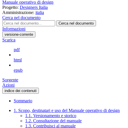
Manuale operativo di design
Progetto:
Designers Italia
Amministrazione:
italia
Cerca nel documento
Cerca nel documento
Informazioni
versione-corrente
Scarica
pdf
html
epub
Sorgente
Azioni
indice dei contenuti
Sommario
1. Scopo, destinatari e uso del Manuale operativo di design
1.1. Versionamento e storico
1.2. Consultazione del manuale
1.3. Contribuisci al manuale