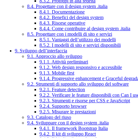
8.3.2. Prototipi in alta fedeltà
8.4. Progettare con il design system .italia
8.4.1. Documentazione
8.4.2. Benefici del design system
8.4.3. Risorse operative
8.4.4. Come contribuire al design system .italia
8.5. Progettare con i modelli di sito e servizi
8.5.1. Vantaggi dell’utilizzo dei modelli
8.5.2. I modelli di sito e servizi disponibili
9. Sviluppo dell’interfaccia
9.1. Approccio allo sviluppo
9.1.1. Attività preliminari
9.1.2. Web design responsivo e accessibile
9.1.3. Mobile first
9.1.4. Progressive enhancement e Graceful degrad
9.2. Strumenti di supporto allo sviluppo del software
9.2.1. Feature detection
9.2.2. Verificare le feature disponibili con Can I us
9.2.3. Strumenti e risorse per CSS e JavaScript
9.2.4. Supporto browser
9.2.5. Misurare le prestazioni
9.3. Catalogo del riuso
9.4. Sviluppare con il design system .italia
9.4.1. Il framework Bootstrap Italia
9.4.2. Il kit di sviluppo React