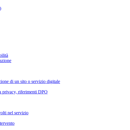
)
ilità
azione
ione di un sito o servizio digitale
va privacy, riferimenti DPO
olti nel servizio
ntervento