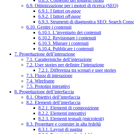
6.8.3. Consenso dei soggetti ritratti
6.9. Ottimizzazione per i motori di ricerca (SEO)
6.9.1. I fattori
on-page
6.9.2. I fattori
off-page
6.9.3. Strumenti di diagnostica SEO: Search Cons
6.10. Gestire i contenuti
6.10.1. L’inventario dei contenuti
6.10.2. Revisionare i contenuti
6.10.3. Migrare i contenuti
6.10.4. Pubblicare i contenuti
7. Progettazione dell’interazione
7.1. Caratteristiche dell’interazione
7.2. User stories per definire l’interazione
7.2.1. Differenza tra scenari e user stories
7.3. Flussi di interazione
7.4. Wireframe
7.5. Prototipi interattivi
8. Progettazione dell’interfaccia
8.1. Obiettivi dell’interfaccia
8.2. Elementi dell’interfaccia
8.2.1. Elementi di composizione
8.2.2. Elementi interattivi
8.2.3. Elementi testuali (microtesti)
8.3. Progettare e costruire in alta fedeltà
8.3.1. Layout di pagina