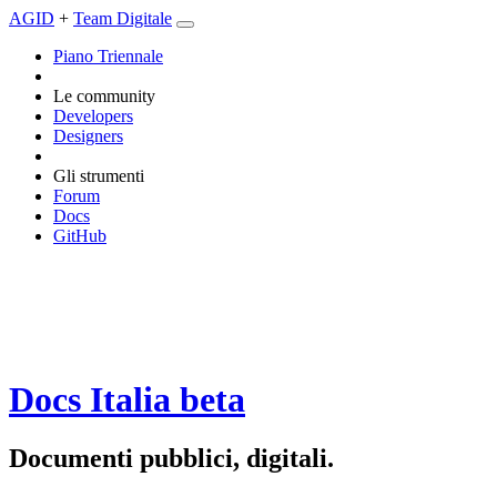
AGID
+
Team Digitale
Piano Triennale
Le community
Developers
Designers
Gli strumenti
Forum
Docs
GitHub
Docs Italia
beta
Documenti pubblici, digitali.