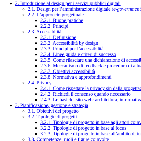
2. Introduzione al design per i servizi pubblici digitali
2.1. Design per l’amministrazione digitale (
e-government
2.2. L’approccio progettuale
2.2.1. Buone pratiche
2.2.2. Principi
2.3. Accessibilità
2.3.1. Definizione
2.3.2. Accessibilità by design
2.3.3. Principi per l’accessibilità
2.3.4. Linee guida e criteri di successo
2.3.5. Come rilasciare una dichiarazione di accessib
2.3.6. Meccanismo di feedback e procedura di attu
2.3.7. Obiettivi accessibilità
2.3.8. Normativa e approfondimenti
2.4. Privacy
2.4.1. Come rispettare la privacy sin dalla progettaz
2.4.2. Richiedi il consenso quando necessario
2.4.3. Le basi del sito web: architettura, informati
3. Pianificazione, gestione e strategia
3.1. Obiettivi del progetto
3.2. Tipologie di progetti
3.2.1. Tipologie di progetto in base agli attori coinv
3.2.2. Tipologie di progetto in base al focus
3.2.3. Tipologie di progetto in base all’ambito di i
3.3. Competenze, ruoli e figure coinvolte