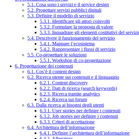
5.1. Cosa sono i servizi e il service design
5.2. Progettare servizi pubblici digitali
5.3. Definire il modello di servizio
5.3.1. Identificare gli attori coinvolti
5.3.2. Formulare la proposta di valore
5.3.3. Inquadrare gli elementi costitutivi del serviz
5.4. Descrivere il funzionamento del servizio
5.4.1. Mappare l’ecosistema
5.4.2. Rappresentare i flussi di servizio
5.5. Co-progettare le soluzioni
5.5.1. Workshop di co-progettazione
6. Progettazione dei contenuti
6.1. Cos’è il content design
6.2. Ricerca utente sui contenuti e il linguaggio
6.2.1. Content discovery
6.2.2. Dati di ricerca (search keywords)
6.2.3. Ricerca tramite analytics
6.2.4. Ricerca sui forum
6.3. Dalla ricerca ai bisogni degli utenti
6.3.1. User stories per definire i contenuti
6.3.2. Job stories per definire i contenuti
6.3.3. Criteri di accettazione
6.4. Architettura dell’informazione
6.4.1. Definire l’architettura dell’informazione
6.4.2. Alberatura