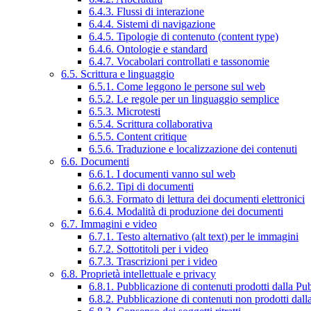
6.4.3. Flussi di interazione
6.4.4. Sistemi di navigazione
6.4.5. Tipologie di contenuto (content type)
6.4.6. Ontologie e standard
6.4.7. Vocabolari controllati e tassonomie
6.5. Scrittura e linguaggio
6.5.1. Come leggono le persone sul web
6.5.2. Le regole per un linguaggio semplice
6.5.3. Microtesti
6.5.4. Scrittura collaborativa
6.5.5. Content critique
6.5.6. Traduzione e localizzazione dei contenuti
6.6. Documenti
6.6.1. I documenti vanno sul web
6.6.2. Tipi di documenti
6.6.3. Formato di lettura dei documenti elettronici
6.6.4. Modalità di produzione dei documenti
6.7. Immagini e video
6.7.1. Testo alternativo (alt text) per le immagini
6.7.2. Sottotitoli per i video
6.7.3. Trascrizioni per i video
6.8. Proprietà intellettuale e privacy
6.8.1. Pubblicazione di contenuti prodotti dalla P
6.8.2. Pubblicazione di contenuti non prodotti dal