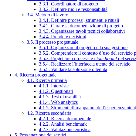
3.3.1. Coordinatore di progetto
3.3.2. Definire ruoli e responsabilità
3.4. Metodo di lavoro
3.4.1. Definire processi, strumenti e rituali
3.4.2. Curare la documentazione di progetto
3.4.3. Organizzare tavoli tecnici collaborativi
3.4.4. Prendere decisioni
3.5. Il processo progettuale
3.5.1. Organizzare il progetto e la sua gestione
3.5.2. Comprendere il contesto d’uso del servizio 
3.5.3. Progettare i processi e i
touchpoint
del servi
3.5.4. Realizzare l’interfaccia utente del servizio
3.5.5. Validare la soluzione ottenuta
4. Ricerca progettuale
4.1. Ricerca primaria
4.1.1. Interviste
4.1.2. Questionari
4.1.3. Test di usabilità
4.1.4. Web analytics
4.1.5. Strumenti di mappatura dell’esperienza uten
4.2. Ricerca secondaria
4.2.1. Ricerca documentale
4.2.2. Analisi benchmark
4.2.3. Valutazione euristica
5. Progettazione dei servizi