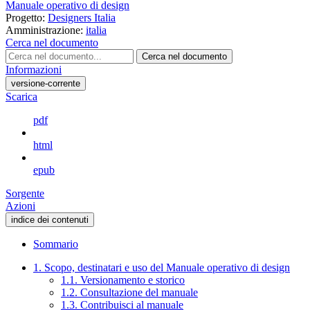
Manuale operativo di design
Progetto:
Designers Italia
Amministrazione:
italia
Cerca nel documento
Cerca nel documento
Informazioni
versione-corrente
Scarica
pdf
html
epub
Sorgente
Azioni
indice dei contenuti
Sommario
1. Scopo, destinatari e uso del Manuale operativo di design
1.1. Versionamento e storico
1.2. Consultazione del manuale
1.3. Contribuisci al manuale