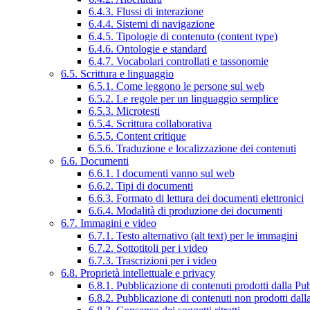
6.4.3. Flussi di interazione
6.4.4. Sistemi di navigazione
6.4.5. Tipologie di contenuto (content type)
6.4.6. Ontologie e standard
6.4.7. Vocabolari controllati e tassonomie
6.5. Scrittura e linguaggio
6.5.1. Come leggono le persone sul web
6.5.2. Le regole per un linguaggio semplice
6.5.3. Microtesti
6.5.4. Scrittura collaborativa
6.5.5. Content critique
6.5.6. Traduzione e localizzazione dei contenuti
6.6. Documenti
6.6.1. I documenti vanno sul web
6.6.2. Tipi di documenti
6.6.3. Formato di lettura dei documenti elettronici
6.6.4. Modalità di produzione dei documenti
6.7. Immagini e video
6.7.1. Testo alternativo (alt text) per le immagini
6.7.2. Sottotitoli per i video
6.7.3. Trascrizioni per i video
6.8. Proprietà intellettuale e privacy
6.8.1. Pubblicazione di contenuti prodotti dalla P
6.8.2. Pubblicazione di contenuti non prodotti dal