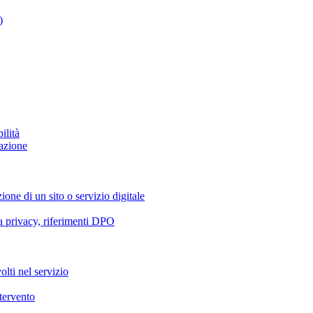
)
ilità
azione
ione di un sito o servizio digitale
va privacy, riferimenti DPO
olti nel servizio
ntervento