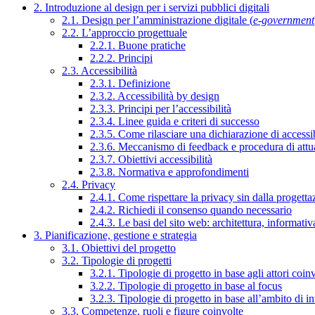
2. Introduzione al design per i servizi pubblici digitali
2.1. Design per l’amministrazione digitale (
e-government
2.2. L’approccio progettuale
2.2.1. Buone pratiche
2.2.2. Principi
2.3. Accessibilità
2.3.1. Definizione
2.3.2. Accessibilità by design
2.3.3. Principi per l’accessibilità
2.3.4. Linee guida e criteri di successo
2.3.5. Come rilasciare una dichiarazione di accessib
2.3.6. Meccanismo di feedback e procedura di attu
2.3.7. Obiettivi accessibilità
2.3.8. Normativa e approfondimenti
2.4. Privacy
2.4.1. Come rispettare la privacy sin dalla progettaz
2.4.2. Richiedi il consenso quando necessario
2.4.3. Le basi del sito web: architettura, informati
3. Pianificazione, gestione e strategia
3.1. Obiettivi del progetto
3.2. Tipologie di progetti
3.2.1. Tipologie di progetto in base agli attori coinv
3.2.2. Tipologie di progetto in base al focus
3.2.3. Tipologie di progetto in base all’ambito di i
3.3. Competenze, ruoli e figure coinvolte