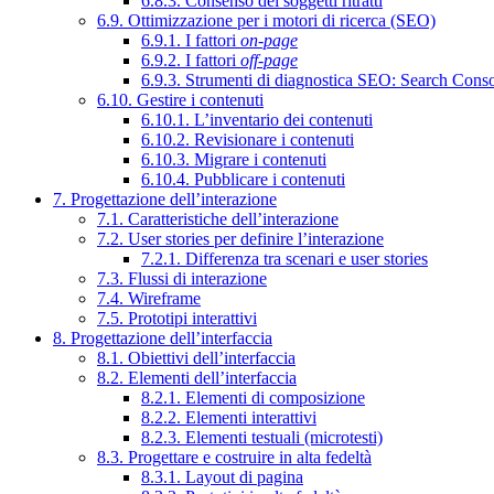
6.8.3. Consenso dei soggetti ritratti
6.9. Ottimizzazione per i motori di ricerca (SEO)
6.9.1. I fattori
on-page
6.9.2. I fattori
off-page
6.9.3. Strumenti di diagnostica SEO: Search Cons
6.10. Gestire i contenuti
6.10.1. L’inventario dei contenuti
6.10.2. Revisionare i contenuti
6.10.3. Migrare i contenuti
6.10.4. Pubblicare i contenuti
7. Progettazione dell’interazione
7.1. Caratteristiche dell’interazione
7.2. User stories per definire l’interazione
7.2.1. Differenza tra scenari e user stories
7.3. Flussi di interazione
7.4. Wireframe
7.5. Prototipi interattivi
8. Progettazione dell’interfaccia
8.1. Obiettivi dell’interfaccia
8.2. Elementi dell’interfaccia
8.2.1. Elementi di composizione
8.2.2. Elementi interattivi
8.2.3. Elementi testuali (microtesti)
8.3. Progettare e costruire in alta fedeltà
8.3.1. Layout di pagina