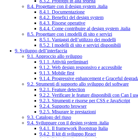
8.3.2. Prototipi in alta fedeltà
8.4. Progettare con il design system .italia
8.4.1. Documentazione
8.4.2. Benefici del design system
8.4.3. Risorse operative
8.4.4. Come contribuire al design system .italia
8.5. Progettare con i modelli di sito e servizi
8.5.1. Vantaggi dell’utilizzo dei modelli
8.5.2. I modelli di sito e servizi disponibili
9. Sviluppo dell’interfaccia
9.1. Approccio allo sviluppo
9.1.1. Attività preliminari
9.1.2. Web design responsivo e accessibile
9.1.3. Mobile first
9.1.4. Progressive enhancement e Graceful degrad
9.2. Strumenti di supporto allo sviluppo del software
9.2.1. Feature detection
9.2.2. Verificare le feature disponibili con Can I us
9.2.3. Strumenti e risorse per CSS e JavaScript
9.2.4. Supporto browser
9.2.5. Misurare le prestazioni
9.3. Catalogo del riuso
9.4. Sviluppare con il design system .italia
9.4.1. Il framework Bootstrap Italia
9.4.2. Il kit di sviluppo React