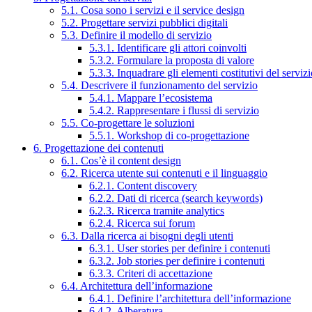
5.1. Cosa sono i servizi e il service design
5.2. Progettare servizi pubblici digitali
5.3. Definire il modello di servizio
5.3.1. Identificare gli attori coinvolti
5.3.2. Formulare la proposta di valore
5.3.3. Inquadrare gli elementi costitutivi del serviz
5.4. Descrivere il funzionamento del servizio
5.4.1. Mappare l’ecosistema
5.4.2. Rappresentare i flussi di servizio
5.5. Co-progettare le soluzioni
5.5.1. Workshop di co-progettazione
6. Progettazione dei contenuti
6.1. Cos’è il content design
6.2. Ricerca utente sui contenuti e il linguaggio
6.2.1. Content discovery
6.2.2. Dati di ricerca (search keywords)
6.2.3. Ricerca tramite analytics
6.2.4. Ricerca sui forum
6.3. Dalla ricerca ai bisogni degli utenti
6.3.1. User stories per definire i contenuti
6.3.2. Job stories per definire i contenuti
6.3.3. Criteri di accettazione
6.4. Architettura dell’informazione
6.4.1. Definire l’architettura dell’informazione
6.4.2. Alberatura