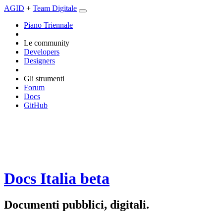
AGID
+
Team Digitale
Piano Triennale
Le community
Developers
Designers
Gli strumenti
Forum
Docs
GitHub
Docs Italia
beta
Documenti pubblici, digitali.