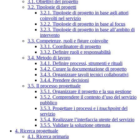
3.1. Obiettivi del progetto
3.2. Tipologie di progetti
3.2.1. Tipologie di progetto in base agli attori
coinvolti nel servizio
3.2.2. Tipologie di progetto in base al focus
3.2.3. Tipologie di progetto in base all’ambito di
intervento
3.3. Competenze, ruoli e figure coinvolte
3.3.1. Coordinatore di progetto
3.3.2. Definire ruoli e responsabilità
3.4. Metodo di lavoro
3.4.1. Definire processi, strumenti e rituali
3.4.2. Curare la documentazione di progetto
3.4.3. Organizzare tavoli tecnici collaborativi
3.4.4. Prendere decisioni
3.5. Il processo progettuale
3.5.1. Organizzare il progetto e la sua gestione
3.5.2. Comprendere il contesto d’uso del servizio
pubblico
3.5.3. Progettare i processi e i
touchpoint
del
servizio
3.5.4. Realizzare l’interfaccia utente del servizio
3.5.5. Validare la soluzione ottenuta
4. Ricerca progettuale
4.1. Ricerca primaria