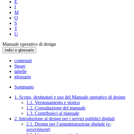
E
I
M
O
S
T
U
Manuale operativo di design
indici e glossario
contenuti
figure
tabelle
glossario
Sommario
1. Scopo, destinatari e uso del Manuale operativo di design
1.1. Versionamento e storico
1.2. Consultazione del manuale
1.3. Contribuisci al manuale
2. Introduzione al design per i servizi pubblici digitali
2.1. Design per l’amministrazione digitale (
e-
government
)