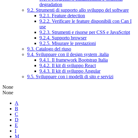
degradation
9.2. Strumenti di supporto allo sviluppo del software
9.2.1. Feature detection
9.2.2. Verificare le feature disponibili con Can I
use
9.2.3. Strumenti e risorse per CSS e JavaScript
9.2.4. Supporto browser
9.2.5. Misurare le prestazioni
9.3. Catalogo del riuso
9.4. Sviluppare con il design system .italia
9.4.1. Il framework Bootstrap Italia
9.4.2. Il kit di sviluppo React
9.4.3. Il kit di sviluppo Angular
9.5. Sviluppare con i modelli di sito e servizi
None
None
A
B
C
D
E
I
M