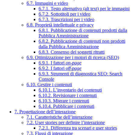
6.7. Immagini e video
6.7.1. Testo alternativo (alt text) per le immagini
6.7.2. Sottotitoli per i video
6.7.3. Trascrizioni per i video
6.8. Proprietà intellettuale e privacy
6.8.1. Pubblicazione di contenuti prodotti dalla
Pubblica Amministrazione
6.8.2. Pubblicazione di contenuti non prodotti
dalla Pubblica Amministrazione
6.8.3. Consenso dei soggetti ritratti
6.9. Ottimizzazione per i motori di ricerca (SEO)
6.9.1. I fattori
on-page
6.9.2. I fattori
off-page
6.9.3. Strumenti di diagnostica SEO: Search
Console
6.10. Gestire i contenuti
6.10.1. L’inventario dei contenuti
6.10.2. Revisionare i contenuti
6.10.3. Migrare i contenuti
6.10.4. Pubblicare i contenuti
7. Progettazione dell’interazione
7.1. Caratteristiche dell’interazione
7.2. User stories per definire l’interazione
7.2.1. Differenza tra scenari e user stories
7.3. Flussi di interazione