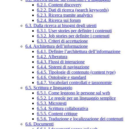
6.2.1. Content discovery
6.2.2. Dati di ricerca (search keywords)
6.2.3. Ricerca tramite analytics
6.2.4. Ricerca sui forum
6.3. Dalla ricerca ai bisogni degli utenti
6.3.1. User stories per definire i contenuti
6.3.2. Job stories per definire i contenuti
6.3.3. Criteri di accettazione
6.4. Architettura dell’informazione
6.4.1. Definire l’architettura dell’informazione
6.4.2. Alberatura
6.4.3. Flussi di interazione
6.4.4. Sistemi di navigazione
6.4.5. Tipologie di contenuto (content type)
6.4.6. Ontologie e standard
6.4.7. Vocabolari controllati e tassonomie
6.5. Scrittura e linguaggio
6.5.1. Come leggono le persone sul web
6.5.2. Le regole per un linguaggio semplice
6.5.3. Microtesti
6.5.4. Scrittura collaborativa
6.5.5. Content critique
6.5.6. Traduzione e localizzazione dei contenuti
6.6. Documenti