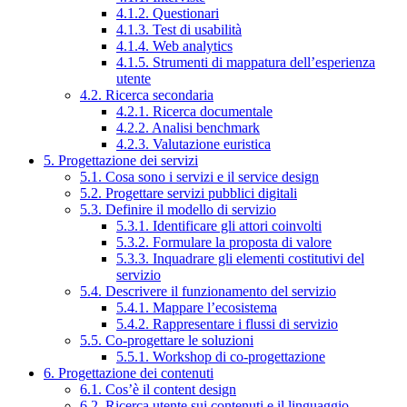
4.1.2. Questionari
4.1.3. Test di usabilità
4.1.4. Web analytics
4.1.5. Strumenti di mappatura dell’esperienza
utente
4.2. Ricerca secondaria
4.2.1. Ricerca documentale
4.2.2. Analisi benchmark
4.2.3. Valutazione euristica
5. Progettazione dei servizi
5.1. Cosa sono i servizi e il service design
5.2. Progettare servizi pubblici digitali
5.3. Definire il modello di servizio
5.3.1. Identificare gli attori coinvolti
5.3.2. Formulare la proposta di valore
5.3.3. Inquadrare gli elementi costitutivi del
servizio
5.4. Descrivere il funzionamento del servizio
5.4.1. Mappare l’ecosistema
5.4.2. Rappresentare i flussi di servizio
5.5. Co-progettare le soluzioni
5.5.1. Workshop di co-progettazione
6. Progettazione dei contenuti
6.1. Cos’è il content design
6.2. Ricerca utente sui contenuti e il linguaggio