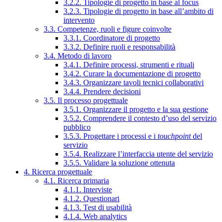
3.2.2. Tipologie di progetto in base al focus
3.2.3. Tipologie di progetto in base all’ambito di
intervento
3.3. Competenze, ruoli e figure coinvolte
3.3.1. Coordinatore di progetto
3.3.2. Definire ruoli e responsabilità
3.4. Metodo di lavoro
3.4.1. Definire processi, strumenti e rituali
3.4.2. Curare la documentazione di progetto
3.4.3. Organizzare tavoli tecnici collaborativi
3.4.4. Prendere decisioni
3.5. Il processo progettuale
3.5.1. Organizzare il progetto e la sua gestione
3.5.2. Comprendere il contesto d’uso del servizio
pubblico
3.5.3. Progettare i processi e i
touchpoint
del
servizio
3.5.4. Realizzare l’interfaccia utente del servizio
3.5.5. Validare la soluzione ottenuta
4. Ricerca progettuale
4.1. Ricerca primaria
4.1.1. Interviste
4.1.2. Questionari
4.1.3. Test di usabilità
4.1.4. Web analytics