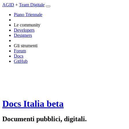
AGID
+
Team Digitale
Piano Triennale
Le community
Developers
Designers
Gli strumenti
Forum
Docs
GitHub
Docs Italia
beta
Documenti pubblici, digitali.