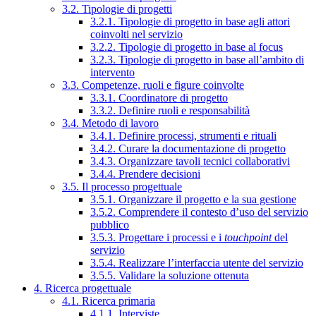
3.2. Tipologie di progetti
3.2.1. Tipologie di progetto in base agli attori
coinvolti nel servizio
3.2.2. Tipologie di progetto in base al focus
3.2.3. Tipologie di progetto in base all’ambito di
intervento
3.3. Competenze, ruoli e figure coinvolte
3.3.1. Coordinatore di progetto
3.3.2. Definire ruoli e responsabilità
3.4. Metodo di lavoro
3.4.1. Definire processi, strumenti e rituali
3.4.2. Curare la documentazione di progetto
3.4.3. Organizzare tavoli tecnici collaborativi
3.4.4. Prendere decisioni
3.5. Il processo progettuale
3.5.1. Organizzare il progetto e la sua gestione
3.5.2. Comprendere il contesto d’uso del servizio
pubblico
3.5.3. Progettare i processi e i
touchpoint
del
servizio
3.5.4. Realizzare l’interfaccia utente del servizio
3.5.5. Validare la soluzione ottenuta
4. Ricerca progettuale
4.1. Ricerca primaria
4.1.1. Interviste