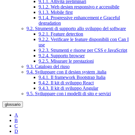
9.1.1. Attività preliminari
9.1.2. Web design responsivo e accessibile
9.1.3. Mobile first
9.1.4. Progressive enhancement e Graceful
degradation
9.2. Strumenti di supporto allo sviluppo del software
9.2.1. Feature detection
9.2.2. Verificare le feature disponibili con Can I
use
9.2.3. Strumenti e risorse per CSS e JavaScript
9.2.4. Supporto browser
9.2.5. Misurare le prestazioni
9.3. Catalogo del riuso
9.4. Sviluppare con il design system .italia
9.4.1. Il framework Bootstrap Italia
9.4.2. Il kit di sviluppo React
9.4.3. Il kit di sviluppo Angular
9.5. Sviluppare con i modelli di sito e servizi
glossario
A
B
C
D