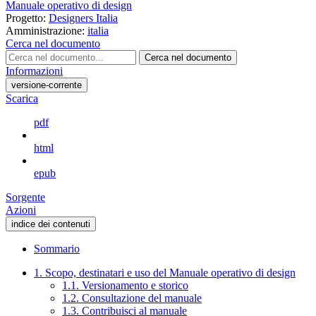
Manuale operativo di design
Progetto:
Designers Italia
Amministrazione:
italia
Cerca nel documento
Cerca nel documento
Informazioni
versione-corrente
Scarica
pdf
html
epub
Sorgente
Azioni
indice dei contenuti
Sommario
1. Scopo, destinatari e uso del Manuale operativo di design
1.1. Versionamento e storico
1.2. Consultazione del manuale
1.3. Contribuisci al manuale