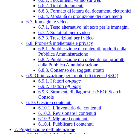
6.6.1. I documenti vanno sul web
6.6.2. Tipi di documenti
6.6.3. Formato di lettura dei documenti elettronici
6.6.4. Modalità di produzione dei documenti
6.7. Immagini e video
6.7.1. Testo alternativo (alt text) per le immagini
6.7.2. Sottotitoli per i video
6.7.3. Trascrizioni per i video
6.8. Proprietà intellettuale e privacy
6.8.1. Pubblicazione di contenuti prodotti dalla
Pubblica Amministrazione
6.8.2. Pubblicazione di contenuti non prodotti
dalla Pubblica Amministrazione
6.8.3. Consenso dei soggetti ritratti
6.9. Ottimizzazione per i motori di ricerca (SEO)
6.9.1. I fattori
on-page
6.9.2. I fattori
off-page
6.9.3. Strumenti di diagnostica SEO: Search
Console
6.10. Gestire i contenuti
6.10.1. L’inventario dei contenuti
6.10.2. Revisionare i contenuti
6.10.3. Migrare i contenuti
6.10.4. Pubblicare i contenuti
7. Progettazione dell’interazione