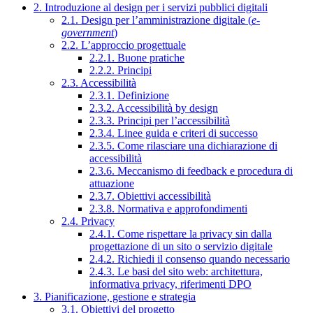
2. Introduzione al design per i servizi pubblici digitali
2.1. Design per l’amministrazione digitale (
e-
government
)
2.2. L’approccio progettuale
2.2.1. Buone pratiche
2.2.2. Principi
2.3. Accessibilità
2.3.1. Definizione
2.3.2. Accessibilità by design
2.3.3. Principi per l’accessibilità
2.3.4. Linee guida e criteri di successo
2.3.5. Come rilasciare una dichiarazione di
accessibilità
2.3.6. Meccanismo di feedback e procedura di
attuazione
2.3.7. Obiettivi accessibilità
2.3.8. Normativa e approfondimenti
2.4. Privacy
2.4.1. Come rispettare la privacy sin dalla
progettazione di un sito o servizio digitale
2.4.2. Richiedi il consenso quando necessario
2.4.3. Le basi del sito web: architettura,
informativa privacy, riferimenti DPO
3. Pianificazione, gestione e strategia
3.1. Obiettivi del progetto