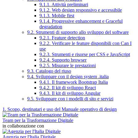
9.1.1. Attività preliminari
9.1.2. Web design responsivo e accessibile
9.1.3. Mobile first
9.1.4. Progressive enhancement e Graceful
degradation
9.2. Strumenti di supporto allo sviluppo del software
9.2.1. Feature detection
9.2.2. Verificare le feature disponibili con Can I
use
9.2.3. Strumenti e risorse per CSS e JavaScript
9.2.4. Supporto browser
9.2.5. Misurare le prestazioni
9.3. Catalogo del riuso
9.4. Sviluppare con il design system .italia
9.4.1. Il framework Bootstrap Italia
9.4.2. Il kit di sviluppo React
9.4.3. Il kit di sviluppo Angular
9.5. Sviluppare con i modelli di sito e servizi
1. Scopo, destinatari e uso del Manuale operativo di design
Team per la Trasformazione Digitale
in collaborazione con
Agenzia per l'Italia Digitale