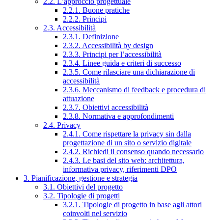
2.2. L’approccio progettuale
2.2.1. Buone pratiche
2.2.2. Principi
2.3. Accessibilità
2.3.1. Definizione
2.3.2. Accessibilità by design
2.3.3. Principi per l’accessibilità
2.3.4. Linee guida e criteri di successo
2.3.5. Come rilasciare una dichiarazione di
accessibilità
2.3.6. Meccanismo di feedback e procedura di
attuazione
2.3.7. Obiettivi accessibilità
2.3.8. Normativa e approfondimenti
2.4. Privacy
2.4.1. Come rispettare la privacy sin dalla
progettazione di un sito o servizio digitale
2.4.2. Richiedi il consenso quando necessario
2.4.3. Le basi del sito web: architettura,
informativa privacy, riferimenti DPO
3. Pianificazione, gestione e strategia
3.1. Obiettivi del progetto
3.2. Tipologie di progetti
3.2.1. Tipologie di progetto in base agli attori
coinvolti nel servizio