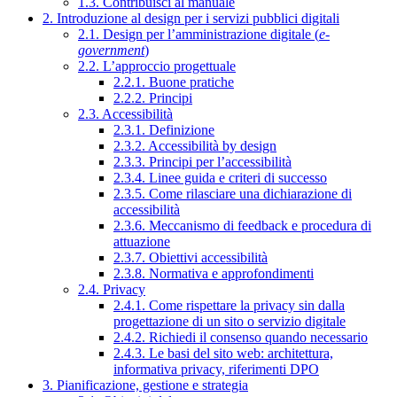
1.3. Contribuisci al manuale
2. Introduzione al design per i servizi pubblici digitali
2.1. Design per l’amministrazione digitale (
e-
government
)
2.2. L’approccio progettuale
2.2.1. Buone pratiche
2.2.2. Principi
2.3. Accessibilità
2.3.1. Definizione
2.3.2. Accessibilità by design
2.3.3. Principi per l’accessibilità
2.3.4. Linee guida e criteri di successo
2.3.5. Come rilasciare una dichiarazione di
accessibilità
2.3.6. Meccanismo di feedback e procedura di
attuazione
2.3.7. Obiettivi accessibilità
2.3.8. Normativa e approfondimenti
2.4. Privacy
2.4.1. Come rispettare la privacy sin dalla
progettazione di un sito o servizio digitale
2.4.2. Richiedi il consenso quando necessario
2.4.3. Le basi del sito web: architettura,
informativa privacy, riferimenti DPO
3. Pianificazione, gestione e strategia