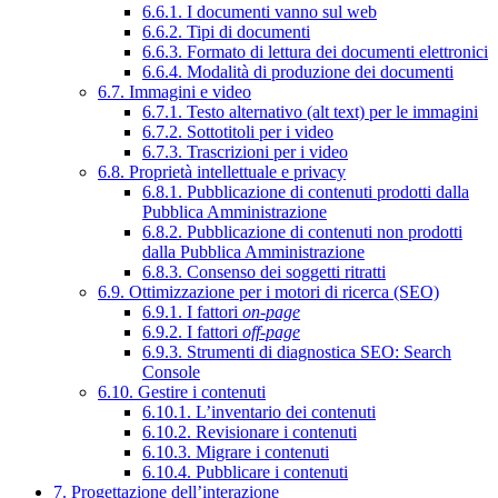
6.6.1. I documenti vanno sul web
6.6.2. Tipi di documenti
6.6.3. Formato di lettura dei documenti elettronici
6.6.4. Modalità di produzione dei documenti
6.7. Immagini e video
6.7.1. Testo alternativo (alt text) per le immagini
6.7.2. Sottotitoli per i video
6.7.3. Trascrizioni per i video
6.8. Proprietà intellettuale e privacy
6.8.1. Pubblicazione di contenuti prodotti dalla
Pubblica Amministrazione
6.8.2. Pubblicazione di contenuti non prodotti
dalla Pubblica Amministrazione
6.8.3. Consenso dei soggetti ritratti
6.9. Ottimizzazione per i motori di ricerca (SEO)
6.9.1. I fattori
on-page
6.9.2. I fattori
off-page
6.9.3. Strumenti di diagnostica SEO: Search
Console
6.10. Gestire i contenuti
6.10.1. L’inventario dei contenuti
6.10.2. Revisionare i contenuti
6.10.3. Migrare i contenuti
6.10.4. Pubblicare i contenuti
7. Progettazione dell’interazione