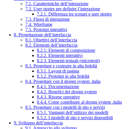
7.1. Caratteristiche dell’interazione
7.2. User stories per definire l’interazione
7.2.1. Differenza tra scenari e user stories
7.3. Flussi di interazione
7.4. Wireframe
7.5. Prototipi interattivi
8. Progettazione dell’interfaccia
8.1. Obiettivi dell’interfaccia
8.2. Elementi dell’interfaccia
8.2.1. Elementi di composizione
8.2.2. Elementi interattivi
8.2.3. Elementi testuali (microtesti)
8.3. Progettare e costruire in alta fedeltà
8.3.1. Layout di pagina
8.3.2. Prototipi in alta fedeltà
8.4. Progettare con il design system .italia
8.4.1. Documentazione
8.4.2. Benefici del design system
8.4.3. Risorse operative
8.4.4. Come contribuire al design system .italia
8.5. Progettare con i modelli di sito e servizi
8.5.1. Vantaggi dell’utilizzo dei modelli
8.5.2. I modelli di sito e servizi disponibili
9. Sviluppo dell’interfaccia
9.1. Approccio allo sviluppo