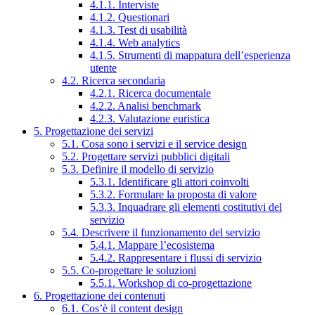
4.1.1. Interviste
4.1.2. Questionari
4.1.3. Test di usabilità
4.1.4. Web analytics
4.1.5. Strumenti di mappatura dell’esperienza
utente
4.2. Ricerca secondaria
4.2.1. Ricerca documentale
4.2.2. Analisi benchmark
4.2.3. Valutazione euristica
5. Progettazione dei servizi
5.1. Cosa sono i servizi e il service design
5.2. Progettare servizi pubblici digitali
5.3. Definire il modello di servizio
5.3.1. Identificare gli attori coinvolti
5.3.2. Formulare la proposta di valore
5.3.3. Inquadrare gli elementi costitutivi del
servizio
5.4. Descrivere il funzionamento del servizio
5.4.1. Mappare l’ecosistema
5.4.2. Rappresentare i flussi di servizio
5.5. Co-progettare le soluzioni
5.5.1. Workshop di co-progettazione
6. Progettazione dei contenuti
6.1. Cos’è il content design