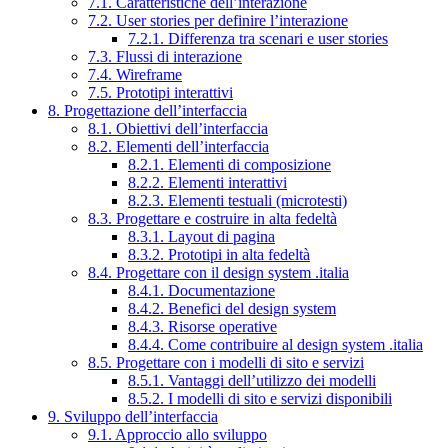
7.1. Caratteristiche dell’interazione
7.2. User stories per definire l’interazione
7.2.1. Differenza tra scenari e user stories
7.3. Flussi di interazione
7.4. Wireframe
7.5. Prototipi interattivi
8. Progettazione dell’interfaccia
8.1. Obiettivi dell’interfaccia
8.2. Elementi dell’interfaccia
8.2.1. Elementi di composizione
8.2.2. Elementi interattivi
8.2.3. Elementi testuali (microtesti)
8.3. Progettare e costruire in alta fedeltà
8.3.1. Layout di pagina
8.3.2. Prototipi in alta fedeltà
8.4. Progettare con il design system .italia
8.4.1. Documentazione
8.4.2. Benefici del design system
8.4.3. Risorse operative
8.4.4. Come contribuire al design system .italia
8.5. Progettare con i modelli di sito e servizi
8.5.1. Vantaggi dell’utilizzo dei modelli
8.5.2. I modelli di sito e servizi disponibili
9. Sviluppo dell’interfaccia
9.1. Approccio allo sviluppo