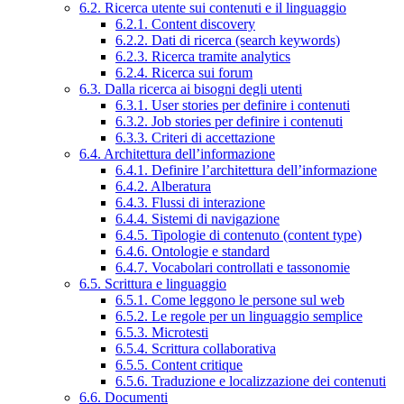
6.2. Ricerca utente sui contenuti e il linguaggio
6.2.1. Content discovery
6.2.2. Dati di ricerca (search keywords)
6.2.3. Ricerca tramite analytics
6.2.4. Ricerca sui forum
6.3. Dalla ricerca ai bisogni degli utenti
6.3.1. User stories per definire i contenuti
6.3.2. Job stories per definire i contenuti
6.3.3. Criteri di accettazione
6.4. Architettura dell’informazione
6.4.1. Definire l’architettura dell’informazione
6.4.2. Alberatura
6.4.3. Flussi di interazione
6.4.4. Sistemi di navigazione
6.4.5. Tipologie di contenuto (content type)
6.4.6. Ontologie e standard
6.4.7. Vocabolari controllati e tassonomie
6.5. Scrittura e linguaggio
6.5.1. Come leggono le persone sul web
6.5.2. Le regole per un linguaggio semplice
6.5.3. Microtesti
6.5.4. Scrittura collaborativa
6.5.5. Content critique
6.5.6. Traduzione e localizzazione dei contenuti
6.6. Documenti