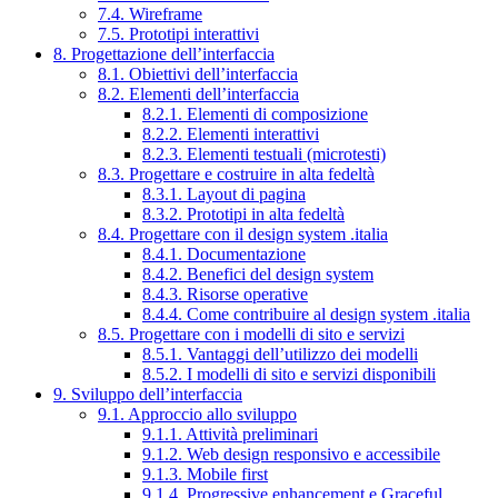
7.4. Wireframe
7.5. Prototipi interattivi
8. Progettazione dell’interfaccia
8.1. Obiettivi dell’interfaccia
8.2. Elementi dell’interfaccia
8.2.1. Elementi di composizione
8.2.2. Elementi interattivi
8.2.3. Elementi testuali (microtesti)
8.3. Progettare e costruire in alta fedeltà
8.3.1. Layout di pagina
8.3.2. Prototipi in alta fedeltà
8.4. Progettare con il design system .italia
8.4.1. Documentazione
8.4.2. Benefici del design system
8.4.3. Risorse operative
8.4.4. Come contribuire al design system .italia
8.5. Progettare con i modelli di sito e servizi
8.5.1. Vantaggi dell’utilizzo dei modelli
8.5.2. I modelli di sito e servizi disponibili
9. Sviluppo dell’interfaccia
9.1. Approccio allo sviluppo
9.1.1. Attività preliminari
9.1.2. Web design responsivo e accessibile
9.1.3. Mobile first
9.1.4. Progressive enhancement e Graceful