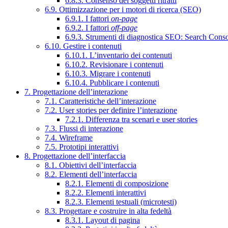
6.8.3. Consenso dei soggetti ritratti
6.9. Ottimizzazione per i motori di ricerca (SEO)
6.9.1. I fattori
on-page
6.9.2. I fattori
off-page
6.9.3. Strumenti di diagnostica SEO: Search Cons
6.10. Gestire i contenuti
6.10.1. L’inventario dei contenuti
6.10.2. Revisionare i contenuti
6.10.3. Migrare i contenuti
6.10.4. Pubblicare i contenuti
7. Progettazione dell’interazione
7.1. Caratteristiche dell’interazione
7.2. User stories per definire l’interazione
7.2.1. Differenza tra scenari e user stories
7.3. Flussi di interazione
7.4. Wireframe
7.5. Prototipi interattivi
8. Progettazione dell’interfaccia
8.1. Obiettivi dell’interfaccia
8.2. Elementi dell’interfaccia
8.2.1. Elementi di composizione
8.2.2. Elementi interattivi
8.2.3. Elementi testuali (microtesti)
8.3. Progettare e costruire in alta fedeltà
8.3.1. Layout di pagina