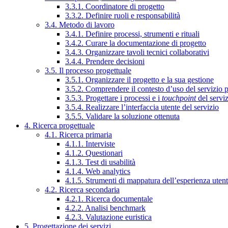
3.3.1. Coordinatore di progetto
3.3.2. Definire ruoli e responsabilità
3.4. Metodo di lavoro
3.4.1. Definire processi, strumenti e rituali
3.4.2. Curare la documentazione di progetto
3.4.3. Organizzare tavoli tecnici collaborativi
3.4.4. Prendere decisioni
3.5. Il processo progettuale
3.5.1. Organizzare il progetto e la sua gestione
3.5.2. Comprendere il contesto d’uso del servizio 
3.5.3. Progettare i processi e i
touchpoint
del servi
3.5.4. Realizzare l’interfaccia utente del servizio
3.5.5. Validare la soluzione ottenuta
4. Ricerca progettuale
4.1. Ricerca primaria
4.1.1. Interviste
4.1.2. Questionari
4.1.3. Test di usabilità
4.1.4. Web analytics
4.1.5. Strumenti di mappatura dell’esperienza uten
4.2. Ricerca secondaria
4.2.1. Ricerca documentale
4.2.2. Analisi benchmark
4.2.3. Valutazione euristica
5. Progettazione dei servizi