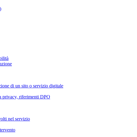
)
ilità
azione
ione di un sito o servizio digitale
va privacy, riferimenti DPO
olti nel servizio
ntervento