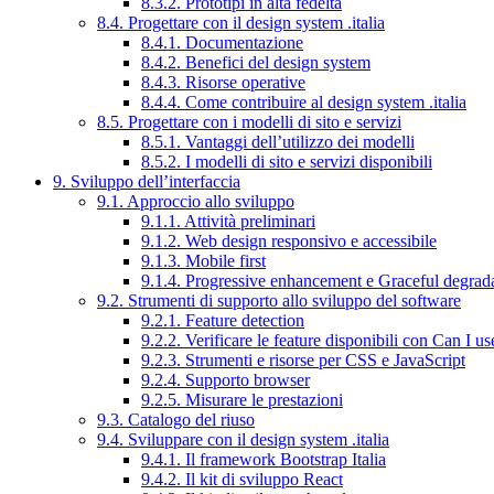
8.3.2. Prototipi in alta fedeltà
8.4. Progettare con il design system .italia
8.4.1. Documentazione
8.4.2. Benefici del design system
8.4.3. Risorse operative
8.4.4. Come contribuire al design system .italia
8.5. Progettare con i modelli di sito e servizi
8.5.1. Vantaggi dell’utilizzo dei modelli
8.5.2. I modelli di sito e servizi disponibili
9. Sviluppo dell’interfaccia
9.1. Approccio allo sviluppo
9.1.1. Attività preliminari
9.1.2. Web design responsivo e accessibile
9.1.3. Mobile first
9.1.4. Progressive enhancement e Graceful degrad
9.2. Strumenti di supporto allo sviluppo del software
9.2.1. Feature detection
9.2.2. Verificare le feature disponibili con Can I us
9.2.3. Strumenti e risorse per CSS e JavaScript
9.2.4. Supporto browser
9.2.5. Misurare le prestazioni
9.3. Catalogo del riuso
9.4. Sviluppare con il design system .italia
9.4.1. Il framework Bootstrap Italia
9.4.2. Il kit di sviluppo React