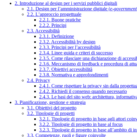
2. Introduzione al design per i servizi pubblici digitali
2.1. Design per l’amministrazione digitale (
e-government
2.2. L’approccio progettuale
2.2.1. Buone pratiche
2.2.2. Principi
2.3. Accessibilità
2.3.1. Definizione
2.3.2. Accessibilità by design
2.3.3. Principi per l’accessibilità
2.3.4. Linee guida e criteri di successo
2.3.5. Come rilasciare una dichiarazione di accessib
2.3.6. Meccanismo di feedback e procedura di attu
2.3.7. Obiettivi accessibilità
2.3.8. Normativa e approfondimenti
2.4. Privacy
2.4.1. Come rispettare la privacy sin dalla progettaz
2.4.2. Richiedi il consenso quando necessario
2.4.3. Le basi del sito web: architettura, informati
3. Pianificazione, gestione e strategia
3.1. Obiettivi del progetto
3.2. Tipologie di progetti
3.2.1. Tipologie di progetto in base agli attori coinv
3.2.2. Tipologie di progetto in base al focus
3.2.3. Tipologie di progetto in base all’ambito di i
3.3. Competenze, ruoli e figure coinvolte