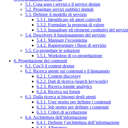
5.1. Cosa sono i servizi e il service design
5.2. Progettare servizi pubblici digitali
5.3. Definire il modello di servizio
5.3.1. Identificare gli attori coinvolti
5.3.2. Formulare la proposta di valore
5.3.3. Inquadrare gli elementi costitutivi del serviz
5.4. Descrivere il funzionamento del servizio
5.4.1. Mappare l’ecosistema
5.4.2. Rappresentare i flussi di servizio
5.5. Co-progettare le soluzioni
5.5.1. Workshop di co-progettazione
6. Progettazione dei contenuti
6.1. Cos’è il content design
6.2. Ricerca utente sui contenuti e il linguaggio
6.2.1. Content discovery
6.2.2. Dati di ricerca (search keywords)
6.2.3. Ricerca tramite analytics
6.2.4. Ricerca sui forum
6.3. Dalla ricerca ai bisogni degli utenti
6.3.1. User stories per definire i contenuti
6.3.2. Job stories per definire i contenuti
6.3.3. Criteri di accettazione
6.4. Architettura dell’informazione
6.4.1. Definire l’architettura dell’informazione
6.4.2. Alberatura