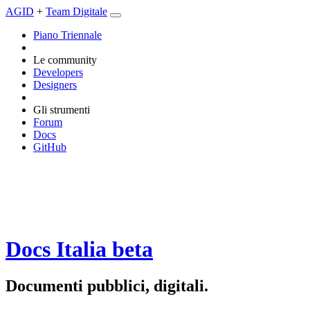
AGID
+
Team Digitale
Piano Triennale
Le community
Developers
Designers
Gli strumenti
Forum
Docs
GitHub
Docs Italia
beta
Documenti pubblici, digitali.