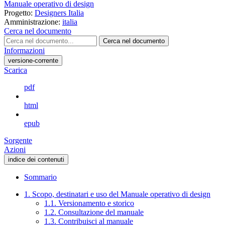
Manuale operativo di design
Progetto:
Designers Italia
Amministrazione:
italia
Cerca nel documento
Cerca nel documento
Informazioni
versione-corrente
Scarica
pdf
html
epub
Sorgente
Azioni
indice dei contenuti
Sommario
1. Scopo, destinatari e uso del Manuale operativo di design
1.1. Versionamento e storico
1.2. Consultazione del manuale
1.3. Contribuisci al manuale