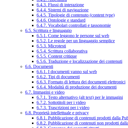
6.4.3. Flussi di interazione
6.4.4. Sistemi di navigazione
6.4.5. Tipologie di contenuto (content type)
6.4.6. Ontologie e standard
6.4.7. Vocabolari controllati e tassonomie
6.5. Scrittura e linguaggio
6.5.1. Come leggono le persone sul web
6.5.2. Le regole per un linguaggio semplice
6.5.3. Microtesti
6.5.4. Scrittura collaborativa
6.5.5. Content critique
6.5.6. Traduzione e localizzazione dei contenuti
6.6. Documenti
6.6.1. I documenti vanno sul web
6.6.2. Tipi di documenti
6.6.3. Formato di lettura dei documenti elettronici
6.6.4. Modalità di produzione dei documenti
6.7. Immagini e video
6.7.1. Testo alternativo (alt text) per le immagini
6.7.2. Sottotitoli per i video
6.7.3. Trascrizioni per i video
6.8. Proprietà intellettuale e privacy
6.8.1. Pubblicazione di contenuti prodotti dalla P
6.8.2. Pubblicazione di contenuti non prodotti dal