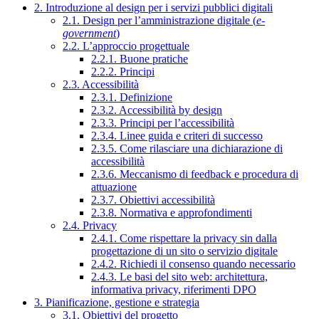
2. Introduzione al design per i servizi pubblici digitali
2.1. Design per l’amministrazione digitale (
e-
government
)
2.2. L’approccio progettuale
2.2.1. Buone pratiche
2.2.2. Principi
2.3. Accessibilità
2.3.1. Definizione
2.3.2. Accessibilità by design
2.3.3. Principi per l’accessibilità
2.3.4. Linee guida e criteri di successo
2.3.5. Come rilasciare una dichiarazione di
accessibilità
2.3.6. Meccanismo di feedback e procedura di
attuazione
2.3.7. Obiettivi accessibilità
2.3.8. Normativa e approfondimenti
2.4. Privacy
2.4.1. Come rispettare la privacy sin dalla
progettazione di un sito o servizio digitale
2.4.2. Richiedi il consenso quando necessario
2.4.3. Le basi del sito web: architettura,
informativa privacy, riferimenti DPO
3. Pianificazione, gestione e strategia
3.1. Obiettivi del progetto