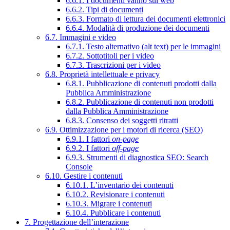
6.6.1. I documenti vanno sul web
6.6.2. Tipi di documenti
6.6.3. Formato di lettura dei documenti elettronici
6.6.4. Modalità di produzione dei documenti
6.7. Immagini e video
6.7.1. Testo alternativo (alt text) per le immagini
6.7.2. Sottotitoli per i video
6.7.3. Trascrizioni per i video
6.8. Proprietà intellettuale e privacy
6.8.1. Pubblicazione di contenuti prodotti dalla
Pubblica Amministrazione
6.8.2. Pubblicazione di contenuti non prodotti
dalla Pubblica Amministrazione
6.8.3. Consenso dei soggetti ritratti
6.9. Ottimizzazione per i motori di ricerca (SEO)
6.9.1. I fattori
on-page
6.9.2. I fattori
off-page
6.9.3. Strumenti di diagnostica SEO: Search
Console
6.10. Gestire i contenuti
6.10.1. L’inventario dei contenuti
6.10.2. Revisionare i contenuti
6.10.3. Migrare i contenuti
6.10.4. Pubblicare i contenuti
7. Progettazione dell’interazione