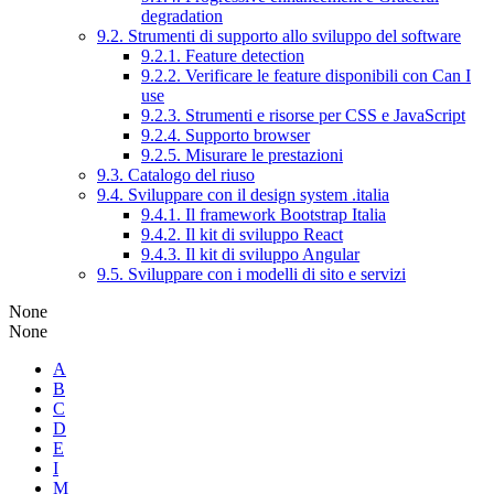
degradation
9.2. Strumenti di supporto allo sviluppo del software
9.2.1. Feature detection
9.2.2. Verificare le feature disponibili con Can I
use
9.2.3. Strumenti e risorse per CSS e JavaScript
9.2.4. Supporto browser
9.2.5. Misurare le prestazioni
9.3. Catalogo del riuso
9.4. Sviluppare con il design system .italia
9.4.1. Il framework Bootstrap Italia
9.4.2. Il kit di sviluppo React
9.4.3. Il kit di sviluppo Angular
9.5. Sviluppare con i modelli di sito e servizi
None
None
A
B
C
D
E
I
M