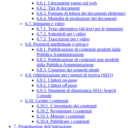
6.6.1. I documenti vanno sul web
6.6.2. Tipi di documenti
6.6.3. Formato di lettura dei documenti elettronici
6.6.4. Modalità di produzione dei documenti
6.7. Immagini e video
6.7.1. Testo alternativo (alt text) per le immagini
6.7.2. Sottotitoli per i video
6.7.3. Trascrizioni per i video
6.8. Proprietà intellettuale e privacy
6.8.1. Pubblicazione di contenuti prodotti dalla
Pubblica Amministrazione
6.8.2. Pubblicazione di contenuti non prodotti
dalla Pubblica Amministrazione
6.8.3. Consenso dei soggetti ritratti
6.9. Ottimizzazione per i motori di ricerca (SEO)
6.9.1. I fattori
on-page
6.9.2. I fattori
off-page
6.9.3. Strumenti di diagnostica SEO: Search
Console
6.10. Gestire i contenuti
6.10.1. L’inventario dei contenuti
6.10.2. Revisionare i contenuti
6.10.3. Migrare i contenuti
6.10.4. Pubblicare i contenuti
7. Progettazione dell’interazione