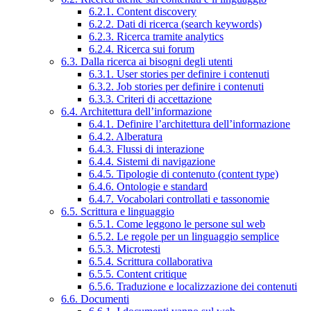
6.2.1. Content discovery
6.2.2. Dati di ricerca (search keywords)
6.2.3. Ricerca tramite analytics
6.2.4. Ricerca sui forum
6.3. Dalla ricerca ai bisogni degli utenti
6.3.1. User stories per definire i contenuti
6.3.2. Job stories per definire i contenuti
6.3.3. Criteri di accettazione
6.4. Architettura dell’informazione
6.4.1. Definire l’architettura dell’informazione
6.4.2. Alberatura
6.4.3. Flussi di interazione
6.4.4. Sistemi di navigazione
6.4.5. Tipologie di contenuto (content type)
6.4.6. Ontologie e standard
6.4.7. Vocabolari controllati e tassonomie
6.5. Scrittura e linguaggio
6.5.1. Come leggono le persone sul web
6.5.2. Le regole per un linguaggio semplice
6.5.3. Microtesti
6.5.4. Scrittura collaborativa
6.5.5. Content critique
6.5.6. Traduzione e localizzazione dei contenuti
6.6. Documenti