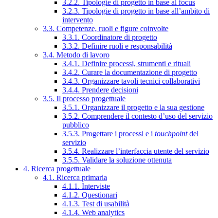
3.2.2. Tipologie di progetto in base al focus
3.2.3. Tipologie di progetto in base all’ambito di
intervento
3.3. Competenze, ruoli e figure coinvolte
3.3.1. Coordinatore di progetto
3.3.2. Definire ruoli e responsabilità
3.4. Metodo di lavoro
3.4.1. Definire processi, strumenti e rituali
3.4.2. Curare la documentazione di progetto
3.4.3. Organizzare tavoli tecnici collaborativi
3.4.4. Prendere decisioni
3.5. Il processo progettuale
3.5.1. Organizzare il progetto e la sua gestione
3.5.2. Comprendere il contesto d’uso del servizio
pubblico
3.5.3. Progettare i processi e i
touchpoint
del
servizio
3.5.4. Realizzare l’interfaccia utente del servizio
3.5.5. Validare la soluzione ottenuta
4. Ricerca progettuale
4.1. Ricerca primaria
4.1.1. Interviste
4.1.2. Questionari
4.1.3. Test di usabilità
4.1.4. Web analytics