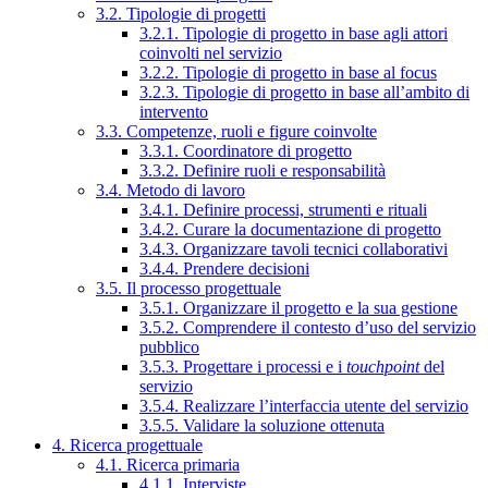
3.2. Tipologie di progetti
3.2.1. Tipologie di progetto in base agli attori
coinvolti nel servizio
3.2.2. Tipologie di progetto in base al focus
3.2.3. Tipologie di progetto in base all’ambito di
intervento
3.3. Competenze, ruoli e figure coinvolte
3.3.1. Coordinatore di progetto
3.3.2. Definire ruoli e responsabilità
3.4. Metodo di lavoro
3.4.1. Definire processi, strumenti e rituali
3.4.2. Curare la documentazione di progetto
3.4.3. Organizzare tavoli tecnici collaborativi
3.4.4. Prendere decisioni
3.5. Il processo progettuale
3.5.1. Organizzare il progetto e la sua gestione
3.5.2. Comprendere il contesto d’uso del servizio
pubblico
3.5.3. Progettare i processi e i
touchpoint
del
servizio
3.5.4. Realizzare l’interfaccia utente del servizio
3.5.5. Validare la soluzione ottenuta
4. Ricerca progettuale
4.1. Ricerca primaria
4.1.1. Interviste