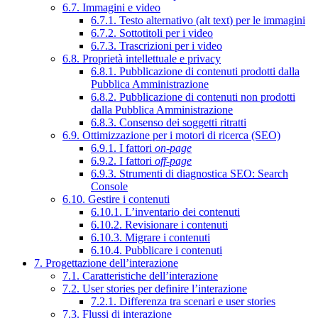
6.7. Immagini e video
6.7.1. Testo alternativo (alt text) per le immagini
6.7.2. Sottotitoli per i video
6.7.3. Trascrizioni per i video
6.8. Proprietà intellettuale e privacy
6.8.1. Pubblicazione di contenuti prodotti dalla
Pubblica Amministrazione
6.8.2. Pubblicazione di contenuti non prodotti
dalla Pubblica Amministrazione
6.8.3. Consenso dei soggetti ritratti
6.9. Ottimizzazione per i motori di ricerca (SEO)
6.9.1. I fattori
on-page
6.9.2. I fattori
off-page
6.9.3. Strumenti di diagnostica SEO: Search
Console
6.10. Gestire i contenuti
6.10.1. L’inventario dei contenuti
6.10.2. Revisionare i contenuti
6.10.3. Migrare i contenuti
6.10.4. Pubblicare i contenuti
7. Progettazione dell’interazione
7.1. Caratteristiche dell’interazione
7.2. User stories per definire l’interazione
7.2.1. Differenza tra scenari e user stories
7.3. Flussi di interazione