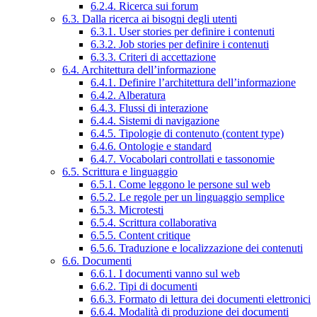
6.2.4. Ricerca sui forum
6.3. Dalla ricerca ai bisogni degli utenti
6.3.1. User stories per definire i contenuti
6.3.2. Job stories per definire i contenuti
6.3.3. Criteri di accettazione
6.4. Architettura dell’informazione
6.4.1. Definire l’architettura dell’informazione
6.4.2. Alberatura
6.4.3. Flussi di interazione
6.4.4. Sistemi di navigazione
6.4.5. Tipologie di contenuto (content type)
6.4.6. Ontologie e standard
6.4.7. Vocabolari controllati e tassonomie
6.5. Scrittura e linguaggio
6.5.1. Come leggono le persone sul web
6.5.2. Le regole per un linguaggio semplice
6.5.3. Microtesti
6.5.4. Scrittura collaborativa
6.5.5. Content critique
6.5.6. Traduzione e localizzazione dei contenuti
6.6. Documenti
6.6.1. I documenti vanno sul web
6.6.2. Tipi di documenti
6.6.3. Formato di lettura dei documenti elettronici
6.6.4. Modalità di produzione dei documenti