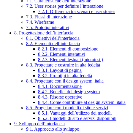
7.1. Caratteristiche dell’interazione
7.2. User stories per definire l’interazione
7.2.1. Differenza tra scenari e user stories
7.3. Flussi di interazione
7.4. Wireframe
7.5. Prototipi interattivi
8. Progettazione dell’interfaccia
8.1. Obiettivi dell’interfaccia
8.2. Elementi dell’interfaccia
8.2.1. Elementi di composizione
8.2.2. Elementi interattivi
8.2.3. Elementi testuali (microtesti)
8.3. Progettare e costruire in alta fedeltà
8.3.1. Layout di pagina
8.3.2. Prototipi in alta fedeltà
8.4. Progettare con il design system .italia
8.4.1. Documentazione
8.4.2. Benefici del design system
8.4.3. Risorse operative
8.4.4. Come contribuire al design system .italia
8.5. Progettare con i modelli di sito e servizi
8.5.1. Vantaggi dell’utilizzo dei modelli
8.5.2. I modelli di sito e servizi disponibili
9. Sviluppo dell’interfaccia
9.1. Approccio allo sviluppo