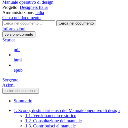
Manuale operativo di design
Progetto:
Designers Italia
Amministrazione:
italia
Cerca nel documento
Cerca nel documento
Informazioni
versione-corrente
Scarica
pdf
html
epub
Sorgente
Azioni
indice dei contenuti
Sommario
1. Scopo, destinatari e uso del Manuale operativo di design
1.1. Versionamento e storico
1.2. Consultazione del manuale
1.3. Contribuisci al manuale