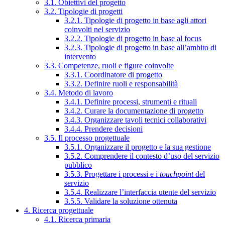
3.1. Obiettivi del progetto
3.2. Tipologie di progetti
3.2.1. Tipologie di progetto in base agli attori
coinvolti nel servizio
3.2.2. Tipologie di progetto in base al focus
3.2.3. Tipologie di progetto in base all’ambito di
intervento
3.3. Competenze, ruoli e figure coinvolte
3.3.1. Coordinatore di progetto
3.3.2. Definire ruoli e responsabilità
3.4. Metodo di lavoro
3.4.1. Definire processi, strumenti e rituali
3.4.2. Curare la documentazione di progetto
3.4.3. Organizzare tavoli tecnici collaborativi
3.4.4. Prendere decisioni
3.5. Il processo progettuale
3.5.1. Organizzare il progetto e la sua gestione
3.5.2. Comprendere il contesto d’uso del servizio
pubblico
3.5.3. Progettare i processi e i
touchpoint
del
servizio
3.5.4. Realizzare l’interfaccia utente del servizio
3.5.5. Validare la soluzione ottenuta
4. Ricerca progettuale
4.1. Ricerca primaria