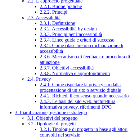
2.2. L’approccio progettuale
2.2.1. Buone pratiche
2.2.2. Principi
2.3. Accessibilità
2.3.1. Definizione
2.3.2. Accessibilità by design
2.3.3. Principi per l’accessibilità
2.3.4. Linee guida e criteri di successo
2.3.5. Come rilasciare una dichiarazione di
accessibilità
2.3.6. Meccanismo di feedback e procedura di
attuazione
2.3.7. Obiettivi accessibilità
2.3.8. Normativa e approfondimenti
2.4. Privacy
2.4.1. Come rispettare la privacy sin dalla
progettazione di un sito o servizio digitale
2.4.2. Richiedi il consenso quando necessario
2.4.3. Le basi del sito web: architettura,
informativa privacy, riferimenti DPO
3. Pianificazione, gestione e strategia
3.1. Obiettivi del progetto
3.2. Tipologie di progetti
3.2.1. Tipologie di progetto in base agli attori
coinvolti nel servizio