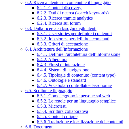
6.2. Ricerca utente sui contenuti e il linguaggio
6.2.1. Content discovery
6.2.2. Dati di ricerca (search keywords)
6.2.3. Ricerca tramite analytics
6.2.4. Ricerca sui forum
6.3. Dalla ricerca ai bisogni degli utenti
6.3.1. User stories per definire i contenuti
6.3.2. Job stories per definire i contenuti
6.3.3. Criteri di accettazione
6.4. Architettura dell’informazione
6.4.1. Definire l’architettura dell’informazione
6.4.2. Alberatura
6.4.3. Flussi di interazione
6.4.4. Sistemi di navigazione
6.4.5. Tipologie di contenuto (content type)
6.4.6. Ontologie e standard
6.4.7. Vocabolari controllati e tassonomie
6.5. Scrittura e linguaggio
6.5.1. Come leggono le persone sul web
6.5.2. Le regole per un linguaggio semplice
6.5.3. Microtesti
6.5.4. Scrittura collaborativa
6.5.5. Content critique
6.5.6. Traduzione e localizzazione dei contenuti
6.6. Documenti