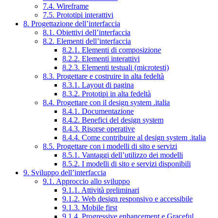
7.4. Wireframe
7.5. Prototipi interattivi
8. Progettazione dell’interfaccia
8.1. Obiettivi dell’interfaccia
8.2. Elementi dell’interfaccia
8.2.1. Elementi di composizione
8.2.2. Elementi interattivi
8.2.3. Elementi testuali (microtesti)
8.3. Progettare e costruire in alta fedeltà
8.3.1. Layout di pagina
8.3.2. Prototipi in alta fedeltà
8.4. Progettare con il design system .italia
8.4.1. Documentazione
8.4.2. Benefici del design system
8.4.3. Risorse operative
8.4.4. Come contribuire al design system .italia
8.5. Progettare con i modelli di sito e servizi
8.5.1. Vantaggi dell’utilizzo dei modelli
8.5.2. I modelli di sito e servizi disponibili
9. Sviluppo dell’interfaccia
9.1. Approccio allo sviluppo
9.1.1. Attività preliminari
9.1.2. Web design responsivo e accessibile
9.1.3. Mobile first
9.1.4. Progressive enhancement e Graceful