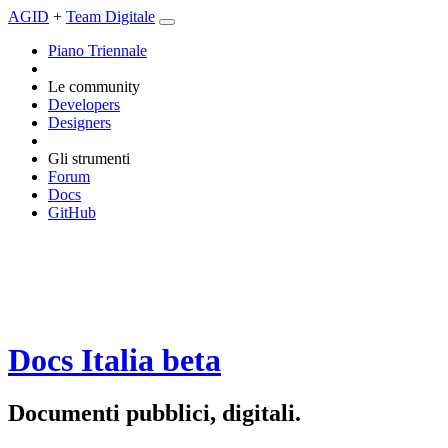
AGID
+
Team Digitale
Piano Triennale
Le community
Developers
Designers
Gli strumenti
Forum
Docs
GitHub
Docs Italia
beta
Documenti pubblici, digitali.