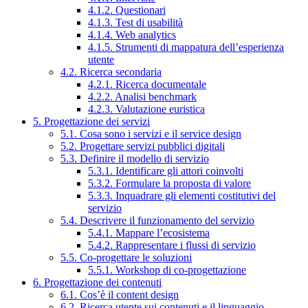
4.1.2. Questionari
4.1.3. Test di usabilità
4.1.4. Web analytics
4.1.5. Strumenti di mappatura dell’esperienza
utente
4.2. Ricerca secondaria
4.2.1. Ricerca documentale
4.2.2. Analisi benchmark
4.2.3. Valutazione euristica
5. Progettazione dei servizi
5.1. Cosa sono i servizi e il service design
5.2. Progettare servizi pubblici digitali
5.3. Definire il modello di servizio
5.3.1. Identificare gli attori coinvolti
5.3.2. Formulare la proposta di valore
5.3.3. Inquadrare gli elementi costitutivi del
servizio
5.4. Descrivere il funzionamento del servizio
5.4.1. Mappare l’ecosistema
5.4.2. Rappresentare i flussi di servizio
5.5. Co-progettare le soluzioni
5.5.1. Workshop di co-progettazione
6. Progettazione dei contenuti
6.1. Cos’è il content design
6.2. Ricerca utente sui contenuti e il linguaggio