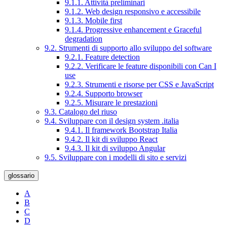
9.1.1. Attività preliminari
9.1.2. Web design responsivo e accessibile
9.1.3. Mobile first
9.1.4. Progressive enhancement e Graceful
degradation
9.2. Strumenti di supporto allo sviluppo del software
9.2.1. Feature detection
9.2.2. Verificare le feature disponibili con Can I
use
9.2.3. Strumenti e risorse per CSS e JavaScript
9.2.4. Supporto browser
9.2.5. Misurare le prestazioni
9.3. Catalogo del riuso
9.4. Sviluppare con il design system .italia
9.4.1. Il framework Bootstrap Italia
9.4.2. Il kit di sviluppo React
9.4.3. Il kit di sviluppo Angular
9.5. Sviluppare con i modelli di sito e servizi
glossario
A
B
C
D