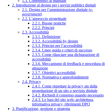
1.3. Contribuisci al manuale
2. Introduzione al design per i servizi pubblici digitali
2.1. Design per l’amministrazione digitale (
e-
government
)
2.2. L’approccio progettuale
2.2.1. Buone pratiche
2.2.2. Principi
2.3. Accessibilità
2.3.1. Definizione
2.3.2. Accessibilità by design
2.3.3. Principi per l’accessibilità
2.3.4. Linee guida e criteri di successo
2.3.5. Come rilasciare una dichiarazione di
accessibilità
2.3.6. Meccanismo di feedback e procedura di
attuazione
2.3.7. Obiettivi accessibilità
2.3.8. Normativa e approfondimenti
2.4. Privacy
2.4.1. Come rispettare la privacy sin dalla
progettazione di un sito o servizio digitale
2.4.2. Richiedi il consenso quando necessario
2.4.3. Le basi del sito web: architettura,
informativa privacy, riferimenti DPO
3. Pianificazione, gestione e strategia