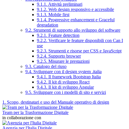
9.1.1. Attività preliminari
9.1.2. Web design responsivo e accessibile
9.1.3. Mobile first
9.1.4. Progressive enhancement e Graceful
degradation
9.2. Strumenti di supporto allo sviluppo del software
9.2.1. Feature detection
9.2.2. Verificare le feature disponibili con Can I
use
9.2.3. Strumenti e risorse per CSS e JavaScript
9.2.4. Supporto browser
9.2.5. Misurare le prestazioni
9.3. Catalogo del riuso
9.4. Sviluppare con il design system .italia
9.4.1. Il framework Bootstrap Italia
9.4.2. Il kit di sviluppo React
9.4.3. Il kit di sviluppo Angular
9.5. Sviluppare con i modelli di sito e servizi
1. Scopo, destinatari e uso del Manuale operativo di design
Team per la Trasformazione Digitale
in collaborazione con
Agenzia per l'Italia Digitale