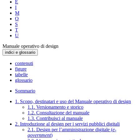
E
I
M
O
S
T
U
Manuale operativo di design
indici e glossario
contenuti
figure
tabelle
glossario
Sommario
1. Scopo, destinatari e uso del Manuale operativo di design
1.1. Versionamento e storico
1.2. Consultazione del manuale
1.3. Contribuisci al manuale
2. Introduzione al design per i servizi pubblici digitali
2.1. Design per l’amministrazione digitale (
e-
government
)