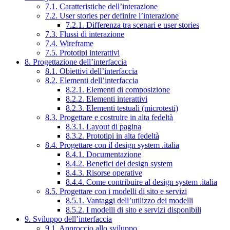
7.1. Caratteristiche dell’interazione
7.2. User stories per definire l’interazione
7.2.1. Differenza tra scenari e user stories
7.3. Flussi di interazione
7.4. Wireframe
7.5. Prototipi interattivi
8. Progettazione dell’interfaccia
8.1. Obiettivi dell’interfaccia
8.2. Elementi dell’interfaccia
8.2.1. Elementi di composizione
8.2.2. Elementi interattivi
8.2.3. Elementi testuali (microtesti)
8.3. Progettare e costruire in alta fedeltà
8.3.1. Layout di pagina
8.3.2. Prototipi in alta fedeltà
8.4. Progettare con il design system .italia
8.4.1. Documentazione
8.4.2. Benefici del design system
8.4.3. Risorse operative
8.4.4. Come contribuire al design system .italia
8.5. Progettare con i modelli di sito e servizi
8.5.1. Vantaggi dell’utilizzo dei modelli
8.5.2. I modelli di sito e servizi disponibili
9. Sviluppo dell’interfaccia
9.1. Approccio allo sviluppo