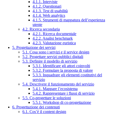
4.1.1. Interviste
4.1.2. Questionari
4.1.3. Test di usabilità
4.1.4. Web analytics
4.1.5. Strumenti di mappatura dell’esperienza
utente
4.2. Ricerca secondaria
4.2.1. Ricerca documentale
4.2.2. Analisi benchmark
4.2.3. Valutazione euristica
5. Progettazione dei servizi
5.1. Cosa sono i servizi e il service design
5.2. Progettare servizi pubblici digitali
5.3. Definire il modello di servizio
5.3.1. Identificare gli attori coinvolti
5.3.2. Formulare la proposta di valore
5.3.3. Inquadrare gli elementi costitutivi del
servizio
5.4. Descrivere il funzionamento del servizio
5.4.1. Mappare l’ecosistema
5.4.2. Rappresentare i flussi di servizio
5.5. Co-progettare le soluzioni
5.5.1. Workshop di co-progettazione
6. Progettazione dei contenuti
6.1. Cos’è il content design