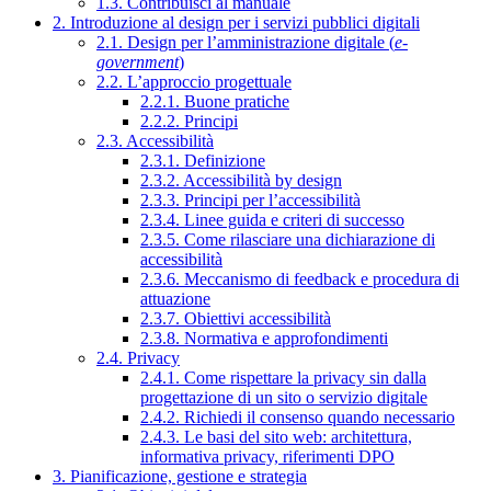
1.3. Contribuisci al manuale
2. Introduzione al design per i servizi pubblici digitali
2.1. Design per l’amministrazione digitale (
e-
government
)
2.2. L’approccio progettuale
2.2.1. Buone pratiche
2.2.2. Principi
2.3. Accessibilità
2.3.1. Definizione
2.3.2. Accessibilità by design
2.3.3. Principi per l’accessibilità
2.3.4. Linee guida e criteri di successo
2.3.5. Come rilasciare una dichiarazione di
accessibilità
2.3.6. Meccanismo di feedback e procedura di
attuazione
2.3.7. Obiettivi accessibilità
2.3.8. Normativa e approfondimenti
2.4. Privacy
2.4.1. Come rispettare la privacy sin dalla
progettazione di un sito o servizio digitale
2.4.2. Richiedi il consenso quando necessario
2.4.3. Le basi del sito web: architettura,
informativa privacy, riferimenti DPO
3. Pianificazione, gestione e strategia