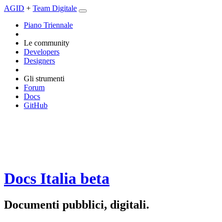
AGID
+
Team Digitale
Piano Triennale
Le community
Developers
Designers
Gli strumenti
Forum
Docs
GitHub
Docs Italia
beta
Documenti pubblici, digitali.