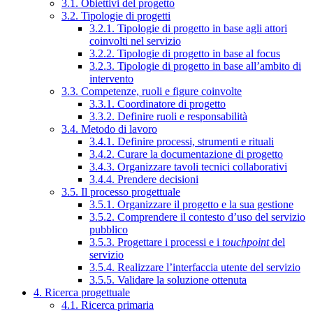
3.1. Obiettivi del progetto
3.2. Tipologie di progetti
3.2.1. Tipologie di progetto in base agli attori
coinvolti nel servizio
3.2.2. Tipologie di progetto in base al focus
3.2.3. Tipologie di progetto in base all’ambito di
intervento
3.3. Competenze, ruoli e figure coinvolte
3.3.1. Coordinatore di progetto
3.3.2. Definire ruoli e responsabilità
3.4. Metodo di lavoro
3.4.1. Definire processi, strumenti e rituali
3.4.2. Curare la documentazione di progetto
3.4.3. Organizzare tavoli tecnici collaborativi
3.4.4. Prendere decisioni
3.5. Il processo progettuale
3.5.1. Organizzare il progetto e la sua gestione
3.5.2. Comprendere il contesto d’uso del servizio
pubblico
3.5.3. Progettare i processi e i
touchpoint
del
servizio
3.5.4. Realizzare l’interfaccia utente del servizio
3.5.5. Validare la soluzione ottenuta
4. Ricerca progettuale
4.1. Ricerca primaria