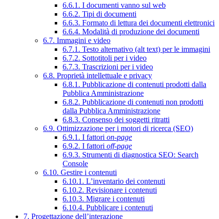
6.6.1. I documenti vanno sul web
6.6.2. Tipi di documenti
6.6.3. Formato di lettura dei documenti elettronici
6.6.4. Modalità di produzione dei documenti
6.7. Immagini e video
6.7.1. Testo alternativo (alt text) per le immagini
6.7.2. Sottotitoli per i video
6.7.3. Trascrizioni per i video
6.8. Proprietà intellettuale e privacy
6.8.1. Pubblicazione di contenuti prodotti dalla
Pubblica Amministrazione
6.8.2. Pubblicazione di contenuti non prodotti
dalla Pubblica Amministrazione
6.8.3. Consenso dei soggetti ritratti
6.9. Ottimizzazione per i motori di ricerca (SEO)
6.9.1. I fattori
on-page
6.9.2. I fattori
off-page
6.9.3. Strumenti di diagnostica SEO: Search
Console
6.10. Gestire i contenuti
6.10.1. L’inventario dei contenuti
6.10.2. Revisionare i contenuti
6.10.3. Migrare i contenuti
6.10.4. Pubblicare i contenuti
7. Progettazione dell’interazione