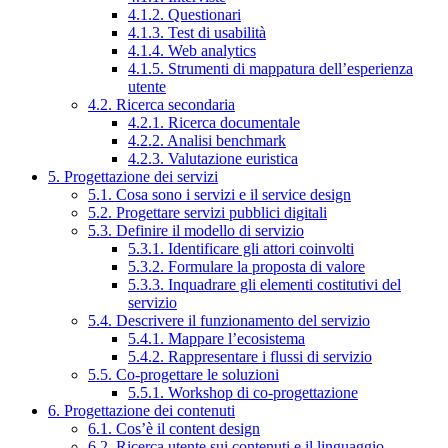
4.1.2. Questionari
4.1.3. Test di usabilità
4.1.4. Web analytics
4.1.5. Strumenti di mappatura dell’esperienza
utente
4.2. Ricerca secondaria
4.2.1. Ricerca documentale
4.2.2. Analisi benchmark
4.2.3. Valutazione euristica
5. Progettazione dei servizi
5.1. Cosa sono i servizi e il service design
5.2. Progettare servizi pubblici digitali
5.3. Definire il modello di servizio
5.3.1. Identificare gli attori coinvolti
5.3.2. Formulare la proposta di valore
5.3.3. Inquadrare gli elementi costitutivi del
servizio
5.4. Descrivere il funzionamento del servizio
5.4.1. Mappare l’ecosistema
5.4.2. Rappresentare i flussi di servizio
5.5. Co-progettare le soluzioni
5.5.1. Workshop di co-progettazione
6. Progettazione dei contenuti
6.1. Cos’è il content design
6.2. Ricerca utente sui contenuti e il linguaggio