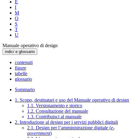
E
I
M
O
S
T
U
Manuale operativo di design
indici e glossario
contenuti
figure
tabelle
glossario
Sommario
1. Scopo, destinatari e uso del Manuale operativo di design
1.1. Versionamento e storico
1.2. Consultazione del manuale
1.3. Contribuisci al manuale
2. Introduzione al design per i servizi pubblici digitali
2.1. Design per l’amministrazione digitale (
e-
government
)