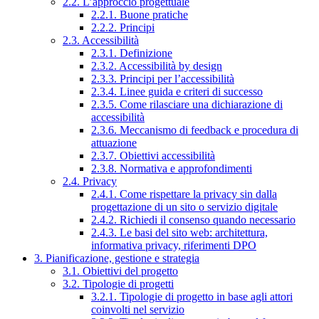
2.2. L’approccio progettuale
2.2.1. Buone pratiche
2.2.2. Principi
2.3. Accessibilità
2.3.1. Definizione
2.3.2. Accessibilità by design
2.3.3. Principi per l’accessibilità
2.3.4. Linee guida e criteri di successo
2.3.5. Come rilasciare una dichiarazione di
accessibilità
2.3.6. Meccanismo di feedback e procedura di
attuazione
2.3.7. Obiettivi accessibilità
2.3.8. Normativa e approfondimenti
2.4. Privacy
2.4.1. Come rispettare la privacy sin dalla
progettazione di un sito o servizio digitale
2.4.2. Richiedi il consenso quando necessario
2.4.3. Le basi del sito web: architettura,
informativa privacy, riferimenti DPO
3. Pianificazione, gestione e strategia
3.1. Obiettivi del progetto
3.2. Tipologie di progetti
3.2.1. Tipologie di progetto in base agli attori
coinvolti nel servizio