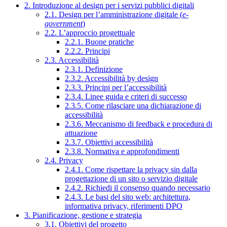
2. Introduzione al design per i servizi pubblici digitali
2.1. Design per l’amministrazione digitale (
e-
government
)
2.2. L’approccio progettuale
2.2.1. Buone pratiche
2.2.2. Principi
2.3. Accessibilità
2.3.1. Definizione
2.3.2. Accessibilità by design
2.3.3. Principi per l’accessibilità
2.3.4. Linee guida e criteri di successo
2.3.5. Come rilasciare una dichiarazione di
accessibilità
2.3.6. Meccanismo di feedback e procedura di
attuazione
2.3.7. Obiettivi accessibilità
2.3.8. Normativa e approfondimenti
2.4. Privacy
2.4.1. Come rispettare la privacy sin dalla
progettazione di un sito o servizio digitale
2.4.2. Richiedi il consenso quando necessario
2.4.3. Le basi del sito web: architettura,
informativa privacy, riferimenti DPO
3. Pianificazione, gestione e strategia
3.1. Obiettivi del progetto