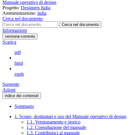
Manuale operativo di design
Progetto:
Designers Italia
Amministrazione:
italia
Cerca nel documento
Cerca nel documento
Informazioni
versione-corrente
Scarica
pdf
html
epub
Sorgente
Azioni
indice dei contenuti
Sommario
1. Scopo, destinatari e uso del Manuale operativo di design
1.1. Versionamento e storico
1.2. Consultazione del manuale
1.3. Contribuisci al manuale