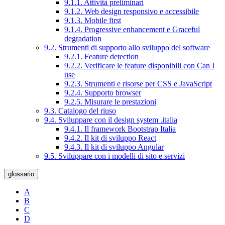
9.1.1. Attività preliminari
9.1.2. Web design responsivo e accessibile
9.1.3. Mobile first
9.1.4. Progressive enhancement e Graceful
degradation
9.2. Strumenti di supporto allo sviluppo del software
9.2.1. Feature detection
9.2.2. Verificare le feature disponibili con Can I
use
9.2.3. Strumenti e risorse per CSS e JavaScript
9.2.4. Supporto browser
9.2.5. Misurare le prestazioni
9.3. Catalogo del riuso
9.4. Sviluppare con il design system .italia
9.4.1. Il framework Bootstrap Italia
9.4.2. Il kit di sviluppo React
9.4.3. Il kit di sviluppo Angular
9.5. Sviluppare con i modelli di sito e servizi
glossario
A
B
C
D