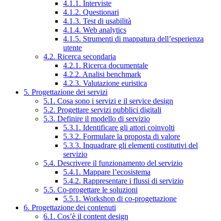
4.1.1. Interviste
4.1.2. Questionari
4.1.3. Test di usabilità
4.1.4. Web analytics
4.1.5. Strumenti di mappatura dell’esperienza
utente
4.2. Ricerca secondaria
4.2.1. Ricerca documentale
4.2.2. Analisi benchmark
4.2.3. Valutazione euristica
5. Progettazione dei servizi
5.1. Cosa sono i servizi e il service design
5.2. Progettare servizi pubblici digitali
5.3. Definire il modello di servizio
5.3.1. Identificare gli attori coinvolti
5.3.2. Formulare la proposta di valore
5.3.3. Inquadrare gli elementi costitutivi del
servizio
5.4. Descrivere il funzionamento del servizio
5.4.1. Mappare l’ecosistema
5.4.2. Rappresentare i flussi di servizio
5.5. Co-progettare le soluzioni
5.5.1. Workshop di co-progettazione
6. Progettazione dei contenuti
6.1. Cos’è il content design