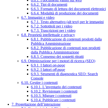
6.6.1. I documenti vanno sul web
6.6.2. Tipi di documenti
6.6.3. Formato di lettura dei documenti elettronici
6.6.4. Modalità di produzione dei documenti
6.7. Immagini e video
6.7.1. Testo alternativo (alt text) per le immagini
6.7.2. Sottotitoli per i video
6.7.3. Trascrizioni per i video
6.8. Proprietà intellettuale e privacy
6.8.1. Pubblicazione di contenuti prodotti dalla
Pubblica Amministrazione
6.8.2. Pubblicazione di contenuti non prodotti
dalla Pubblica Amministrazione
6.8.3. Consenso dei soggetti ritratti
6.9. Ottimizzazione per i motori di ricerca (SEO)
6.9.1. I fattori
on-page
6.9.2. I fattori
off-page
6.9.3. Strumenti di diagnostica SEO: Search
Console
6.10. Gestire i contenuti
6.10.1. L’inventario dei contenuti
6.10.2. Revisionare i contenuti
6.10.3. Migrare i contenuti
6.10.4. Pubblicare i contenuti
7. Progettazione dell’interazione