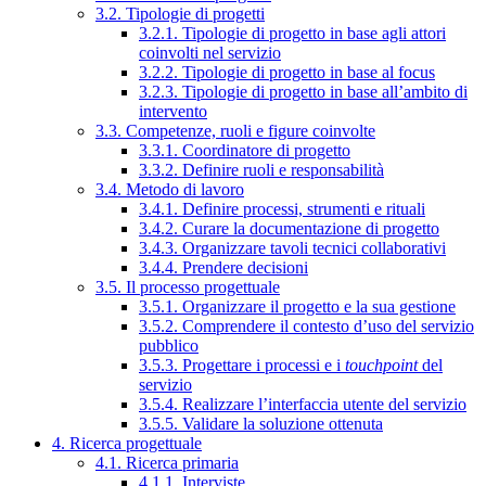
3.2. Tipologie di progetti
3.2.1. Tipologie di progetto in base agli attori
coinvolti nel servizio
3.2.2. Tipologie di progetto in base al focus
3.2.3. Tipologie di progetto in base all’ambito di
intervento
3.3. Competenze, ruoli e figure coinvolte
3.3.1. Coordinatore di progetto
3.3.2. Definire ruoli e responsabilità
3.4. Metodo di lavoro
3.4.1. Definire processi, strumenti e rituali
3.4.2. Curare la documentazione di progetto
3.4.3. Organizzare tavoli tecnici collaborativi
3.4.4. Prendere decisioni
3.5. Il processo progettuale
3.5.1. Organizzare il progetto e la sua gestione
3.5.2. Comprendere il contesto d’uso del servizio
pubblico
3.5.3. Progettare i processi e i
touchpoint
del
servizio
3.5.4. Realizzare l’interfaccia utente del servizio
3.5.5. Validare la soluzione ottenuta
4. Ricerca progettuale
4.1. Ricerca primaria
4.1.1. Interviste