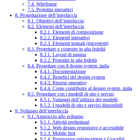
7.4. Wireframe
7.5. Prototipi interattivi
8. Progettazione dell’interfaccia
8.1. Obiettivi dell’interfaccia
8.2. Elementi dell’interfaccia
8.2.1. Elementi di composizione
8.2.2. Elementi interattivi
8.2.3. Elementi testuali (microtesti)
8.3. Progettare e costruire in alta fedeltà
8.3.1. Layout di pagina
8.3.2. Prototipi in alta fedeltà
8.4. Progettare con il design system .italia
8.4.1. Documentazione
8.4.2. Benefici del design system
8.4.3. Risorse operative
8.4.4. Come contribuire al design system .italia
8.5. Progettare con i modelli di sito e servizi
8.5.1. Vantaggi dell’utilizzo dei modelli
8.5.2. I modelli di sito e servizi disponibili
9. Sviluppo dell’interfaccia
9.1. Approccio allo sviluppo
9.1.1. Attività preliminari
9.1.2. Web design responsivo e accessibile
9.1.3. Mobile first
9.1.4. Progressive enhancement e Graceful