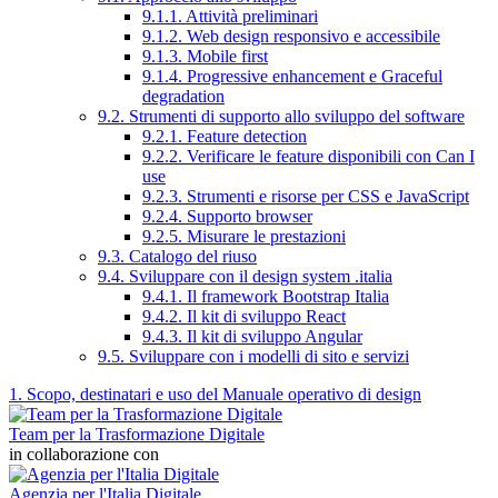
9.1.1. Attività preliminari
9.1.2. Web design responsivo e accessibile
9.1.3. Mobile first
9.1.4. Progressive enhancement e Graceful
degradation
9.2. Strumenti di supporto allo sviluppo del software
9.2.1. Feature detection
9.2.2. Verificare le feature disponibili con Can I
use
9.2.3. Strumenti e risorse per CSS e JavaScript
9.2.4. Supporto browser
9.2.5. Misurare le prestazioni
9.3. Catalogo del riuso
9.4. Sviluppare con il design system .italia
9.4.1. Il framework Bootstrap Italia
9.4.2. Il kit di sviluppo React
9.4.3. Il kit di sviluppo Angular
9.5. Sviluppare con i modelli di sito e servizi
1. Scopo, destinatari e uso del Manuale operativo di design
Team per la Trasformazione Digitale
in collaborazione con
Agenzia per l'Italia Digitale