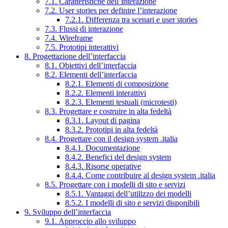
7.1. Caratteristiche dell’interazione
7.2. User stories per definire l’interazione
7.2.1. Differenza tra scenari e user stories
7.3. Flussi di interazione
7.4. Wireframe
7.5. Prototipi interattivi
8. Progettazione dell’interfaccia
8.1. Obiettivi dell’interfaccia
8.2. Elementi dell’interfaccia
8.2.1. Elementi di composizione
8.2.2. Elementi interattivi
8.2.3. Elementi testuali (microtesti)
8.3. Progettare e costruire in alta fedeltà
8.3.1. Layout di pagina
8.3.2. Prototipi in alta fedeltà
8.4. Progettare con il design system .italia
8.4.1. Documentazione
8.4.2. Benefici del design system
8.4.3. Risorse operative
8.4.4. Come contribuire al design system .italia
8.5. Progettare con i modelli di sito e servizi
8.5.1. Vantaggi dell’utilizzo dei modelli
8.5.2. I modelli di sito e servizi disponibili
9. Sviluppo dell’interfaccia
9.1. Approccio allo sviluppo