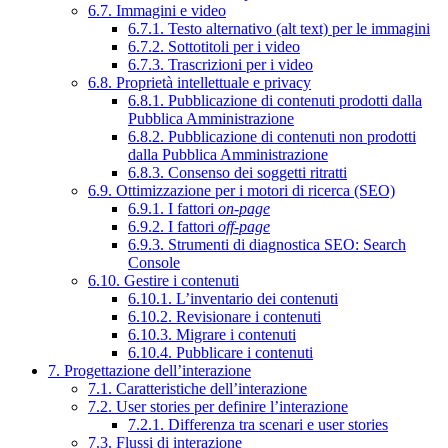
6.7. Immagini e video
6.7.1. Testo alternativo (alt text) per le immagini
6.7.2. Sottotitoli per i video
6.7.3. Trascrizioni per i video
6.8. Proprietà intellettuale e privacy
6.8.1. Pubblicazione di contenuti prodotti dalla
Pubblica Amministrazione
6.8.2. Pubblicazione di contenuti non prodotti
dalla Pubblica Amministrazione
6.8.3. Consenso dei soggetti ritratti
6.9. Ottimizzazione per i motori di ricerca (SEO)
6.9.1. I fattori
on-page
6.9.2. I fattori
off-page
6.9.3. Strumenti di diagnostica SEO: Search
Console
6.10. Gestire i contenuti
6.10.1. L’inventario dei contenuti
6.10.2. Revisionare i contenuti
6.10.3. Migrare i contenuti
6.10.4. Pubblicare i contenuti
7. Progettazione dell’interazione
7.1. Caratteristiche dell’interazione
7.2. User stories per definire l’interazione
7.2.1. Differenza tra scenari e user stories
7.3. Flussi di interazione