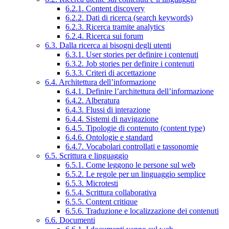
6.2.1. Content discovery
6.2.2. Dati di ricerca (search keywords)
6.2.3. Ricerca tramite analytics
6.2.4. Ricerca sui forum
6.3. Dalla ricerca ai bisogni degli utenti
6.3.1. User stories per definire i contenuti
6.3.2. Job stories per definire i contenuti
6.3.3. Criteri di accettazione
6.4. Architettura dell’informazione
6.4.1. Definire l’architettura dell’informazione
6.4.2. Alberatura
6.4.3. Flussi di interazione
6.4.4. Sistemi di navigazione
6.4.5. Tipologie di contenuto (content type)
6.4.6. Ontologie e standard
6.4.7. Vocabolari controllati e tassonomie
6.5. Scrittura e linguaggio
6.5.1. Come leggono le persone sul web
6.5.2. Le regole per un linguaggio semplice
6.5.3. Microtesti
6.5.4. Scrittura collaborativa
6.5.5. Content critique
6.5.6. Traduzione e localizzazione dei contenuti
6.6. Documenti