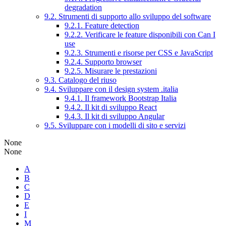
degradation
9.2. Strumenti di supporto allo sviluppo del software
9.2.1. Feature detection
9.2.2. Verificare le feature disponibili con Can I
use
9.2.3. Strumenti e risorse per CSS e JavaScript
9.2.4. Supporto browser
9.2.5. Misurare le prestazioni
9.3. Catalogo del riuso
9.4. Sviluppare con il design system .italia
9.4.1. Il framework Bootstrap Italia
9.4.2. Il kit di sviluppo React
9.4.3. Il kit di sviluppo Angular
9.5. Sviluppare con i modelli di sito e servizi
None
None
A
B
C
D
E
I
M