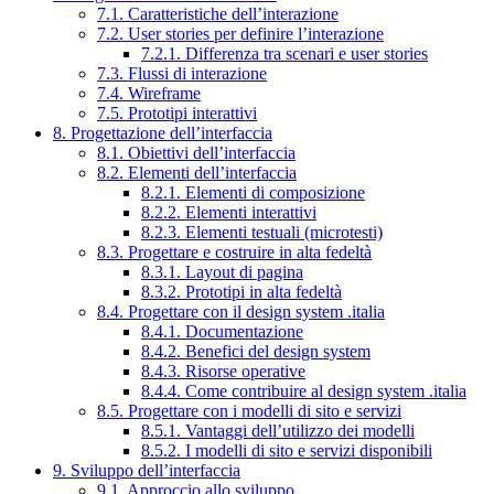
7.1. Caratteristiche dell’interazione
7.2. User stories per definire l’interazione
7.2.1. Differenza tra scenari e user stories
7.3. Flussi di interazione
7.4. Wireframe
7.5. Prototipi interattivi
8. Progettazione dell’interfaccia
8.1. Obiettivi dell’interfaccia
8.2. Elementi dell’interfaccia
8.2.1. Elementi di composizione
8.2.2. Elementi interattivi
8.2.3. Elementi testuali (microtesti)
8.3. Progettare e costruire in alta fedeltà
8.3.1. Layout di pagina
8.3.2. Prototipi in alta fedeltà
8.4. Progettare con il design system .italia
8.4.1. Documentazione
8.4.2. Benefici del design system
8.4.3. Risorse operative
8.4.4. Come contribuire al design system .italia
8.5. Progettare con i modelli di sito e servizi
8.5.1. Vantaggi dell’utilizzo dei modelli
8.5.2. I modelli di sito e servizi disponibili
9. Sviluppo dell’interfaccia
9.1. Approccio allo sviluppo