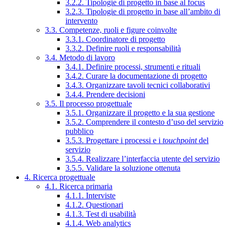
3.2.2. Tipologie di progetto in base al focus
3.2.3. Tipologie di progetto in base all’ambito di
intervento
3.3. Competenze, ruoli e figure coinvolte
3.3.1. Coordinatore di progetto
3.3.2. Definire ruoli e responsabilità
3.4. Metodo di lavoro
3.4.1. Definire processi, strumenti e rituali
3.4.2. Curare la documentazione di progetto
3.4.3. Organizzare tavoli tecnici collaborativi
3.4.4. Prendere decisioni
3.5. Il processo progettuale
3.5.1. Organizzare il progetto e la sua gestione
3.5.2. Comprendere il contesto d’uso del servizio
pubblico
3.5.3. Progettare i processi e i
touchpoint
del
servizio
3.5.4. Realizzare l’interfaccia utente del servizio
3.5.5. Validare la soluzione ottenuta
4. Ricerca progettuale
4.1. Ricerca primaria
4.1.1. Interviste
4.1.2. Questionari
4.1.3. Test di usabilità
4.1.4. Web analytics