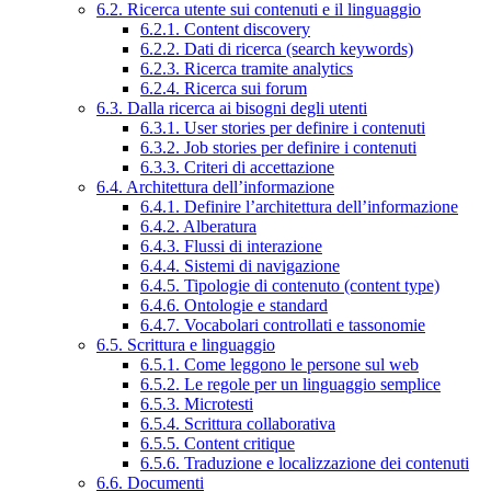
6.2. Ricerca utente sui contenuti e il linguaggio
6.2.1. Content discovery
6.2.2. Dati di ricerca (search keywords)
6.2.3. Ricerca tramite analytics
6.2.4. Ricerca sui forum
6.3. Dalla ricerca ai bisogni degli utenti
6.3.1. User stories per definire i contenuti
6.3.2. Job stories per definire i contenuti
6.3.3. Criteri di accettazione
6.4. Architettura dell’informazione
6.4.1. Definire l’architettura dell’informazione
6.4.2. Alberatura
6.4.3. Flussi di interazione
6.4.4. Sistemi di navigazione
6.4.5. Tipologie di contenuto (content type)
6.4.6. Ontologie e standard
6.4.7. Vocabolari controllati e tassonomie
6.5. Scrittura e linguaggio
6.5.1. Come leggono le persone sul web
6.5.2. Le regole per un linguaggio semplice
6.5.3. Microtesti
6.5.4. Scrittura collaborativa
6.5.5. Content critique
6.5.6. Traduzione e localizzazione dei contenuti
6.6. Documenti