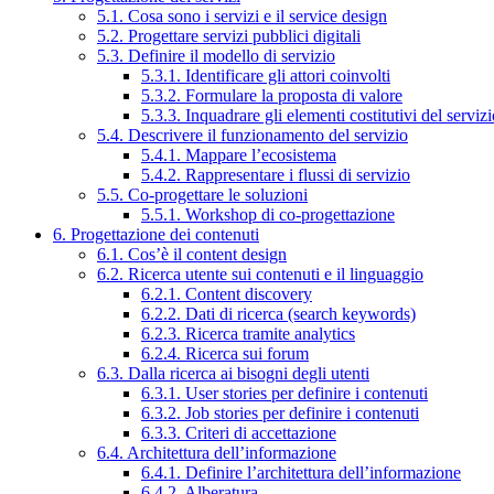
5.1. Cosa sono i servizi e il service design
5.2. Progettare servizi pubblici digitali
5.3. Definire il modello di servizio
5.3.1. Identificare gli attori coinvolti
5.3.2. Formulare la proposta di valore
5.3.3. Inquadrare gli elementi costitutivi del serviz
5.4. Descrivere il funzionamento del servizio
5.4.1. Mappare l’ecosistema
5.4.2. Rappresentare i flussi di servizio
5.5. Co-progettare le soluzioni
5.5.1. Workshop di co-progettazione
6. Progettazione dei contenuti
6.1. Cos’è il content design
6.2. Ricerca utente sui contenuti e il linguaggio
6.2.1. Content discovery
6.2.2. Dati di ricerca (search keywords)
6.2.3. Ricerca tramite analytics
6.2.4. Ricerca sui forum
6.3. Dalla ricerca ai bisogni degli utenti
6.3.1. User stories per definire i contenuti
6.3.2. Job stories per definire i contenuti
6.3.3. Criteri di accettazione
6.4. Architettura dell’informazione
6.4.1. Definire l’architettura dell’informazione
6.4.2. Alberatura