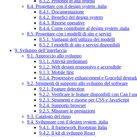
8.3.2. Prototipi in alta fedeltà
8.4. Progettare con il design system .italia
8.4.1. Documentazione
8.4.2. Benefici del design system
8.4.3. Risorse operative
8.4.4. Come contribuire al design system .italia
8.5. Progettare con i modelli di sito e servizi
8.5.1. Vantaggi dell’utilizzo dei modelli
8.5.2. I modelli di sito e servizi disponibili
9. Sviluppo dell’interfaccia
9.1. Approccio allo sviluppo
9.1.1. Attività preliminari
9.1.2. Web design responsivo e accessibile
9.1.3. Mobile first
9.1.4. Progressive enhancement e Graceful degrad
9.2. Strumenti di supporto allo sviluppo del software
9.2.1. Feature detection
9.2.2. Verificare le feature disponibili con Can I us
9.2.3. Strumenti e risorse per CSS e JavaScript
9.2.4. Supporto browser
9.2.5. Misurare le prestazioni
9.3. Catalogo del riuso
9.4. Sviluppare con il design system .italia
9.4.1. Il framework Bootstrap Italia
9.4.2. Il kit di sviluppo React