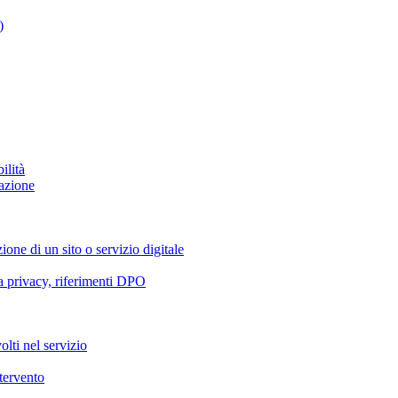
)
ilità
azione
ione di un sito o servizio digitale
va privacy, riferimenti DPO
olti nel servizio
ntervento