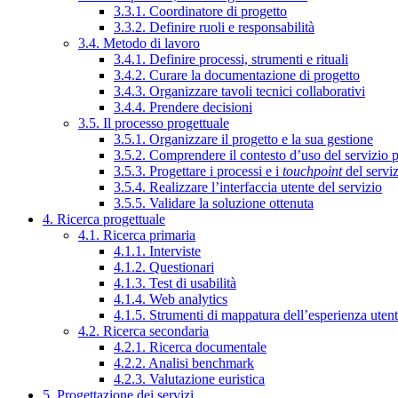
3.3.1. Coordinatore di progetto
3.3.2. Definire ruoli e responsabilità
3.4. Metodo di lavoro
3.4.1. Definire processi, strumenti e rituali
3.4.2. Curare la documentazione di progetto
3.4.3. Organizzare tavoli tecnici collaborativi
3.4.4. Prendere decisioni
3.5. Il processo progettuale
3.5.1. Organizzare il progetto e la sua gestione
3.5.2. Comprendere il contesto d’uso del servizio 
3.5.3. Progettare i processi e i
touchpoint
del servi
3.5.4. Realizzare l’interfaccia utente del servizio
3.5.5. Validare la soluzione ottenuta
4. Ricerca progettuale
4.1. Ricerca primaria
4.1.1. Interviste
4.1.2. Questionari
4.1.3. Test di usabilità
4.1.4. Web analytics
4.1.5. Strumenti di mappatura dell’esperienza uten
4.2. Ricerca secondaria
4.2.1. Ricerca documentale
4.2.2. Analisi benchmark
4.2.3. Valutazione euristica
5. Progettazione dei servizi