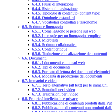
6.4.3. Flussi di interazione
6.4.4. Sistemi di navigazione
6.4.5. Tipologie di contenuto (content type)
6.4.6. Ontologie e standard
6.4.7. Vocabolari controllati e tassonomie
6.5. Scrittura e linguaggio
6.5.1. Come leggono le persone sul web
6.5.2. Le regole per un linguaggio semplice
6.5.3. Microtesti
6.5.4. Scrittura collaborativa
6.5.5. Content critique
6.5.6. Traduzione e localizzazione dei contenuti
6.6. Documenti
6.6.1. I documenti vanno sul web
6.6.2. Tipi di documenti
6.6.3. Formato di lettura dei documenti elettronici
6.6.4. Modalità di produzione dei documenti
6.7. Immagini e video
6.7.1. Testo alternativo (alt text) per le immagini
6.7.2. Sottotitoli per i video
6.7.3. Trascrizioni per i video
6.8. Proprietà intellettuale e privacy
6.8.1. Pubblicazione di contenuti prodotti dalla P
6.8.2. Pubblicazione di contenuti non prodotti dal