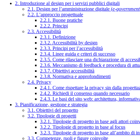
2. Introduzione al design per i servizi pubblici digitali
2.1. Design per l’amministrazione digitale (
e-government
2.2. L’approccio progettuale
2.2.1. Buone pratiche
2.2.2. Principi
2.3. Accessibilità
2.3.1. Definizione
2.3.2. Accessibilità by design
2.3.3. Principi per l’accessibilità
2.3.4. Linee guida e criteri di successo
2.3.5. Come rilasciare una dichiarazione di accessib
2.3.6. Meccanismo di feedback e procedura di attu
2.3.7. Obiettivi accessibilità
2.3.8. Normativa e approfondimenti
2.4. Privacy
2.4.1. Come rispettare la privacy sin dalla progettaz
2.4.2. Richiedi il consenso quando necessario
2.4.3. Le basi del sito web: architettura, informati
3. Pianificazione, gestione e strategia
3.1. Obiettivi del progetto
3.2. Tipologie di progetti
3.2.1. Tipologie di progetto in base agli attori coinv
3.2.2. Tipologie di progetto in base al focus
3.2.3. Tipologie di progetto in base all’ambito di i
3.3. Competenze, ruoli e figure coinvolte