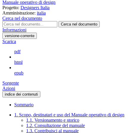
Manuale operativo di design
Progetto:
Designers Italia
Amministrazione:
italia
Cerca nel documento
Cerca nel documento
Informazioni
versione-corrente
Scarica
pdf
html
epub
Sorgente
Azioni
indice dei contenuti
Sommario
1. Scopo, destinatari e uso del Manuale operativo di design
1.1. Versionamento e storico
1.2. Consultazione del manuale
1.3. Contribuisci al manuale