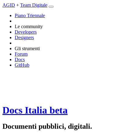
AGID
+
Team Digitale
Piano Triennale
Le community
Developers
Designers
Gli strumenti
Forum
Docs
GitHub
Docs Italia
beta
Documenti pubblici, digitali.