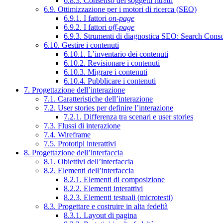
6.8.3. Consenso dei soggetti ritratti
6.9. Ottimizzazione per i motori di ricerca (SEO)
6.9.1. I fattori
on-page
6.9.2. I fattori
off-page
6.9.3. Strumenti di diagnostica SEO: Search Cons
6.10. Gestire i contenuti
6.10.1. L’inventario dei contenuti
6.10.2. Revisionare i contenuti
6.10.3. Migrare i contenuti
6.10.4. Pubblicare i contenuti
7. Progettazione dell’interazione
7.1. Caratteristiche dell’interazione
7.2. User stories per definire l’interazione
7.2.1. Differenza tra scenari e user stories
7.3. Flussi di interazione
7.4. Wireframe
7.5. Prototipi interattivi
8. Progettazione dell’interfaccia
8.1. Obiettivi dell’interfaccia
8.2. Elementi dell’interfaccia
8.2.1. Elementi di composizione
8.2.2. Elementi interattivi
8.2.3. Elementi testuali (microtesti)
8.3. Progettare e costruire in alta fedeltà
8.3.1. Layout di pagina