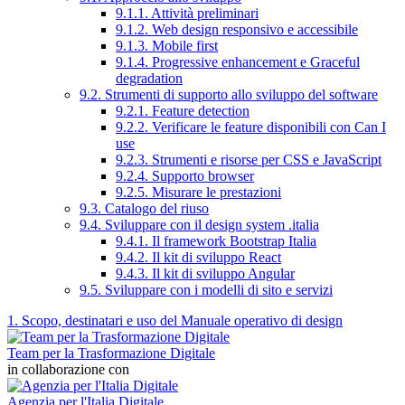
9.1.1. Attività preliminari
9.1.2. Web design responsivo e accessibile
9.1.3. Mobile first
9.1.4. Progressive enhancement e Graceful
degradation
9.2. Strumenti di supporto allo sviluppo del software
9.2.1. Feature detection
9.2.2. Verificare le feature disponibili con Can I
use
9.2.3. Strumenti e risorse per CSS e JavaScript
9.2.4. Supporto browser
9.2.5. Misurare le prestazioni
9.3. Catalogo del riuso
9.4. Sviluppare con il design system .italia
9.4.1. Il framework Bootstrap Italia
9.4.2. Il kit di sviluppo React
9.4.3. Il kit di sviluppo Angular
9.5. Sviluppare con i modelli di sito e servizi
1. Scopo, destinatari e uso del Manuale operativo di design
Team per la Trasformazione Digitale
in collaborazione con
Agenzia per l'Italia Digitale