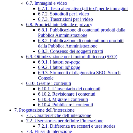
6.7. Immagini e video
6.7.1. Testo alternativo (alt text) per le immagini
6.7.2. Sottotitoli per i video
6.7.3. Trascrizioni per i video
6.8. Proprietà intellettuale e privacy
6.8.1. Pubblicazione di contenuti prodotti dalla
Pubblica Amministrazione
6.8.2. Pubblicazione di contenuti non prodotti
dalla Pubblica Amministrazione
6.8.3. Consenso dei soggetti ritratti
6.9. Ottimizzazione per i motori di ricerca (SEO)
6.9.1. I fattori
on-page
6.9.2. I fattori
off-page
6.9.3. Strumenti di diagnostica SEO: Search
Console
6.10. Gestire i contenuti
6.10.1. L’inventario dei contenuti
6.10.2. Revisionare i contenuti
6.10.3. Migrare i contenuti
6.10.4. Pubblicare i contenuti
7. Progettazione dell’interazione
7.1. Caratteristiche dell’interazione
7.2. User stories per definire l’interazione
7.2.1. Differenza tra scenari e user stories
7.3. Flussi di interazione