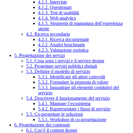
4.1.1. Interviste
4.1.2. Questionari
4.1.3. Test di usabilità
4.1.4. Web analytics
4.1.5. Strumenti di mappatura dell’esperienza
utente
4.2. Ricerca secondaria
4.2.1. Ricerca documentale
4.2.2. Analisi benchmark
4.2.3. Valutazione euristica
5. Progettazione dei servizi
5.1. Cosa sono i servizi e il service design
5.2. Progettare servizi pubblici digitali
5.3. Definire il modello di servizio
5.3.1. Identificare gli attori coinvolti
5.3.2. Formulare la proposta di valore
5.3.3. Inquadrare gli elementi costitutivi del
servizio
5.4. Descrivere il funzionamento del servizio
5.4.1. Mappare l’ecosistema
5.4.2. Rappresentare i flussi di servizio
5.5. Co-progettare le soluzioni
5.5.1. Workshop di co-progettazione
6. Progettazione dei contenuti
6.1. Cos’è il content design