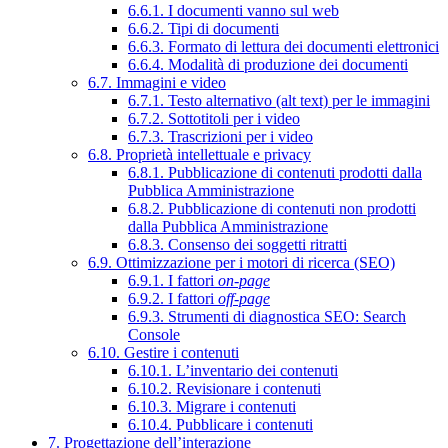
6.6.1. I documenti vanno sul web
6.6.2. Tipi di documenti
6.6.3. Formato di lettura dei documenti elettronici
6.6.4. Modalità di produzione dei documenti
6.7. Immagini e video
6.7.1. Testo alternativo (alt text) per le immagini
6.7.2. Sottotitoli per i video
6.7.3. Trascrizioni per i video
6.8. Proprietà intellettuale e privacy
6.8.1. Pubblicazione di contenuti prodotti dalla
Pubblica Amministrazione
6.8.2. Pubblicazione di contenuti non prodotti
dalla Pubblica Amministrazione
6.8.3. Consenso dei soggetti ritratti
6.9. Ottimizzazione per i motori di ricerca (SEO)
6.9.1. I fattori
on-page
6.9.2. I fattori
off-page
6.9.3. Strumenti di diagnostica SEO: Search
Console
6.10. Gestire i contenuti
6.10.1. L’inventario dei contenuti
6.10.2. Revisionare i contenuti
6.10.3. Migrare i contenuti
6.10.4. Pubblicare i contenuti
7. Progettazione dell’interazione