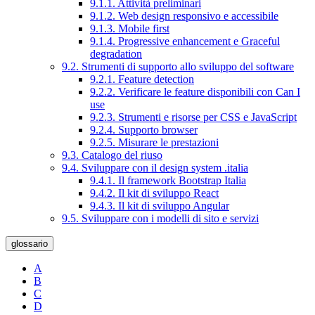
9.1.1. Attività preliminari
9.1.2. Web design responsivo e accessibile
9.1.3. Mobile first
9.1.4. Progressive enhancement e Graceful
degradation
9.2. Strumenti di supporto allo sviluppo del software
9.2.1. Feature detection
9.2.2. Verificare le feature disponibili con Can I
use
9.2.3. Strumenti e risorse per CSS e JavaScript
9.2.4. Supporto browser
9.2.5. Misurare le prestazioni
9.3. Catalogo del riuso
9.4. Sviluppare con il design system .italia
9.4.1. Il framework Bootstrap Italia
9.4.2. Il kit di sviluppo React
9.4.3. Il kit di sviluppo Angular
9.5. Sviluppare con i modelli di sito e servizi
glossario
A
B
C
D