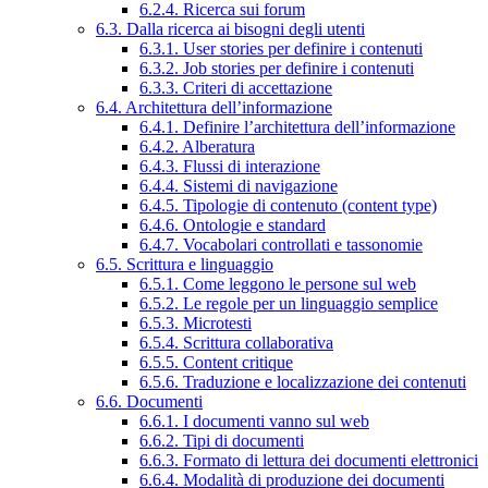
6.2.4. Ricerca sui forum
6.3. Dalla ricerca ai bisogni degli utenti
6.3.1. User stories per definire i contenuti
6.3.2. Job stories per definire i contenuti
6.3.3. Criteri di accettazione
6.4. Architettura dell’informazione
6.4.1. Definire l’architettura dell’informazione
6.4.2. Alberatura
6.4.3. Flussi di interazione
6.4.4. Sistemi di navigazione
6.4.5. Tipologie di contenuto (content type)
6.4.6. Ontologie e standard
6.4.7. Vocabolari controllati e tassonomie
6.5. Scrittura e linguaggio
6.5.1. Come leggono le persone sul web
6.5.2. Le regole per un linguaggio semplice
6.5.3. Microtesti
6.5.4. Scrittura collaborativa
6.5.5. Content critique
6.5.6. Traduzione e localizzazione dei contenuti
6.6. Documenti
6.6.1. I documenti vanno sul web
6.6.2. Tipi di documenti
6.6.3. Formato di lettura dei documenti elettronici
6.6.4. Modalità di produzione dei documenti