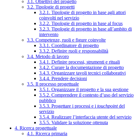
3.1. Obiettivi del progetto
3.2. Tipologie di progetti
3.2.1. Tipologie di progetto in base agli attori
coinvolti nel servizio
3.2.2. Tipologie di progetto in base al focus
3.2.3. Tipologie di progetto in base all’ambito di
intervento
3.3. Competenze, ruoli e figure coinvolte
3.3.1. Coordinatore di progetto
3.3.2. Definire ruoli e responsabilità
3.4. Metodo di lavoro
3.4.1. Definire processi, strumenti e rituali
3.4.2. Curare la documentazione di progetto
3.4.3. Organizzare tavoli tecnici collaborativi
3.4.4. Prendere decisioni
3.5. Il processo progettuale
3.5.1. Organizzare il progetto e la sua gestione
3.5.2. Comprendere il contesto d’uso del servizio
pubblico
3.5.3. Progettare i processi e i
touchpoint
del
servizio
3.5.4. Realizzare l’interfaccia utente del servizio
3.5.5. Validare la soluzione ottenuta
4. Ricerca progettuale
4.1. Ricerca primaria