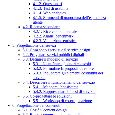
4.1.2. Questionari
4.1.3. Test di usabilità
4.1.4. Web analytics
4.1.5. Strumenti di mappatura dell’esperienza
utente
4.2. Ricerca secondaria
4.2.1. Ricerca documentale
4.2.2. Analisi benchmark
4.2.3. Valutazione euristica
5. Progettazione dei servizi
5.1. Cosa sono i servizi e il service design
5.2. Progettare servizi pubblici digitali
5.3. Definire il modello di servizio
5.3.1. Identificare gli attori coinvolti
5.3.2. Formulare la proposta di valore
5.3.3. Inquadrare gli elementi costitutivi del
servizio
5.4. Descrivere il funzionamento del servizio
5.4.1. Mappare l’ecosistema
5.4.2. Rappresentare i flussi di servizio
5.5. Co-progettare le soluzioni
5.5.1. Workshop di co-progettazione
6. Progettazione dei contenuti
6.1. Cos’è il content design
6.2. Ricerca utente sui contenuti e il linguaggio