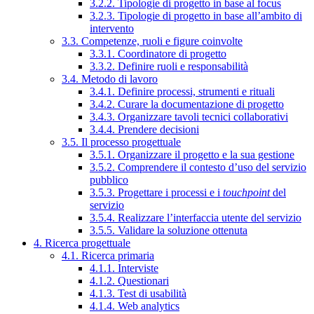
3.2.2. Tipologie di progetto in base al focus
3.2.3. Tipologie di progetto in base all’ambito di
intervento
3.3. Competenze, ruoli e figure coinvolte
3.3.1. Coordinatore di progetto
3.3.2. Definire ruoli e responsabilità
3.4. Metodo di lavoro
3.4.1. Definire processi, strumenti e rituali
3.4.2. Curare la documentazione di progetto
3.4.3. Organizzare tavoli tecnici collaborativi
3.4.4. Prendere decisioni
3.5. Il processo progettuale
3.5.1. Organizzare il progetto e la sua gestione
3.5.2. Comprendere il contesto d’uso del servizio
pubblico
3.5.3. Progettare i processi e i
touchpoint
del
servizio
3.5.4. Realizzare l’interfaccia utente del servizio
3.5.5. Validare la soluzione ottenuta
4. Ricerca progettuale
4.1. Ricerca primaria
4.1.1. Interviste
4.1.2. Questionari
4.1.3. Test di usabilità
4.1.4. Web analytics