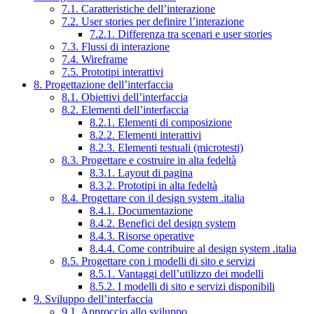
7.1. Caratteristiche dell’interazione
7.2. User stories per definire l’interazione
7.2.1. Differenza tra scenari e user stories
7.3. Flussi di interazione
7.4. Wireframe
7.5. Prototipi interattivi
8. Progettazione dell’interfaccia
8.1. Obiettivi dell’interfaccia
8.2. Elementi dell’interfaccia
8.2.1. Elementi di composizione
8.2.2. Elementi interattivi
8.2.3. Elementi testuali (microtesti)
8.3. Progettare e costruire in alta fedeltà
8.3.1. Layout di pagina
8.3.2. Prototipi in alta fedeltà
8.4. Progettare con il design system .italia
8.4.1. Documentazione
8.4.2. Benefici del design system
8.4.3. Risorse operative
8.4.4. Come contribuire al design system .italia
8.5. Progettare con i modelli di sito e servizi
8.5.1. Vantaggi dell’utilizzo dei modelli
8.5.2. I modelli di sito e servizi disponibili
9. Sviluppo dell’interfaccia
9.1. Approccio allo sviluppo