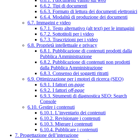
6.6.1. I documenti vanno sul web
6.6.2. Tipi di documenti
6.6.3. Formato di lettura dei documenti elettronici
6.6.4. Modalità di produzione dei documenti
6.7. Immagini e video
6.7.1. Testo alternativo (alt text) per le immagini
6.7.2. Sottotitoli per i video
6.7.3. Trascrizioni per i video
6.8. Proprietà intellettuale e privacy
6.8.1. Pubblicazione di contenuti prodotti dalla
Pubblica Amministrazione
6.8.2. Pubblicazione di contenuti non prodotti
dalla Pubblica Amministrazione
6.8.3. Consenso dei soggetti ritratti
6.9. Ottimizzazione per i motori di ricerca (SEO)
6.9.1. I fattori
on-page
6.9.2. I fattori
off-page
6.9.3. Strumenti di diagnostica SEO: Search
Console
6.10. Gestire i contenuti
6.10.1. L’inventario dei contenuti
6.10.2. Revisionare i contenuti
6.10.3. Migrare i contenuti
6.10.4. Pubblicare i contenuti
7. Progettazione dell’interazione