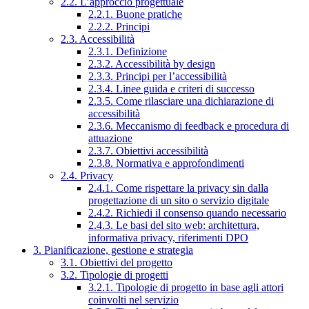
2.2. L’approccio progettuale
2.2.1. Buone pratiche
2.2.2. Principi
2.3. Accessibilità
2.3.1. Definizione
2.3.2. Accessibilità by design
2.3.3. Principi per l’accessibilità
2.3.4. Linee guida e criteri di successo
2.3.5. Come rilasciare una dichiarazione di
accessibilità
2.3.6. Meccanismo di feedback e procedura di
attuazione
2.3.7. Obiettivi accessibilità
2.3.8. Normativa e approfondimenti
2.4. Privacy
2.4.1. Come rispettare la privacy sin dalla
progettazione di un sito o servizio digitale
2.4.2. Richiedi il consenso quando necessario
2.4.3. Le basi del sito web: architettura,
informativa privacy, riferimenti DPO
3. Pianificazione, gestione e strategia
3.1. Obiettivi del progetto
3.2. Tipologie di progetti
3.2.1. Tipologie di progetto in base agli attori
coinvolti nel servizio