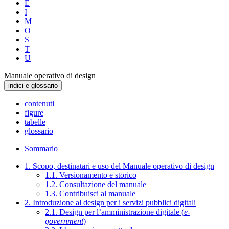
E
I
M
O
S
T
U
Manuale operativo di design
indici e glossario
contenuti
figure
tabelle
glossario
Sommario
1. Scopo, destinatari e uso del Manuale operativo di design
1.1. Versionamento e storico
1.2. Consultazione del manuale
1.3. Contribuisci al manuale
2. Introduzione al design per i servizi pubblici digitali
2.1. Design per l’amministrazione digitale (
e-
government
)