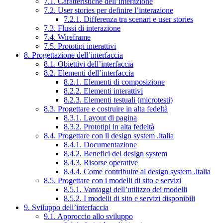
7.1. Caratteristiche dell’interazione
7.2. User stories per definire l’interazione
7.2.1. Differenza tra scenari e user stories
7.3. Flussi di interazione
7.4. Wireframe
7.5. Prototipi interattivi
8. Progettazione dell’interfaccia
8.1. Obiettivi dell’interfaccia
8.2. Elementi dell’interfaccia
8.2.1. Elementi di composizione
8.2.2. Elementi interattivi
8.2.3. Elementi testuali (microtesti)
8.3. Progettare e costruire in alta fedeltà
8.3.1. Layout di pagina
8.3.2. Prototipi in alta fedeltà
8.4. Progettare con il design system .italia
8.4.1. Documentazione
8.4.2. Benefici del design system
8.4.3. Risorse operative
8.4.4. Come contribuire al design system .italia
8.5. Progettare con i modelli di sito e servizi
8.5.1. Vantaggi dell’utilizzo dei modelli
8.5.2. I modelli di sito e servizi disponibili
9. Sviluppo dell’interfaccia
9.1. Approccio allo sviluppo