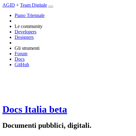
AGID
+
Team Digitale
Piano Triennale
Le community
Developers
Designers
Gli strumenti
Forum
Docs
GitHub
Docs Italia
beta
Documenti pubblici, digitali.