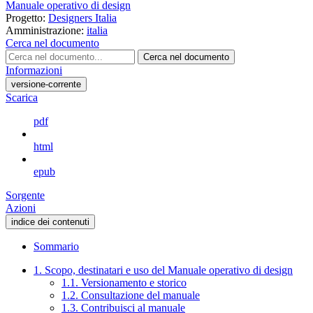
Manuale operativo di design
Progetto:
Designers Italia
Amministrazione:
italia
Cerca nel documento
Cerca nel documento
Informazioni
versione-corrente
Scarica
pdf
html
epub
Sorgente
Azioni
indice dei contenuti
Sommario
1. Scopo, destinatari e uso del Manuale operativo di design
1.1. Versionamento e storico
1.2. Consultazione del manuale
1.3. Contribuisci al manuale