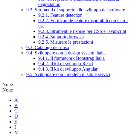
degradation
9.2. Strumenti di supporto allo sviluppo del software
9.2.1. Feature detection
9.2.2. Verificare le feature disponibili con Can I
use
9.2.3. Strumenti e risorse per CSS e JavaScript
9.2.4. Supporto browser
9.2.5. Misurare le prestazioni
9.3. Catalogo del riuso
9.4. Sviluppare con il design system .italia
9.4.1. Il framework Bootstrap Italia
9.4.2. Il kit di sviluppo React
9.4.3. Il kit di sviluppo Angular
9.5. Sviluppare con i modelli di sito e servizi
None
None
A
B
C
D
E
I
M