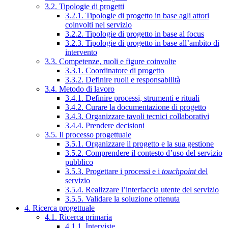
3.2. Tipologie di progetti
3.2.1. Tipologie di progetto in base agli attori
coinvolti nel servizio
3.2.2. Tipologie di progetto in base al focus
3.2.3. Tipologie di progetto in base all’ambito di
intervento
3.3. Competenze, ruoli e figure coinvolte
3.3.1. Coordinatore di progetto
3.3.2. Definire ruoli e responsabilità
3.4. Metodo di lavoro
3.4.1. Definire processi, strumenti e rituali
3.4.2. Curare la documentazione di progetto
3.4.3. Organizzare tavoli tecnici collaborativi
3.4.4. Prendere decisioni
3.5. Il processo progettuale
3.5.1. Organizzare il progetto e la sua gestione
3.5.2. Comprendere il contesto d’uso del servizio
pubblico
3.5.3. Progettare i processi e i
touchpoint
del
servizio
3.5.4. Realizzare l’interfaccia utente del servizio
3.5.5. Validare la soluzione ottenuta
4. Ricerca progettuale
4.1. Ricerca primaria
4.1.1. Interviste