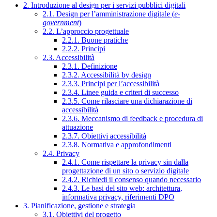
2. Introduzione al design per i servizi pubblici digitali
2.1. Design per l’amministrazione digitale (
e-
government
)
2.2. L’approccio progettuale
2.2.1. Buone pratiche
2.2.2. Principi
2.3. Accessibilità
2.3.1. Definizione
2.3.2. Accessibilità by design
2.3.3. Principi per l’accessibilità
2.3.4. Linee guida e criteri di successo
2.3.5. Come rilasciare una dichiarazione di
accessibilità
2.3.6. Meccanismo di feedback e procedura di
attuazione
2.3.7. Obiettivi accessibilità
2.3.8. Normativa e approfondimenti
2.4. Privacy
2.4.1. Come rispettare la privacy sin dalla
progettazione di un sito o servizio digitale
2.4.2. Richiedi il consenso quando necessario
2.4.3. Le basi del sito web: architettura,
informativa privacy, riferimenti DPO
3. Pianificazione, gestione e strategia
3.1. Obiettivi del progetto