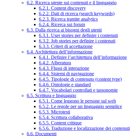
6.2. Ricerca utente sui contenuti e il linguaggio
6.2.1. Content discovery
6.2.2. Dati di ricerca (search keywords)
6.2.3. Ricerca tramite analytics
6.2.4. Ricerca sui forum
6.3. Dalla ricerca ai bisogni degli utenti
6.3.1. User stories per definire i contenuti
6.3.2. Job stories per definire i contenuti
6.3.3. Criteri di accettazione
6.4. Architettura dell’informazione
6.4.1. Definire l’architettura dell’informazione
6.4.2. Alberatura
6.4.3. Flussi di interazione
6.4.4. Sistemi di navigazione
6.4.5. Tipologie di contenuto (content type)
6.4.6. Ontologie e standard
6.4.7. Vocabolari controllati e tassonomie
6.5. Scrittura e linguaggio
6.5.1. Come leggono le persone sul web
6.5.2. Le regole per un linguaggio semplice
6.5.3. Microtesti
6.5.4. Scrittura collaborativa
6.5.5. Content critique
6.5.6. Traduzione e localizzazione dei contenuti
6.6. Documenti