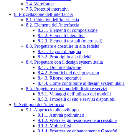
7.4. Wireframe
7.5. Prototipi interattivi
8. Progettazione dell’interfaccia
8.1. Obiettivi dell’interfaccia
8.2. Elementi dell’interfaccia
8.2.1. Elementi di composizione
8.2.2. Elementi interattivi
8.2.3. Elementi testuali (microtesti)
8.3. Progettare e costruire in alta fedeltà
8.3.1. Layout di pagina
8.3.2. Prototipi in alta fedeltà
8.4. Progettare con il design system .italia
8.4.1. Documentazione
8.4.2. Benefici del design system
8.4.3. Risorse operative
8.4.4. Come contribuire al design system .italia
8.5. Progettare con i modelli di sito e servizi
8.5.1. Vantaggi dell’utilizzo dei modelli
8.5.2. I modelli di sito e servizi disponibili
9. Sviluppo dell’interfaccia
9.1. Approccio allo sviluppo
9.1.1. Attività preliminari
9.1.2. Web design responsivo e accessibile
9.1.3. Mobile first
9.1.4. Progressive enhancement e Graceful