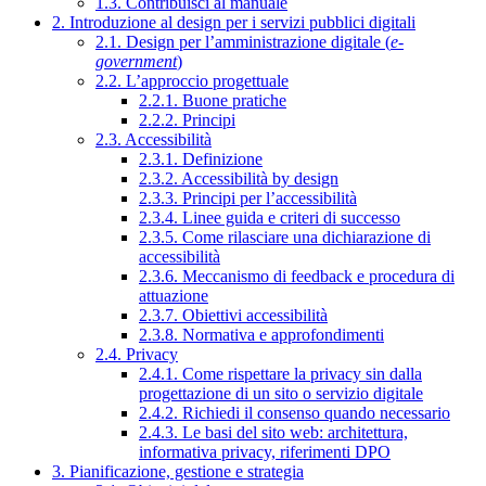
1.3. Contribuisci al manuale
2. Introduzione al design per i servizi pubblici digitali
2.1. Design per l’amministrazione digitale (
e-
government
)
2.2. L’approccio progettuale
2.2.1. Buone pratiche
2.2.2. Principi
2.3. Accessibilità
2.3.1. Definizione
2.3.2. Accessibilità by design
2.3.3. Principi per l’accessibilità
2.3.4. Linee guida e criteri di successo
2.3.5. Come rilasciare una dichiarazione di
accessibilità
2.3.6. Meccanismo di feedback e procedura di
attuazione
2.3.7. Obiettivi accessibilità
2.3.8. Normativa e approfondimenti
2.4. Privacy
2.4.1. Come rispettare la privacy sin dalla
progettazione di un sito o servizio digitale
2.4.2. Richiedi il consenso quando necessario
2.4.3. Le basi del sito web: architettura,
informativa privacy, riferimenti DPO
3. Pianificazione, gestione e strategia