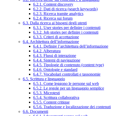
6.2.1. Content discovery
6.2.2. Dati di ricerca (search keywords)
6.2.3. Ricerca tramite analytics
6.2.4. Ricerca sui forum
6.3. Dalla ricerca ai bisogni degli utenti
6.3.1. User stories per definire i contenuti
6.3.2. Job stories per definire i contenuti
6.3.3. Criteri di accettazione
6.4. Architettura dell’informazione
6.4.1. Definire l’architettura dell’informazione
6.4.2. Alberatura
6.4.3. Flussi di interazione
6.4.4. Sistemi di navigazione
6.4.5. Tipologie di contenuto (content type)
6.4.6. Ontologie e standard
6.4.7. Vocabolari controllati e tassonomie
6.5. Scrittura e linguaggio
6.5.1. Come leggono le persone sul web
6.5.2. Le regole per un linguaggio semplice
6.5.3. Microtesti
6.5.4. Scrittura collaborativa
6.5.5. Content critique
6.5.6. Traduzione e localizzazione dei contenuti
6.6. Documenti